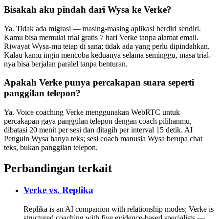
Bisakah aku pindah dari Wysa ke Verke?
Ya. Tidak ada migrasi — masing-masing aplikasi berdiri sendiri.
Kamu bisa memulai trial gratis 7 hari Verke tanpa alamat email.
Riwayat Wysa-mu tetap di sana; tidak ada yang perlu dipindahkan.
Kalau kamu ingin mencoba keduanya selama seminggu, masa trial-
nya bisa berjalan paralel tanpa benturan.
Apakah Verke punya percakapan suara seperti
panggilan telepon?
Ya. Voice coaching Verke menggunakan WebRTC untuk
percakapan gaya panggilan telepon dengan coach pilihanmu,
dibatasi 20 menit per sesi dan ditagih per interval 15 detik. AI
Penguin Wysa hanya teks; sesi coach manusia Wysa berupa chat
teks, bukan panggilan telepon.
Perbandingan terkait
Verke vs.
Replika
Replika is an AI companion with relationship modes; Verke is
structured coaching with five evidence-based specialists —