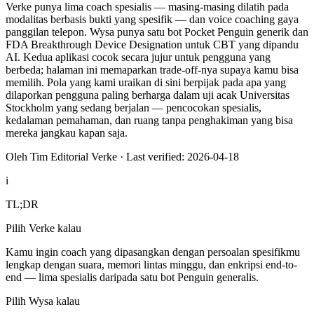
Verke punya lima coach spesialis — masing-masing dilatih pada
modalitas berbasis bukti yang spesifik — dan voice coaching gaya
panggilan telepon. Wysa punya satu bot Pocket Penguin generik dan
FDA Breakthrough Device Designation untuk CBT yang dipandu
AI. Kedua aplikasi cocok secara jujur untuk pengguna yang
berbeda; halaman ini memaparkan trade-off-nya supaya kamu bisa
memilih. Pola yang kami uraikan di sini berpijak pada apa yang
dilaporkan pengguna paling berharga dalam uji acak Universitas
Stockholm yang sedang berjalan — pencocokan spesialis,
kedalaman pemahaman, dan ruang tanpa penghakiman yang bisa
mereka jangkau kapan saja.
Oleh Tim Editorial Verke
·
Last verified: 2026-04-18
i
TL;DR
Pilih Verke kalau
Kamu ingin coach yang dipasangkan dengan persoalan spesifikmu
lengkap dengan suara, memori lintas minggu, dan enkripsi end-to-
end — lima spesialis daripada satu bot Penguin generalis.
Pilih Wysa kalau