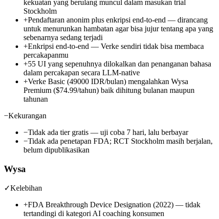
kekuatan yang berulang muncul dalam masukan trial
Stockholm
+
Pendaftaran anonim plus enkripsi end-to-end — dirancang
untuk menurunkan hambatan agar bisa jujur tentang apa yang
sebenarnya sedang terjadi
+
Enkripsi end-to-end — Verke sendiri tidak bisa membaca
percakapanmu
+
55 UI yang sepenuhnya dilokalkan dan penanganan bahasa
dalam percakapan secara LLM-native
+
Verke Basic (49000 IDR/bulan) mengalahkan Wysa
Premium ($74.99/tahun) baik dihitung bulanan maupun
tahunan
−
Kekurangan
−
Tidak ada tier gratis — uji coba 7 hari, lalu berbayar
−
Tidak ada penetapan FDA; RCT Stockholm masih berjalan,
belum dipublikasikan
Wysa
✓
Kelebihan
+
FDA Breakthrough Device Designation (2022) — tidak
tertandingi di kategori AI coaching konsumen