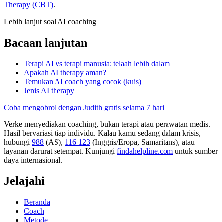
Therapy (CBT)
.
Lebih lanjut soal AI coaching
Bacaan lanjutan
Terapi AI vs terapi manusia: telaah lebih dalam
Apakah AI therapy aman?
Temukan AI coach yang cocok (kuis)
Jenis AI therapy
Coba mengobrol dengan Judith gratis selama 7 hari
Verke menyediakan coaching, bukan terapi atau perawatan medis.
Hasil bervariasi tiap individu. Kalau kamu sedang dalam krisis,
hubungi
988
(AS),
116 123
(Inggris/Eropa, Samaritans),
atau
layanan darurat setempat. Kunjungi
findahelpline.com
untuk sumber
daya internasional.
Jelajahi
Beranda
Coach
Metode