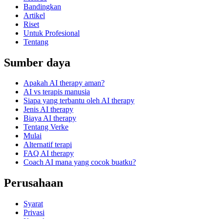
Bandingkan
Artikel
Riset
Untuk Profesional
Tentang
Sumber daya
Apakah AI therapy aman?
AI vs terapis manusia
Siapa yang terbantu oleh AI therapy
Jenis AI therapy
Biaya AI therapy
Tentang Verke
Mulai
Alternatif terapi
FAQ AI therapy
Coach AI mana yang cocok buatku?
Perusahaan
Syarat
Privasi