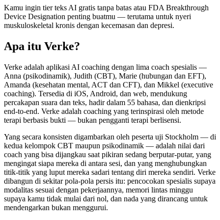
Kamu ingin tier teks AI gratis tanpa batas atau FDA Breakthrough
Device Designation penting buatmu — terutama untuk nyeri
muskuloskeletal kronis dengan kecemasan dan depresi.
Apa itu Verke?
Verke adalah aplikasi AI coaching dengan lima coach spesialis —
Anna (psikodinamik), Judith (CBT), Marie (hubungan dan EFT),
Amanda (kesehatan mental, ACT dan CFT), dan Mikkel (executive
coaching). Tersedia di iOS, Android, dan web, mendukung
percakapan suara dan teks, hadir dalam 55 bahasa, dan dienkripsi
end-to-end. Verke adalah coaching yang terinspirasi oleh metode
terapi berbasis bukti — bukan pengganti terapi berlisensi.
Yang secara konsisten digambarkan oleh peserta uji Stockholm — di
kedua kelompok CBT maupun psikodinamik — adalah nilai dari
coach yang bisa dijangkau saat pikiran sedang berputar-putar, yang
mengingat siapa mereka di antara sesi, dan yang menghubungkan
titik-titik yang luput mereka sadari tentang diri mereka sendiri. Verke
dibangun di sekitar pola-pola persis itu: pencocokan spesialis supaya
modalitas sesuai dengan pekerjaannya, memori lintas minggu
supaya kamu tidak mulai dari nol, dan nada yang dirancang untuk
mendengarkan bukan menggurui.