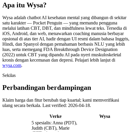
Apa itu Wysa?
Wysa adalah chatbot AI kesehatan mental yang dibangun di sekitar
satu karakter — Pocket Penguin — yang memandu pengguna
melalui latihan CBT, DBT, dan mindfulness lewat teks. Tersedia di
iOS, Android, dan web, menawarkan coaching manusia berbayar
opsional di atas tier AI, hadir dengan UI resmi dalam bahasa Inggris,
Hindi, dan Spanyol dengan pemahaman berbasis NLU yang lebih
luas, serta memegang FDA Breakthrough Device Designation
(2022) untuk CBT yang dipandu AI pada nyeri muskuloskeletal
kronis dengan kecemasan dan depresi. Pelajari lebih lanjut di
wysa.com
.
Sekilas
Perbandingan berdampingan
Klaim harga dan fitur berubah tiap kuartal; kami memverifikasi
ulang secara berkala.
Last verified: 2026-04-18.
Verke
Wysa
5 spesialis: Anna (PDT),
Judith (CBT), Marie