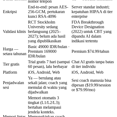
nomor telepon
End-to-end: pesan AES-
Server standar industri;
Enkripsi
256-GCM, pertukaran
kepatuhan HIPAA di tier
kunci RSA-4096
enterprise
RCT Stockholm
FDA Breakthrough
University sedang
Device Designation
Validasi klinis
berlangsung (2025–
(2022) untuk CBT yang
2027); belum ada hasil
dipandu AI dalam
yang dipublikasikan
indikasi tertentu
Basic
49000 IDR/bulan
·
Harga —
Premium
169000
Premium
$74.99/tahun
setara tahunan
IDR/bulan
Trial gratis 7 hari (sampai
Chat AI gratis tanpa batas
Tier gratis
60 pesan), lalu berbayar
di tier individu
Platform
iOS, Android, Web
iOS, Android, Web
Ya — berulang atau
Sesi coach manusia bisa
Penjadwalan
sekali jalan; coach yang
dipesan
($19.99/session
sesi
memulai di waktu yang
or $79.99/mo)
dijadwalkan
Memori otomatis 3
tingkat (L1/L2/L3);
bertahan melampaui
jendela konteks.
Memori lintas
Memungkinkan coach