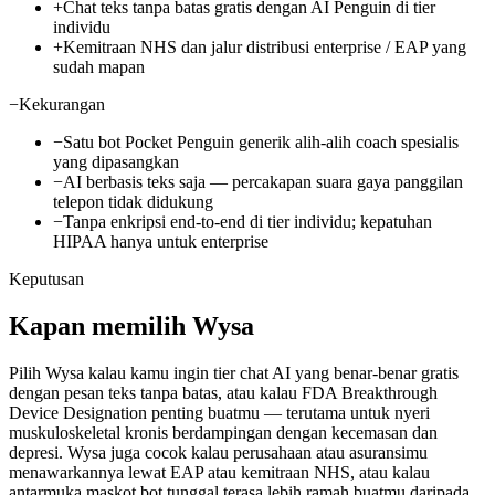
+
Chat teks tanpa batas gratis dengan AI Penguin di tier
individu
+
Kemitraan NHS dan jalur distribusi enterprise / EAP yang
sudah mapan
−
Kekurangan
−
Satu bot Pocket Penguin generik alih-alih coach spesialis
yang dipasangkan
−
AI berbasis teks saja — percakapan suara gaya panggilan
telepon tidak didukung
−
Tanpa enkripsi end-to-end di tier individu; kepatuhan
HIPAA hanya untuk enterprise
Keputusan
Kapan memilih Wysa
Pilih Wysa kalau kamu ingin tier chat AI yang benar-benar gratis
dengan pesan teks tanpa batas, atau kalau FDA Breakthrough
Device Designation penting buatmu — terutama untuk nyeri
muskuloskeletal kronis berdampingan dengan kecemasan dan
depresi. Wysa juga cocok kalau perusahaan atau asuransimu
menawarkannya lewat EAP atau kemitraan NHS, atau kalau
antarmuka maskot bot tunggal terasa lebih ramah buatmu daripada