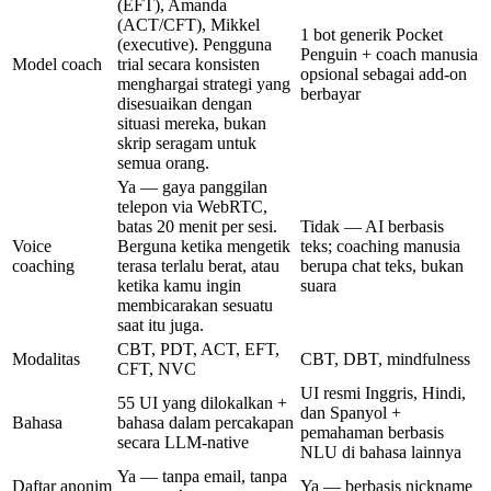
(EFT), Amanda
(ACT/CFT), Mikkel
1 bot generik Pocket
(executive). Pengguna
Penguin + coach manusia
Model coach
trial secara konsisten
opsional sebagai add-on
menghargai strategi yang
berbayar
disesuaikan dengan
situasi mereka, bukan
skrip seragam untuk
semua orang.
Ya — gaya panggilan
telepon via WebRTC,
batas 20 menit per sesi.
Tidak — AI berbasis
Voice
Berguna ketika mengetik
teks; coaching manusia
coaching
terasa terlalu berat, atau
berupa chat teks, bukan
ketika kamu ingin
suara
membicarakan sesuatu
saat itu juga.
CBT, PDT, ACT, EFT,
Modalitas
CBT, DBT, mindfulness
CFT, NVC
UI resmi Inggris, Hindi,
55 UI yang dilokalkan +
dan Spanyol +
Bahasa
bahasa dalam percakapan
pemahaman berbasis
secara LLM-native
NLU di bahasa lainnya
Ya — tanpa email, tanpa
Daftar anonim
Ya — berbasis nickname