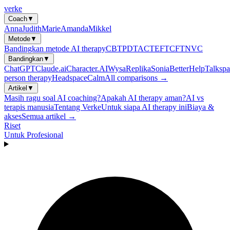
verke
Coach
▼
Anna
Judith
Marie
Amanda
Mikkel
Metode
▼
Bandingkan metode AI therapy
CBT
PDT
ACT
EFT
CFT
NVC
Bandingkan
▼
ChatGPT
Claude.ai
Character.AI
Wysa
Replika
Sonia
BetterHelp
Talkspa
person therapy
Headspace
Calm
All comparisons →
Artikel
▼
Masih ragu soal AI coaching?
Apakah AI therapy aman?
AI vs
terapis manusia
Tentang Verke
Untuk siapa AI therapy ini
Biaya &
akses
Semua artikel →
Riset
Untuk Profesional