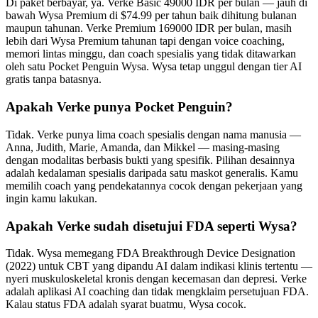
Di paket berbayar, ya. Verke Basic 49000 IDR per bulan — jauh di
bawah Wysa Premium di $74.99 per tahun baik dihitung bulanan
maupun tahunan. Verke Premium 169000 IDR per bulan, masih
lebih dari Wysa Premium tahunan tapi dengan voice coaching,
memori lintas minggu, dan coach spesialis yang tidak ditawarkan
oleh satu Pocket Penguin Wysa. Wysa tetap unggul dengan tier AI
gratis tanpa batasnya.
Apakah Verke punya Pocket Penguin?
Tidak. Verke punya lima coach spesialis dengan nama manusia —
Anna, Judith, Marie, Amanda, dan Mikkel — masing-masing
dengan modalitas berbasis bukti yang spesifik. Pilihan desainnya
adalah kedalaman spesialis daripada satu maskot generalis. Kamu
memilih coach yang pendekatannya cocok dengan pekerjaan yang
ingin kamu lakukan.
Apakah Verke sudah disetujui FDA seperti Wysa?
Tidak. Wysa memegang FDA Breakthrough Device Designation
(2022) untuk CBT yang dipandu AI dalam indikasi klinis tertentu —
nyeri muskuloskeletal kronis dengan kecemasan dan depresi. Verke
adalah aplikasi AI coaching dan tidak mengklaim persetujuan FDA.
Kalau status FDA adalah syarat buatmu, Wysa cocok.