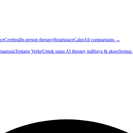
ce
Cerebral
In-person therapy
Headspace
Calm
All comparisons →
 manusia
Tentang Verke
Untuk siapa AI therapy ini
Biaya & akses
Semua 