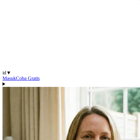
id
▼
Masuk
Coba Gratis