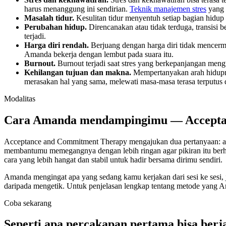
harus menanggung ini sendirian.
Teknik manajemen stres
yang 
Masalah tidur.
Kesulitan tidur menyentuh setiap bagian hidu
Perubahan hidup.
Direncanakan atau tidak terduga, transisi
terjadi.
Harga diri rendah.
Berjuang dengan harga diri tidak mencer
Amanda bekerja dengan lembut pada suara itu.
Burnout.
Burnout terjadi saat stres yang berkepanjangan meng
Kehilangan tujuan dan makna.
Mempertanyakan arah hidupm
merasakan hal yang sama, melewati masa-masa terasa terputus d
Modalitas
Cara Amanda mendampingimu — Acceptan
Acceptance and Commitment Therapy mengajukan dua pertanyaan: apa
membantumu memegangnya dengan lebih ringan agar pikiran itu ber
cara yang lebih hangat dan stabil untuk hadir bersama dirimu sendiri.
Amanda mengingat apa yang sedang kamu kerjakan dari sesi ke sesi, ja
daripada mengetik. Untuk penjelasan lengkap tentang metode yang 
Coba sekarang
Seperti apa percakapan pertama bisa berj