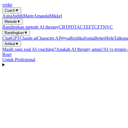
verke
Coach
▼
Anna
Judith
Marie
Amanda
Mikkel
Metode
▼
Bandingkan metode AI therapy
CBT
PDT
ACT
EFT
CFT
NVC
Bandingkan
▼
ChatGPT
Claude.ai
Character.AI
Wysa
Replika
Sonia
BetterHelp
Talkspa
Artikel
▼
Masih ragu soal AI coaching?
Apakah AI therapy aman?
AI vs terapis
Riset
Untuk Profesional