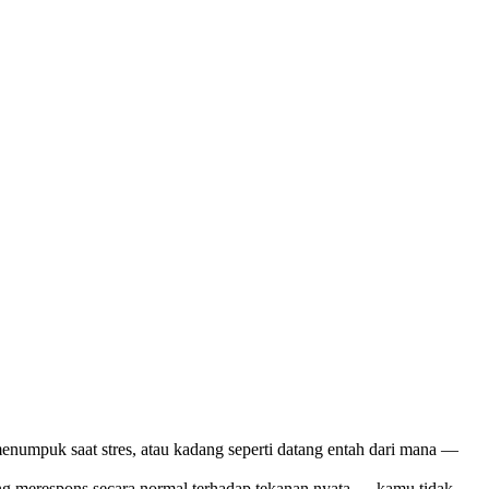
enumpuk saat stres, atau kadang seperti datang entah dari mana —
ang merespons secara normal terhadap tekanan nyata — kamu tidak