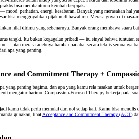
praktis bisa membantumu kembali berpijak.
p — mood, perhatian, energi, kesabaran. Banyak yang merasakan hal y
 besar bisa menggoyahkan pijakan di bawahmu. Merasa goyah di masa-ma
minkan nilai dirimu yang sebenarnya. Banyak orang membawa suara bat
uras tangki. Itu bukan kegagalan pribadi — itu sinyal bahwa tuntutan
u — atau merasa anehnya hambar padahal secara teknis semuanya bai
ari apa yang penting.
ce and Commitment Therapy + Compassio
 yang penting bagimu, dan apa yang kamu rela rasakan untuk bergerak
henti mengatur harimu. Compassion-Focused Therapy bekerja pada su
di kamu tidak perlu memulai dari nol setiap kali. Kamu bisa menulis da
Amanda gunakan, lihat
Acceptance and Commitment Therapy (ACT)
da
alan