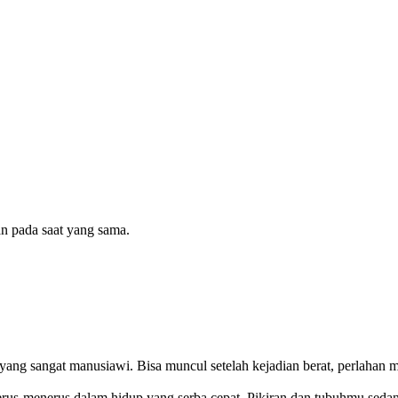
n pada saat yang sama.
ng sangat manusiawi. Bisa muncul setelah kejadian berat, perlahan m
 terus-menerus dalam hidup yang serba cepat. Pikiran dan tubuhmu sed