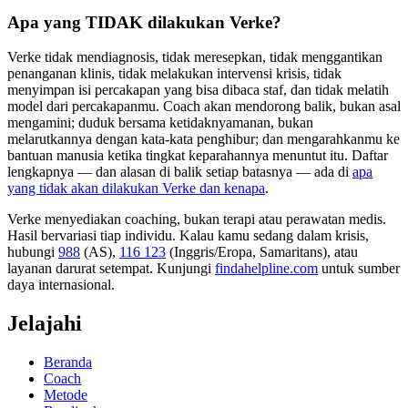
Apa yang TIDAK dilakukan Verke?
Verke tidak mendiagnosis, tidak meresepkan, tidak menggantikan
penanganan klinis, tidak melakukan intervensi krisis, tidak
menyimpan isi percakapan yang bisa dibaca staf, dan tidak melatih
model dari percakapanmu. Coach akan mendorong balik, bukan asal
mengamini; duduk bersama ketidaknyamanan, bukan
melarutkannya dengan kata-kata penghibur; dan mengarahkanmu ke
bantuan manusia ketika tingkat keparahannya menuntut itu. Daftar
lengkapnya — dan alasan di balik setiap batasnya — ada di
apa
yang tidak akan dilakukan Verke dan kenapa
.
Verke menyediakan coaching, bukan terapi atau perawatan medis.
Hasil bervariasi tiap individu. Kalau kamu sedang dalam krisis,
hubungi
988
(AS),
116 123
(Inggris/Eropa, Samaritans),
atau
layanan darurat setempat. Kunjungi
findahelpline.com
untuk sumber
daya internasional.
Jelajahi
Beranda
Coach
Metode