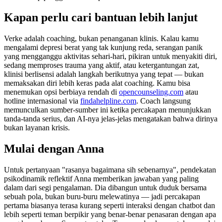
Kapan perlu cari bantuan lebih lanjut
Verke adalah coaching, bukan penanganan klinis. Kalau kamu
mengalami depresi berat yang tak kunjung reda, serangan panik
yang mengganggu aktivitas sehari-hari, pikiran untuk menyakiti diri,
sedang memproses trauma yang aktif, atau ketergantungan zat,
klinisi berlisensi adalah langkah berikutnya yang tepat — bukan
memaksakan diri lebih keras pada alat coaching. Kamu bisa
menemukan opsi berbiaya rendah di
opencounseling.com
atau
hotline internasional via
findahelpline.com
. Coach langsung
memunculkan sumber-sumber ini ketika percakapan menunjukkan
tanda-tanda serius, dan AI-nya jelas-jelas mengatakan bahwa dirinya
bukan layanan krisis.
Mulai dengan Anna
Untuk pertanyaan "rasanya bagaimana sih sebenarnya", pendekatan
psikodinamik reflektif Anna memberikan jawaban yang paling
dalam dari segi pengalaman. Dia dibangun untuk duduk bersama
sebuah pola, bukan buru-buru melewatinya — jadi percakapan
pertama biasanya terasa kurang seperti interaksi dengan chatbot dan
lebih seperti teman berpikir yang benar-benar penasaran dengan apa