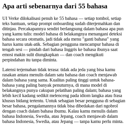
Apa arti sebenarnya dari 55 bahasa
UI Verke dilokalisasi penuh ke 55 bahasa — setiap tombol, setiap
teks bantuan, setiap prompt onboarding sudah diterjemahkan dan
ditinjau. Percakapannya sendiri berlangsung dalam bahasa apa pun
yang kamu tulis: model bahasa di belakangnya menangani deteksi
bahasa secara otomatis, jadi tidak ada menu "ganti bahasa" yang
harus kamu utak-atik. Sebagian pengguna mencampur bahasa di
tengah sesi — pindah dari bahasa Inggris ke bahasa ibunya saat
emosi makin sulit diungkapkan — dan coach mengikuti
perpindahan itu tanpa diminta.
Latensi terjemahan tidak terasa: tidak ada jeda yang bisa kamu
rasakan antara menulis dalam satu bahasa dan coach menjawab
dalam bahasa yang sama. Kualitas paling tinggi untuk bahasa-
bahasa yang paling banyak penuturnya, di mana model di
belakangnya punya cakupan pelatihan paling dalam; bahasa yang
lebih kecil kadang sedikit melenceng pada idiom langka atau frasa
khusus bidang tertentu. Untuk sebagian besar pengguna di sebagian
besar bahasa, pengalamannya tidak bisa dibedakan dari ngobrol
dengan coach dalam bahasa ibumu. Kalau kamu menulis dalam
bahasa Indonesia, Swedia, atau Jepang, coach menjawab dalam
bahasa Indonesia, Swedia, atau Jepang — tanpa kamu perlu minta.