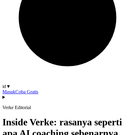
id
▼
Masuk
Coba Gratis
Verke Editorial
Inside Verke: rasanya seperti
apa AI coaching sebenarnya,