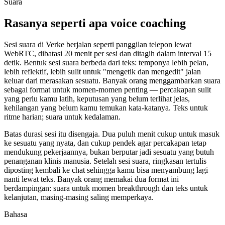
Suara
Rasanya seperti apa voice coaching
Sesi suara di Verke berjalan seperti panggilan telepon lewat
WebRTC, dibatasi 20 menit per sesi dan ditagih dalam interval 15
detik. Bentuk sesi suara berbeda dari teks: temponya lebih pelan,
lebih reflektif, lebih sulit untuk "mengetik dan mengedit" jalan
keluar dari merasakan sesuatu. Banyak orang menggambarkan suara
sebagai format untuk momen-momen penting — percakapan sulit
yang perlu kamu latih, keputusan yang belum terlihat jelas,
kehilangan yang belum kamu temukan kata-katanya. Teks untuk
ritme harian; suara untuk kedalaman.
Batas durasi sesi itu disengaja. Dua puluh menit cukup untuk masuk
ke sesuatu yang nyata, dan cukup pendek agar percakapan tetap
mendukung pekerjaannya, bukan berputar jadi sesuatu yang butuh
penanganan klinis manusia. Setelah sesi suara, ringkasan tertulis
diposting kembali ke chat sehingga kamu bisa menyambung lagi
nanti lewat teks. Banyak orang memakai dua format ini
berdampingan: suara untuk momen breakthrough dan teks untuk
kelanjutan, masing-masing saling memperkaya.
Bahasa