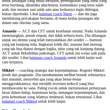
untuk pasangan yang mulai menjauh, pertengkaran yang sama yang
terus berulang, dinamika attachment, komunikasi yang terus salah
arah, dan momen saat salah satu atau keduanya ingin didengar,
bukan diperbaiki. Lihat
halaman coach Marie
— dan dia juga
mendukung percakapan bersama, di mana kedua pasangan ada
dalam satu obrolan yang sama.
Amanda
— ACT dan CFT untuk kesehatan mental. Nada Amanda
menenangkan, penuh empati, dan tidak terburu-buru. Dia dibangun
untuk sisi dirimu yang lelah menyalahkan diri sendiri — burnout
yang tak kunjung reda, lingkaran kritik diri, suasana hati murung
yang tak bisa diatasi dengan logika, tidur yang tak kunjung datang.
ACT untuk fleksibilitas psikologis, CFT untuk sisi welas asih pada
diri sendiri. Lihat
halaman coach Amanda
untuk lebih lanjut soal
cara kerjanya.
Mikkel
— coaching strategis dan kepemimpinan. Register Mikkel
jernih dan pragmatis. Dia membantumu melihat bentuk sebenarnya
dari masalah, menyebut apa yang akan benar-benar
menggerakkannya, dan memilih investasi terkecil yang bisa
membawamu ke sana. Paling cocok untuk merumuskan pertanyaan
besar dalam hidup, keputusan kerja, tantangan kepemimpinan, dan
jenis kebuntuan yang sifatnya struktural, bukan emosional. Lihat
halaman coach Mikkel
untuk lebih lanjut.