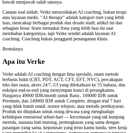
bawah menjawab salah satunya.
Catatan soal istilah: Verke menyediakan AI coaching, bukan terapi
atau layanan medis. "AI therapy" adalah kategori riset yang lebih
luas, mencakup berbagai produk dan desain studi; artikel ini dan
sebagian besar /learn memakai frasa yang lebih luas itu saat
membahas kategorinya, tapi Verke sendiri adalah layanan AI
coaching. Coaching bukan pengganti penanganan klinis.
Bentuknya
Apa itu Verke
Verke adalah AI coaching dengan lima spesialis, enam metode
berbasis bukti (CBT, PDT, ACT, CFT, EFT, NVC), percakapan
teks dan suara, akses 24/7, UI yang dilokalisasi ke 55 bahasa, dan
enkripsi end-to-end yang menyimpan kunci di perangkatmu.
Harganya 49000 IDR/month untuk Basic, 169000 IDR untuk
Premium, dan 249000 IDR untuk Complete, dengan trial 7 hari
yang tidak butuh email, nomor telepon, atau metode pembayaran.
Produk ini ditujukan untuk orang dewasa yang menghadapi
kehidupan emosional sehari-hari — kecemasan yang tak kunjung
mereda, suasana hati murung, pertengkaran yang sama dengan
pasangan yang sama, keputusan yang terus kamu tunda, stres kerja
yang merembet ke sisa minggumu, pertanyaan-pertanyaan tentang