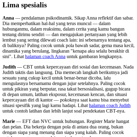
Lima spesialis
Anna
— pendalaman psikodinamik. Sikap Anna reflektif dan sabar.
Dia memperhatikan hal-hal yang terus muncul — dalam
hubunganmu, dalam reaksimu, dalam cerita yang kamu bangun
tentang dirimu sendiri — dan mengajukan pertanyaan yang lebih
lembut yang sering dilewati coach lain: ini sebenarnya tentang apa,
di baliknya? Paling cocok untuk pola bawah sadar, gema masa kecil,
dinamika yang berulang, lingkaran "kenapa aku selalu berakhir di
sini". Lihat
halaman coach Anna
untuk gambaran lengkapnya.
Judith
— CBT untuk kepercayaan diri sosial dan kecemasan. Nada
Judith taktis dan langsung. Dia memecah langkah berikutnya jadi
sesuatu yang cukup kecil untuk benar-benar dicoba, lalu
mengulasnya bersamamu dengan jujur setelahnya. Paling cocok
untuk pikiran yang berputar, rasa takut bersosialisasi, gugup bicara
di depan umum, latihan eksposur, kecemasan kencan, dan situasi
kepercayaan diri di kantor — pokoknya saat kamu bisa menyebut
situasi spesifik yang lagi kamu hadapi. Lihat
halaman coach Judith
untuk contoh latihan dan lebih lanjut soal pendekatan CBT-nya.
Marie
— EFT dan NVC untuk hubungan. Register Marie hangat
dan pelan. Dia bekerja dengan pola di antara dua orang, bukan
dengan siapa yang menang dan siapa yang kalah. Paling cocok