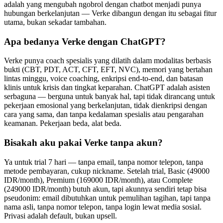
adalah yang mengubah ngobrol dengan chatbot menjadi punya
hubungan berkelanjutan — Verke dibangun dengan itu sebagai fitur
utama, bukan sekadar tambahan.
Apa bedanya Verke dengan ChatGPT?
Verke punya coach spesialis yang dilatih dalam modalitas berbasis
bukti (CBT, PDT, ACT, CFT, EFT, NVC), memori yang bertahan
lintas minggu, voice coaching, enkripsi end-to-end, dan batasan
klinis untuk krisis dan tingkat keparahan. ChatGPT adalah asisten
serbaguna — berguna untuk banyak hal, tapi tidak dirancang untuk
pekerjaan emosional yang berkelanjutan, tidak dienkripsi dengan
cara yang sama, dan tanpa kedalaman spesialis atau pengarahan
keamanan. Pekerjaan beda, alat beda.
Bisakah aku pakai Verke tanpa akun?
Ya untuk trial 7 hari — tanpa email, tanpa nomor telepon, tanpa
metode pembayaran, cukup nickname. Setelah trial, Basic (49000
IDR/month), Premium (169000 IDR/month), atau Complete
(249000 IDR/month) butuh akun, tapi akunnya sendiri tetap bisa
pseudonim: email dibutuhkan untuk pemulihan tagihan, tapi tanpa
nama asli, tanpa nomor telepon, tanpa login lewat media sosial.
Privasi adalah default, bukan upsell.