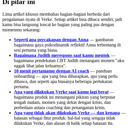
Di pilar ini
Lima artikel khusus membahas bagian-bagian berbeda dari
pengalaman nyata di Verke. Setiap artikel bisa dibaca sendiri, jadi
kamu bisa langsung loncat ke bagian yang paling pas dengan
momenmu sekarang:
Seperti apa percakapan dengan Anna
— gambaran
bagaimana gaya psikodinamik reflektif Anna terbentang di
sesi pertama yang biasa.
Bagaimana Judith merespons saat kamu mentok
—
bagaimana pendekatan CBT Judith menangani momen "aku
nggak lihat jalan keluarnya".
10 menit pertamamu dengan AI coach
— panduan
onboarding — apa yang bisa diharapkan, apa yang perlu
dibawa, dan seperti apa biasanya beberapa pertukaran
pertama.
Apa yang dilakukan Verke saat kamu lagi berat
—
bagaimana produk ini menangani pikiran yang berputar
tengah malam, momen yang dekat dengan krisis, dan
perbedaan antara coaching dan penanganan krisis.
Apa yang tidak akan dilakukan Verke — dan kenapa
—
batasan sebagai fitur produk: hal-hal yang sengaja tidak
dilakukan Verke, dan alasan di balik setiap batasan itu.