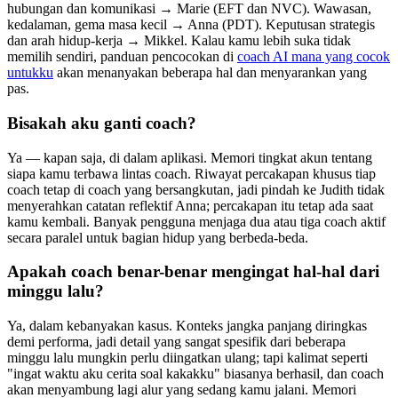
hubungan dan komunikasi → Marie (EFT dan NVC). Wawasan,
kedalaman, gema masa kecil → Anna (PDT). Keputusan strategis
dan arah hidup-kerja → Mikkel. Kalau kamu lebih suka tidak
memilih sendiri, panduan pencocokan di
coach AI mana yang cocok
untukku
akan menanyakan beberapa hal dan menyarankan yang
pas.
Bisakah aku ganti coach?
Ya — kapan saja, di dalam aplikasi. Memori tingkat akun tentang
siapa kamu terbawa lintas coach. Riwayat percakapan khusus tiap
coach tetap di coach yang bersangkutan, jadi pindah ke Judith tidak
menyerahkan catatan reflektif Anna; percakapan itu tetap ada saat
kamu kembali. Banyak pengguna menjaga dua atau tiga coach aktif
secara paralel untuk bagian hidup yang berbeda-beda.
Apakah coach benar-benar mengingat hal-hal dari
minggu lalu?
Ya, dalam kebanyakan kasus. Konteks jangka panjang diringkas
demi performa, jadi detail yang sangat spesifik dari beberapa
minggu lalu mungkin perlu diingatkan ulang; tapi kalimat seperti
"ingat waktu aku cerita soal kakakku" biasanya berhasil, dan coach
akan menyambung lagi alur yang sedang kamu jalani. Memori