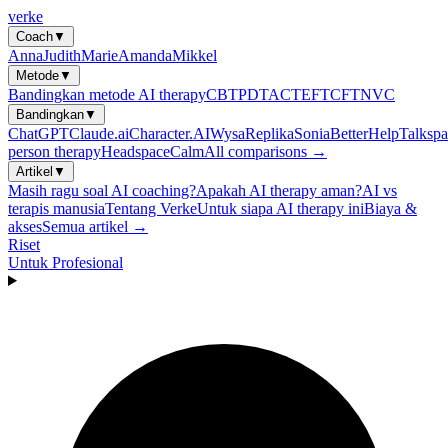
verke
Coach
▼
Anna
Judith
Marie
Amanda
Mikkel
Metode
▼
Bandingkan metode AI therapy
CBT
PDT
ACT
EFT
CFT
NVC
Bandingkan
▼
ChatGPT
Claude.ai
Character.AI
Wysa
Replika
Sonia
BetterHelp
Talkspa
person therapy
Headspace
Calm
All comparisons →
Artikel
▼
Masih ragu soal AI coaching?
Apakah AI therapy aman?
AI vs
terapis manusia
Tentang Verke
Untuk siapa AI therapy ini
Biaya &
akses
Semua artikel →
Riset
Untuk Profesional