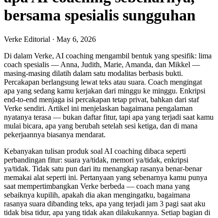
bersama spesialis sungguhan
Verke Editorial
·
May 6, 2026
Di dalam Verke, AI coaching mengambil bentuk yang spesifik: lima
coach spesialis — Anna, Judith, Marie, Amanda, dan Mikkel —
masing-masing dilatih dalam satu modalitas berbasis bukti.
Percakapan berlangsung lewat teks atau suara. Coach mengingat
apa yang sedang kamu kerjakan dari minggu ke minggu. Enkripsi
end-to-end menjaga isi percakapan tetap privat, bahkan dari staf
Verke sendiri. Artikel ini menjelaskan bagaimana pengalaman
nyatanya terasa — bukan daftar fitur, tapi apa yang terjadi saat kamu
mulai bicara, apa yang berubah setelah sesi ketiga, dan di mana
pekerjaannya biasanya mendarat.
Kebanyakan tulisan produk soal AI coaching dibaca seperti
perbandingan fitur: suara ya/tidak, memori ya/tidak, enkripsi
ya/tidak. Tidak satu pun dari itu menangkap rasanya benar-benar
memakai alat seperti ini. Pertanyaan yang sebenarnya kamu punya
saat mempertimbangkan Verke berbeda — coach mana yang
sebaiknya kupilih, apakah dia akan mengingatku, bagaimana
rasanya suara dibanding teks, apa yang terjadi jam 3 pagi saat aku
tidak bisa tidur, apa yang tidak akan dilakukannya. Setiap bagian di