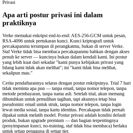
Privasi
Apa arti postur privasi ini dalam
praktiknya
Verke memakai enkripsi end-to-end: AES-256-GCM untuk pesan,
RSA-4096 untuk pertukaran kunci. Kunci kriptografi untuk
percakapanmu tersimpan di perangkatmu, bukan di server Verke.
Staf Verke tidak bisa membaca percakapanmu bahkan dengan akses
penuh ke server — kuncinya bukan dalam kendali kami. Ini postur
yang lebih kuat dari sekadar "kami punya kebijakan privasi yang
bilang kami tidak akan melihat"; ini "kami tidak bisa melihat,
sekalipun mau."
Cerita pendaftarannya selaras dengan postur enkripsinya. Trial 7 hari
tidak meminta apa pun — tanpa email, tanpa nomor telepon, tanpa
metode pembayaran, tanpa nama asli. Setelah trial, akun memang
dibutuhkan untuk pemulihan tagihan, tapi akunnya tetap bisa
pseudonim: email untuk struk, tanpa nomor telepon, tanpa login
lewat media sosial, tanpa kartu identitas. Percakapan tidak pernah
dipakai untuk melatih model. Postur privasi adalah kondisi default
produk, bukan upgrade premium — dan bagian terpentingnya
(penyimpanan kunci, no-training, staf tidak bisa membaca) berlaku
untuk setiap pengguna di setiap tier.