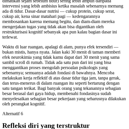
dimatikan sejam sebelum tidur) sering lebih ampuh daripada
intervensi yang lebih ambisius ketika masalah sebenarnya memang
ada di tidur. Dasar-dasar nutrisi — cukup protein, cukup serat,
cukup air, kena sinar matahari pagi — kedengarannya
membosankan karena memang begitu, dan diam-diam mereka
mengerjakan tugas yang tidak akan bisa digantikan oleh
restrukturisasi kognitif sebanyak apa pun kalau bagian dasar ini
terlewat.
Waktu di luar ruangan, apalagi di alam, punya efek tersendiri —
bukan mistis, hanya nyata. Jalan kaki 30 menit di taman memberi
efek neurokimia yang tidak kamu dapat dari 30 menit yang sama
sambil scroll di rumah. Tidak ada satu pun dari ini yang bisa
menggantikan proses mengolah persoalan psikologis yang
sebenarnya; semuanya adalah fondasi di bawahnya. Mencoba
melakukan kerja reflektif di atas dasar tidur tiga jam, tanpa gerak,
dan terus-menerus di dalam ruangan itu seperti bertarung dengan
satu tangan terikat. Bagi banyak orang yang tekanannya sebagian
besar berasal dari gaya hidup, membenahi fondasinya sudah
menyelesaikan sebagian besar pekerjaan yang seharusnya dilakukan
oleh perangkat kognitif.
Alternatif 6
Refleksi diri yang terstruktur