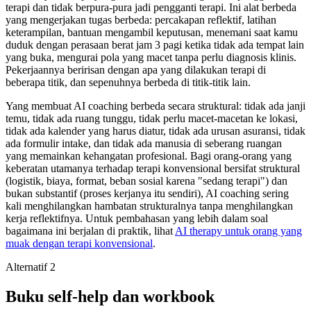
terapi dan tidak berpura-pura jadi pengganti terapi. Ini alat berbeda
yang mengerjakan tugas berbeda: percakapan reflektif, latihan
keterampilan, bantuan mengambil keputusan, menemani saat kamu
duduk dengan perasaan berat jam 3 pagi ketika tidak ada tempat lain
yang buka, mengurai pola yang macet tanpa perlu diagnosis klinis.
Pekerjaannya beririsan dengan apa yang dilakukan terapi di
beberapa titik, dan sepenuhnya berbeda di titik-titik lain.
Yang membuat AI coaching berbeda secara struktural: tidak ada janji
temu, tidak ada ruang tunggu, tidak perlu macet-macetan ke lokasi,
tidak ada kalender yang harus diatur, tidak ada urusan asuransi, tidak
ada formulir intake, dan tidak ada manusia di seberang ruangan
yang memainkan kehangatan profesional. Bagi orang-orang yang
keberatan utamanya terhadap terapi konvensional bersifat struktural
(logistik, biaya, format, beban sosial karena "sedang terapi") dan
bukan substantif (proses kerjanya itu sendiri), AI coaching sering
kali menghilangkan hambatan strukturalnya tanpa menghilangkan
kerja reflektifnya. Untuk pembahasan yang lebih dalam soal
bagaimana ini berjalan di praktik, lihat
AI therapy untuk orang yang
muak dengan terapi konvensional
.
Alternatif 2
Buku self-help dan workbook