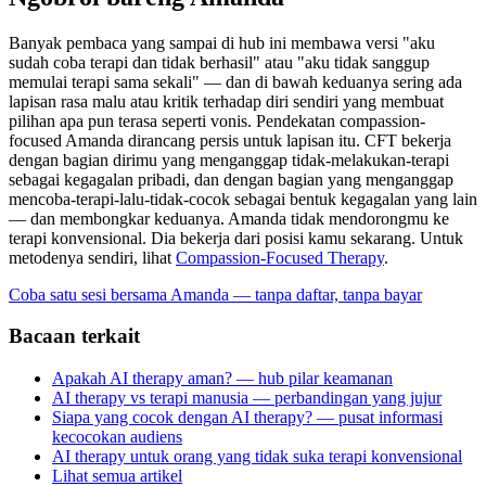
Banyak pembaca yang sampai di hub ini membawa versi "aku
sudah coba terapi dan tidak berhasil" atau "aku tidak sanggup
memulai terapi sama sekali" — dan di bawah keduanya sering ada
lapisan rasa malu atau kritik terhadap diri sendiri yang membuat
pilihan apa pun terasa seperti vonis. Pendekatan compassion-
focused Amanda dirancang persis untuk lapisan itu. CFT bekerja
dengan bagian dirimu yang menganggap tidak-melakukan-terapi
sebagai kegagalan pribadi, dan dengan bagian yang menganggap
mencoba-terapi-lalu-tidak-cocok sebagai bentuk kegagalan yang lain
— dan membongkar keduanya. Amanda tidak mendorongmu ke
terapi konvensional. Dia bekerja dari posisi kamu sekarang. Untuk
metodenya sendiri, lihat
Compassion-Focused Therapy
.
Coba satu sesi bersama Amanda — tanpa daftar, tanpa bayar
Bacaan terkait
Apakah AI therapy aman? — hub pilar keamanan
AI therapy vs terapi manusia — perbandingan yang jujur
Siapa yang cocok dengan AI therapy? — pusat informasi
kecocokan audiens
AI therapy untuk orang yang tidak suka terapi konvensional
Lihat semua artikel