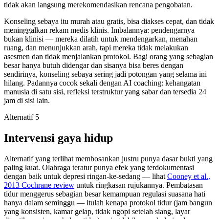
tidak akan langsung merekomendasikan rencana pengobatan.
Konseling sebaya itu murah atau gratis, bisa diakses cepat, dan tidak
meninggalkan rekam medis klinis. Imbalannya: pendengarnya
bukan klinisi — mereka dilatih untuk mendengarkan, menahan
ruang, dan menunjukkan arah, tapi mereka tidak melakukan
asesmen dan tidak menjalankan protokol. Bagi orang yang sebagian
besar hanya butuh didengar dan sisanya bisa beres dengan
sendirinya, konseling sebaya sering jadi potongan yang selama ini
hilang. Padannya cocok sekali dengan AI coaching: kehangatan
manusia di satu sisi, refleksi terstruktur yang sabar dan tersedia 24
jam di sisi lain.
Alternatif 5
Intervensi gaya hidup
Alternatif yang terlihat membosankan justru punya dasar bukti yang
paling kuat. Olahraga teratur punya efek yang terdokumentasi
dengan baik untuk depresi ringan-ke-sedang — lihat
Cooney et al.,
2013 Cochrane review
untuk ringkasan rujukannya. Pembatasan
tidur menggerus sebagian besar kemampuan regulasi suasana hati
hanya dalam seminggu — itulah kenapa protokol tidur (jam bangun
yang konsisten, kamar gelap, tidak ngopi setelah siang, layar