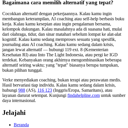
Bagaimana cara memilih alternatif yang tepat?
Cocokkan alternatif dengan pekerjaannya. Kalau kamu ingin
membangun keterampilan, AI coaching atau self-help berbasis buku
kerja. Kalau kamu kesepian atau ingin pengalaman bersama,
kelompok dukungan. Kalau masalahnya ada di suasana hati, mulai
dari olahraga, tidur, dan sinar matahari sebelum lompat ke alat-alat
kognitif. Kalau kamu sedang memproses sesuatu yang spesifik,
journaling atau AI coaching. Kalau kamu sedang dalam krisis,
jangan lewat alternatif — hubungi 119 ext. 8 (Kementerian
Kesehatan RI) atau Into The Light Indonesia, atau pergi ke IGD
terdekat. Kebanyakan orang akhirnya mengombinasikan beberapa
alternatif seiring waktu; yang "tepat" biasanya berupa tumpukan,
bukan pilihan tunggal.
Verke menyediakan coaching, bukan terapi atau perawatan medis.
Hasil bervariasi tiap individu. Kalau kamu sedang dalam krisis,
hubungi
988
(AS),
116 123
(Inggris/Eropa, Samaritans),
atau
layanan darurat setempat. Kunjungi
findahelpline.com
untuk sumber
daya internasional.
Jelajahi
Beranda