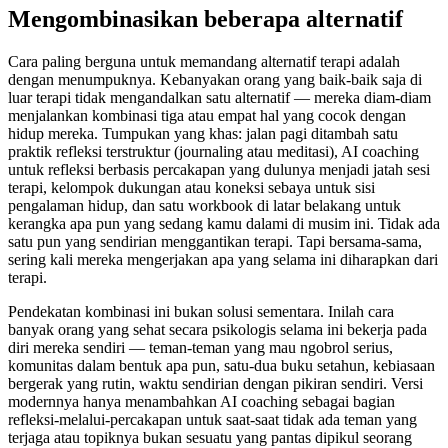
Mengombinasikan beberapa alternatif
Cara paling berguna untuk memandang alternatif terapi adalah
dengan menumpuknya. Kebanyakan orang yang baik-baik saja di
luar terapi tidak mengandalkan satu alternatif — mereka diam-diam
menjalankan kombinasi tiga atau empat hal yang cocok dengan
hidup mereka. Tumpukan yang khas: jalan pagi ditambah satu
praktik refleksi terstruktur (journaling atau meditasi), AI coaching
untuk refleksi berbasis percakapan yang dulunya menjadi jatah sesi
terapi, kelompok dukungan atau koneksi sebaya untuk sisi
pengalaman hidup, dan satu workbook di latar belakang untuk
kerangka apa pun yang sedang kamu dalami di musim ini. Tidak ada
satu pun yang sendirian menggantikan terapi. Tapi bersama-sama,
sering kali mereka mengerjakan apa yang selama ini diharapkan dari
terapi.
Pendekatan kombinasi ini bukan solusi sementara. Inilah cara
banyak orang yang sehat secara psikologis selama ini bekerja pada
diri mereka sendiri — teman-teman yang mau ngobrol serius,
komunitas dalam bentuk apa pun, satu-dua buku setahun, kebiasaan
bergerak yang rutin, waktu sendirian dengan pikiran sendiri. Versi
modernnya hanya menambahkan AI coaching sebagai bagian
refleksi-melalui-percakapan untuk saat-saat tidak ada teman yang
terjaga atau topiknya bukan sesuatu yang pantas dipikul seorang