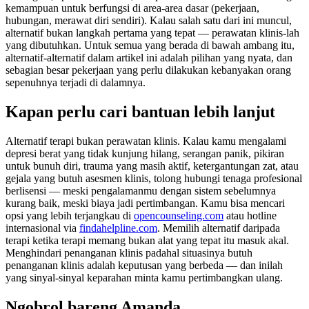
kemampuan untuk berfungsi di area-area dasar (pekerjaan,
hubungan, merawat diri sendiri). Kalau salah satu dari ini muncul,
alternatif bukan langkah pertama yang tepat — perawatan klinis-lah
yang dibutuhkan. Untuk semua yang berada di bawah ambang itu,
alternatif-alternatif dalam artikel ini adalah pilihan yang nyata, dan
sebagian besar pekerjaan yang perlu dilakukan kebanyakan orang
sepenuhnya terjadi di dalamnya.
Kapan perlu cari bantuan lebih lanjut
Alternatif terapi bukan perawatan klinis. Kalau kamu mengalami
depresi berat yang tidak kunjung hilang, serangan panik, pikiran
untuk bunuh diri, trauma yang masih aktif, ketergantungan zat, atau
gejala yang butuh asesmen klinis, tolong hubungi tenaga profesional
berlisensi — meski pengalamanmu dengan sistem sebelumnya
kurang baik, meski biaya jadi pertimbangan. Kamu bisa mencari
opsi yang lebih terjangkau di
opencounseling.com
atau hotline
internasional via
findahelpline.com
. Memilih alternatif daripada
terapi ketika terapi memang bukan alat yang tepat itu masuk akal.
Menghindari penanganan klinis padahal situasinya butuh
penanganan klinis adalah keputusan yang berbeda — dan inilah
yang sinyal-sinyal keparahan minta kamu pertimbangkan ulang.
Ngobrol bareng Amanda