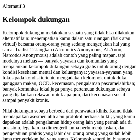
Alternatif 3
Kelompok dukungan
Kelompok dukungan melakukan sesuatu yang tidak bisa dilakukan
alternatif lain: menempatkan kamu dalam satu ruangan (fisik atau
virtual) bersama orang-orang yang sedang mengerjakan hal yang
sama. Tradisi 12-langkah (Alcoholics Anonymous, Al-Anon,
Narcotics Anonymous) adalah contoh yang paling mapan, tapi
modelnya meluas — banyak yayasan dan komunitas yang
menjalankan kelompok dukungan sebaya gratis untuk orang dengan
kondisi kesehatan mental dan keluarganya; yayasan-yayasan yang
fokus pada kondisi tertentu mengadakan kelompok untuk duka,
gangguan makan, OCD, kecemasan, pengalaman pascamelahirkan;
banyak komunitas lokal juga punya pertemuan dukungan sebaya
yang dijalankan relawan untuk apa pun, dari kecemasan sosial
sampai penyakit kronis.
Nilai dukungan sebaya berbeda dari perawatan klinis. Kamu tidak
mendapatkan asesmen ahli atau protokol berbasis bukti; yang kamu
dapatkan adalah pengalaman hidup orang lain yang pernah ada di
posisimu, lega karena dimengerti tanpa perlu menjelaskan, dan
pengetahuan praktis yang lahir dari orang-orang yang sudah lebih
lama mengerjakan hal yang sama. Kelompok seperti ini biasanya