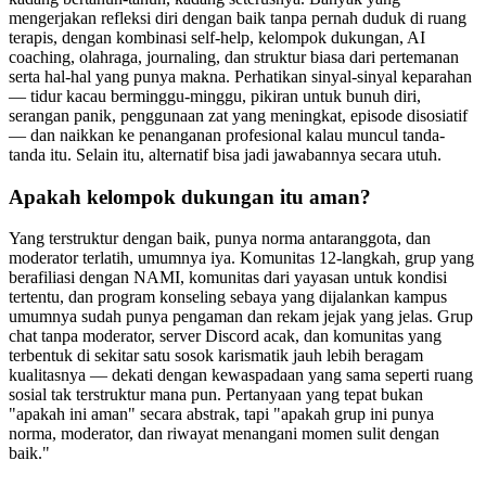
mengerjakan refleksi diri dengan baik tanpa pernah duduk di ruang
terapis, dengan kombinasi self-help, kelompok dukungan, AI
coaching, olahraga, journaling, dan struktur biasa dari pertemanan
serta hal-hal yang punya makna. Perhatikan sinyal-sinyal keparahan
— tidur kacau berminggu-minggu, pikiran untuk bunuh diri,
serangan panik, penggunaan zat yang meningkat, episode disosiatif
— dan naikkan ke penanganan profesional kalau muncul tanda-
tanda itu. Selain itu, alternatif bisa jadi jawabannya secara utuh.
Apakah kelompok dukungan itu aman?
Yang terstruktur dengan baik, punya norma antaranggota, dan
moderator terlatih, umumnya iya. Komunitas 12-langkah, grup yang
berafiliasi dengan NAMI, komunitas dari yayasan untuk kondisi
tertentu, dan program konseling sebaya yang dijalankan kampus
umumnya sudah punya pengaman dan rekam jejak yang jelas. Grup
chat tanpa moderator, server Discord acak, dan komunitas yang
terbentuk di sekitar satu sosok karismatik jauh lebih beragam
kualitasnya — dekati dengan kewaspadaan yang sama seperti ruang
sosial tak terstruktur mana pun. Pertanyaan yang tepat bukan
"apakah ini aman" secara abstrak, tapi "apakah grup ini punya
norma, moderator, dan riwayat menangani momen sulit dengan
baik."