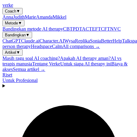
verke
Coach
▼
Anna
Judith
Marie
Amanda
Mikkel
Metode
▼
Bandingkan metode AI therapy
CBT
PDT
ACT
EFT
CFT
NVC
Bandingkan
▼
ChatGPT
Claude.ai
Character.AI
Wysa
Replika
Sonia
BetterHelp
Talkspa
person therapy
Headspace
Calm
All comparisons →
Artikel
▼
Masih ragu soal AI coaching?
Apakah AI therapy aman?
AI vs
terapis manusia
Tentang Verke
Untuk siapa AI therapy ini
Biaya &
akses
Semua artikel →
Riset
Untuk Profesional