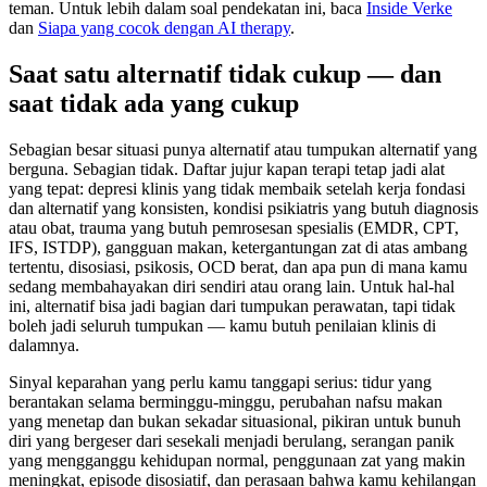
teman. Untuk lebih dalam soal pendekatan ini, baca
Inside Verke
dan
Siapa yang cocok dengan AI therapy
.
Saat satu alternatif tidak cukup — dan
saat tidak ada yang cukup
Sebagian besar situasi punya alternatif atau tumpukan alternatif yang
berguna. Sebagian tidak. Daftar jujur kapan terapi tetap jadi alat
yang tepat: depresi klinis yang tidak membaik setelah kerja fondasi
dan alternatif yang konsisten, kondisi psikiatris yang butuh diagnosis
atau obat, trauma yang butuh pemrosesan spesialis (EMDR, CPT,
IFS, ISTDP), gangguan makan, ketergantungan zat di atas ambang
tertentu, disosiasi, psikosis, OCD berat, dan apa pun di mana kamu
sedang membahayakan diri sendiri atau orang lain. Untuk hal-hal
ini, alternatif bisa jadi bagian dari tumpukan perawatan, tapi tidak
boleh jadi seluruh tumpukan — kamu butuh penilaian klinis di
dalamnya.
Sinyal keparahan yang perlu kamu tanggapi serius: tidur yang
berantakan selama berminggu-minggu, perubahan nafsu makan
yang menetap dan bukan sekadar situasional, pikiran untuk bunuh
diri yang bergeser dari sesekali menjadi berulang, serangan panik
yang mengganggu kehidupan normal, penggunaan zat yang makin
meningkat, episode disosiatif, dan perasaan bahwa kamu kehilangan