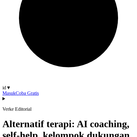
id
▼
Masuk
Coba Gratis
Verke Editorial
Alternatif terapi: AI coaching,
self-help, kelompok dukungan,