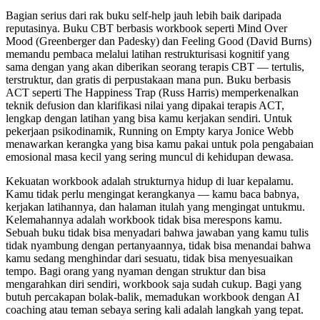
Bagian serius dari rak buku self-help jauh lebih baik daripada
reputasinya. Buku CBT berbasis workbook seperti Mind Over
Mood (Greenberger dan Padesky) dan Feeling Good (David Burns)
memandu pembaca melalui latihan restrukturisasi kognitif yang
sama dengan yang akan diberikan seorang terapis CBT — tertulis,
terstruktur, dan gratis di perpustakaan mana pun. Buku berbasis
ACT seperti The Happiness Trap (Russ Harris) memperkenalkan
teknik defusion dan klarifikasi nilai yang dipakai terapis ACT,
lengkap dengan latihan yang bisa kamu kerjakan sendiri. Untuk
pekerjaan psikodinamik, Running on Empty karya Jonice Webb
menawarkan kerangka yang bisa kamu pakai untuk pola pengabaian
emosional masa kecil yang sering muncul di kehidupan dewasa.
Kekuatan workbook adalah strukturnya hidup di luar kepalamu.
Kamu tidak perlu mengingat kerangkanya — kamu baca babnya,
kerjakan latihannya, dan halaman itulah yang mengingat untukmu.
Kelemahannya adalah workbook tidak bisa merespons kamu.
Sebuah buku tidak bisa menyadari bahwa jawaban yang kamu tulis
tidak nyambung dengan pertanyaannya, tidak bisa menandai bahwa
kamu sedang menghindar dari sesuatu, tidak bisa menyesuaikan
tempo. Bagi orang yang nyaman dengan struktur dan bisa
mengarahkan diri sendiri, workbook saja sudah cukup. Bagi yang
butuh percakapan bolak-balik, memadukan workbook dengan AI
coaching atau teman sebaya sering kali adalah langkah yang tepat.