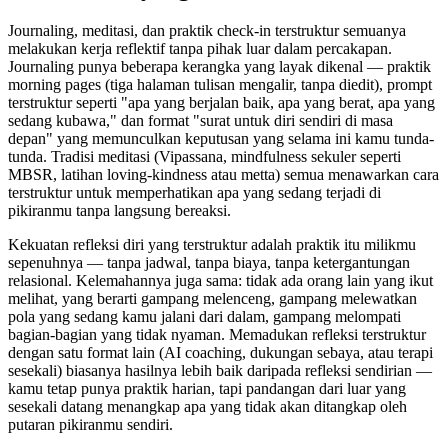
Journaling, meditasi, dan praktik check-in terstruktur semuanya
melakukan kerja reflektif tanpa pihak luar dalam percakapan.
Journaling punya beberapa kerangka yang layak dikenal — praktik
morning pages (tiga halaman tulisan mengalir, tanpa diedit), prompt
terstruktur seperti "apa yang berjalan baik, apa yang berat, apa yang
sedang kubawa," dan format "surat untuk diri sendiri di masa
depan" yang memunculkan keputusan yang selama ini kamu tunda-
tunda. Tradisi meditasi (Vipassana, mindfulness sekuler seperti
MBSR, latihan loving-kindness atau metta) semua menawarkan cara
terstruktur untuk memperhatikan apa yang sedang terjadi di
pikiranmu tanpa langsung bereaksi.
Kekuatan refleksi diri yang terstruktur adalah praktik itu milikmu
sepenuhnya — tanpa jadwal, tanpa biaya, tanpa ketergantungan
relasional. Kelemahannya juga sama: tidak ada orang lain yang ikut
melihat, yang berarti gampang melenceng, gampang melewatkan
pola yang sedang kamu jalani dari dalam, gampang melompati
bagian-bagian yang tidak nyaman. Memadukan refleksi terstruktur
dengan satu format lain (AI coaching, dukungan sebaya, atau terapi
sesekali) biasanya hasilnya lebih baik daripada refleksi sendirian —
kamu tetap punya praktik harian, tapi pandangan dari luar yang
sesekali datang menangkap apa yang tidak akan ditangkap oleh
putaran pikiranmu sendiri.