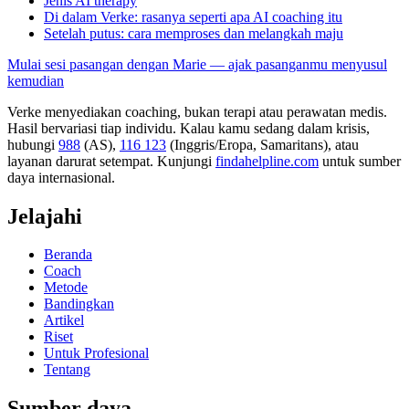
Jenis AI therapy
Di dalam Verke: rasanya seperti apa AI coaching itu
Setelah putus: cara memproses dan melangkah maju
Mulai sesi pasangan dengan Marie — ajak pasanganmu menyusul
kemudian
Verke menyediakan coaching, bukan terapi atau perawatan medis.
Hasil bervariasi tiap individu. Kalau kamu sedang dalam krisis,
hubungi
988
(AS),
116 123
(Inggris/Eropa, Samaritans),
atau
layanan darurat setempat. Kunjungi
findahelpline.com
untuk sumber
daya internasional.
Jelajahi
Beranda
Coach
Metode
Bandingkan
Artikel
Riset
Untuk Profesional
Tentang
Sumber daya