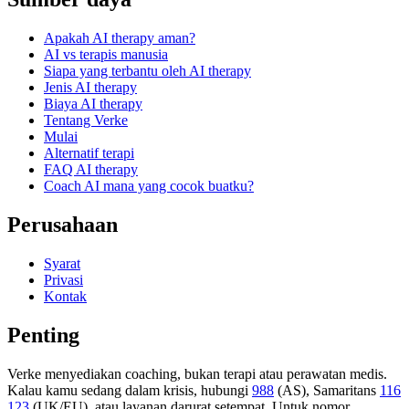
Apakah AI therapy aman?
AI vs terapis manusia
Siapa yang terbantu oleh AI therapy
Jenis AI therapy
Biaya AI therapy
Tentang Verke
Mulai
Alternatif terapi
FAQ AI therapy
Coach AI mana yang cocok buatku?
Perusahaan
Syarat
Privasi
Kontak
Penting
Verke menyediakan coaching, bukan terapi atau perawatan medis.
Kalau kamu sedang dalam krisis, hubungi
988
(AS), Samaritans
116
123
(UK/EU), atau layanan darurat setempat. Untuk nomor