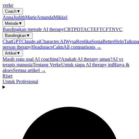
verke
Coach
▼
Anna
Judith
Marie
Amanda
Mikkel
Metode
▼
Bandingkan metode AI therapy
CBT
PDT
ACT
EFT
CFT
NVC
Bandingkan
▼
ChatGPT
Claude.ai
Character.AI
Wysa
Replika
Sonia
BetterHelp
Talkspa
person therapy
Headspace
Calm
All comparisons →
Artikel
▼
Masih ragu soal AI coaching?
Apakah AI therapy aman?
AI vs
terapis manusia
Tentang Verke
Untuk siapa AI therapy ini
Biaya &
akses
Semua artikel →
Riset
Untuk Profesional