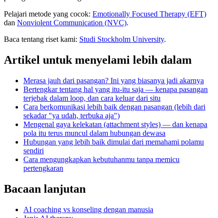
Pelajari metode yang cocok:
Emotionally Focused Therapy (EFT)
dan
Nonviolent Communication (NVC)
.
Baca tentang riset kami:
Studi Stockholm University
.
Artikel untuk menyelami lebih dalam
Merasa jauh dari pasangan? Ini yang biasanya jadi akarnya
Bertengkar tentang hal yang itu-itu saja — kenapa pasangan
terjebak dalam loop, dan cara keluar dari situ
Cara berkomunikasi lebih baik dengan pasangan (lebih dari
sekadar "ya udah, terbuka aja")
Mengenal gaya kelekatan (attachment styles) — dan kenapa
pola itu terus muncul dalam hubungan dewasa
Hubungan yang lebih baik dimulai dari memahami polamu
sendiri
Cara mengungkapkan kebutuhanmu tanpa memicu
pertengkaran
Bacaan lanjutan
AI coaching vs konseling dengan manusia