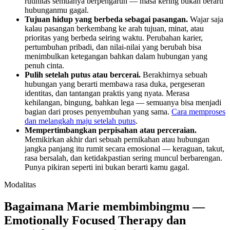
rutinitas semuanya berpengaruh — masa kering bukan berarti
hubunganmu gagal.
Tujuan hidup yang berbeda sebagai pasangan.
Wajar saja
kalau pasangan berkembang ke arah tujuan, minat, atau
prioritas yang berbeda seiring waktu. Perubahan karier,
pertumbuhan pribadi, dan nilai-nilai yang berubah bisa
menimbulkan ketegangan bahkan dalam hubungan yang
penuh cinta.
Pulih setelah putus atau bercerai.
Berakhirnya sebuah
hubungan yang berarti membawa rasa duka, pergeseran
identitas, dan tantangan praktis yang nyata. Merasa
kehilangan, bingung, bahkan lega — semuanya bisa menjadi
bagian dari proses penyembuhan yang sama.
Cara memproses
dan melangkah maju setelah putus
.
Mempertimbangkan perpisahan atau perceraian.
Memikirkan akhir dari sebuah pernikahan atau hubungan
jangka panjang itu rumit secara emosional — keraguan, takut,
rasa bersalah, dan ketidakpastian sering muncul berbarengan.
Punya pikiran seperti ini bukan berarti kamu gagal.
Modalitas
Bagaimana Marie membimbingmu —
Emotionally Focused Therapy dan