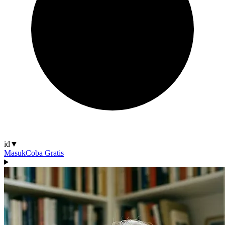
id
▼
Masuk
Coba Gratis