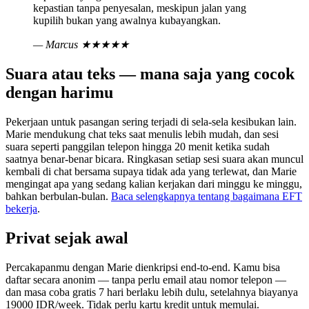
kepastian tanpa penyesalan, meskipun jalan yang
kupilih bukan yang awalnya kubayangkan.
— Marcus
★★★★★
Suara atau teks — mana saja yang cocok
dengan harimu
Pekerjaan untuk pasangan sering terjadi di sela-sela kesibukan lain.
Marie mendukung chat teks saat menulis lebih mudah, dan sesi
suara seperti panggilan telepon hingga 20 menit ketika sudah
saatnya benar-benar bicara. Ringkasan setiap sesi suara akan muncul
kembali di chat bersama supaya tidak ada yang terlewat, dan Marie
mengingat apa yang sedang kalian kerjakan dari minggu ke minggu,
bahkan berbulan-bulan.
Baca selengkapnya tentang bagaimana EFT
bekerja
.
Privat sejak awal
Percakapanmu dengan Marie dienkripsi end-to-end. Kamu bisa
daftar secara anonim — tanpa perlu email atau nomor telepon —
dan masa coba gratis 7 hari berlaku lebih dulu, setelahnya biayanya
19000 IDR/week. Tidak perlu kartu kredit untuk memulai.