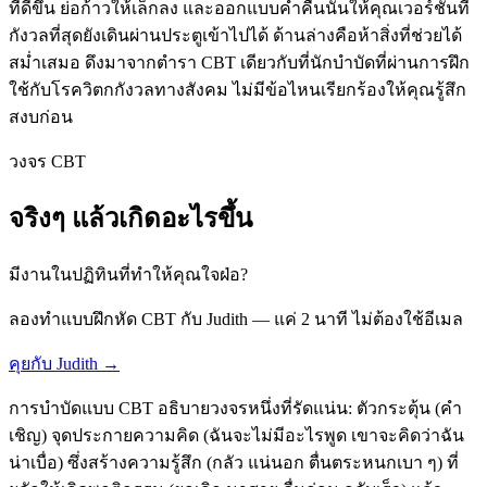
ที่ดีขึ้น ย่อก้าวให้เล็กลง และออกแบบค่ำคืนนั้นให้คุณเวอร์ชันที่
กังวลที่สุดยังเดินผ่านประตูเข้าไปได้ ด้านล่างคือห้าสิ่งที่ช่วยได้
สม่ำเสมอ ดึงมาจากตำรา CBT เดียวกับที่นักบำบัดที่ผ่านการฝึก
ใช้กับโรควิตกกังวลทางสังคม ไม่มีข้อไหนเรียกร้องให้คุณรู้สึก
สงบก่อน
วงจร CBT
จริงๆ แล้วเกิดอะไรขึ้น
มีงานในปฏิทินที่ทำให้คุณใจฝ่อ?
ลองทำแบบฝึกหัด CBT กับ Judith — แค่ 2 นาที ไม่ต้องใช้อีเมล
คุยกับ Judith →
การบำบัดแบบ CBT อธิบายวงจรหนึ่งที่รัดแน่น: ตัวกระตุ้น (คำ
เชิญ) จุดประกายความคิด (ฉันจะไม่มีอะไรพูด เขาจะคิดว่าฉัน
น่าเบื่อ) ซึ่งสร้างความรู้สึก (กลัว แน่นอก ตื่นตระหนกเบา ๆ) ที่