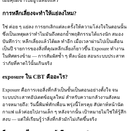
เมื่อคุณเข้าไปอยู่ในห้องแล้ว
การหลีกเลี่ยงจะทำให้แย่ลงไหม?
ใช่ ค่อย ๆ แย่ลง การยกเลิกแต่ละครั้งให้ความโล่งใจในตอนนั้น
ซึ่งเป็นเหตุผลว่าทำไมมันถึงตอกย้ำพฤติกรรมได้แรงนัก สมอง
บันทึกว่า: หลีกเลี่ยงแล้วได้ผล ทำอีก เมื่อเวลาผ่านไปเป็นเดือน
เป็นปี รายการของสิ่งที่คุณหลีกเลี่ยงก็ยาวขึ้น Exposure ทำงาน
ในทิศตรงข้าม — การสัมผัสซ้ำ ๆ ทีละน้อย สอนระบบประสาท
ว่าภัยที่คาดไว้นั้นเกินจริง
exposure ใน CBT คืออะไร?
Exposure คือการเจอสิ่งที่กลัวเป็นขั้นเป็นตอนอย่างตั้งใจ จน
ระบบประสาทอัปเดตข้อมูลใหม่ สำหรับความกลัวงานสังคม
อาจหมายถึง: วันนี้พิมพ์ทักเพื่อน พรุ่งนี้โทรคุย สัปดาห์หน้านัด
กาแฟ แล้วค่อยไปงานเล็ก ๆ หลังจากนั้น เป้าหมายไม่ใช่ให้รู้สึก
สงบ — แต่ให้เรียนรู้ว่าสิ่งที่กลัวมักไม่เกิดขึ้นจริง