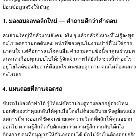
ป้อนข้อมูลจริงให้มันดู
3. มองสมอลทอล์กใหม่ — คำถามดีกว่าคำตอบ
คนส่วนใหญ่ที่กลัวงานสังคม จริง ๆ แล้วกลัวจังหวะที่ไม่รู้จะพูด
อะไร ลดความกดดันลง: หน้าที่ของคุณในงานปาร์ตี้ไม่ใช่การ
น่าสนใจ แต่คือการสนใจคนอื่น คำถามสามข้อนี้พาคุณผ่านบท
สนทนาเกือบทุกแบบไปได้: รู้จักเจ้าภาพได้ยังไง ช่วงนี้ทำอะไร
อยู่ ไฮไลต์ของสัปดาห์คืออะไร คนชอบถูกถาม คุณไม่ต้องแสดง
อะไรเลย
4. แผนถอยที่ลานจอดรถ
ขับรถไปเองถ้าทำได้ รู้ให้แน่ชัดว่าประตูทางออกอยู่ตรงไหน
บอกตัวเองว่าคุณกลับได้ทุกเมื่อโดยไม่ต้องอธิบาย ฟังดูย้อนแย้ง
แต่การมีทางออกที่ชัดเจนช่วยลดความวิตกที่ผลักให้คุณอยาก
ออกไป ความรู้สึกติดกับดักแย่กว่าความรู้สึกว่ากลับได้เมื่อ
ต้องการ คนที่อนุญาตให้ตัวเองถอยได้ มักไม่จำเป็นต้องถอยจริง