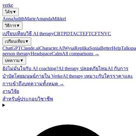
verke
โค้ช
▼
Anna
Judith
Marie
Amanda
Mikkel
วิธีการ
▼
เปรียบเทียบวิธี AI therapy
CBT
PDT
ACT
EFT
CFT
NVC
เปรียบเทียบ
▼
ChatGPT
Claude.ai
Character.AI
Wysa
Replika
Sonia
BetterHelp
Talkspa
person therapy
Headspace
Calm
All comparisons →
บทความ
▼
ยังไม่มั่นใจกับ AI coaching?
AI therapy ปลอดภัยไหม
AI กับการ
บำบัดโดยมนุษย์
ภายใน Verke
AI therapy เหมาะกับใคร
ราคาและ
การเข้าถึง
บทความทั้งหมด →
งานวิจัย
สำหรับผู้ประกอบวิชาชีพ