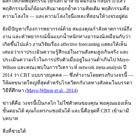
ผลักให้เกิดพฤติกรรม (ยกเลิก มาสาย ดื่มก่อน กลับเร็ว) แล้ว
พฤติกรรมนั้นก็ย้อนกลับมาตอกย้ำความคิดเดิม พฤติกรรมคือ
ความโล่งใจ — และความโล่งใจนี่แหละที่สอนให้วงจรอยู่ต่อ
ยังมีปัญหาเรื่องการพยากรณ์ด้วย สมองคุณกำลังคาดการณ์ถึง
งาน และคำพยากรณ์นั้นแบกน้ำหนักทางอารมณ์เหมือนกับว่า
เกิดขึ้นไปแล้ว งานวิจัยเรื่อง affective forecasting แสดงให้เห็น
เสมอว่าเราประเมินความรู้สึกแย่ในงานสังคมสูงเกินจริง และ
ประเมินความเร็วในการปรับตัวเมื่ออยู่ในงานต่ำเกินไป Mayo-
Wilson และคณะพบในการวิเคราะห์ network meta-analysis ปี
2014 ว่า CBT แบบรายบุคคล — ซึ่งทำงานโดยตรงกับวงจรนี้ —
ให้ผลขนาดใหญ่ที่สุดสำหรับโรควิตกกังวลทางสังคมในบรรดา
วิธีที่ศึกษา (
Mayo-Wilson et al., 2014
)
ข่าวดีคือ วงจรนี้เป็นกลไก ไม่ใช่ตัวตนของคุณ พอคุณมองเห็น
ขั้นตอนได้ คุณก็แทรกแซงมันได้ และนี่คือจุดที่ CBT เข้ามามี
บทบาท
สิ่งที่ช่วยได้