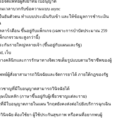
ือจิตแพทย์ผู้สั่งยาที่มีใบอนุญาต
ามเวลาบวกกับข้อความแบบ async
งยืนยันตัวตน ทำแบบประเมินรับเข้า และให้ข้อมูลการชำระเงิน
น
ลาร์/เดือน
ขึ้นอยู่กับแพ็กเกจ (เฉพาะการบำบัดประมาณ 259
็กเกจรวมจะสูงกว่านี้)
ระกันรายใหญ่หลายเจ้า (ขึ้นอยู่กับแผนและรัฐ)
d, เว็บ
างคลินิกและการรักษาทางจิตเวชเต็มรูปแบบตามวิชาชีพของผู้
พทย์ผู้สั่งยาสามารถวินิจฉัยและจัดการยาได้ ภายใต้กฎของรัฐ
ชี่ยวชาญที่มีใบอนุญาตสามารถวินิจฉัยได้
เป็นหลัก (ภาษาขึ้นอยู่กับผู้เชี่ยวชาญแต่ละราย)
าญที่มีใบอนุญาตภายในแผน วิกฤตยังคงส่งต่อไปยังบริการฉุกเฉิน
งวินิจฉัย ต้องใช้ยา ผู้ใช้ประกันสุขภาพ หรือคนที่อยากพบผู้