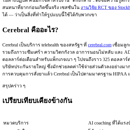
ในทางปฏิบัติ คนมักใช้สำหรับงาน "ตรงกลาง": ตั้งชื่อความรู้สึกโ
สนทนาที่ยากก่อนเกิดขึ้นจริง เซสชันใน
งานวิจัย RCT ของ Stockh
ได้ — ว่าเป็นสิ่งที่ทำให้รูปแบบนี้ใช้ได้กับพวกเขา
Cerebral คืออะไร?
Cerebral เป็นบริการ telehealth ของสหรัฐฯ ที่
cerebral.com
เชื่อมลู
รวมถึงภาวะซึมเศร้า ความวิตกกังวล อาการนอนไม่หลับ และ ADH
ดอลลาร์ต่อเดือนสำหรับแพ็กเกจเบา ๆ ไปจนถึงราว 325 ดอลลาร์ต
บริษัทประกันรายใหญ่ ซึ่งมักช่วยลดค่าใช้จ่ายส่วนตัวลงอย่างม
การควบคุมการสั่งยาแล้ว Cerebral เป็นไปตามมาตรฐาน HIPAA แล
สรุปคร่าว ๆ
เปรียบเทียบเคียงข้างกัน
หมวดบริการ
AI coaching ที่ได้แ