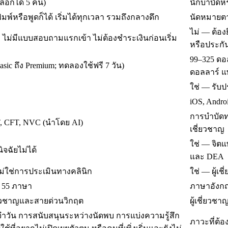
ลือกได้ 5 คน)
นักบำบัดหร
มพ์หรือพูดก็ได้ เริ่มได้ทุกเวลา รวมถึงกลางดึก
นัดหมายต
ไม่ — ต้อ
มล ไม่มีแบบสอบถามแรกเข้า ไม่ต้องชำระเงินก่อนเริ่ม
หรือประกั
99–325 ดอล
asic ถึง Premium; ทดลองใช้ฟรี 7 วัน)
ดอลลาร์ แพ
ใช่ — รับป
iOS, Androi
การบำบัดท
, CFT, NVC (นำโดย AI)
เชี่ยวชาญ
ใช่ — จิตแ
ิจฉัยไม่ได้
และ DEA
 ไม่ใช่การประเมินทางคลินิก
ใช่ — ผู้เ
 55 ภาษา
ภาษาอังกฤษ
ี่ยวชาญและสายด่วนวิกฤต
ผู้เชี่ยวช
จำวัน การสนับสนุนระหว่างนัดพบ การแบ่งความรู้สึก
ภาวะที่ต้อ