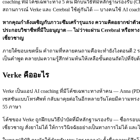
coaching ที่มีโค้ชเฉพาะทาง 5 คน ฝึกบนวิธีที่มีหลักฐานรองรับ
สถานการณ์ Verke และ Cerebral ใช้คู่กันได้ — บางคนใช้ AI coac
หากคุณกำลังเผชิญกับภาวะซึมเศร้ารุนแรง ความคิดอยากฆ่าตัวตาย
ประกอบวิชาชีพที่มีใบอนุญาต — ไม่ว่าจะผ่าน Cerebral หรือทา
เชี่ยวชาญ
ภายใต้ขอบเขตนั้น คำถามที่หลายคนถามคือจะทำยังไงตอนตี 2 ระหว่าง
เป็นคำพูด คลายปมความรู้สึกท่วมท้นให้เหลือขั้นตอนถัดไปที่จับ
Verke คืออะไร
Verke เป็นแอป AI coaching ที่มีโค้ชเฉพาะทางห้าคน — Anna (PDT)
เซสชันแบบโทรศัพท์ กลับมาคุยต่อในอีกหลายวันโดยมีความทรงจำท
55 ภาษา
โค้ชของ Verke ถูกฝึกบนวิธีบำบัดที่มีหลักฐานรองรับ — ชื่อกรอบ
เชี่ยวชาญ สั่งยาไม่ได้ ให้การวินิจฉัยอย่างเป็นทางการไม่ได้ และ