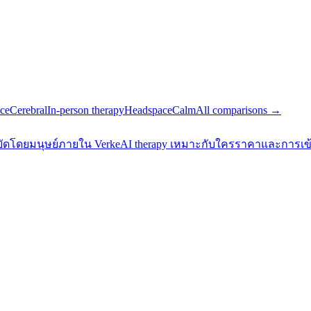
ce
Cerebral
In-person therapy
Headspace
Calm
All comparisons →
ัดโดยมนุษย์
ภายใน Verke
AI therapy เหมาะกับใคร
ราคาและการเข้