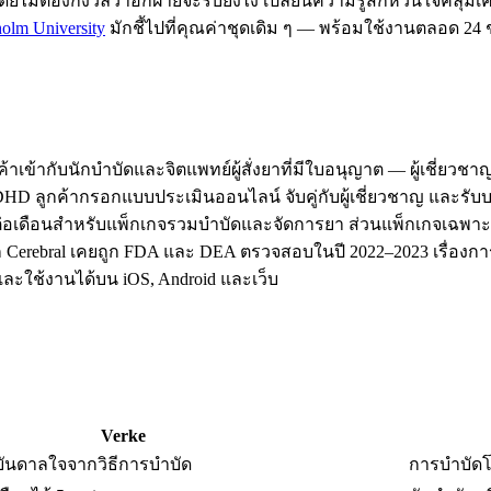
ดยไม่ต้องกังวลว่าอีกฝ่ายจะรับยังไง เปลี่ยนความรู้สึกหวั่นใจคลุมเ
olm University
มักชี้ไปที่คุณค่าชุดเดิม ๆ — พร้อมใช้งานตลอด 24 ชั่
กค้าเข้ากับนักบำบัดและจิตแพทย์ผู้สั่งยาที่มีใบอนุญาต — ผู้เชี่ย
D ลูกค้ากรอกแบบประเมินออนไลน์ จับคู่กับผู้เชี่ยวชาญ และรับ
่อเดือนสำหรับแพ็กเกจรวมบำบัดและจัดการยา ส่วนแพ็กเกจเฉพาะกา
าก Cerebral เคยถูก FDA และ DEA ตรวจสอบในปี 2022–2023 เรื่องก
ะใช้งานได้บน iOS, Android และเว็บ
Verke
รงบันดาลใจจากวิธีการบำบัด
การบำบัดโ