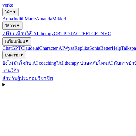
verke
โค้ช
▼
Anna
Judith
Marie
Amanda
Mikkel
วิธีการ
▼
เปรียบเทียบวิธี AI therapy
CBT
PDT
ACT
EFT
CFT
NVC
เปรียบเทียบ
▼
ChatGPT
Claude.ai
Character.AI
Wysa
Replika
Sonia
BetterHelp
Talkspa
บทความ
▼
ยังไม่มั่นใจกับ AI coaching?
AI therapy ปลอดภัยไหม
AI กับการบำบ
งานวิจัย
สำหรับผู้ประกอบวิชาชีพ