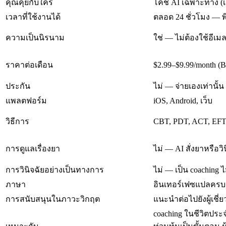
คุณคุยกับใคร
โค้ช AI เฉพาะทาง (เ
เวลาที่ใช้งานได้
ตลอด 24 ชั่วโมง — พิ
ความเป็นนิรนาม
ใช่ — ไม่ต้องใช้อีเ
ราคาต่อเดือน
$2.99–$9.99/month
(B
ประกัน
ไม่ — จ่ายเองเท่านั้น
แพลตฟอร์ม
iOS, Android, เว็บ
วิธีการ
CBT, PDT, ACT, EFT
การดูแลเรื่องยา
ไม่ — AI สั่งยาหรือวิน
การวินิจฉัยอย่างเป็นทางการ
ไม่ — เป็น coaching
ภาษา
อินเทอร์เฟซแปลครบ
การสนับสนุนในภาวะวิกฤต
แนะนำต่อไปยังผู้เช
coaching ในชีวิตประ