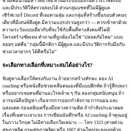
ช่วยเพื่อนในมหาวิทยาลัย ล้วนมีระบบป้องกันที่วางไว้ชัดเจน
และมีประวัติให้ตรวจสอบได้ ส่วนกลุ่มแชทที่ไม่มีผู้ดูแล
เซิร์ฟเวอร์ Discord ที่เจอตามสุ่ม และกลุ่มที่สร้างขึ้นรอบตัวคนๆ
เดียวที่มีเสน่ห์ดึงดูด มีความแปรปรวนสูงกว่า — ควรเข้าหาด้วย
ความระวังแบบเดียวกับที่จะใช้กับพื้นที่ทางสังคมที่ไม่มี
โครงสร้างชัดเจน คำถามที่ถูกต้องไม่ใช่ "ปลอดภัยไหม" แบบ
ลอยๆ แต่คือ "กลุ่มนี้มีกติกา มีผู้ดูแล และมีประวัติการรับมือกับ
ช่วงเวลายากๆ ได้ดีหรือไม่"
จะเลือกทางเลือกที่เหมาะสมได้อย่างไร?
จับคู่ทางเลือกให้ตรงกับงาน ถ้าอยากสร้างทักษะ ลอง AI
coaching หรือหนังสือช่วยเหลือตนเองที่มีแบบฝึกหัด ถ้ารู้สึกเหงา
หรืออยากเจอคนที่ผ่านอะไรคล้าย ๆ กัน ลองกลุ่มสนับสนุน ถ้า
อารมณ์คือปัญหา เริ่มจากการออกกำลังกาย การนอน และ
แสงแดด ก่อนหยิบเครื่องมือทางความคิด ถ้ากำลังประมวลผล
เรื่องที่เฉพาะเจาะจง การเขียนบันทึกหรือ AI coaching ถ้าคุณอยู่
ในภาวะวิกฤต ไม่มีทางเลือกใดเหมาะ — โทร 1323 (สายด่วน
สุขภาพจิต กรมสุขภาพจิต) หรือ 1667 ส่วนใหญ่จะลงเอยด้วย