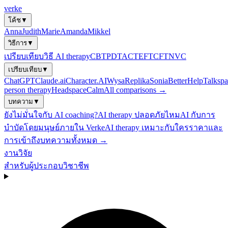
verke
โค้ช
▼
Anna
Judith
Marie
Amanda
Mikkel
วิธีการ
▼
เปรียบเทียบวิธี AI therapy
CBT
PDT
ACT
EFT
CFT
NVC
เปรียบเทียบ
▼
ChatGPT
Claude.ai
Character.AI
Wysa
Replika
Sonia
BetterHelp
Talkspa
person therapy
Headspace
Calm
All comparisons →
บทความ
▼
ยังไม่มั่นใจกับ AI coaching?
AI therapy ปลอดภัยไหม
AI กับการ
บำบัดโดยมนุษย์
ภายใน Verke
AI therapy เหมาะกับใคร
ราคาและ
การเข้าถึง
บทความทั้งหมด →
งานวิจัย
สำหรับผู้ประกอบวิชาชีพ