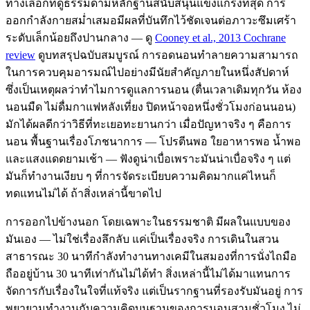
ทางเลือกที่ดูธรรมดามีหลักฐานสนับสนุนแข็งแกร่งที่สุด การ
ออกกำลังกายสม่ำเสมอมีผลที่บันทึกไว้ชัดเจนต่อภาวะซึมเศร้า
ระดับเล็กน้อยถึงปานกลาง — ดู
Cooney et al., 2013 Cochrane
review
ดูบทสรุปฉบับสมบูรณ์ การอดนอนทำลายความสามารถ
ในการควบคุมอารมณ์ไปอย่างมีนัยสำคัญภายในหนึ่งสัปดาห์
ซึ่งเป็นเหตุผลว่าทำไมการดูแลการนอน (ตื่นเวลาเดิมทุกวัน ห้อง
นอนมืด ไม่ดื่มกาแฟหลังเที่ยง ปิดหน้าจอหนึ่งชั่วโมงก่อนนอน)
มักได้ผลดีกว่าวิธีที่ทะเยอทะยานกว่า เมื่อปัญหาจริง ๆ คือการ
นอน พื้นฐานเรื่องโภชนาการ — โปรตีนพอ ใยอาหารพอ น้ำพอ
และแสงแดดยามเช้า — ฟังดูน่าเบื่อเพราะมันน่าเบื่อจริง ๆ แต่
มันก็ทำงานเงียบ ๆ ที่การจัดระเบียบความคิดมากแค่ไหนก็
ทดแทนไม่ได้ ถ้าสิ่งเหล่านี้ขาดไป
การออกไปข้างนอก โดยเฉพาะในธรรมชาติ มีผลในแบบของ
มันเอง — ไม่ใช่เรื่องลึกลับ แค่เป็นเรื่องจริง การเดินในสวน
สาธารณะ 30 นาทีกำลังทำงานทางเคมีในสมองที่การนั่งไถมือ
ถืออยู่บ้าน 30 นาทีเท่ากันไม่ได้ทำ สิ่งเหล่านี้ไม่ได้มาแทนการ
จัดการกับเรื่องในใจที่แท้จริง แต่เป็นรากฐานที่รองรับมันอยู่ การ
พยายามทำงานกับความคิดบนฐานของการนอนสามชั่วโมง ไม่