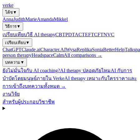
verke
โค้ช
▼
Anna
Judith
Marie
Amanda
Mikkel
วิธีการ
▼
เปรียบเทียบวิธี AI therapy
CBT
PDT
ACT
EFT
CFT
NVC
เปรียบเทียบ
▼
ChatGPT
Claude.ai
Character.AI
Wysa
Replika
Sonia
BetterHelp
Talkspa
person therapy
Headspace
Calm
All comparisons →
บทความ
▼
ยังไม่มั่นใจกับ AI coaching?
AI therapy ปลอดภัยไหม
AI กับการ
บำบัดโดยมนุษย์
ภายใน Verke
AI therapy เหมาะกับใคร
ราคาและ
การเข้าถึง
บทความทั้งหมด →
งานวิจัย
สำหรับผู้ประกอบวิชาชีพ