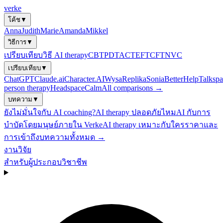
verke
โค้ช
▼
Anna
Judith
Marie
Amanda
Mikkel
วิธีการ
▼
เปรียบเทียบวิธี AI therapy
CBT
PDT
ACT
EFT
CFT
NVC
เปรียบเทียบ
▼
ChatGPT
Claude.ai
Character.AI
Wysa
Replika
Sonia
BetterHelp
Talkspa
person therapy
Headspace
Calm
All comparisons →
บทความ
▼
ยังไม่มั่นใจกับ AI coaching?
AI therapy ปลอดภัยไหม
AI กับการ
บำบัดโดยมนุษย์
ภายใน Verke
AI therapy เหมาะกับใคร
ราคาและ
การเข้าถึง
บทความทั้งหมด →
งานวิจัย
สำหรับผู้ประกอบวิชาชีพ