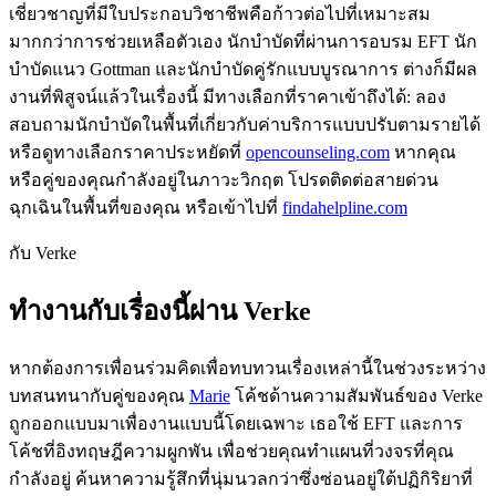
เชี่ยวชาญที่มีใบประกอบวิชาชีพคือก้าวต่อไปที่เหมาะสม
มากกว่าการช่วยเหลือตัวเอง นักบำบัดที่ผ่านการอบรม EFT นัก
บำบัดแนว Gottman และนักบำบัดคู่รักแบบบูรณาการ ต่างก็มีผล
งานที่พิสูจน์แล้วในเรื่องนี้ มีทางเลือกที่ราคาเข้าถึงได้: ลอง
สอบถามนักบำบัดในพื้นที่เกี่ยวกับค่าบริการแบบปรับตามรายได้
หรือดูทางเลือกราคาประหยัดที่
opencounseling.com
หากคุณ
หรือคู่ของคุณกำลังอยู่ในภาวะวิกฤต โปรดติดต่อสายด่วน
ฉุกเฉินในพื้นที่ของคุณ หรือเข้าไปที่
findahelpline.com
กับ Verke
ทำงานกับเรื่องนี้ผ่าน Verke
หากต้องการเพื่อนร่วมคิดเพื่อทบทวนเรื่องเหล่านี้ในช่วงระหว่าง
บทสนทนากับคู่ของคุณ
Marie
โค้ชด้านความสัมพันธ์ของ Verke
ถูกออกแบบมาเพื่องานแบบนี้โดยเฉพาะ เธอใช้ EFT และการ
โค้ชที่อิงทฤษฎีความผูกพัน เพื่อช่วยคุณทำแผนที่วงจรที่คุณ
กำลังอยู่ ค้นหาความรู้สึกที่นุ่มนวลกว่าซึ่งซ่อนอยู่ใต้ปฏิกิริยาที่