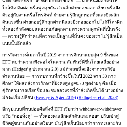
withdrawer หรือ "ฝ่ายตามกับฝ่ายถอย" — ฝ่ายหนึ่งผลักดันให้
ใกล้ชิด ติดต่อ หรือพูดคุยกัน ส่วนอีกฝ่ายถอยออก เงียบ หรือฝัง
ตัวอยู่กับงานหรือโทรศัพท์ ฝ่ายตามรู้สึกถูกทอดทิ้งและยิ่งผลัก
ดันแรงขึ้น ฝ่ายถอยรู้สึกถูกตำหนิและยิ่งถอยออกไป ไม่มีใครผิด
ทั้งสองกำลังตอบสนองต่อภัยคุกคามทางความผูกพันที่เป็นจริง
— ความรู้สึกว่าคนที่ควรจะเป็นฐานที่มั่นคงของเรา ไม่รู้สึกเป็น
แบบนั้นอีกแล้ว
การวิเคราะห์เมตาในปี 2019 จากการศึกษาแบบสุ่ม 9 ชิ้นของ
EFT พบว่าความพึงพอใจในความสัมพันธ์ดีขึ้นโดยเฉลี่ยอย่าง
มาก (Hedges' g ประมาณ 2.0) แม้ตัวเลขนี้จะอิงจากงานวิจัย
จำนวนน้อย — การทบทวนที่กว้างขึ้นในปี 2022 จาก 33 การ
ศึกษาให้ผลหลังการรักษาที่ยังคงสูง g=0.73 พูดง่ายๆ คือ เมื่อ
คู่รักสามารถเรียกชื่อและชะลอวงจรที่กำลังเกิดขึ้นได้ บางอย่าง
มักจะเริ่มเปลี่ยน
(Beasley & Ager 2019)
(Rathgeber et al. 2023)
อีกรูปแบบที่พบบ่อยคือสิ่งที่ EFT เรียกว่า withdrawer-withdrawer
หรือ "ถอยทั้งคู่" — ทั้งสองคนเลิกผลักดันและค่อยๆ ปรับเข้าสู่
ชีวิตคู่ขนานกันอย่างเงียบๆ มันรู้สึกเจ็บน้อยกว่าการทะเลาะกัน