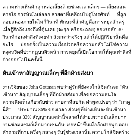
ความห่างเหินมักถูกหล่อเลี้ยงด้วยช่วงเวลาเล็กๆ — เสียงถอน
หายใจ การหันไหล่ออก สายตาที่เหลือบไปดูโทรศัพท์ — ที่ถูก
ตอบสนองภายในไม่กี่วินาที ทักษะที่สำคัญคือการหยุดสักครู่
เมื่อรู้สึกถึงแรงดึงที่คุ้นเคย (จะรุก หรือจะถอย) ลองรอสัก 30
วินาทีก่อนทำสิ่งที่เคยทำ สังเกตว่าจริงๆ แล้วใต้ปฏิกิริยานั้นคือ
อะไร — บ่อยครั้งเป็นความเจ็บปวดหรือความกลัว ไม่ใช่ความ
หงุดหงิดที่ปรากฏบนผิวหน้า การหยุดนี้เปิดโอกาสให้คุณทำสิ่งที่
ต่างออกไปในครั้งนี้
หันเข้าหาสัญญาณเล็กๆ ที่อีกฝ่ายส่งมา
งานวิจัยของ John Gottman พบว่าคู่รักที่ยังคงใกล้ชิดกันจะ "หัน
เข้าหา" สัญญาณเล็กๆ ที่อีกฝ่ายส่งมาเพื่อขอความสนใจ —
ความคิดเห็นเกี่ยวกับข่าว สายตาที่สบกัน คำพูดเปรยๆ ว่า "มาดู
นี่สิ" — ประมาณ 86% ของเวลา ส่วนคู่ที่ห่างเหินจะหันเข้าหา
ประมาณ 33% สัญญาณเหล่านี้พลาดได้ง่ายเพราะมันเล็กมาก
งานซ่อมแซมก็เล็กมากเช่นกัน: เงยหน้าขึ้นเมื่ออีกฝ่ายพูด ตอบ
คำถามที่ถามครึ่งๆ กลางๆ รับรู้ช่วงเวลานั้น ความใกล้ชิดสร้าง