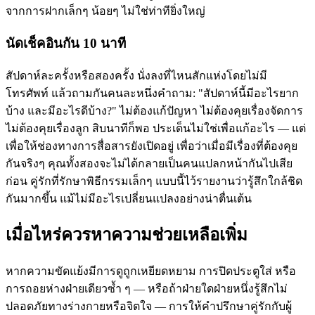
จากการฝากเล็กๆ น้อยๆ ไม่ใช่ท่าทียิ่งใหญ่
นัดเช็คอินกัน 10 นาที
สัปดาห์ละครั้งหรือสองครั้ง นั่งลงที่ไหนสักแห่งโดยไม่มี
โทรศัพท์ แล้วถามกันคนละหนึ่งคำถาม: "สัปดาห์นี้มีอะไรยาก
บ้าง และมีอะไรดีบ้าง?" ไม่ต้องแก้ปัญหา ไม่ต้องคุยเรื่องจัดการ
ไม่ต้องคุยเรื่องลูก สิบนาทีก็พอ ประเด็นไม่ใช่เพื่อแก้อะไร — แต่
เพื่อให้ช่องทางการสื่อสารยังเปิดอยู่ เพื่อว่าเมื่อมีเรื่องที่ต้องคุย
กันจริงๆ คุณทั้งสองจะไม่ได้กลายเป็นคนแปลกหน้ากันไปเสีย
ก่อน คู่รักที่รักษาพิธีกรรมเล็กๆ แบบนี้ไว้รายงานว่ารู้สึกใกล้ชิด
กันมากขึ้น แม้ไม่มีอะไรเปลี่ยนแปลงอย่างน่าตื่นเต้น
เมื่อไหร่ควรหาความช่วยเหลือเพิ่ม
หากความขัดแย้งมีการดูถูกเหยียดหยาม การปิดประตูใส่ หรือ
การถอยห่างฝ่ายเดียวซ้ำ ๆ — หรือถ้าฝ่ายใดฝ่ายหนึ่งรู้สึกไม่
ปลอดภัยทางร่างกายหรือจิตใจ — การให้คำปรึกษาคู่รักกับผู้