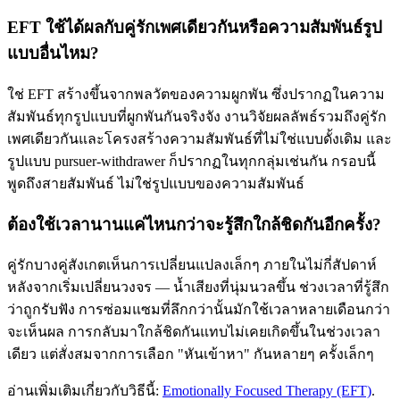
EFT ใช้ได้ผลกับคู่รักเพศเดียวกันหรือความสัมพันธ์รูป
แบบอื่นไหม?
ใช่ EFT สร้างขึ้นจากพลวัตของความผูกพัน ซึ่งปรากฏในความ
สัมพันธ์ทุกรูปแบบที่ผูกพันกันจริงจัง งานวิจัยผลลัพธ์รวมถึงคู่รัก
เพศเดียวกันและโครงสร้างความสัมพันธ์ที่ไม่ใช่แบบดั้งเดิม และ
รูปแบบ pursuer-withdrawer ก็ปรากฏในทุกกลุ่มเช่นกัน กรอบนี้
พูดถึงสายสัมพันธ์ ไม่ใช่รูปแบบของความสัมพันธ์
ต้องใช้เวลานานแค่ไหนกว่าจะรู้สึกใกล้ชิดกันอีกครั้ง?
คู่รักบางคู่สังเกตเห็นการเปลี่ยนแปลงเล็กๆ ภายในไม่กี่สัปดาห์
หลังจากเริ่มเปลี่ยนวงจร — น้ำเสียงที่นุ่มนวลขึ้น ช่วงเวลาที่รู้สึก
ว่าถูกรับฟัง การซ่อมแซมที่ลึกกว่านั้นมักใช้เวลาหลายเดือนกว่า
จะเห็นผล การกลับมาใกล้ชิดกันแทบไม่เคยเกิดขึ้นในช่วงเวลา
เดียว แต่สั่งสมจากการเลือก "หันเข้าหา" กันหลายๆ ครั้งเล็กๆ
อ่านเพิ่มเติมเกี่ยวกับวิธีนี้:
Emotionally Focused Therapy (EFT)
.