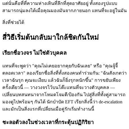
แต่นั่นคือที่ที่ความห่างเหินที่ลึกที่สุดอาศัยอยู่ ทั้งสองรูปแบบ
สามารถนุ่มลงได้เมื่อคุณมองมันจากภายนอก แทนที่จะอยู่ในมัน
สิ่งที่ช่วยได้
สี่วิธีเริ่มต้นกลับมาใกล้ชิดกันใหม่
เรียกชื่อวงจร ไม่ใช่ตัวบุคคล
แทนที่จะพูดว่า "คุณไม่เคยอยากคุยกับฉันเลย" หรือ "คุณจู้จี้
ตลอดเวลา" ลองเรียกชื่อสิ่งที่ทั้งสองคนทำร่วมกัน: "ฉันสังเกตว่า
เวลาฉันรุก คุณจะเงียบ แล้วฉันก็ยิ่งรุกหนักขึ้น" การขยับเพียง
ครั้งเดียวนี้ — วางวงจรไว้บนโต๊ะแทนที่จะวางตัวบุคคล —
เปลี่ยนบทสนทนาจากโหมดโจมตี/ป้องกัน ไปสู่สิ่งที่ทั้งคู่สามารถ
มองดูไปพร้อมๆ กันได้ นักบำบัด EFT เรียกสิ่งนี้ว่า de-escalation
และมักเป็นสิ่งแรกที่เปลี่ยนเมื่อคู่รักเริ่มทำงานนี้
ชะลอตัวลงในช่วงเวลาที่กระตุ้นปฏิกิริยา