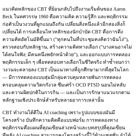
แนวคิดหลักของ CBT ที่ย้อนกลับไปถึงงานเริ่มต้นของ Aaron
Beck ในทศวรรษ 1960 คือความคิด ความรู้สึก และพฤติกรรม
ก่อตัวเป็นวงวนที่ผูกแน่นถึงกัน เปลี่ยนสิ่งหนึ่งแล้วอีกสองสิ่งก็
เปลี่ยนได้ การเคลื่อนไหวหลักของนักบำบัด CBT คือการดึง
ความคิดอัตโนมัติขึ้นมา ("ทุกคนในที่ประชุมคงคิดว่าฉันโง่"),
ตรวจสอบกับหลักฐาน, สร้างความคิดทางเลือก ("บางคนอาจไม่
ได้สนใจฟัง; มีคนหนึ่งพยักหน้าด้วย"), และออกแบบการทดลอง
พฤติกรรมเล็ก ๆ เพื่อทดสอบทางเลือกในชีวิตจริง ทำซ้ำจนกว่า
วงวนจะคลายลง CBT เป็นแนวทางที่ถูกศึกษามากที่สุดในโลก
— มีการทดลองแบบสุ่มมีกลุ่มควบคุมหลายพันการทดลอง
ครอบคลุมความวิตกกังวล ซึมเศร้า OCD PTSD นอนไม่หลับ
และความผิดปกติในการกิน — และเป็นการรักษาแนวแรกตาม
หลักฐานเชิงประจักษ์สำหรับหลายอาการเหล่านั้น
CBT ทำงานได้ดีใน AI coaching เพราะรูปแบบของมันมี
โครงสร้าง บันทึกความคิดคือแบบฟอร์ม การทดลองทาง
พฤติกรรมคือแผนที่คุณเขียนล่วงหน้าและบทสรุปที่คุณเขียน
ทีหลัง AI coaching สามารถคงโครงสร้างนี้ไว้ข้ามเซสชั่น จำได้