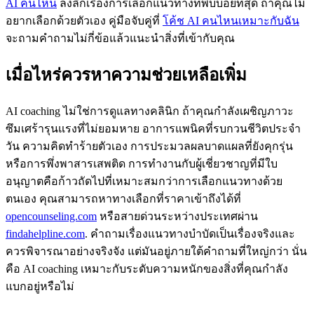
AI คนไหน
ลงลึกเรื่องการเลือกแนวทางที่พบบ่อยที่สุด ถ้าคุณไม่
อยากเลือกด้วยตัวเอง คู่มือจับคู่ที่
โค้ช AI คนไหนเหมาะกับฉัน
จะถามคำถามไม่กี่ข้อแล้วแนะนำสิ่งที่เข้ากับคุณ
เมื่อไหร่ควรหาความช่วยเหลือเพิ่ม
AI coaching ไม่ใช่การดูแลทางคลินิก ถ้าคุณกำลังเผชิญภาวะ
ซึมเศร้ารุนแรงที่ไม่ยอมหาย อาการแพนิคที่รบกวนชีวิตประจำ
วัน ความคิดทำร้ายตัวเอง การประมวลผลบาดแผลที่ยังคุกรุ่น
หรือการพึ่งพาสารเสพติด การทำงานกับผู้เชี่ยวชาญที่มีใบ
อนุญาตคือก้าวถัดไปที่เหมาะสมกว่าการเลือกแนวทางด้วย
ตนเอง คุณสามารถหาทางเลือกที่ราคาเข้าถึงได้ที่
opencounseling.com
หรือสายด่วนระหว่างประเทศผ่าน
findahelpline.com
. คำถามเรื่องแนวทางบำบัดเป็นเรื่องจริงและ
ควรพิจารณาอย่างจริงจัง แต่มันอยู่ภายใต้คำถามที่ใหญ่กว่า นั่น
คือ AI coaching เหมาะกับระดับความหนักของสิ่งที่คุณกำลัง
แบกอยู่หรือไม่