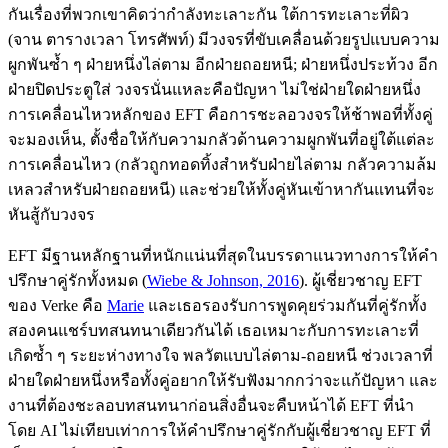
กันเรื่องที่พวกเขาคิดว่ากำลังทะเลาะกัน ใต้การทะเลาะที่ผิว
(จาน ตารางเวลา โทรศัพท์) มีวงจรที่ขับเคลื่อนด้วยรูปแบบความ
ผูกพันซ้ำ ๆ ฝ่ายหนึ่งไล่ตาม อีกฝ่ายถอยหนี; ฝ่ายหนึ่งประท้วง อีก
ฝ่ายปิดประตูใส่ วงจรนั่นแหละคือปัญหา ไม่ใช่ฝ่ายใดฝ่ายหนึ่ง
การเคลื่อนไหวหลักของ EFT คือการชะลอวงจรให้ช้าพอที่ทั้งคู่
จะมองเห็น, ตั้งชื่อให้กับความกลัวด้านความผูกพันที่อยู่ใต้แต่ละ
การเคลื่อนไหว (กลัวถูกทอดทิ้งสำหรับฝ่ายไล่ตาม กลัวความล้ม
เหลวสำหรับฝ่ายถอยหนี) และช่วยให้ทั้งคู่หันเข้าหากันแทนที่จะ
หันสู้กับวงจร
EFT มีฐานหลักฐานที่หนักแน่นที่สุดในบรรดาแนวทางการให้คำ
ปรึกษาคู่รักทั้งหมด
(
Wiebe & Johnson, 2016
)
. ผู้เชี่ยวชาญ EFT
ของ Verke คือ
Marie
และเธอรองรับการพูดคุยร่วมกันที่คู่รักทั้ง
สองคนแชร์บทสนทนาเดียวกันได้ เธอเหมาะกับการทะเลาะที่
เกิดซ้ำ ๆ ระยะห่างทางใจ พลวัตแบบไล่ตาม-ถอยหนี ช่วงเวลาที่
ฝ่ายใดฝ่ายหนึ่งหรือทั้งคู่อยากให้รับฟังมากกว่าจะแก้ปัญหา และ
งานที่ต้องชะลอบทสนทนาก่อนสิ่งอื่นจะคืบหน้าได้ EFT ที่นำ
โดย AI ไม่เทียบเท่าการให้คำปรึกษาคู่รักกับผู้เชี่ยวชาญ EFT ที่