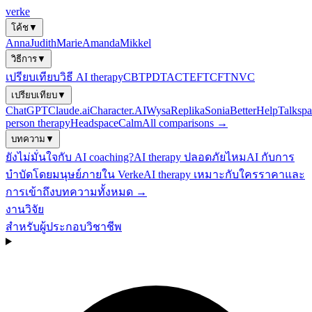
verke
โค้ช
▼
Anna
Judith
Marie
Amanda
Mikkel
วิธีการ
▼
เปรียบเทียบวิธี AI therapy
CBT
PDT
ACT
EFT
CFT
NVC
เปรียบเทียบ
▼
ChatGPT
Claude.ai
Character.AI
Wysa
Replika
Sonia
BetterHelp
Talkspa
person therapy
Headspace
Calm
All comparisons →
บทความ
▼
ยังไม่มั่นใจกับ AI coaching?
AI therapy ปลอดภัยไหม
AI กับการ
บำบัดโดยมนุษย์
ภายใน Verke
AI therapy เหมาะกับใคร
ราคาและ
การเข้าถึง
บทความทั้งหมด →
งานวิจัย
สำหรับผู้ประกอบวิชาชีพ