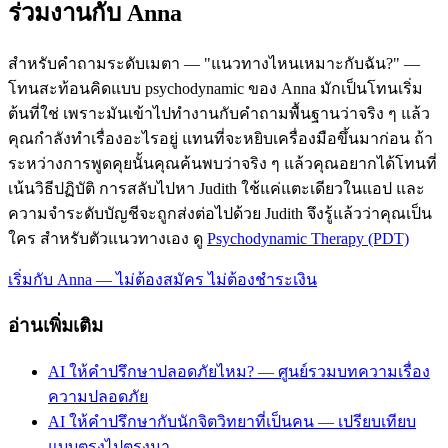
ร่วมงานกับ Anna
สำหรับคำถามระดับเมตา — "แนวทางไหนเหมาะกับฉัน?" —
โทนสะท้อนคิดแบบ psychodynamic ของ Anna มักเป็นโทนเริ่ม
ต้นที่ใช่ เพราะมันเข้าไปทำงานกับคำถามพื้นฐานว่าจริง ๆ แล้ว
คุณกำลังทำเรื่องอะไรอยู่ แทนที่จะหยิบเครื่องมือขึ้นมาก่อน ถ้า
ระหว่างการพูดคุยนั้นคุณค้นพบว่าจริง ๆ แล้วคุณอยากได้โทนที่
เน้นวิธีปฏิบัติ การสลับไปหา Judith ใช้แค่แตะเดียวในแอป และ
ความจำระดับบัญชีจะถูกส่งต่อไปด้วย Judith จึงรู้แล้วว่าคุณเป็น
ใคร สำหรับตัวแนวทางเอง ดู
Psychodynamic Therapy (PDT)
เริ่มกับ Anna — ไม่ต้องสมัคร ไม่ต้องชำระเงิน
อ่านเพิ่มเติม
AI ให้คำปรึกษาปลอดภัยไหม? — ศูนย์รวมบทความเรื่อง
ความปลอดภัย
AI ให้คำปรึกษากับนักจิตวิทยาที่เป็นคน — เปรียบเทียบ
แบบตรงไปตรงมา