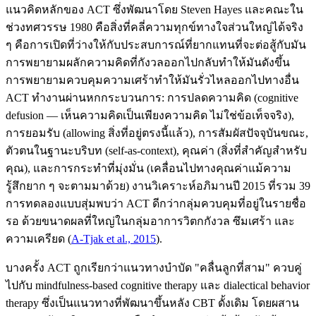
แนวคิดหลักของ ACT ซึ่งพัฒนาโดย Steven Hayes และคณะใน
ช่วงทศวรรษ 1980 คือสิ่งที่คลี่ความทุกข์ทางใจส่วนใหญ่ได้จริง
ๆ คือการเปิดที่ว่างให้กับประสบการณ์ที่ยากแทนที่จะต่อสู้กับมัน
การพยายามผลักความคิดที่กังวลออกไปกลับทำให้มันดังขึ้น
การพยายามควบคุมความเศร้าทำให้มันรั่วไหลออกไปทางอื่น
ACT ทำงานผ่านหกกระบวนการ: การปลดความคิด (cognitive
defusion — เห็นความคิดเป็นเพียงความคิด ไม่ใช่ข้อเท็จจริง),
การยอมรับ (allowing สิ่งที่อยู่ตรงนี้แล้ว), การสัมผัสปัจจุบันขณะ,
ตัวตนในฐานะบริบท (self-as-context), คุณค่า (สิ่งที่สำคัญสำหรับ
คุณ), และการกระทำที่มุ่งมั่น (เคลื่อนไปทางคุณค่าแม้ความ
รู้สึกยาก ๆ จะตามมาด้วย) งานวิเคราะห์อภิมานปี 2015 ที่รวม 39
การทดลองแบบสุ่มพบว่า ACT ดีกว่ากลุ่มควบคุมที่อยู่ในรายชื่อ
รอ ด้วยขนาดผลที่ใหญ่ในกลุ่มอาการวิตกกังวล ซึมเศร้า และ
ความเครียด
(
A-Tjak et al., 2015
).
บางครั้ง ACT ถูกเรียกว่าแนวทางบำบัด "คลื่นลูกที่สาม" ควบคู่
ไปกับ mindfulness-based cognitive therapy และ dialectical behavior
therapy ซึ่งเป็นแนวทางที่พัฒนาขึ้นหลัง CBT ดั้งเดิม โดยผสาน