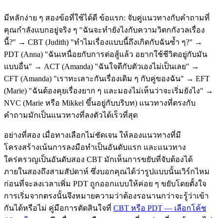
มีหลักง่าย ๆ สองข้อที่ใช้ได้ดี ข้อแรก: จับคู่แนวทางกับคำถามที่
คุณกำลังแบกอยู่จริง ๆ "ฉันจะทำยังไงกับความวิตกกังวลเรื่อง
นี้?" → CBT (Judith) "ทำไมเรื่องแบบนี้ถึงเกิดกับฉันซ้ำ ๆ?" →
PDT (Anna) "ฉันเหนื่อยกับการต่อสู้แล้ว อยากใช้ชีวิตอยู่กับมัน
แบบอื่น" → ACT (Amanda) "ฉันใจดีกับตัวเองไม่เป็นเลย" →
CFT (Amanda) "เราทะเลาะกันเรื่องเดิม ๆ กับคู่ของฉัน" → EFT
(Marie) "ฉันต้องคุยเรื่องยาก ๆ และมองไม่เห็นว่าจะเริ่มยังไง" →
NVC (Marie หรือ Mikkel ขึ้นอยู่กับบริบท) แนวทางที่ตรงกับ
คำถามมักเป็นแนวทางที่ลงตัวได้เร็วที่สุด
อย่างที่สอง เมื่อทางเลือกไม่ชัดเจน ให้ลองแนวทางที่มี
โครงสร้างเน้นการลงมือทำเป็นอันดับแรก และแนวทาง
ใคร่ครวญเป็นอันดับสอง CBT มักเห็นการขยับที่จับต้องได้
ภายในสองถึงสามสัปดาห์ ซึ่งบอกคุณได้ว่ารูปแบบนั้นเวิร์กไหม
ก่อนที่จะลงเวลาเพิ่ม PDT ถูกออกแบบให้ค่อย ๆ ขยับโดยตั้งใจ
การเริ่มจากตรงนั้นจึงหมายความว่าต้องรอนานกว่าจะรู้ว่าเข้า
กันได้หรือไม่ คู่มือการตัดสินใจที่
CBT หรือ PDT — เลือกโค้ช