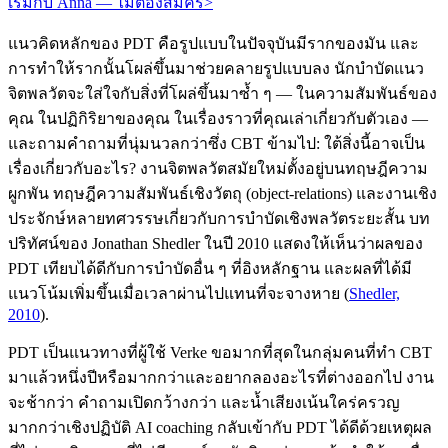
เริ่มกับ Anna — ไม่ต้องสมัคร
>
แนวคิดหลักของ PDT คือรูปแบบในปัจจุบันมีรากของมัน และ
การทำให้รากนั้นโผล่ขึ้นมาช่วยคลายรูปแบบลง นักบำบัดแนว
จิตพลวัตจะใส่ใจกับสิ่งที่โผล่ขึ้นมาซ้ำ ๆ — ในความสัมพันธ์ของ
คุณ ในปฏิกิริยาของคุณ ในเรื่องราวที่คุณเล่าเกี่ยวกับตัวเอง —
และถามคำถามที่นุ่มนวลกว่าซึ่ง CBT ข้ามไป: ใต้สิ่งนี้อาจเป็น
เรื่องเกี่ยวกับอะไร? งานจิตพลวัตสมัยใหม่ตั้งอยู่บนทฤษฎีความ
ผูกพัน ทฤษฎีความสัมพันธ์เชิงวัตถุ (object-relations) และงานเชิง
ประจักษ์หลายทศวรรษเกี่ยวกับการบำบัดเชิงพลวัตระยะสั้น บท
ปริทัศน์ของ Jonathan Shedler ในปี 2010 แสดงให้เห็นว่าผลของ
PDT เทียบได้ดีกับการบำบัดอื่น ๆ ที่อิงหลักฐาน และผลที่ได้มี
แนวโน้มเพิ่มขึ้นเมื่อเวลาผ่านไปแทนที่จะจางหาย
(
Shedler,
2010
).
PDT เป็นแนวทางที่ผู้ใช้ Verke ขอมากที่สุดในกลุ่มคนที่ทำ CBT
มาแล้วหนึ่งปีหรือมากกว่าและอยากลองอะไรที่ต่างออกไป งาน
จะช้ากว่า คำถามเปิดกว้างกว่า และน้ำเสียงเน้นใคร่ครวญ
มากกว่าเชิงปฏิบัติ AI coaching กลับเข้ากับ PDT ได้ดีด้วยเหตุผล