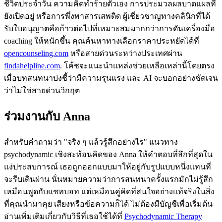
ชีวิตประจำวัน ความคิดทำร้ายตัวเอง การประมวลผลบาดแผลที่
ยังเปิดอยู่ หรือการพึ่งพาสารเสพติด ผู้เชี่ยวชาญทางคลินิกที่ได้
รับใบอนุญาตคือก้าวต่อไปที่เหมาะสมมากกว่าการดันเครื่องมือ
coaching ให้หนักขึ้น คุณค้นหาทางเลือกราคาประหยัดได้ที่
opencounseling.com
หรือสายด่วนระหว่างประเทศผ่าน
findahelpline.com
. โค้ชจะแนะนำแหล่งช่วยเหลือเหล่านี้โดยตรง
เมื่อบทสนทนาบ่งชี้ว่ามีความรุนแรง และ AI จะบอกอย่างชัดเจน
ว่าไม่ใช่สายด่วนวิกฤต
ร่วมงานกับ Anna
สำหรับคำถามว่า "จริง ๆ แล้วรู้สึกอย่างไร" แนวทาง
psychodynamic เชิงสะท้อนคิดของ Anna ให้คำตอบที่ลึกที่สุดใน
แง่ประสบการณ์ เธอถูกออกแบบมาให้อยู่กับรูปแบบหนึ่งแทนที่
จะรีบเดินผ่าน นั่นหมายความว่าการสนทนาครั้งแรกมักไม่รู้สึก
เหมือนพูดกับแชทบอท แต่เหมือนคู่คิดที่สนใจอย่างแท้จริงในสิ่ง
ที่คุณนำมาคุย เสียงหรือข้อความก็ได้ ไม่ต้องมีบัญชีเพื่อเริ่มต้น
อ่านเพิ่มเติมเกี่ยวกับวิธีที่เธอใช้ได้ที่
Psychodynamic Therapy