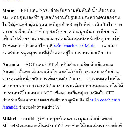
Marie
— EFT และ NVC สำหรับความสัมพันธ์ น้ำเสียงของ
Marie อบอุ่นและช้า ๆ เธอทำงานกับรูปแบบระหว่างคนสองคน
ไม่ใช่ผู้ชนะกับผู้แพ้ เหมาะที่สุดสำหรับคู่รักที่ห่างเหินกันไป การ
ทะเลาะเรื่องเดิม ๆ ซ้ำ ๆ พลวัตของความผูกพัน การสื่อสารที่
เพี้ยนไปเรื่อย ๆ และช่วงเวลาที่คนใดคนหนึ่งหรือทั้งคู่อยากให้
รับฟังมากกว่าจะแก้ไข ดูที่
หน้า coach ของ Marie
— และเธอ
รองรับการพูดคุยร่วมที่คู่ทั้งสองอยู่ในการสนทนาเดียวกัน
Amanda
— ACT และ CFT สำหรับสุขภาพจิต น้ำเสียงของ
Amanda มั่นคง เห็นอกเห็นใจ และไม่เร่งรีบ เธอเหมาะกับส่วน
ของคุณที่เหนื่อยกับการเข้มงวดกับตัวเอง — ภาวะหมดไฟที่ไม่
จางหาย วงจรการตำหนิตัวเอง อารมณ์ตกที่หาเหตุผลออกไม่ได้
การนอนที่ไม่ยอมมา ACT เพื่อความยืดหยุ่นทางจิตใจ CFT
สำหรับเรื่องความเมตตาต่อตัวเอง ดูเพิ่มเติมที่
หน้า coach ของ
Amanda
ว่าเธอทำงานอย่างไร
Mikkel
— coaching เชิงกลยุทธ์และภาวะผู้นำ น้ำเสียงของ
Mikkel ชัดเจนและเป็นเชิงปฏิบัติ เขาช่วยให้คุณเห็นรูปร่างที่แท้