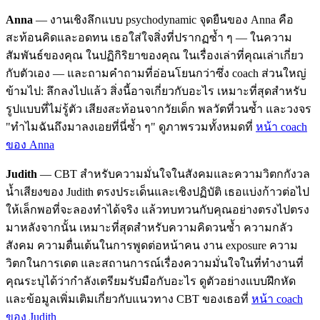
Anna
— งานเชิงลึกแบบ psychodynamic จุดยืนของ Anna คือ
สะท้อนคิดและอดทน เธอใส่ใจสิ่งที่ปรากฏซ้ำ ๆ — ในความ
สัมพันธ์ของคุณ ในปฏิกิริยาของคุณ ในเรื่องเล่าที่คุณเล่าเกี่ยว
กับตัวเอง — และถามคำถามที่อ่อนโยนกว่าซึ่ง coach ส่วนใหญ่
ข้ามไป: ลึกลงไปแล้ว สิ่งนี้อาจเกี่ยวกับอะไร เหมาะที่สุดสำหรับ
รูปแบบที่ไม่รู้ตัว เสียงสะท้อนจากวัยเด็ก พลวัตที่วนซ้ำ และวงจร
"ทำไมฉันถึงมาลงเอยที่นี่ซ้ำ ๆ" ดูภาพรวมทั้งหมดที่
หน้า coach
ของ Anna
Judith
— CBT สำหรับความมั่นใจในสังคมและความวิตกกังวล
น้ำเสียงของ Judith ตรงประเด็นและเชิงปฏิบัติ เธอแบ่งก้าวต่อไป
ให้เล็กพอที่จะลองทำได้จริง แล้วทบทวนกับคุณอย่างตรงไปตรง
มาหลังจากนั้น เหมาะที่สุดสำหรับความคิดวนซ้ำ ความกลัว
สังคม ความตื่นเต้นในการพูดต่อหน้าคน งาน exposure ความ
วิตกในการเดต และสถานการณ์เรื่องความมั่นใจในที่ทำงานที่
คุณระบุได้ว่ากำลังเตรียมรับมือกับอะไร ดูตัวอย่างแบบฝึกหัด
และข้อมูลเพิ่มเติมเกี่ยวกับแนวทาง CBT ของเธอที่
หน้า coach
ของ Judith