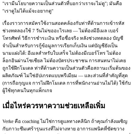
"เรามีนโยบายความเป็นส่วนตัวที่บอกว่าเราจะไม่ดู"; มันคือ
"เราดูไม่ได้แม้จะอยากดู"
เรื่องราวการสมัครใช้งานสอดคล้องกับท่าทีด้านการเข้ารหัส
ช่วงทดลองใช้ 7 วันไม่ขออะไรเลย — ไม่ต้องมีอีเมล เบอร์
โทรศัพท์ วิธีการชำระเงิน หรือชื่อจริง หลังช่วงทดลอง บัญชี
จำเป็นสำหรับการกู้ข้อมูลการเรียกเก็บเงิน แต่บัญชียังเป็น
นามแฝงได้: อีเมลสำหรับใบเสร็จ ไม่ต้องมีเบอร์โทร ไม่ต้อง
ล็อกอินผ่านโซเชียล ไม่ต้องบัตรประชาชน การสนทนาไม่เคย
ถูกใช้ฝึกโมเดล ท่าทีด้านความเป็นส่วนตัวคือสถานะเริ่มต้นของ
ผลิตภัณฑ์ ไม่ใช่อัปเกรดแบบพรีเมียม — และส่วนที่สำคัญที่สุด
(การถือกุญแจ การไม่ฝึกโมเดล การที่พนักงานอ่านไม่ได้) ใช้กับ
ผู้ใช้ทุกคนในทุกแพ็กเกจ
เมื่อไหร่ควรหาความช่วยเหลือเพิ่ม
Verke คือ coaching ไม่ใช่การดูแลทางคลินิก ถ้าคุณกำลังเผชิญ
กับภาวะซึมเศร้ารุนแรงที่ไม่จางหาย อาการแพนิคที่ขัดขวาง