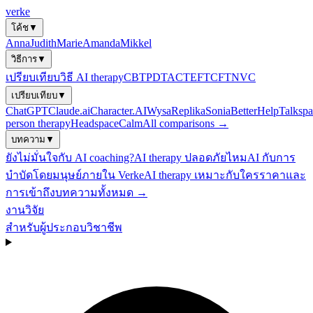
verke
โค้ช
▼
Anna
Judith
Marie
Amanda
Mikkel
วิธีการ
▼
เปรียบเทียบวิธี AI therapy
CBT
PDT
ACT
EFT
CFT
NVC
เปรียบเทียบ
▼
ChatGPT
Claude.ai
Character.AI
Wysa
Replika
Sonia
BetterHelp
Talkspa
person therapy
Headspace
Calm
All comparisons →
บทความ
▼
ยังไม่มั่นใจกับ AI coaching?
AI therapy ปลอดภัยไหม
AI กับการ
บำบัดโดยมนุษย์
ภายใน Verke
AI therapy เหมาะกับใคร
ราคาและ
การเข้าถึง
บทความทั้งหมด →
งานวิจัย
สำหรับผู้ประกอบวิชาชีพ