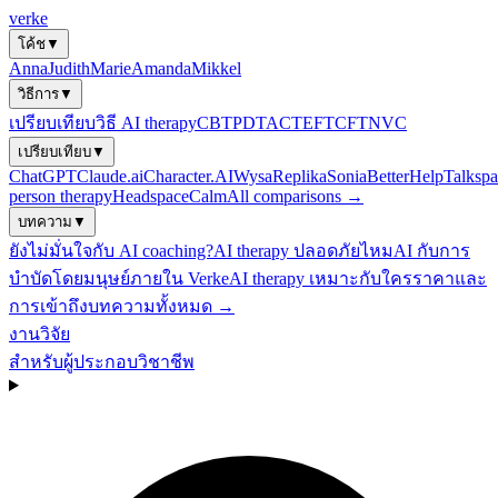
verke
โค้ช
▼
Anna
Judith
Marie
Amanda
Mikkel
วิธีการ
▼
เปรียบเทียบวิธี AI therapy
CBT
PDT
ACT
EFT
CFT
NVC
เปรียบเทียบ
▼
ChatGPT
Claude.ai
Character.AI
Wysa
Replika
Sonia
BetterHelp
Talkspa
person therapy
Headspace
Calm
All comparisons →
บทความ
▼
ยังไม่มั่นใจกับ AI coaching?
AI therapy ปลอดภัยไหม
AI กับการ
บำบัดโดยมนุษย์
ภายใน Verke
AI therapy เหมาะกับใคร
ราคาและ
การเข้าถึง
บทความทั้งหมด →
งานวิจัย
สำหรับผู้ประกอบวิชาชีพ