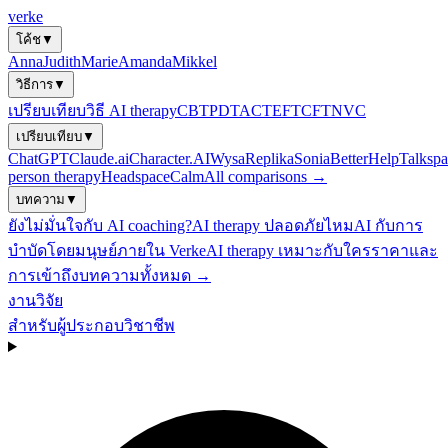
verke
โค้ช
▼
Anna
Judith
Marie
Amanda
Mikkel
วิธีการ
▼
เปรียบเทียบวิธี AI therapy
CBT
PDT
ACT
EFT
CFT
NVC
เปรียบเทียบ
▼
ChatGPT
Claude.ai
Character.AI
Wysa
Replika
Sonia
BetterHelp
Talkspa
person therapy
Headspace
Calm
All comparisons →
บทความ
▼
ยังไม่มั่นใจกับ AI coaching?
AI therapy ปลอดภัยไหม
AI กับการ
บำบัดโดยมนุษย์
ภายใน Verke
AI therapy เหมาะกับใคร
ราคาและ
การเข้าถึง
บทความทั้งหมด →
งานวิจัย
สำหรับผู้ประกอบวิชาชีพ