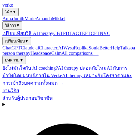
verke
โค้ช
▼
Anna
Judith
Marie
Amanda
Mikkel
วิธีการ
▼
เปรียบเทียบวิธี AI therapy
CBT
PDT
ACT
EFT
CFT
NVC
เปรียบเทียบ
▼
ChatGPT
Claude.ai
Character.AI
Wysa
Replika
Sonia
BetterHelp
Talkspa
person therapy
Headspace
Calm
All comparisons →
บทความ
▼
ยังไม่มั่นใจกับ AI coaching?
AI therapy ปลอดภัยไหม
AI กับการ
บำบัดโดยมนุษย์
ภายใน Verke
AI therapy เหมาะกับใคร
ราคาและ
การเข้าถึง
บทความทั้งหมด →
งานวิจัย
สำหรับผู้ประกอบวิชาชีพ