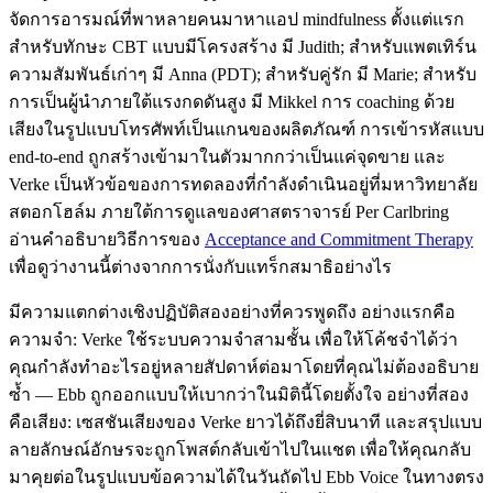
จัดการอารมณ์ที่พาหลายคนมาหาแอป mindfulness ตั้งแต่แรก
สำหรับทักษะ CBT แบบมีโครงสร้าง มี Judith; สำหรับแพตเทิร์น
ความสัมพันธ์เก่าๆ มี Anna (PDT); สำหรับคู่รัก มี Marie; สำหรับ
การเป็นผู้นำภายใต้แรงกดดันสูง มี Mikkel การ coaching ด้วย
เสียงในรูปแบบโทรศัพท์เป็นแกนของผลิตภัณฑ์ การเข้ารหัสแบบ
end-to-end ถูกสร้างเข้ามาในตัวมากกว่าเป็นแค่จุดขาย และ
Verke เป็นหัวข้อของการทดลองที่กำลังดำเนินอยู่ที่มหาวิทยาลัย
สตอกโฮล์ม ภายใต้การดูแลของศาสตราจารย์ Per Carlbring
อ่านคำอธิบายวิธีการของ
Acceptance and Commitment Therapy
เพื่อดูว่างานนี้ต่างจากการนั่งกับแทร็กสมาธิอย่างไร
มีความแตกต่างเชิงปฏิบัติสองอย่างที่ควรพูดถึง อย่างแรกคือ
ความจำ: Verke ใช้ระบบความจำสามชั้น เพื่อให้โค้ชจำได้ว่า
คุณกำลังทำอะไรอยู่หลายสัปดาห์ต่อมาโดยที่คุณไม่ต้องอธิบาย
ซ้ำ — Ebb ถูกออกแบบให้เบากว่าในมิตินี้โดยตั้งใจ อย่างที่สอง
คือเสียง: เซสชันเสียงของ Verke ยาวได้ถึงยี่สิบนาที และสรุปแบบ
ลายลักษณ์อักษรจะถูกโพสต์กลับเข้าไปในแชต เพื่อให้คุณกลับ
มาคุยต่อในรูปแบบข้อความได้ในวันถัดไป Ebb Voice ในทางตรง