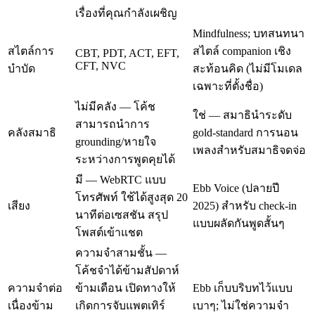
เรื่องที่คุณกำลังเผชิญ
Mindfulness; บทสนทนา
สไตล์การ
สไตล์ companion เชิง
CBT, PDT, ACT, EFT,
CFT, NVC
บำบัด
สะท้อนคิด (ไม่มีโมเดล
เฉพาะที่ตั้งชื่อ)
ไม่มีคลัง — โค้ช
ใช่ — สมาธินำระดับ
สามารถนำการ
คลังสมาธิ
gold-standard การนอน
grounding/หายใจ
เพลงสำหรับสมาธิจดจ่อ
ระหว่างการพูดคุยได้
มี — WebRTC แบบ
Ebb Voice (ปลายปี
โทรศัพท์ ใช้ได้สูงสุด 20
เสียง
2025) สำหรับ check-in
นาทีต่อเซสชัน สรุป
แบบผลัดกันพูดสั้นๆ
โพสต์เข้าแชต
ความจำสามชั้น —
โค้ชจำได้ข้ามสัปดาห์
ความจำต่อ
ข้ามเดือน เปิดทางให้
Ebb เก็บบริบทไว้แบบ
เนื่องข้าม
เกิดการจับแพตเทิร์
เบาๆ; ไม่ใช่ความจำ