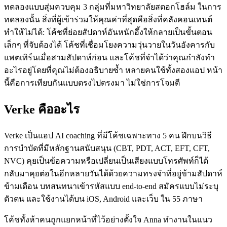
ทดลองแบบสุ่มควบคุม 3 กลุ่มที่มหาวิทยาลัยสตอกโฮล์ม ในการ
ทดลองนั้น สิ่งที่ผู้เข้าร่วมให้คุณค่าที่สุดคือสิ่งที่คลังคอนเทนต์
ทำให้ไม่ได้: โค้ชที่ย่อยสัปดาห์อันหนักอึ้งให้กลายเป็นขั้นตอน
เล็กๆ ที่จับต้องได้ โค้ชที่เชื่อมโยงความวุ่นวายในวันอังคารกับ
แพตเทิร์นเมื่อสามสัปดาห์ก่อน และโค้ชที่จำได้ว่าคุณกำลังทำ
อะไรอยู่โดยที่คุณไม่ต้องอธิบายซ้ำ หลายคนใช้ทั้งสองแอป หน้า
นี้คือการเทียบกันแบบตรงไปตรงมา ไม่ใช่การโจมตี
Verke คืออะไร
Verke เป็นแอป AI coaching ที่มีโค้ชเฉพาะทาง 5 คน ฝึกบนวิธี
การบำบัดที่มีหลักฐานสนับสนุน (CBT, PDT, ACT, EFT, CFT,
NVC) คุยเป็นข้อความหรือเปลี่ยนเป็นเสียงแบบโทรศัพท์ก็ได้
กลับมาคุยต่อในอีกหลายวันได้ด้วยความทรงจำที่อยู่ข้ามสัปดาห์
ข้ามเดือน บทสนทนาเข้ารหัสแบบ end-to-end สมัครแบบไม่ระบุ
ตัวตน และใช้งานได้บน iOS, Android และเว็บ ใน 55 ภาษา
โค้ชทั้งห้าคนถูกแยกหน้าที่ไว้อย่างตั้งใจ Anna ทำงานในแนว