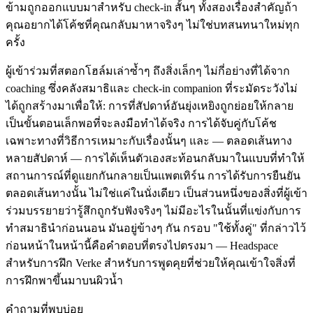
ข้ามถูกออกแบบมาสำหรับ check-in สั้นๆ ทั้งสองเรื่องสำคัญถ้า
คุณอยากได้โค้ชที่คุณกลับมาหาจริงๆ ไม่ใช่บทสนทนาใหม่ทุก
ครั้ง
ผู้เข้าร่วมที่สตอกโฮล์มเล่าซ้ำๆ ถึงสิ่งเล็กๆ ไม่กี่อย่างที่ได้จาก
coaching ซึ่งคลังสมาธิและ check-in companion ที่ระมัดระวังไม่
ได้ถูกสร้างมาเพื่อให้: การที่สัปดาห์อันยุ่งเหยิงถูกย่อยให้กลาย
เป็นขั้นตอนเล็กพอที่จะลงมือทำได้จริง การได้จับคู่กับโค้ช
เฉพาะทางที่วิธีการเหมาะกับเรื่องนั้นๆ และ — ตลอดเส้นทาง
หลายสัปดาห์ — การได้เห็นตัวเองสะท้อนกลับมาในแบบที่ทำให้
สถานการณ์ที่ดูแยกกันกลายเป็นแพตเทิร์น การได้รับการยืนยัน
ตลอดเส้นทางนั้น ไม่ใช่แค่ในนั่งเดียว เป็นส่วนหนึ่งของสิ่งที่ผู้เข้า
ร่วมบรรยายว่ารู้สึกถูกรับฟังจริงๆ ไม่มีอะไรในนั้นที่แข่งกับการ
ทำสมาธินำก่อนนอน มันอยู่ข้างๆ กัน กรอบ "ใช้ทั้งคู่" ที่กล่าวไว้
ก่อนหน้าในหน้านี้คือคำตอบที่ตรงไปตรงมา — Headspace
สำหรับการฝึก Verke สำหรับการพูดคุยที่ช่วยให้คุณเข้าใจสิ่งที่
การฝึกพาขึ้นมาบนผิวน้ำ
คำถามที่พบบ่อย