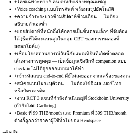
+
โค้ชเฉพาะทาง 5 คน ตรงกับเรื่องที่คุณเผชิญ
+
Voice coaching แบบโทรศัพท์ พร้อมสรุปอัตโนมัติ
+
ความจำระยะยาวข้ามสัปดาห์ข้ามเดือน — ไม่ต้อง
อธิบายตัวเองซ้ำ
+
ย่อยสัปดาห์ที่หนักอึ้งให้กลายเป็นขั้นตอนเล็กๆ ที่จับต้อง
ได้ (ธีมที่ได้คะแนนสูงในกลุ่ม CBT ของการทดลองที่
สตอกโฮล์ม)
+
เชื่อมโยงสถานการณ์วันนี้กับแพตเทิร์นที่เกิดซ้ำตลอด
เส้นทางการพูดคุย — เป็นข้อมูลเชิงลึกที่ companion แบบ
check-in ไม่ได้ถูกออกแบบมาให้ทำ
+
เข้ารหัสแบบ end-to-end คีย์ไม่เคยออกจากเครื่องของคุณ
+
สมัครแบบไม่ระบุตัวตน — ไม่ต้องใช้อีเมล เบอร์โทร
หรือบัตรเครดิต
+
งาน RCT 3 แขนที่กำลังดำเนินอยู่ที่ Stockholm University
(กำกับโดย Carlbring)
+
Basic ที่ 99 THB/month และ Premium ที่ 399 THB/month
ต่างก็ถูกกว่าราคาผู้ใช้ทั่วไปของ Headspace
−
ข้อเสีย