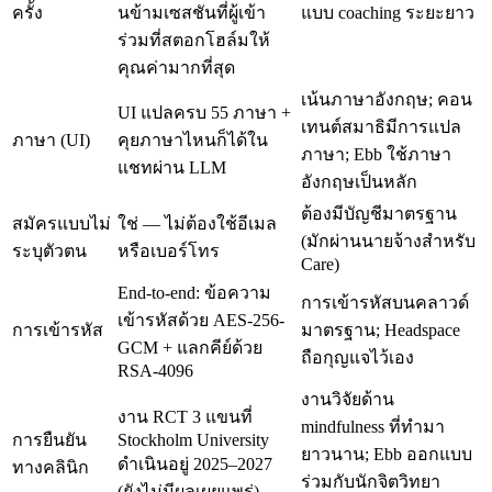
ครั้ง
นข้ามเซสชันที่ผู้เข้า
แบบ coaching ระยะยาว
ร่วมที่สตอกโฮล์มให้
คุณค่ามากที่สุด
เน้นภาษาอังกฤษ; คอน
UI แปลครบ 55 ภาษา +
เทนต์สมาธิมีการแปล
ภาษา (UI)
คุยภาษาไหนก็ได้ใน
ภาษา; Ebb ใช้ภาษา
แชทผ่าน LLM
อังกฤษเป็นหลัก
ต้องมีบัญชีมาตรฐาน
สมัครแบบไม่
ใช่ — ไม่ต้องใช้อีเมล
(มักผ่านนายจ้างสำหรับ
ระบุตัวตน
หรือเบอร์โทร
Care)
End-to-end: ข้อความ
การเข้ารหัสบนคลาวด์
เข้ารหัสด้วย AES-256-
การเข้ารหัส
มาตรฐาน; Headspace
GCM + แลกคีย์ด้วย
ถือกุญแจไว้เอง
RSA-4096
งานวิจัยด้าน
งาน RCT 3 แขนที่
mindfulness ที่ทำมา
การยืนยัน
Stockholm University
ยาวนาน; Ebb ออกแบบ
ดำเนินอยู่ 2025–2027
ทางคลินิก
ร่วมกับนักจิตวิทยา
(ยังไม่มีผลเผยแพร่)