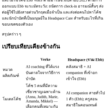
และไม่ใช่โค้ช Ebb Voice ตามมาในช่วงปลายปี 2025 ตามการ
ออกแบบ Ebb จะระมัดระวัง: ถนัดการ check-in อารมณ์สั้นๆ ส่ง
ต่อผู้ใช้ไปยังสายด่วนวิกฤตเมื่อจำเป็น และส่งต่อคนไปหาโค้ช
และนักบำบัดที่เป็นมนุษย์ใน Headspace Care สำหรับอะไรที่เกิน
ขอบเขตของตัวเอง
สรุปคร่าว ๆ
เปรียบเทียบเคียงข้างกัน
Verke
Headspace (รวม Ebb)
AI coaching ที่ได้แรง
คลังสมาธิ + AI
หมวด
บันดาลใจจากวิธีการ
companion ที่เข้าอก
ผลิตภัณฑ์
บำบัด
เข้าใจ (Ebb)
โค้ช 5 คนที่มีความ
เชี่ยวชาญเฉพาะด้าน
AI companion สายทั่วไป
(Anna, Judith, Marie,
โมเดลโค้ช
1 ตัว (Ebb); ครูสอน
Amanda, Mikkel) —
สมาธิในคอนเทนต์
เลือกคนที่เหมาะกับ