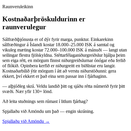
Raunveruleikinn
Kostnaðarþröskuldurinn er
raunverulegur
Sálfræðiþjónusta er of dýr fyrir marga, punktur. Einkarekinn
sálfræðingur á Íslandi kostar 18.000–25.000 ISK á samtal og
vikuleg mæting kostar 72.000–100.000 ISK á mánuði — langt utan
seilingar flestra fjölskyldna. Stéttarfélaganiðurgreiðslur hjálpa þeim
sem eiga rétt, en mörgum finnst niðurgreiðslurnar ónógar eða ferlið
of flókið. Opinbera kerfið er niðurgreitt en biðlistar eru langir.
Kostnaðarbilið ýtir mörgum í átt að verstu niðurstöðunni: gera
ekkert, því ekkert er það eina sem passar inn í fjárhaginn.
— alþjóðleg skrá. Veldu landið þitt og sjáðu rétta númerið fyrir þitt
svæði. Nær yfir 130+ lönd.
Að leita stuðnings sem rúmast í litlum fjárhag?
Spjallaðu við Amöndu um það — engin skráning.
Spjallaðu við Amöndu →