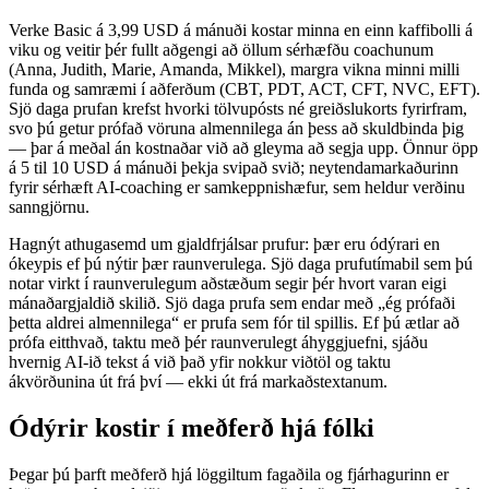
Verke Basic á 3,99 USD á mánuði kostar minna en einn kaffibolli á
viku og veitir þér fullt aðgengi að öllum sérhæfðu coachunum
(Anna, Judith, Marie, Amanda, Mikkel), margra vikna minni milli
funda og samræmi í aðferðum (CBT, PDT, ACT, CFT, NVC, EFT).
Sjö daga prufan krefst hvorki tölvupósts né greiðslukorts fyrirfram,
svo þú getur prófað vöruna almennilega án þess að skuldbinda þig
— þar á meðal án kostnaðar við að gleyma að segja upp. Önnur öpp
á 5 til 10 USD á mánuði þekja svipað svið; neytendamarkaðurinn
fyrir sérhæft AI-coaching er samkeppnishæfur, sem heldur verðinu
sanngjörnu.
Hagnýt athugasemd um gjaldfrjálsar prufur: þær eru ódýrari en
ókeypis ef þú nýtir þær raunverulega. Sjö daga prufutímabil sem þú
notar virkt í raunverulegum aðstæðum segir þér hvort varan eigi
mánaðargjaldið skilið. Sjö daga prufa sem endar með „ég prófaði
þetta aldrei almennilega“ er prufa sem fór til spillis. Ef þú ætlar að
prófa eitthvað, taktu með þér raunverulegt áhyggjuefni, sjáðu
hvernig AI-ið tekst á við það yfir nokkur viðtöl og taktu
ákvörðunina út frá því — ekki út frá markaðstextanum.
Ódýrir kostir í meðferð hjá fólki
Þegar þú þarft meðferð hjá löggiltum fagaðila og fjárhagurinn er