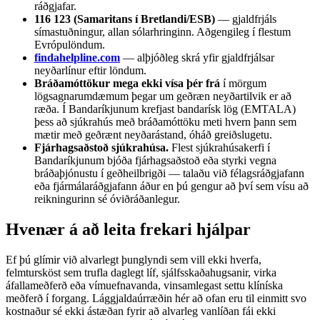
ráðgjafar.
116 123 (Samaritans í Bretlandi/ESB)
— gjaldfrjáls
símastuðningur, allan sólarhringinn. Aðgengileg í flestum
Evrópulöndum.
findahelpline.com
— alþjóðleg skrá yfir gjaldfrjálsar
neyðarlínur eftir löndum.
Bráðamóttökur mega ekki vísa þér frá
í mörgum
lögsagnarumdæmum þegar um geðræn neyðartilvik er að
ræða. Í Bandaríkjunum krefjast bandarísk lög (EMTALA)
þess að sjúkrahús með bráðamóttöku meti hvern þann sem
mætir með geðrænt neyðarástand, óháð greiðslugetu.
Fjárhagsaðstoð sjúkrahúsa.
Flest sjúkrahúsakerfi í
Bandaríkjunum bjóða fjárhagsaðstoð eða styrki vegna
bráðaþjónustu í geðheilbrigði — talaðu við félagsráðgjafann
eða fjármálaráðgjafann áður en þú gengur að því sem vísu að
reikningurinn sé óviðráðanlegur.
Hvenær á að leita frekari hjálpar
Ef þú glímir við alvarlegt þunglyndi sem vill ekki hverfa,
felmtursköst sem trufla daglegt líf, sjálfsskaðahugsanir, virka
áfallameðferð eða vímuefnavanda, vinsamlegast settu klíníska
meðferð í forgang. Lággjaldaúrræðin hér að ofan eru til einmitt svo
kostnaður sé ekki ástæðan fyrir að alvarleg vanlíðan fái ekki