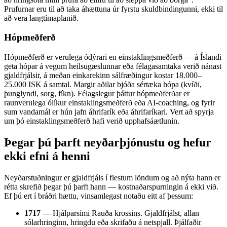
Prufurnar eru til að taka áhættuna úr fyrstu skuldbindingunni, ekki til
að vera langtímaplanið.
Hópmeðferð
Hópmeðferð er verulega ódýrari en einstaklingsmeðferð — á Íslandi
geta hópar á vegum heilsugæslunnar eða félagasamtaka verið nánast
gjaldfrjálsir, á meðan einkarekinn sálfræðingur kostar 18.000–
25.000 ISK á samtal. Margir aðilar bjóða sértæka hópa (kvíði,
þunglyndi, sorg, fíkn). Félagslegur þáttur hópmeðferðar er
raunverulega ólíkur einstaklingsmeðferð eða AI-coaching, og fyrir
sum vandamál er hún jafn áhrifarík eða áhrifaríkari. Vert að spyrja
um þó einstaklingsmeðferð hafi verið upphafsáætlunin.
Þegar þú þarft neyðarþjónustu og hefur
ekki efni á henni
Neyðarstuðningur er gjaldfrjáls í flestum löndum og að nýta hann er
rétta skrefið þegar þú þarft hann — kostnaðarspurningin á ekki við.
Ef þú ert í bráðri hættu, vinsamlegast notaðu eitt af þessum:
1717
— Hjálparsími Rauða krossins. Gjaldfrjálst, allan
sólarhringinn, hringdu eða skrifaðu á netspjall. Þjálfaðir