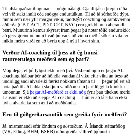
Til afslappaðrar íhugunar — nógu nálægt. Gjaldfrjálsu þrepin ráða
vel við stakt innlit eða snögga endurtúlkun. Til að fá sérhæfða dýpt,
minni sem nær yfir margar vikur, raddstýrt coaching og samkvæmni
aðferða (CBT, ACT, PDT, CFT, NVC) eru greidd þrep áberandi
betri. Munurinn kemur skýrast fram þegar þú notar tólið endurtekið:
að gervigreindin muni hvað þú varst að vinna með í síðustu viku er
miklu meira virði en að byrja upp á nýtt í hvert sinn.
Verður AI-coaching til þess að ég hunsi
raunverulega meðferð sem ég þarf?
Mögulega, ef þú fylgist ekki með því. Vísbendingin er þegar AI-
coaching hjálpar þér að höndla vandamál viku eftir viku án þess að
undirliggjandi alvarleiki færist nokkurn tímann til — þegar þú ert að
nota það til að halda í skefjum vanlíðan sem þarf löggilta klíníska
umönnun. Sjá
þegar AI-meðferð er ekki nóg
fyrir þau tilteknu merki.
Lausnin er ekki að sleppa AI-coaching — hún er að láta hana ekki
hylja alvarleika sem ætti að meðhöndla.
Eru til góðgerðarsamtök sem greiða fyrir meðferð?
Já, mismunandi eftir löndum og aðstæðum. Á Íslandi: stéttarfélög
(VR, Efling, BHM, BSRB) niðurgreiða sálfræðiþjónustu