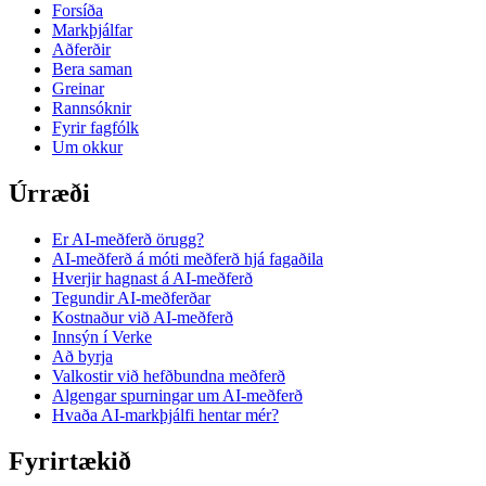
Forsíða
Markþjálfar
Aðferðir
Bera saman
Greinar
Rannsóknir
Fyrir fagfólk
Um okkur
Úrræði
Er AI-meðferð örugg?
AI-meðferð á móti meðferð hjá fagaðila
Hverjir hagnast á AI-meðferð
Tegundir AI-meðferðar
Kostnaður við AI-meðferð
Innsýn í Verke
Að byrja
Valkostir við hefðbundna meðferð
Algengar spurningar um AI-meðferð
Hvaða AI-markþjálfi hentar mér?
Fyrirtækið