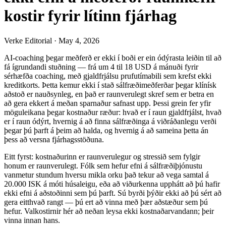
kostir fyrir lítinn fjárhag
Verke Editorial
·
May 4, 2026
AI-coaching þegar meðferð er ekki í boði er ein ódýrasta leiðin til að
fá ígrundandi stuðning — frá um 4 til 18 USD á mánuði fyrir
sérhæfða coaching, með gjaldfrjálsu prufutímabili sem krefst ekki
kreditkorts. Þetta kemur ekki í stað sálfræðimeðferðar þegar klínísk
aðstoð er nauðsynleg, en það er raunverulegt skref sem er betra en
að gera ekkert á meðan sparnaður safnast upp. Þessi grein fer yfir
möguleikana þegar kostnaður ræður: hvað er í raun gjaldfrjálst, hvað
er í raun ódýrt, hvernig á að finna sálfræðinga á viðráðanlegu verði
þegar þú þarft á þeim að halda, og hvernig á að sameina þetta án
þess að versna fjárhagsstöðuna.
Eitt fyrst: kostnaðurinn er raunverulegur og stressið sem fylgir
honum er raunverulegt. Fólk sem hefur efni á sálfræðiþjónustu
vanmetur stundum hversu mikla orku það tekur að vega samtal á
20.000 ISK á móti húsaleigu, eða að viðurkenna upphátt að þú hafir
ekki efni á aðstoðinni sem þú þarft. Sú byrði þýðir ekki að þú sért að
gera eitthvað rangt — þú ert að vinna með þær aðstæður sem þú
hefur. Valkostirnir hér að neðan leysa ekki kostnaðarvandann; þeir
vinna innan hans.