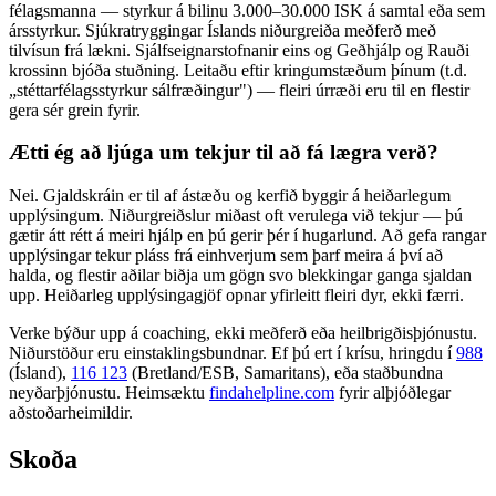
félagsmanna — styrkur á bilinu 3.000–30.000 ISK á samtal eða sem
ársstyrkur. Sjúkratryggingar Íslands niðurgreiða meðferð með
tilvísun frá lækni. Sjálfseignarstofnanir eins og Geðhjálp og Rauði
krossinn bjóða stuðning. Leitaðu eftir kringumstæðum þínum (t.d.
„stéttarfélagsstyrkur sálfræðingur") — fleiri úrræði eru til en flestir
gera sér grein fyrir.
Ætti ég að ljúga um tekjur til að fá lægra verð?
Nei. Gjaldskráin er til af ástæðu og kerfið byggir á heiðarlegum
upplýsingum. Niðurgreiðslur miðast oft verulega við tekjur — þú
gætir átt rétt á meiri hjálp en þú gerir þér í hugarlund. Að gefa rangar
upplýsingar tekur pláss frá einhverjum sem þarf meira á því að
halda, og flestir aðilar biðja um gögn svo blekkingar ganga sjaldan
upp. Heiðarleg upplýsingagjöf opnar yfirleitt fleiri dyr, ekki færri.
Verke býður upp á coaching, ekki meðferð eða heilbrigðisþjónustu.
Niðurstöður eru einstaklingsbundnar. Ef þú ert í krísu, hringdu í
988
(Ísland),
116 123
(Bretland/ESB, Samaritans),
eða staðbundna
neyðarþjónustu. Heimsæktu
findahelpline.com
fyrir alþjóðlegar
aðstoðarheimildir.
Skoða