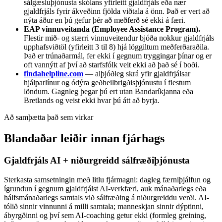
sálgæsluþjónusta skólans yfirleitt gjaldfrjáls eða nær
gjaldfrjáls fyrir ákveðinn fjölda viðtala á önn. Það er vert að
nýta áður en þú gefur þér að meðferð sé ekki á færi.
EAP vinnuveitanda (Employee Assistance Program).
Flestir mið- og stærri vinnuveitendur bjóða nokkur gjaldfrjáls
upphafsviðtöl (yfirleitt 3 til 8) hjá löggiltum meðferðaraðila.
Það er trúnaðarmál, fer ekki í gegnum tryggingar þínar og er
oft vannýtt af því að starfsfólk veit ekki að það sé í boði.
findahelpline.com
— alþjóðleg skrá yfir gjaldfrjálsar
hjálparlínur og ódýra geðheilbrigðisþjónustu í flestum
löndum. Gagnleg þegar þú ert utan Bandaríkjanna eða
Bretlands og veist ekki hvar þú átt að byrja.
Að samþætta það sem virkar
Blandaðar leiðir innan fjárhags
Gjaldfrjáls AI + niðurgreidd sálfræðiþjónusta
Sterkasta samsetningin með litlu fjármagni: dagleg færniþjálfun og
ígrundun í gegnum gjaldfrjálst AI-verkfæri, auk mánaðarlegs eða
hálfsmánaðarlegs samtals við sálfræðing á niðurgreiddu verði. AI-
tólið sinnir vinnunni á milli samtala; manneskjan sinnir dýptinni,
ábyrgðinni og því sem AI-coaching getur ekki (formleg greining,