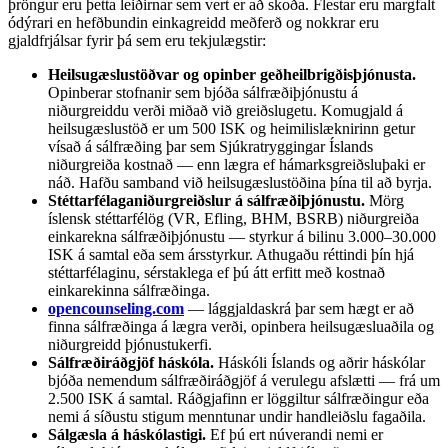
þröngur eru þetta leiðirnar sem vert er að skoða. Flestar eru margfalt
ódýrari en hefðbundin einkagreidd meðferð og nokkrar eru
gjaldfrjálsar fyrir þá sem eru tekjulægstir:
Heilsugæslustöðvar og opinber geðheilbrigðisþjónusta.
Opinberar stofnanir sem bjóða sálfræðiþjónustu á
niðurgreiddu verði miðað við greiðslugetu. Komugjald á
heilsugæslustöð er um 500 ISK og heimilislæknirinn getur
vísað á sálfræðing þar sem Sjúkratryggingar Íslands
niðurgreiða kostnað — enn lægra ef hámarksgreiðsluþaki er
náð. Hafðu samband við heilsugæslustöðina þína til að byrja.
Stéttarfélaganiðurgreiðslur á sálfræðiþjónustu.
Mörg
íslensk stéttarfélög (VR, Efling, BHM, BSRB) niðurgreiða
einkarekna sálfræðiþjónustu — styrkur á bilinu 3.000–30.000
ISK á samtal eða sem ársstyrkur. Athugaðu réttindi þín hjá
stéttarfélaginu, sérstaklega ef þú átt erfitt með kostnað
einkarekinna sálfræðinga.
opencounseling.com
— lággjaldaskrá þar sem hægt er að
finna sálfræðinga á lægra verði, opinbera heilsugæsluaðila og
niðurgreidd þjónustukerfi.
Sálfræðiráðgjöf háskóla.
Háskóli Íslands og aðrir háskólar
bjóða nemendum sálfræðiráðgjöf á verulegu afslætti — frá um
2.500 ISK á samtal. Ráðgjafinn er löggiltur sálfræðingur eða
nemi á síðustu stigum menntunar undir handleiðslu fagaðila.
Sálgæsla á háskólastigi.
Ef þú ert núverandi nemi er