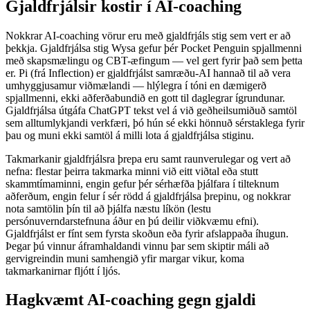
Gjaldfrjálsir kostir í AI-coaching
Nokkrar AI-coaching vörur eru með gjaldfrjáls stig sem vert er að
þekkja. Gjaldfrjálsa stig Wysa gefur þér Pocket Penguin spjallmenni
með skapsmælingu og CBT-æfingum — vel gert fyrir það sem þetta
er. Pi (frá Inflection) er gjaldfrjálst samræðu-AI hannað til að vera
umhyggjusamur viðmælandi — hlýlegra í tóni en dæmigerð
spjallmenni, ekki aðferðabundið en gott til daglegrar ígrundunar.
Gjaldfrjálsa útgáfa ChatGPT tekst vel á við geðheilsumiðuð samtöl
sem alltumlykjandi verkfæri, þó hún sé ekki hönnuð sérstaklega fyrir
þau og muni ekki samtöl á milli lota á gjaldfrjálsa stiginu.
Takmarkanir gjaldfrjálsra þrepa eru samt raunverulegar og vert að
nefna: flestar þeirra takmarka minni við eitt viðtal eða stutt
skammtímaminni, engin gefur þér sérhæfða þjálfara í tilteknum
aðferðum, engin felur í sér rödd á gjaldfrjálsa þrepinu, og nokkrar
nota samtölin þín til að þjálfa næstu líkön (lestu
persónuverndarstefnuna áður en þú deilir viðkvæmu efni).
Gjaldfrjálst er fínt sem fyrsta skoðun eða fyrir afslappaða íhugun.
Þegar þú vinnur áframhaldandi vinnu þar sem skiptir máli að
gervigreindin muni samhengið yfir margar vikur, koma
takmarkanirnar fljótt í ljós.
Hagkvæmt AI-coaching gegn gjaldi