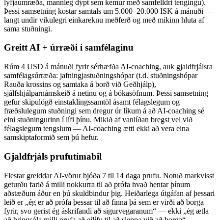
lyfjaumræða, mannleg dýpt sem kemur með samfelldri tengingu).
Þessi samsetning kostar samtals um 5.000–20.000 ISK á mánuði —
langt undir vikulegri einkareknu meðferð og með mikinn hluta af
sama stuðningi.
Greitt AI + úrræði í samfélaginu
Rúm 4 USD á mánuði fyrir sérhæfða AI-coaching, auk gjaldfrjálsra
samfélagsúrræða: jafningjastuðningshópar (t.d. stuðningshópar
Rauða krossins og samtaka á borð við Geðhjálp),
sjálfshjálparnámskeið á netinu og á bókasöfnum. Þessi samsetning
gefur skipulögð einstaklingssamtöl ásamt félagslegum og
fræðslulegum stuðningi sem dregur úr líkum á að AI-coaching sé
eini stuðningurinn í lífi þínu. Mikið af vanlíðan bregst vel við
félagslegum tengslum — AI-coaching ætti ekki að vera eina
samskiptaformið sem þú hefur.
Gjaldfrjáls prufutímabil
Flestar greiddar AI-vörur bjóða 7 til 14 daga prufu. Notuð markvisst
geturðu farið á milli nokkurra til að prófa hvað hentar þínum
aðstæðum áður en þú skuldbindur þig. Heiðarlega útgáfan af þessari
leið er „ég er að prófa þessar til að finna þá sem er virði að borga
fyrir, svo gerist ég áskrifandi að sigurvegaranum“ — ekki „ég ætla
að hringsóla milli prufa að eilífu til að sleppa við að borga“.