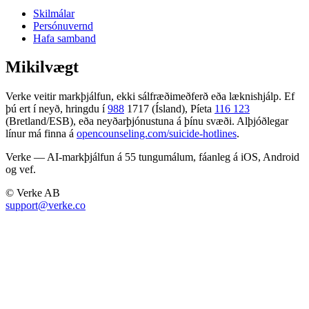
Skilmálar
Persónuvernd
Hafa samband
Mikilvægt
Verke veitir markþjálfun, ekki sálfræðimeðferð eða læknishjálp. Ef
þú ert í neyð, hringdu í
988
1717 (Ísland), Píeta
116 123
(Bretland/ESB), eða neyðarþjónustuna á þínu svæði. Alþjóðlegar
línur má finna á
opencounseling.com/suicide-hotlines
.
Verke — AI-markþjálfun á 55 tungumálum, fáanleg á iOS, Android
og vef.
© Verke AB
support@verke.co