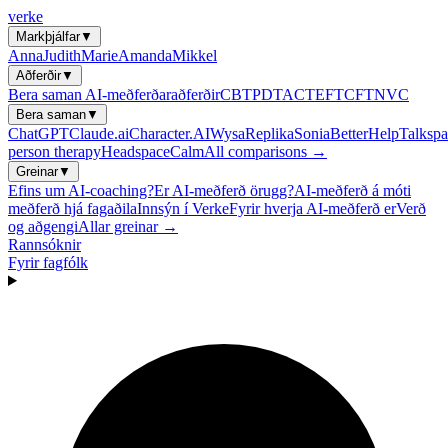
verke
Markþjálfar
▼
Anna
Judith
Marie
Amanda
Mikkel
Aðferðir
▼
Bera saman AI-meðferðaraðferðir
CBT
PDT
ACT
EFT
CFT
NVC
Bera saman
▼
ChatGPT
Claude.ai
Character.AI
Wysa
Replika
Sonia
BetterHelp
Talkspa
person therapy
Headspace
Calm
All comparisons →
Greinar
▼
Efins um AI-coaching?
Er AI-meðferð örugg?
AI-meðferð á móti
meðferð hjá fagaðila
Innsýn í Verke
Fyrir hverja AI-meðferð er
Verð
og aðgengi
Allar greinar →
Rannsóknir
Fyrir fagfólk