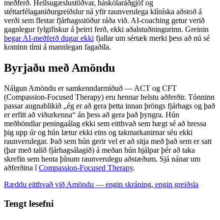
meðferð. Heilsugæslustöðvar, háskólaráðgjöf og
stéttarfélaganiðurgreiðslur ná yfir raunverulega klíníska aðstoð á
verði sem flestar fjárhagsstöður ráða við. AI-coaching getur verið
gagnlegur fylgifiskur á þeirri ferð, ekki aðalstuðningurinn. Greinin
þegar AI-meðferð dugar ekki
fjallar um sértæk merki þess að nú sé
kominn tími á mannlegan fagaðila.
Byrjaðu með Amöndu
Nálgun Amöndu er samkenndarmiðuð — ACT og CFT
(Compassion-Focused Therapy) eru hennar helstu aðferðir. Tónninn
passar augnablikið „ég er að gera þetta innan þröngs fjárhags og það
er erfitt að viðurkenna“ án þess að gera það þyngra. Hún
meðhöndlar peningaálag ekki sem eitthvað sem hægt sé að hressa
þig upp úr og hún lætur ekki eins og takmarkanirnar séu ekki
raunverulegar. Það sem hún gerir vel er að sitja með það sem er satt
(þar með talið fjárhagsálagið) á meðan hún hjálpar þér að taka
skrefin sem henta þínum raunverulegu aðstæðum. Sjá nánar um
aðferðina í
Compassion-Focused Therapy
.
Ræddu eitthvað við Amöndu — engin skráning, engin greiðsla
Tengt lesefni