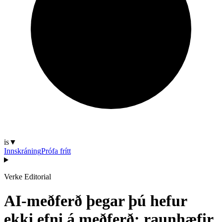
is
▼
Innskráning
Prófa frítt
Verke Editorial
AI-meðferð þegar þú hefur
ekki efni á meðferð: raunhæfir