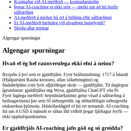
Kostnaður við AI-meðferð — kostnaðarstoðin
Þegar AI-coaching er ekki nóg — merki um að þú þurfir
sálfræðing
AI-meðferð á meðan þú ert á biðlista eftir sálfræðingi
Er AI-meðferð hættuleg við alvarlegu þunglyndi?
Skoða allar greinar
Algengar spurningar
Algengar spurningar
Hvað ef ég hef raunverulega ekki efni á neinu?
Byrjaðu á því sem er gjaldfrjálst. Fyrir bráðastuðning: 1717 á Íslandi
(Hjálparsími Rauða krossins, allan sólarhringinn) og
findahelpline.com fyrir alþjóðlegar skrár — gjaldfrjálst. Til daglegrar
ígrundunar: gjaldfrjálsa stig Wysa, gjaldfrjálsa ChatGPT eða Pi.
Fyrir faglega meðferð: heimilislæknirinn getur vísað á sálfræðing á
heilsugæslunni þar sem SÍ niðurgreiðir, og stéttarfélögin niðurgreiða
einkarekna þjónustu. Háskólaráðgjöf ef þú ert nemandi. AI-coaching
frá um 4 USD á mánuði er síðan lítil viðbót þegar fjárhagur leyfir —
ekki upphafspunkturinn.
Er gjaldfrjáls AI-coaching jafn góð og sú greidda?