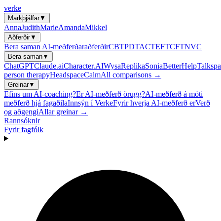
verke
Markþjálfar
▼
Anna
Judith
Marie
Amanda
Mikkel
Aðferðir
▼
Bera saman AI-meðferðaraðferðir
CBT
PDT
ACT
EFT
CFT
NVC
Bera saman
▼
ChatGPT
Claude.ai
Character.AI
Wysa
Replika
Sonia
BetterHelp
Talkspa
person therapy
Headspace
Calm
All comparisons →
Greinar
▼
Efins um AI-coaching?
Er AI-meðferð örugg?
AI-meðferð á móti
meðferð hjá fagaðila
Innsýn í Verke
Fyrir hverja AI-meðferð er
Verð
og aðgengi
Allar greinar →
Rannsóknir
Fyrir fagfólk