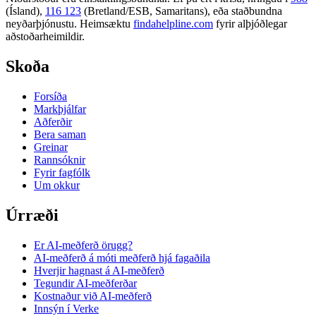
(Ísland),
116 123
(Bretland/ESB, Samaritans),
eða staðbundna
neyðarþjónustu. Heimsæktu
findahelpline.com
fyrir alþjóðlegar
aðstoðarheimildir.
Skoða
Forsíða
Markþjálfar
Aðferðir
Bera saman
Greinar
Rannsóknir
Fyrir fagfólk
Um okkur
Úrræði
Er AI-meðferð örugg?
AI-meðferð á móti meðferð hjá fagaðila
Hverjir hagnast á AI-meðferð
Tegundir AI-meðferðar
Kostnaður við AI-meðferð
Innsýn í Verke