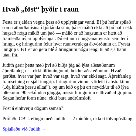
Hvað „föst“ þýðir í raun
Festa er sjaldan vegna þess að upplýsingar vanti. Ef þú hefur spilað
sömu atburðarásina í fjórtánda sinn, þá er málið ekki að þú hafir ekki
hugsað nógu mikið um það — málið er að hugsunin er hætt að
framleiða nýjar upplýsingar. Þú ert inni í hugsanamynstri sem fer í
hringi, og hringurinn felur hver raunverulega ákvörðunin er. Fyrsta
inngrip CBT er að gera hlé á hringnum nógu lengi til að sjá hann
utan frá.
Judith gerir þetta með því að biðja þig að lýsa aðstæðunum
áþreifanlega — ekki tilfinningunni, heldur aðstæðunum. Hvað
gerðist, hver var þar, hvað var sagt, hvað var ekki sagt. Áþreifanleg
framsetning er sjálf inngrip: hringurinn vinnur yfirleitt í abstraktinu
(„ég klúðra þessu alltaf“), og um leið og þú ert neydd/ur til að lýsa
tilteknum 90 sekúndna glugga, missir hringurinn eitthvað af gripinu.
Sagan hefur form núna, ekki bara andrúmsloft.
Föst á einhverju dögum saman?
Prófaðu CBT-æfingu með Judith — 2 mínútur, ekkert tölvupóstfang.
Spjallaðu við Judith →