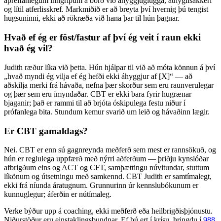
áþreifanlegum inngripum á borð við áhyggjuglugga, athyglisakkeri
og lítil atferlisskref. Markmiðið er að breyta því hvernig þú tengist
hugsuninni, ekki að rökræða við hana þar til hún þagnar.
Hvað ef ég er föst/fastur af því ég veit í raun ekki
hvað ég vil?
Judith ræður líka við þetta. Hún hjálpar til við að móta könnun á því
„hvað myndi ég vilja ef ég hefði ekki áhyggjur af [X]“ — að
aðskilja merki frá hávaða, nefna þær skorður sem eru raunverulegar
og þær sem eru ímyndaðar. CBT er ekki bara fyrir hugrænar
bjaganir; það er rammi til að brjóta óskipulega festu niður í
prófanlega bita. Stundum kemur svarið um leið og hávaðinn lægir.
Er CBT gamaldags?
Nei. CBT er enn sú gagnreynda meðferð sem mest er rannsökuð, og
hún er reglulega uppfærð með nýrri aðferðum — þriðju kynslóðar
afbrigðum eins og ACT og CFT, samþættingu núvitundar, stuttum
líkönum og útsetningu með samkennd. CBT Judith er samtímalegt,
ekki frá níunda áratugnum. Grunnurinn úr kennslubókunum er
kunnuglegur; áferðin er nútímaleg.
Verke býður upp á coaching, ekki meðferð eða heilbrigðisþjónustu.
Niðurstöður eru einstaklingsbundnar. Ef þú ert í krísu, hringdu í
988