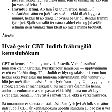
þær sem skipta raunverulega máli, sem er einmitt merkið sem
þú varst að leita að.
Ímynduð æfing.
Að fara í gegnum erfiða samtalið í
smáatriðum áður en það á sér stað — ekki til að leggja á
minnið, heldur til að draga úr óvissu þegar þú stendur frammi
fyrir því. Sjálft samtalið fer nánast aldrei eins og þú æfðir;
æfingin gerir taugakerfinu kleift að mæta minna brothætt.
Áferðin
Hvað gerir CBT Judith frábrugðið
kennslubókum
CBT úr kennslubókinni getur virkað sterílt. Verkefnasniðmát,
hugsanaskráningartöflur, fyrirskrifaður samræður — uppbyggingin
er rétt en áferðin röng. Tónn Judith er hlýr og taktískur í senn: hún
heldur ekki fyrirlestur um hugræna þríhyrninginn, hún vinnur við
hlið þér með tilteknu aðstæðurnar fyrir framan þig. Uppbyggingin er
ströng; áferðin er manneskjuleg. Þú mátt vera ósammála henni,
andmæla endurramma sem passar ekki, biðja hana um að keyra
skref aftur. Samtalið hreyfist á samtalshraða, ekki á verkefnishraða.
Sá tónamunur er stærsta einstaka ástæðan fyrir því að fólk sem áður
gafst upp á CBT úr kennslubókum upplifir stundum að það passi vel