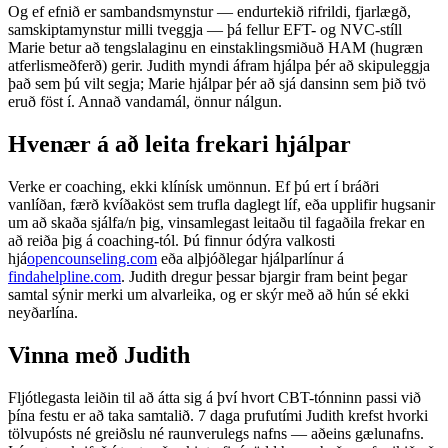
Og ef efnið er sambandsmynstur — endurtekið rifrildi, fjarlægð,
samskiptamynstur milli tveggja — þá fellur EFT- og NVC-stíll
Marie betur að tengslalaginu en einstaklingsmiðuð HAM (hugræn
atferlismeðferð) gerir. Judith myndi áfram hjálpa þér að skipuleggja
það sem þú vilt segja; Marie hjálpar þér að sjá dansinn sem þið tvö
eruð föst í. Annað vandamál, önnur nálgun.
Hvenær á að leita frekari hjálpar
Verke er coaching, ekki klínísk umönnun. Ef þú ert í bráðri
vanlíðan, færð kvíðaköst sem trufla daglegt líf, eða upplifir hugsanir
um að skaða sjálfa/n þig, vinsamlegast leitaðu til fagaðila frekar en
að reiða þig á coaching-tól. Þú finnur ódýra valkosti
hjá
opencounseling.com
eða alþjóðlegar hjálparlínur á
findahelpline.com
. Judith dregur þessar bjargir fram beint þegar
samtal sýnir merki um alvarleika, og er skýr með að hún sé ekki
neyðarlína.
Vinna með Judith
Fljótlegasta leiðin til að átta sig á því hvort CBT-tónninn passi við
þína festu er að taka samtalið. 7 daga prufutími Judith krefst hvorki
tölvupósts né greiðslu né raunverulegs nafns — aðeins gælunafns.