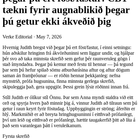
tækni fyrir augnablikið þegar
þú getur ekki ákveðið þig
Verke Editorial
·
May 7, 2026
Hvernig Judith bregst við þegar þú ert föst/fastur, í einni setningu:
hún aðskilur hringinn frá ákvörðuninni sem liggur undir, og hjálpar
þér svo að taka minnsta skrefið sem gefur þér raunveruleg gögn í
stað ímyndaðra. Þegar þú kemur með festu til hennar — þá tegund
þar sem þú hefur spilað sömu atburðarásina aftur og aftur dögum
saman án framþróunar — er röðin hennar þekkjanleg: nefna
mynstrið, prófa hugsunina, finna minnsta gerlega skrefið,
skipuleggja það, gera uppgjör. Þessi grein lýsir röðinni innan frá.
Stíll Judith er ólíkur stíl Önnu. Þar sem Anna myndi staldra við eitt
orð og spyrja hvers það minnir þig á, vinnur Judith að tilraun sem þú
getur í raun keyrt fyrir föstudag. Uppbyggingin er ströng; áferðin er
hlý. Markmiðið er að breyta hringhugsuninni í eitthvað prófanlegt,
því um leið og eitthvað er prófanlegt, hættir taugakerfið þitt að líta á
það sem varanlegan þátt í veruleikanum.
Fyrsta skrefið