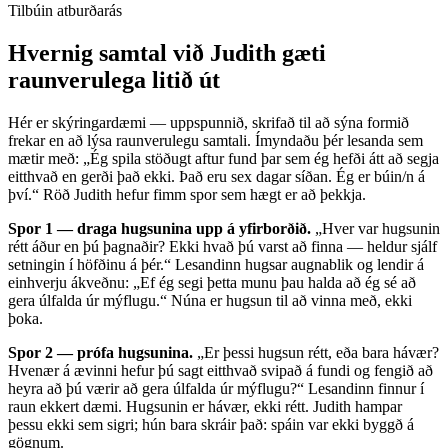
Tilbúin atburðarás
Hvernig samtal við Judith gæti
raunverulega litið út
Hér er skýringardæmi — uppspunnið, skrifað til að sýna formið
frekar en að lýsa raunverulegu samtali. Ímyndaðu þér lesanda sem
mætir með: „Ég spila stöðugt aftur fund þar sem ég hefði átt að segja
eitthvað en gerði það ekki. Það eru sex dagar síðan. Ég er búin/n á
því.“ Röð Judith hefur fimm spor sem hægt er að þekkja.
Spor 1 — draga hugsunina upp á yfirborðið.
„Hver var hugsunin
rétt áður en þú þagnaðir? Ekki hvað þú varst að finna — heldur sjálf
setningin í höfðinu á þér.“ Lesandinn hugsar augnablik og lendir á
einhverju ákveðnu: „Ef ég segi þetta munu þau halda að ég sé að
gera úlfalda úr mýflugu.“ Núna er hugsun til að vinna með, ekki
þoka.
Spor 2 — prófa hugsunina.
„Er þessi hugsun rétt, eða bara hávær?
Hvenær á ævinni hefur þú sagt eitthvað svipað á fundi og fengið að
heyra að þú værir að gera úlfalda úr mýflugu?“ Lesandinn finnur í
raun ekkert dæmi. Hugsunin er hávær, ekki rétt. Judith hampar
þessu ekki sem sigri; hún bara skráir það: spáin var ekki byggð á
gögnum.