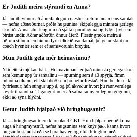
Er Judith meira stýrandi en Anna?
Já. Judith vinnur að áþreifanlegum næstu skrefum innan eins samtals
— nefna aðstæðurnar, prófa hugsunina, skipuleggja minnsta gerlega
skrefið. Anna situr lengur með sjálfa spurninguna og fylgir því sem
birtist undir. Aðrar aðferðir, önnur áferð. Flestir græða meira á
öðrum stílnum en hinum fyrir tiltekið vandamál; þú getur skipt um
coach hvenær sem er ef samsvörunin breytist.
Mun Judith gefa mér heimavinnu?
Yfirleitt, á mjúkan hátt. „Heimavinnan“ er það minnsta gerlega skref
sem kemur upp úr samtalinu — spurning sem á að spyrja, fimm
mínútna tilraun, eitt skilaboð sem þú hefur frestað. Hún heldur ekki
fyrirlestur; hún stingur upp á, og þú ákveður hvort þú raunverulega
keyrir tilraunina. Tilgangurinn er að safna raunverulegum gögnum,
ekki að sýna hlýðni.
Getur Judith hjálpað við hringhugsanir?
Já — hringhugsanir eru kjarnaland CBT. Hún hjálpar þér að koma
auga á hringmynstrið, nefna hugsunina sem knýr það, kanna hvort
hugsunin standist eða sé bara hávær, og rjúfa hringinn með