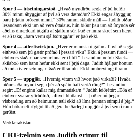
Spor 3 — útsetningarstoð.
„Hvað myndirðu segja ef þú hefðir
30% minni áhyggjur af því að vera dæmd/ur? Ekki engar áhyggjur,
bara þrjátíu prósent minni.“ 30% rammi skiptir máli — Judith biður
lesandann ekki um að vera óttalaus, hún biður þau um að ímynda sér
aðeins óhræddari útgáfu af sjálfum sér. Það er innra skref sem hægt
er að taka; „bara vertu sjálfsörugg/ur“ er það ekki.
Spor 4 — atferlisvirkjun.
„Hver er minnsta útgáfan af því að segja
eitthvað sem þú gætir prófað í þessari viku? Ekki á þessum fundi —
einhvers staðar þar sem minna er í húfi.“ Lesandinn nefnir Slack-
skilaboð sem hann hefur ekki sent í þrjá daga. Judith hjálpar honum
að móta tvær setningar. Það er tilraunin. Ekki umbreyting; tilraun.
Spor 5 — uppgjör.
„Hvernig vitum við hvort það virkaði? Hvaða
niðurstaða myndi segja þér að spáin hafi verið röng?“ Lesandinn
segir: „Ef enginn kallar mig dramatíska/n.“ Judith leiðréttir: „Eða ef
einhver svarar yfirhöfuð, jafnvel hlutlaust — það er nú þegar
vísbending um að heimurinn ætli ekki að líma þennan stimpil á þig.“
Hún bókar eftirfylgni til að gera heiðarlegt uppgjör á því sem í raun
gerðist.
Verkfærakistan
CBT-tæknin sem Judith grípur til