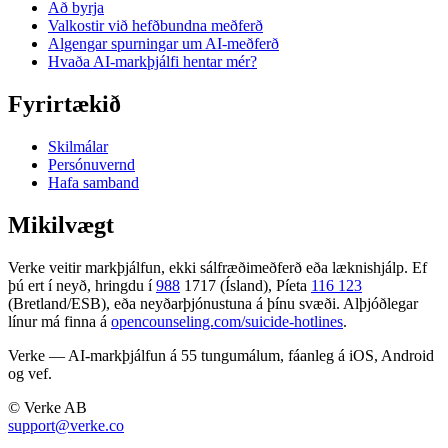
Að byrja
Valkostir við hefðbundna meðferð
Algengar spurningar um AI-meðferð
Hvaða AI-markþjálfi hentar mér?
Fyrirtækið
Skilmálar
Persónuvernd
Hafa samband
Mikilvægt
Verke veitir markþjálfun, ekki sálfræðimeðferð eða læknishjálp. Ef
þú ert í neyð, hringdu í
988
1717 (Ísland), Píeta
116 123
(Bretland/ESB), eða neyðarþjónustuna á þínu svæði. Alþjóðlegar
línur má finna á
opencounseling.com/suicide-hotlines
.
Verke — AI-markþjálfun á 55 tungumálum, fáanleg á iOS, Android
og vef.
© Verke AB
support@verke.co