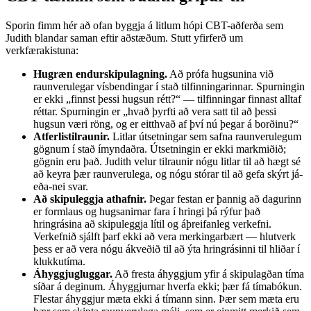
Sporin fimm hér að ofan byggja á litlum hópi CBT-aðferða sem
Judith blandar saman eftir aðstæðum. Stutt yfirferð um
verkfærakistuna:
Hugræn endurskipulagning.
Að prófa hugsunina við
raunverulegar vísbendingar í stað tilfinningarinnar. Spurningin
er ekki „finnst þessi hugsun rétt?“ — tilfinningar finnast alltaf
réttar. Spurningin er „hvað þyrfti að vera satt til að þessi
hugsun væri röng, og er eitthvað af því nú þegar á borðinu?“
Atferlistilraunir.
Litlar útsetningar sem safna raunverulegum
gögnum í stað ímyndaðra. Útsetningin er ekki markmiðið;
gögnin eru það. Judith velur tilraunir nógu litlar til að hægt sé
að keyra þær raunverulega, og nógu stórar til að gefa skýrt já-
eða-nei svar.
Að skipuleggja athafnir.
Þegar festan er þannig að dagurinn
er formlaus og hugsanirnar fara í hringi þá rýfur það
hringrásina að skipuleggja lítil og áþreifanleg verkefni.
Verkefnið sjálft þarf ekki að vera merkingarbært — hlutverk
þess er að vera nógu ákveðið til að ýta hringrásinni til hliðar í
klukkutíma.
Áhyggjugluggar.
Að fresta áhyggjum yfir á skipulagðan tíma
síðar á deginum. Áhyggjurnar hverfa ekki; þær fá tímabókun.
Flestar áhyggjur mæta ekki á tímann sinn. Þær sem mæta eru