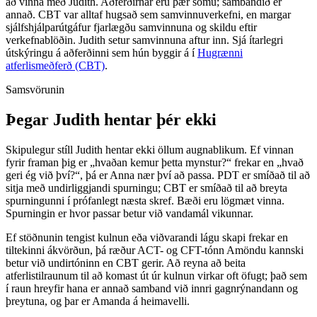
að vinna með Judith. Aðferðirnar eru þær sömu; sambandið er
annað. CBT var alltaf hugsað sem samvinnuverkefni, en margar
sjálfshjálparútgáfur fjarlægðu samvinnuna og skildu eftir
verkefnablöðin. Judith setur samvinnuna aftur inn. Sjá ítarlegri
útskýringu á aðferðinni sem hún byggir á í
Hugrænni
atferlismeðferð (CBT)
.
Samsvörunin
Þegar Judith hentar þér ekki
Skipulegur stíll Judith hentar ekki öllum augnablikum. Ef vinnan
fyrir framan þig er „hvaðan kemur þetta mynstur?“ frekar en „hvað
geri ég við því?“, þá er Anna nær því að passa. PDT er smíðað til að
sitja með undirliggjandi spurningu; CBT er smíðað til að breyta
spurningunni í prófanlegt næsta skref. Bæði eru lögmæt vinna.
Spurningin er hvor passar betur við vandamál vikunnar.
Ef stöðnunin tengist kulnun eða viðvarandi lágu skapi frekar en
tiltekinni ákvörðun, þá ræður ACT- og CFT-tónn Amöndu kannski
betur við undirtóninn en CBT gerir. Að reyna að beita
atferlistilraunum til að komast út úr kulnun virkar oft öfugt; það sem
í raun hreyfir hana er annað samband við innri gagnrýnandann og
þreytuna, og þar er Amanda á heimavelli.