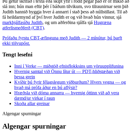
Þú getur skrifað í texta eða skipt yfir í rödd þegar það er of mikið að
slá inn; hún man eftir þér í báðum tilvikum, svo tilraunirnar sem þið
Judith hannið byggja hver á annarri í stað þess að núllstillast. Til að
fá heildarmynd af því hver Judith er og við hvað hún vinnur, sjá
markþjálfasíðu Judith
, og um aðferðina sjálfa sjá
Hugræna
atferlismeðferð (CBT)
.
Prófaðu fyrstu CBT-æfinguna með Judith — 2 mínútur, þú þarft
ekki tölvupóst.
Tengt lesefni
Inni í Verke — miðstöð efnisflokksins um vöruupplifunina
Hvernig samtal við Önnu lítur út — PDT-hliðstæðan við
þessa grein
Kvíðir þú fyrir félagslegum viðburðum? Hvers vegna — og
hvað má prófa áður en þú aflýsir?
Hræðsla við dóma annarra — hvernig óttinn við að vera
dæmd/ur virkar í raun
Skoða allar greinar
Algengar spurningar
Algengar spurningar