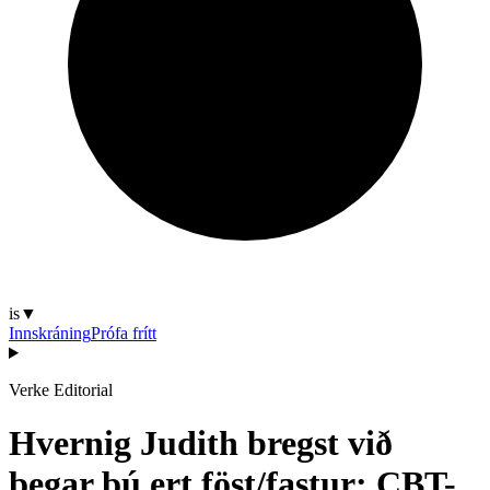
is
▼
Innskráning
Prófa frítt
Verke Editorial
Hvernig Judith bregst við
þegar þú ert föst/fastur: CBT-