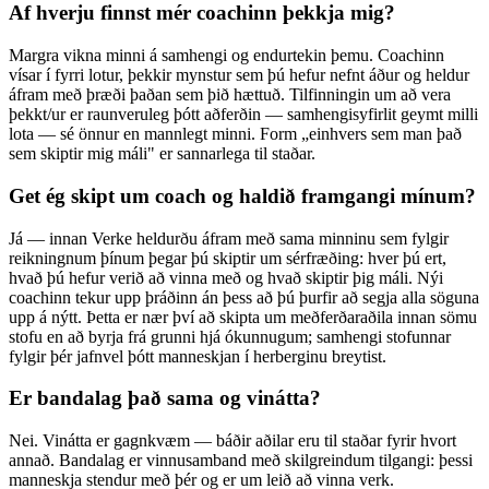
Af hverju finnst mér coachinn þekkja mig?
Margra vikna minni á samhengi og endurtekin þemu. Coachinn
vísar í fyrri lotur, þekkir mynstur sem þú hefur nefnt áður og heldur
áfram með þræði þaðan sem þið hættuð. Tilfinningin um að vera
þekkt/ur er raunveruleg þótt aðferðin — samhengisyfirlit geymt milli
lota — sé önnur en mannlegt minni. Form „einhvers sem man það
sem skiptir mig máli" er sannarlega til staðar.
Get ég skipt um coach og haldið framgangi mínum?
Já — innan Verke heldurðu áfram með sama minninu sem fylgir
reikningnum þínum þegar þú skiptir um sérfræðing: hver þú ert,
hvað þú hefur verið að vinna með og hvað skiptir þig máli. Nýi
coachinn tekur upp þráðinn án þess að þú þurfir að segja alla söguna
upp á nýtt. Þetta er nær því að skipta um meðferðaraðila innan sömu
stofu en að byrja frá grunni hjá ókunnugum; samhengi stofunnar
fylgir þér jafnvel þótt manneskjan í herberginu breytist.
Er bandalag það sama og vinátta?
Nei. Vinátta er gagnkvæm — báðir aðilar eru til staðar fyrir hvort
annað. Bandalag er vinnusamband með skilgreindum tilgangi: þessi
manneskja stendur með þér og er um leið að vinna verk.