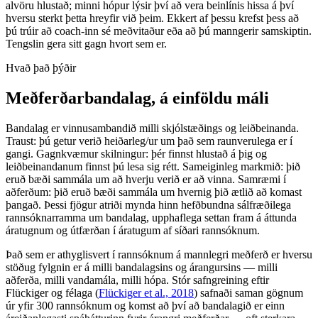
alvöru hlustað; minni hópur lýsir því að vera beinlínis hissa á því
hversu sterkt þetta hreyfir við þeim. Ekkert af þessu krefst þess að
þú trúir að coach-inn sé meðvitaður eða að þú manngerir samskiptin.
Tengslin gera sitt gagn hvort sem er.
Hvað það þýðir
Meðferðarbandalag, á einföldu máli
Bandalag er vinnusambandið milli skjólstæðings og leiðbeinanda.
Traust: þú getur verið heiðarleg/ur um það sem raunverulega er í
gangi. Gagnkvæmur skilningur: þér finnst hlustað á þig og
leiðbeinandanum finnst þú lesa sig rétt. Sameiginleg markmið: þið
eruð bæði sammála um að hverju verið er að vinna. Samræmi í
aðferðum: þið eruð bæði sammála um hvernig þið ætlið að komast
þangað. Þessi fjögur atriði mynda hinn hefðbundna sálfræðilega
rannsóknarramma um bandalag, upphaflega settan fram á áttunda
áratugnum og útfærðan í áratugum af síðari rannsóknum.
Það sem er athyglisvert í rannsóknum á mannlegri meðferð er hversu
stöðug fylgnin er á milli bandalagsins og árangursins — milli
aðferða, milli vandamála, milli hópa. Stór safngreining eftir
Flückiger og félaga (
Flückiger et al., 2018
) safnaði saman gögnum
úr yfir 300 rannsóknum og komst að því að bandalagið er einn