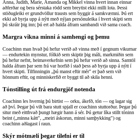
Anna, Judith, Marie, Amanda og Mikkel vinna hvert innan einnar
aðferðar og bera sérstaka rödd sem breytist ekki milli lota. Þessi
stöðugleiki er grundvöllur trausts sem byggir á samkvæmni. Þú ert
ekki að byrja upp á nýtt með nýjan persónuleika í hvert skipti sem
þú skráir þig inn; þú ert að halda áfram sambandi við sama coach.
Margra vikna minni á samhengi og þemu
Coachinn man hvað þú hefur verið að vinna með í gegnum vikurnar
— endurtekin mynstur, fólkið sem skiptir þig máli, markmiðin sem
þú hefur nefnt, heimaverkefnin sem þú hefur verið að sinna. Samtöl
halda áfram þar sem frá var horfið í stað þess að byrja upp á nýtt í
hvert skipti. Tilfinningin „þú manst eftir mér" er það sem við
hönnum eftir, og minniskerfið er byggt til að skila henni.
Tónstilling út frá endurgjöf notenda
Coachinn les hvernig þú birtist — orku, ákefð, tón — og lagar sig
að því. Þegar þú vilt bara stutt spjall er coachinn stuttorður. Þegar þú
situr með eitthvað þungt hægir hann á sér. Þú getur líka stillt tóninn
beint („minna kátt", „meiri áskorun, minni samþykking") og
coachinn aðlagast í raun.
Skýr mótmæli þegar tilefni er til