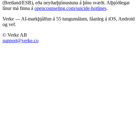
(Bretland/ESB), eða neyðarþjónustuna á þínu svæði. Alþjóðlegar
línur má finna á
opencounseling.com/suicide-hotlines
.
Verke — AI-markþjálfun á 55 tungumálum, fáanleg á iOS, Android
og vef.
© Verke AB
support@verke.co