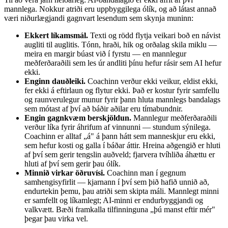
mannlega. Nokkur atriði eru uppbyggilega ólík, og að látast annað
væri niðurlægjandi gagnvart lesendum sem skynja muninn:
Ekkert líkamsmál.
Texti og rödd flytja veikari boð en návist
augliti til auglitis. Tónn, hraði, hik og orðalag skila miklu —
meira en margir búast við í fyrstu — en mannlegur
meðferðaraðili sem les úr andliti þínu hefur rásir sem AI hefur
ekki.
Enginn dauðleiki.
Coachinn verður ekki veikur, eldist ekki,
fer ekki á eftirlaun og flytur ekki. Það er kostur fyrir samfellu
og raunverulegur munur fyrir þann hluta mannlegs bandalags
sem mótast af því að báðir aðilar eru tímabundnir.
Engin gagnkvæm berskjöldun.
Mannlegur meðferðaraðili
verður líka fyrir áhrifum af vinnunni — stundum sýnilega.
Coachinn er alltaf „á" á þann hátt sem manneskjur eru ekki,
sem hefur kosti og galla í báðar áttir. Hreina aðgengið er hluti
af því sem gerir tengslin auðveld; fjarvera tvíhliða áhættu er
hluti af því sem gerir þau ólík.
Minnið virkar öðruvísi.
Coachinn man í gegnum
samhengisyfirlit — kjarnann í því sem þið hafið unnið að,
endurtekin þemu, þau atriði sem skipta máli. Mannlegt minni
er samfellt og líkamlegt; AI-minni er endurbyggjandi og
valkvætt. Bæði framkalla tilfinninguna „þú manst eftir mér"
þegar þau virka vel.