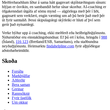
Meðferðaraðilum líður á sama hátt gagnvart skjólstæðingum sínum:
hlýjan er ósvikin, en sambandið hefur sínar skorður. AI-coaching er
öfgakenndari útgáfa af sömu mynd — algjörlega með þér í liði,
gagnsætt sem verkfæri, engin vænting um að þú berir það með þér
út fyrir samtalið. Þessi skipulagslegi skýrleiki er hluti af því sem
gerir það nytsamlegt.
Verke býður upp á coaching, ekki meðferð eða heilbrigðisþjónustu.
Niðurstöður eru einstaklingsbundnar. Ef þú ert í krísu, hringdu í
988
(Ísland),
116 123
(Bretland/ESB, Samaritans),
eða staðbundna
neyðarþjónustu. Heimsæktu
findahelpline.com
fyrir alþjóðlegar
aðstoðarheimildir.
Skoða
Forsíða
Markþjálfar
Aðferðir
Bera saman
Greinar
Rannsóknir
Fyrir fagfólk
Um okkur