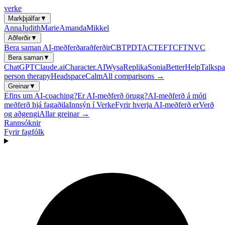
verke
Markþjálfar
▼
Anna
Judith
Marie
Amanda
Mikkel
Aðferðir
▼
Bera saman AI-meðferðaraðferðir
CBT
PDT
ACT
EFT
CFT
NVC
Bera saman
▼
ChatGPT
Claude.ai
Character.AI
Wysa
Replika
Sonia
BetterHelp
Talkspa
person therapy
Headspace
Calm
All comparisons →
Greinar
▼
Efins um AI-coaching?
Er AI-meðferð örugg?
AI-meðferð á móti
meðferð hjá fagaðila
Innsýn í Verke
Fyrir hverja AI-meðferð er
Verð
og aðgengi
Allar greinar →
Rannsóknir
Fyrir fagfólk