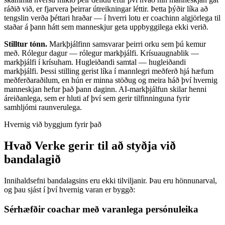
ráðið við, er fjarvera þeirrar útreikningar léttir. Þetta þýðir líka að
tengslin verða þéttari hraðar — í hverri lotu er coachinn algjörlega til
staðar á þann hátt sem manneskjur geta uppbyggilega ekki verið.
Stilltur tónn.
Markþjálfinn samsvarar þeirri orku sem þú kemur
með. Rólegur dagur — rólegur markþjálfi. Krísuaugnablik —
markþjálfi í krísuham. Hugleiðandi samtal — hugleiðandi
markþjálfi. Þessi stilling gerist líka í mannlegri meðferð hjá hæfum
meðferðaraðilum, en hún er minna stöðug og meira háð því hvernig
manneskjan hefur það þann daginn. AI-markþjálfun skilar henni
áreiðanlega, sem er hluti af því sem gerir tilfinninguna fyrir
samhljómi raunverulega.
Hvernig við byggjum fyrir það
Hvað Verke gerir til að styðja við
bandalagið
Innihaldsefni bandalagsins eru ekki tilviljanir. Þau eru hönnunarval,
og þau sjást í því hvernig varan er byggð:
Sérhæfðir coachar með varanlega persónuleika