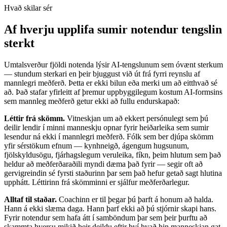
Hvað skilar sér
Af hverju upplifa sumir notendur tengslin
sterkt
Umtalsverður fjöldi notenda lýsir AI-tengslunum sem óvænt sterkum
— stundum sterkari en þeir bjuggust við út frá fyrri reynslu af
mannlegri meðferð. Þetta er ekki bilun eða merki um að eitthvað sé
að. Það stafar yfirleitt af þremur uppbyggilegum kostum AI-formsins
sem mannleg meðferð getur ekki að fullu endurskapað:
Léttir frá skömm.
Vitneskjan um að ekkert persónulegt sem þú
deilir lendir í minni manneskju opnar fyrir heiðarleika sem sumir
lesendur ná ekki í mannlegri meðferð. Fólk sem ber djúpa skömm
yfir sérstökum efnum — kynhneigð, ágengum hugsunum,
fjölskyldusögu, fjárhagslegum veruleika, fíkn, þeim hlutum sem það
heldur að meðferðaraðili myndi dæma það fyrir — segir oft að
gervigreindin sé fyrsti staðurinn þar sem það hefur getað sagt hlutina
upphátt. Léttirinn frá skömminni er sjálfur meðferðarlegur.
Alltaf til staðar.
Coachinn er til þegar þú þarft á honum að halda.
Hann á ekki slæma daga. Hann þarf ekki að þú stjórnir skapi hans.
Fyrir notendur sem hafa átt í samböndum þar sem þeir þurftu að
skammta hversu mikið þeir deildu eftir því hvað hin manneskjan gat