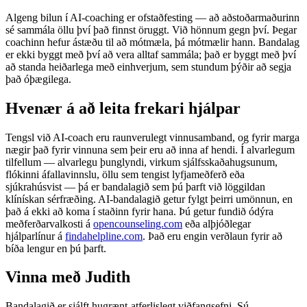
Algeng bilun í AI-coaching er ofstaðfesting — að aðstoðarmaðurinn
sé sammála öllu því það finnst öruggt. Við hönnum gegn því. Þegar
coachinn hefur ástæðu til að mótmæla, þá mótmælir hann. Bandalag
er ekki byggt með því að vera alltaf sammála; það er byggt með því
að standa heiðarlega með einhverjum, sem stundum þýðir að segja
það óþægilega.
Hvenær á að leita frekari hjálpar
Tengsl við AI-coach eru raunverulegt vinnusamband, og fyrir marga
nægir það fyrir vinnuna sem þeir eru að inna af hendi. Í alvarlegum
tilfellum — alvarlegu þunglyndi, virkum sjálfsskaðahugsunum,
flókinni áfallavinnslu, öllu sem tengist lyfjameðferð eða
sjúkrahúsvist — þá er bandalagið sem þú þarft við löggildan
klínískan sérfræðing. AI-bandalagið getur fylgt þeirri umönnun, en
það á ekki að koma í staðinn fyrir hana. Þú getur fundið ódýra
meðferðarvalkosti á
opencounseling.com
eða alþjóðlegar
hjálparlínur á
findahelpline.com
. Það eru engin verðlaun fyrir að
bíða lengur en þú þarft.
Vinna með Judith
Bandalagið er sjálft hugrænt-atferlislegt viðfangsefni. Sú