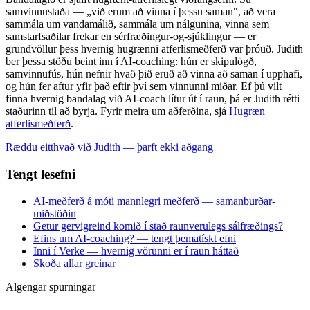
samvinnustaða — „við erum að vinna í þessu saman", að vera
sammála um vandamálið, sammála um nálgunina, vinna sem
samstarfsaðilar frekar en sérfræðingur-og-sjúklingur — er
grundvöllur þess hvernig hugrænni atferlismeðferð var þróuð. Judith
ber þessa stöðu beint inn í AI-coaching: hún er skipulögð,
samvinnufús, hún nefnir hvað þið eruð að vinna að saman í upphafi,
og hún fer aftur yfir það eftir því sem vinnunni miðar. Ef þú vilt
finna hvernig bandalag við AI-coach lítur út í raun, þá er Judith rétti
staðurinn til að byrja. Fyrir meira um aðferðina, sjá
Hugræn
atferlismeðferð
.
Ræddu eitthvað við Judith — þarft ekki aðgang
Tengt lesefni
AI-meðferð á móti mannlegri meðferð — samanburðar-
miðstöðin
Getur gervigreind komið í stað raunverulegs sálfræðings?
Efins um AI-coaching? — tengt þematískt efni
Inni í Verke — hvernig vörunni er í raun háttað
Skoða allar greinar
Algengar spurningar