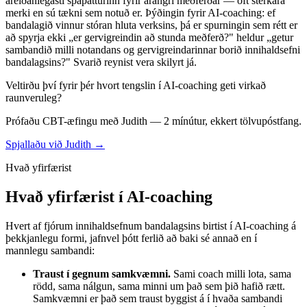
áreiðanlegasti spáþátturinn fyrir árangri meðferðar — oft sterkara
merki en sú tækni sem notuð er. Þýðingin fyrir AI-coaching: ef
bandalagið vinnur stóran hluta verksins, þá er spurningin sem rétt er
að spyrja ekki „er gervigreindin að stunda meðferð?" heldur „getur
sambandið milli notandans og gervigreindarinnar borið innihaldsefni
bandalagsins?" Svarið reynist vera skilyrt já.
Veltirðu því fyrir þér hvort tengslin í AI-coaching geti virkað
raunveruleg?
Prófaðu CBT-æfingu með Judith — 2 mínútur, ekkert tölvupóstfang.
Spjallaðu við Judith →
Hvað yfirfærist
Hvað yfirfærist í AI-coaching
Hvert af fjórum innihaldsefnum bandalagsins birtist í AI-coaching á
þekkjanlegu formi, jafnvel þótt ferlið að baki sé annað en í
mannlegu sambandi:
Traust í gegnum samkvæmni.
Sami coach milli lota, sama
rödd, sama nálgun, sama minni um það sem þið hafið rætt.
Samkvæmni er það sem traust byggist á í hvaða sambandi