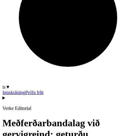
is
▼
Innskráning
Prófa frítt
Verke Editorial
Meðferðarbandalag við
gervigreind: geturðu