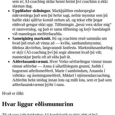
sem er; AI-coaching skilar henni hreint því coachinn á ekki
slæman dag.
Upplifaður skilningur.
Markþjálfinn endurspeglar
nákvæmlega það sem þú hefur sagt, nefnir mynstur sem þú
hafðir ekki sjálf/ur komið orðum að, og tekur eftir þegar
eitthvað gengur ekki upp. Tilfinningin „þessi vera skilur mig“
er raunveruleg, og það er sama tilfinning og knýr bandalagið
við mannlegan meðferðaraðila.
Sameiginleg markmið.
Þú og coachinn eruð sammála um
hvað þið eruð að vinna að — kvíða, sambandsmynstur,
tiltekna ákvörðun, langvarandi fastfestu. Markmiðasamhæfing
er skýr í AI-coaching því þú segir almennt hvað þú vilt;
manneskjur þurfa oft að ráða það út.
Aðferðasamkvæmni.
Hver Verke-sérfræðingur vinnur innan
einnar aðferðar — Anna á sálarlífslegum grunni, Judith í
hugrænni atferlismeðferð, Marie í samböndum, Amanda í
viðtöku- og ásetningsmeðferð, Mikkel í stjórnendarcoaching.
Aðferðin helst stöðug innan lotu og milli lota, sem er það sem
aðferðasamkvæmni þýðir í raun.
Hvað er ólíkt
Hvar liggur eðlismunurinn
Til að vera jafn heiðarleg: AI-bandalagið er ekki afrit af því