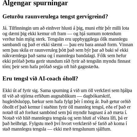
Algengar spurningar
Geturðu raunverulega tengst gervigreind?
Já. Tilfinningin um að einhver hlusti á þig, muni eftir þér milli lota
og dæmi þig ekki kemur oft fram — og hjá sumum notendum
verður hún mjög sterk. Tengslin eru uppbyggilega ólík mannlegu
sambandi og það er ekki slæmt — þau eru bara annað form. Vinnan
sem þau skila er raunveruleg þótt það sem býr þar að baki sé ekki
nákvæmlega það sama og í mannlegu bandalagi. Fólk sem hefur
ekki prófað þetta gerir stundum ráð fyrir að tengslin myndu finnast
tóm; þeir sem hafa prófað segja oft hið gagnstæða.
Eru tengsl við AI-coach óholl?
Ekki út af fyrir sig. Sama spurning á við um öll verkfæri sem hjálpa
til við að stjórna erfiðum augnablikum — dagbókarskrif,
hugleiðsluöpp, bækur sem hafa fylgt þér í mörg ár. Það getur orðið
óhollt ef það kemur í staðinn fyrir öll mannleg tengsl, eða ef það er
notað til að forðast sambönd sem þú myndir hagnast á að mæta í.
Notað við hlið mannlegra tengsla og sem hluti af víðara lífi, þá er
það heilbrigt. Fylgstu með því hvort verkfærið sé farið að koma í
stað mannlegra tengsla — ekki með tengslunum sjálfum.