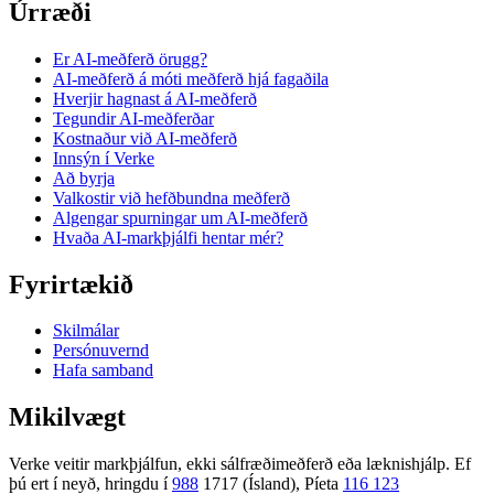
Úrræði
Er AI-meðferð örugg?
AI-meðferð á móti meðferð hjá fagaðila
Hverjir hagnast á AI-meðferð
Tegundir AI-meðferðar
Kostnaður við AI-meðferð
Innsýn í Verke
Að byrja
Valkostir við hefðbundna meðferð
Algengar spurningar um AI-meðferð
Hvaða AI-markþjálfi hentar mér?
Fyrirtækið
Skilmálar
Persónuvernd
Hafa samband
Mikilvægt
Verke veitir markþjálfun, ekki sálfræðimeðferð eða læknishjálp. Ef
þú ert í neyð, hringdu í
988
1717 (Ísland), Píeta
116 123