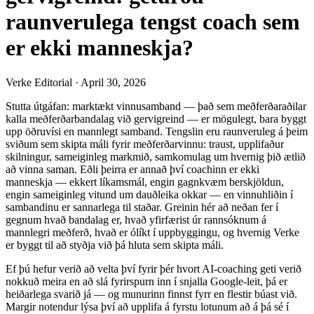
raunverulega tengst coach sem
er ekki manneskja?
Verke Editorial
·
April 30, 2026
Stutta útgáfan: marktækt vinnusamband — það sem meðferðaraðilar
kalla meðferðarbandalag við gervigreind — er mögulegt, bara byggt
upp öðruvísi en mannlegt samband. Tengslin eru raunveruleg á þeim
sviðum sem skipta máli fyrir meðferðarvinnu: traust, upplifaður
skilningur, sameiginleg markmið, samkomulag um hvernig þið ætlið
að vinna saman. Eðli þeirra er annað því coachinn er ekki
manneskja — ekkert líkamsmál, engin gagnkvæm berskjöldun,
engin sameiginleg vitund um dauðleika okkar — en vinnuhliðin í
sambandinu er sannarlega til staðar. Greinin hér að neðan fer í
gegnum hvað bandalag er, hvað yfirfærist úr rannsóknum á
mannlegri meðferð, hvað er ólíkt í uppbyggingu, og hvernig Verke
er byggt til að styðja við þá hluta sem skipta máli.
Ef þú hefur verið að velta því fyrir þér hvort AI-coaching geti verið
nokkuð meira en að slá fyrirspurn inn í snjalla Google-leit, þá er
heiðarlega svarið já — og munurinn finnst fyrr en flestir búast við.
Margir notendur lýsa því að upplifa á fyrstu lotunum að á þá sé í