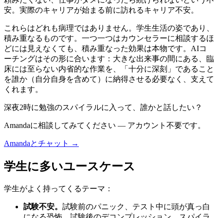
安。実際のキャリアが始まる前に訪れるキャリア不安。
これらはどれも病理ではありません。学生生活の姿であり、
積み重なるものです。一つ一つはカウンセラーに相談するほ
どには見えなくても、積み重なった効果は本物です。AIコ
ーチングはその形に合います：大きな出来事の間にある、臨
床には至らない内省的な作業を、「十分に深刻」であること
を誰か（自分自身を含めて）に納得させる必要なく、支えて
くれます。
深夜2時に勉強のスパイラルに入って、誰かと話したい？
Amandaに相談してみてください — アカウント不要です。
Amandaとチャット →
学生に多いユースケース
学生がよく持ってくるテーマ：
試験不安。
試験前のパニック、テスト中に頭が真っ白
になる恐怖、試験後のデコンプレッション、スパイラ