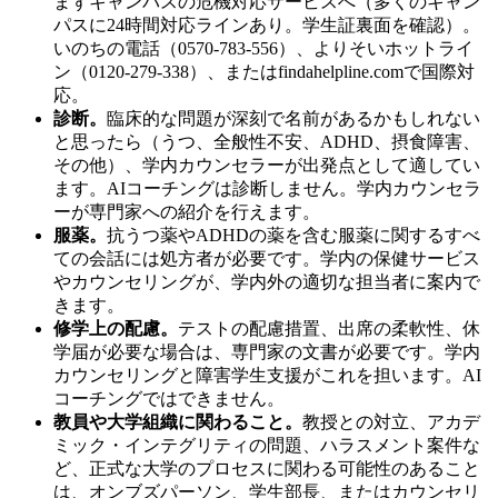
まずキャンパスの危機対応サービスへ（多くのキャン
パスに24時間対応ラインあり。学生証裏面を確認）。
いのちの電話（0570-783-556）、よりそいホットライ
ン（0120-279-338）、またはfindahelpline.comで国際対
応。
診断。
臨床的な問題が深刻で名前があるかもしれない
と思ったら（うつ、全般性不安、ADHD、摂食障害、
その他）、学内カウンセラーが出発点として適してい
ます。AIコーチングは診断しません。学内カウンセラ
ーが専門家への紹介を行えます。
服薬。
抗うつ薬やADHDの薬を含む服薬に関するすべ
ての会話には処方者が必要です。学内の保健サービス
やカウンセリングが、学内外の適切な担当者に案内で
きます。
修学上の配慮。
テストの配慮措置、出席の柔軟性、休
学届が必要な場合は、専門家の文書が必要です。学内
カウンセリングと障害学生支援がこれを担います。AI
コーチングではできません。
教員や大学組織に関わること。
教授との対立、アカデ
ミック・インテグリティの問題、ハラスメント案件な
ど、正式な大学のプロセスに関わる可能性のあること
は、オンブズパーソン、学生部長、またはカウンセリ