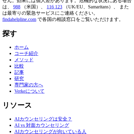
せん。効果には個人差があります。危機的な状況にある場合
は、
988
（米国）、
116 123
（UK/EU、Samaritans）、
また
は最寄りの緊急サービスにご連絡ください。
findahelpline.com
で各国の相談窓口をご覧いただけます。
探す
ホーム
コーチ紹介
メソッド
比較
記事
研究
専門家の方へ
Verkeについて
リソース
AIカウンセリングは安全？
AI vs 対面カウンセリング
AIカウンセリングが向いている人