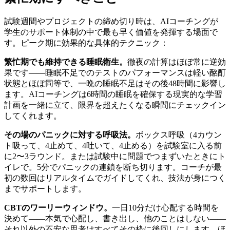
試験週間やプロジェクトの締め切り時は、AIコーチングが
学生のサポート体制の中で最も早く価値を発揮する場面で
す。ピーク期に効果的な具体的テクニック：
繁忙期でも維持できる睡眠衛生。
徹夜の計算はほぼ常に逆効
果です——睡眠不足でのテストのパフォーマンスは軽い酩酊
状態とほぼ同等で、一晩の睡眠不足はその後48時間に影響し
ます。AIコーチングは6時間の睡眠を確保する現実的な学習
計画を一緒に立て、限界を超えたくなる瞬間にチェックイン
してくれます。
その場のパニックに対する呼吸法。
ボックス呼吸（4カウン
ト吸って、4止めて、4吐いて、4止める）を試験室に入る前
に2〜3ラウンド。または試験中に問題でつまずいたときにト
イレで。5分でパニックの連鎖を断ち切ります。コーチが最
初の数回はリアルタイムでガイドしてくれ、技法が身につく
までサポートします。
CBTのワーリーウィンドウ。
一日10分だけ心配する時間を
決めて——本気で心配し、書き出し、他のことはしない——
それ以外の不安な思考はすべてその枠に後回しにします。ほ