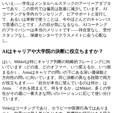
いいえ——学生はメンタルヘルステックのアーリーアダプタ
ーであり、この世代では偏見は急速に減少しています。AI
コーチングを学内カウンセリング、ピアサポートと並行し
て、あるいは単独で使うことは、今やほとんどのキャンパス
で普通のことです。人の目が気になるなら、AIコーチング
のプライバシーは本当のメリットです——待合室なし、受付
スタッフなし、保健センターでクラスメイトに会う心配な
し。
AIはキャリアや大学院の決断に役立ちますか？
はい。Mikkelは特にキャリア判断の戦略的フレーミングに向
いています（どの道、どのオファー、いつ変えるか、いつ留
まるか）。Annaはキャリアの問いの下にある深い価値観と
方向性の問いに向いています。同じ決断の異なる段階で両方
が役立ちます——「自分が本当に望んでいるのは何か」は
Anna、「それを踏まえて、何をするか」はMikkel。多くの学
生がその週に一番大きな問いのバージョンに応じて使い分け
ています。
Verkeはコーチングであり、セラピーや医療行為ではありま