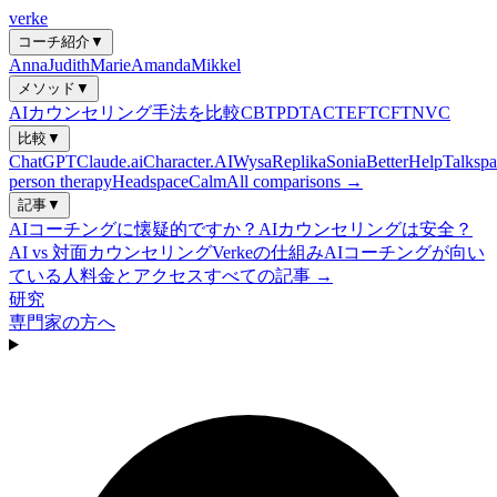
verke
コーチ紹介
▼
Anna
Judith
Marie
Amanda
Mikkel
メソッド
▼
AIカウンセリング手法を比較
CBT
PDT
ACT
EFT
CFT
NVC
比較
▼
ChatGPT
Claude.ai
Character.AI
Wysa
Replika
Sonia
BetterHelp
Talkspa
person therapy
Headspace
Calm
All comparisons →
記事
▼
AIコーチングに懐疑的ですか？
AIカウンセリングは安全？
AI vs 対面カウンセリング
Verkeの仕組み
AIコーチングが向い
ている人
料金とアクセス
すべての記事 →
研究
専門家の方へ