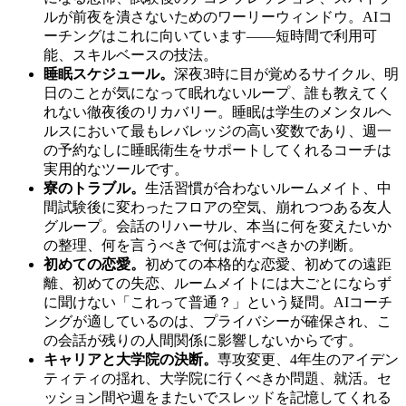
ルが前夜を潰さないためのワーリーウィンドウ。AIコ
ーチングはこれに向いています——短時間で利用可
能、スキルベースの技法。
睡眠スケジュール。
深夜3時に目が覚めるサイクル、明
日のことが気になって眠れないループ、誰も教えてく
れない徹夜後のリカバリー。睡眠は学生のメンタルヘ
ルスにおいて最もレバレッジの高い変数であり、週一
の予約なしに睡眠衛生をサポートしてくれるコーチは
実用的なツールです。
寮のトラブル。
生活習慣が合わないルームメイト、中
間試験後に変わったフロアの空気、崩れつつある友人
グループ。会話のリハーサル、本当に何を変えたいか
の整理、何を言うべきで何は流すべきかの判断。
初めての恋愛。
初めての本格的な恋愛、初めての遠距
離、初めての失恋、ルームメイトには大ごとにならず
に聞けない「これって普通？」という疑問。AIコーチ
ングが適しているのは、プライバシーが確保され、こ
の会話が残りの人間関係に影響しないからです。
キャリアと大学院の決断。
専攻変更、4年生のアイデン
ティティの揺れ、大学院に行くべきか問題、就活。セ
ッション間や週をまたいでスレッドを記憶してくれる