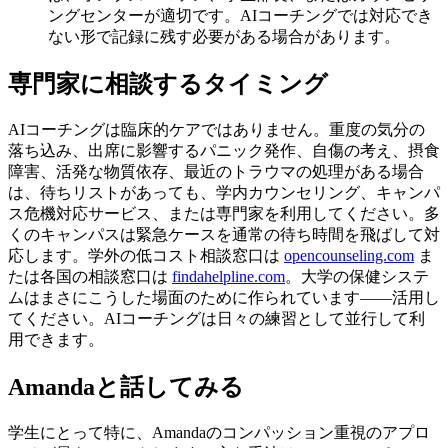
ングセンターが適切です。AIコーチングでは対応でき
ない形で記録に残す必要がある場合があります。
専門家に相談するタイミング
AIコーチングは臨床的ケアではありません。重度の気分の
落ち込み、出席に影響するパニック発作、自傷の考え、摂食
障害、活発な物質依存、最近のトラウマの処理がある場合
は、待ちリストがあっても、学内カウンセリング、キャンパ
ス危機対応サービス、または専門家を利用してください。多
くのキャンパスは緊急ケースを通常の待ち時間を飛ばして対
応します。学外の低コスト相談窓口は
opencounseling.com
ま
たは各国の相談窓口は
findahelpline.com
。大学の保健システ
ムはまさにこうした場面のために作られています——活用し
てください。AIコーチングは日々の練習として並行して利
用できます。
Amandaと話してみる
学生にとって特に、Amandaのコンパッション重視のアプロ