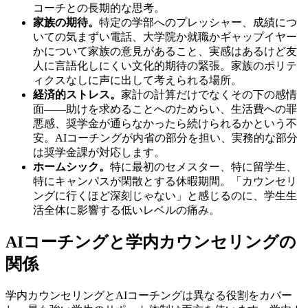
コーチとの長期的な思考。
家族の期待。
特定の学部へのプレッシャー、成績につ
いての気まずい電話、大学院か就職かギャップイヤー
かについて家族の意見があること、実感はあるけど友
人に言語化しにくい文化的期待の緊張。家族のポリテ
ィクスなしに声に出して考えられる場所。
経済的ストレス。
家計の計算だけでなくその下の感情
面——助けを求めることへのためらい、生活費への罪
悪感、奨学金が通らなかったら続けられるかという不
安。AIコーチングが内省の部分を担い、実務的な部分
は奨学金課が対応します。
ホームシック。
特に最初のセメスター、特に留学生、
特にキャンパスが閑散とする休暇期間。「カウンセリ
ングに行くほど深刻じゃない」と感じるのに、学生生
活全体に影響する低いレベルの痛み。
AIコーチングと学内カウンセリングの
関係
学内カウンセリングとAIコーチングは異なる役割をカバー