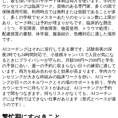
し、最も強い学生のサポート体制は両方を使います。学内カ
ウンセリングは臨床ワーク。資格のある専門家、多くの国で
保険適用可能、利用時点では無料または低額であることが多
く、多くの学校でセメスターあたりのセッション数に上限が
あり、ピーク時には予約が埋まりがちです。臨床的な懸念
（うつ、不安障害、摂食障害、物質使用、トラウマ処理）、
配慮措置の書類、休学届、服薬紹介、危機対応に適した場所
です。
AIコーチングはそれに並行して走る層です。試験前夜の深
夜2時でも24時間対応で、小規模キャンパスで人目が気にな
るときにプライバシーが守られ、月額500円〜2500円と学生
の予算に合い、週一の予約に収まらない日々の練習に適して
います。両方を組み合わせると効果が高まります。学内カウ
ンセリングが大きな枠組みの臨床ワークを担い、AIコーチ
ングが日々のスキルワークとその場のサポートを担う。学内
カウンセラーに待ちリストがあれば、AIコーチングが予約
まで間をつなぎます。待ちリストがなくても、AIコーチン
グには予約ではできない仕事があります（形式とペースが違
うのです）。
繁忙期にすべきこと