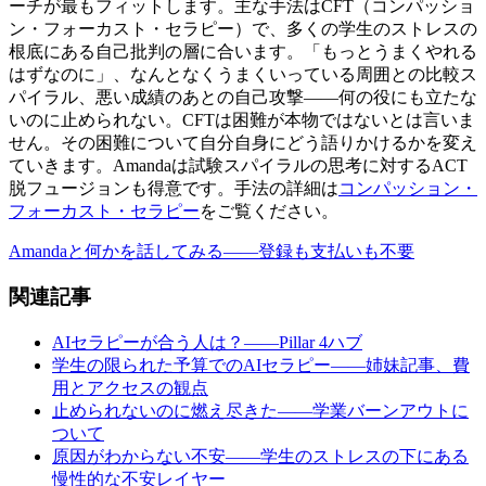
ーチが最もフィットします。主な手法はCFT（コンパッショ
ン・フォーカスト・セラピー）で、多くの学生のストレスの
根底にある自己批判の層に合います。「もっとうまくやれる
はずなのに」、なんとなくうまくいっている周囲との比較ス
パイラル、悪い成績のあとの自己攻撃——何の役にも立たな
いのに止められない。CFTは困難が本物ではないとは言いま
せん。その困難について自分自身にどう語りかけるかを変え
ていきます。Amandaは試験スパイラルの思考に対するACT
脱フュージョンも得意です。手法の詳細は
コンパッション・
フォーカスト・セラピー
をご覧ください。
Amandaと何かを話してみる——登録も支払いも不要
関連記事
AIセラピーが合う人は？——Pillar 4ハブ
学生の限られた予算でのAIセラピー——姉妹記事、費
用とアクセスの観点
止められないのに燃え尽きた——学業バーンアウトに
ついて
原因がわからない不安——学生のストレスの下にある
慢性的な不安レイヤー