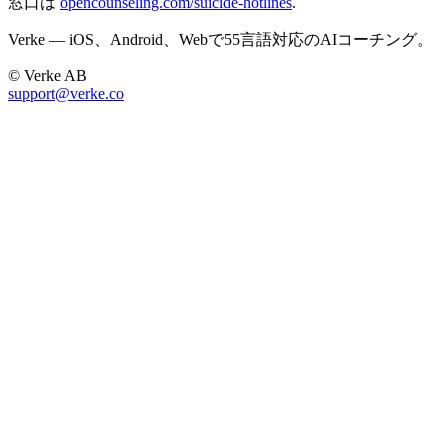
窓口は
opencounseling.com/suicide-hotlines
.
Verke — iOS、Android、Webで55言語対応のAIコーチング。
© Verke AB
support@verke.co