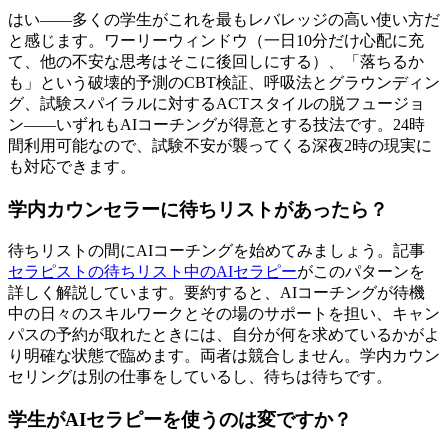
はい——多くの学生がこれを最もレバレッジの高い使い方だ
と感じます。ワーリーウィンドウ（一日10分だけ心配に充
て、他の不安な思考はそこに後回しにする）、「落ちるか
も」という破壊的予測のCBT検証、呼吸法とグラウンディン
グ、試験スパイラルに対するACTスタイルの脱フュージョ
ン——いずれもAIコーチングが得意とする技法です。24時
間利用可能なので、試験不安が襲ってくる深夜2時の現実に
も対応できます。
学内カウンセラーに待ちリストがあったら？
待ちリストの間にAIコーチングを始めてみましょう。記事
セラピストの待ちリスト中のAIセラピー
がこのパターンを
詳しく解説しています。要約すると、AIコーチングが待機
中の日々のスキルワークとその場のサポートを担い、キャン
パスの予約が取れたときには、自分が何を求めているかがよ
り明確な状態で臨めます。両者は競合しません。学内カウン
セリングは別の仕事をしているし、待ちは待ちです。
学生がAIセラピーを使うのは変ですか？