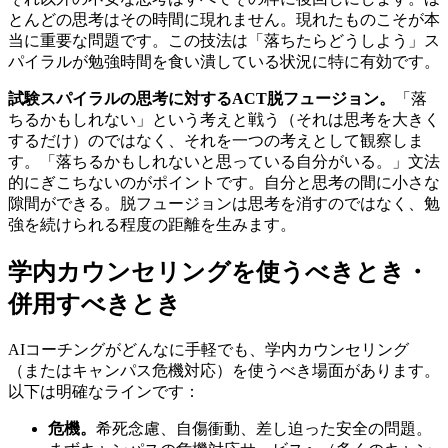
とんどの思考はその時間に現れません。現れたものこそが本
当に重要な問題です。この技法は「落ちたらどうしよう」ス
パイラルが勉強時間を食い潰している状況に特に有効です。
試験スパイラルの思考に対するACT脱フュージョン。
「落
ちるかもしれない」という考えと戦う（それは思考を大きく
するだけ）のではなく、それを一つの考えとして観察しま
す。「落ちるかもしれないと思っている自分がいる。」文法
的にぎこちないのがポイントです。自分と思考の間に小さな
隙間ができる。脱フュージョンは思考を消すのではなく、勉
強を続けられる程度の距離を生みます。
学内カウンセリングを使うべきとき・
併用すべきとき
AIコーチングがどんなに手軽でも、学内カウンセリング
（またはキャンパス危機対応）を使うべき場面があります。
以下は明確なラインです：
危機。
希死念慮、自傷衝動、差し迫った安全の問題。