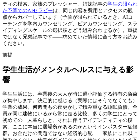
ティの模索、家族のプレッシャー。姉妹記事の
学生の限られ
た予算でのAIセラピー
は、同じ内容を費用とアクセスの観
点からカバーしています（予算が限られているとき、AIコ
ーチングを学内カウンセリング、ピアカウンセリング、スラ
イディングスケールの選択肢とどう組み合わせるか）。重複
ではなく兄弟記事です——求めていた情報に合う方をお読み
ください。
前提
学生生活がメンタルヘルスに与える影
響
学生生活には、卒業後の大人が時に過小評価する特有の負荷
が集中します。決定的に感じる（実際にはそうでなくても）
学業の成果。何週間もの夜更かしで積み重なる睡眠負債。全
員が同じ建物にいるから常に走る比較。多くの学生にとって
初めての一人暮らしと、それに伴うアイデンティティの模
索。ここに本当に居場所があるのかというインポスター症候
群。お金だけの問題ではない経済的心配——家族にこれ以上
頼みたくない、仕事がダメになったら続けられないという不