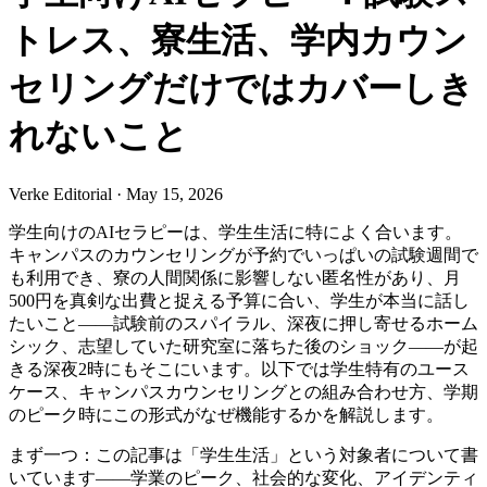
トレス、寮生活、学内カウン
セリングだけではカバーしき
れないこと
Verke Editorial
·
May 15, 2026
学生向けのAIセラピーは、学生生活に特によく合います。
キャンパスのカウンセリングが予約でいっぱいの試験週間で
も利用でき、寮の人間関係に影響しない匿名性があり、月
500円を真剣な出費と捉える予算に合い、学生が本当に話し
たいこと——試験前のスパイラル、深夜に押し寄せるホーム
シック、志望していた研究室に落ちた後のショック——が起
きる深夜2時にもそこにいます。以下では学生特有のユース
ケース、キャンパスカウンセリングとの組み合わせ方、学期
のピーク時にこの形式がなぜ機能するかを解説します。
まず一つ：この記事は「学生生活」という対象者について書
いています——学業のピーク、社会的な変化、アイデンティ