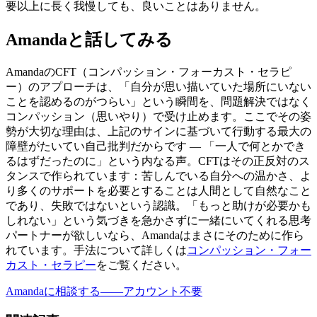
要以上に長く我慢しても、良いことはありません。
Amandaと話してみる
AmandaのCFT（コンパッション・フォーカスト・セラピ
ー）のアプローチは、「自分が思い描いていた場所にいない
ことを認めるのがつらい」という瞬間を、問題解決ではなく
コンパッション（思いやり）で受け止めます。ここでその姿
勢が大切な理由は、上記のサインに基づいて行動する最大の
障壁がたいてい自己批判だからです — 「一人で何とかでき
るはずだったのに」という内なる声。CFTはその正反対のス
タンスで作られています：苦しんでいる自分への温かさ、よ
り多くのサポートを必要とすることは人間として自然なこと
であり、失敗ではないという認識。「もっと助けが必要かも
しれない」という気づきを急かさずに一緒にいてくれる思考
パートナーが欲しいなら、Amandaはまさにそのために作ら
れています。手法について詳しくは
コンパッション・フォー
カスト・セラピー
をご覧ください。
Amandaに相談する——アカウント不要