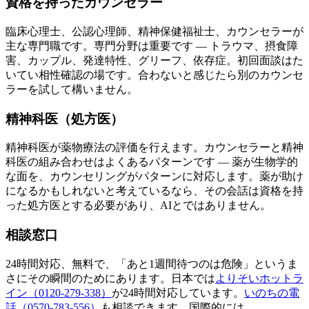
資格を持ったカウンセラー
臨床心理士、公認心理師、精神保健福祉士、カウンセラーが
主な専門職です。専門分野は重要です — トラウマ、摂食障
害、カップル、発達特性、グリーフ、依存症。初回面談はた
いてい相性確認の場です。合わないと感じたら別のカウンセ
ラーを試して構いません。
精神科医（処方医）
精神科医が薬物療法の評価を行えます。カウンセラーと精神
科医の組み合わせはよくあるパターンです — 薬が生物学的
な面を、カウンセリングがパターンに対応します。薬が助け
になるかもしれないと考えているなら、その会話は資格を持
った処方医とする必要があり、AIとではありません。
相談窓口
24時間対応、無料で、「あと1週間待つのは危険」というま
さにその瞬間のためにあります。日本では
よりそいホットラ
イン（0120-279-338）
が24時間対応しています。
いのちの電
話（0570-783-556）
も相談できます。国際的には