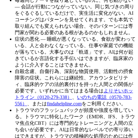
毎週同じテーマを繰り返しているのに、何も動かない
— 会話が行動につながっていない。同じ気づきの周り
をぐるぐるしているだけで、実生活に変化がない。AI
コーチングはパターンを見せてくれます。でも本気で
取り組んでも変えられない場合、そのパターンには専
門家が関わる必要のある根があるのかもしれません。
症状の悪化 — 睡眠が悪くなっている、食欲が変わって
いる、人と会わなくなっている、仕事や家庭での機能
が落ちている。大事なのは「軌道」です。AIは何が起
きているか言語化する手伝いはできますが、臨床家の
ように介入することはできません。
自殺念慮、自傷行為、深刻な物質使用、活動性の摂食
障害の症状。これらには継続性、アカウンタビリテ
ィ、臨床的ケアの法的裏付けを持った人間との関係が
必要です。いずれかに当てはまる場合は
よりそいホッ
トライン（0120-279-338）
、
いのちの電話（0570-783-
556）
、または
findahelpline.com
をご利用ください。
トラウマのフラッシュバックが頻度や強度を増してい
る。トラウマに特化したワーク（EMDR、IFS、トラウ
マ焦点化CBT）には専門的なトレーニングと人間の立
ち会いが必要です。AIは日常的なレベルでの寄り添い
はできますが、トラウマの積極的な処理のためには作