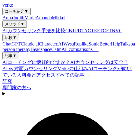
verke
コーチ紹介
▼
Anna
Judith
Marie
Amanda
Mikkel
メソッド
▼
AIカウンセリング手法を比較
CBT
PDT
ACT
EFT
CFT
NVC
比較
▼
ChatGPT
Claude.ai
Character.AI
Wysa
Replika
Sonia
BetterHelp
Talkspa
person therapy
Headspace
Calm
All comparisons →
記事
▼
AIコーチングに懐疑的ですか？
AIカウンセリングは安全？
AI vs 対面カウンセリング
Verkeの仕組み
AIコーチングが向い
ている人
料金とアクセス
すべての記事 →
研究
専門家の方へ