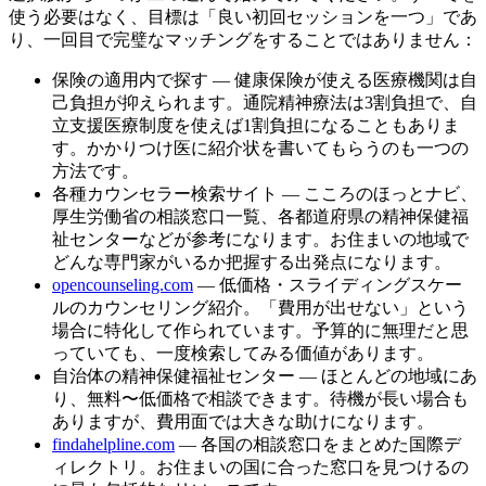
使う必要はなく、目標は「良い初回セッションを一つ」であ
り、一回目で完璧なマッチングをすることではありません：
保険の適用内で探す — 健康保険が使える医療機関は自
己負担が抑えられます。通院精神療法は3割負担で、自
立支援医療制度を使えば1割負担になることもありま
す。かかりつけ医に紹介状を書いてもらうのも一つの
方法です。
各種カウンセラー検索サイト — こころのほっとナビ、
厚生労働省の相談窓口一覧、各都道府県の精神保健福
祉センターなどが参考になります。お住まいの地域で
どんな専門家がいるか把握する出発点になります。
opencounseling.com
— 低価格・スライディングスケー
ルのカウンセリング紹介。「費用が出せない」という
場合に特化して作られています。予算的に無理だと思
っていても、一度検索してみる価値があります。
自治体の精神保健福祉センター — ほとんどの地域にあ
り、無料〜低価格で相談できます。待機が長い場合も
ありますが、費用面では大きな助けになります。
findahelpline.com
— 各国の相談窓口をまとめた国際デ
ィレクトリ。お住まいの国に合った窓口を見つけるの