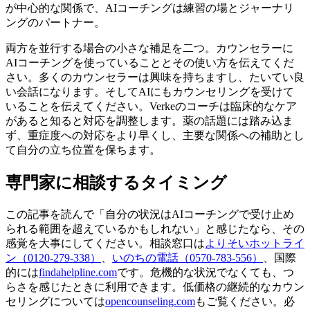
が中心的な関係で、AIコーチングは練習の場とジャーナリ
ングのパートナー。
両方を並行する場合の小さな補足を二つ。カウンセラーに
AIコーチングを使っていることとその使い方を伝えてくだ
さい。多くのカウンセラーは興味を持ちますし、たいてい良
い会話になります。そしてAIにもカウンセリングを受けて
いることを伝えてください。Verkeのコーチは臨床的なケア
があると知ると対応を調整します。薬の話題には踏み込ま
ず、重症度への対応をより早くし、主要な関係への補助とし
て自分の立ち位置を保ちます。
専門家に相談するタイミング
この記事を読んで「自分の状況はAIコーチングで受け止め
られる範囲を超えているかもしれない」と感じたなら、その
感覚を大事にしてください。相談窓口は
よりそいホットライ
ン（0120-279-338）
、
いのちの電話（0570-783-556）
、国際
的には
findahelpline.com
です。危機的な状況でなくても、つ
らさを感じたときに利用できます。低価格の継続的なカウン
セリングについては
opencounseling.com
もご覧ください。必