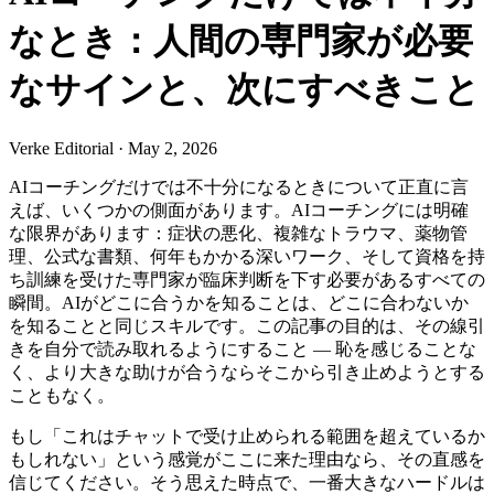
なとき：人間の専門家が必要
なサインと、次にすべきこと
Verke Editorial
·
May 2, 2026
AIコーチングだけでは不十分になるときについて正直に言
えば、いくつかの側面があります。AIコーチングには明確
な限界があります：症状の悪化、複雑なトラウマ、薬物管
理、公式な書類、何年もかかる深いワーク、そして資格を持
ち訓練を受けた専門家が臨床判断を下す必要があるすべての
瞬間。AIがどこに合うかを知ることは、どこに合わないか
を知ることと同じスキルです。この記事の目的は、その線引
きを自分で読み取れるようにすること — 恥を感じることな
く、より大きな助けが合うならそこから引き止めようとする
こともなく。
もし「これはチャットで受け止められる範囲を超えているか
もしれない」という感覚がここに来た理由なら、その直感を
信じてください。そう思えた時点で、一番大きなハードルは