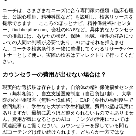
コーチは、さまざまなニーズに合う専門家の種類（臨床心理
士、公認心理師、精神科医など）を説明し、検索リソースを
提示できます — こころのほっとナビ、精神保健福祉センタ
ー、findahelpline.com、会社のEAPなど。具体的なカウンセラ
ーの推薦には、あなたの状況、保険、地域、相性の好みにつ
いての人間の判断が必要であり、AIにはそれを担えませ
ん。コーチを検索条件を一緒に整理してくれるリサーチパー
トナーとして使い、実際の検索はディレクトリで行ってくだ
さい。
カウンセラーの費用が出せない場合は？
現実的な選択肢は存在します。自治体の精神保健福祉センタ
ー（無料相談）、自立支援医療制度（自己負担1割）、大学
院の心理相談室（無料〜低価格）、EAP（会社の福利厚生で
数回無料）、学生なら大学の学生相談室。費用の壁は現実に
ありますが、最初に思うほど越えられないものでもありませ
ん。費用が気になるときのAIコーチングの活用については
関連記事もご覧ください。カウンセラーを探している間も
AIコーチングは使い続けられます。どちらか一方ではな