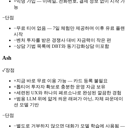
+
익명 가입 — 이메일, 전화번호, 결제 정보 없이 시작 가
능
−
단점
−
무료 티어 없음 — 7일 체험만 제공하며 이후 유료 플랜
시작
−
벤처 투자를 받은 경쟁사 대비 자금력이 작은 편
−
상담 기법 목록에 DBT와 동기강화상담 미포함
Ash
✓
장점
+
지금 바로 무료 이용 가능 — 카드 등록 불필요
+
톱티어 투자자 확보로 충분한 운영 자금 보유
+
세련된 UX와 하나의 페르소나로 완성된 깔끔한 경험
+
범용 LLM 위에 얇게 씌운 래퍼가 아닌, 자체 파운데이
션 모델 기반
−
단점
−
별도로 거부하지 않으면 대화가 모델 학습에 사용됨 —