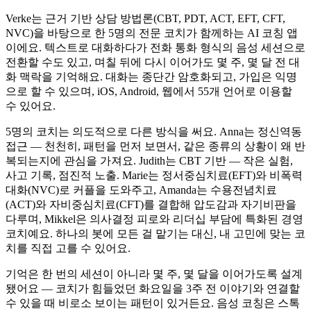
Verke는 근거 기반 상담 방법론(CBT, PDT, ACT, EFT, CFT,
NVC)을 바탕으로 한 5명의 전문 코치가 함께하는 AI 코칭 앱
이에요. 텍스트로 대화하다가 전화 통화 형식의 음성 세션으로
전환할 수도 있고, 며칠 뒤에 다시 이어가도 몇 주, 몇 달 전 대
화 맥락을 기억해요. 대화는 종단간 암호화되고, 가입은 익명
으로 할 수 있으며, iOS, Android, 웹에서 55개 언어로 이용할
수 있어요.
5명의 코치는 의도적으로 다른 방식을 써요. Anna는 정신역동
접근 — 천천히, 패턴을 먼저 보면서, 같은 종류의 상황이 왜 반
복되는지에 관심을 가져요. Judith는 CBT 기반 — 작은 실험,
사고 기록, 점진적 노출. Marie는 정서중심치료(EFT)와 비폭력
대화(NVC)로 커플을 도와주고, Amanda는 수용전념치료
(ACT)와 자비중심치료(CFT)를 결합해 압도감과 자기비판을
다루며, Mikkel은 의사결정 피로와 리더십 부담에 특화된 경영
코치예요. 하나의 봇에 모든 걸 맡기는 대신, 내 고민에 맞는 코
치를 직접 고를 수 있어요.
기억은 한 번의 세션이 아니라 몇 주, 몇 달을 이어가도록 설계
됐어요 — 코치가 힘들었던 화요일을 3주 전 이야기와 연결할
수 있을 때 비로소 보이는 패턴이 있거든요. 음성 코칭은 스톡