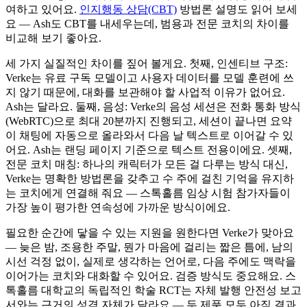
여하고 있어요.
인지행동 상담(CBT)
방법론 설명도 읽어 보세
요 — Ash도 CBT를 내세우는데, 범용과 전문 코치의 차이를
비교해 보기 좋아요.
세 가지 실질적인 차이를 짚어 볼게요. 첫째, 인센티브 구조:
Verke는 유료 구독 모델이고 사용자 데이터를 모델 훈련에 쓰
지 않기 때문에, 대화를 보관해야 할 사업적 이유가 없어요.
Ash는 달라요. 둘째, 음성: Verke의 음성 세션은 전화 통화 방식
(WebRTC)으로 최대 20분까지 진행되고, 세션이 끝나면 요약
이 채팅에 자동으로 올라와서 다음 날 텍스트로 이어갈 수 있
어요. Ash는 랜딩 페이지 기준으로 텍스트 전용이에요. 셋째,
전문 코치 매칭: 하나의 캐릭터가 모든 걸 다루는 방식 대신,
Verke는 명확한 방법론을 갖추고 수 주에 걸친 기억을 유지하
는 코치에게 연결해 줘요 — 스톡홀름 임상 시험 참가자들이
가장 높이 평가한 연속성에 가까운 방식이에요.
필요한 순간에 닿을 수 있는 지원을 원한다면 Verke가 맞아요
— 늦은 밤, 조용한 주말, 뭔가 마음에 걸리는 짧은 틈에, 남의
시선 걱정 없이, 실제로 생각하는 언어로, 다음 주에도 맥락을
이어가는 코치와 대화할 수 있어요. 검증 방식도 중요해요. 스
톡홀름 대학교의 독립적인 학술 RCT는 자체 발행 안전성 보고
서와는 근거의 성격 자체가 달라요 — 두 제품 모두 아직 결과