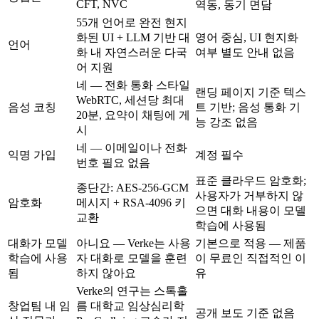
CFT, NVC
역동, 동기 면담
55개 언어로 완전 현지
화된 UI + LLM 기반 대
영어 중심, UI 현지화
언어
화 내 자연스러운 다국
여부 별도 안내 없음
어 지원
네 — 전화 통화 스타일
랜딩 페이지 기준 텍스
WebRTC, 세션당 최대
음성 코칭
트 기반; 음성 통화 기
20분, 요약이 채팅에 게
능 강조 없음
시
네 — 이메일이나 전화
익명 가입
계정 필수
번호 필요 없음
표준 클라우드 암호화;
종단간: AES-256-GCM
사용자가 거부하지 않
암호화
메시지 + RSA-4096 키
으면 대화 내용이 모델
교환
학습에 사용됨
대화가 모델
아니요 — Verke는 사용
기본으로 적용 — 제품
학습에 사용
자 대화로 모델을 훈련
이 무료인 직접적인 이
됨
하지 않아요
유
Verke의 연구는 스톡홀
창업팀 내 임
름 대학교 임상심리학
공개 보도 기준 없음