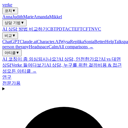
verke
코치
▼
Anna
Judith
Marie
Amanda
Mikkel
상담 기법
▼
AI 상담 방법 비교하기
CBT
PDT
ACT
EFT
CFT
NVC
비교
▼
ChatGPT
Claude.ai
Character.AI
Wysa
Replika
Sonia
BetterHelp
Talkspa
person therapy
Headspace
Calm
All comparisons →
아티클
▼
AI 코칭이 좀 의심되시나요?
AI 상담, 안전한가요?
AI vs 대면
상담
Verke 들여다보기
AI 상담, 누구를 위한 걸까
비용 & 접근
성
모든 아티클 →
연구
전문가용