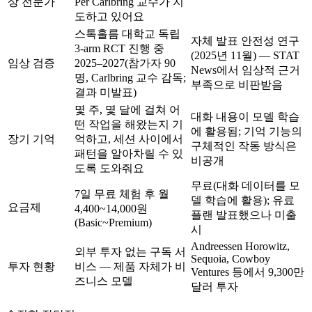
상 전문가
Per Carlbring 교수가 지
도하고 있어요
스톡홀름 대학교 독립
자체 발표 안전성 연구
3-arm RCT 진행 중
(2025년 11월) — STAT
임상 검증
2025–2027(참가자 90
News에서 임상적 근거
명, Carlbring 교수 감독;
부족으로 비판받음
결과 미발표)
몇 주, 몇 달에 걸쳐 어
대화 내용이 모델 학습
떤 작업을 해왔는지 기
에 활용됨; 기억 기능의
장기 기억
억하고, 세션 사이에서
구체적인 작동 방식은
패턴을 알아차릴 수 있
비공개
도록 도와줘요
무료(대화 데이터를 모
7일 무료 체험 후
월
델 학습에 활용); 유료
요금제
4,400~14,000원
플랜 발표했으나 미출
(Basic~Premium)
시
Andreessen Horowitz,
외부 투자 없는 구독 서
Sequoia, Cowboy
투자 현황
비스 — 제품 자체가 비
Ventures 등에서
9,300만
즈니스 모델
달러
투자