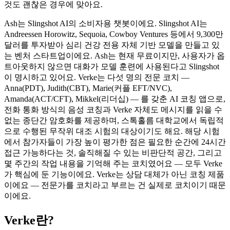
것도 괜찮은 경우에 맞아요.
Ash는 Slingshot AI의 소비자용 챗봇이에요. Slingshot AI는
Andreessen Horowitz, Sequoia, Cowboy Ventures 등에서
9,300만
달러
를 투자받아 심리 건강 전용 자체 기반 모델을 만들고 있
는 벤처 스타트업이에요. Ash는 현재 무료이지만, 사용자가 옵
트아웃하지 않으면 대화가 모델 훈련에 사용된다고 Slingshot
이 명시하고 있어요. Verke는 다섯 명의 전문 코치 —
Anna(PDT), Judith(CBT), Marie(커플 EFT/NVC),
Amanda(ACT/CFT), Mikkel(리더십) — 를 갖춘 AI 코칭 앱으로,
전화 통화 방식의 음성 코칭과 Verke 자체도 메시지를 읽을 수
없는 종단간 암호화를 제공하며, 스톡홀름 대학교에서 독립적
으로 수행된 무작위 대조 시험의 대상이기도 해요. 해당 시험
에서 참가자들이 가장 높이 평가한 점은 필요한 순간에 24시간
접근 가능하다는 것, 솔직해질 수 있는 비판단적 공간, 그리고
몇 주간의 작업 내용을 기억해 주는 코치였어요 — 모두 Verke
가 핵심에 둔 기능이에요. Verke는 상담 대체가 아닌 코칭 제품
이에요 — 전문가를 코치라고 부르는 건 실제로 코치이기 때문
이에요.
Verke란?