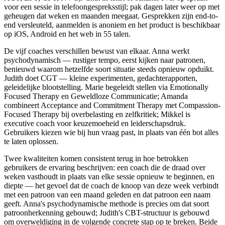
voor een sessie in telefoongespreksstijl; pak dagen later weer op met
geheugen dat weken en maanden meegaat. Gesprekken zijn end-to-
end versleuteld, aanmelden is anoniem en het product is beschikbaar
op iOS, Android en het web in 55 talen.
De vijf coaches verschillen bewust van elkaar. Anna werkt
psychodynamisch — rustiger tempo, eerst kijken naar patronen,
benieuwd waarom hetzelfde soort situatie steeds opnieuw opduikt.
Judith doet CGT — kleine experimenten, gedachterapporten,
geleidelijke blootstelling. Marie begeleidt stellen via Emotionally
Focused Therapy en Geweldloze Communicatie; Amanda
combineert Acceptance and Commitment Therapy met Compassion-
Focused Therapy bij overbelasting en zelfkritiek; Mikkel is
executive coach voor keuzemoeheid en leiderschapsdruk.
Gebruikers kiezen wie bij hun vraag past, in plaats van één bot alles
te laten oplossen.
Twee kwaliteiten komen consistent terug in hoe betrokken
gebruikers de ervaring beschrijven: een coach die de draad over
weken vasthoudt in plaats van elke sessie opnieuw te beginnen, en
diepte — het gevoel dat de coach de knoop van deze week verbindt
met een patroon van een maand geleden en dat patroon een naam
geeft. Anna's psychodynamische methode is precies om dat soort
patroonherkenning gebouwd; Judith's CBT-structuur is gebouwd
om overweldiging in de volgende concrete stap op te breken. Beide