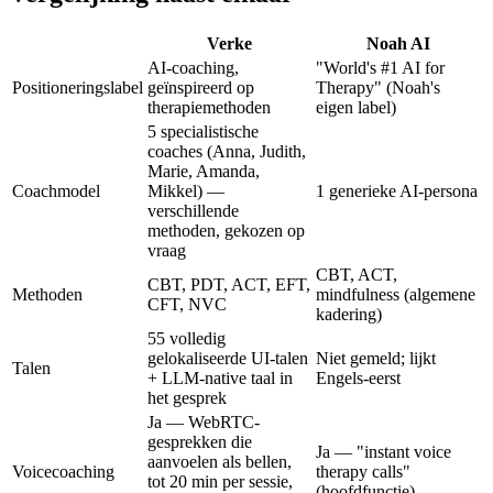
Verke
Noah AI
AI-coaching,
"World's #1 AI for
Positioneringslabel
geïnspireerd op
Therapy" (Noah's
therapiemethoden
eigen label)
5 specialistische
coaches (Anna, Judith,
Marie, Amanda,
Coachmodel
Mikkel) —
1 generieke AI-persona
verschillende
methoden, gekozen op
vraag
CBT, ACT,
CBT, PDT, ACT, EFT,
Methoden
mindfulness (algemene
CFT, NVC
kadering)
55 volledig
gelokaliseerde UI-talen
Niet gemeld; lijkt
Talen
+ LLM-native taal in
Engels-eerst
het gesprek
Ja — WebRTC-
gesprekken die
Ja — "instant voice
aanvoelen als bellen,
Voicecoaching
therapy calls"
tot 20 min per sessie,
(hoofdfunctie)