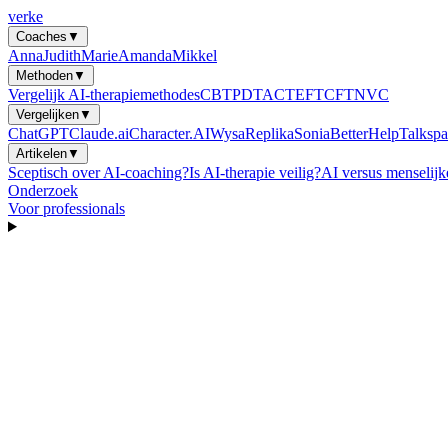
verke
Coaches
▼
Anna
Judith
Marie
Amanda
Mikkel
Methoden
▼
Vergelijk AI-therapiemethodes
CBT
PDT
ACT
EFT
CFT
NVC
Vergelijken
▼
ChatGPT
Claude.ai
Character.AI
Wysa
Replika
Sonia
BetterHelp
Talkspa
Artikelen
▼
Sceptisch over AI-coaching?
Is AI-therapie veilig?
AI versus menselijk
Onderzoek
Voor professionals