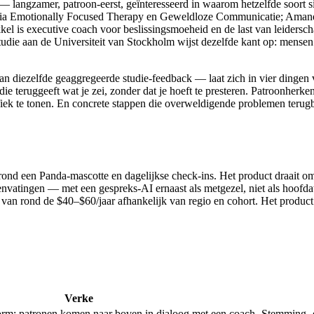
langzamer, patroon-eerst, geïnteresseerd in waarom hetzelfde soort si
ellen via Emotionally Focused Therapy en Geweldloze Communicatie; A
 is executive coach voor beslissingsmoeheid en de last van leiderscha
tudie aan de Universiteit van Stockholm wijst dezelfde kant op: mensen b
van diezelfde geaggregeerde studie-feedback — laat zich in vier dingen 
e teruggeeft wat je zei, zonder dat je hoeft te presteren. Patroonherke
fiek te tonen. En concrete stappen die overweldigende problemen terugb
nd een Panda-mascotte en dagelijkse check-ins. Het product draait om
vatingen — met een gespreks-AI ernaast als metgezel, niet als hoofdatt
e van rond de
$40–$60/jaar
afhankelijk van regio en cohort. Het product
Verke
rm: patronen komen naar boven in dialoog met een coach
Stemming- e