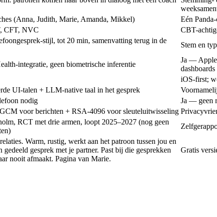
weeksamenv
aches (Anna, Judith, Marie, Amanda, Mikkel)
Eén Panda-c
, CFT, NVC
CBT-achtige
foongesprek-stijl, tot 20 min, samenvatting terug in de
Stem en typ
Ja — Apple 
th-integratie, geen biometrische inferentie
dashboards
iOS-first; 
erde UI-talen + LLM-native taal in het gesprek
Voornamelij
lefoon nodig
Ja — geen r
GCM voor berichten + RSA-4096 voor sleuteluitwisseling
Privacyvrie
kholm, RCT met drie armen, loopt 2025–2027 (nog geen
Zelfgerappo
ten)
aties. Warm, rustig, werkt aan het patroon tussen jou en
n gedeeld gesprek met je partner. Past bij die gesprekken
Gratis versi
maar nooit afmaakt.
Pagina van Marie
.