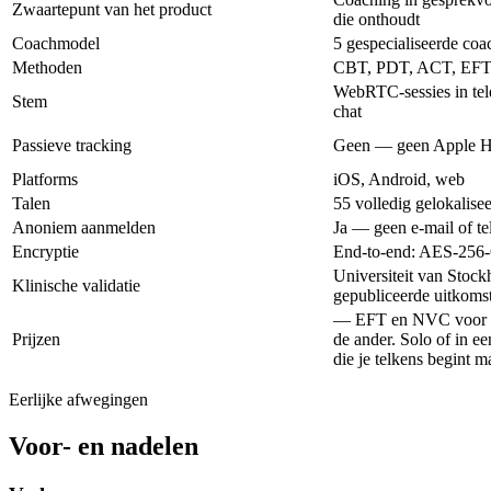
Zwaartepunt van het product
die onthoudt
Coachmodel
5 gespecialiseerde co
Methoden
CBT, PDT, ACT, EFT
WebRTC-sessies in tele
Stem
chat
Passieve tracking
Geen — geen Apple Heal
Platforms
iOS, Android, web
Talen
55 volledig gelokalise
Anoniem aanmelden
Ja — geen e-mail of te
Encryptie
End-to-end: AES-256-
Universiteit van Stoc
Klinische validatie
gepubliceerde uitkoms
— EFT en NVC voor rel
Prijzen
de ander. Solo of in ee
die je telkens begint 
Eerlijke afwegingen
Voor- en nadelen