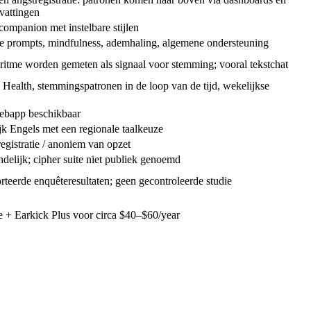
attingen
ompanion met instelbare stijlen
 prompts, mindfulness, ademhaling, algemene ondersteuning
ritme worden gemeten als signaal voor stemming; vooral tekstchat
Health, stemmingspatronen in de loop van de tijd, wekelijkse
webapp beschikbaar
k Engels met een regionale taalkeuze
egistratie / anoniem van opzet
ndelijk; cipher suite niet publiek genoemd
rteerde enquêteresultaten; geen gecontroleerde studie
e + Earkick Plus voor circa
$40–$60/year