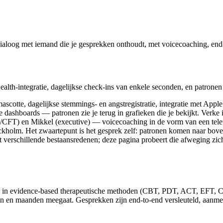
ialoog met iemand die je gesprekken onthoudt, met voicecoaching, end-
alth-integratie, dagelijkse check-ins van enkele seconden, en patronen 
ascotte, dagelijkse stemmings- en angstregistratie, integratie met Appl
de dashboards — patronen zie je terug in grafieken die je bekijkt. Ver
T) en Mikkel (executive) — voicecoaching in de vorm van een telefo
ckholm. Het zwaartepunt is het gesprek zelf: patronen komen naar bove
et verschillende bestaansredenen; deze pagina probeert die afweging zic
ind in evidence-based therapeutische methoden (CBT, PDT, ACT, EFT, CF
en en maanden meegaat. Gesprekken zijn end-to-end versleuteld, aanmel