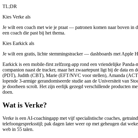
TL;DR
Kies Verke als
Je wilt een coach met wie je praat — patronen komen naar boven in d
een coach die past bij het thema.
Kies Earkick als
Je wilt een gratis, lichte stemmingstracker — dashboards met Apple He
Earkick is een mobile-first zelfzorg-app rond een vriendelijke Panda-m
companion naast de tracker, maar het zwaartepunt ligt bij de data en 
(PDT), Judith (CBT), Marie (EFT/NVC voor stellen), Amanda (ACT/CF
lopende 3-armige gerandomiseerde studie aan de Universiteit van Sto
je doorheen scrolt. Het zijn eerlijk gezegd verschillende producten m
doen.
Wat is Verke?
Verke is een AI-coachingapp met vijf specialistische coaches, getra
telefoongespreksstijl; pak dagen later weer op met geheugen dat wek
web in 55 talen.