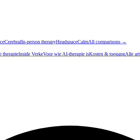
ce
Cerebral
In-person therapy
Headspace
Calm
All comparisons →
e therapie
Inside Verke
Voor wie AI-therapie is
Kosten & toegang
Alle ar