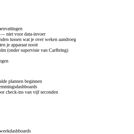
menvattingen
 — niet voor data-invoer
nden tussen wat je over weken aandroeg
en je apparaat nooit
lm (onder supervisie van Carlbring)
angen
aalde plannen beginnen
stemmingsdashboards
or check-ins van vijf seconden
, weekdashboards