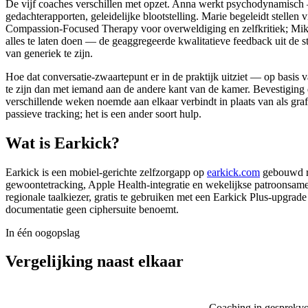
De vijf coaches verschillen met opzet. Anna werkt psychodynamisch — 
gedachterapporten, geleidelijke blootstelling. Marie begeleidt st
Compassion-Focused Therapy voor overweldiging en zelfkritiek; Mikkel
alles te laten doen — de geaggregeerde kwalitatieve feedback uit de s
van generiek te zijn.
Hoe dat conversatie-zwaartepunt er in de praktijk uitziet — op basis 
te zijn dan met iemand aan de andere kant van de kamer. Bevestiging di
verschillende weken noemde aan elkaar verbindt in plaats van als gra
passieve tracking; het is een ander soort hulp.
Wat is Earkick?
Earkick is een mobiel-gerichte zelfzorgapp op
earkick.com
gebouwd ro
gewoontetracking, Apple Health-integratie en wekelijkse patroonsamen
regionale taalkiezer, gratis te gebruiken met een Earkick Plus-upgrad
documentatie geen ciphersuite benoemt.
In één oogopslag
Vergelijking naast elkaar
Coaching in gesprekvo