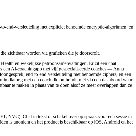
to-end-versleuteling met expliciet benoemde encryptie-algoritmen, en
die zichtbaar worden via grafieken die je doorscrolt.
e Health en wekelijkse patroonsamenvattingen. Er zit een chat-
ke is een AI-coachingapp met vijf gespecialiseerde coaches — Anna
ongesprek, end-to-end-versleuteling met benoemde ciphers, en een
n in dialoog met een coach die onthoudt, niet via een dashboard waar
htbaar te maken in plaats van te doen alsof ze meer overlappen dan ze
T, NVC). Chat in tekst of schakel over op spraak voor een sessie in
den is anoniem en het product is beschikbaar op iOS, Android en het