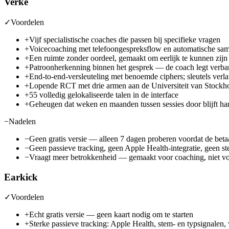
Verke
✓
Voordelen
+
Vijf specialistische coaches die passen bij specifieke vragen
+
Voicecoaching met telefoongespreksflow en automatische sa
+
Een ruimte zonder oordeel, gemaakt om eerlijk te kunnen zijn
+
Patroonherkenning binnen het gesprek — de coach legt verba
+
End-to-end-versleuteling met benoemde ciphers; sleutels verlat
+
Lopende RCT met drie armen aan de Universiteit van Stockho
+
55 volledig gelokaliseerde talen in de interface
+
Geheugen dat weken en maanden tussen sessies door blijft h
−
Nadelen
−
Geen gratis versie — alleen 7 dagen proberen voordat de bet
−
Geen passieve tracking, geen Apple Health-integratie, geen 
−
Vraagt meer betrokkenheid — gemaakt voor coaching, niet vo
Earkick
✓
Voordelen
+
Echt gratis versie — geen kaart nodig om te starten
+
Sterke passieve tracking: Apple Health, stem- en typsignalen