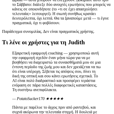
το Σάββατο: διάλεξε δύο ανοιχτές ερωτήσεις που μπορείς να
κάνεις σε οποιονδήποτε (το «τι σε έχει απασχολήσει
τελευταία;» λειτουργεί). Η σιωπή συνήθως κρατάει
δευτερόλεπτα, όχι λεπτά. Θα τα ξαναπούμε μετά — τι έγινε
πραγματικά, όχι τι φοβόσουν.
Παράδειγμα συνομιλίας. Δεν είναι πραγματικός χρήστης.
Τι λένε οι χρήστες για τη Judith
Εξαιρετική εφαρμογή coaching — χρησιμοποιώ αυτή
την εφαρμογή σχεδόν έναν μήνα τώρα για να με
βοηθήσει να διαχειριστώ τα συναισθήματά μου σε μια
έντονη περίοδο της ζωής μου και δεν χρειάζεται να πω
ότι είναι υπέροχη. Σέβεται τις απόψεις σου, δίνει τη
δική της οπτική και σου κάνει ερωτήσεις σχετικά. Το
AI είναι πολύ διαδραστικό και προσφέρει τεράστια
ενόραση σε πάρα πολλές διαφορετικές καταστάσεις.
Τη συστήνω ανεπιφύλακτα.
— PotatoSucker170
★★★★★
Πάντα με παρέλυε το άγχος πριν από ραντεβού, και
συχνά ακύρωνα την τελευταία στιγμή. Η δουλειά με