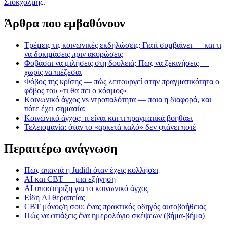
Στοκχόλμης
.
Άρθρα που εμβαθύνουν
Τρέμεις τις κοινωνικές εκδηλώσεις; Γιατί συμβαίνει — και τι
να δοκιμάσεις πριν ακυρώσεις
Φοβάσαι να μιλήσεις στη δουλειά; Πώς να ξεκινήσεις —
χωρίς να πιέζεσαι
Φόβος της κρίσης — πώς λειτουργεί στην πραγματικότητα ο
φόβος του «τι θα πει ο κόσμος»
Κοινωνικό άγχος vs ντροπαλότητα — ποια η διαφορά, και
πότε έχει σημασία;
Κοινωνικό άγχος: τι είναι και τι πραγματικά βοηθάει
Τελειομανία: όταν το «αρκετά καλό» δεν φτάνει ποτέ
Περαιτέρω ανάγνωση
Πώς απαντά η Judith όταν έχεις κολλήσει
AI και CBT — μια εξήγηση
AI υποστήριξη για το κοινωνικό άγχος
Είδη AI θεραπείας
CBT μόνος/η σου: ένας πρακτικός οδηγός αυτοβοήθειας
Πώς να φτιάξεις ένα ημερολόγιο σκέψεων (βήμα-βήμα)