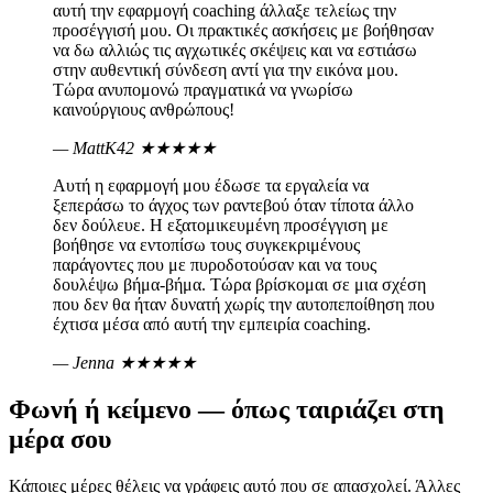
αυτή την εφαρμογή coaching άλλαξε τελείως την
προσέγγισή μου. Οι πρακτικές ασκήσεις με βοήθησαν
να δω αλλιώς τις αγχωτικές σκέψεις και να εστιάσω
στην αυθεντική σύνδεση αντί για την εικόνα μου.
Τώρα ανυπομονώ πραγματικά να γνωρίσω
καινούργιους ανθρώπους!
— MattK42
★★★★★
Αυτή η εφαρμογή μου έδωσε τα εργαλεία να
ξεπεράσω το άγχος των ραντεβού όταν τίποτα άλλο
δεν δούλευε. Η εξατομικευμένη προσέγγιση με
βοήθησε να εντοπίσω τους συγκεκριμένους
παράγοντες που με πυροδοτούσαν και να τους
δουλέψω βήμα-βήμα. Τώρα βρίσκομαι σε μια σχέση
που δεν θα ήταν δυνατή χωρίς την αυτοπεποίθηση που
έχτισα μέσα από αυτή την εμπειρία coaching.
— Jenna
★★★★★
Φωνή ή κείμενο — όπως ταιριάζει στη
μέρα σου
Κάποιες μέρες θέλεις να γράφεις αυτό που σε απασχολεί. Άλλες