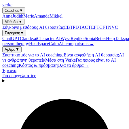
verke
Coaches
▼
Anna
Judith
Marie
Amanda
Mikkel
Μέθοδοι
▼
Σύγκρινε μεθόδους AI θεραπείας
CBT
PDT
ACT
EFT
CFT
NVC
Σύγκριση
▼
ChatGPT
Claude.ai
Character.AI
Wysa
Replika
Sonia
BetterHelp
Talkspa
person therapy
Headspace
Calm
All comparisons →
Άρθρα
▼
Σκεπτικισμός για το AI coaching;
Είναι ασφαλής η AI θεραπεία;
AI
vs ανθρώπινη θεραπεία
Μέσα στη Verke
Για ποιους είναι το AI
coaching
Κόστος & πρόσβαση
Όλα τα άρθρα →
Έρευνα
Για επαγγελματίες