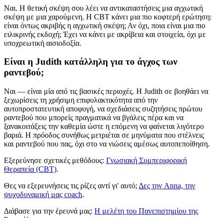
Ναι. Η θετική σκέψη σου λέει να αντικαταστήσεις μια αγχωτική
σκέψη με μια χαρούμενη. Η CBT κάνει μια πιο κοφτερή ερώτηση:
είναι όντως ακριβής η αγχωτική σκέψη; Αν όχι, ποια είναι μια πιο
ειλικρινής εκδοχή; Έχει να κάνει με ακρίβεια και στοιχεία, όχι με
υποχρεωτική αισιοδοξία.
Είναι η Judith κατάλληλη για το άγχος των
ραντεβού;
Ναι — είναι μία από τις βασικές περιοχές. Η Judith σε βοηθάει να
ξεχωρίσεις τη χρήσιμη επιφυλακτικότητα από την
αυτοπροστατευτική αποφυγή, να σχεδιάσεις συζητήσεις πρώτου
ραντεβού που μπορείς πραγματικά να βγάλεις πέρα και να
ξανακοιτάξεις την καθεμία ώστε η επόμενη να φαίνεται λιγότερο
βαριά. Η πρόοδος συνήθως μετριέται σε μηνύματα που στέλνεις
και ραντεβού που πας, όχι στο να νιώσεις αμέσως αυτοπεποίθηση.
Εξερεύνησε σχετικές μεθόδους:
Γνωσιακή Συμπεριφορική
Θεραπεία (CBT)
.
Θες να εξερευνήσεις τις ρίζες αντί γι' αυτό;
Δες την Anna, την
ψυχοδυναμική μας coach
.
Διάβασε για την έρευνά μας:
Η μελέτη του Πανεπιστημίου της