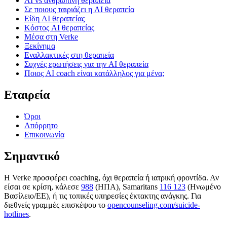
AI vs ανθρώπινη θεραπεία
Σε ποιους ταιριάζει η AI θεραπεία
Είδη AI θεραπείας
Κόστος AI θεραπείας
Μέσα στη Verke
Ξεκίνημα
Εναλλακτικές στη θεραπεία
Συχνές ερωτήσεις για την AI θεραπεία
Ποιος AI coach είναι κατάλληλος για μένα;
Εταιρεία
Όροι
Απόρρητο
Επικοινωνία
Σημαντικό
Η Verke προσφέρει coaching, όχι θεραπεία ή ιατρική φροντίδα. Αν
είσαι σε κρίση, κάλεσε
988
(ΗΠΑ), Samaritans
116 123
(Ηνωμένο
Βασίλειο/ΕΕ), ή τις τοπικές υπηρεσίες έκτακτης ανάγκης. Για
διεθνείς γραμμές επισκέψου το
opencounseling.com/suicide-
hotlines
.