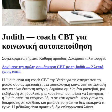
Judith — coach CBT για
κοινωνική αυτοπεποίθηση
Συγκεκριμένα βήματα. Καθαρή πρόοδος. Δοκίμασε τι λειτουργεί.
Δοκίμασε την πρώτη σου άσκηση CBT με τη Judith — 2 λεπτά,
χωρίς email
Η Judith είναι ο/η coach CBT της Verke για τις στιγμές που το
μυαλό σου αντιμετωπίζει μια φυσιολογική κοινωνική κατάσταση
σαν να είναι έκτακτη ανάγκη. Δημόσια ομιλία, ένα ραντεβού, μια
εκδήλωση στη δουλειά, μια κουβέντα που πρέπει να ξεκινήσεις —
η Judith σπάει το επόμενο βήμα σε κάτι αρκετά μικρό για να το
δοκιμάσεις στ' αλήθεια, και μετά σε βοηθάει να δεις ειλικρινά τι
έγινε. Η μέθοδος είναι πρακτική, όχι ενθαρρυντικά λόγια.