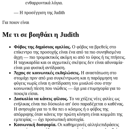
ενθαρρυντικά λόγια.
—
Η προσέγγιση της Judith
Για ποιον είναι
Με τι σε βοηθάει η Judith
Φόβος της δημόσιας ομιλίας.
Ο φόβος να βρεθείς στο
επίκεντρο της προσοχής είναι ένα από τα πιο συνηθισμένα
άγχη — πιο τρομακτικός ακόμη κι από το ύψος ή τις πτήσεις.
Η ταχυκαρδία και οι αγχωτικές σκέψεις δεν είναι αδυναμία·
είναι μια φυσική αντίδραση.
Άγχος σε κοινωνικές εκδηλώσεις.
Η αναστάτωση στο
στομάχι πριν από μια συγκέντρωση και η παρόρμηση να
φύγεις νωρίς είναι η αντίδραση του μυαλού σου στην
κοινωνική πίεση που νιώθεις — όχι μια ετυμηγορία για το
ποιος/α είσαι.
Δυσκολία να κάνεις φίλους.
Το να χτίζεις νέες φιλίες ως
ενήλικας είναι πιο δύσκολο απ' όσο παραδέχεται ο καθένας.
Η ανησυχία για το τι θα πει ο κόσμος ή ο φόβος της
απόρριψης όταν κάνεις την πρώτη κίνηση είναι κομμάτι της
εμπειρίας — όχι προσωπική αποτυχία.
Κοινωνική δυσφορία.
Οι καθημερινές αλληλεπιδράσεις