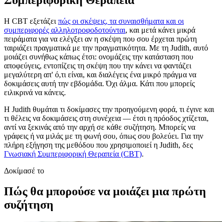
Η CBT εξετάζει
πώς οι σκέψεις, τα συναισθήματα και οι
συμπεριφορές αλληλοτροφοδοτούνται
, και μετά κάνει μικρά
πειράματα για να ελέγξει αν η σκέψη που σου έρχεται πρώτη
ταιριάζει πραγματικά με την πραγματικότητα. Με τη Judith, αυτό
μοιάζει συνήθως κάπως έτσι: ονομάζεις την κατάσταση που
αποφεύγεις, εντοπίζεις τη σκέψη που την κάνει να φαντάζει
μεγαλύτερη απ' ό,τι είναι, και διαλέγεις ένα μικρό πράγμα να
δοκιμάσεις αυτή την εβδομάδα. Όχι άλμα. Κάτι που μπορείς
ειλικρινά να κάνεις.
Η Judith θυμάται τι δοκίμασες την προηγούμενη φορά, τι έγινε και
τι θέλεις να δοκιμάσεις στη συνέχεια — έτσι η πρόοδος χτίζεται,
αντί να ξεκινάς από την αρχή σε κάθε συζήτηση. Μπορείς να
γράφεις ή να μιλάς με τη φωνή σου, όπως σου βολεύει. Για την
πλήρη εξήγηση της μεθόδου που χρησιμοποιεί η Judith, δες
Γνωσιακή Συμπεριφορική Θεραπεία (CBT)
.
Δοκίμασέ το
Πώς θα μπορούσε να μοιάζει μια πρώτη
συζήτηση