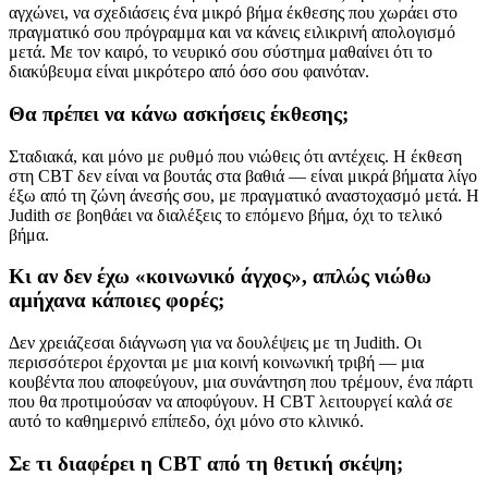
αγχώνει, να σχεδιάσεις ένα μικρό βήμα έκθεσης που χωράει στο
πραγματικό σου πρόγραμμα και να κάνεις ειλικρινή απολογισμό
μετά. Με τον καιρό, το νευρικό σου σύστημα μαθαίνει ότι το
διακύβευμα είναι μικρότερο από όσο σου φαινόταν.
Θα πρέπει να κάνω ασκήσεις έκθεσης;
Σταδιακά, και μόνο με ρυθμό που νιώθεις ότι αντέχεις. Η έκθεση
στη CBT δεν είναι να βουτάς στα βαθιά — είναι μικρά βήματα λίγο
έξω από τη ζώνη άνεσής σου, με πραγματικό αναστοχασμό μετά. Η
Judith σε βοηθάει να διαλέξεις το επόμενο βήμα, όχι το τελικό
βήμα.
Κι αν δεν έχω «κοινωνικό άγχος», απλώς νιώθω
αμήχανα κάποιες φορές;
Δεν χρειάζεσαι διάγνωση για να δουλέψεις με τη Judith. Οι
περισσότεροι έρχονται με μια κοινή κοινωνική τριβή — μια
κουβέντα που αποφεύγουν, μια συνάντηση που τρέμουν, ένα πάρτι
που θα προτιμούσαν να αποφύγουν. Η CBT λειτουργεί καλά σε
αυτό το καθημερινό επίπεδο, όχι μόνο στο κλινικό.
Σε τι διαφέρει η CBT από τη θετική σκέψη;