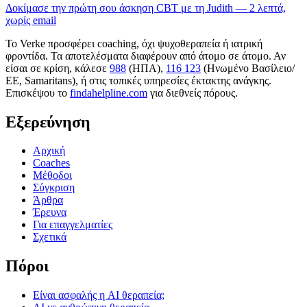
Δοκίμασε την πρώτη σου άσκηση CBT με τη Judith — 2 λεπτά,
χωρίς email
Το Verke προσφέρει coaching, όχι ψυχοθεραπεία ή ιατρική
φροντίδα. Τα αποτελέσματα διαφέρουν από άτομο σε άτομο. Αν
είσαι σε κρίση, κάλεσε
988
(ΗΠΑ),
116 123
(Ηνωμένο Βασίλειο/
ΕΕ, Samaritans),
ή στις τοπικές υπηρεσίες έκτακτης ανάγκης.
Επισκέψου το
findahelpline.com
για διεθνείς πόρους.
Εξερεύνηση
Αρχική
Coaches
Μέθοδοι
Σύγκριση
Άρθρα
Έρευνα
Για επαγγελματίες
Σχετικά
Πόροι
Είναι ασφαλής η AI θεραπεία;