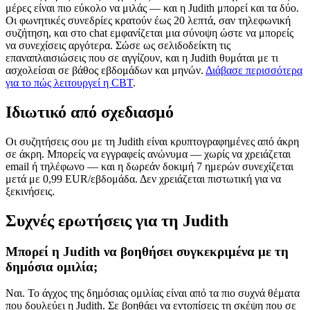
μέρες είναι πιο εύκολο να μιλάς — και η Judith μπορεί και τα δύο.
Οι φωνητικές συνεδρίες κρατούν έως 20 λεπτά, σαν τηλεφωνική
συζήτηση, και στο chat εμφανίζεται μια σύνοψη ώστε να μπορείς
να συνεχίσεις αργότερα. Σώσε ως σελιδοδείκτη τις
επαναπλαισιώσεις που σε αγγίζουν, και η Judith θυμάται με τι
ασχολείσαι σε βάθος εβδομάδων και μηνών.
Διάβασε περισσότερα
για το πώς λειτουργεί η CBT
.
Ιδιωτικό από σχεδιασμό
Οι συζητήσεις σου με τη Judith είναι κρυπτογραφημένες από άκρη
σε άκρη. Μπορείς να εγγραφείς ανώνυμα — χωρίς να χρειάζεται
email ή τηλέφωνο — και η δωρεάν δοκιμή 7 ημερών συνεχίζεται
μετά με 0,99 EUR/εβδομάδα. Δεν χρειάζεται πιστωτική για να
ξεκινήσεις.
Συχνές ερωτήσεις για τη Judith
Μπορεί η Judith να βοηθήσει συγκεκριμένα με τη
δημόσια ομιλία;
Ναι. Το άγχος της δημόσιας ομιλίας είναι από τα πιο συχνά θέματα
που δουλεύει η Judith. Σε βοηθάει να εντοπίσεις τη σκέψη που σε