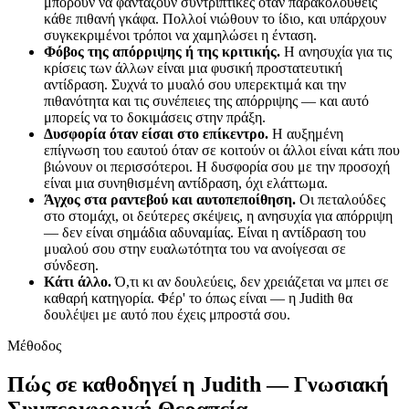
μπορούν να φαντάζουν συντριπτικές όταν παρακολουθείς
κάθε πιθανή γκάφα. Πολλοί νιώθουν το ίδιο, και υπάρχουν
συγκεκριμένοι τρόποι να χαμηλώσει η ένταση.
Φόβος της απόρριψης ή της κριτικής.
Η ανησυχία για τις
κρίσεις των άλλων είναι μια φυσική προστατευτική
αντίδραση. Συχνά το μυαλό σου υπερεκτιμά και την
πιθανότητα και τις συνέπειες της απόρριψης — και αυτό
μπορείς να το δοκιμάσεις στην πράξη.
Δυσφορία όταν είσαι στο επίκεντρο.
Η αυξημένη
επίγνωση του εαυτού όταν σε κοιτούν οι άλλοι είναι κάτι που
βιώνουν οι περισσότεροι. Η δυσφορία σου με την προσοχή
είναι μια συνηθισμένη αντίδραση, όχι ελάττωμα.
Άγχος στα ραντεβού και αυτοπεποίθηση.
Οι πεταλούδες
στο στομάχι, οι δεύτερες σκέψεις, η ανησυχία για απόρριψη
— δεν είναι σημάδια αδυναμίας. Είναι η αντίδραση του
μυαλού σου στην ευαλωτότητα του να ανοίγεσαι σε
σύνδεση.
Κάτι άλλο.
Ό,τι κι αν δουλεύεις, δεν χρειάζεται να μπει σε
καθαρή κατηγορία. Φέρ' το όπως είναι — η Judith θα
δουλέψει με αυτό που έχεις μπροστά σου.
Μέθοδος
Πώς σε καθοδηγεί η Judith — Γνωσιακή
Συμπεριφορική Θεραπεία