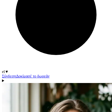
el
▼
Σύνδεση
Δοκίμασέ το δωρεάν