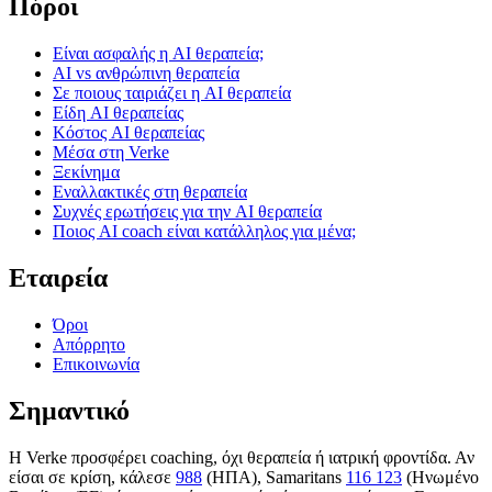
Πόροι
Είναι ασφαλής η AI θεραπεία;
AI vs ανθρώπινη θεραπεία
Σε ποιους ταιριάζει η AI θεραπεία
Είδη AI θεραπείας
Κόστος AI θεραπείας
Μέσα στη Verke
Ξεκίνημα
Εναλλακτικές στη θεραπεία
Συχνές ερωτήσεις για την AI θεραπεία
Ποιος AI coach είναι κατάλληλος για μένα;
Εταιρεία
Όροι
Απόρρητο
Επικοινωνία
Σημαντικό
Η Verke προσφέρει coaching, όχι θεραπεία ή ιατρική φροντίδα. Αν
είσαι σε κρίση, κάλεσε
988
(ΗΠΑ), Samaritans
116 123
(Ηνωμένο