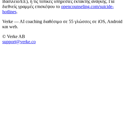
Βασίλειο/ΕΕ), ή τις τοπικές υπηρεσίες έκτακτης ανάγκης. Για
διεθνείς γραμμές επισκέψου το
opencounseling.com/suicide-
hotlines
.
Verke — AI coaching διαθέσιμο σε 55 γλώσσες σε iOS, Android
και web.
© Verke AB
support@verke.co