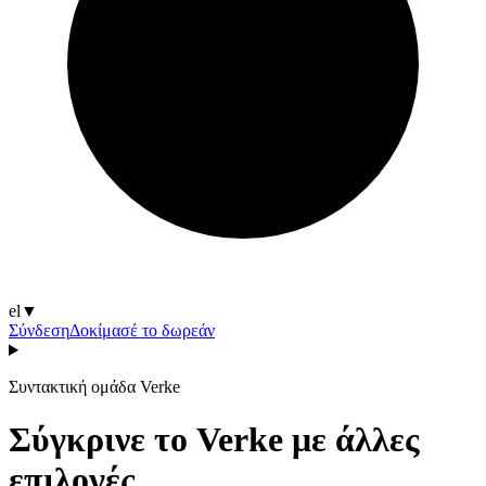
el
▼
Σύνδεση
Δοκίμασέ το δωρεάν
Συντακτική ομάδα Verke
Σύγκρινε το Verke με άλλες
επιλογές