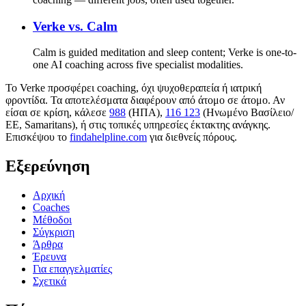
Verke vs.
Calm
Calm is guided meditation and sleep content; Verke is one-to-
one AI coaching across five specialist modalities.
Το Verke προσφέρει coaching, όχι ψυχοθεραπεία ή ιατρική
φροντίδα. Τα αποτελέσματα διαφέρουν από άτομο σε άτομο. Αν
είσαι σε κρίση, κάλεσε
988
(ΗΠΑ),
116 123
(Ηνωμένο Βασίλειο/
ΕΕ, Samaritans),
ή στις τοπικές υπηρεσίες έκτακτης ανάγκης.
Επισκέψου το
findahelpline.com
για διεθνείς πόρους.
Εξερεύνηση
Αρχική
Coaches
Μέθοδοι
Σύγκριση
Άρθρα
Έρευνα
Για επαγγελματίες
Σχετικά