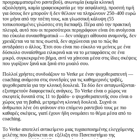
προγραμματισμένο ραντεβού), ανωνυμία (καμία κλινική
αξιολόγηση, καμία γραφειοκρατία με την ασφάλιση), προσιτή τιμή
για όσους δεν μπορούν ή δεν θέλουν να πληρώνουν 250–400 ευρώ
τον μήνα από την τσέπη τους, και γλωσσική κάλυψη (55
τοπικοποιημένες γλώσσες στη διεπαφή). Πέρα από την πρακτική
πλευρά, αυτό που οι περισσότεροι περιγράφουν είναι ότι ανοίγεσαι
πιο εύκολα συναισθηματικά — δεν υπάρχει αίθουσα αναμονής, δεν
χρειάζεται να τα πεις σωστά, δεν αγχώνεσαι για το πώς θα
αντιδράσει ο άλλος. Έτσι σου είναι πιο εύκολο να μείνεις με ένα
δύσκολο συναίσθημα ειλικρινά και να το μεταφράσεις σε ένα
μικρό, συγκεκριμένο βήμα, αντί να χάνεσαι μέσα στις ίδιες σκέψεις
που γυρίζουν ξανά και ξανά στο μυαλό σου.
Πολλοί χρήστες συνδυάζουν το Verke με έναν ψυχοθεραπευτή —
coaching ανάμεσα στις συνεδρίες για τις καθημερινές τριβές,
ψυχοθεραπεία για την κλινική δουλειά. Τα δύο δεν ανταγωνίζονται·
εξυπηρετούν διαφορετικές ανάγκες. Το Verke είναι ο χώρος να
σκεφτείς δυνατά στις 11 το βράδυ· ο ψυχοθεραπευτής σου είναι ο
χώρος για τη βαθιά, μετρημένη κλινική δουλειά. Συχνά οι
άνθρωποι λένε ότι φτάνουν στο επόμενο ραντεβού τους με πιο
καθαρές σκέψεις, γιατί έχουν ήδη ονομάσει το θέμα μέσα από το
coaching.
Το Verke αποτελεί αντικείμενο μιας τυχαιοποιημένης ελεγχόμενης
μελέτης που βρίσκεται σε εξέλιξη στο Πανεπιστήμιο της