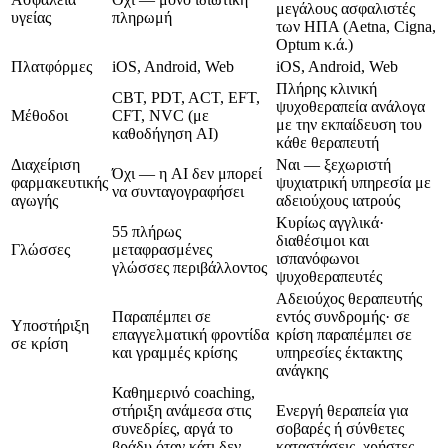
μεγάλους ασφαλιστές
υγείας
πληρωμή
των ΗΠΑ (Aetna, Cigna,
Optum κ.ά.)
Πλατφόρμες
iOS, Android, Web
iOS, Android, Web
Πλήρης κλινική
CBT, PDT, ACT, EFT,
ψυχοθεραπεία ανάλογα
Μέθοδοι
CFT, NVC (με
με την εκπαίδευση του
καθοδήγηση AI)
κάθε θεραπευτή
Διαχείριση
Ναι — ξεχωριστή
Όχι — η AI δεν μπορεί
φαρμακευτικής
ψυχιατρική υπηρεσία με
να συνταγογραφήσει
αγωγής
αδειούχους ιατρούς
Κυρίως αγγλικά·
55 πλήρως
διαθέσιμοι και
Γλώσσες
μεταφρασμένες
ισπανόφωνοι
γλώσσες περιβάλλοντος
ψυχοθεραπευτές
Αδειούχος θεραπευτής
Παραπέμπει σε
εντός συνδρομής· σε
Υποστήριξη
επαγγελματική φροντίδα
κρίση παραπέμπει σε
σε κρίση
και γραμμές κρίσης
υπηρεσίες έκτακτης
ανάγκης
Καθημερινό coaching,
στήριξη ανάμεσα στις
Ενεργή θεραπεία για
συνεδρίες, αργά το
σοβαρές ή σύνθετες
βράδυ όταν κάτι δεν
καταστάσεις, χρήστες