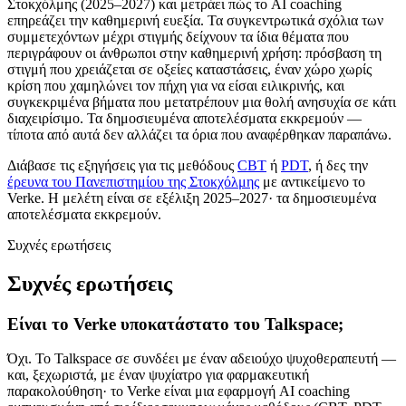
Στοκχόλμης (2025–2027) και μετράει πώς το AI coaching
επηρεάζει την καθημερινή ευεξία. Τα συγκεντρωτικά σχόλια των
συμμετεχόντων μέχρι στιγμής δείχνουν τα ίδια θέματα που
περιγράφουν οι άνθρωποι στην καθημερινή χρήση: πρόσβαση τη
στιγμή που χρειάζεται σε οξείες καταστάσεις, έναν χώρο χωρίς
κρίση που χαμηλώνει τον πήχη για να είσαι ειλικρινής, και
συγκεκριμένα βήματα που μετατρέπουν μια θολή ανησυχία σε κάτι
διαχειρίσιμο. Τα δημοσιευμένα αποτελέσματα εκκρεμούν —
τίποτα από αυτά δεν αλλάζει τα όρια που αναφέρθηκαν παραπάνω.
Διάβασε τις εξηγήσεις για τις μεθόδους
CBT
ή
PDT
, ή δες την
έρευνα του Πανεπιστημίου της Στοκχόλμης
με αντικείμενο το
Verke. Η μελέτη είναι σε εξέλιξη 2025–2027· τα δημοσιευμένα
αποτελέσματα εκκρεμούν.
Συχνές ερωτήσεις
Συχνές ερωτήσεις
Είναι το Verke υποκατάστατο του Talkspace;
Όχι. Το Talkspace σε συνδέει με έναν αδειούχο ψυχοθεραπευτή —
και, ξεχωριστά, με έναν ψυχίατρο για φαρμακευτική
παρακολούθηση· το Verke είναι μια εφαρμογή AI coaching