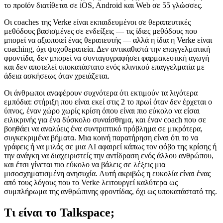
το προϊόν διατίθεται σε iOS, Android και Web σε 55 γλώσσες.
Οι coaches της Verke είναι εκπαιδευμένοι σε θεραπευτικές
μεθόδους βασισμένες σε ενδείξεις — τις ίδιες μεθόδους που
μπορεί να αξιοποιεί ένας θεραπευτής — αλλά η ίδια η Verke είναι
coaching, όχι ψυχοθεραπεία. Δεν αντικαθιστά την επαγγελματική
φροντίδα, δεν μπορεί να συνταγογραφήσει φαρμακευτική αγωγή
και δεν αποτελεί υποκατάστατο ενός κλινικού επαγγελματία με
άδεια ασκήσεως όταν χρειάζεται.
Οι άνθρωποι αναφέρουν συχνότερα ότι εκτιμούν τα λιγότερα
εμπόδια: στήριξη που είναι εκεί στις 2 το πρωί όταν δεν έρχεται ο
ύπνος, έναν χώρο χωρίς κρίση όπου είναι πιο εύκολο να είσαι
ειλικρινής για ένα δύσκολο συναίσθημα, και έναν coach που σε
βοηθάει να αναλύεις ένα συντριπτικό πρόβλημα σε μικρότερα,
συγκεκριμένα βήματα. Μια κοινή παρατήρηση είναι ότι το να
γράφεις ή να μιλάς σε μια AI αφαιρεί κάπως τον φόβο της κρίσης ή
την ανάγκη να διαχειριστείς την αντίδραση ενός άλλου ανθρώπου,
και έτσι γίνεται πιο εύκολο να βάλεις σε λέξεις μια
μισοσχηματισμένη ανησυχία. Αυτή ακριβώς η ευκολία είναι ένας
από τους λόγους που το Verke λειτουργεί καλύτερα ως
συμπλήρωμα της ανθρώπινης φροντίδας, όχι ως υποκατάστατό της.
Τι είναι το Talkspace;