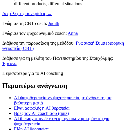
different products, different situations.
Δες όλες τις συγκρίσεις →
Γνώρισε τη CBT coach:
Judith
Γνώρισε τον ψυχοδυναμικό coach:
Anna
Διάβασε την παρουσίαση της μεθόδου:
Γνωσιακή Συμπεριφορική
Θεραπεία (CBT)
Διάβασε για τη μελέτη του Πανεπιστημίου της Στοκχόλμης:
Έρευνα
Περισσότερα για το AI coaching
Περαιτέρω ανάγνωση
AI ψυχοθεραπεία vs ψυχοθεραπεία με άνθρωπο: μια
βαθύτερη ματιά
Είναι ασφαλής η AI θεραπεία;
Βρες τον AI coach σου (quiz)
AI therapy όταν δεν έχεις την οικονομική άνεση για
ψυχοθεραπεία
Είδη AI θεραπείας