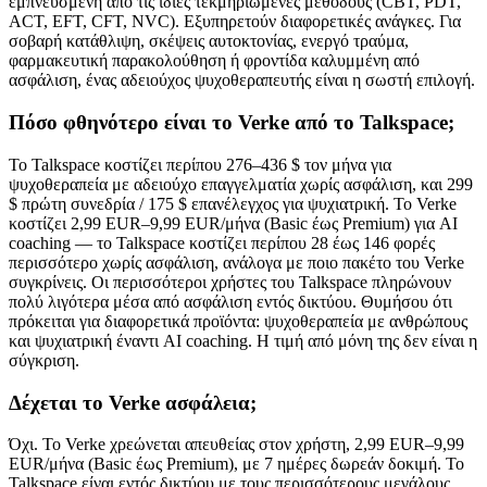
εμπνευσμένη από τις ίδιες τεκμηριωμένες μεθόδους (CBT, PDT,
ACT, EFT, CFT, NVC). Εξυπηρετούν διαφορετικές ανάγκες. Για
σοβαρή κατάθλιψη, σκέψεις αυτοκτονίας, ενεργό τραύμα,
φαρμακευτική παρακολούθηση ή φροντίδα καλυμμένη από
ασφάλιση, ένας αδειούχος ψυχοθεραπευτής είναι η σωστή επιλογή.
Πόσο φθηνότερο είναι το Verke από το Talkspace;
Το Talkspace κοστίζει περίπου 276–436 $ τον μήνα για
ψυχοθεραπεία με αδειούχο επαγγελματία χωρίς ασφάλιση, και 299
$ πρώτη συνεδρία / 175 $ επανέλεγχος για ψυχιατρική. Το Verke
κοστίζει 2,99 EUR–9,99 EUR/μήνα (Basic έως Premium) για AI
coaching — το Talkspace κοστίζει περίπου 28 έως 146 φορές
περισσότερο χωρίς ασφάλιση, ανάλογα με ποιο πακέτο του Verke
συγκρίνεις. Οι περισσότεροι χρήστες του Talkspace πληρώνουν
πολύ λιγότερα μέσα από ασφάλιση εντός δικτύου. Θυμήσου ότι
πρόκειται για διαφορετικά προϊόντα: ψυχοθεραπεία με ανθρώπους
και ψυχιατρική έναντι AI coaching. Η τιμή από μόνη της δεν είναι η
σύγκριση.
Δέχεται το Verke ασφάλεια;
Όχι. Το Verke χρεώνεται απευθείας στον χρήστη, 2,99 EUR–9,99
EUR/μήνα (Basic έως Premium), με 7 ημέρες δωρεάν δοκιμή. Το
Talkspace είναι εντός δικτύου με τους περισσότερους μεγάλους