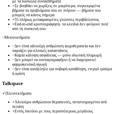
με τα δύσκολα συναισθήματα
+
Σε βοηθάει να χωρίζεις σε μικρότερα, συγκεκριμένα
βήματα τα προβλήματα που σε πνίγουν — βήματα που
μπορείς να κάνεις σήμερα
+
55 πλήρως μεταφρασμένες γλώσσες περιβάλλοντος
+
End-to-end κρυπτογράφηση· τα κλειδιά δεν φεύγουν ποτέ
από τη συσκευή σου
−
Μειονεκτήματα
−
Δεν είναι αδειούχη ανθρώπινη ψυχοθεραπεία και δεν
ταιριάζει για κλινικές καταστάσεις
−
Καμία κάλυψη ασφάλειας — μόνο ιδιωτική πληρωμή
−
Δεν μπορεί να συνταγογραφήσει ή να διαχειριστεί
φαρμακευτική αγωγή
−
Δεν είναι κατάλληλο για σοβαρή κατάθλιψη, ενεργό τραύμα
ή κρίση
Talkspace
✓
Πλεονεκτήματα
+
Αδειούχοι ανθρώπινοι θεραπευτές, αντιστοιχισμένοι ανά
πελάτη
+
Εντός δικτύου με τους περισσότερους μεγάλους