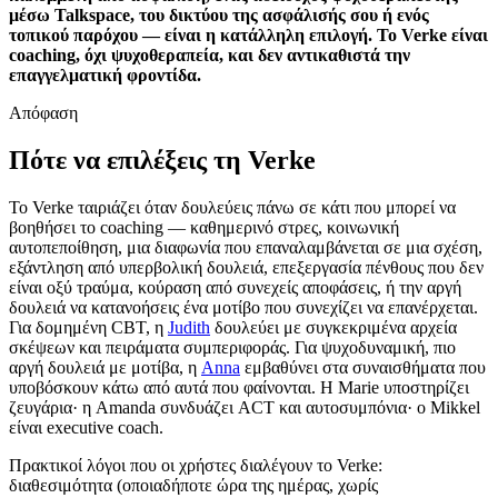
μέσω Talkspace, του δικτύου της ασφάλισής σου ή ενός
τοπικού παρόχου — είναι η κατάλληλη επιλογή. Το Verke είναι
coaching, όχι ψυχοθεραπεία, και δεν αντικαθιστά την
επαγγελματική φροντίδα.
Απόφαση
Πότε να επιλέξεις τη Verke
Το Verke ταιριάζει όταν δουλεύεις πάνω σε κάτι που μπορεί να
βοηθήσει το coaching — καθημερινό στρες, κοινωνική
αυτοπεποίθηση, μια διαφωνία που επαναλαμβάνεται σε μια σχέση,
εξάντληση από υπερβολική δουλειά, επεξεργασία πένθους που δεν
είναι οξύ τραύμα, κούραση από συνεχείς αποφάσεις, ή την αργή
δουλειά να κατανοήσεις ένα μοτίβο που συνεχίζει να επανέρχεται.
Για δομημένη CBT, η
Judith
δουλεύει με συγκεκριμένα αρχεία
σκέψεων και πειράματα συμπεριφοράς. Για ψυχοδυναμική, πιο
αργή δουλειά με μοτίβα, η
Anna
εμβαθύνει στα συναισθήματα που
υποβόσκουν κάτω από αυτά που φαίνονται. Η Marie υποστηρίζει
ζευγάρια· η Amanda συνδυάζει ACT και αυτοσυμπόνια· ο Mikkel
είναι executive coach.
Πρακτικοί λόγοι που οι χρήστες διαλέγουν το Verke:
διαθεσιμότητα (οποιαδήποτε ώρα της ημέρας, χωρίς