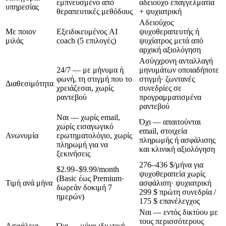
εμπνευσμένο από
αδειούχο επαγγελματία
υπηρεσίας
θεραπευτικές μεθόδους
+ ψυχιατρική
Αδειούχος
Με ποιον
Εξειδικευμένος AI
ψυχοθεραπευτής ή
μιλάς
coach (5 επιλογές)
ψυχίατρος μετά από
αρχική αξιολόγηση
Ασύγχρονη ανταλλαγή
24/7 — με μήνυμα ή
μηνυμάτων οποιαδήποτε
φωνή, τη στιγμή που το
στιγμή· ζωντανές
Διαθεσιμότητα
χρειάζεσαι, χωρίς
συνεδρίες σε
ραντεβού
προγραμματισμένα
ραντεβού
Ναι — χωρίς email,
Όχι — απαιτούνται
χωρίς εισαγωγικό
email, στοιχεία
Ανωνυμία
ερωτηματολόγιο, χωρίς
πληρωμής ή ασφάλισης
πληρωμή για να
και κλινική αξιολόγηση
ξεκινήσεις
276–436 $/μήνα
για
$2.99–$9.99/month
ψυχοθεραπεία χωρίς
(Basic έως Premium·
Τιμή ανά μήνα
ασφάλιση· ψυχιατρική
δωρεάν δοκιμή 7
299 $
πρώτη συνεδρία /
ημερών)
175 $
επανέλεγχος
Ναι — εντός δικτύου με
τους περισσότερους
Ασφάλεια
Όχι — μόνο ιδιωτική