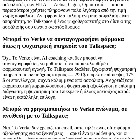
ασφαλιστές των ΗΠΑ — Aetna, Cigna, Optum κ.ά. — και οι
περισσότεροι χρήστες πληρώνουν πολύ λιγότερα από την τιμή
χωρίς ασφάλιση. Αν η φροντίδα καλυμμένη από ασφάλιση είναι
απαραίτητη, το Talkspace ή ένας ψυχοθεραπευτής στο δίκτυο της
ασφάλισής σου είναι ο σωστός δρόμος.
Μπορεί το Verke να συνταγογραφήσει φάρμακα
όπως η ψυχιατρική υπηρεσία του Talkspace;
Όχι. Το Verke είναι AI coaching και δεν μπορεί να
συνταγογραφήσει, να ρυθμίσει ή να παρακολουθήσει
φαρμακευτική αγωγή. Το Talkspace διαθέτει ξεχωριστή ψυχιατρική
υπηρεσία με αδειούχους ιατρούς — 299 $ η πρώτη επίσκεψη, 175
$ οι επανέλεγχοι, συχνά καλυμμένα από ασφάλιση. Αν χρειάζεσαι
φαρμακευτική παρακολούθηση, ψυχιατρική αξιολόγηση ή επίσημη
διάγνωση, η ψυχιατρική του Talkspace ή άλλος αδειούχος ιατρός
είναι η κατάλληλη επιλογή.
Μπορώ να χρησιμοποιήσω το Verke ανώνυμα, σε
αντίθεση με το Talkspace;
Ναι. Το Verke δεν χρειάζεται email, ούτε τηλέφωνο, ούτε φόρμα
αξιολόγησης για να ξεκινήσεις — αρκεί ένα ψευδώνυμο, και οι
συνομιλίες είναι κρυπτογραφημένες από άκρο σε άκρο, ώστε ούτε