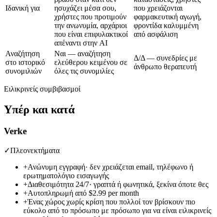
Ιδανική για
ησυχάζει μέσα σου,
που χρειάζονται
χρήστες που προτιμούν
φαρμακευτική αγωγή,
την ανωνυμία, αρχάριοι
φροντίδα καλυμμένη
που είναι επιφυλακτικοί
από ασφάλιση
απέναντι στην AI
Αναζήτηση
Ναι — αναζήτηση
Δ/Δ — συνεδρίες με
στο ιστορικό
ελεύθερου κειμένου σε
άνθρωπο θεραπευτή
συνομιλιών
όλες τις συνομιλίες
Ειλικρινείς συμβιβασμοί
Υπέρ και κατά
Verke
✓
Πλεονεκτήματα
+
Ανώνυμη εγγραφή· δεν χρειάζεται email, τηλέφωνο ή
ερωτηματολόγιο εισαγωγής
+
Διαθεσιμότητα 24/7· γραπτά ή φωνητικά, ξεκίνα όποτε θες
+
Αυτοπληρωμή από
$2.99 per month
+
Ένας χώρος χωρίς κρίση που πολλοί τον βρίσκουν πιο
εύκολο από το πρόσωπο με πρόσωπο για να είναι ειλικρινείς