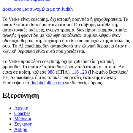
Δοκίμασε μια συνομιλία με τη Judith
Το Verke είναι coaching, όχι ιατρική φροντίδα ή ψυχοθεραπεία. Τα
αποτελέσματα διαφέρουν ανά άτομο. Για σοβαρή κατάθλιψη,
αυτοκτονικές σκέψεις, ενεργό τραύμα, διαχείριση φαρμακευτικής
αγωγής ή φροντίδα με κάλυψη ασφάλειας, συμβουλέψου έναν
αδειούχο θεραπευτή, ψυχίατρο ή το δίκτυο παρόχων της ασφάλειάς
σου. Το AI coaching δεν αντικαθιστά την κλινική θεραπεία όταν η
κλινική θεραπεία είναι αυτό που χρειάζεται.
Το Verke προσφέρει coaching, όχι ψυχοθεραπεία ή ιατρική
φροντίδα. Τα αποτελέσματα διαφέρουν από άτομο σε άτομο. Αν
είσαι σε κρίση, κάλεσε
988
(ΗΠΑ),
116 123
(Ηνωμένο Βασίλειο/
ΕΕ, Samaritans),
ή στις τοπικές υπηρεσίες έκτακτης ανάγκης.
Επισκέψου το
findahelpline.com
για διεθνείς πόρους.
Εξερεύνηση
Αρχική
Coaches
Μέθοδοι
Σύγκριση
Άρθρα