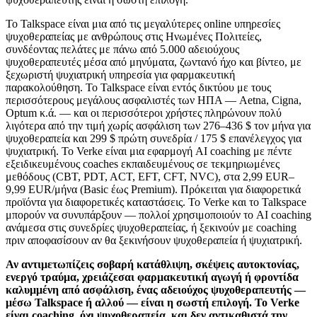
Το Talkspace είναι μια από τις μεγαλύτερες online υπηρεσίες
ψυχοθεραπείας με ανθρώπους στις Ηνωμένες Πολιτείες,
συνδέοντας πελάτες με πάνω από 5.000 αδειούχους
ψυχοθεραπευτές μέσα από μηνύματα, ζωντανό ήχο και βίντεο, με
ξεχωριστή ψυχιατρική υπηρεσία για φαρμακευτική
παρακολούθηση. Το Talkspace είναι εντός δικτύου με τους
περισσότερους μεγάλους ασφαλιστές των ΗΠΑ — Aetna, Cigna,
Optum κ.ά. — και οι περισσότεροι χρήστες πληρώνουν πολύ
λιγότερα από την τιμή χωρίς ασφάλιση των 276–436 $ τον μήνα για
ψυχοθεραπεία και 299 $ πρώτη συνεδρία / 175 $ επανέλεγχος για
ψυχιατρική. Το Verke είναι μια εφαρμογή AI coaching με πέντε
εξειδικευμένους coaches εκπαιδευμένους σε τεκμηριωμένες
μεθόδους (CBT, PDT, ACT, EFT, CFT, NVC), στα 2,99 EUR–
9,99 EUR/μήνα (Basic έως Premium). Πρόκειται για διαφορετικά
προϊόντα για διαφορετικές καταστάσεις. Το Verke και το Talkspace
μπορούν να συνυπάρξουν — πολλοί χρησιμοποιούν το AI coaching
ανάμεσα στις συνεδρίες ψυχοθεραπείας, ή ξεκινούν με coaching
πριν αποφασίσουν αν θα ξεκινήσουν ψυχοθεραπεία ή ψυχιατρική.
Αν αντιμετωπίζεις σοβαρή κατάθλιψη, σκέψεις αυτοκτονίας,
ενεργό τραύμα, χρειάζεσαι φαρμακευτική αγωγή ή φροντίδα
καλυμμένη από ασφάλιση, ένας αδειούχος ψυχοθεραπευτής —
μέσω Talkspace ή αλλού — είναι η σωστή επιλογή. Το Verke
είναι coaching, όχι ψυχοθεραπεία, και δεν αντικαθιστά την