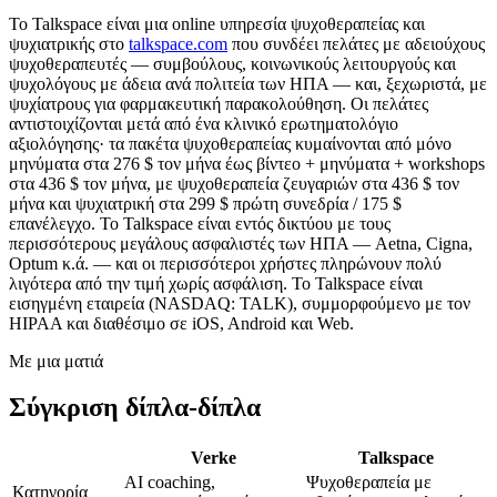
Το Talkspace είναι μια online υπηρεσία ψυχοθεραπείας και
ψυχιατρικής στο
talkspace.com
που συνδέει πελάτες με αδειούχους
ψυχοθεραπευτές — συμβούλους, κοινωνικούς λειτουργούς και
ψυχολόγους με άδεια ανά πολιτεία των ΗΠΑ — και, ξεχωριστά, με
ψυχίατρους για φαρμακευτική παρακολούθηση. Οι πελάτες
αντιστοιχίζονται μετά από ένα κλινικό ερωτηματολόγιο
αξιολόγησης· τα πακέτα ψυχοθεραπείας κυμαίνονται από μόνο
μηνύματα στα 276 $ τον μήνα έως βίντεο + μηνύματα + workshops
στα 436 $ τον μήνα, με ψυχοθεραπεία ζευγαριών στα 436 $ τον
μήνα και ψυχιατρική στα 299 $ πρώτη συνεδρία / 175 $
επανέλεγχο. Το Talkspace είναι εντός δικτύου με τους
περισσότερους μεγάλους ασφαλιστές των ΗΠΑ — Aetna, Cigna,
Optum κ.ά. — και οι περισσότεροι χρήστες πληρώνουν πολύ
λιγότερα από την τιμή χωρίς ασφάλιση. Το Talkspace είναι
εισηγμένη εταιρεία (NASDAQ: TALK), συμμορφούμενο με τον
HIPAA και διαθέσιμο σε iOS, Android και Web.
Με μια ματιά
Σύγκριση δίπλα-δίπλα
Verke
Talkspace
AI coaching,
Ψυχοθεραπεία με
Κατηγορία