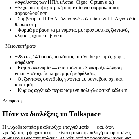
ασφαλιστές των ΗΠΑ (Aetna, Cigna, Optum κ.ά.)
+
Ξεχωριστή ψυχιατρική υπηρεσία για φαρμακευτική
παρακολούθηση
+
Συμβατή με HIPAA· άδεια ανά πολιτεία των ΗΠΑ για κάθε
θεραπευτή
+
Φορμά με βάση τα μηνύματα, με προαιρετικές ζωντανές
κλήσεις ήχου και βίντεο
−
Μειονεκτήματα
−
28 έως 146 φορές το κόστος του Verke με τιμές χωρίς
ασφάλιση
−
Καμία ανωνυμία — απαιτούνται κλινική αξιολόγηση +
email + στοιχεία πληρωμής ή ασφάλισης
−
Οι ζωντανές συνεδρίες γίνονται με ραντεβού, όχι κατ'
απαίτηση
−
Κυρίως αγγλικά· περιορισμένη πολυγλωσσική κάλυψη
Απόφαση
Πότε να διαλέξεις το Talkspace
Η ψυχοθεραπεία με αδειούχο επαγγελματία — και, όταν
χρειάζεται, η ψυχιατρική — είναι η σωστή επιλογή σε ορισμένες
συγκεκριμένες περιπτώσεις. Αν κάτι από τα παρακάτω ισχύει για