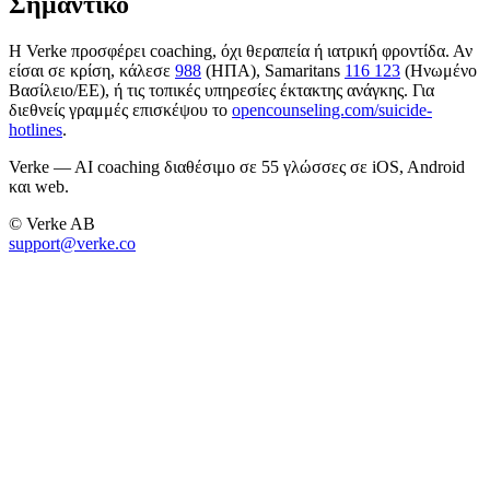
Σημαντικό
Η Verke προσφέρει coaching, όχι θεραπεία ή ιατρική φροντίδα. Αν
είσαι σε κρίση, κάλεσε
988
(ΗΠΑ), Samaritans
116 123
(Ηνωμένο
Βασίλειο/ΕΕ), ή τις τοπικές υπηρεσίες έκτακτης ανάγκης. Για
διεθνείς γραμμές επισκέψου το
opencounseling.com/suicide-
hotlines
.
Verke — AI coaching διαθέσιμο σε 55 γλώσσες σε iOS, Android
και web.
© Verke AB
support@verke.co