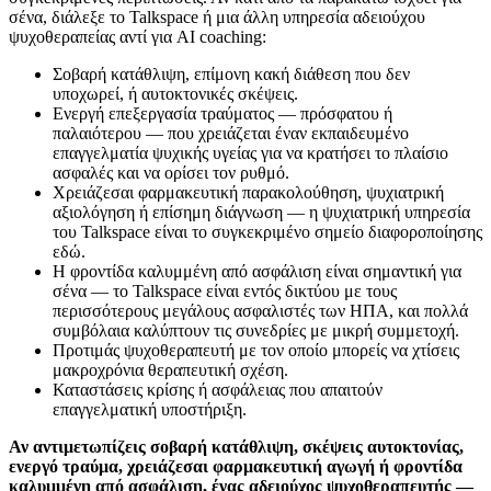
σένα, διάλεξε το Talkspace ή μια άλλη υπηρεσία αδειούχου
ψυχοθεραπείας αντί για AI coaching:
Σοβαρή κατάθλιψη, επίμονη κακή διάθεση που δεν
υποχωρεί, ή αυτοκτονικές σκέψεις.
Ενεργή επεξεργασία τραύματος — πρόσφατου ή
παλαιότερου — που χρειάζεται έναν εκπαιδευμένο
επαγγελματία ψυχικής υγείας για να κρατήσει το πλαίσιο
ασφαλές και να ορίσει τον ρυθμό.
Χρειάζεσαι φαρμακευτική παρακολούθηση, ψυχιατρική
αξιολόγηση ή επίσημη διάγνωση — η ψυχιατρική υπηρεσία
του Talkspace είναι το συγκεκριμένο σημείο διαφοροποίησης
εδώ.
Η φροντίδα καλυμμένη από ασφάλιση είναι σημαντική για
σένα — το Talkspace είναι εντός δικτύου με τους
περισσότερους μεγάλους ασφαλιστές των ΗΠΑ, και πολλά
συμβόλαια καλύπτουν τις συνεδρίες με μικρή συμμετοχή.
Προτιμάς ψυχοθεραπευτή με τον οποίο μπορείς να χτίσεις
μακροχρόνια θεραπευτική σχέση.
Καταστάσεις κρίσης ή ασφάλειας που απαιτούν
επαγγελματική υποστήριξη.
Αν αντιμετωπίζεις σοβαρή κατάθλιψη, σκέψεις αυτοκτονίας,
ενεργό τραύμα, χρειάζεσαι φαρμακευτική αγωγή ή φροντίδα
καλυμμένη από ασφάλιση, ένας αδειούχος ψυχοθεραπευτής —