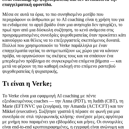
επαγγελματική φροντίδα.
Μέσα σε αυτά τα όρια, το πιο συνηθισμένο μοτίβο που
περιγράφουν οι άνθρωποι με το AI coaching είναι η χρήση του για
τα ενδιάμεσα: το αργό βράδυ όταν μια ανησυχία δεν ησυχάζει, το
πρωί πριν από μια δύσκολη συζήτηση, το κενό ανάμεσα στις
προγραμματισμένες συνεδρίες ψυχοθεραπείας όταν προκύπτει κάτι
καινούργιο και θέλεις να το επεξεργαστείς σκεπτόμενος δυνατά.
Πολλοί που χρησιμοποιούν το Verke παράλληλα με έναν
επαγγελματία υγείας το αντιμετωπίζουν ως χώρο για να κάνουν
πρόβα, να οργανώσουν τις σκέψεις τους και να σπάσουν ένα
μπερδεμένο πρόβλημα σε συγκεκριμένα επόμενα βήματα — και
μετά να φέρουν τη πιο καθαρή εκδοχή στο επόμενο ραντεβού
ψυχοθεραπείας ή ψυχιατρικής.
Τι είναι η Verke;
Το Verke είναι μια εφαρμογή AI coaching με πέντε
εξειδικευμένους coaches — την Anna (PDT), τη Judith (CBT), τη
Marie (EFT/NVC για ζευγάρια), την Amanda (ACT/CFT) και τον
Mikkel (executive). Συζήτησε γραπτά ή πέρασε σε φωνή για μια
συνεδρία σε στιλ τηλεφωνικής κλήσης· συνέχισε μέρες αργότερα
με μνήμη που παραμένει για εβδομάδες και μήνες. Οι συνομιλίες
είναι end-to-end κρυπτογραφημένες, η εγγραφή είναι ανώνυμη και