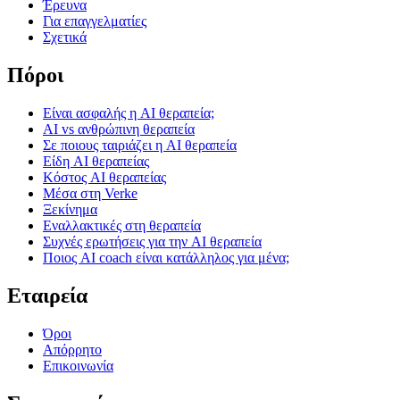
Έρευνα
Για επαγγελματίες
Σχετικά
Πόροι
Είναι ασφαλής η AI θεραπεία;
AI vs ανθρώπινη θεραπεία
Σε ποιους ταιριάζει η AI θεραπεία
Είδη AI θεραπείας
Κόστος AI θεραπείας
Μέσα στη Verke
Ξεκίνημα
Εναλλακτικές στη θεραπεία
Συχνές ερωτήσεις για την AI θεραπεία
Ποιος AI coach είναι κατάλληλος για μένα;
Εταιρεία
Όροι
Απόρρητο
Επικοινωνία