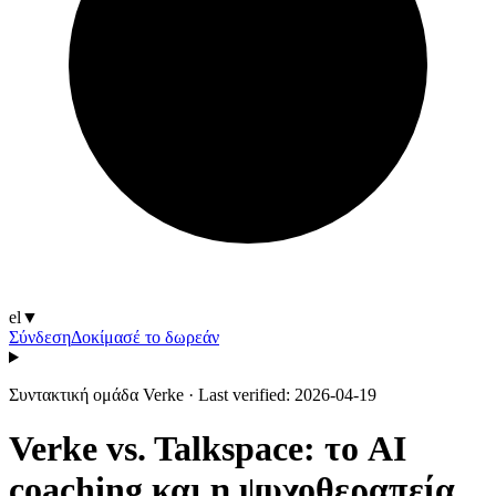
el
▼
Σύνδεση
Δοκίμασέ το δωρεάν
Συντακτική ομάδα Verke
·
Last verified: 2026-04-19
Verke vs. Talkspace: το AI
coaching και η ψυχοθεραπεία