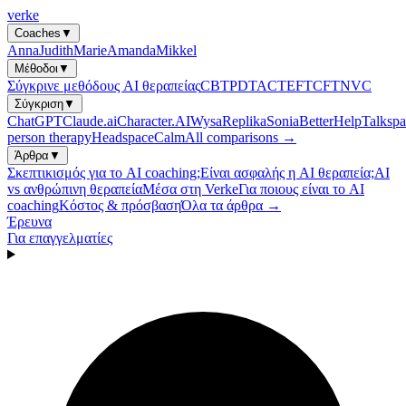
verke
Coaches
▼
Anna
Judith
Marie
Amanda
Mikkel
Μέθοδοι
▼
Σύγκρινε μεθόδους AI θεραπείας
CBT
PDT
ACT
EFT
CFT
NVC
Σύγκριση
▼
ChatGPT
Claude.ai
Character.AI
Wysa
Replika
Sonia
BetterHelp
Talkspa
person therapy
Headspace
Calm
All comparisons →
Άρθρα
▼
Σκεπτικισμός για το AI coaching;
Είναι ασφαλής η AI θεραπεία;
AI
vs ανθρώπινη θεραπεία
Μέσα στη Verke
Για ποιους είναι το AI
coaching
Κόστος & πρόσβαση
Όλα τα άρθρα →
Έρευνα
Για επαγγελματίες