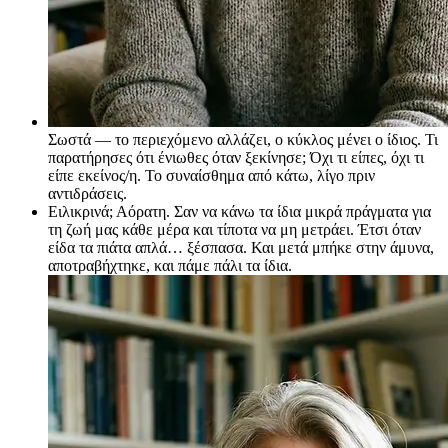
Σωστά — το περιεχόμενο αλλάζει, ο κύκλος μένει ο ίδιος. Τι
παρατήρησες ότι ένιωθες όταν ξεκίνησε; Όχι τι είπες, όχι τι
είπε εκείνος/η. Το συναίσθημα από κάτω, λίγο πριν
αντιδράσεις.
Ειλικρινά; Αόρατη. Σαν να κάνω τα ίδια μικρά πράγματα για
τη ζωή μας κάθε μέρα και τίποτα να μη μετράει. Έτσι όταν
είδα τα πιάτα απλά… ξέσπασα. Και μετά μπήκε στην άμυνα,
αποτραβήχτηκε, και πάμε πάλι τα ίδια.