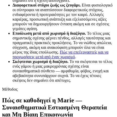
σημαίνει ότι η σχέση αποτυγχάνει.
Διαφορετικοί στόχοι ζωής ως ζευγάρι.
Είναι φυσιολογικό
οι σύντροφοι να αναπτύσσουν διαφορετικούς στόχους,
ενδιαφέροντα ή προτεραιότητες με τον καιρό. Αλλαγές
καριέρας, προσωπική ανάπτυξη και εξελισσόμενες αξίες
μπορούν να δημιουργήσουν ένταση ακόμη και σε σχέσεις
γεμάτες αγάπη.
Επούλωση μετά από χωρισμό ή διαζύγιο.
Το τέλος μιας
σημαντικής σχέσης φέρνει πένθος, αλλαγές ταυτότητας και
πραγματικές πρακτικές προκλήσεις. Το να νιώθεις απώλεια,
σύγχυση, ακόμη και ανακούφιση μπορούν όλα να είναι
μέρος της ίδιας επούλωσης.
Πώς να επεξεργαστείς και να
προχωρήσεις μετά από έναν χωρισμό
.
Σκέφτεσαι χωρισμό ή διαζύγιο.
Το να σκέφτεσαι το τέλος
ενός γάμου ή μιας μακροχρόνιας σχέσης είναι
συναισθηματικά σύνθετο — αμφιθυμία, φόβος, ενοχή και
αβεβαιότητα συνυπάρχουν συχνά. Το να έχεις τέτοιες
σκέψεις δεν σημαίνει ότι απέτυχες.
Μέθοδος
Πώς σε καθοδηγεί η Marie —
Συναισθηματικά Εστιασμένη Θεραπεία
και Μη Βίαιη Επικοινωνία