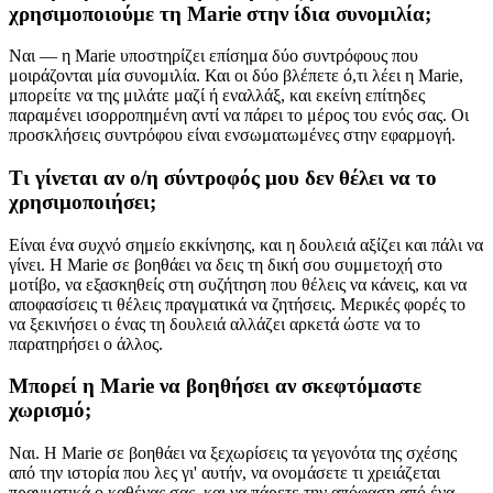
χρησιμοποιούμε τη Marie στην ίδια συνομιλία;
Ναι — η Marie υποστηρίζει επίσημα δύο συντρόφους που
μοιράζονται μία συνομιλία. Και οι δύο βλέπετε ό,τι λέει η Marie,
μπορείτε να της μιλάτε μαζί ή εναλλάξ, και εκείνη επίτηδες
παραμένει ισορροπημένη αντί να πάρει το μέρος του ενός σας. Οι
προσκλήσεις συντρόφου είναι ενσωματωμένες στην εφαρμογή.
Τι γίνεται αν ο/η σύντροφός μου δεν θέλει να το
χρησιμοποιήσει;
Είναι ένα συχνό σημείο εκκίνησης, και η δουλειά αξίζει και πάλι να
γίνει. Η Marie σε βοηθάει να δεις τη δική σου συμμετοχή στο
μοτίβο, να εξασκηθείς στη συζήτηση που θέλεις να κάνεις, και να
αποφασίσεις τι θέλεις πραγματικά να ζητήσεις. Μερικές φορές το
να ξεκινήσει ο ένας τη δουλειά αλλάζει αρκετά ώστε να το
παρατηρήσει ο άλλος.
Μπορεί η Marie να βοηθήσει αν σκεφτόμαστε
χωρισμό;
Ναι. Η Marie σε βοηθάει να ξεχωρίσεις τα γεγονότα της σχέσης
από την ιστορία που λες γι' αυτήν, να ονομάσετε τι χρειάζεται
πραγματικά ο καθένας σας, και να πάρετε την απόφαση από ένα