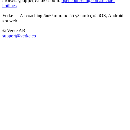
διεθνείς γραμμές επισκέψου το
opencounseling.com/suicide-
hotlines
.
Verke — AI coaching διαθέσιμο σε 55 γλώσσες σε iOS, Android
και web.
© Verke AB
support@verke.co