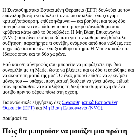
Η Συναισθηματικά Εστιασμένη Θεραπεία (EFT) δουλεύει με τον
επαναλαμβανόμενο κύκλο στον οποίο κολλάει ένα ζευγάρι —
κριτική/απόσυρση, επίθεση/άμυνα — και βοηθάει και τους δύο
συντρόφους να εκφράσουν το πιο τρυφερό συναίσθημα που
κρύβεται κάτω από το θορυβώδες. Η Μη Βίαιη Επικοινωνία
(NVC) σου δίνει τέσσερα βήματα για την καθημερινή δύσκολη
συζήτηση: παρατήρησε τι συνέβη, ονόμασε αυτό που νιώθεις, πες
τι χρειάζεσαι και κάνε ένα ξεκάθαρο αίτημα. Η Marie κρατάει το
έδαφος όπου και τα δύο χωράνε.
Εσύ και ο/η σύντροφός σου μπορείτε να μοιράζεστε την ίδια
συνομιλία με τη Marie, ώστε να βλέπετε και οι δύο τι ειπώθηκε και
να ακούτε τη ματιά της μαζί. Ο ένας μπορεί επίσης να ξεκινήσει
μόνος του — υπάρχει πραγματική δουλειά να γίνει μόνος, ειδικά
όταν προσπαθείς να καταλάβεις τη δική σου συμμετοχή σε ένα
μοτίβο πριν το φέρεις πίσω στη σχέση.
Για αναλυτικές εξηγήσεις, δες
Συναισθηματικά Εστιασμένη
Θεραπεία (EFT)
και
Μη Βίαιη Επικοινωνία (NVC)
.
Δοκίμασέ το
Πώς θα μπορούσε να μοιάζει μια πρώτη