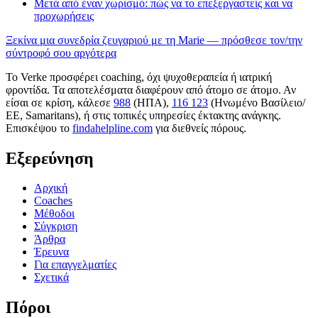
Μετά από έναν χωρισμό: πώς να το επεξεργαστείς και να
προχωρήσεις
Ξεκίνα μια συνεδρία ζευγαριού με τη Marie — πρόσθεσε τον/την
σύντροφό σου αργότερα
Το Verke προσφέρει coaching, όχι ψυχοθεραπεία ή ιατρική
φροντίδα. Τα αποτελέσματα διαφέρουν από άτομο σε άτομο. Αν
είσαι σε κρίση, κάλεσε
988
(ΗΠΑ),
116 123
(Ηνωμένο Βασίλειο/
ΕΕ, Samaritans),
ή στις τοπικές υπηρεσίες έκτακτης ανάγκης.
Επισκέψου το
findahelpline.com
για διεθνείς πόρους.
Εξερεύνηση
Αρχική
Coaches
Μέθοδοι
Σύγκριση
Άρθρα
Έρευνα
Για επαγγελματίες
Σχετικά
Πόροι