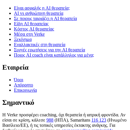
Είναι ασφαλής η AI θεραπεία;
AI vs ανθρώπινη θεραπεία
Σε ποιους ταιριάζει η AI θεραπεία
Είδη AI θεραπείας
Κόστος AI θεραπείας
Μέσα στη Verke
Ξεκίνημα
Εναλλακτικές στη θεραπεία
Συχνές ερωτήσεις για την AI θεραπεία
Ποιος AI coach είναι κατάλληλος για μένα;
Εταιρεία
Όροι
Απόρρητο
Επικοινωνία
Σημαντικό
Η Verke προσφέρει coaching, όχι θεραπεία ή ιατρική φροντίδα. Αν
είσαι σε κρίση, κάλεσε
988
(ΗΠΑ), Samaritans
116 123
(Ηνωμένο
Βασίλειο/ΕΕ), ή τις τοπικές υπηρεσίες έκτακτης ανάγκης. Για