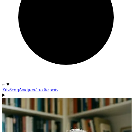
el
▼
Σύνδεση
Δοκίμασέ το δωρεάν