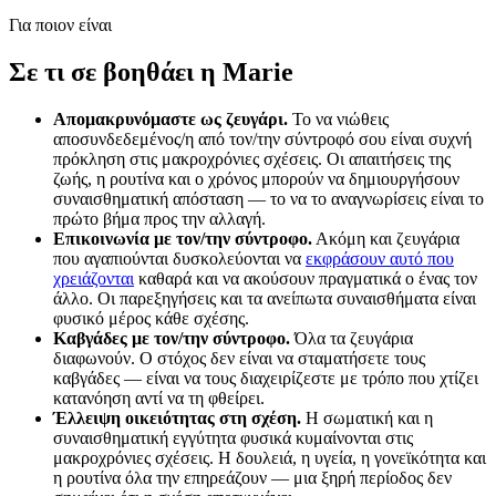
Για ποιον είναι
Σε τι σε βοηθάει η Marie
Απομακρυνόμαστε ως ζευγάρι.
Το να νιώθεις
αποσυνδεδεμένος/η από τον/την σύντροφό σου είναι συχνή
πρόκληση στις μακροχρόνιες σχέσεις. Οι απαιτήσεις της
ζωής, η ρουτίνα και ο χρόνος μπορούν να δημιουργήσουν
συναισθηματική απόσταση — το να το αναγνωρίσεις είναι το
πρώτο βήμα προς την αλλαγή.
Επικοινωνία με τον/την σύντροφο.
Ακόμη και ζευγάρια
που αγαπιούνται δυσκολεύονται να
εκφράσουν αυτό που
χρειάζονται
καθαρά και να ακούσουν πραγματικά ο ένας τον
άλλο. Οι παρεξηγήσεις και τα ανείπωτα συναισθήματα είναι
φυσικό μέρος κάθε σχέσης.
Καβγάδες με τον/την σύντροφο.
Όλα τα ζευγάρια
διαφωνούν. Ο στόχος δεν είναι να σταματήσετε τους
καβγάδες — είναι να τους διαχειρίζεστε με τρόπο που χτίζει
κατανόηση αντί να τη φθείρει.
Έλλειψη οικειότητας στη σχέση.
Η σωματική και η
συναισθηματική εγγύτητα φυσικά κυμαίνονται στις
μακροχρόνιες σχέσεις. Η δουλειά, η υγεία, η γονεϊκότητα και
η ρουτίνα όλα την επηρεάζουν — μια ξηρή περίοδος δεν