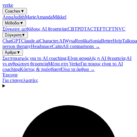
verke
Coaches
▼
Anna
Judith
Marie
Amanda
Mikkel
Μέθοδοι
▼
Σύγκρινε μεθόδους AI θεραπείας
CBT
PDT
ACT
EFT
CFT
NVC
Σύγκριση
▼
ChatGPT
Claude.ai
Character.AI
Wysa
Replika
Sonia
BetterHelp
Talkspa
person therapy
Headspace
Calm
All comparisons →
Άρθρα
▼
Σκεπτικισμός για το AI coaching;
Είναι ασφαλής η AI θεραπεία;
AI
vs ανθρώπινη θεραπεία
Μέσα στη Verke
Για ποιους είναι το AI
coaching
Κόστος & πρόσβαση
Όλα τα άρθρα →
Έρευνα
Για επαγγελματίες