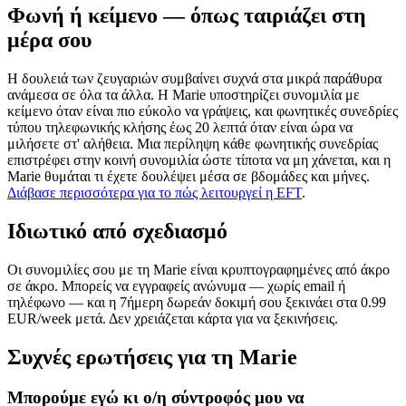
Φωνή ή κείμενο — όπως ταιριάζει στη
μέρα σου
Η δουλειά των ζευγαριών συμβαίνει συχνά στα μικρά παράθυρα
ανάμεσα σε όλα τα άλλα. Η Marie υποστηρίζει συνομιλία με
κείμενο όταν είναι πιο εύκολο να γράψεις, και φωνητικές συνεδρίες
τύπου τηλεφωνικής κλήσης έως 20 λεπτά όταν είναι ώρα να
μιλήσετε στ' αλήθεια. Μια περίληψη κάθε φωνητικής συνεδρίας
επιστρέφει στην κοινή συνομιλία ώστε τίποτα να μη χάνεται, και η
Marie θυμάται τι έχετε δουλέψει μέσα σε βδομάδες και μήνες.
Διάβασε περισσότερα για το πώς λειτουργεί η EFT
.
Ιδιωτικό από σχεδιασμό
Οι συνομιλίες σου με τη Marie είναι κρυπτογραφημένες από άκρο
σε άκρο. Μπορείς να εγγραφείς ανώνυμα — χωρίς email ή
τηλέφωνο — και η 7ήμερη δωρεάν δοκιμή σου ξεκινάει στα 0.99
EUR/week μετά. Δεν χρειάζεται κάρτα για να ξεκινήσεις.
Συχνές ερωτήσεις για τη Marie
Μπορούμε εγώ κι ο/η σύντροφός μου να