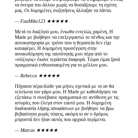
τα όνειρα του άλλου χωρίς να θυσιάζουμε τη σχέση
μας. Οι δομημένες συζητήσεις άλλαξαν τα πάντα.
— FaaMike123
★★★★★
Μετά το διαζύγιό μου, ένιωθα εντελώς χαμένη. Η
Marie με βοήθησε να επεξεργαστώ το πένθος και την
αυτοκατηγορία με τρόπο που η θεραπεία δεν είχε
καταφέρει. Η δομημένη προσέγγιση στην
ανοικοδόμηση της ταυτότητάς μου πέρα από το
«σύζυγος» έκανε τεράστια διαφορά. Τώρα είμαι ξανά
πραγματικά ενθουσιασμένη για το μέλλον μου.
— Rebecca
★★★★★
Πήγαινα πέρα-δώθε για μήνες σχετικά με το αν θα
τελείωνα τον γάμο μου. Η Marie με καθοδήγησε να
εξετάσω τι συνέβαινε πραγματικά σε αντίθεση με τις
ιστορίες που έλεγα στον εαυτό μου. Η δομημένη
διαδικασία λήψης αποφάσεων με βοήθησε να βρω
βεβαιότητα χωρίς τύψεις, ακόμη κι αν ο δρόμος
μπροστά δεν ήταν αυτός που αρχικά περίμενα.
— Marcus
★★★★★