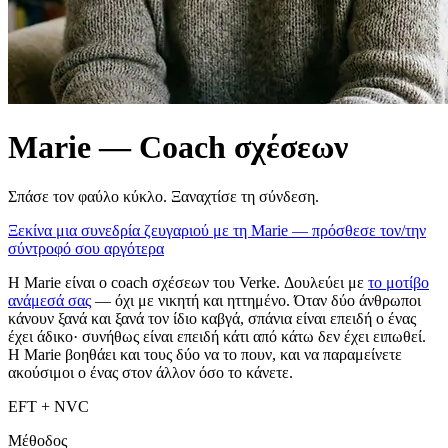
Marie — Coach σχέσεων
Σπάσε τον φαύλο κύκλο. Ξαναχτίσε τη σύνδεση.
Ξεκίνα μια συνεδρία ζευγαριού με τη Marie — πρόσθεσε τον/την
σύντροφό σου αργότερα
Η Marie είναι ο coach σχέσεων του Verke. Δουλεύει με
το μοτίβο
ανάμεσά σας
— όχι με νικητή και ηττημένο. Όταν δύο άνθρωποι
κάνουν ξανά και ξανά τον ίδιο καβγά, σπάνια είναι επειδή ο ένας
έχει άδικο· συνήθως είναι επειδή κάτι από κάτω δεν έχει ειπωθεί.
Η Marie βοηθάει και τους δύο να το πουν, και να παραμείνετε
ακούσιμοι ο ένας στον άλλον όσο το κάνετε.
EFT + NVC
Μέθοδος