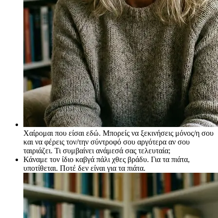
Χαίρομαι που είσαι εδώ. Μπορείς να ξεκινήσεις μόνος/η σου
και να φέρεις τον/την σύντροφό σου αργότερα αν σου
ταιριάζει. Τι συμβαίνει ανάμεσά σας τελευταία;
Κάναμε τον ίδιο καβγά πάλι χθες βράδυ. Για τα πιάτα,
υποτίθεται. Ποτέ δεν είναι για τα πιάτα.