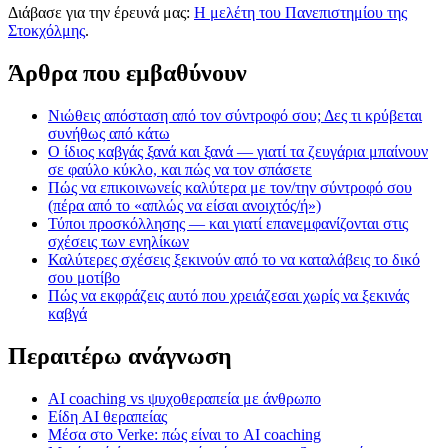
Διάβασε για την έρευνά μας:
Η μελέτη του Πανεπιστημίου της
Στοκχόλμης
.
Άρθρα που εμβαθύνουν
Νιώθεις απόσταση από τον σύντροφό σου; Δες τι κρύβεται
συνήθως από κάτω
Ο ίδιος καβγάς ξανά και ξανά — γιατί τα ζευγάρια μπαίνουν
σε φαύλο κύκλο, και πώς να τον σπάσετε
Πώς να επικοινωνείς καλύτερα με τον/την σύντροφό σου
(πέρα από το «απλώς να είσαι ανοιχτός/ή»)
Τύποι προσκόλλησης — και γιατί επανεμφανίζονται στις
σχέσεις των ενηλίκων
Καλύτερες σχέσεις ξεκινούν από το να καταλάβεις το δικό
σου μοτίβο
Πώς να εκφράζεις αυτό που χρειάζεσαι χωρίς να ξεκινάς
καβγά
Περαιτέρω ανάγνωση
AI coaching vs ψυχοθεραπεία με άνθρωπο
Είδη AI θεραπείας
Μέσα στο Verke: πώς είναι το AI coaching