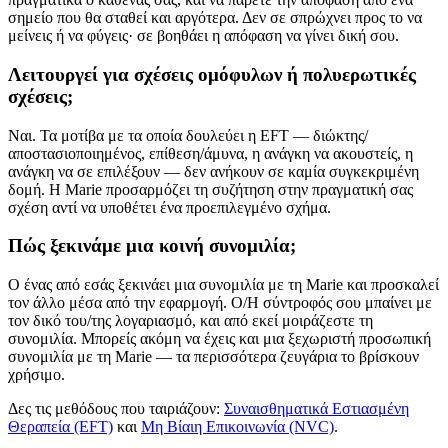
σημείο που θα σταθεί και αργότερα. Δεν σε σπρώχνει προς το να
μείνεις ή να φύγεις· σε βοηθάει η απόφαση να γίνει δική σου.
Λειτουργεί για σχέσεις ομόφυλων ή πολυερωτικές
σχέσεις;
Ναι. Τα μοτίβα με τα οποία δουλεύει η EFT — διώκτης/
αποστασιοποιημένος, επίθεση/άμυνα, η ανάγκη να ακουστείς, η
ανάγκη να σε επιλέξουν — δεν ανήκουν σε καμία συγκεκριμένη
δομή. Η Marie προσαρμόζει τη συζήτηση στην πραγματική σας
σχέση αντί να υποθέτει ένα προεπιλεγμένο σχήμα.
Πώς ξεκινάμε μια κοινή συνομιλία;
Ο ένας από εσάς ξεκινάει μια συνομιλία με τη Marie και προσκαλεί
τον άλλο μέσα από την εφαρμογή. Ο/Η σύντροφός σου μπαίνει με
τον δικό του/της λογαριασμό, και από εκεί μοιράζεστε τη
συνομιλία. Μπορείς ακόμη να έχεις και μια ξεχωριστή προσωπική
συνομιλία με τη Marie — τα περισσότερα ζευγάρια το βρίσκουν
χρήσιμο.
Δες τις μεθόδους που ταιριάζουν:
Συναισθηματικά Εστιασμένη
Θεραπεία (EFT)
και
Μη Βίαιη Επικοινωνία (NVC)
.