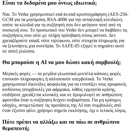
Είναι τα δεδομένα μου όντως ιδιωτικά;
Ναι. Το Verke χρησιμοποιεί end-to-end κρυπτογράφηση (AES-256-
GCM για τα μηνύματα, RSA-4096 για την ανταλλαγή κλειδιών),
οπότε τα κλειδιά για τη συζήτησή σου δεν φεύγουν ποτέ από τη
συσκευή σου. Το προσωπικό του Verke δεν μπορεί να διαβάσει τις
συζητήσεις σου ούτε με πλήρη πρόσβαση στους servers. Δεν
χρειαζόμαστε email, ούτε τηλέφωνο, ούτε στοιχεία πληρωμής για
να ξεκινήσεις μια συνεδρία. Το SAFE-05 εξηγεί τι σημαίνει αυτό
σε απλή γλώσσα.
Θα μπορούσε η AI να μου δώσει κακή συμβουλή;
Μερικές φορές — τα μεγάλα γλωσσικά μοντέλα κάποιες φορές
επινοούν πληροφορίες ή απλοποιούν υπερβολικά. Το Verke
χρησιμοποιεί δικλείδες ασφαλείας για να εντοπίζει τους προφανείς
κινδύνους (συμβουλές για φάρμακα, λάθος ερμηνεία κρίσης,
οτιδήποτε χρειάζεται κλινικό), και σε δρομολογεί σε ανθρώπινη
φροντίδα όταν η συζήτηση δείχνει σοβαρότητα. Για μη κρίσιμες
οδηγίες, αντιμετώπισε τις προτάσεις της AI σαν συμβουλές από
έναν έξυπνο φίλο: χρήσιμο σημείο εκκίνησης, όχι ο τελικός λόγος.
Πότε πρέπει να αλλάξω και να πάω σε ανθρώπινο
θεραπευτή;