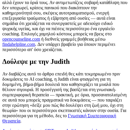
αλλά έχουν τα όριά τους. Αν αντιμετωπίζεις σοβαρή κατάθλιψη που
δεν υποχωρεί, κρίσεις πανικού που διακόπτουν την
καθημερινότητά σου, σκέψεις αυτοτραυματισμού, ενεργή
επεξεργασία τραύματος ή εξάρτηση από ουσίες — αυτά είναι
σημάδια ότι χρειάζεται να συνεργαστείς με αδειούχο ειδικό
ψυχικής υγείας, και όχι να πιέσεις περισσότερο ένα εργαλείο
coaching. Επιλογές χαμηλού κόστους μπορείς να βρεις στο
opencounseling.com
ή διεθνείς γραμμές βοήθειας μέσω
findahelpline.com
. Δεν υπάρχει βραβείο για όποιον περιμένει
περισσότερο απ' όσο χρειάζεται.
Δούλεψε με την Judith
Αν διαβάζεις αυτό το άρθρο επειδή θες κάτι τεκμηριωμένο πριν
δοκιμάσεις το AI coaching, η Judith είναι φτιαγμένη για τη
δομημένη, βήμα-βήμα δουλειά που καθησυχάζει τα μυαλά που
θέλουν σιγουριά. Η προσέγγισή της βασίζεται στη γνωσιακή-
συμπεριφορική θεραπεία — πρακτική, με όρια, προσανατολισμένη
σε αυτά που μπορείς πραγματικά να δοκιμάσεις — που ταιριάζει
στην ερώτηση «δείξε μου πώς θα δουλέψει στη ζωή μου, όχι στη
θεωρία» που οι περισσότεροι σκεπτικιστές κάνουν στην ουσία. Για
περισσότερα για τη μέθοδο, δες το
Γνωσιακή Συμπεριφορική
Θεραπεία
.