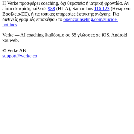
Η Verke προσφέρει coaching, όχι θεραπεία ή ιατρική φροντίδα. Αν
είσαι σε κρίση, κάλεσε
988
(ΗΠΑ), Samaritans
116 123
(Ηνωμένο
Βασίλειο/ΕΕ), ή τις τοπικές υπηρεσίες έκτακτης ανάγκης. Για
διεθνείς γραμμές επισκέψου το
opencounseling.com/suicide-
hotlines
.
Verke — AI coaching διαθέσιμο σε 55 γλώσσες σε iOS, Android
και web.
© Verke AB
support@verke.co