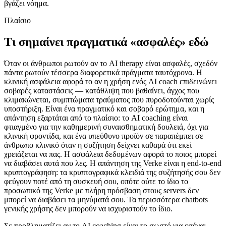
βγάζει νόημα.
Πλαίσιο
Τι σημαίνει πραγματικά «ασφαλές» εδώ
Όταν οι άνθρωποι ρωτούν αν το AI therapy είναι ασφαλές, σχεδόν
πάντα ρωτούν τέσσερα διαφορετικά πράγματα ταυτόχρονα. Η
κλινική ασφάλεια αφορά το αν η χρήση ενός AI coach επιδεινώνει
σοβαρές καταστάσεις — κατάθλιψη που βαθαίνει, άγχος που
κλιμακώνεται, συμπτώματα τραύματος που πυροδοτούνται χωρίς
υποστήριξη. Είναι ένα πραγματικό και σοβαρό ερώτημα, και η
απάντηση εξαρτάται από το πλαίσιο: το AI coaching είναι
φτιαγμένο για την καθημερινή συναισθηματική δουλειά, όχι για
κλινική φροντίδα, και ένα υπεύθυνο προϊόν σε παραπέμπει σε
άνθρωπο κλινικό όταν η συζήτηση δείχνει καθαρά ότι εκεί
χρειάζεται να πας. Η ασφάλεια δεδομένων αφορά το ποιος μπορεί
να διαβάσει αυτά που λες. Η απάντηση της Verke είναι η end-to-end
κρυπτογράφηση: τα κρυπτογραφικά κλειδιά της συζήτησής σου δεν
φεύγουν ποτέ από τη συσκευή σου, οπότε ούτε το ίδιο το
προσωπικό της Verke με πλήρη πρόσβαση στους servers δεν
μπορεί να διαβάσει τα μηνύματά σου. Τα περισσότερα chatbots
γενικής χρήσης δεν μπορούν να ισχυριστούν το ίδιο.
Σε προβληματίζει αν το AI coaching είναι το σωστό για εσένα;