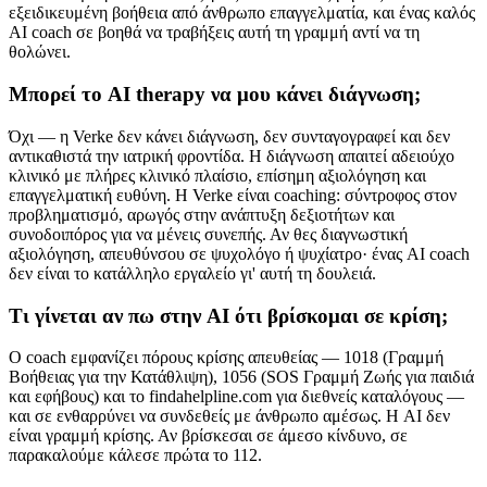
εξειδικευμένη βοήθεια από άνθρωπο επαγγελματία, και ένας καλός
AI coach σε βοηθά να τραβήξεις αυτή τη γραμμή αντί να τη
θολώνει.
Μπορεί το AI therapy να μου κάνει διάγνωση;
Όχι — η Verke δεν κάνει διάγνωση, δεν συνταγογραφεί και δεν
αντικαθιστά την ιατρική φροντίδα. Η διάγνωση απαιτεί αδειούχο
κλινικό με πλήρες κλινικό πλαίσιο, επίσημη αξιολόγηση και
επαγγελματική ευθύνη. Η Verke είναι coaching: σύντροφος στον
προβληματισμό, αρωγός στην ανάπτυξη δεξιοτήτων και
συνοδοιπόρος για να μένεις συνεπής. Αν θες διαγνωστική
αξιολόγηση, απευθύνσου σε ψυχολόγο ή ψυχίατρο· ένας AI coach
δεν είναι το κατάλληλο εργαλείο γι' αυτή τη δουλειά.
Τι γίνεται αν πω στην AI ότι βρίσκομαι σε κρίση;
Ο coach εμφανίζει πόρους κρίσης απευθείας — 1018 (Γραμμή
Βοήθειας για την Κατάθλιψη), 1056 (SOS Γραμμή Ζωής για παιδιά
και εφήβους) και το findahelpline.com για διεθνείς καταλόγους —
και σε ενθαρρύνει να συνδεθείς με άνθρωπο αμέσως. Η AI δεν
είναι γραμμή κρίσης. Αν βρίσκεσαι σε άμεσο κίνδυνο, σε
παρακαλούμε κάλεσε πρώτα το 112.