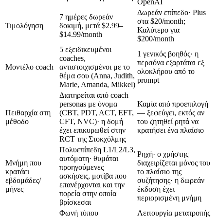
OpenAI
Δωρεάν επίπεδο· Plus
7 ημέρες δωρεάν
στα
$20/month
;
Τιμολόγηση
δοκιμή, μετά
$2.99–
Καλύτερο για
$14.99/month
$200/month
5 εξειδικευμένοι
1 γενικός βοηθός· η
coaches,
περσόνα εξαρτάται εξ
Μοντέλο coach
αντιστοιχισμένοι με το
ολοκλήρου από το
θέμα σου (Anna, Judith,
prompt
Marie, Amanda, Mikkel)
Διατηρείται από coach
personas με όνομα
Καμία από προεπιλογή
Πειθαρχία στη
(CBT, PDT, ACT, EFT,
— ξεφεύγει, εκτός αν
μέθοδο
CFT, NVC)· η δομή
του ζητηθεί ρητά να
έχει επικυρωθεί στην
κρατήσει ένα πλαίσιο
RCT της Στοκχόλμης
Πολυεπίπεδη L1/L2/L3,
Ρηχή· ο χρήστης
αυτόματη· θυμάται
Μνήμη που
διαχειρίζεται μόνος του
προηγούμενες
κρατάει
το πλαίσιο της
ασκήσεις, μοτίβα που
εβδομάδες/
συζήτησης· η δωρεάν
επανέρχονται και την
μήνες
έκδοση έχει
πορεία στην οποία
περιορισμένη μνήμη
βρίσκεσαι
Φωνή τύπου
Λειτουργία μετατροπής