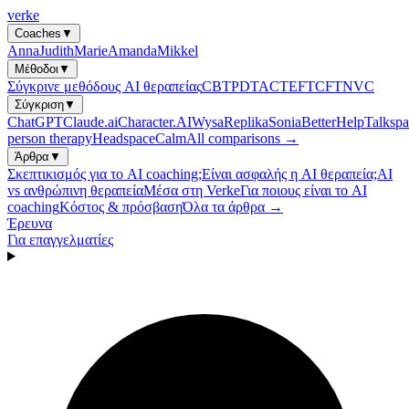
verke
Coaches
▼
Anna
Judith
Marie
Amanda
Mikkel
Μέθοδοι
▼
Σύγκρινε μεθόδους AI θεραπείας
CBT
PDT
ACT
EFT
CFT
NVC
Σύγκριση
▼
ChatGPT
Claude.ai
Character.AI
Wysa
Replika
Sonia
BetterHelp
Talkspa
person therapy
Headspace
Calm
All comparisons →
Άρθρα
▼
Σκεπτικισμός για το AI coaching;
Είναι ασφαλής η AI θεραπεία;
AI
vs ανθρώπινη θεραπεία
Μέσα στη Verke
Για ποιους είναι το AI
coaching
Κόστος & πρόσβαση
Όλα τα άρθρα →
Έρευνα
Για επαγγελματίες