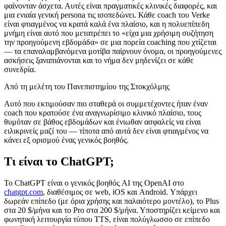
φαίνονταν άσχετα. Αυτές είναι πραγματικές κλινικές διαφορές, και
μια ενιαία γενική persona τις ισοπεδώνει. Κάθε coach του Verke
είναι φτιαγμένος να κρατά καλά ένα πλαίσιο, και η πολυεπίπεδη
μνήμη είναι αυτό που μετατρέπει το «είχα μια χρήσιμη συζήτηση
την προηγούμενη εβδομάδα» σε μια πορεία coaching που χτίζεται
— τα επαναλαμβανόμενα μοτίβα παίρνουν όνομα, οι προηγούμενες
ασκήσεις ξαναπιάνονται και το νήμα δεν μηδενίζει σε κάθε
συνεδρία.
Από τη μελέτη του Πανεπιστημίου της Στοκχόλμης
Αυτό που εκτιμούσαν πιο σταθερά οι συμμετέχοντες ήταν έναν
coach που κρατούσε ένα αναγνωρίσιμο κλινικό πλαίσιο, τους
θυμόταν σε βάθος εβδομάδων και ένιωθαν ασφαλείς να είναι
ειλικρινείς μαζί του — τίποτα από αυτά δεν είναι φτιαγμένος να
κάνει εξ ορισμού ένας γενικός βοηθός.
Τι είναι το ChatGPT;
Το ChatGPT είναι ο γενικός βοηθός AI της OpenAI στο
chatgpt.com
, διαθέσιμος σε web, iOS και Android. Υπάρχει
δωρεάν επίπεδο (με όρια χρήσης και παλαιότερο μοντέλο), το Plus
στα
20 $/μήνα
και το Pro στα
200 $/μήνα
. Υποστηρίζει κείμενο και
φωνητική λειτουργία τύπου TTS, είναι πολύγλωσσο σε επίπεδο