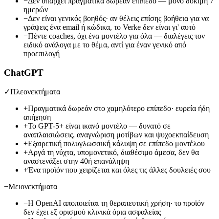
−
Δεν υπάρχει πραγματικά δωρεάν επίπεδο — μόνο δοκιμή 7
ημερών
−
Δεν είναι γενικός βοηθός· αν θέλεις επίσης βοήθεια για να
γράψεις ένα email ή κώδικα, το Verke δεν είναι γι' αυτό
−
Πέντε coaches, όχι ένα μοντέλο για όλα — διαλέγεις τον
ειδικό ανάλογα με το θέμα, αντί για έναν γενικό από
προεπιλογή
ChatGPT
✓
Πλεονεκτήματα
+
Πραγματικά δωρεάν στο χαμηλότερο επίπεδο· ευρεία ήδη
απήχηση
+
Το GPT-5+ είναι ικανό μοντέλο — δυνατό σε
αναπλαισιώσεις, αναγνώριση μοτίβων και ψυχοεκπαίδευση
+
Εξαιρετική πολυγλωσσική κάλυψη σε επίπεδο μοντέλου
+
Αργά τη νύχτα, υπομονετικό, διαθέσιμο άμεσα, δεν θα
αναστενάξει στην 40ή επανάληψη
+
Ένα προϊόν που χειρίζεται και όλες τις άλλες δουλειές σου
−
Μειονεκτήματα
−
Η OpenAI αποποιείται τη θεραπευτική χρήση· το προϊόν
δεν έχει εξ ορισμού κλινικά όρια ασφαλείας