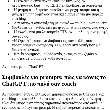
−
Η κολακεία είναι αρχιτεκτονικός κίνδυνος, όχι
περιστασιακό bug — το RLHF επιβραβεύει τη συμφωνία
−
Η μνήμη στο δωρεάν επίπεδο είναι ρηχή· ακόμη και η
μνήμη επί πληρωμή δεν είναι σχεδιασμένη για μια πορεία
coaching
−
Δεν υπάρχει αντιστοίχιση με ειδικό — το ίδιο μοντέλο, είτε
δουλεύεις με πένθος, είτε με ηγεσία, είτε με κοινωνικό άγχος
−
Η φωνή είναι μια λειτουργία TTS, όχι μια δομημένη μορφή
συνεδρίας
−
Η OpenAI μπορεί να διαβάσει τις συνομιλίες σου·
προεπιλεγμένη διατήρηση 30 ημερών συν διατήρηση με
δικαστική εντολή
−
Καμία δομημένη μεθοδολογία, εκτός αν την ζητάει ο
χρήστης με prompt σε κάθε συνεδρία
Αν μείνεις με το ChatGPT
Συμβουλές για prompts: πώς να κάνεις το
ChatGPT πιο πολύ σαν coach
Αν πρόκειται έτσι κι αλλιώς να χρησιμοποιήσεις το ChatGPT για
coaching — και πολλοί θα το κάνουν — η ειλικρινής απάντηση
είναι ότι μπορείς να πάρεις σημαντικά περισσότερα από αυτό με
ένα προσεκτικό system prompt. Η εκδοχή παρακάτω καλύπτει τις