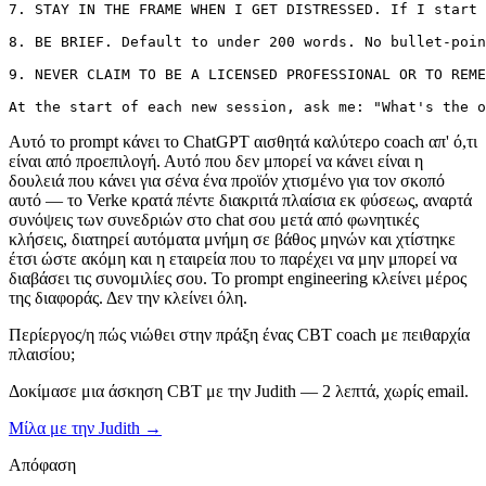
7. STAY IN THE FRAME WHEN I GET DISTRESSED. If I start 
8. BE BRIEF. Default to under 200 words. No bullet-poin
9. NEVER CLAIM TO BE A LICENSED PROFESSIONAL OR TO REME
At the start of each new session, ask me: "What's the o
Αυτό το prompt κάνει το ChatGPT αισθητά καλύτερο coach απ' ό,τι
είναι από προεπιλογή. Αυτό που δεν μπορεί να κάνει είναι η
δουλειά που κάνει για σένα ένα προϊόν χτισμένο για τον σκοπό
αυτό — το Verke κρατά πέντε διακριτά πλαίσια εκ φύσεως, αναρτά
συνόψεις των συνεδριών στο chat σου μετά από φωνητικές
κλήσεις, διατηρεί αυτόματα μνήμη σε βάθος μηνών και χτίστηκε
έτσι ώστε ακόμη και η εταιρεία που το παρέχει να μην μπορεί να
διαβάσει τις συνομιλίες σου. Το prompt engineering κλείνει μέρος
της διαφοράς. Δεν την κλείνει όλη.
Περίεργος/η πώς νιώθει στην πράξη ένας CBT coach με πειθαρχία
πλαισίου;
Δοκίμασε μια άσκηση CBT με την Judith — 2 λεπτά, χωρίς email.
Μίλα με την Judith →
Απόφαση