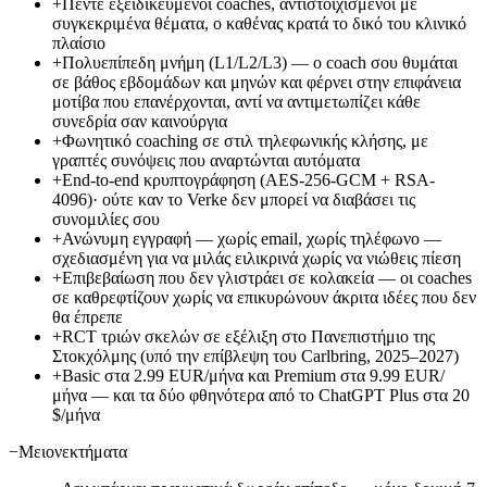
+
Πέντε εξειδικευμένοι coaches, αντιστοιχισμένοι με
συγκεκριμένα θέματα, ο καθένας κρατά το δικό του κλινικό
πλαίσιο
+
Πολυεπίπεδη μνήμη (L1/L2/L3) — ο coach σου θυμάται
σε βάθος εβδομάδων και μηνών και φέρνει στην επιφάνεια
μοτίβα που επανέρχονται, αντί να αντιμετωπίζει κάθε
συνεδρία σαν καινούργια
+
Φωνητικό coaching σε στιλ τηλεφωνικής κλήσης, με
γραπτές συνόψεις που αναρτώνται αυτόματα
+
End-to-end κρυπτογράφηση (AES-256-GCM + RSA-
4096)· ούτε καν το Verke δεν μπορεί να διαβάσει τις
συνομιλίες σου
+
Ανώνυμη εγγραφή — χωρίς email, χωρίς τηλέφωνο —
σχεδιασμένη για να μιλάς ειλικρινά χωρίς να νιώθεις πίεση
+
Επιβεβαίωση που δεν γλιστράει σε κολακεία — οι coaches
σε καθρεφτίζουν χωρίς να επικυρώνουν άκριτα ιδέες που δεν
θα έπρεπε
+
RCT τριών σκελών σε εξέλιξη στο Πανεπιστήμιο της
Στοκχόλμης (υπό την επίβλεψη του Carlbring, 2025–2027)
+
Basic στα 2.99 EUR/μήνα και Premium στα 9.99 EUR/
μήνα — και τα δύο φθηνότερα από το ChatGPT Plus στα 20
$/μήνα
−
Μειονεκτήματα