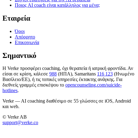
Ποιος AI coach είναι κατάλληλος για μένα;
Εταιρεία
Όροι
Απόρρητο
Επικοινωνία
Σημαντικό
Η Verke προσφέρει coaching, όχι θεραπεία ή ιατρική φροντίδα. Αν
είσαι σε κρίση, κάλεσε
988
(ΗΠΑ), Samaritans
116 123
(Ηνωμένο
Βασίλειο/ΕΕ), ή τις τοπικές υπηρεσίες έκτακτης ανάγκης. Για
διεθνείς γραμμές επισκέψου το
opencounseling.com/suicide-
hotlines
.
Verke — AI coaching διαθέσιμο σε 55 γλώσσες σε iOS, Android
και web.
© Verke AB
support@verke.co