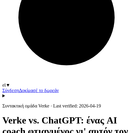
el
▼
Σύνδεση
Δοκίμασέ το δωρεάν
Συντακτική ομάδα Verke
·
Last verified: 2026-04-19
Verke vs. ChatGPT: ένας AI
coach φτιαγμένος γι' αυτόν τον