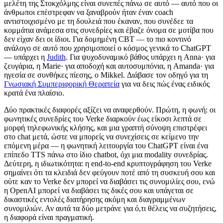
μελέτη της Στοκχόλμης είναι συνεπές πάνω σε αυτό — αυτό που οι
άνθρωποι επέστρεφαν να ξαναβρούν ήταν έναν coach
αντιστοιχισμένο με τη δουλειά που έκαναν, που συνέδεε τα
κομμάτια ανάμεσα στις συνεδρίες και έβαζε όνομα σε μοτίβα που
δεν είχαν δει οι ίδιοι. Για δομημένη CBT — το πιο κοντινό
ανάλογο σε αυτό που χρησιμοποιεί ο κόσμος γενικά το ChatGPT
— υπάρχει η
Judith
. Για ψυχοδυναμικό βάθος υπάρχει η Anna· για
ζευγάρια, η Marie· για αποδοχή και αυτοσυμπόνια, η Amanda· για
ηγεσία σε συνθήκες πίεσης, ο Mikkel. Διάβασε τον οδηγό για τη
Γνωσιακή Συμπεριφορική Θεραπεία
για να δεις πώς ένας ειδικός
κρατά ένα πλαίσιο.
Δύο πρακτικές διαφορές αξίζει να αναφερθούν. Πρώτη, η φωνή: οι
φωνητικές συνεδρίες του Verke διαρκούν έως είκοσι λεπτά σε
μορφή τηλεφωνικής κλήσης, και μια γραπτή σύνοψη επιστρέφει
στο chat μετά, ώστε να μπορείς να συνεχίσεις σε κείμενο την
επόμενη μέρα — η φωνητική λειτουργία του ChatGPT είναι ένα
επίπεδο TTS πάνω στο ίδιο chatbot, όχι μια modality συνεδρίας.
Δεύτερη, η ιδιωτικότητα: η end-to-end κρυπτογράφηση του Verke
σημαίνει ότι τα κλειδιά δεν φεύγουν ποτέ από τη συσκευή σου και
ούτε καν το Verke δεν μπορεί να διαβάσει τις συνομιλίες σου, ενώ
η OpenAI μπορεί να διαβάσει τις δικές σου και υπάγεται σε
δικαστικές εντολές διατήρησης ακόμη και διαγραμμένων
συνομιλιών. Αν αυτά τα δύο μετράνε για ό,τι θέλεις να συζητήσεις,
η διαφορά είναι πραγματική.