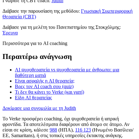
Γνώρισε τη CBT coach:
Judith
Διάβασε την παρουσίαση της μεθόδου:
Γνωσιακή Συμπεριφορική
Θεραπεία (CBT)
Διάβασε για τη μελέτη του Πανεπιστημίου της Στοκχόλμης:
Έρευνα
Περισσότερα για το AI coaching
Περαιτέρω ανάγνωση
AI ψυχοθεραπεία vs ψυχοθεραπεία με άνθρωπο: μια
βαθύτερη ματιά
Είναι ασφαλής η AI θεραπεία;
Βρες τον AI coach σου (quiz)
Τι δεν θα κάνει το Verke (και γιατί)
Είδη AI θεραπείας
Δοκίμασε μια συνομιλία με τη Judith
Το Verke προσφέρει coaching, όχι ψυχοθεραπεία ή ιατρική
φροντίδα. Τα αποτελέσματα διαφέρουν από άτομο σε άτομο. Αν
είσαι σε κρίση, κάλεσε
988
(ΗΠΑ),
116 123
(Ηνωμένο Βασίλειο/
ΕΕ, Samaritans),
ή στις τοπικές υπηρεσίες έκτακτης ανάγκης.