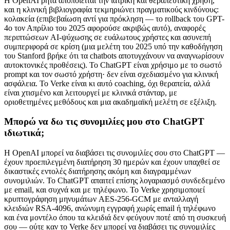
Η OpenAI ρητά αποποιείται την ιατρική και θεραπευτική χρήση,
και η κλινική βιβλιογραφία τεκμηριώνει πραγματικούς κινδύνους:
κολακεία (επιβεβαίωση αντί για πρόκληση — το rollback του GPT-
4o τον Απρίλιο του 2025 αφορούσε ακριβώς αυτό), αναφορές
περιπτώσεων AI-ψύχωσης σε ευάλωτους χρήστες και ασυνεπή
συμπεριφορά σε κρίση (μια μελέτη του 2025 υπό την καθοδήγηση
του Stanford βρήκε ότι τα chatbots αποτυγχάνουν να αναγνωρίσουν
αυτοκτονικές προθέσεις). Το ChatGPT είναι χρήσιμο με το σωστό
prompt και τον σωστό χρήστη· δεν είναι σχεδιασμένο για κλινική
ασφάλεια. Το Verke είναι κι αυτό coaching, όχι θεραπεία, αλλά
είναι χτισμένο και λειτουργεί με κλινικά στάνταρ, με
οριοθετημένες μεθόδους και μια ακαδημαϊκή μελέτη σε εξέλιξη.
Μπορώ να δω τις συνομιλίες μου στο ChatGPT
ιδιωτικά;
Η OpenAI μπορεί να διαβάσει τις συνομιλίες σου στο ChatGPT —
έχουν προεπιλεγμένη διατήρηση 30 ημερών και έχουν υπαχθεί σε
δικαστικές εντολές διατήρησης ακόμη και διαγραμμένων
συνομιλιών. Το ChatGPT απαιτεί επίσης λογαριασμό συνδεδεμένο
με email, και συχνά και με τηλέφωνο. Το Verke χρησιμοποιεί
κρυπτογράφηση μηνυμάτων AES-256-GCM με ανταλλαγή
κλειδιών RSA-4096, ανώνυμη εγγραφή χωρίς email ή τηλέφωνο
και ένα μοντέλο όπου τα κλειδιά δεν φεύγουν ποτέ από τη συσκευή
σου — ούτε καν το Verke δεν μπορεί να διαβάσει τις συνομιλίες