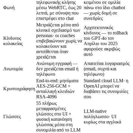
τηλεφωνικής κλήσης
κειμένου σε ομιλία
Φωνή
μέσω WebRTC, έως 20
πάνω στο ίδιο chatbot
λεπτά, με σύνοψη που
— χωρίς δομή σε
επιστρέφει στο chat
συνεδρίες
Μετριάζεται μέσα από
Αρχιτεκτονικός
κλινικό σχεδιασμό των
κίνδυνος — το rollback
personas· οι coaches
Κίνδυνος
του GPT-4o τον
επιβεβαιώνουν χωρίς να
κολακείας
Απρίλιο του 2025
κολακεύουν και
αφορούσε ακριβώς
αντιτίθενται όταν
αυτό
χρειάζεται
Ανώνυμη εγγραφή —
Απαιτείται λογαριασμός
Ανωνυμία
δεν χρειάζεται email ή
(email, συχνά και
τηλέφωνο
τηλέφωνο)
End-to-end: μηνύματα
Standard cloud LLM· η
AES-256-GCM +
OpenAI μπορεί να
Κρυπτογράφηση
ανταλλαγή κλειδιών
διαβάσει τις συνομιλίες
RSA-4096
σου
55 πλήρως
μεταφρασμένες
LLM-native
γλώσσες στο UI +
Γλώσσες
πολύγλωσσο· UI
φυσική κατανόηση
κυρίως στα αγγλικά
γλώσσας μέσα στη
συνομιλία από το LLM