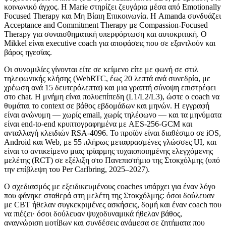
κοινωνικό άγχος. Η Marie στηρίζει ζευγάρια μέσα από Emotionally
Focused Therapy και Μη Βίαιη Επικοινωνία. Η Amanda συνδυάζει
Acceptance and Commitment Therapy με Compassion-Focused
Therapy για συναισθηματική υπερφόρτωση και αυτοκριτική. Ο
Mikkel είναι executive coach για αποφάσεις που σε εξαντλούν και
βάρος ηγεσίας.
Οι συνομιλίες γίνονται είτε σε κείμενο είτε με φωνή σε στιλ
τηλεφωνικής κλήσης (WebRTC, έως 20 λεπτά ανά συνεδρία, με
χρέωση ανά 15 δευτερόλεπτα) και μια γραπτή σύνοψη επιστρέφει
στο chat. Η μνήμη είναι πολυεπίπεδη (L1/L2/L3), ώστε ο coach να
θυμάται το context σε βάθος εβδομάδων και μηνών. Η εγγραφή
είναι ανώνυμη — χωρίς email, χωρίς τηλέφωνο — και τα μηνύματα
είναι end-to-end κρυπτογραφημένα με AES-256-GCM και
ανταλλαγή κλειδιών RSA-4096. Το προϊόν είναι διαθέσιμο σε iOS,
Android και Web, με 55 πλήρως μεταφρασμένες γλώσσες UI, και
είναι το αντικείμενο μιας τρίαρμης τυχαιοποιημένης ελεγχόμενης
μελέτης (RCT) σε εξέλιξη στο Πανεπιστήμιο της Στοκχόλμης (υπό
την επίβλεψη του Per Carlbring, 2025–2027).
Ο σχεδιασμός με εξειδικευμένους coaches υπάρχει για έναν λόγο
που φάνηκε σταθερά στη μελέτη της Στοκχόλμης: όσοι δούλευαν
με CBT ήθελαν συγκεκριμένες ασκήσεις, δομή και έναν coach που
να πιέζει· όσοι δούλευαν ψυχοδυναμικά ήθελαν βάθος,
αναγνώριση μοτίβων και συνδέσεις ανάμεσα σε ζητήματα που