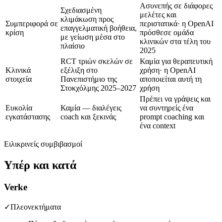
Ασυνεπής σε διάφορες
Σχεδιασμένη
μελέτες και
κλιμάκωση προς
Συμπεριφορά σε
περιστατικά· η OpenAI
επαγγελματική βοήθεια,
κρίση
πρόσθεσε ομάδα
με γείωση μέσα στο
κλινικών στα τέλη του
πλαίσιο
2025
RCT τριών σκελών σε
Καμία για θεραπευτική
Κλινικά
εξέλιξη στο
χρήση· η OpenAI
στοιχεία
Πανεπιστήμιο της
αποποιείται αυτή τη
Στοκχόλμης 2025–2027
χρήση
Πρέπει να γράψεις και
Ευκολία
Καμία — διαλέγεις
να συντηρείς ένα
εγκατάστασης
coach και ξεκινάς
prompt coaching και
ένα context
Ειλικρινείς συμβιβασμοί
Υπέρ και κατά
Verke
✓
Πλεονεκτήματα