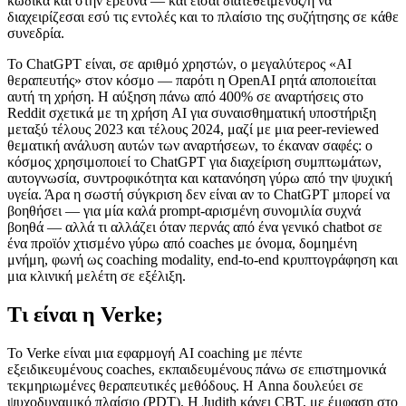
κώδικα και στην έρευνα — και είσαι διατεθειμένος/η να
διαχειρίζεσαι εσύ τις εντολές και το πλαίσιο της συζήτησης σε κάθε
συνεδρία.
Το ChatGPT είναι, σε αριθμό χρηστών, ο μεγαλύτερος «AI
θεραπευτής» στον κόσμο — παρότι η OpenAI ρητά αποποιείται
αυτή τη χρήση. Η αύξηση πάνω από 400% σε αναρτήσεις στο
Reddit σχετικά με τη χρήση AI για συναισθηματική υποστήριξη
μεταξύ τέλους 2023 και τέλους 2024, μαζί με μια peer-reviewed
θεματική ανάλυση αυτών των αναρτήσεων, το έκαναν σαφές: ο
κόσμος χρησιμοποιεί το ChatGPT για διαχείριση συμπτωμάτων,
αυτογνωσία, συντροφικότητα και κατανόηση γύρω από την ψυχική
υγεία. Άρα η σωστή σύγκριση δεν είναι αν το ChatGPT μπορεί να
βοηθήσει — για μία καλά prompt-αρισμένη συνομιλία συχνά
βοηθά — αλλά τι αλλάζει όταν περνάς από ένα γενικό chatbot σε
ένα προϊόν χτισμένο γύρω από coaches με όνομα, δομημένη
μνήμη, φωνή ως coaching modality, end-to-end κρυπτογράφηση και
μια κλινική μελέτη σε εξέλιξη.
Τι είναι η Verke;
Το Verke είναι μια εφαρμογή AI coaching με πέντε
εξειδικευμένους coaches, εκπαιδευμένους πάνω σε επιστημονικά
τεκμηριωμένες θεραπευτικές μεθόδους. Η Anna δουλεύει σε
ψυχοδυναμικό πλαίσιο (PDT). Η Judith κάνει CBT, με έμφαση στο