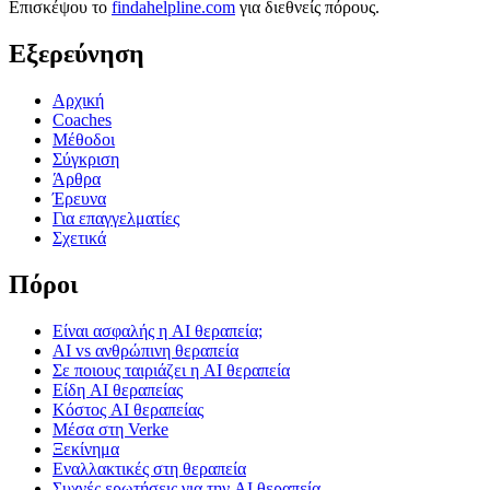
Επισκέψου το
findahelpline.com
για διεθνείς πόρους.
Εξερεύνηση
Αρχική
Coaches
Μέθοδοι
Σύγκριση
Άρθρα
Έρευνα
Για επαγγελματίες
Σχετικά
Πόροι
Είναι ασφαλής η AI θεραπεία;
AI vs ανθρώπινη θεραπεία
Σε ποιους ταιριάζει η AI θεραπεία
Είδη AI θεραπείας
Κόστος AI θεραπείας
Μέσα στη Verke
Ξεκίνημα
Εναλλακτικές στη θεραπεία
Συχνές ερωτήσεις για την AI θεραπεία