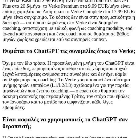
Το Verke Basic στα 2.99 EUR/μήνα είναι κάτω από το ChatGPT
Plus στα 20 $/μήνα· το Verke Premium στα 9.99 EUR/μήνα είναι
επίσης χαμηλότερα. Ακόμη και το Verke Complete στα 17.99 EUR/
μήνα είναι συγκρίσιμο. Το κόστος δεν είναι στην πραγματικότητα η
διαφορά — αυτό που πληρώνεις στο Verke είναι δομημένο
coaching, αντιστοίχιση με ειδικό, φωνή ως coaching modality, end-
to-end κρυπτογράφηση και ένας coach που σε θυμάται σε βάθος
μηνών χωρίς να χρειάζεται εσύ να συντηρείς context.
Θυμάται το ChatGPT τις συνομιλίες όπως το Verke;
Όχι με τον ίδιο τρόπο. Η προεπιλεγμένη μνήμη του ChatGPT είναι
ένας επίπεδος, περιορισμένος αποθηκευτικός χώρος που συχνά
ξεχνά λεπτομέρειες ανάμεσα στις συνεδρίες και δεν έχει καμία
αντίληψη πορείας coaching. Το Verke χρησιμοποιεί ένα σύστημα
μνήμης τριών επιπέδων (L1/L2/L3) σχεδιασμένο για την πορεία
μηνών-ετών που έχει το coaching — ο coach σου θυμάται την
άσκηση αναπνοής της περασμένης Τρίτης, τον στόχο που έβαλες
τον Ιανουάριο και το μοτίβο που εμφανίζεται κάθε λίγες
εβδομάδες.
Είναι ασφαλές να χρησιμοποιείς το ChatGPT σαν
θεραπευτή;