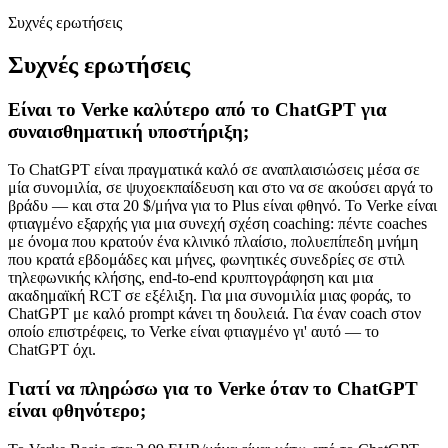
Συχνές ερωτήσεις
Συχνές ερωτήσεις
Είναι το Verke καλύτερο από το ChatGPT για
συναισθηματική υποστήριξη;
Το ChatGPT είναι πραγματικά καλό σε αναπλαισιώσεις μέσα σε
μία συνομιλία, σε ψυχοεκπαίδευση και στο να σε ακούσει αργά το
βράδυ — και στα 20 $/μήνα για το Plus είναι φθηνό. Το Verke είναι
φτιαγμένο εξαρχής για μια συνεχή σχέση coaching: πέντε coaches
με όνομα που κρατούν ένα κλινικό πλαίσιο, πολυεπίπεδη μνήμη
που κρατά εβδομάδες και μήνες, φωνητικές συνεδρίες σε στιλ
τηλεφωνικής κλήσης, end-to-end κρυπτογράφηση και μια
ακαδημαϊκή RCT σε εξέλιξη. Για μια συνομιλία μιας φοράς, το
ChatGPT με καλό prompt κάνει τη δουλειά. Για έναν coach στον
οποίο επιστρέφεις, το Verke είναι φτιαγμένο γι' αυτό — το
ChatGPT όχι.
Γιατί να πληρώσω για το Verke όταν το ChatGPT
είναι φθηνότερο;