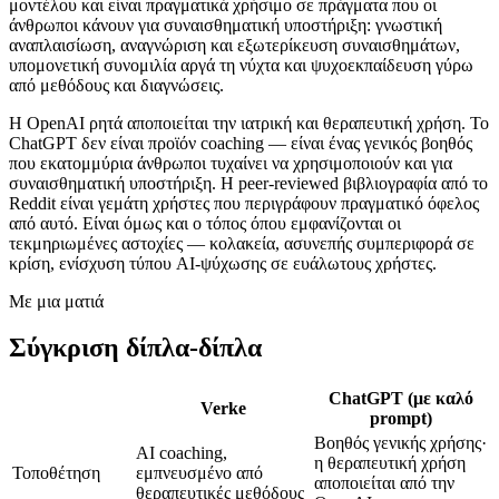
μοντέλου και είναι πραγματικά χρήσιμο σε πράγματα που οι
άνθρωποι κάνουν για συναισθηματική υποστήριξη: γνωστική
αναπλαισίωση, αναγνώριση και εξωτερίκευση συναισθημάτων,
υπομονετική συνομιλία αργά τη νύχτα και ψυχοεκπαίδευση γύρω
από μεθόδους και διαγνώσεις.
Η OpenAI ρητά αποποιείται την ιατρική και θεραπευτική χρήση. Το
ChatGPT δεν είναι προϊόν coaching — είναι ένας γενικός βοηθός
που εκατομμύρια άνθρωποι τυχαίνει να χρησιμοποιούν και για
συναισθηματική υποστήριξη. Η peer-reviewed βιβλιογραφία από το
Reddit είναι γεμάτη χρήστες που περιγράφουν πραγματικό όφελος
από αυτό. Είναι όμως και ο τόπος όπου εμφανίζονται οι
τεκμηριωμένες αστοχίες — κολακεία, ασυνεπής συμπεριφορά σε
κρίση, ενίσχυση τύπου AI-ψύχωσης σε ευάλωτους χρήστες.
Με μια ματιά
Σύγκριση δίπλα-δίπλα
ChatGPT (με καλό
Verke
prompt)
Βοηθός γενικής χρήσης·
AI coaching,
η θεραπευτική χρήση
Τοποθέτηση
εμπνευσμένο από
αποποιείται από την
θεραπευτικές μεθόδους