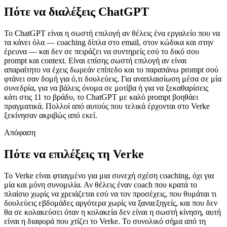
Πότε να διαλέξεις ChatGPT
Το ChatGPT είναι η σωστή επιλογή αν θέλεις ένα εργαλείο που να
τα κάνει όλα — coaching δίπλα στο email, στον κώδικα και στην
έρευνα — και δεν σε πειράζει να συντηρείς εσύ το δικό σου
prompt και context. Είναι επίσης σωστή επιλογή αν είναι
απαραίτητο να έχεις δωρεάν επίπεδο και το παραπάνω prompt σού
φτάνει σαν δομή για ό,τι δουλεύεις. Για αναπλαισίωση μέσα σε μία
συνεδρία, για να βάλεις όνομα σε μοτίβα ή για να ξεκαθαρίσεις
κάτι στις 11 το βράδυ, το ChatGPT με καλό prompt βοηθάει
πραγματικά. Πολλοί από αυτούς που τελικά έρχονται στο Verke
ξεκίνησαν ακριβώς από εκεί.
Απόφαση
Πότε να επιλέξεις τη Verke
Το Verke είναι φτιαγμένο για μια συνεχή σχέση coaching, όχι για
μία και μόνη συνομιλία. Αν θέλεις έναν coach που κρατά το
πλαίσιο χωρίς να χρειάζεται εσύ να τον προσέχεις, που θυμάται τι
δουλεύεις εβδομάδες αργότερα χωρίς να ξαναεξηγείς, και που δεν
θα σε κολακεύσει όταν η κολακεία δεν είναι η σωστή κίνηση, αυτή
είναι η διαφορά που χτίζει το Verke. Το συνολικό σήμα από τη