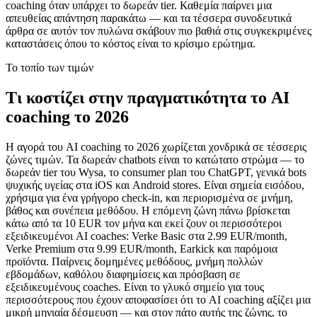
coaching όταν υπάρχει το δωρεάν tier. Καθεμία παίρνει μια
απευθείας απάντηση παρακάτω — και τα τέσσερα συνοδευτικά
άρθρα σε αυτόν τον πυλώνα σκάβουν πιο βαθιά στις συγκεκριμένες
καταστάσεις όπου το κόστος είναι το κρίσιμο ερώτημα.
Το τοπίο των τιμών
Τι κοστίζει στην πραγματικότητα το AI
coaching το 2026
Η αγορά του AI coaching το 2026 χωρίζεται χονδρικά σε τέσσερις
ζώνες τιμών. Τα δωρεάν chatbots είναι το κατώτατο στρώμα — το
δωρεάν tier του Wysa, το consumer plan του ChatGPT, γενικά bots
ψυχικής υγείας στα iOS και Android stores. Είναι σημεία εισόδου,
χρήσιμα για ένα γρήγορο check-in, και περιορισμένα σε μνήμη,
βάθος και συνέπεια μεθόδου. Η επόμενη ζώνη πάνω βρίσκεται
κάτω από τα 10 EUR τον μήνα και εκεί ζουν οι περισσότεροι
εξειδικευμένοι AI coaches: Verke Basic στα 2.99 EUR/month,
Verke Premium στα 9.99 EUR/month, Earkick και παρόμοια
προϊόντα. Παίρνεις δομημένες μεθόδους, μνήμη πολλών
εβδομάδων, καθόλου διαφημίσεις και πρόσβαση σε
εξειδικευμένους coaches. Είναι το γλυκό σημείο για τους
περισσότερους που έχουν αποφασίσει ότι το AI coaching αξίζει μια
μικρή μηνιαία δέσμευση — και στον πάτο αυτής της ζώνης, το