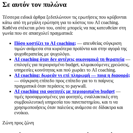
Σε αυτόν τον πυλώνα
Τέσσερα ειδικά άρθρα ξεδιπλώνουν τις ερωτήσεις που κρύβονται
κάτω από τη μεγάλη ερώτηση για το κόστος του AI coaching.
Καθένα στέκεται μόνο του, οπότε μπορείς να πας κατευθείαν στη
γωνία που σε απασχολεί πραγματικά:
Πόσο κοστίζει το AI coaching;
— απευθείας σύγκριση
τιμών ανάμεσα στα κυριότερα προϊόντα και στην αγορά της
ψυχοθεραπείας με ψυχολόγο.
AI coaching όταν δεν αντέχεις οικονομικά τη θεραπεία
—
επιλογές για περιορισμένο budget, κλιμακούμενες χρεώσεις,
υπηρεσίες κοινότητας και πού χωράει το AI coaching.
AI coaching: δωρεάν vs επί πληρωμή — ποια η διαφορά;
— σύγκριση επίπεδο προς επίπεδο για το τι παίρνεις
πραγματικά όταν περάσεις το paywall.
AI coaching για φοιτητές με περιορισμένο budget
—
τιμές προσαρμοσμένες για φοιτητές, εναλλακτικές στη
συμβουλευτική υπηρεσία του πανεπιστημίου, και τι να
χρησιμοποιήσεις όταν παλεύεις ανάμεσα σε δίδακτρα και
ενοίκιο.
Ζώνη προς ζώνη