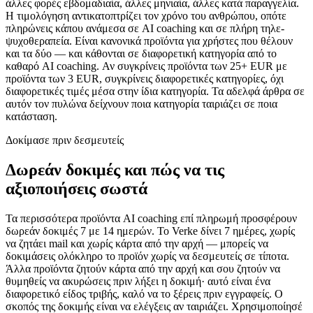
άλλες φορές εβδομαδιαία, άλλες μηνιαία, άλλες κατά παραγγελία.
Η τιμολόγηση αντικατοπτρίζει τον χρόνο του ανθρώπου, οπότε
πληρώνεις κάπου ανάμεσα σε AI coaching και σε πλήρη τηλε-
ψυχοθεραπεία. Είναι κανονικά προϊόντα για χρήστες που θέλουν
και τα δύο — και κάθονται σε διαφορετική κατηγορία από το
καθαρό AI coaching. Αν συγκρίνεις προϊόντα των 25+ EUR με
προϊόντα των 3 EUR, συγκρίνεις διαφορετικές κατηγορίες, όχι
διαφορετικές τιμές μέσα στην ίδια κατηγορία. Τα αδελφά άρθρα σε
αυτόν τον πυλώνα δείχνουν ποια κατηγορία ταιριάζει σε ποια
κατάσταση.
Δοκίμασε πριν δεσμευτείς
Δωρεάν δοκιμές και πώς να τις
αξιοποιήσεις σωστά
Τα περισσότερα προϊόντα AI coaching επί πληρωμή προσφέρουν
δωρεάν δοκιμές 7 με 14 ημερών. Το Verke δίνει 7 ημέρες, χωρίς
να ζητάει mail και χωρίς κάρτα από την αρχή — μπορείς να
δοκιμάσεις ολόκληρο το προϊόν χωρίς να δεσμευτείς σε τίποτα.
Άλλα προϊόντα ζητούν κάρτα από την αρχή και σου ζητούν να
θυμηθείς να ακυρώσεις πριν λήξει η δοκιμή· αυτό είναι ένα
διαφορετικό είδος τριβής, καλό να το ξέρεις πριν εγγραφείς. Ο
σκοπός της δοκιμής είναι να ελέγξεις αν ταιριάζει. Χρησιμοποίησέ