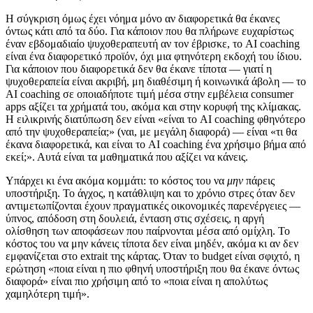
Η σύγκριση όμως έχει νόημα μόνο αν διαφορετικά θα έκανες
όντως κάτι από τα δύο. Για κάποιον που θα πλήρωνε ευχαρίστως
έναν εβδομαδιαίο ψυχοθεραπευτή αν τον έβρισκε, το AI coaching
είναι ένα διαφορετικό προϊόν, όχι μια φτηνότερη εκδοχή του ίδιου.
Για κάποιον που διαφορετικά δεν θα έκανε τίποτα — γιατί η
ψυχοθεραπεία είναι ακριβή, μη διαθέσιμη ή κοινωνικά άβολη — το
AI coaching σε οποιαδήποτε τιμή μέσα στην εμβέλεια consumer
apps αξίζει τα χρήματά του, ακόμα και στην κορυφή της κλίμακας.
Η ειλικρινής διατύπωση δεν είναι «είναι το AI coaching φθηνότερο
από την ψυχοθεραπεία;» (ναι, με μεγάλη διαφορά) — είναι «τι θα
έκανα διαφορετικά, και είναι το AI coaching ένα χρήσιμο βήμα από
εκεί;». Αυτά είναι τα μαθηματικά που αξίζει να κάνεις.
Υπάρχει κι ένα ακόμα κομμάτι: το κόστος του να
μην
πάρεις
υποστήριξη. Το άγχος, η κατάθλιψη και το χρόνιο στρες όταν δεν
αντιμετωπίζονται έχουν πραγματικές οικονομικές παρενέργειες —
ύπνος, απόδοση στη δουλειά, ένταση στις σχέσεις, η αργή
ολίσθηση των αποφάσεων που παίρνονται μέσα από ομίχλη. Το
κόστος του να μην κάνεις τίποτα δεν είναι μηδέν, ακόμα κι αν δεν
εμφανίζεται στο extrait της κάρτας. Όταν το budget είναι σφιχτό, η
ερώτηση «ποια είναι η πιο φθηνή υποστήριξη που θα έκανε όντως
διαφορά» είναι πιο χρήσιμη από το «ποια είναι η απολύτως
χαμηλότερη τιμή».