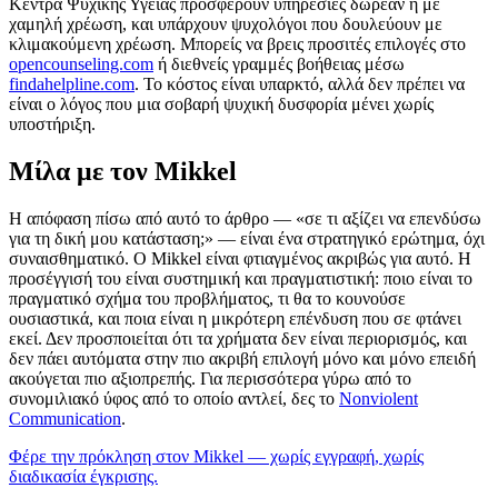
Κέντρα Ψυχικής Υγείας προσφέρουν υπηρεσίες δωρεάν ή με
χαμηλή χρέωση, και υπάρχουν ψυχολόγοι που δουλεύουν με
κλιμακούμενη χρέωση. Μπορείς να βρεις προσιτές επιλογές στο
opencounseling.com
ή διεθνείς γραμμές βοήθειας μέσω
findahelpline.com
. Το κόστος είναι υπαρκτό, αλλά δεν πρέπει να
είναι ο λόγος που μια σοβαρή ψυχική δυσφορία μένει χωρίς
υποστήριξη.
Μίλα με τον Mikkel
Η απόφαση πίσω από αυτό το άρθρο — «σε τι αξίζει να επενδύσω
για τη δική μου κατάσταση;» — είναι ένα στρατηγικό ερώτημα, όχι
συναισθηματικό. Ο Mikkel είναι φτιαγμένος ακριβώς για αυτό. Η
προσέγγισή του είναι συστημική και πραγματιστική: ποιο είναι το
πραγματικό σχήμα του προβλήματος, τι θα το κουνούσε
ουσιαστικά, και ποια είναι η μικρότερη επένδυση που σε φτάνει
εκεί. Δεν προσποιείται ότι τα χρήματα δεν είναι περιορισμός, και
δεν πάει αυτόματα στην πιο ακριβή επιλογή μόνο και μόνο επειδή
ακούγεται πιο αξιοπρεπής. Για περισσότερα γύρω από το
συνομιλιακό ύφος από το οποίο αντλεί, δες το
Nonviolent
Communication
.
Φέρε την πρόκληση στον Mikkel — χωρίς εγγραφή, χωρίς
διαδικασία έγκρισης.