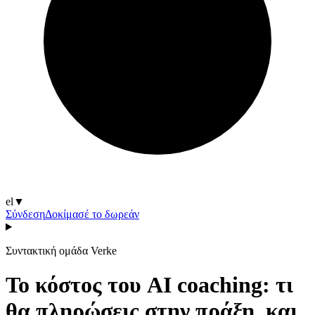
el
▼
Σύνδεση
Δοκίμασέ το δωρεάν
Συντακτική ομάδα Verke
Το κόστος του AI coaching: τι
θα πληρώσεις στην πράξη, και