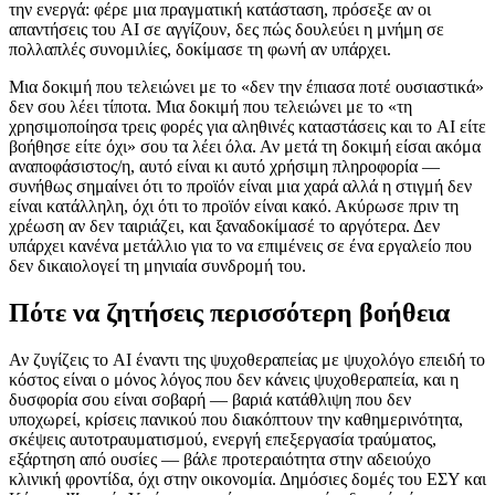
την ενεργά: φέρε μια πραγματική κατάσταση, πρόσεξε αν οι
απαντήσεις του AI σε αγγίζουν, δες πώς δουλεύει η μνήμη σε
πολλαπλές συνομιλίες, δοκίμασε τη φωνή αν υπάρχει.
Μια δοκιμή που τελειώνει με το «δεν την έπιασα ποτέ ουσιαστικά»
δεν σου λέει τίποτα. Μια δοκιμή που τελειώνει με το «τη
χρησιμοποίησα τρεις φορές για αληθινές καταστάσεις και το AI είτε
βοήθησε είτε όχι» σου τα λέει όλα. Αν μετά τη δοκιμή είσαι ακόμα
αναποφάσιστος/η, αυτό είναι κι αυτό χρήσιμη πληροφορία —
συνήθως σημαίνει ότι το προϊόν είναι μια χαρά αλλά η στιγμή δεν
είναι κατάλληλη, όχι ότι το προϊόν είναι κακό. Ακύρωσε πριν τη
χρέωση αν δεν ταιριάζει, και ξαναδοκίμασέ το αργότερα. Δεν
υπάρχει κανένα μετάλλιο για το να επιμένεις σε ένα εργαλείο που
δεν δικαιολογεί τη μηνιαία συνδρομή του.
Πότε να ζητήσεις περισσότερη βοήθεια
Αν ζυγίζεις το AI έναντι της ψυχοθεραπείας με ψυχολόγο επειδή το
κόστος είναι ο μόνος λόγος που δεν κάνεις ψυχοθεραπεία, και η
δυσφορία σου είναι σοβαρή — βαριά κατάθλιψη που δεν
υποχωρεί, κρίσεις πανικού που διακόπτουν την καθημερινότητα,
σκέψεις αυτοτραυματισμού, ενεργή επεξεργασία τραύματος,
εξάρτηση από ουσίες — βάλε προτεραιότητα στην αδειούχο
κλινική φροντίδα, όχι στην οικονομία. Δημόσιες δομές του ΕΣΥ και