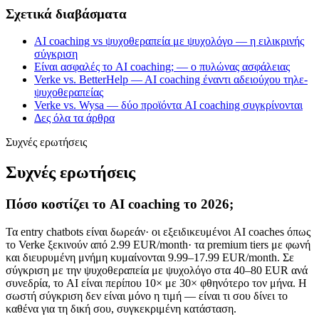
Σχετικά διαβάσματα
AI coaching vs ψυχοθεραπεία με ψυχολόγο — η ειλικρινής
σύγκριση
Είναι ασφαλές το AI coaching; — ο πυλώνας ασφάλειας
Verke vs. BetterHelp — AI coaching έναντι αδειούχου τηλε-
ψυχοθεραπείας
Verke vs. Wysa — δύο προϊόντα AI coaching συγκρίνονται
Δες όλα τα άρθρα
Συχνές ερωτήσεις
Συχνές ερωτήσεις
Πόσο κοστίζει το AI coaching το 2026;
Τα entry chatbots είναι δωρεάν· οι εξειδικευμένοι AI coaches όπως
το Verke ξεκινούν από 2.99 EUR/month· τα premium tiers με φωνή
και διευρυμένη μνήμη κυμαίνονται 9.99–17.99 EUR/month. Σε
σύγκριση με την ψυχοθεραπεία με ψυχολόγο στα 40–80 EUR ανά
συνεδρία, το AI είναι περίπου 10× με 30× φθηνότερο τον μήνα. Η
σωστή σύγκριση δεν είναι μόνο η τιμή — είναι τι σου δίνει το
καθένα για τη δική σου, συγκεκριμένη κατάσταση.