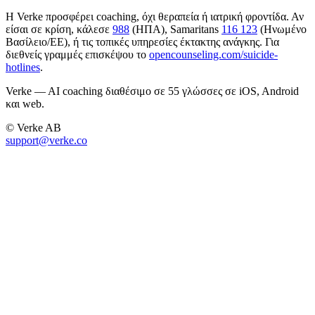
Η Verke προσφέρει coaching, όχι θεραπεία ή ιατρική φροντίδα. Αν
είσαι σε κρίση, κάλεσε
988
(ΗΠΑ), Samaritans
116 123
(Ηνωμένο
Βασίλειο/ΕΕ), ή τις τοπικές υπηρεσίες έκτακτης ανάγκης. Για
διεθνείς γραμμές επισκέψου το
opencounseling.com/suicide-
hotlines
.
Verke — AI coaching διαθέσιμο σε 55 γλώσσες σε iOS, Android
και web.
© Verke AB
support@verke.co