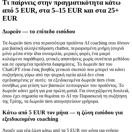
Τι παίρνεις στην πραγματικότητα κάτω
από 5 EUR, στα 5–15 EUR και στα 25+
EUR
Δωρεάν — το επίπεδο εισόδου
Τα δωρεάν tiers στα περισσότερα προϊόντα AI coaching σου δίνουν
μια βασική αλληλεπίδραση chatbot, περιορισμένη μνήμη (συχνά
μόνο μέσα στην ίδια συνομιλία, μερικές φορές ένα μικρό
κυλιόμενο παράθυρο), γενικές απαντήσεις χωρίς συνέπεια μεθόδου
και σε ορισμένα προϊόντα διαφημίσεις. Το δωρεάν tier του
ChatGPT είναι ένας βοηθός γενικού σκοπού που μπορεί να κάνει
συζητήσεις γύρω από την ψυχική υγεία αλλά δεν είναι
σχεδιασμένος γι' αυτές· τα εξειδικευμένα δωρεάν tiers είναι
συνήθως μια γεύση των βασικών λειτουργιών του προϊόντος. Το
δωρεάν κάνει χρέη για μια πρώτη ματιά. Για συνεχιζόμενη δουλειά,
όπου έχει σημασία να θυμάται το AI την Παρασκευή τη συζήτηση
της Τρίτης, τα δωρεάν tiers απογοητεύουν γρήγορα.
Κάτω από 5 EUR τον μήνα — η ζώνη εισόδου για
εξειδικευμένο coaching
Άνοιξε μια νέα ζώνη κάτω από τα 5 EUR τον μήνα για γνήσιο