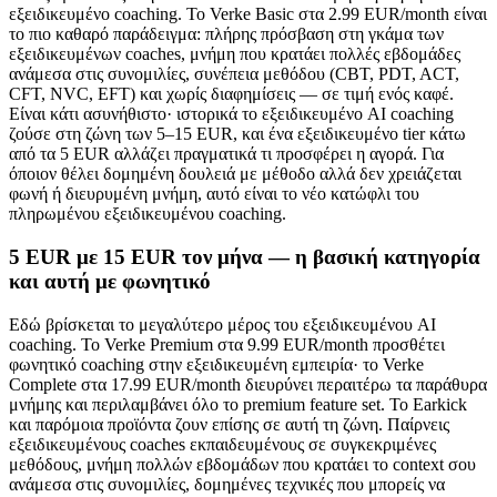
εξειδικευμένο coaching. Το Verke Basic στα 2.99 EUR/month είναι
το πιο καθαρό παράδειγμα: πλήρης πρόσβαση στη γκάμα των
εξειδικευμένων coaches, μνήμη που κρατάει πολλές εβδομάδες
ανάμεσα στις συνομιλίες, συνέπεια μεθόδου (CBT, PDT, ACT,
CFT, NVC, EFT) και χωρίς διαφημίσεις — σε τιμή ενός καφέ.
Είναι κάτι ασυνήθιστο· ιστορικά το εξειδικευμένο AI coaching
ζούσε στη ζώνη των 5–15 EUR, και ένα εξειδικευμένο tier κάτω
από τα 5 EUR αλλάζει πραγματικά τι προσφέρει η αγορά. Για
όποιον θέλει δομημένη δουλειά με μέθοδο αλλά δεν χρειάζεται
φωνή ή διευρυμένη μνήμη, αυτό είναι το νέο κατώφλι του
πληρωμένου εξειδικευμένου coaching.
5 EUR με 15 EUR τον μήνα — η βασική κατηγορία
και αυτή με φωνητικό
Εδώ βρίσκεται το μεγαλύτερο μέρος του εξειδικευμένου AI
coaching. Το Verke Premium στα 9.99 EUR/month προσθέτει
φωνητικό coaching στην εξειδικευμένη εμπειρία· το Verke
Complete στα 17.99 EUR/month διευρύνει περαιτέρω τα παράθυρα
μνήμης και περιλαμβάνει όλο το premium feature set. Το Earkick
και παρόμοια προϊόντα ζουν επίσης σε αυτή τη ζώνη. Παίρνεις
εξειδικευμένους coaches εκπαιδευμένους σε συγκεκριμένες
μεθόδους, μνήμη πολλών εβδομάδων που κρατάει το context σου
ανάμεσα στις συνομιλίες, δομημένες τεχνικές που μπορείς να