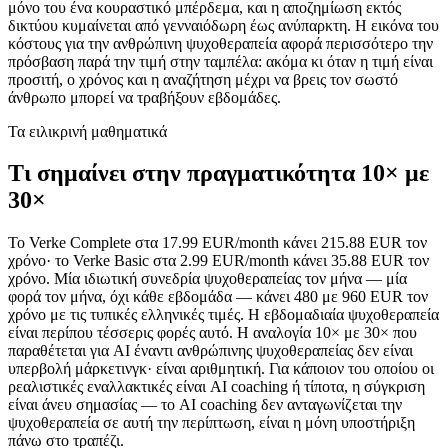
μόνο του ένα κουραστικό μπέρδεμα, και η αποζημίωση εκτός
δικτύου κυμαίνεται από γενναιόδωρη έως ανύπαρκτη. Η εικόνα του
κόστους για την ανθρώπινη ψυχοθεραπεία αφορά περισσότερο την
πρόσβαση παρά την τιμή στην ταμπέλα: ακόμα κι όταν η τιμή είναι
προσιτή, ο χρόνος και η αναζήτηση μέχρι να βρεις τον σωστό
άνθρωπο μπορεί να τραβήξουν εβδομάδες.
Τα ειλικρινή μαθηματικά
Τι σημαίνει στην πραγματικότητα 10× με
30×
Το Verke Complete στα 17.99 EUR/month κάνει 215.88 EUR τον
χρόνο· το Verke Basic στα 2.99 EUR/month κάνει 35.88 EUR τον
χρόνο. Μία ιδιωτική συνεδρία ψυχοθεραπείας τον μήνα — μία
φορά τον μήνα, όχι κάθε εβδομάδα — κάνει 480 με 960 EUR τον
χρόνο με τις τυπικές ελληνικές τιμές. Η εβδομαδιαία ψυχοθεραπεία
είναι περίπου τέσσερις φορές αυτό. Η αναλογία 10× με 30× που
παραθέτεται για AI έναντι ανθρώπινης ψυχοθεραπείας δεν είναι
υπερβολή μάρκετινγκ· είναι αριθμητική. Για κάποιον του οποίου οι
ρεαλιστικές εναλλακτικές είναι AI coaching ή τίποτα, η σύγκριση
είναι άνευ σημασίας — το AI coaching δεν ανταγωνίζεται την
ψυχοθεραπεία σε αυτή την περίπτωση, είναι η μόνη υποστήριξη
πάνω στο τραπέζι.