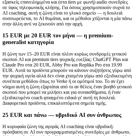
εξασκείς επανειλημμένα και (στα tiers με φωνή) audio συνεδρίες
σε ύφος τηλεφωνικής κλήσης. Για όσους χρησιμοποιούν συχνά το
AI coaching, αυτή η ζώνη είναι το γλυκό σημείο — η δουλειά
συσσωρεύεται, το AI θυμάται, και οι μέθοδοι χτίζονται η μία πάνω
στην άλλη αντί να ξεκινούν από την αρχή.
15 EUR με 20 EUR τον μήνα — η premium-
generalist κατηγορία
Η ζώνη των 15–20 EUR είναι πλέον κυρίως συνδρομές γενικού
σκοπού AI και premium tiers ψυχικής ευεξίας: ChatGPT Plus και
Claude Pro στα 20 EUR, Abby Pro και Replika Pro στα 19.99
EUR. Αυτά τα προϊόντα μπορούν να κάνουν συζητήσεις γύρω από
την ψυχική υγεία αλλά δεν είναι χτισμένα γύρω από εξειδικευμένη
συνέπεια μεθόδου όπως το Verke ή οι ομότιμοί του. Το αν έχει
νόημα αυτή η ζώνη εξαρτάται από το αν θέλεις έναν βοηθό γενικού
σκοπού που μπορεί να μιλήσει και για συναισθήματα, ή έναν
εξειδικευμένο coach φτιαγμένο ειδικά γι' αυτή τη δουλειά.
Διαφορετικά προϊόντα, επικαλυπτόμενα σημεία τιμής.
25 EUR και πάνω — υβριδικό AI συν άνθρωπος
Η κορυφαία ζώνη της αγοράς AI coaching είναι υβριδική:
πρόσβαση σε AI συν προγραμματισμένες συνεδρίες με άνθρωπο,