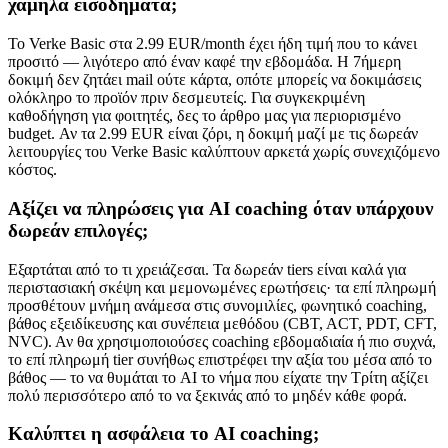
χαμηλά εισοδήματα;
Το Verke Basic στα 2.99 EUR/month έχει ήδη τιμή που το κάνει
προσιτό — λιγότερο από έναν καφέ την εβδομάδα. Η 7ήμερη
δοκιμή δεν ζητάει mail ούτε κάρτα, οπότε μπορείς να δοκιμάσεις
ολόκληρο το προϊόν πριν δεσμευτείς. Για συγκεκριμένη
καθοδήγηση για φοιτητές, δες το άρθρο μας για περιορισμένο
budget. Αν τα 2.99 EUR είναι ζόρι, η δοκιμή μαζί με τις δωρεάν
λειτουργίες του Verke Basic καλύπτουν αρκετά χωρίς συνεχιζόμενο
κόστος.
Αξίζει να πληρώσεις για AI coaching όταν υπάρχουν
δωρεάν επιλογές;
Εξαρτάται από το τι χρειάζεσαι. Τα δωρεάν tiers είναι καλά για
περιστασιακή σκέψη και μεμονωμένες ερωτήσεις· τα επί πληρωμή
προσθέτουν μνήμη ανάμεσα στις συνομιλίες, φωνητικό coaching,
βάθος εξειδίκευσης και συνέπεια μεθόδου (CBT, ACT, PDT, CFT,
NVC). Αν θα χρησιμοποιούσες coaching εβδομαδιαία ή πιο συχνά,
το επί πληρωμή tier συνήθως επιστρέφει την αξία του μέσα από το
βάθος — το να θυμάται το AI το νήμα που είχατε την Τρίτη αξίζει
πολύ περισσότερο από το να ξεκινάς από το μηδέν κάθε φορά.
Καλύπτει η ασφάλεια το AI coaching;