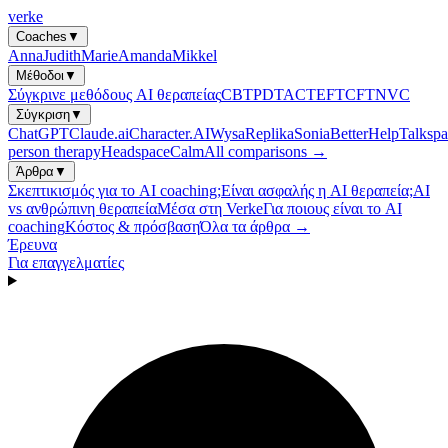
verke
Coaches
▼
Anna
Judith
Marie
Amanda
Mikkel
Μέθοδοι
▼
Σύγκρινε μεθόδους AI θεραπείας
CBT
PDT
ACT
EFT
CFT
NVC
Σύγκριση
▼
ChatGPT
Claude.ai
Character.AI
Wysa
Replika
Sonia
BetterHelp
Talkspa
person therapy
Headspace
Calm
All comparisons →
Άρθρα
▼
Σκεπτικισμός για το AI coaching;
Είναι ασφαλής η AI θεραπεία;
AI
vs ανθρώπινη θεραπεία
Μέσα στη Verke
Για ποιους είναι το AI
coaching
Κόστος & πρόσβαση
Όλα τα άρθρα →
Έρευνα
Για επαγγελματίες