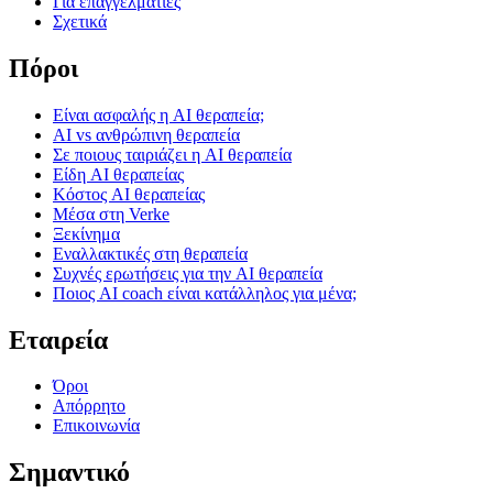
Για επαγγελματίες
Σχετικά
Πόροι
Είναι ασφαλής η AI θεραπεία;
AI vs ανθρώπινη θεραπεία
Σε ποιους ταιριάζει η AI θεραπεία
Είδη AI θεραπείας
Κόστος AI θεραπείας
Μέσα στη Verke
Ξεκίνημα
Εναλλακτικές στη θεραπεία
Συχνές ερωτήσεις για την AI θεραπεία
Ποιος AI coach είναι κατάλληλος για μένα;
Εταιρεία
Όροι
Απόρρητο
Επικοινωνία
Σημαντικό