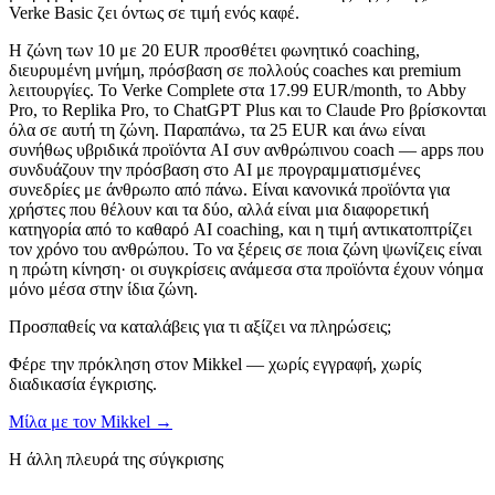
Verke Basic ζει όντως σε τιμή ενός καφέ.
Η ζώνη των 10 με 20 EUR προσθέτει φωνητικό coaching,
διευρυμένη μνήμη, πρόσβαση σε πολλούς coaches και premium
λειτουργίες. Το Verke Complete στα 17.99 EUR/month, το Abby
Pro, το Replika Pro, το ChatGPT Plus και το Claude Pro βρίσκονται
όλα σε αυτή τη ζώνη. Παραπάνω, τα 25 EUR και άνω είναι
συνήθως υβριδικά προϊόντα AI συν ανθρώπινου coach — apps που
συνδυάζουν την πρόσβαση στο AI με προγραμματισμένες
συνεδρίες με άνθρωπο από πάνω. Είναι κανονικά προϊόντα για
χρήστες που θέλουν και τα δύο, αλλά είναι μια διαφορετική
κατηγορία από το καθαρό AI coaching, και η τιμή αντικατοπτρίζει
τον χρόνο του ανθρώπου. Το να ξέρεις σε ποια ζώνη ψωνίζεις είναι
η πρώτη κίνηση· οι συγκρίσεις ανάμεσα στα προϊόντα έχουν νόημα
μόνο μέσα στην ίδια ζώνη.
Προσπαθείς να καταλάβεις για τι αξίζει να πληρώσεις;
Φέρε την πρόκληση στον Mikkel — χωρίς εγγραφή, χωρίς
διαδικασία έγκρισης.
Μίλα με τον Mikkel →
Η άλλη πλευρά της σύγκρισης