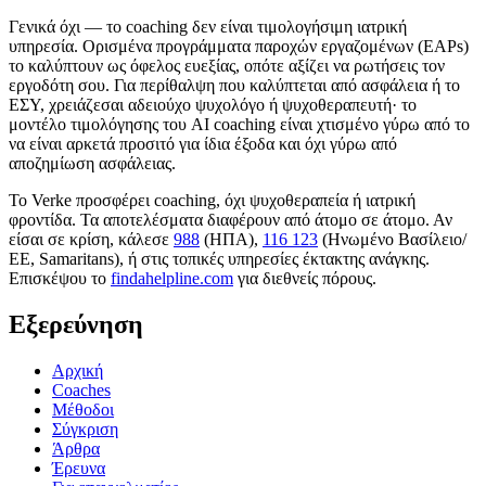
Γενικά όχι — το coaching δεν είναι τιμολογήσιμη ιατρική
υπηρεσία. Ορισμένα προγράμματα παροχών εργαζομένων (EAPs)
το καλύπτουν ως όφελος ευεξίας, οπότε αξίζει να ρωτήσεις τον
εργοδότη σου. Για περίθαλψη που καλύπτεται από ασφάλεια ή το
ΕΣΥ, χρειάζεσαι αδειούχο ψυχολόγο ή ψυχοθεραπευτή· το
μοντέλο τιμολόγησης του AI coaching είναι χτισμένο γύρω από το
να είναι αρκετά προσιτό για ίδια έξοδα και όχι γύρω από
αποζημίωση ασφάλειας.
Το Verke προσφέρει coaching, όχι ψυχοθεραπεία ή ιατρική
φροντίδα. Τα αποτελέσματα διαφέρουν από άτομο σε άτομο. Αν
είσαι σε κρίση, κάλεσε
988
(ΗΠΑ),
116 123
(Ηνωμένο Βασίλειο/
ΕΕ, Samaritans),
ή στις τοπικές υπηρεσίες έκτακτης ανάγκης.
Επισκέψου το
findahelpline.com
για διεθνείς πόρους.
Εξερεύνηση
Αρχική
Coaches
Μέθοδοι
Σύγκριση
Άρθρα
Έρευνα