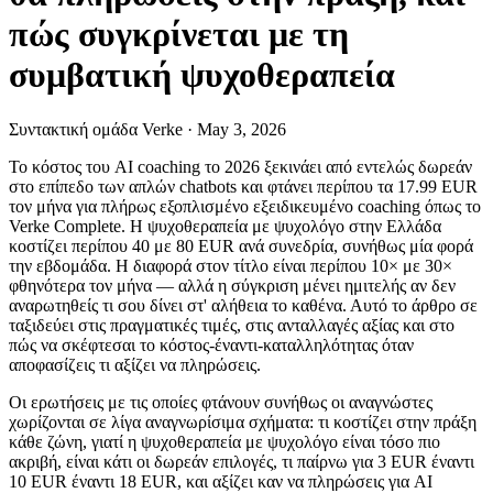
πώς συγκρίνεται με τη
συμβατική ψυχοθεραπεία
Συντακτική ομάδα Verke
·
May 3, 2026
Το κόστος του AI coaching το 2026 ξεκινάει από εντελώς δωρεάν
στο επίπεδο των απλών chatbots και φτάνει περίπου τα 17.99 EUR
τον μήνα για πλήρως εξοπλισμένο εξειδικευμένο coaching όπως το
Verke Complete. Η ψυχοθεραπεία με ψυχολόγο στην Ελλάδα
κοστίζει περίπου 40 με 80 EUR ανά συνεδρία, συνήθως μία φορά
την εβδομάδα. Η διαφορά στον τίτλο είναι περίπου 10× με 30×
φθηνότερα τον μήνα — αλλά η σύγκριση μένει ημιτελής αν δεν
αναρωτηθείς τι σου δίνει στ' αλήθεια το καθένα. Αυτό το άρθρο σε
ταξιδεύει στις πραγματικές τιμές, στις ανταλλαγές αξίας και στο
πώς να σκέφτεσαι το κόστος-έναντι-καταλληλότητας όταν
αποφασίζεις τι αξίζει να πληρώσεις.
Οι ερωτήσεις με τις οποίες φτάνουν συνήθως οι αναγνώστες
χωρίζονται σε λίγα αναγνωρίσιμα σχήματα: τι κοστίζει στην πράξη
κάθε ζώνη, γιατί η ψυχοθεραπεία με ψυχολόγο είναι τόσο πιο
ακριβή, είναι κάτι οι δωρεάν επιλογές, τι παίρνω για 3 EUR έναντι
10 EUR έναντι 18 EUR, και αξίζει καν να πληρώσεις για AI