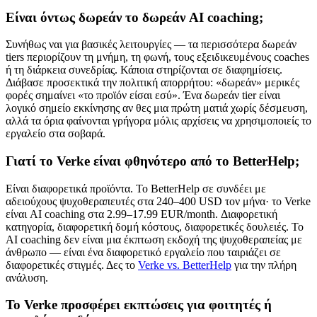
Είναι όντως δωρεάν το δωρεάν AI coaching;
Συνήθως ναι για βασικές λειτουργίες — τα περισσότερα δωρεάν
tiers περιορίζουν τη μνήμη, τη φωνή, τους εξειδικευμένους coaches
ή τη διάρκεια συνεδρίας. Κάποια στηρίζονται σε διαφημίσεις.
Διάβασε προσεκτικά την πολιτική απορρήτου: «δωρεάν» μερικές
φορές σημαίνει «το προϊόν είσαι εσύ». Ένα δωρεάν tier είναι
λογικό σημείο εκκίνησης αν θες μια πρώτη ματιά χωρίς δέσμευση,
αλλά τα όρια φαίνονται γρήγορα μόλις αρχίσεις να χρησιμοποιείς το
εργαλείο στα σοβαρά.
Γιατί το Verke είναι φθηνότερο από το BetterHelp;
Είναι διαφορετικά προϊόντα. Το BetterHelp σε συνδέει με
αδειούχους ψυχοθεραπευτές στα 240–400 USD τον μήνα· το Verke
είναι AI coaching στα 2.99–17.99 EUR/month. Διαφορετική
κατηγορία, διαφορετική δομή κόστους, διαφορετικές δουλειές. Το
AI coaching δεν είναι μια έκπτωση εκδοχή της ψυχοθεραπείας με
άνθρωπο — είναι ένα διαφορετικό εργαλείο που ταιριάζει σε
διαφορετικές στιγμές. Δες το
Verke vs. BetterHelp
για την πλήρη
ανάλυση.
Το Verke προσφέρει εκπτώσεις για φοιτητές ή