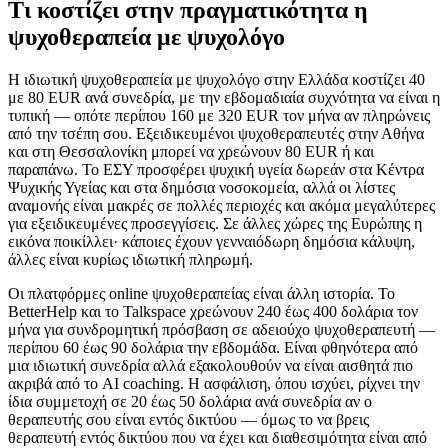
Τι κοστίζει στην πραγματικότητα η
ψυχοθεραπεία με ψυχολόγο
Η ιδιωτική ψυχοθεραπεία με ψυχολόγο στην Ελλάδα κοστίζει 40
με 80 EUR ανά συνεδρία, με την εβδομαδιαία συχνότητα να είναι η
τυπική — οπότε περίπου 160 με 320 EUR τον μήνα αν πληρώνεις
από την τσέπη σου. Εξειδικευμένοι ψυχοθεραπευτές στην Αθήνα
και στη Θεσσαλονίκη μπορεί να χρεώνουν 80 EUR ή και
παραπάνω. Το ΕΣΥ προσφέρει ψυχική υγεία δωρεάν στα Κέντρα
Ψυχικής Υγείας και στα δημόσια νοσοκομεία, αλλά οι λίστες
αναμονής είναι μακρές σε πολλές περιοχές και ακόμα μεγαλύτερες
για εξειδικευμένες προσεγγίσεις. Σε άλλες χώρες της Ευρώπης η
εικόνα ποικίλλει· κάποιες έχουν γενναιόδωρη δημόσια κάλυψη,
άλλες είναι κυρίως ιδιωτική πληρωμή.
Οι πλατφόρμες online ψυχοθεραπείας είναι άλλη ιστορία. Το
BetterHelp και το Talkspace χρεώνουν 240 έως 400 δολάρια τον
μήνα για συνδρομητική πρόσβαση σε αδειούχο ψυχοθεραπευτή —
περίπου 60 έως 90 δολάρια την εβδομάδα. Είναι φθηνότερα από
μια ιδιωτική συνεδρία αλλά εξακολουθούν να είναι αισθητά πιο
ακριβά από το AI coaching. Η ασφάλιση, όπου ισχύει, ρίχνει την
ίδια συμμετοχή σε 20 έως 50 δολάρια ανά συνεδρία αν ο
θεραπευτής σου είναι εντός δικτύου — όμως το να βρεις
θεραπευτή εντός δικτύου που να έχει και διαθεσιμότητα είναι από