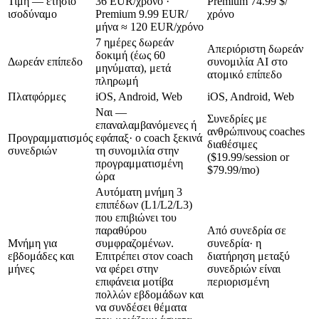
Τιμή — ετήσιο
36 EUR/χρόνο
·
Premium
74.99 $/
ισοδύναμο
Premium
9.99 EUR/
χρόνο
μήνα ≈ 120 EUR/χρόνο
7 ημέρες δωρεάν
Απεριόριστη δωρεάν
δοκιμή (έως 60
Δωρεάν επίπεδο
συνομιλία AI στο
μηνύματα), μετά
ατομικό επίπεδο
πληρωμή
Πλατφόρμες
iOS, Android, Web
iOS, Android, Web
Ναι —
Συνεδρίες με
επαναλαμβανόμενες ή
ανθρώπινους coaches
Προγραμματισμός
εφάπαξ· ο coach ξεκινά
διαθέσιμες
συνεδριών
τη συνομιλία στην
($19.99/session or
προγραμματισμένη
$79.99/mo)
ώρα
Αυτόματη μνήμη 3
επιπέδων (L1/L2/L3)
που επιβιώνει του
παραθύρου
Από συνεδρία σε
Μνήμη για
συμφραζομένων.
συνεδρία· η
εβδομάδες και
Επιτρέπει στον coach
διατήρηση μεταξύ
μήνες
να φέρει στην
συνεδριών είναι
επιφάνεια μοτίβα
περιορισμένη
πολλών εβδομάδων και
να συνδέσει θέματα