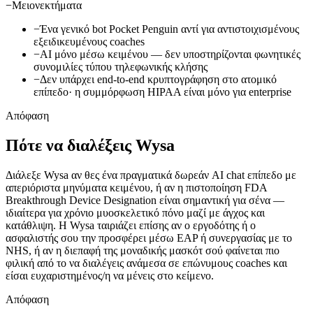
−
Μειονεκτήματα
−
Ένα γενικό bot Pocket Penguin αντί για αντιστοιχισμένους
εξειδικευμένους coaches
−
AI μόνο μέσω κειμένου — δεν υποστηρίζονται φωνητικές
συνομιλίες τύπου τηλεφωνικής κλήσης
−
Δεν υπάρχει end-to-end κρυπτογράφηση στο ατομικό
επίπεδο· η συμμόρφωση HIPAA είναι μόνο για enterprise
Απόφαση
Πότε να διαλέξεις Wysa
Διάλεξε Wysa αν θες ένα πραγματικά δωρεάν AI chat επίπεδο με
απεριόριστα μηνύματα κειμένου, ή αν η πιστοποίηση FDA
Breakthrough Device Designation είναι σημαντική για σένα —
ιδιαίτερα για χρόνιο μυοσκελετικό πόνο μαζί με άγχος και
κατάθλιψη. Η Wysa ταιριάζει επίσης αν ο εργοδότης ή ο
ασφαλιστής σου την προσφέρει μέσω EAP ή συνεργασίας με το
NHS, ή αν η διεπαφή της μοναδικής μασκότ σού φαίνεται πιο
φιλική από το να διαλέγεις ανάμεσα σε επώνυμους coaches και
είσαι ευχαριστημένος/η να μένεις στο κείμενο.
Απόφαση