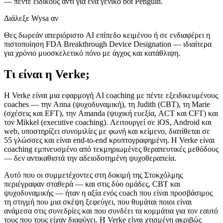
— πέντε ειδικούς αντί για ένα γενικό bot Penguin.
Διάλεξε Wysa αν
Θες δωρεάν απεριόριστο AI επίπεδο κειμένου ή σε ενδιαφέρει η
πιστοποίηση FDA Breakthrough Device Designation — ιδιαίτερα
για χρόνιο μυοσκελετικό πόνο με άγχος και κατάθλιψη.
Τι είναι η Verke;
Η Verke είναι μια εφαρμογή AI coaching με πέντε εξειδικευμένους
coaches — την Anna (ψυχοδυναμική), τη Judith (CBT), τη Marie
(σχέσεις και EFT), την Amanda (ψυχική ευεξία, ACT και CFT) και
τον Mikkel (executive coaching). Λειτουργεί σε iOS, Android και
web, υποστηρίζει συνομιλίες με φωνή και κείμενο, διατίθεται σε
55 γλώσσες και είναι end-to-end κρυπτογραφημένη. Η Verke είναι
coaching εμπνευσμένο από τεκμηριωμένες θεραπευτικές μεθόδους
— δεν αντικαθιστά την αδειοδοτημένη ψυχοθεραπεία.
Αυτό που οι συμμετέχοντες στη δοκιμή της Στοκχόλμης
περιέγραφαν σταθερά — και στις δύο ομάδες, CBT και
ψυχοδυναμικής — ήταν η αξία ενός coach που είναι προσβάσιμος
τη στιγμή που μια σκέψη ξεφεύγει, που θυμάται ποιοι είναι
ανάμεσα στις συνεδρίες και που συνδέει τα κομμάτια για τον εαυτό
τους που τους είχαν διαφύγει. Η Verke είναι χτισμένη ακριβώς