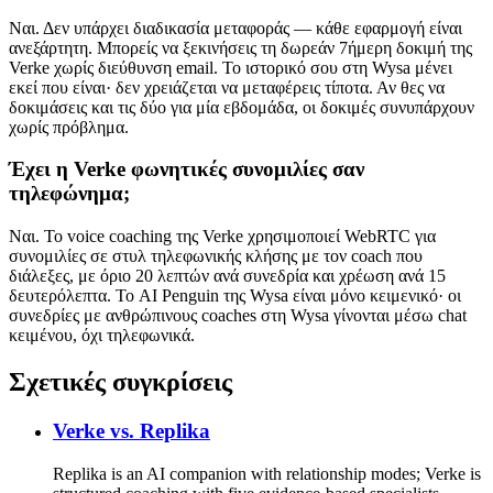
Ναι. Δεν υπάρχει διαδικασία μεταφοράς — κάθε εφαρμογή είναι
ανεξάρτητη. Μπορείς να ξεκινήσεις τη δωρεάν 7ήμερη δοκιμή της
Verke χωρίς διεύθυνση email. Το ιστορικό σου στη Wysa μένει
εκεί που είναι· δεν χρειάζεται να μεταφέρεις τίποτα. Αν θες να
δοκιμάσεις και τις δύο για μία εβδομάδα, οι δοκιμές συνυπάρχουν
χωρίς πρόβλημα.
Έχει η Verke φωνητικές συνομιλίες σαν
τηλεφώνημα;
Ναι. Το voice coaching της Verke χρησιμοποιεί WebRTC για
συνομιλίες σε στυλ τηλεφωνικής κλήσης με τον coach που
διάλεξες, με όριο 20 λεπτών ανά συνεδρία και χρέωση ανά 15
δευτερόλεπτα. Το AI Penguin της Wysa είναι μόνο κειμενικό· οι
συνεδρίες με ανθρώπινους coaches στη Wysa γίνονται μέσω chat
κειμένου, όχι τηλεφωνικά.
Σχετικές συγκρίσεις
Verke vs.
Replika
Replika is an AI companion with relationship modes; Verke is