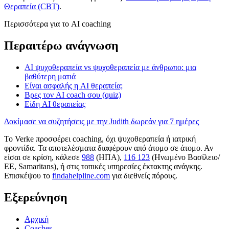
Θεραπεία (CBT)
.
Περισσότερα για το AI coaching
Περαιτέρω ανάγνωση
AI ψυχοθεραπεία vs ψυχοθεραπεία με άνθρωπο: μια
βαθύτερη ματιά
Είναι ασφαλής η AI θεραπεία;
Βρες τον AI coach σου (quiz)
Είδη AI θεραπείας
Δοκίμασε να συζητήσεις με την Judith δωρεάν για 7 ημέρες
Το Verke προσφέρει coaching, όχι ψυχοθεραπεία ή ιατρική
φροντίδα. Τα αποτελέσματα διαφέρουν από άτομο σε άτομο. Αν
είσαι σε κρίση, κάλεσε
988
(ΗΠΑ),
116 123
(Ηνωμένο Βασίλειο/
ΕΕ, Samaritans),
ή στις τοπικές υπηρεσίες έκτακτης ανάγκης.
Επισκέψου το
findahelpline.com
για διεθνείς πόρους.
Εξερεύνηση
Αρχική
Coaches