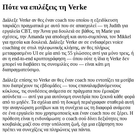
Πότε να επιλέξεις τη Verke
Διάλεξε Verke αν θες έναν coach του οποίου η εξειδίκευση
ταιριάζει πραγματικά με αυτό που σε απασχολεί — τη Judith για
εργαλεία CBT, την Άννα για δουλειά σε βάθος, τη Marie για
σχέσεις, την Amanda για αποδοχή και αυτο-συμπόνια, τον Mikkel
για ηγεσία και δουλειά. Διάλεξε Verke αν σε ενδιαφέρει voice
coaching σε στυλ τηλεφωνικής κλήσης, αν θες πλήρως
μεταφρασμένο UI σε μία από τις 55 γλώσσες αντί για μόνο τρεις, ή
αν η end-to-end κρυπτογράφηση — όπου ούτε η ίδια η Verke δεν
μπορεί να διαβάσει τις συνομιλίες σου — είναι κάτι μη
διαπραγματεύσιμο.
Διάλεξε επίσης το Verke αν θες έναν coach που εντοπίζει τα μοτίβα
που διατρέχουν τις εβδομάδες — τους επαναλαμβανόμενους
κύκλους, τις συνδέσεις ανάμεσα σε πράγματα που έμοιαζαν
ασύνδετα — αντί για μια αυτόνομη συνεδρία που ξεκινά κάθε φορά
από το μηδέν. Τα σχόλια από τη δοκιμή περιέγραφαν σταθερά αυτή
την αναγνώριση μοτίβων και τη συνέχεια ως τη διαφορά ανάμεσα
σε ένα εργαλείο που χρησιμοποιείς και έναν coach που σε ξέρει. Η
πρόθεση είναι η ενδυνάμωση: ο coach σού δίνει δεξιότητες που
κουβαλάς μαζί σου στην υπόλοιπη ζωή, όχι μια εξάρτηση που
πρέπει να συνεχίζεις να πληρώνεις για πάντα.