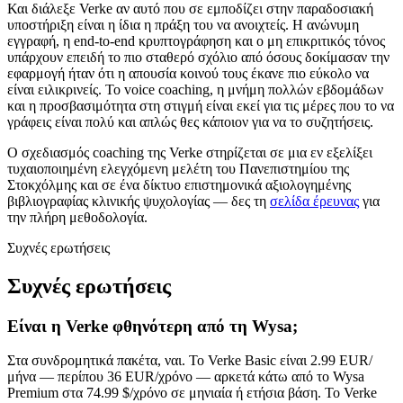
Και διάλεξε Verke αν αυτό που σε εμποδίζει στην παραδοσιακή
υποστήριξη είναι η ίδια η πράξη του να ανοιχτείς. Η ανώνυμη
εγγραφή, η end-to-end κρυπτογράφηση και ο μη επικριτικός τόνος
υπάρχουν επειδή το πιο σταθερό σχόλιο από όσους δοκίμασαν την
εφαρμογή ήταν ότι η απουσία κοινού τους έκανε πιο εύκολο να
είναι ειλικρινείς. Το voice coaching, η μνήμη πολλών εβδομάδων
και η προσβασιμότητα στη στιγμή είναι εκεί για τις μέρες που το να
γράφεις είναι πολύ και απλώς θες κάποιον για να το συζητήσεις.
Ο σχεδιασμός coaching της Verke στηρίζεται σε μια εν εξελίξει
τυχαιοποιημένη ελεγχόμενη μελέτη του Πανεπιστημίου της
Στοκχόλμης και σε ένα δίκτυο επιστημονικά αξιολογημένης
βιβλιογραφίας κλινικής ψυχολογίας — δες τη
σελίδα έρευνας
για
την πλήρη μεθοδολογία.
Συχνές ερωτήσεις
Συχνές ερωτήσεις
Είναι η Verke φθηνότερη από τη Wysa;
Στα συνδρομητικά πακέτα, ναι. Το Verke Basic είναι 2.99 EUR/
μήνα — περίπου 36 EUR/χρόνο — αρκετά κάτω από το Wysa
Premium στα 74.99 $/χρόνο σε μηνιαία ή ετήσια βάση. Το Verke