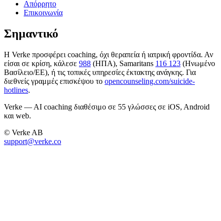
Απόρρητο
Επικοινωνία
Σημαντικό
Η Verke προσφέρει coaching, όχι θεραπεία ή ιατρική φροντίδα. Αν
είσαι σε κρίση, κάλεσε
988
(ΗΠΑ), Samaritans
116 123
(Ηνωμένο
Βασίλειο/ΕΕ), ή τις τοπικές υπηρεσίες έκτακτης ανάγκης. Για
διεθνείς γραμμές επισκέψου το
opencounseling.com/suicide-
hotlines
.
Verke — AI coaching διαθέσιμο σε 55 γλώσσες σε iOS, Android
και web.
© Verke AB
support@verke.co