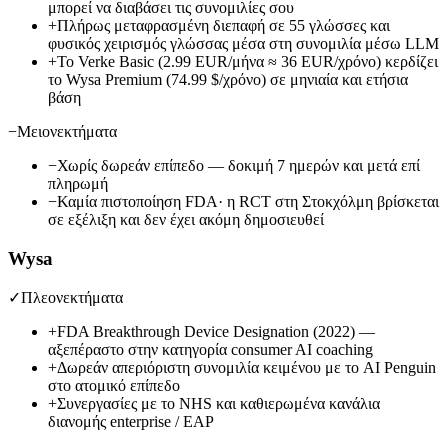
μπορεί να διαβάσει τις συνομιλίες σου
+
Πλήρως μεταφρασμένη διεπαφή σε 55 γλώσσες και
φυσικός χειρισμός γλώσσας μέσα στη συνομιλία μέσω LLM
+
Το Verke Basic (2.99 EUR/μήνα ≈ 36 EUR/χρόνο) κερδίζει
το Wysa Premium (74.99 $/χρόνο) σε μηνιαία και ετήσια
βάση
−
Μειονεκτήματα
−
Χωρίς δωρεάν επίπεδο — δοκιμή 7 ημερών και μετά επί
πληρωμή
−
Καμία πιστοποίηση FDA· η RCT στη Στοκχόλμη βρίσκεται
σε εξέλιξη και δεν έχει ακόμη δημοσιευθεί
Wysa
✓
Πλεονεκτήματα
+
FDA Breakthrough Device Designation (2022) —
αξεπέραστο στην κατηγορία consumer AI coaching
+
Δωρεάν απεριόριστη συνομιλία κειμένου με το AI Penguin
στο ατομικό επίπεδο
+
Συνεργασίες με το NHS και καθιερωμένα κανάλια
διανομής enterprise / EAP