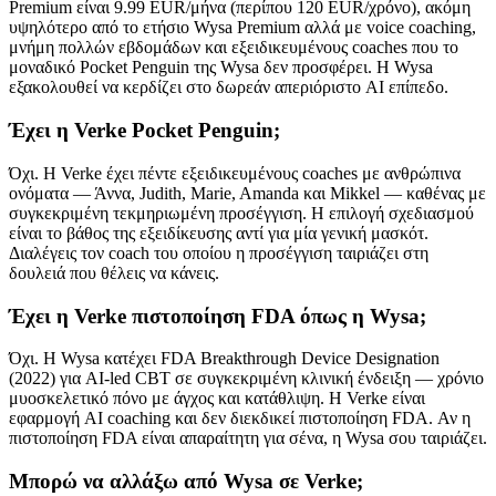
Premium είναι 9.99 EUR/μήνα (περίπου 120 EUR/χρόνο), ακόμη
υψηλότερο από το ετήσιο Wysa Premium αλλά με voice coaching,
μνήμη πολλών εβδομάδων και εξειδικευμένους coaches που το
μοναδικό Pocket Penguin της Wysa δεν προσφέρει. Η Wysa
εξακολουθεί να κερδίζει στο δωρεάν απεριόριστο AI επίπεδο.
Έχει η Verke Pocket Penguin;
Όχι. Η Verke έχει πέντε εξειδικευμένους coaches με ανθρώπινα
ονόματα — Άννα, Judith, Marie, Amanda και Mikkel — καθένας με
συγκεκριμένη τεκμηριωμένη προσέγγιση. Η επιλογή σχεδιασμού
είναι το βάθος της εξειδίκευσης αντί για μία γενική μασκότ.
Διαλέγεις τον coach του οποίου η προσέγγιση ταιριάζει στη
δουλειά που θέλεις να κάνεις.
Έχει η Verke πιστοποίηση FDA όπως η Wysa;
Όχι. Η Wysa κατέχει FDA Breakthrough Device Designation
(2022) για AI-led CBT σε συγκεκριμένη κλινική ένδειξη — χρόνιο
μυοσκελετικό πόνο με άγχος και κατάθλιψη. Η Verke είναι
εφαρμογή AI coaching και δεν διεκδικεί πιστοποίηση FDA. Αν η
πιστοποίηση FDA είναι απαραίτητη για σένα, η Wysa σου ταιριάζει.
Μπορώ να αλλάξω από Wysa σε Verke;