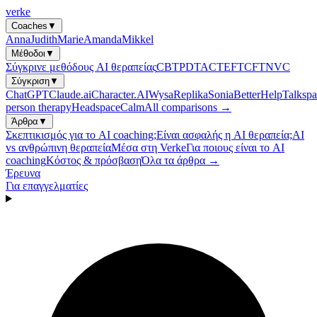
verke
Coaches
▼
Anna
Judith
Marie
Amanda
Mikkel
Μέθοδοι
▼
Σύγκρινε μεθόδους AI θεραπείας
CBT
PDT
ACT
EFT
CFT
NVC
Σύγκριση
▼
ChatGPT
Claude.ai
Character.AI
Wysa
Replika
Sonia
BetterHelp
Talkspa
person therapy
Headspace
Calm
All comparisons →
Άρθρα
▼
Σκεπτικισμός για το AI coaching;
Είναι ασφαλής η AI θεραπεία;
AI
vs ανθρώπινη θεραπεία
Μέσα στη Verke
Για ποιους είναι το AI
coaching
Κόστος & πρόσβαση
Όλα τα άρθρα →
Έρευνα
Για επαγγελματίες