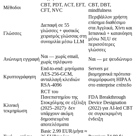
CBT, PDT, ACT, EFT,
CBT, DBT,
Μέθοδοι
CFT, NVC
mindfulness
Περιβάλλον χρήστη
επίσημα διαθέσιμο
Διεπαφή σε 55
στα Αγγλικά, Χίντι και
γλώσσες + φυσικός
Γλώσσες
Ισπανικά + κατανόηση
χειρισμός γλώσσας στη
μέσω NLU σε
συνομιλία μέσω LLM
περισσότερες
γλώσσες
Ναι — χωρίς email,
Ανώνυμη εγγραφή
Ναι — με ψευδώνυμο
χωρίς τηλέφωνο
End-to-end: μηνύματα
Servers με
AES-256-GCM,
βιομηχανικά πρότυπα·
Κρυπτογράφηση
ανταλλαγή κλειδιών
συμμόρφωση HIPAA
RSA-4096
στο enterprise επίπεδο
RCT του
Πανεπιστημίου της
FDA Breakthrough
Στοκχόλμης σε εξέλιξη
Device Designation
Κλινική
(2025–2027)· δεν
(2022) για AI-led CBT
τεκμηρίωση
υπάρχουν ακόμη
σε συγκεκριμένη
δημοσιευμένα
ένδειξη
αποτελέσματα
Basic
2.99 EUR/μήνα ≈