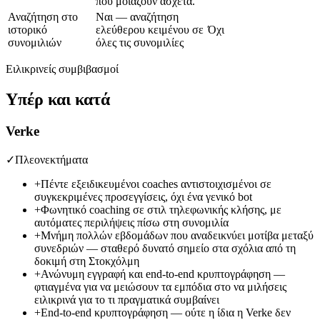
που μοιάζουν άσχετα.
Αναζήτηση στο
Ναι — αναζήτηση
ιστορικό
ελεύθερου κειμένου σε
Όχι
συνομιλιών
όλες τις συνομιλίες
Ειλικρινείς συμβιβασμοί
Υπέρ και κατά
Verke
✓
Πλεονεκτήματα
+
Πέντε εξειδικευμένοι coaches αντιστοιχισμένοι σε
συγκεκριμένες προσεγγίσεις, όχι ένα γενικό bot
+
Φωνητικό coaching σε στιλ τηλεφωνικής κλήσης, με
αυτόματες περιλήψεις πίσω στη συνομιλία
+
Μνήμη πολλών εβδομάδων που αναδεικνύει μοτίβα μεταξύ
συνεδριών — σταθερό δυνατό σημείο στα σχόλια από τη
δοκιμή στη Στοκχόλμη
+
Ανώνυμη εγγραφή και end-to-end κρυπτογράφηση —
φτιαγμένα για να μειώσουν τα εμπόδια στο να μιλήσεις
ειλικρινά για το τι πραγματικά συμβαίνει
+
End-to-end κρυπτογράφηση — ούτε η ίδια η Verke δεν