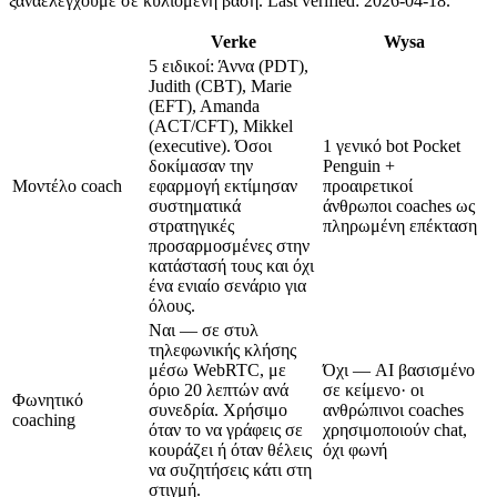
ξαναελέγχουμε σε κυλιόμενη βάση.
Last verified: 2026-04-18.
Verke
Wysa
5 ειδικοί: Άννα (PDT),
Judith (CBT), Marie
(EFT), Amanda
(ACT/CFT), Mikkel
(executive). Όσοι
1 γενικό bot Pocket
δοκίμασαν την
Penguin +
Μοντέλο coach
εφαρμογή εκτίμησαν
προαιρετικοί
συστηματικά
άνθρωποι coaches ως
στρατηγικές
πληρωμένη επέκταση
προσαρμοσμένες στην
κατάστασή τους και όχι
ένα ενιαίο σενάριο για
όλους.
Ναι — σε στυλ
τηλεφωνικής κλήσης
μέσω WebRTC, με
Όχι — AI βασισμένο
όριο 20 λεπτών ανά
σε κείμενο· οι
Φωνητικό
συνεδρία. Χρήσιμο
ανθρώπινοι coaches
coaching
όταν το να γράφεις σε
χρησιμοποιούν chat,
κουράζει ή όταν θέλεις
όχι φωνή
να συζητήσεις κάτι στη
στιγμή.