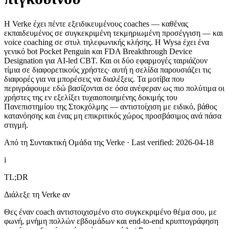
Η Verke έχει πέντε εξειδικευμένους coaches — καθένας
εκπαιδευμένος σε συγκεκριμένη τεκμηριωμένη προσέγγιση — και
voice coaching σε στυλ τηλεφωνικής κλήσης. Η Wysa έχει ένα
γενικό bot Pocket Penguin και FDA Breakthrough Device
Designation για AI-led CBT. Και οι δύο εφαρμογές ταιριάζουν
τίμια σε διαφορετικούς χρήστες· αυτή η σελίδα παρουσιάζει τις
διαφορές για να μπορέσεις να διαλέξεις. Τα μοτίβα που
περιγράφουμε εδώ βασίζονται σε όσα ανέφεραν ως πιο πολύτιμα οι
χρήστες της εν εξελίξει τυχαιοποιημένης δοκιμής του
Πανεπιστημίου της Στοκχόλμης — αντιστοίχιση με ειδικό, βάθος
κατανόησης και ένας μη επικριτικός χώρος προσβάσιμος ανά πάσα
στιγμή.
Από τη Συντακτική Ομάδα της Verke
·
Last verified: 2026-04-18
i
TL;DR
Διάλεξε τη Verke αν
Θες έναν coach αντιστοιχισμένο στο συγκεκριμένο θέμα σου, με
φωνή, μνήμη πολλών εβδομάδων και end-to-end κρυπτογράφηση