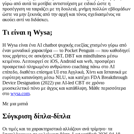
γύρω από αυτά τα μοτίβα: αντιστοίχιση με ειδικό ώστε η
προσέγγιση να ταιριάζει με τη δουλειά, μνήμη πολλών εβδομάδων
ώστε να μην ξεκινάς από την αρχή και τόνος σχεδιασμένος να
ακούει αντί να διδάσκει.
Τι είναι η Wysa;
Η Wysa είναι ένα AI chatbot ψυχικής ευεξίας χτισμένο γύρω από
έναν μοναδικό χαρακτήρα — το Pocket Penguin — που καθοδηγεί
τους χρήστες σε ασκήσεις CBT, DBT και mindfulness μέσω
κειμένου. Λειτουργεί σε iOS, Android και web, προσφέρει
προαιρετικό πληρωμένο ανθρώπινο coaching πάνω στο AI
επίπεδο, διαθέτει επίσημα UI στα Αγγλικά, Χίντι και Ισπανικά με
ευρύτερη κατανόηση μέσω NLU, και κατέχει FDA Breakthrough
Device Designation (2022) για AI-led CBT σε χρόνιο
μυοσκελετικό πόνο με άγχος και κατάθλιψη. Μάθε περισσότερα
στο
wysa.com
.
Με μια ματιά
Σύγκριση δίπλα-δίπλα
Οι τιμές και τα χαρακτηριστικά αλλάζουν ανά τρίμηνο· τα