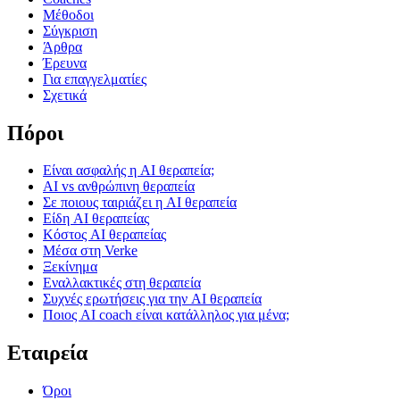
Μέθοδοι
Σύγκριση
Άρθρα
Έρευνα
Για επαγγελματίες
Σχετικά
Πόροι
Είναι ασφαλής η AI θεραπεία;
AI vs ανθρώπινη θεραπεία
Σε ποιους ταιριάζει η AI θεραπεία
Είδη AI θεραπείας
Κόστος AI θεραπείας
Μέσα στη Verke
Ξεκίνημα
Εναλλακτικές στη θεραπεία
Συχνές ερωτήσεις για την AI θεραπεία
Ποιος AI coach είναι κατάλληλος για μένα;
Εταιρεία
Όροι