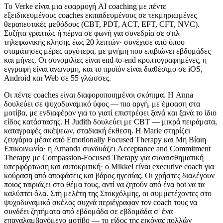
Το Verke είναι μια εφαρμογή AI coaching με πέντε
εξειδικευμένους coaches εκπαιδευμένους σε τεκμηριωμένες
θεραπευτικές μεθόδους (CBT, PDT, ACT, EFT, CFT, NVC).
Συζήτα γραπτώς ή πέρνα σε φωνή για συνεδρία σε στιλ
τηλεφωνικής κλήσης έως 20 λεπτών· συνέχισε από όπου
σταμάτησες μέρες αργότερα, με μνήμη που επιβιώνει εβδομάδες
και μήνες. Οι συνομιλίες είναι end-to-end κρυπτογραφημένες, η
εγγραφή είναι ανώνυμη, και το προϊόν είναι διαθέσιμο σε iOS,
Android και Web σε 55 γλώσσες.
Οι πέντε coaches είναι διαφοροποιημένοι σκόπιμα. Η Anna
δουλεύει σε ψυχοδυναμικό ύφος — πιο αργή, με έμφαση στα
μοτίβα, με ενδιαφέρον για το γιατί επιστρέφει ξανά και ξανά το ίδιο
είδος κατάστασης. Η Judith δουλεύει με CBT — μικρά πειράματα,
καταγραφές σκέψεων, σταδιακή έκθεση. Η Marie στηρίζει
ζευγάρια μέσα από Emotionally Focused Therapy και Μη Βίαιη
Επικοινωνία· η Amanda συνδυάζει Acceptance and Commitment
Therapy με Compassion-Focused Therapy για συναισθηματική
υπερφόρτωση και αυτοκριτική· ο Mikkel είναι executive coach για
κούραση από αποφάσεις και βάρος ηγεσίας. Οι χρήστες διαλέγουν
ποιος ταιριάζει στο θέμα τους, αντί να ζητούν από ένα bot να τα
καλύπτει όλα. Στη μελέτη της Στοκχόλμης, οι συμμετέχοντες στο
ψυχοδυναμικό σκέλος συχνά περιέγραφαν τον coach τους να
συνδέει ζητήματα από εβδομάδα σε εβδομάδα σ' ένα
επαναλαμβανόμενο μοτίβο — το είδος της εικόνας πολλών