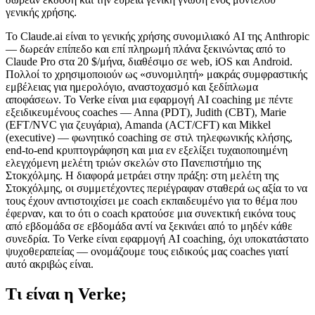
γενικής χρήσης.
Το Claude.ai είναι το γενικής χρήσης συνομιλιακό AI της Anthropic
— δωρεάν επίπεδο και επί πληρωμή πλάνα ξεκινώντας από το
Claude Pro στα
20 $/μήνα
, διαθέσιμο σε web, iOS και Android.
Πολλοί το χρησιμοποιούν ως «συνομιλητή» μακράς συμφραστικής
εμβέλειας για ημερολόγιο, αναστοχασμό και ξεδίπλωμα
αποφάσεων. Το Verke είναι μια εφαρμογή AI coaching με πέντε
εξειδικευμένους coaches — Anna (PDT), Judith (CBT), Marie
(EFT/NVC για ζευγάρια), Amanda (ACT/CFT) και Mikkel
(executive) — φωνητικό coaching σε στιλ τηλεφωνικής κλήσης,
end-to-end κρυπτογράφηση και μια εν εξελίξει τυχαιοποιημένη
ελεγχόμενη μελέτη τριών σκελών στο Πανεπιστήμιο της
Στοκχόλμης. Η διαφορά μετράει στην πράξη: στη μελέτη της
Στοκχόλμης, οι συμμετέχοντες περιέγραφαν σταθερά ως αξία το να
τους έχουν αντιστοιχίσει με coach εκπαιδευμένο για το θέμα που
έφερναν, και το ότι ο coach κρατούσε μια συνεκτική εικόνα τους
από εβδομάδα σε εβδομάδα αντί να ξεκινάει από το μηδέν κάθε
συνεδρία. Το Verke είναι εφαρμογή AI coaching, όχι υποκατάστατο
ψυχοθεραπείας — ονομάζουμε τους ειδικούς μας coaches γιατί
αυτό ακριβώς είναι.
Τι είναι η Verke;