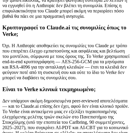
την ξανα-επικολλάς, να κρατήσει φωνητική συνεδρία 20 λεπτών ή
να εγγυηθεί ότι η Anthropic δεν βλέπει τη συνομιλία. Επίσης η
επιφυλακτικότητα του Claude μπορεί ακόμη να περιορίσει πόσο
βαθιά θα πάει σε μια πραγματική ανησυχία.
Κρυπτογραφεί το Claude.ai τις συνομιλίες όπως το
Verke;
Όχι. Η Anthropic αποθηκεύει τις συνομιλίες του Claude με τρόπο
που επιτρέπει έλεγχο εμπιστοσύνης και ασφάλειας και βελτίωση
του μοντέλου, σύμφωνα με τους όρους της. Το Verke χρησιμοποιεί
end-to-end κρυπτογράφηση — AES-256-GCM για τα μηνύματα
και RSA-4096 για την ανταλλαγή κλειδιών — έτσι τα κλειδιά δεν
φεύγουν ποτέ από τη συσκευή σου και ούτε το ίδιο το Verke δεν
μπορεί να διαβάσει τις συνομιλίες σου.
Είναι το Verke κλινικά τεκμηριωμένο;
Δεν υπάρχουν ακόμη δημοσιευμένα peer-reviewed αποτελέσματα
— και το Claude.ai επίσης δεν έχει, αφού δεν είναι κλινικό προϊόν.
Το Verke είναι αντικείμενο μιας εν εξελίξει τυχαιοποιημένης
ελεγχόμενης μελέτης τριών σκελών στο Πανεπιστήμιο της
Στοκχόλμης (υπό την εποπτεία του Carlbring, 90 συμμετέχοντες,
2025–2027), που συγκρίνει AI-PDT και AI-CBT για το κοινωνικό
άγχος. Η μελέτη βρίσκεται σε εξέλιξη· τα αποτελέσματα δεν είναι