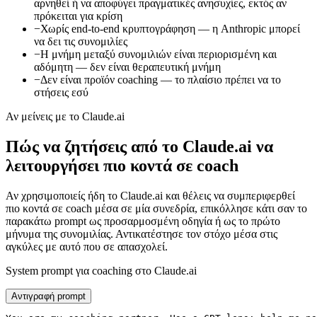
αρνηθεί ή να αποφύγει πραγματικές ανησυχίες, εκτός αν
πρόκειται για κρίση
−
Χωρίς end-to-end κρυπτογράφηση — η Anthropic μπορεί
να δει τις συνομιλίες
−
Η μνήμη μεταξύ συνομιλιών είναι περιορισμένη και
αδόμητη — δεν είναι θεραπευτική μνήμη
−
Δεν είναι προϊόν coaching — το πλαίσιο πρέπει να το
στήσεις εσύ
Αν μείνεις με το Claude.ai
Πώς να ζητήσεις από το Claude.ai να
λειτουργήσει πιο κοντά σε coach
Αν χρησιμοποιείς ήδη το Claude.ai και θέλεις να συμπεριφερθεί
πιο κοντά σε coach μέσα σε μία συνεδρία, επικόλλησε κάτι σαν το
παρακάτω prompt ως προσαρμοσμένη οδηγία ή ως το πρώτο
μήνυμα της συνομιλίας. Αντικατέστησε τον στόχο μέσα στις
αγκύλες με αυτό που σε απασχολεί.
System prompt για coaching στο Claude.ai
Αντιγραφή prompt