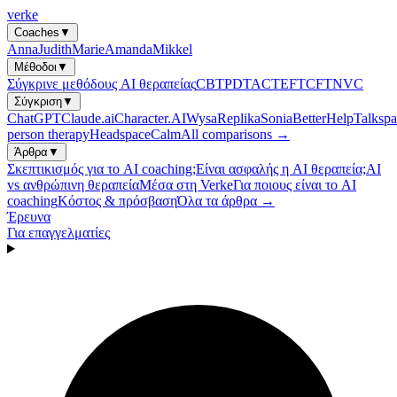
verke
Coaches
▼
Anna
Judith
Marie
Amanda
Mikkel
Μέθοδοι
▼
Σύγκρινε μεθόδους AI θεραπείας
CBT
PDT
ACT
EFT
CFT
NVC
Σύγκριση
▼
ChatGPT
Claude.ai
Character.AI
Wysa
Replika
Sonia
BetterHelp
Talkspa
person therapy
Headspace
Calm
All comparisons →
Άρθρα
▼
Σκεπτικισμός για το AI coaching;
Είναι ασφαλής η AI θεραπεία;
AI
vs ανθρώπινη θεραπεία
Μέσα στη Verke
Για ποιους είναι το AI
coaching
Κόστος & πρόσβαση
Όλα τα άρθρα →
Έρευνα
Για επαγγελματίες