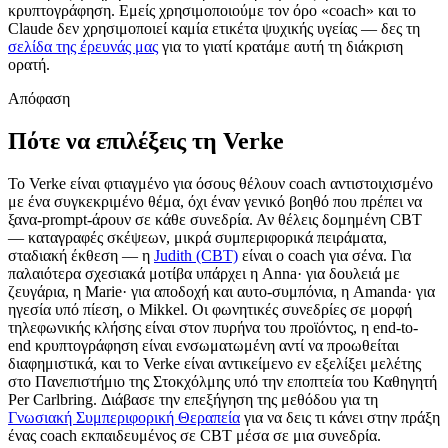
κρυπτογράφηση. Εμείς χρησιμοποιούμε τον όρο «coach» και το
Claude δεν χρησιμοποιεί καμία ετικέτα ψυχικής υγείας — δες τη
σελίδα της έρευνάς μας
για το γιατί κρατάμε αυτή τη διάκριση
ορατή.
Απόφαση
Πότε να επιλέξεις τη Verke
Το Verke είναι φτιαγμένο για όσους θέλουν coach αντιστοιχισμένο
με ένα συγκεκριμένο θέμα, όχι έναν γενικό βοηθό που πρέπει να
ξανα-prompt-άρουν σε κάθε συνεδρία. Αν θέλεις δομημένη CBT
— καταγραφές σκέψεων, μικρά συμπεριφορικά πειράματα,
σταδιακή έκθεση — η
Judith (CBT)
είναι ο coach για σένα. Για
παλαιότερα σχεσιακά μοτίβα υπάρχει η Anna· για δουλειά με
ζευγάρια, η Marie· για αποδοχή και αυτο-συμπόνια, η Amanda· για
ηγεσία υπό πίεση, ο Mikkel. Οι φωνητικές συνεδρίες σε μορφή
τηλεφωνικής κλήσης είναι στον πυρήνα του προϊόντος, η end-to-
end κρυπτογράφηση είναι ενσωματωμένη αντί να προωθείται
διαφημιστικά, και το Verke είναι αντικείμενο εν εξελίξει μελέτης
στο Πανεπιστήμιο της Στοκχόλμης υπό την εποπτεία του Καθηγητή
Per Carlbring. Διάβασε την επεξήγηση της μεθόδου για τη
Γνωσιακή Συμπεριφορική Θεραπεία
για να δεις τι κάνει στην πράξη
ένας coach εκπαιδευμένος σε CBT μέσα σε μια συνεδρία.