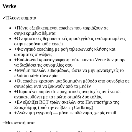
Verke
✓
Πλεονεκτήματα
+
Πέντε εξειδικευμένοι coaches που ταιριάζουν σε
συγκεκριμένα θέματα
+
Ονομαστικές θεραπευτικές προσεγγίσεις ενσωματωμένες
στην περσόνα κάθε coach
+
Φωνητικό coaching με ροή τηλεφωνικής κλήσης και
αυτόματες συνόψεις
+
End-to-end κρυπτογράφηση· ούτε καν το Verke δεν μπορεί
να διαβάσει τις συνομιλίες σου
+
Μνήμη πολλών εβδομάδων, ώστε να μην ξαναεξηγείς το
πλαίσιο κάθε συνεδρία
+
Οι coaches κρατούν μια δομημένη μέθοδο από συνεδρία σε
συνεδρία, αντί να ξεκινούν από το μηδέν
+
Παραμένει παρόν σε πραγματικές ανησυχίες αντί να σε
ανακατευθύνει με το πρώτο σημάδι δυσκολίας
+
Εν εξελίξει RCT τριών σκελών στο Πανεπιστήμιο της
Στοκχόλμης (υπό την επίβλεψη Carlbring)
+
Ανώνυμη εγγραφή — μόνο ψευδώνυμο, χωρίς email
−
Μειονεκτήματα