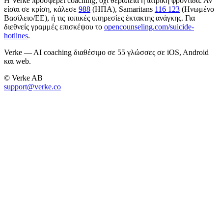
Η Verke προσφέρει coaching, όχι θεραπεία ή ιατρική φροντίδα. Αν
είσαι σε κρίση, κάλεσε
988
(ΗΠΑ), Samaritans
116 123
(Ηνωμένο
Βασίλειο/ΕΕ), ή τις τοπικές υπηρεσίες έκτακτης ανάγκης. Για
διεθνείς γραμμές επισκέψου το
opencounseling.com/suicide-
hotlines
.
Verke — AI coaching διαθέσιμο σε 55 γλώσσες σε iOS, Android
και web.
© Verke AB
support@verke.co