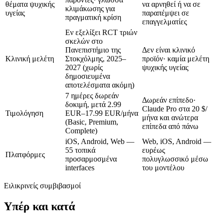
θέματα ψυχικής
να αρνηθεί ή να σε
κλιμάκωσης για
υγείας
παραπέμψει σε
πραγματική κρίση
επαγγελματίες
Εν εξελίξει RCT τριών
σκελών στο
Πανεπιστήμιο της
Δεν είναι κλινικό
Κλινική μελέτη
Στοκχόλμης, 2025–
προϊόν· καμία μελέτη
2027 (χωρίς
ψυχικής υγείας
δημοσιευμένα
αποτελέσματα ακόμη)
7 ημέρες δωρεάν
Δωρεάν επίπεδο·
δοκιμή, μετά
2.99
Claude Pro στα
20 $/
Τιμολόγηση
EUR–17.99 EUR/μήνα
μήνα
και ανώτερα
(Basic, Premium,
επίπεδα από πάνω
Complete)
iOS, Android, Web —
Web, iOS, Android —
55 τοπικά
ευρέως
Πλατφόρμες
προσαρμοσμένα
πολυγλωσσικό μέσω
interfaces
του μοντέλου
Ειλικρινείς συμβιβασμοί
Υπέρ και κατά