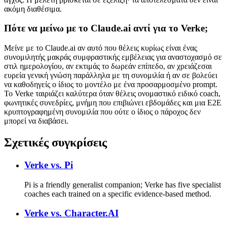
ακόμη διαθέσιμα.
Πότε να μείνω με το Claude.ai αντί για το Verke;
Μείνε με το Claude.ai αν αυτό που θέλεις κυρίως είναι ένας
συνομιλητής μακράς συμφραστικής εμβέλειας για αναστοχασμό σε
στιλ ημερολογίου, αν εκτιμάς το δωρεάν επίπεδο, αν χρειάζεσαι
ευρεία γενική γνώση παράλληλα με τη συνομιλία ή αν σε βολεύει
να καθοδηγείς ο ίδιος το μοντέλο με ένα προσαρμοσμένο prompt.
Το Verke ταιριάζει καλύτερα όταν θέλεις ονομαστικό ειδικό coach,
φωνητικές συνεδρίες, μνήμη που επιβιώνει εβδομάδες και μια E2E
κρυπτογραφημένη συνομιλία που ούτε ο ίδιος ο πάροχος δεν
μπορεί να διαβάσει.
Σχετικές συγκρίσεις
Verke vs.
Pi
Pi is a friendly generalist companion; Verke has five specialist
coaches each trained on a specific evidence-based method.
Verke vs.
Character.AI