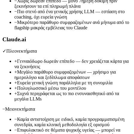
−
Χωρίς δωρεάν επίπεδο — μόνο 7ήμερη δοκιμή πριν
ξεκινήσουν τα επί πληρωμή πλάνα
−
Πιο στενό από ένα γενικής χρήσης LLM — εστίαση στο
coaching, όχι ευρεία γνώση
−
Μικρότερο παράθυρο συμφραζομένων ανά μήνυμα από το
flagship μακράς εμβέλειας του Claude
Claude.ai
✓
Πλεονεκτήματα
+
Γενναιόδωρο δωρεάν επίπεδο — δεν χρειάζεται κάρτα για
να ξεκινήσεις
+
Μεγάλο παράθυρο συμφραζομένων — χρήσιμο για
ημερολόγιο και ξεδίπλωμα αποφάσεων
+
Ευρεία γενική γνώση παράλληλα με τη συνομιλία
+
Πολυγλωσσικό μέσω του μοντέλου
+
Συχνά περιγράφεται ως το πιο ενσυναισθητικό από τα
μεγάλα LLMs
−
Μειονεκτήματα
−
Καμία αντιστοίχιση με ειδικό, καμία προγραμματισμένη
συνεδρία, καμία κλινική μεθοδολογία εξ ορισμού
−
Επιφυλακτικό σε θέματα ψυχικής υγείας — μπορεί να