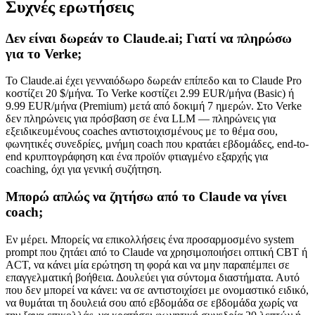
Συχνές ερωτήσεις
Δεν είναι δωρεάν το Claude.ai; Γιατί να πληρώσω
για το Verke;
Το Claude.ai έχει γενναιόδωρο δωρεάν επίπεδο και το Claude Pro
κοστίζει 20 $/μήνα. Το Verke κοστίζει 2.99 EUR/μήνα (Basic) ή
9.99 EUR/μήνα (Premium) μετά από δοκιμή 7 ημερών. Στο Verke
δεν πληρώνεις για πρόσβαση σε ένα LLM — πληρώνεις για
εξειδικευμένους coaches αντιστοιχισμένους με το θέμα σου,
φωνητικές συνεδρίες, μνήμη coach που κρατάει εβδομάδες, end-to-
end κρυπτογράφηση και ένα προϊόν φτιαγμένο εξαρχής για
coaching, όχι για γενική συζήτηση.
Μπορώ απλώς να ζητήσω από το Claude να γίνει
coach;
Εν μέρει. Μπορείς να επικολλήσεις ένα προσαρμοσμένο system
prompt που ζητάει από το Claude να χρησιμοποιήσει οπτική CBT ή
ACT, να κάνει μία ερώτηση τη φορά και να μην παραπέμπει σε
επαγγελματική βοήθεια. Δουλεύει για σύντομα διαστήματα. Αυτό
που δεν μπορεί να κάνει: να σε αντιστοιχίσει με ονομαστικό ειδικό,
να θυμάται τη δουλειά σου από εβδομάδα σε εβδομάδα χωρίς να