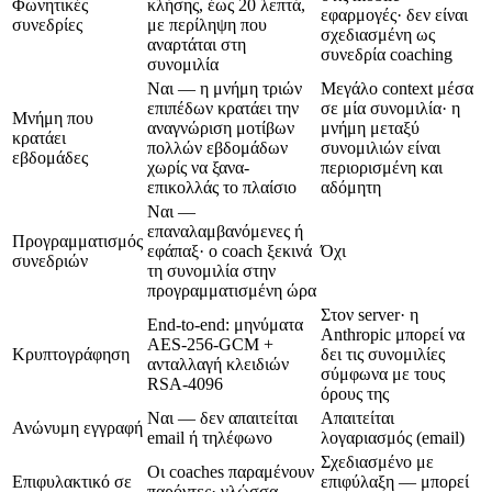
Φωνητικές
κλήσης, έως 20 λεπτά,
εφαρμογές· δεν είναι
συνεδρίες
με περίληψη που
σχεδιασμένη ως
αναρτάται στη
συνεδρία coaching
συνομιλία
Ναι — η μνήμη τριών
Μεγάλο context μέσα
επιπέδων κρατάει την
σε μία συνομιλία· η
Μνήμη που
αναγνώριση μοτίβων
μνήμη μεταξύ
κρατάει
πολλών εβδομάδων
συνομιλιών είναι
εβδομάδες
χωρίς να ξανα-
περιορισμένη και
επικολλάς το πλαίσιο
αδόμητη
Ναι —
επαναλαμβανόμενες ή
Προγραμματισμός
εφάπαξ· ο coach ξεκινά
Όχι
συνεδριών
τη συνομιλία στην
προγραμματισμένη ώρα
Στον server· η
End-to-end: μηνύματα
Anthropic μπορεί να
AES-256-GCM +
Κρυπτογράφηση
δει τις συνομιλίες
ανταλλαγή κλειδιών
σύμφωνα με τους
RSA-4096
όρους της
Ναι — δεν απαιτείται
Απαιτείται
Ανώνυμη εγγραφή
email ή τηλέφωνο
λογαριασμός (email)
Σχεδιασμένο με
Οι coaches παραμένουν
Επιφυλακτικό σε
επιφύλαξη — μπορεί
παρόντες· γλώσσα