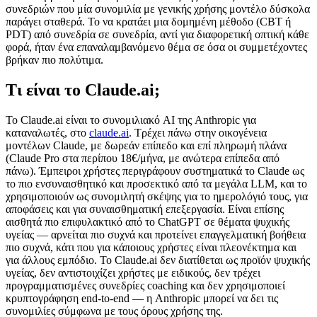
συνεδριών που μία συνομιλία με γενικής χρήσης μοντέλο δύσκολα
παράγει σταθερά. Το να κρατάει μια δομημένη μέθοδο (CBT ή
PDT) από συνεδρία σε συνεδρία, αντί για διαφορετική οπτική κάθε
φορά, ήταν ένα επαναλαμβανόμενο θέμα σε όσα οι συμμετέχοντες
βρήκαν πιο πολύτιμα.
Τι είναι το Claude.ai;
Το Claude.ai είναι το συνομιλιακό AI της Anthropic για
καταναλωτές, στο
claude.ai
. Τρέχει πάνω στην οικογένεια
μοντέλων Claude, με δωρεάν επίπεδο και επί πληρωμή πλάνα
(Claude Pro στα
περίπου 18€/μήνα
, με ανώτερα επίπεδα από
πάνω). Έμπειροι χρήστες περιγράφουν συστηματικά το Claude ως
το πιο ενσυναισθητικό και προσεκτικό από τα μεγάλα LLM, και το
χρησιμοποιούν ως συνομιλητή σκέψης για το ημερολόγιό τους, για
αποφάσεις και για συναισθηματική επεξεργασία. Είναι επίσης
αισθητά πιο επιφυλακτικό από το ChatGPT σε θέματα ψυχικής
υγείας — αρνείται πιο συχνά και προτείνει επαγγελματική βοήθεια
πιο συχνά, κάτι που για κάποιους χρήστες είναι πλεονέκτημα και
για άλλους εμπόδιο. Το Claude.ai δεν διατίθεται ως προϊόν ψυχικής
υγείας, δεν αντιστοιχίζει χρήστες με ειδικούς, δεν τρέχει
προγραμματισμένες συνεδρίες coaching και δεν χρησιμοποιεί
κρυπτογράφηση end-to-end — η Anthropic μπορεί να δει τις
συνομιλίες σύμφωνα με τους όρους χρήσης της.