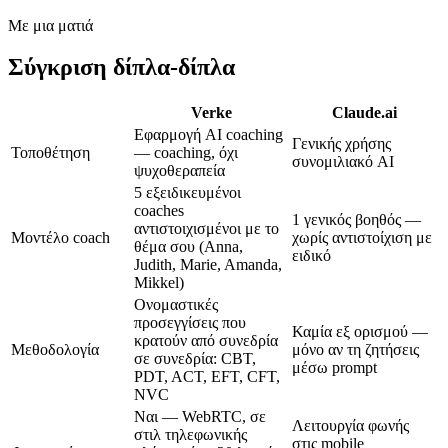
Με μια ματιά
Σύγκριση δίπλα-δίπλα
Verke
Claude.ai
Εφαρμογή AI coaching
Γενικής χρήσης
Τοποθέτηση
— coaching, όχι
συνομιλιακό AI
ψυχοθεραπεία
5 εξειδικευμένοι
coaches
1 γενικός βοηθός —
αντιστοιχισμένοι με το
Μοντέλο coach
χωρίς αντιστοίχιση με
θέμα σου (Anna,
ειδικό
Judith, Marie, Amanda,
Mikkel)
Ονομαστικές
προσεγγίσεις που
Καμία εξ ορισμού —
κρατούν από συνεδρία
Μεθοδολογία
μόνο αν τη ζητήσεις
σε συνεδρία: CBT,
μέσω prompt
PDT, ACT, EFT, CFT,
NVC
Ναι — WebRTC, σε
Λειτουργία φωνής
στιλ τηλεφωνικής
στις mobile