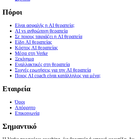
Πόροι
Είναι ασφαλής η AI θεραπεία;
AI vs ανθρώπινη θεραπεία
Σε ποιους ταιριάζει η AI θεραπεία
Είδη AI θεραπείας
Κόστος AI θεραπείας
Μέσα στη Verke
Ξεκίνημα
Εναλλακτικές στη θεραπεία
Συχνές ερωτήσεις για την AI θεραπεία
Ποιος AI coach είναι κατάλληλος για μένα;
Εταιρεία
Όροι
Απόρρητο
Επικοινωνία
Σημαντικό