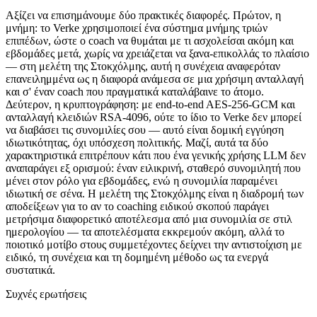
Αξίζει να επισημάνουμε δύο πρακτικές διαφορές. Πρώτον, η
μνήμη: το Verke χρησιμοποιεί ένα σύστημα μνήμης τριών
επιπέδων, ώστε ο coach να θυμάται με τι ασχολείσαι ακόμη και
εβδομάδες μετά, χωρίς να χρειάζεται να ξανα-επικολλάς το πλαίσιο
— στη μελέτη της Στοκχόλμης, αυτή η συνέχεια αναφερόταν
επανειλημμένα ως η διαφορά ανάμεσα σε μια χρήσιμη ανταλλαγή
και σ' έναν coach που πραγματικά καταλάβαινε το άτομο.
Δεύτερον, η κρυπτογράφηση: με end-to-end AES-256-GCM και
ανταλλαγή κλειδιών RSA-4096, ούτε το ίδιο το Verke δεν μπορεί
να διαβάσει τις συνομιλίες σου — αυτό είναι δομική εγγύηση
ιδιωτικότητας, όχι υπόσχεση πολιτικής. Μαζί, αυτά τα δύο
χαρακτηριστικά επιτρέπουν κάτι που ένα γενικής χρήσης LLM δεν
αναπαράγει εξ ορισμού: έναν ειλικρινή, σταθερό συνομιλητή που
μένει στον ρόλο για εβδομάδες, ενώ η συνομιλία παραμένει
ιδιωτική σε σένα. Η μελέτη της Στοκχόλμης είναι η διαδρομή των
αποδείξεων για το αν το coaching ειδικού σκοπού παράγει
μετρήσιμα διαφορετικό αποτέλεσμα από μια συνομιλία σε στιλ
ημερολογίου — τα αποτελέσματα εκκρεμούν ακόμη, αλλά το
ποιοτικό μοτίβο στους συμμετέχοντες δείχνει την αντιστοίχιση με
ειδικό, τη συνέχεια και τη δομημένη μέθοδο ως τα ενεργά
συστατικά.
Συχνές ερωτήσεις