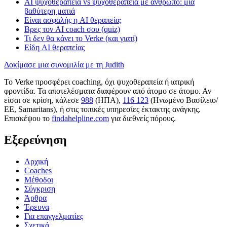
AI ψυχοθεραπεία vs ψυχοθεραπεία με άνθρωπο: μια
βαθύτερη ματιά
Είναι ασφαλής η AI θεραπεία;
Βρες τον AI coach σου (quiz)
Τι δεν θα κάνει το Verke (και γιατί)
Είδη AI θεραπείας
Δοκίμασε μια συνομιλία με τη Judith
Το Verke προσφέρει coaching, όχι ψυχοθεραπεία ή ιατρική
φροντίδα. Τα αποτελέσματα διαφέρουν από άτομο σε άτομο. Αν
είσαι σε κρίση, κάλεσε
988
(ΗΠΑ),
116 123
(Ηνωμένο Βασίλειο/
ΕΕ, Samaritans),
ή στις τοπικές υπηρεσίες έκτακτης ανάγκης.
Επισκέψου το
findahelpline.com
για διεθνείς πόρους.
Εξερεύνηση
Αρχική
Coaches
Μέθοδοι
Σύγκριση
Άρθρα
Έρευνα
Για επαγγελματίες
Σχετικά