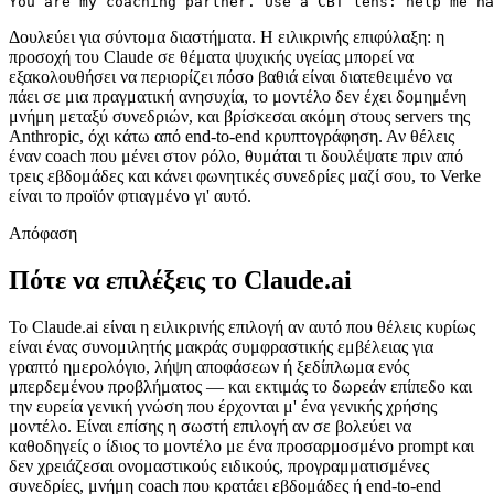
You are my coaching partner. Use a CBT lens: help me na
Δουλεύει για σύντομα διαστήματα. Η ειλικρινής επιφύλαξη: η
προσοχή του Claude σε θέματα ψυχικής υγείας μπορεί να
εξακολουθήσει να περιορίζει πόσο βαθιά είναι διατεθειμένο να
πάει σε μια πραγματική ανησυχία, το μοντέλο δεν έχει δομημένη
μνήμη μεταξύ συνεδριών, και βρίσκεσαι ακόμη στους servers της
Anthropic, όχι κάτω από end-to-end κρυπτογράφηση. Αν θέλεις
έναν coach που μένει στον ρόλο, θυμάται τι δουλέψατε πριν από
τρεις εβδομάδες και κάνει φωνητικές συνεδρίες μαζί σου, το Verke
είναι το προϊόν φτιαγμένο γι' αυτό.
Απόφαση
Πότε να επιλέξεις το Claude.ai
Το Claude.ai είναι η ειλικρινής επιλογή αν αυτό που θέλεις κυρίως
είναι ένας συνομιλητής μακράς συμφραστικής εμβέλειας για
γραπτό ημερολόγιο, λήψη αποφάσεων ή ξεδίπλωμα ενός
μπερδεμένου προβλήματος — και εκτιμάς το δωρεάν επίπεδο και
την ευρεία γενική γνώση που έρχονται μ' ένα γενικής χρήσης
μοντέλο. Είναι επίσης η σωστή επιλογή αν σε βολεύει να
καθοδηγείς ο ίδιος το μοντέλο με ένα προσαρμοσμένο prompt και
δεν χρειάζεσαι ονομαστικούς ειδικούς, προγραμματισμένες
συνεδρίες, μνήμη coach που κρατάει εβδομάδες ή end-to-end