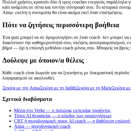
Πολλοί χρήστες κρατούν δύο ή τρεις coaches ενεργούς παράλληλα γι
κάτι ανάμεσα σε σένα και τον/την σύντροφό σου. Το ιστορικό συνομι
Anna· εκείνη η συνομιλία θα είναι ακόμα εκεί όταν επιστρέψεις.
Πότε να ζητήσεις περισσότερη βοήθεια
Ένα quiz μπορεί να σε δρομολογήσει σε έναν coach· δεν μπορεί να α
διακόπτουν την καθημερινότητά σου, σκέψεις αυτοτραυματισμού, ε
βήμα — όχι η επιλογή μεθόδου coach μόνος σου. Μπορείς να βρεις 
Δούλεψε με όποιον/α θέλεις
Κάθε coach είναι δωρεάν για να ξεκινήσεις με δοκιμαστική περίοδο
λογαριασμού σε ακολουθεί.
Ξεκίνα με την Anna
Ξεκίνα με τη Judith
Ξεκίνα με τη Marie
Ξεκίνα μ
Σχετικά διαβάσματα
Μέσα στο Verke — ο πυλώνας εμπειρίας προϊόντος
Τύποι AI θεραπείας — ο κόμβος των προσεγγίσεων
CBT ή ψυχοδυναμική: ποιος AI coach — η βαθύτερη επιλογή
Anna — ψυχοδυναμική coach