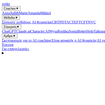
verke
Coaches
▼
Anna
Judith
Marie
Amanda
Mikkel
Μέθοδοι
▼
Σύγκρινε μεθόδους AI θεραπείας
CBT
PDT
ACT
EFT
CFT
NVC
Σύγκριση
▼
ChatGPT
Claude.ai
Character.AI
Wysa
Replika
Sonia
BetterHelp
Talkspa
Άρθρα
▼
Σκεπτικισμός για το AI coaching;
Είναι ασφαλής η AI θεραπεία;
AI v
Έρευνα
Για επαγγελματίες