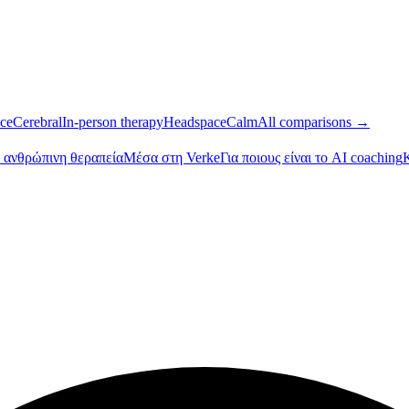
ce
Cerebral
In-person therapy
Headspace
Calm
All comparisons →
s ανθρώπινη θεραπεία
Μέσα στη Verke
Για ποιους είναι το AI coaching