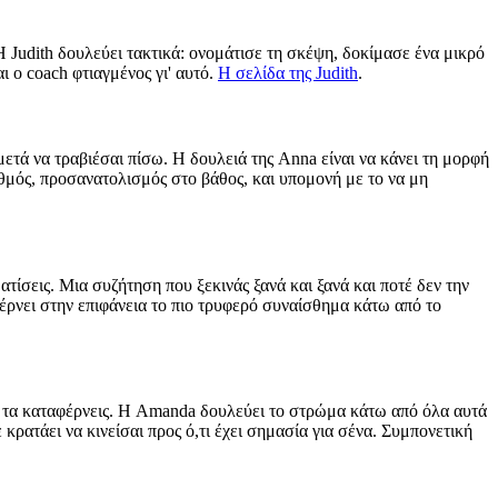
 Judith δουλεύει τακτικά: ονομάτισε τη σκέψη, δοκίμασε ένα μικρό
ι ο coach φτιαγμένος γι' αυτό.
Η σελίδα της Judith
.
μετά να τραβιέσαι πίσω. Η δουλειά της Anna είναι να κάνει τη μορφή
θμός, προσανατολισμός στο βάθος, και υπομονή με το να μη
ίσεις. Μια συζήτηση που ξεκινάς ξανά και ξανά και ποτέ δεν την
έρνει στην επιφάνεια το πιο τρυφερό συναίσθημα κάτω από το
τι τα καταφέρνεις. Η Amanda δουλεύει το στρώμα κάτω από όλα αυτά
κρατάει να κινείσαι προς ό,τι έχει σημασία για σένα. Συμπονετική