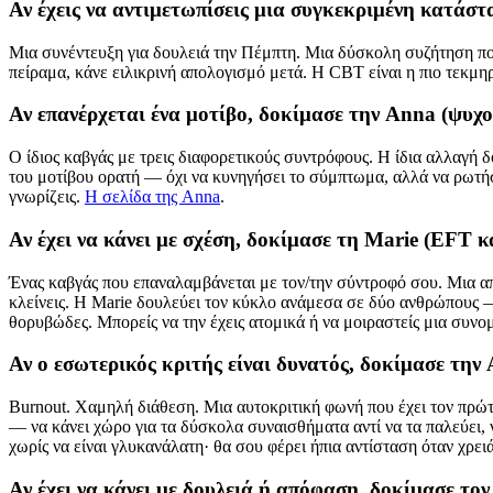
Αν έχεις να αντιμετωπίσεις μια συγκεκριμένη κατάσ
Μια συνέντευξη για δουλειά την Πέμπτη. Μια δύσκολη συζήτηση που
πείραμα, κάνε ειλικρινή απολογισμό μετά. Η CBT είναι η πιο τεκμηρ
Αν επανέρχεται ένα μοτίβο, δοκίμασε την Anna (ψυχ
Ο ίδιος καβγάς με τρεις διαφορετικούς συντρόφους. Η ίδια αλλαγή δ
του μοτίβου ορατή — όχι να κυνηγήσει το σύμπτωμα, αλλά να ρωτήσ
γνωρίζεις.
Η σελίδα της Anna
.
Αν έχει να κάνει με σχέση, δοκίμασε τη Marie (EFT 
Ένας καβγάς που επαναλαμβάνεται με τον/την σύντροφό σου. Μια από
κλείνεις. Η Marie δουλεύει τον κύκλο ανάμεσα σε δύο ανθρώπους —
θορυβώδες. Μπορείς να την έχεις ατομικά ή να μοιραστείς μια συνο
Αν ο εσωτερικός κριτής είναι δυνατός, δοκίμασε τ
Burnout. Χαμηλή διάθεση. Μια αυτοκριτική φωνή που έχει τον πρώτ
— να κάνει χώρο για τα δύσκολα συναισθήματα αντί να τα παλεύει, ν
χωρίς να είναι γλυκανάλατη· θα σου φέρει ήπια αντίσταση όταν χρει
Αν έχει να κάνει με δουλειά ή απόφαση, δοκίμασε τον