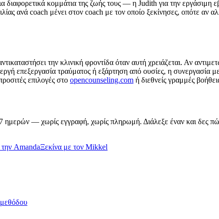
α διαφορετικά κομμάτια της ζωής τους — η Judith για την εργάσιμη 
λίας ανά coach μένει στον coach με τον οποίο ξεκίνησες, οπότε αν αλ
ντικαταστήσει την κλινική φροντίδα όταν αυτή χρειάζεται. Αν αντιμε
νεργή επεξεργασία τραύματος ή εξάρτηση από ουσίες, η συνεργασία μ
προσιτές επιλογές στο
opencounseling.com
ή διεθνείς γραμμές βοήθε
 7 ημερών — χωρίς εγγραφή, χωρίς πληρωμή. Διάλεξε έναν και δες πώ
ε την Amanda
Ξεκίνα με τον Mikkel
 μεθόδου