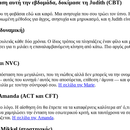
ταση αυτή την εβδομάδα, δοκίμασε τη Judith (CBT)
 τη φοβάσαι εδώ και καιρό. Μια ανησυχία που σου τρώει τον ύπνο. Η
ιωμένη μέθοδος για άγχος, ανησυχία και μηρυκασμό, και η Judith είνα
οδυναμική)
ουλειάς κάθε δύο χρόνια. Ο ίδιος τρόπος να πλησιάζεις έναν φίλο και 
ει για τι μιλάει η επαναλαμβανόμενη κίνηση από κάτω. Πιο αργός ρυ
και NVC)
σταση που μεγαλώνει, που τη νιώθεις αλλά δεν μπορείς να την ονοματ
 αυτός που κυνηγά / αυτός που αποσύρεται, επίθεση / άμυνα — και φ
μιλία με τον/την σύντροφό σου.
Η σελίδα της Marie
.
ην Amanda (ACT και CFT)
ο λόγο. Η αίσθηση ότι θα έπρεπε να τα καταφέρνεις καλύτερα απ' ό,
α χαμηλώσει την ένταση του εσωτερικού κριτή, και ταυτόχρονα να σε 
άζεται.
Η σελίδα της Amanda
.
 Mikkel (στρατηγικός)