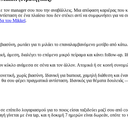
ε τον manager σου που την αναβάλλεις. Μια απόφαση καριέρας που κ
αντίσταση σε ένα πλαίσιο που δεν στέκει αντί να συμφωνήσει για να
δα του Mikkel
.
ιασύνη, ρωτάει για τι μιλάει το επαναλαμβανόμενο μοτίβο από κάτω.
ή, άμεση, διαλέγει το επόμενο μικρό πείραμα και κάνει follow-up. Ι
 κύκλο ανάμεσα σε σένα και τον άλλον. Ατομικά ή σε κοινή συνομιλία
ετική, χωρίς βιασύνη. Ιδανική για burnout, χαμηλή διάθεση και ένα
 θα σου φέρει πραγματικά αντίσταση. Ιδανικός για θέματα δουλειάς 
σε επίπεδο λογαριασμού για το ποιος είσαι ταξιδεύει μαζί σου από co
ή γίνεται με ένα tap, και η δοκιμή 7 ημερών είναι δωρεάν, οπότε το 