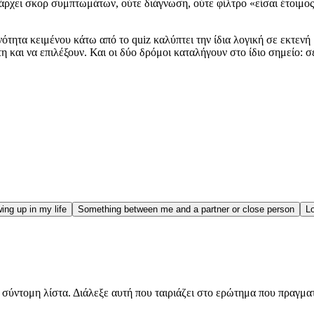
άρχει σκορ συμπτωμάτων, ούτε διάγνωση, ούτε φίλτρο «είσαι έτοιμος 
ενότητα κειμένου κάτω από το quiz καλύπτει την ίδια λογική σε εκτεν
τη και να επιλέξουν. Και οι δύο δρόμοι καταλήγουν στο ίδιο σημείο: 
ing up in my life
Something between me and a partner or close person
Lo
μια σύντομη λίστα. Διάλεξε αυτή που ταιριάζει στο ερώτημα που πραγμα