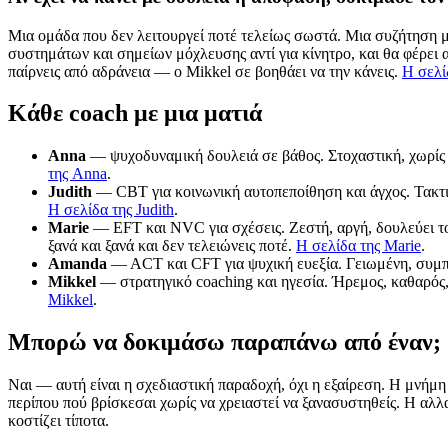
Μια ομάδα που δεν λειτουργεί ποτέ τελείως σωστά. Μια συζήτηση μ
συστημάτων και σημείων μόχλευσης αντί για κίνητρο, και θα φέρει 
παίρνεις από αδράνεια — ο Mikkel σε βοηθάει να την κάνεις.
Η σελί
Κάθε coach με μια ματιά
Anna
— ψυχοδυναμική δουλειά σε βάθος. Στοχαστική, χωρίς β
της Anna
.
Judith
— CBT για κοινωνική αυτοπεποίθηση και άγχος. Τακτικ
Η σελίδα της Judith
.
Marie
— EFT και NVC για σχέσεις. Ζεστή, αργή, δουλεύει τον
ξανά και ξανά και δεν τελειώνεις ποτέ.
Η σελίδα της Marie
.
Amanda
— ACT και CFT για ψυχική ευεξία. Γειωμένη, συμπον
Mikkel
— στρατηγικό coaching και ηγεσία. Ήρεμος, καθαρός,
Mikkel
.
Μπορώ να δοκιμάσω παραπάνω από έναν;
Ναι — αυτή είναι η σχεδιαστική παραδοχή, όχι η εξαίρεση. Η μνήμη 
περίπου πού βρίσκεσαι χωρίς να χρειαστεί να ξανασυστηθείς. Η αλλαγ
κοστίζει τίποτα.