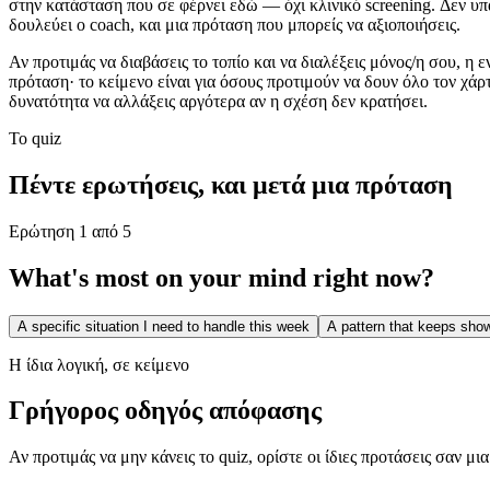
στην κατάσταση που σε φέρνει εδώ — όχι κλινικό screening. Δεν υπ
δουλεύει ο coach, και μια πρόταση που μπορείς να αξιοποιήσεις.
Αν προτιμάς να διαβάσεις το τοπίο και να διαλέξεις μόνος/η σου, η 
πρόταση· το κείμενο είναι για όσους προτιμούν να δουν όλο τον χάρ
δυνατότητα να αλλάξεις αργότερα αν η σχέση δεν κρατήσει.
Το quiz
Πέντε ερωτήσεις, και μετά μια πρόταση
Ερώτηση 1 από 5
What's most on your mind right now?
A specific situation I need to handle this week
A pattern that keeps show
Η ίδια λογική, σε κείμενο
Γρήγορος οδηγός απόφασης
Αν προτιμάς να μην κάνεις το quiz, ορίστε οι ίδιες προτάσεις σαν 