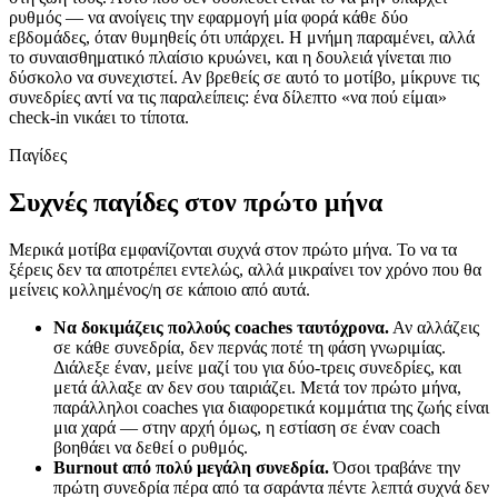
ρυθμός — να ανοίγεις την εφαρμογή μία φορά κάθε δύο
εβδομάδες, όταν θυμηθείς ότι υπάρχει. Η μνήμη παραμένει, αλλά
το συναισθηματικό πλαίσιο κρυώνει, και η δουλειά γίνεται πιο
δύσκολο να συνεχιστεί. Αν βρεθείς σε αυτό το μοτίβο, μίκρυνε τις
συνεδρίες αντί να τις παραλείπεις: ένα δίλεπτο «να πού είμαι»
check-in νικάει το τίποτα.
Παγίδες
Συχνές παγίδες στον πρώτο μήνα
Μερικά μοτίβα εμφανίζονται συχνά στον πρώτο μήνα. Το να τα
ξέρεις δεν τα αποτρέπει εντελώς, αλλά μικραίνει τον χρόνο που θα
μείνεις κολλημένος/η σε κάποιο από αυτά.
Να δοκιμάζεις πολλούς coaches ταυτόχρονα.
Αν αλλάζεις
σε κάθε συνεδρία, δεν περνάς ποτέ τη φάση γνωριμίας.
Διάλεξε έναν, μείνε μαζί του για δύο-τρεις συνεδρίες, και
μετά άλλαξε αν δεν σου ταιριάζει. Μετά τον πρώτο μήνα,
παράλληλοι coaches για διαφορετικά κομμάτια της ζωής είναι
μια χαρά — στην αρχή όμως, η εστίαση σε έναν coach
βοηθάει να δεθεί ο ρυθμός.
Burnout από πολύ μεγάλη συνεδρία.
Όσοι τραβάνε την
πρώτη συνεδρία πέρα από τα σαράντα πέντε λεπτά συχνά δεν