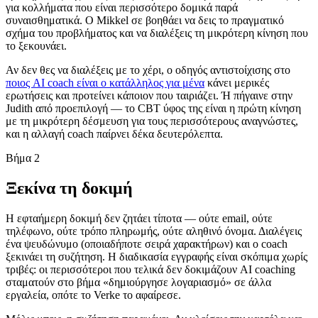
για κολλήματα που είναι περισσότερο δομικά παρά
συναισθηματικά. Ο Mikkel σε βοηθάει να δεις το πραγματικό
σχήμα του προβλήματος και να διαλέξεις τη μικρότερη κίνηση που
το ξεκουνάει.
Αν δεν θες να διαλέξεις με το χέρι, ο οδηγός αντιστοίχισης στο
ποιος AI coach είναι ο κατάλληλος για μένα
κάνει μερικές
ερωτήσεις και προτείνει κάποιον που ταιριάζει. Ή πήγαινε στην
Judith από προεπιλογή — το CBT ύφος της είναι η πρώτη κίνηση
με τη μικρότερη δέσμευση για τους περισσότερους αναγνώστες,
και η αλλαγή coach παίρνει δέκα δευτερόλεπτα.
Βήμα 2
Ξεκίνα τη δοκιμή
Η εφταήμερη δοκιμή δεν ζητάει τίποτα — ούτε email, ούτε
τηλέφωνο, ούτε τρόπο πληρωμής, ούτε αληθινό όνομα. Διαλέγεις
ένα ψευδώνυμο (οποιαδήποτε σειρά χαρακτήρων) και ο coach
ξεκινάει τη συζήτηση. Η διαδικασία εγγραφής είναι σκόπιμα χωρίς
τριβές: οι περισσότεροι που τελικά δεν δοκιμάζουν AI coaching
σταματούν στο βήμα «δημιούργησε λογαριασμό» σε άλλα
εργαλεία, οπότε το Verke το αφαίρεσε.