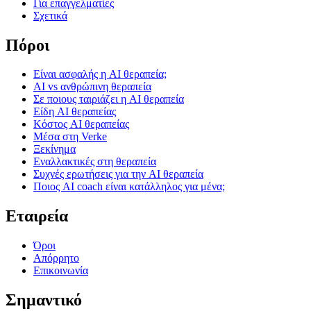
Για επαγγελματίες
Σχετικά
Πόροι
Είναι ασφαλής η AI θεραπεία;
AI vs ανθρώπινη θεραπεία
Σε ποιους ταιριάζει η AI θεραπεία
Είδη AI θεραπείας
Κόστος AI θεραπείας
Μέσα στη Verke
Ξεκίνημα
Εναλλακτικές στη θεραπεία
Συχνές ερωτήσεις για την AI θεραπεία
Ποιος AI coach είναι κατάλληλος για μένα;
Εταιρεία
Όροι
Απόρρητο
Επικοινωνία
Σημαντικό