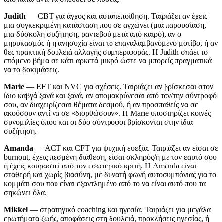
Judith
— CBT για άγχος και αυτοπεποίθηση. Ταιριάζει αν έχεις
μια συγκεκριμένη κατάσταση που σε αγχώνει (μια παρουσίαση,
μια δύσκολη συζήτηση, ραντεβού μετά από καιρό), αν ο
μηρυκασμός ή η ανησυχία είναι το επαναλαμβανόμενο μοτίβο, ή αν
θες πρακτική δουλειά αλλαγής συμπεριφοράς. Η Judith σπάει το
επόμενο βήμα σε κάτι αρκετά μικρό ώστε να μπορείς πραγματικά
να το δοκιμάσεις.
Marie
— EFT και NVC για σχέσεις. Ταιριάζει αν βρίσκεσαι στον
ίδιο καβγά ξανά και ξανά, αν απομακρύνεσαι από τον/την σύντροφό
σου, αν διαχειρίζεσαι θέματα δεσμού, ή αν προσπαθείς να σε
ακούσουν αντί να σε «διορθώσουν». Η Marie υποστηρίζει κοινές
συνομιλίες όπου και οι δύο σύντροφοι βρίσκονται στην ίδια
συζήτηση.
Amanda
— ACT και CFT για ψυχική ευεξία. Ταιριάζει αν είσαι σε
burnout, έχεις πεσμένη διάθεση, είσαι σκληρός/ή με τον εαυτό σου
ή έχεις κουραστεί από τον εσωτερικό κριτή. Η Amanda είναι
σταθερή και χωρίς βιασύνη, με δυνατή φωνή αυτοσυμπόνιας για το
κομμάτι σου που είναι εξαντλημένο από το να είναι αυτό που τα
σηκώνει όλα.
Mikkel
— στρατηγικό coaching και ηγεσία. Ταιριάζει για μεγάλα
ερωτήματα ζωής, αποφάσεις στη δουλειά, προκλήσεις ηγεσίας, ή