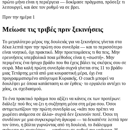
πρώτο μήνα είναι η περιέργεια — δοκίμασε πράγματα, πρόσεξε τι
λειτουργεί, και άσε τον ρυθμό να σε βρει.
Πριν την ημέρα 1
Μείωσε τις τριβές πριν ξεκινήσεις
Το μεγαλύτερο μέρος της δουλειάς για να ξεκινήσεις γίνεται στα
δέκα λεπτά πριν την πρώτη σου συνεδρία — και το περισσότερο
είναι νοητικό, όχι πρακτικό. Μην προετοιμάσεις τι θα πεις. Μην
ερευνήσεις υπερβολικά ποια μέθοδος είναι η «σωστή». Μην
περιμένεις ένα ήσυχο βράδυ που θα έχεις βάλει τις σκέψεις σου σε
σειρά. Μια καλή πρώτη συνεδρία συχνά γίνεται στις 11 το βράδυ
μιας Τετάρτης μετά από μια κουραστική μέρα, όχι ένα
προγραμματισμένο απόγευμα Κυριακής. Ο coach μπορεί να
δουλέψει με όποια κατάσταση κι αν έρθεις· το εργαλείο αντέχει το
χάος, εκ σχεδιασμού.
Το ένα πρακτικό πράγμα που αξίζει να κάνεις εκ των προτέρων:
διάλεξε πού θες να ζει η συζήτηση μέσα στη μέρα σου. Όσοι
αντιμετωπίζουν την πρώτη συνεδρία ως «κάτι που πρέπει να
χωρέσει ανάμεσα σε άλλα» συχνά δεν ξεκινούν ποτέ. Όσοι τη
συνδέουν με μια συγκεκριμένη άγκυρα — τα δεκαπέντε λεπτά πριν
τον ύπνο, η βόλτα γυρνώντας από τη δουλειά, το διάλειμμα
ανάμεσα σε συσκέψεις — μπαίνουν σε ρυθμό πιο γρήγορα. Η