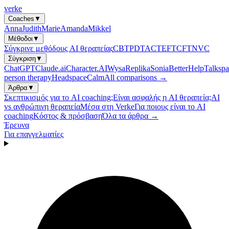
verke
Coaches
▼
Anna
Judith
Marie
Amanda
Mikkel
Μέθοδοι
▼
Σύγκρινε μεθόδους AI θεραπείας
CBT
PDT
ACT
EFT
CFT
NVC
Σύγκριση
▼
ChatGPT
Claude.ai
Character.AI
Wysa
Replika
Sonia
BetterHelp
Talkspa
person therapy
Headspace
Calm
All comparisons →
Άρθρα
▼
Σκεπτικισμός για το AI coaching;
Είναι ασφαλής η AI θεραπεία;
AI
vs ανθρώπινη θεραπεία
Μέσα στη Verke
Για ποιους είναι το AI
coaching
Κόστος & πρόσβαση
Όλα τα άρθρα →
Έρευνα
Για επαγγελματίες