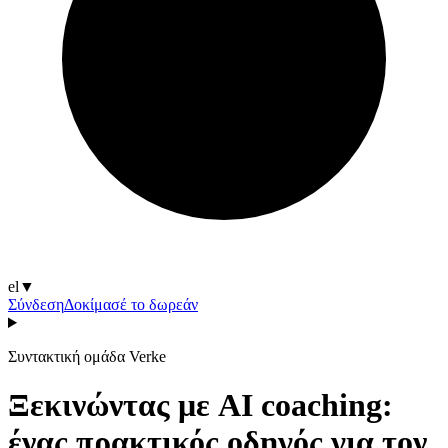
el
▼
Σύνδεση
Δοκίμασέ το δωρεάν
Συντακτική ομάδα Verke
Ξεκινώντας με AI coaching:
ένας πρακτικός οδηγός για τον