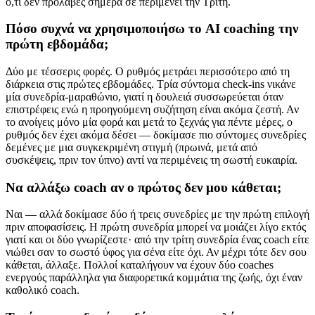
ό,τι δεν πρόλαβες σήμερα σε περιμένει την Τρίτη.
Πόσο συχνά να χρησιμοποιήσω το AI coaching την
πρώτη εβδομάδα;
Δύο με τέσσερις φορές. Ο ρυθμός μετράει περισσότερο από τη
διάρκεια στις πρώτες εβδομάδες. Τρία σύντομα check-ins νικάνε
μία συνεδρία-μαραθώνιο, γιατί η δουλειά συσσωρεύεται όταν
επιστρέφεις ενώ η προηγούμενη συζήτηση είναι ακόμα ζεστή. Αν
το ανοίγεις μόνο μία φορά και μετά το ξεχνάς για πέντε μέρες, ο
ρυθμός δεν έχει ακόμα δέσει — δοκίμασε πιο σύντομες συνεδρίες
δεμένες με μια συγκεκριμένη στιγμή (πρωινά, μετά από
συσκέψεις, πριν τον ύπνο) αντί να περιμένεις τη σωστή ευκαιρία.
Να αλλάξω coach αν ο πρώτος δεν μου κάθεται;
Ναι — αλλά δοκίμασε δύο ή τρεις συνεδρίες με την πρώτη επιλογή
πριν αποφασίσεις. Η πρώτη συνεδρία μπορεί να μοιάζει λίγο εκτός
γιατί και οι δύο γνωρίζεστε· από την τρίτη συνεδρία ένας coach είτε
νιώθει σαν το σωστό ύφος για σένα είτε όχι. Αν μέχρι τότε δεν σου
κάθεται, άλλαξε. Πολλοί καταλήγουν να έχουν δύο coaches
ενεργούς παράλληλα για διαφορετικά κομμάτια της ζωής, όχι έναν
καθολικό coach.