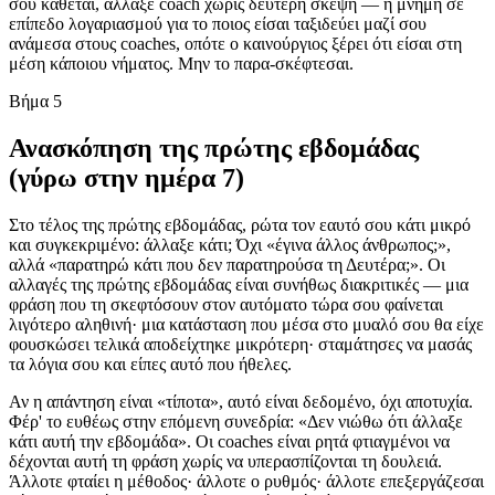
σου κάθεται, άλλαξε coach χωρίς δεύτερη σκέψη — η μνήμη σε
επίπεδο λογαριασμού για το ποιος είσαι ταξιδεύει μαζί σου
ανάμεσα στους coaches, οπότε ο καινούργιος ξέρει ότι είσαι στη
μέση κάποιου νήματος. Μην το παρα-σκέφτεσαι.
Βήμα 5
Ανασκόπηση της πρώτης εβδομάδας
(γύρω στην ημέρα 7)
Στο τέλος της πρώτης εβδομάδας, ρώτα τον εαυτό σου κάτι μικρό
και συγκεκριμένο: άλλαξε κάτι; Όχι «έγινα άλλος άνθρωπος;»,
αλλά «παρατηρώ κάτι που δεν παρατηρούσα τη Δευτέρα;». Οι
αλλαγές της πρώτης εβδομάδας είναι συνήθως διακριτικές — μια
φράση που τη σκεφτόσουν στον αυτόματο τώρα σου φαίνεται
λιγότερο αληθινή· μια κατάσταση που μέσα στο μυαλό σου θα είχε
φουσκώσει τελικά αποδείχτηκε μικρότερη· σταμάτησες να μασάς
τα λόγια σου και είπες αυτό που ήθελες.
Αν η απάντηση είναι «τίποτα», αυτό είναι δεδομένο, όχι αποτυχία.
Φέρ' το ευθέως στην επόμενη συνεδρία: «Δεν νιώθω ότι άλλαξε
κάτι αυτή την εβδομάδα». Οι coaches είναι ρητά φτιαγμένοι να
δέχονται αυτή τη φράση χωρίς να υπερασπίζονται τη δουλειά.
Άλλοτε φταίει η μέθοδος· άλλοτε ο ρυθμός· άλλοτε επεξεργάζεσαι