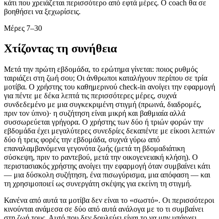
κάτι που χρειάζεται περισσότερο από εφτά μέρες. Ο coach θα σε
βοηθήσει να ξεχωρίσεις.
Μέρες 7–30
Χτίζοντας τη συνήθεια
Μετά την πρώτη εβδομάδα, το ερώτημα γίνεται: ποιος ρυθμός
ταιριάζει στη ζωή σου; Οι άνθρωποι καταλήγουν περίπου σε τρία
μοτίβα. Ο χρήστης του καθημερινού check-in ανοίγει την εφαρμογή
για πέντε με δέκα λεπτά τις περισσότερες μέρες, συχνά
συνδεδεμένο με μια συγκεκριμένη στιγμή (πρωινά, διαδρομές,
πριν τον ύπνο)· η συζήτηση είναι μικρή και βαθμιαία αλλά
συσσωρεύεται γρήγορα. Ο χρήστης των δύο ή τριών φορών την
εβδομάδα έχει μεγαλύτερες συνεδρίες δεκαπέντε με είκοσι λεπτών
δύο ή τρεις φορές την εβδομάδα, συχνά γύρω από
επαναλαμβανόμενα γεγονότα ζωής (μετά τη βδομαδιάτικη
σύσκεψη, πριν το ραντεβού, μετά την οικογενειακή κλήση). Ο
περιστασιακός χρήστης ανοίγει την εφαρμογή όταν συμβαίνει κάτι
— μια δύσκολη συζήτηση, ένα πισωγύρισμα, μια απόφαση — και
τη χρησιμοποιεί ως συνεργάτη σκέψης για εκείνη τη στιγμή.
Κανένα από αυτά τα μοτίβα δεν είναι το «σωστό». Οι περισσότεροι
κινούνται ανάμεσα σε δύο από αυτά ανάλογα με το τι συμβαίνει
στη ζωή τους. Αυτό που δεν δουλεύει είναι το να μην υπάρχει