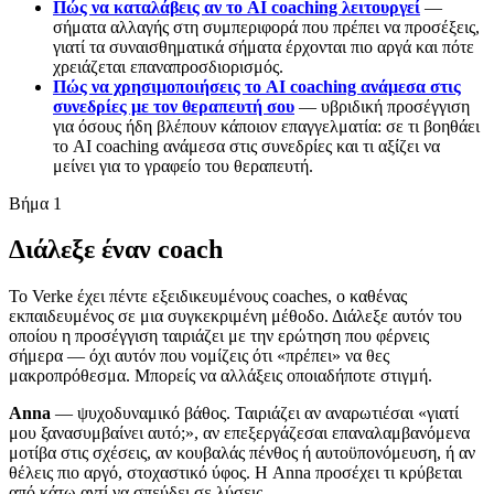
Πώς να καταλάβεις αν το AI coaching λειτουργεί
—
σήματα αλλαγής στη συμπεριφορά που πρέπει να προσέξεις,
γιατί τα συναισθηματικά σήματα έρχονται πιο αργά και πότε
χρειάζεται επαναπροσδιορισμός.
Πώς να χρησιμοποιήσεις το AI coaching ανάμεσα στις
συνεδρίες με τον θεραπευτή σου
— υβριδική προσέγγιση
για όσους ήδη βλέπουν κάποιον επαγγελματία: σε τι βοηθάει
το AI coaching ανάμεσα στις συνεδρίες και τι αξίζει να
μείνει για το γραφείο του θεραπευτή.
Βήμα 1
Διάλεξε έναν coach
Το Verke έχει πέντε εξειδικευμένους coaches, ο καθένας
εκπαιδευμένος σε μια συγκεκριμένη μέθοδο. Διάλεξε αυτόν του
οποίου η προσέγγιση ταιριάζει με την ερώτηση που φέρνεις
σήμερα — όχι αυτόν που νομίζεις ότι «πρέπει» να θες
μακροπρόθεσμα. Μπορείς να αλλάξεις οποιαδήποτε στιγμή.
Anna
— ψυχοδυναμικό βάθος. Ταιριάζει αν αναρωτιέσαι «γιατί
μου ξανασυμβαίνει αυτό;», αν επεξεργάζεσαι επαναλαμβανόμενα
μοτίβα στις σχέσεις, αν κουβαλάς πένθος ή αυτοϋπονόμευση, ή αν
θέλεις πιο αργό, στοχαστικό ύφος. Η Anna προσέχει τι κρύβεται
από κάτω αντί να σπεύδει σε λύσεις.