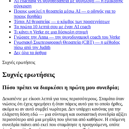
AI coaching vs ψυχοθεραπεία με ψυχολόγο — η ειλικρινής
σύγκριση
Ποιους ωφελεί η θεραπεία μέσω AI — ο οδηγός για το
ποιους βοηθάει
Τύποι AI θεραπείας — ο κόμβος των προσεγγίσεων
Τα πρώτα 10 λεπτά σου με έναν AI coach
Τι κάνει η Verke σε μια δύσκολη στιγμή
Γνώρισε την Anna — την ψυχοδυναμική coach του Verke
Γνωσιακή Συμπεριφορική Θεραπεία (CBT) — η μέθοδος
πίσω από την Judith
Δες όλα τα άρθρα
Συχνές ερωτήσεις
Συχνές ερωτήσεις
Πόσο πρέπει να διαρκέσει η πρώτη μου συνεδρία;
Δεκαπέντε με είκοσι λεπτά για τους περισσότερους. Σταμάτα όταν
νιώσεις ότι έχεις ηρεμήσει ή όταν πάρεις αυτό για το οποίο ήρθες,
ακόμα κι αν αυτό συμβεί νωρίτερα. Δεν υπάρχει κανόνας για την
ελάχιστη δόση εδώ — μια σύντομη και ουσιαστική συνεδρία αξίζει
περισσότερο από μια μεγάλη που γίνεται από καθήκον. Η επόμενη
συνεδρία πιάνει από εκεί που σταμάτησε η προηγούμενη, οπότε