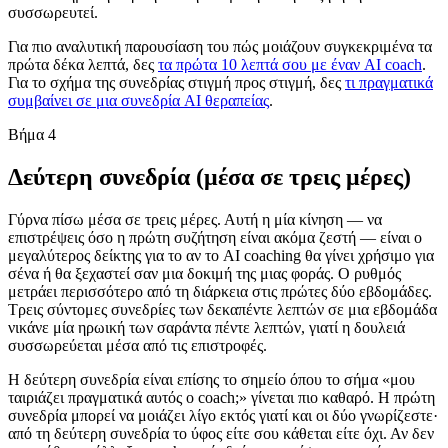
συσσωρευτεί.
Για πιο αναλυτική παρουσίαση του πώς μοιάζουν συγκεκριμένα τα
πρώτα δέκα λεπτά, δες
τα πρώτα 10 λεπτά σου με έναν AI coach
.
Για το σχήμα της συνεδρίας στιγμή προς στιγμή, δες
τι πραγματικά
συμβαίνει σε μια συνεδρία AI θεραπείας
.
Βήμα 4
Δεύτερη συνεδρία (μέσα σε τρεις μέρες)
Γύρνα πίσω μέσα σε τρεις μέρες. Αυτή η μία κίνηση — να
επιστρέψεις όσο η πρώτη συζήτηση είναι ακόμα ζεστή — είναι ο
μεγαλύτερος δείκτης για το αν το AI coaching θα γίνει χρήσιμο για
σένα ή θα ξεχαστεί σαν μια δοκιμή της μιας φοράς. Ο ρυθμός
μετράει περισσότερο από τη διάρκεια στις πρώτες δύο εβδομάδες.
Τρεις σύντομες συνεδρίες των δεκαπέντε λεπτών σε μια εβδομάδα
νικάνε μία ηρωική των σαράντα πέντε λεπτών, γιατί η δουλειά
συσσωρεύεται μέσα από τις επιστροφές.
Η δεύτερη συνεδρία είναι επίσης το σημείο όπου το σήμα «μου
ταιριάζει πραγματικά αυτός ο coach;» γίνεται πιο καθαρό. Η πρώτη
συνεδρία μπορεί να μοιάζει λίγο εκτός γιατί και οι δύο γνωρίζεστε·
από τη δεύτερη συνεδρία το ύφος είτε σου κάθεται είτε όχι. Αν δεν