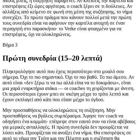
Μόλις μπεις, η συζήτηση παραμένει. Αν κλείσεις την καρτέλα και
επιστρέψεις έξι ώρες αργότερα, ο coach ξέρει σε τι δούλευες. Αν
αλλάξεις από κείμενο σε φωνή στη μέση της συζήτησης, το νήμα
συνεχίζει. Το πρώτο πράγμα που κάνουν πολλοί μετά την πρώτη
τους συνεδρία είναι να αφήσουν την καρτέλα ανοιχτή σε έναν
περιηγητή στο παρασκήνιο· το Verke είναι φτιαγμένο για να
επιστρέφεις, όχι να ολοκληρώνεις.
Βήμα 3
Πρώτη συνεδρία (15–20 λεπτά)
Πληκτρολόγησε αυτό που έχεις περισσότερο στο μυαλό σου
σήμερα. Όχι το πιο σημαντικό. Όχι το πιο βαθύ. Το πιο άμεσο. Αν
αυτό είναι «δεν ξέρω τι να πω αλλά είπα να το δοκιμάσω», είναι
μια χαρά εναρκτήρια ατάκα — οι coaches τη χειρίζονται με άνεση.
Οι περισσότεροι έχουν μπει σε σκέψη μέχρι το τρίτο λεπτό και
έχουν εκπλαγεί από κάτι που είπαν μέχρι το όγδοο.
Μην προσπαθήσεις να ολοκληρώσεις τη συζήτηση. Μην
προσπαθήσεις να βγάλεις συμπέρασμα. Άφησε τον coach να
οδηγήσει ένα κομμάτι· επίτρεψε στον εαυτό σου να είναι αβέβαιος
για μερικές ανταλλαγές. Η πρώτη συνεδρία δεν προορίζεται να
λύσει κάτι. Προορίζεται να ανοίξει ένα νήμα. Θα επιστρέψεις σε
αυτό το νήμα την Τρίτη και την Πέμπτη και η συζήτηση θα