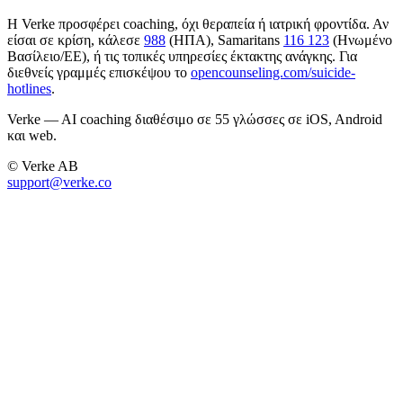
Η Verke προσφέρει coaching, όχι θεραπεία ή ιατρική φροντίδα. Αν
είσαι σε κρίση, κάλεσε
988
(ΗΠΑ), Samaritans
116 123
(Ηνωμένο
Βασίλειο/ΕΕ), ή τις τοπικές υπηρεσίες έκτακτης ανάγκης. Για
διεθνείς γραμμές επισκέψου το
opencounseling.com/suicide-
hotlines
.
Verke — AI coaching διαθέσιμο σε 55 γλώσσες σε iOS, Android
και web.
© Verke AB
support@verke.co