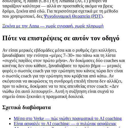
δουλέψεις, η Judith (CBT) ή η Amanda (ACT) μπορεί να
ταιριάξουν καλύτερα — αλλά αν προσπαθείς ακόμα να βρεις
δρόμο, ξεκίνα από εδώ. Για περισσότερα σχετικά με τη μέθοδο
που χρησιμοποιεί, δες
Ψυχοδυναμική Θεραπεία (PDT)
.
Ξεκίνα με την Anna — χωρίς εγγραφή, χωρίς πληρωμή
Πότε να επιστρέψεις σε αυτόν τον οδηγό
Αν είσαι μερικές εβδομάδες μέσα και ο ρυθμός έχει κολλήσει,
ξαναδιάβασε την ενότητα «μέρες 7–30» πιο πάνω και τη λίστα
«συχνές παγίδες στον πρώτο μήνα». Αν δοκίμασες δύο coaches και
κανένας δεν σου κάθισε, ξαναδιάβασε το πρώτο βήμα — μερικές
φορές ο σωστός coach για την ερώτηση που κάνεις τώρα δεν είναι
ο σωστός coach για την ερώτηση που κρύβεται από κάτω. Αν
σκέφτεσαι να ακυρώσεις τη συνδρομή επειδή τίποτα δεν αλλάζει,
πριν το κάνεις, δοκίμασε να το πεις απευθείας στον coach: «Δεν
νιώθω ότι αυτό λειτουργεί». Αυτή η συζήτηση είναι συχνά το
σημείο όπου ξεκινάει η πραγματική δουλειά.
Σχετικά διαβάσματα
Μέσα στο Verke — πώς νιώθει πραγματικά το AI coaching
Είναι ασφαλές το AI coaching; — ο πυλώνας ασφάλειας