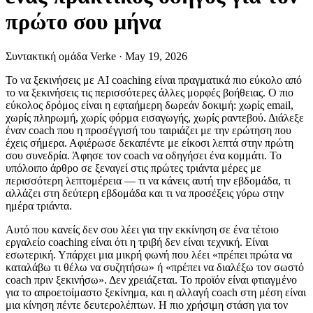
πρώτο σου μήνα
Συντακτική ομάδα Verke
·
May 19, 2026
Το να ξεκινήσεις με AI coaching είναι πραγματικά πιο εύκολο από
το να ξεκινήσεις τις περισσότερες άλλες μορφές βοήθειας. Ο πιο
εύκολος δρόμος είναι η εφταήμερη δωρεάν δοκιμή: χωρίς email,
χωρίς πληρωμή, χωρίς φόρμα εισαγωγής, χωρίς ραντεβού. Διάλεξε
έναν coach που η προσέγγισή του ταιριάζει με την ερώτηση που
έχεις σήμερα. Αφιέρωσε δεκαπέντε με είκοσι λεπτά στην πρώτη
σου συνεδρία. Άφησε τον coach να οδηγήσει ένα κομμάτι. Το
υπόλοιπο άρθρο σε ξεναγεί στις πρώτες τριάντα μέρες με
περισσότερη λεπτομέρεια — τι να κάνεις αυτή την εβδομάδα, τι
αλλάζει στη δεύτερη εβδομάδα και τι να προσέξεις γύρω στην
ημέρα τριάντα.
Αυτό που κανείς δεν σου λέει για την εκκίνηση σε ένα τέτοιο
εργαλείο coaching είναι ότι η τριβή δεν είναι τεχνική. Είναι
εσωτερική. Υπάρχει μια μικρή φωνή που λέει «πρέπει πρώτα να
καταλάβω τι θέλω να συζητήσω» ή «πρέπει να διαλέξω τον σωστό
coach πριν ξεκινήσω». Δεν χρειάζεται. Το προϊόν είναι φτιαγμένο
για το απροετοίμαστο ξεκίνημα, και η αλλαγή coach στη μέση είναι
μια κίνηση πέντε δευτερολέπτων. Η πιο χρήσιμη στάση για τον