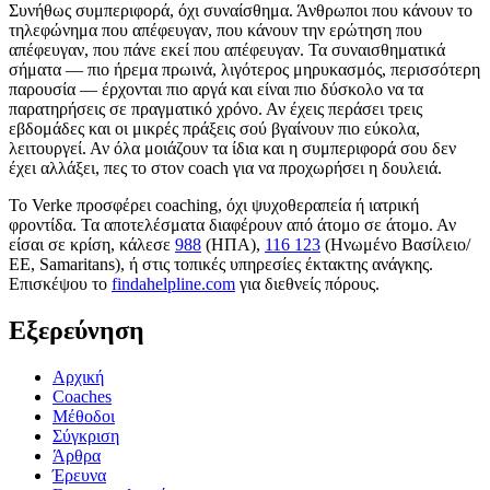
Συνήθως συμπεριφορά, όχι συναίσθημα. Άνθρωποι που κάνουν το
τηλεφώνημα που απέφευγαν, που κάνουν την ερώτηση που
απέφευγαν, που πάνε εκεί που απέφευγαν. Τα συναισθηματικά
σήματα — πιο ήρεμα πρωινά, λιγότερος μηρυκασμός, περισσότερη
παρουσία — έρχονται πιο αργά και είναι πιο δύσκολο να τα
παρατηρήσεις σε πραγματικό χρόνο. Αν έχεις περάσει τρεις
εβδομάδες και οι μικρές πράξεις σού βγαίνουν πιο εύκολα,
λειτουργεί. Αν όλα μοιάζουν τα ίδια και η συμπεριφορά σου δεν
έχει αλλάξει, πες το στον coach για να προχωρήσει η δουλειά.
Το Verke προσφέρει coaching, όχι ψυχοθεραπεία ή ιατρική
φροντίδα. Τα αποτελέσματα διαφέρουν από άτομο σε άτομο. Αν
είσαι σε κρίση, κάλεσε
988
(ΗΠΑ),
116 123
(Ηνωμένο Βασίλειο/
ΕΕ, Samaritans),
ή στις τοπικές υπηρεσίες έκτακτης ανάγκης.
Επισκέψου το
findahelpline.com
για διεθνείς πόρους.
Εξερεύνηση
Αρχική
Coaches
Μέθοδοι
Σύγκριση
Άρθρα
Έρευνα