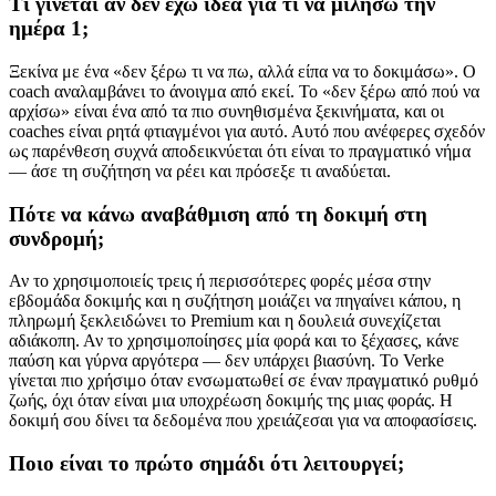
Τι γίνεται αν δεν έχω ιδέα για τι να μιλήσω την
ημέρα 1;
Ξεκίνα με ένα «δεν ξέρω τι να πω, αλλά είπα να το δοκιμάσω». Ο
coach αναλαμβάνει το άνοιγμα από εκεί. Το «δεν ξέρω από πού να
αρχίσω» είναι ένα από τα πιο συνηθισμένα ξεκινήματα, και οι
coaches είναι ρητά φτιαγμένοι για αυτό. Αυτό που ανέφερες σχεδόν
ως παρένθεση συχνά αποδεικνύεται ότι είναι το πραγματικό νήμα
— άσε τη συζήτηση να ρέει και πρόσεξε τι αναδύεται.
Πότε να κάνω αναβάθμιση από τη δοκιμή στη
συνδρομή;
Αν το χρησιμοποιείς τρεις ή περισσότερες φορές μέσα στην
εβδομάδα δοκιμής και η συζήτηση μοιάζει να πηγαίνει κάπου, η
πληρωμή ξεκλειδώνει το Premium και η δουλειά συνεχίζεται
αδιάκοπη. Αν το χρησιμοποίησες μία φορά και το ξέχασες, κάνε
παύση και γύρνα αργότερα — δεν υπάρχει βιασύνη. Το Verke
γίνεται πιο χρήσιμο όταν ενσωματωθεί σε έναν πραγματικό ρυθμό
ζωής, όχι όταν είναι μια υποχρέωση δοκιμής της μιας φοράς. Η
δοκιμή σου δίνει τα δεδομένα που χρειάζεσαι για να αποφασίσεις.
Ποιο είναι το πρώτο σημάδι ότι λειτουργεί;