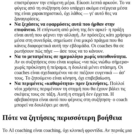
επιστρέφουν την επόμενη μέρα. Είκοσι λεπτά αρκούν. Το να
φύγεις από τη συζήτηση όσο υπάρχει ακόμα ενέργεια μέσα
της είναι χαρακτηριστικό, όχι λάθος — γι' αυτό θες να
ξαναγυρίσεις.
Να ξεχάσεις να εφαρμόσεις αυτά που ήρθαν στην
επιφάνεια.
Η επίγνωση από μόνη της δεν αρκεί· η πράξη
είναι αυτή που φέρνει την αλλαγή. Αν πρόσεξες κάτι χρήσιμο
μέσα στη συνεδρία, σημείωσε ένα μικρό πράγμα που θα
κάνεις διαφορετικά αυτή την εβδομάδα. Οι coaches θα σε
ρωτήσουν πώς πήγε — άσε τους να το κάνουν.
Να το μετατρέπεις σε ημερολόγιο χωρίς υπευθυνότητα.
Αν οι συζητήσεις σου είναι κυρίως «να πώς νιώθω σήμερα»
χωρίς πρόκληση ή πείραμα, η δουλειά μένει στάσιμη. Οι
coaches είναι σχεδιασμένοι να σε πιέζουν ευγενικά — άσ'
τους. Το ζητούμενο είναι κίνηση, όχι επιβεβαίωση.
Να περιμένεις «καθαρότητα» πριν ξεκινήσεις.
Πολλοί
νέοι χρήστες περιμένουν τη στιγμή που θα έχουν βάλει τις
σκέψεις τους σε τάξη. Αυτή η στιγμή δεν έρχεται. Η
αβεβαιότητα είναι αυτό που φέρνεις στη συζήτηση· ο coach
μπορεί να δουλέψει με αυτή.
Πότε να ζητήσεις περισσότερη βοήθεια
Το AI coaching είναι coaching, όχι κλινική φροντίδα. Αν περνάς μια