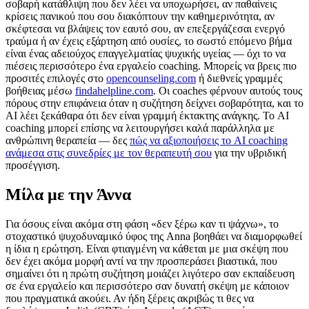
σοβαρή κατάθλιψη που δεν λέει να υποχωρήσει, αν παθαίνεις
κρίσεις πανικού που σου διακόπτουν την καθημερινότητα, αν
σκέφτεσαι να βλάψεις τον εαυτό σου, αν επεξεργάζεσαι ενεργό
τραύμα ή αν έχεις εξάρτηση από ουσίες, το σωστό επόμενο βήμα
είναι ένας αδειούχος επαγγελματίας ψυχικής υγείας — όχι το να
πιέσεις περισσότερο ένα εργαλείο coaching. Μπορείς να βρεις πιο
προσιτές επιλογές στο
opencounseling.com
ή διεθνείς γραμμές
βοήθειας μέσω
findahelpline.com
. Οι coaches φέρνουν αυτούς τους
πόρους στην επιφάνεια όταν η συζήτηση δείχνει σοβαρότητα, και το
AI λέει ξεκάθαρα ότι δεν είναι γραμμή έκτακτης ανάγκης. Το AI
coaching μπορεί επίσης να λειτουργήσει καλά παράλληλα με
ανθρώπινη θεραπεία — δες
πώς να αξιοποιήσεις το AI coaching
ανάμεσα στις συνεδρίες με τον θεραπευτή σου
για την υβριδική
προσέγγιση.
Μίλα με την Άννα
Για όσους είναι ακόμα στη φάση «δεν ξέρω καν τι ψάχνω», το
στοχαστικό ψυχοδυναμικό ύφος της Anna βοηθάει να διαμορφωθεί
η ίδια η ερώτηση. Είναι φτιαγμένη να κάθεται με μια σκέψη που
δεν έχει ακόμα μορφή αντί να την προσπεράσει βιαστικά, που
σημαίνει ότι η πρώτη συζήτηση μοιάζει λιγότερο σαν εκπαίδευση
σε ένα εργαλείο και περισσότερο σαν δυνατή σκέψη με κάποιον
που πραγματικά ακούει. Αν ήδη ξέρεις ακριβώς τι θες να