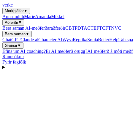
verke
Markþjálfar
▼
Anna
Judith
Marie
Amanda
Mikkel
Aðferðir
▼
Bera saman AI-meðferðaraðferðir
CBT
PDT
ACT
EFT
CFT
NVC
Bera saman
▼
ChatGPT
Claude.ai
Character.AI
Wysa
Replika
Sonia
BetterHelp
Talkspa
Greinar
▼
Efins um AI-coaching?
Er AI-meðferð örugg?
AI-meðferð á móti meðfe
Rannsóknir
Fyrir fagfólk