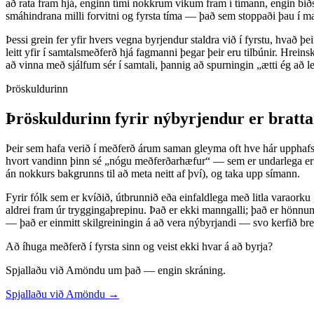
að rata fram hjá, enginn tími nokkrum vikum fram í tímann, engin biðsto
smáhindrana milli forvitni og fyrsta tíma — það sem stoppaði þau í ma
Þessi grein fer yfir hvers vegna byrjendur staldra við í fyrstu, hvað þ
leitt yfir í samtalsmeðferð hjá fagmanni þegar þeir eru tilbúnir. Hrein
að vinna með sjálfum sér í samtali, þannig að spurningin „ætti ég að le
Þröskuldurinn
Þröskuldurinn fyrir nýbyrjendur er brattar
Þeir sem hafa verið í meðferð árum saman gleyma oft hve hár upphafsþr
hvort vandinn þinn sé „nógu meðferðarhæfur“ — sem er undarlega erfit
án nokkurs bakgrunns til að meta neitt af því), og taka upp símann.
Fyrir fólk sem er kvíðið, útbrunnið eða einfaldlega með litla varaorku 
aldrei fram úr tryggingaþrepinu. Það er ekki manngalli; það er hönnuna
— það er einmitt skilgreiningin á að vera nýbyrjandi — svo kerfið bre
Að íhuga meðferð í fyrsta sinn og veist ekki hvar á að byrja?
Spjallaðu við Amöndu um það — engin skráning.
Spjallaðu við Amöndu →