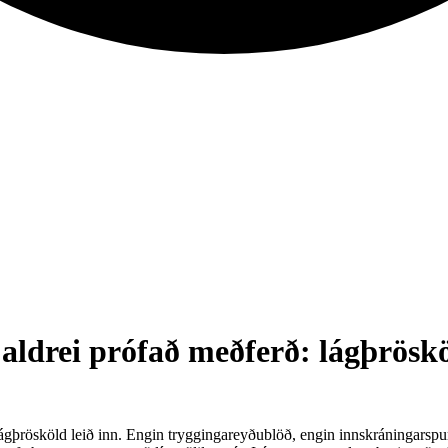
aldrei prófað meðferð: lágþröskö
ágþrösköld leið inn. Engin tryggingareyðublöð, engin innskráningarspurni