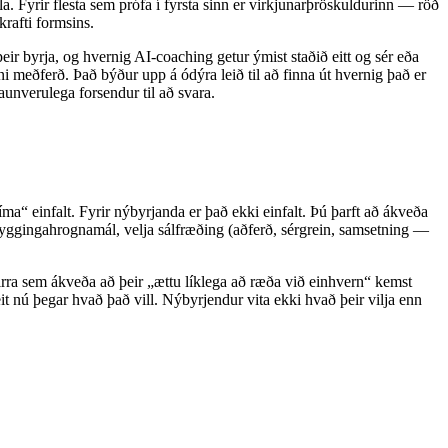
la. Fyrir flesta sem prófa í fyrsta sinn er virkjunarþröskuldurinn — röð
rafti formsins.
eir byrja, og hvernig AI-coaching getur ýmist staðið eitt og sér eða
nni meðferð. Það býður upp á ódýra leið til að finna út hvernig það er
raunverulega forsendur til að svara.
a“ einfalt. Fyrir nýbyrjanda er það ekki einfalt. Þú þarft að ákveða
ryggingahrognamál, velja sálfræðing (aðferð, sérgrein, samsetning —
 þeirra sem ákveða að þeir „ættu líklega að ræða við einhvern“ kemst
it nú þegar hvað það vill. Nýbyrjendur vita ekki hvað þeir vilja enn