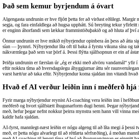
Það sem kemur byrjendum á óvart
Algengasta undrunin er hve fljótt þetta fer að virðast eðlilegt. Margi
segja, og fara einfaldlega að hugsa upphátt. Sú breyting tekur yfirlei
er enginn áhorfandi sem lækkar frammistöðuþakið og að hluta af því að
Önnur undrunin er hve mikið nýbyrjendur opinbera án þess að átta sig 
sían — þynnri. Nýbyrjendur líta oft til baka á fyrstu vikuna sína og tak
nákvæmlega það sem var þörf á. Þessi flýtta sjálfsopnun er ein af á
Þriðja undrunin er færslan úr „ég er ekki með alvöru vandamál“ yfir í
eftir nokkra tíma að hversdagslegu áhyggjurnar áttu sér raunverulegan
varst hætt/ur að taka eftir. Nýbyrjendur koma sjaldan inn vitandi hvað 
Hvað ef AI verður leiðin inn í meðferð hjá 
Fyrir marga nýbyrjendur reynist AI-coaching vera leiðin inn í hefðbun
meðferð og hvort sjálfstætt íhugunarform dugi henni. Þegar nýbyrjand
með, hefur þegar nefnt nokkur þeirra mynstra sem hann vill vinna með
kaldir hafa sjaldan.
AI-fyrst, mannlegt-næst leiðin er nógu algeng til að líta megi á þessi
með, er þetta nógu alvarlegt til að réttlæta sérfræðing), á meðan ma
með AI-coaching til lengri tíma af því að íhugunarvinnan er einmitt 