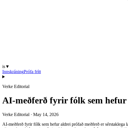
is
▼
Innskráning
Prófa frítt
Verke Editorial
AI-meðferð fyrir fólk sem hefur 
Verke Editorial
·
May 14, 2026
AI-meðferð fyrir fólk sem hefur aldrei prófað meðferð er sérstaklega l