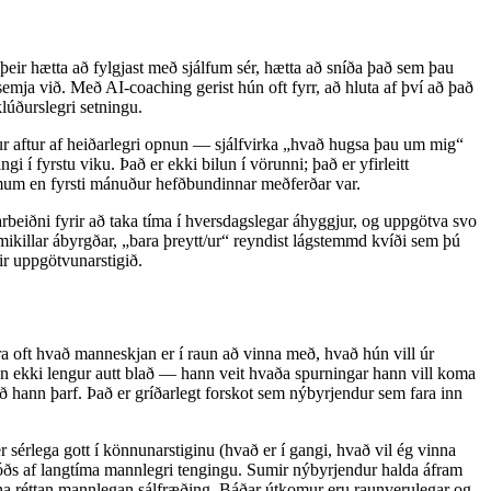
 þeir hætta að fylgjast með sjálfum sér, hætta að sníða það sem þau
semja við. Með AI-coaching gerist hún oft fyrr, að hluta af því að það
lúðurslegri setningu.
dur aftur af heiðarlegri opnun — sjálfvirka „hvað hugsa þau um mig“
i í fyrstu viku. Það er ekki bilun í vörunni; það er yfirleitt
ímum en fyrsti mánuður hefðbundinnar meðferðar var.
rbeiðni fyrir að taka tíma í hversdagslegar áhyggjur, og uppgötva svo
mikillar ábyrgðar, „bara þreytt/ur“ reyndist lágstemmd kvíði sem þú
rir uppgötvunarstigið.
ra oft hvað manneskjan er í raun að vinna með, hvað hún vill úr
nn ekki lengur autt blað — hann veit hvaða spurningar hann vill koma
ð hann þarf. Það er gríðarlegt forskot sem nýbyrjendur sem fara inn
 sérlega gott í könnunarstiginu (hvað er í gangi, hvað vil ég vinna
góðs af langtíma mannlegri tengingu. Sumir nýbyrjendur halda áfram
inna réttan mannlegan sálfræðing. Báðar útkomur eru raunverulegar og