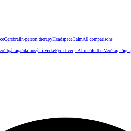
ce
Cerebral
In-person therapy
Headspace
Calm
All comparisons →
rð hjá fagaðila
Innsýn í Verke
Fyrir hverja AI-meðferð er
Verð og aðgen