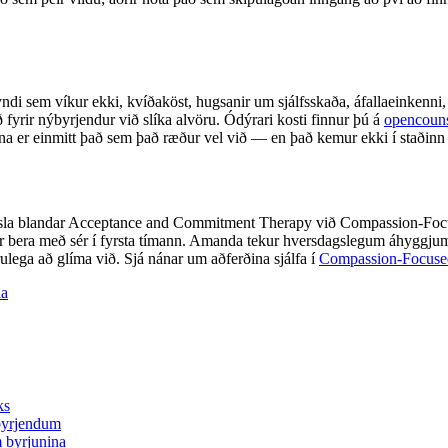
di sem víkur ekki, kvíðaköst, hugsanir um sjálfsskaða, áfallaeinkenni, f
ið fyrir nýbyrjendur við slíka alvöru. Ódýrari kosti finnur þú á
opencoun
na er einmitt það sem það ræður vel við — en það kemur ekki í staðinn
rsla blandar Acceptance and Commitment Therapy við Compassion-Focuse
r bera með sér í fyrsta tímann. Amanda tekur hversdagslegum áhyggjum 
ulega að glíma við. Sjá nánar um aðferðina sjálfa í
Compassion-Focuse
la
ks
ýbyrjendum
 byrjunina