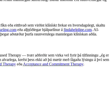
íkn eða eitthvað sem virðist klínískt frekar en hversdagslegt, skaltu
seling.com
eða alþjóðlegar hjálparlínur á
findahelpline.com
. AI-
 þegar aðstæður þurfa raunverulega mannlegan klínískan aðila.
d Therapy — tvær aðferðir sem virka vel fyrir þá tilfinningu „ég er
alvarlega, krefst þess ekki að þú mætir með fágaða lýsingu á því sem
d Therapy
eða
Acceptance and Commitment Therapy
.