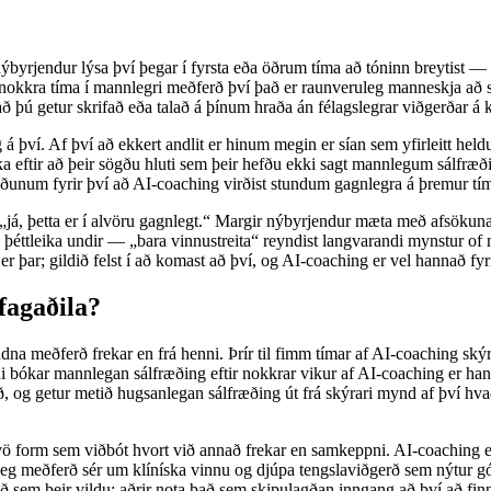
r nýbyrjendur lýsa því þegar í fyrsta eða öðrum tíma að tóninn breytist —
tt nokkra tíma í mannlegri meðferð því það er raunveruleg manneskja að 
 þú getur skrifað eða talað á þínum hraða án félagslegrar viðgerðar á k
á því. Af því að ekkert andlit er hinum megin er sían sem yfirleitt hel
a eftir að þeir sögðu hluti sem þeir hefðu ekki sagt mannlegum sálfræðing
stæðunum fyrir því að AI-coaching virðist stundum gagnlegra á þremur t
 „já, þetta er í alvöru gagnlegt.“ Margir nýbyrjendur mæta með afsökuna
 þéttleika undir — „bara vinnustreita“ reyndist langvarandi mynstur of 
er þar; gildið felst í að komast að því, og AI-coaching er vel hannað fy
fagaðila?
dna meðferð frekar en frá henni. Þrír til fimm tímar af AI-coaching ský
i bókar mannlegan sálfræðing eftir nokkrar vikur af AI-coaching er ha
, og getur metið hugsanlegan sálfræðing út frá skýrari mynd af því hva
 tvö form sem viðbót hvort við annað frekar en samkeppni. AI-coaching er
nnleg meðferð sér um klíníska vinnu og djúpa tengslaviðgerð sem nýtur 
það sem þeir vildu; aðrir nota það sem skipulagðan inngang að því að f