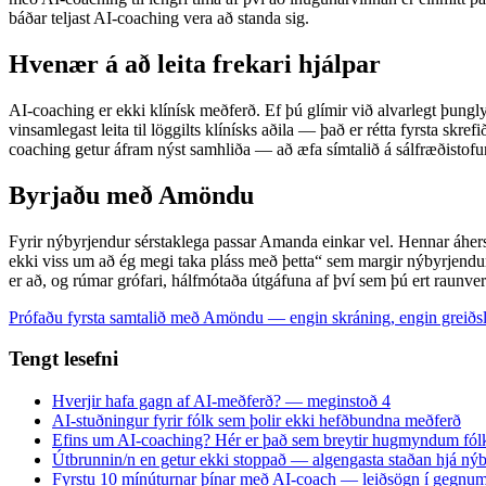
báðar teljast AI-coaching vera að standa sig.
Hvenær á að leita frekari hjálpar
AI-coaching er ekki klínísk meðferð. Ef þú glímir við alvarlegt þunglyn
vinsamlegast leita til löggilts klínísks aðila — það er rétta fyrsta skref
coaching getur áfram nýst samhliða — að æfa símtalið á sálfræðistofu
Byrjaðu með Amöndu
Fyrir nýbyrjendur sérstaklega passar Amanda einkar vel. Hennar áhe
ekki viss um að ég megi taka pláss með þetta“ sem margir nýbyrjendu
er að, og rúmar grófari, hálfmótaða útgáfuna af því sem þú ert raunver
Prófaðu fyrsta samtalið með Amöndu — engin skráning, engin greiðs
Tengt lesefni
Hverjir hafa gagn af AI-meðferð? — meginstoð 4
AI-stuðningur fyrir fólk sem þolir ekki hefðbundna meðferð
Efins um AI-coaching? Hér er það sem breytir hugmyndum fól
Útbrunnin/n en getur ekki stoppað — algengasta staðan hjá n
Fyrstu 10 mínúturnar þínar með AI-coach — leiðsögn í gegnum