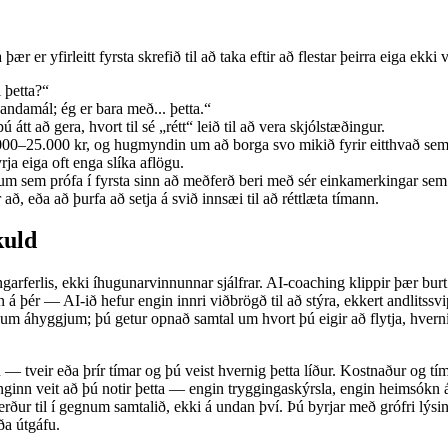
er yfirleitt fyrsta skrefið til að taka eftir að flestar þeirra eiga ekki
 þetta?“
ndamál; ég er bara með... þetta.“
 átt að gera, hvort til sé „rétt“ leið til að vera skjólstæðingur.
00–25.000 kr, og hugmyndin um að borga svo mikið fyrir eitthvað sem þú 
rja eiga oft enga slíka aflögu.
gum sem prófa í fyrsta sinn að meðferð beri með sér einkamerkingar sem 
ð, eða að þurfa að setja á svið innsæi til að réttlæta tímann.
kuld
ngarferlis, ekki íhugunarvinnunnar sjálfrar. AI-coaching klippir þær b
 þér — AI-ið hefur engin innri viðbrögð til að stýra, ekkert andlitssvi
 áhyggjum; þú getur opnað samtal um hvort þú eigir að flytja, hvernig þú
 tveir eða þrír tímar og þú veist hvernig þetta líður. Kostnaður og tím
ginn veit að þú notir þetta — engin tryggingaskýrsla, engin heimsókn á 
ður til í gegnum samtalið, ekki á undan því. Þú byrjar með grófri lýsin
ða útgáfu.