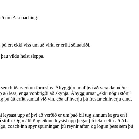
 við um AI-coaching:
ert ekki viss um að virki er erfitt söluatriði.
þau vildu helst sleppa.
urt sem hliðarverkun formsins. Áhyggjurnar af því að vera dæmd/ur
p að lesa, enga vonbrigði að skynja. Áhyggjurnar „ekki nógu stórt“
 átt erfitt samtal við vin, eða af hverju þú frestar einhverju einu,
i leysast upp af því að verðið er um það bil tug sinnum lægra en í
stofu. Og málörðugleikinn leysist upp þegar þú tekur eftir að AI-
gu, coach-inn spyr spurningar, þú reynir aftur, og lögun þess sem þú