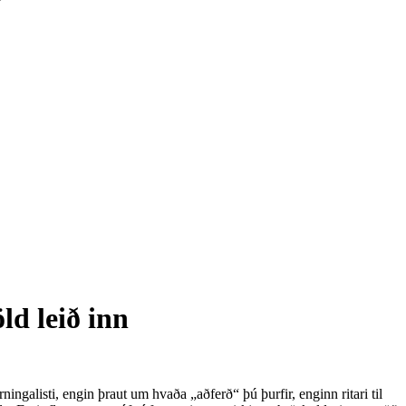
ld leið inn
ngalisti, engin þraut um hvaða „aðferð“ þú þurfir, enginn ritari til