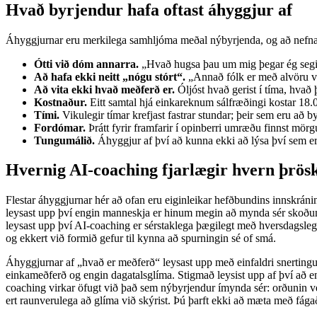
Hvað byrjendur hafa oftast áhyggjur af
Áhyggjurnar eru merkilega samhljóma meðal nýbyrjenda, og að nefna þær 
Ótti við dóm annarra.
„Hvað hugsa þau um mig þegar ég segi
Að hafa ekki neitt „nógu stórt“.
„Annað fólk er með alvöru va
Að vita ekki hvað meðferð er.
Óljóst hvað gerist í tíma, hvað þú
Kostnaður.
Eitt samtal hjá einkareknum sálfræðingi kostar 18.0
Tími.
Vikulegir tímar krefjast fastrar stundar; þeir sem eru að by
Fordómar.
Þrátt fyrir framfarir í opinberri umræðu finnst mör
Tungumálið.
Áhyggjur af því að kunna ekki að lýsa því sem er a
Hvernig AI-coaching fjarlægir hvern þrös
Flestar áhyggjurnar hér að ofan eru eiginleikar hefðbundins innskráni
leysast upp því engin manneskja er hinum megin að mynda sér skoðun á
leysast upp því AI-coaching er sérstaklega þægilegt með hversdagslegum
og ekkert við formið gefur til kynna að spurningin sé of smá.
Áhyggjurnar af „hvað er meðferð“ leysast upp með einfaldri snertingu —
einkameðferð og engin dagatalsglíma. Stigmað leysist upp af því að en
coaching virkar öfugt við það sem nýbyrjendur ímynda sér: orðunin ver
ert raunverulega að glíma við skýrist. Þú þarft ekki að mæta með fága