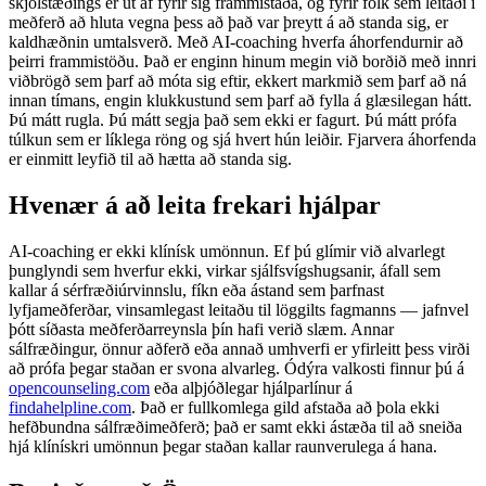
skjólstæðings er út af fyrir sig frammistaða, og fyrir fólk sem leitaði í
meðferð að hluta vegna þess að það var þreytt á að standa sig, er
kaldhæðnin umtalsverð. Með AI-coaching hverfa áhorfendurnir að
þeirri frammistöðu. Það er enginn hinum megin við borðið með innri
viðbrögð sem þarf að móta sig eftir, ekkert markmið sem þarf að ná
innan tímans, engin klukkustund sem þarf að fylla á glæsilegan hátt.
Þú mátt rugla. Þú mátt segja það sem ekki er fagurt. Þú mátt prófa
túlkun sem er líklega röng og sjá hvert hún leiðir. Fjarvera áhorfenda
er einmitt leyfið til að hætta að standa sig.
Hvenær á að leita frekari hjálpar
AI-coaching er ekki klínísk umönnun. Ef þú glímir við alvarlegt
þunglyndi sem hverfur ekki, virkar sjálfsvígshugsanir, áfall sem
kallar á sérfræðiúrvinnslu, fíkn eða ástand sem þarfnast
lyfjameðferðar, vinsamlegast leitaðu til löggilts fagmanns — jafnvel
þótt síðasta meðferðarreynsla þín hafi verið slæm. Annar
sálfræðingur, önnur aðferð eða annað umhverfi er yfirleitt þess virði
að prófa þegar staðan er svona alvarleg. Ódýra valkosti finnur þú á
opencounseling.com
eða alþjóðlegar hjálparlínur á
findahelpline.com
. Það er fullkomlega gild afstaða að þola ekki
hefðbundna sálfræðimeðferð; það er samt ekki ástæða til að sneiða
hjá klínískri umönnun þegar staðan kallar raunverulega á hana.