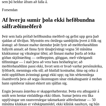
sem þú heldur áfram að falla á.
Forsendan
Af hverju sumir þola ekki hefðbundna
sálfræðimeðferð
Þeir sem hafa prófað hefðbundna meðferð og gefist upp gera það
sjaldan af tilviljun. Mynstrin eru ótrúlega samhljóða þvert á fólk og
áratugi: að finnast maður dæmdur þrátt fyrir að meðferðaraðilinn
fullyrði annað; að finna fyrir tímaþrýstingi vegna 50 mínútna
klukkunnar og vikulegrar tíðni; að finnast maður þurfa að leika
góðan skjólstæðing — orðheppinn, glöggan, með viðeigandi
tilfinningar — í stað þess að vera bara heiðarleg/ur; að
meðferðaraðilinn passi ekki, hvort sem er hvað varðar persónuleika,
lýðfræði, menningu eða stíl; að hlutfall kostnaðar, tíma og orku á
móti upplifðum ávinningi gangi ekki upp; og hin sérkennilega
ósamhverfa þess að segja ókunnugum sínar einkahugsanir á meðan
hann opinberar nánast ekkert um sjálfan sig.
Engin þessara ástæðna er skapgerðarbrestur. Þetta eru athuganir á
sniði sem hentar einfaldlega ekki öllum. Sumar þeirra eru líka
upplýsingar um raunverulegar takmarkanir aðferðarinnar — 50
mínútna klukkan er viðskiptamódel, ekki klínísk nauðsyn, og hún