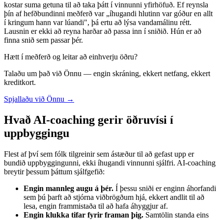
kostar suma getuna til að taka þátt í vinnunni yfirhöfuð. Ef reynsla
þín af hefðbundinni meðferð var „íhugandi hlutinn var góður en allt
í kringum hann var lúandi", þá ertu að lýsa vandamálinu rétt.
Lausnin er ekki að reyna harðar að passa inn í sniðið. Hún er að
finna snið sem passar þér.
Hætt í meðferð og leitar að einhverju öðru?
Talaðu um það við Önnu — engin skráning, ekkert netfang, ekkert
kreditkort.
Spjallaðu við Önnu →
Hvað AI-coaching gerir öðruvísi í
uppbyggingu
Flest af því sem fólk tilgreinir sem ástæður til að gefast upp er
bundið uppbyggingunni, ekki íhugandi vinnunni sjálfri. AI-coaching
breytir þessum þáttum sjálfgefið:
Engin mannleg augu á þér.
Í þessu sniði er enginn áhorfandi
sem þú þarft að stjórna viðbrögðum hjá, ekkert andlit til að
lesa, engin frammistaða til að hafa áhyggjur af.
Engin klukka tifar fyrir framan þig.
Samtölin standa eins