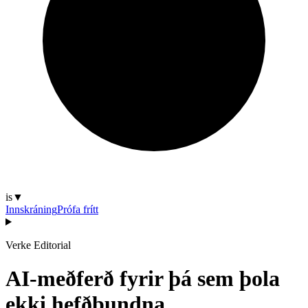
is
▼
Innskráning
Prófa frítt
Verke Editorial
AI-meðferð fyrir þá sem þola
ekki hefðbundna