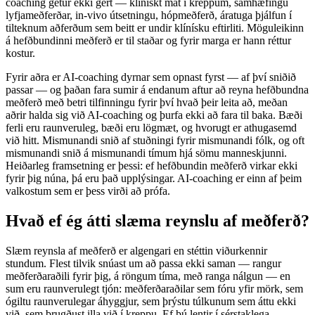
coaching getur ekki gert — klínískt mat í kreppum, samhæfingu
lyfjameðferðar, in-vivo útsetningu, hópmeðferð, áratuga þjálfun í
tilteknum aðferðum sem beitt er undir klínísku eftirliti. Möguleikinn
á hefðbundinni meðferð er til staðar og fyrir marga er hann réttur
kostur.
Fyrir aðra er AI-coaching dyrnar sem opnast fyrst — af því sniðið
passar — og þaðan fara sumir á endanum aftur að reyna hefðbundna
meðferð með betri tilfinningu fyrir því hvað þeir leita að, meðan
aðrir halda sig við AI-coaching og þurfa ekki að fara til baka. Bæði
ferli eru raunveruleg, bæði eru lögmæt, og hvorugt er athugasemd
við hitt. Mismunandi snið af stuðningi fyrir mismunandi fólk, og oft
mismunandi snið á mismunandi tímum hjá sömu manneskjunni.
Heiðarleg framsetning er þessi: ef hefðbundin meðferð virkar ekki
fyrir þig núna, þá eru það upplýsingar. AI-coaching er einn af þeim
valkostum sem er þess virði að prófa.
Hvað ef ég átti slæma reynslu af meðferð?
Slæm reynsla af meðferð er algengari en stéttin viðurkennir
stundum. Flest tilvik snúast um að passa ekki saman — rangur
meðferðaraðili fyrir þig, á röngum tíma, með ranga nálgun — en
sum eru raunverulegt tjón: meðferðaraðilar sem fóru yfir mörk, sem
ógiltu raunverulegar áhyggjur, sem þrýstu túlkunum sem áttu ekki
við, sem brugðust illa við í kreppu. Ef þú lentir í sérstaklega