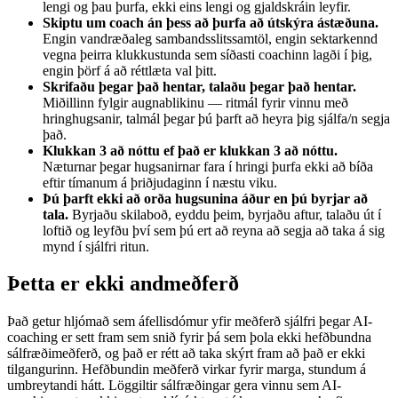
lengi og þau þurfa, ekki eins lengi og gjaldskráin leyfir.
Skiptu um coach án þess að þurfa að útskýra ástæðuna.
Engin vandræðaleg sambandsslitssamtöl, engin sektarkennd
vegna þeirra klukkustunda sem síðasti coachinn lagði í þig,
engin þörf á að réttlæta val þitt.
Skrifaðu þegar það hentar, talaðu þegar það hentar.
Miðillinn fylgir augnablikinu — ritmál fyrir vinnu með
hringhugsanir, talmál þegar þú þarft að heyra þig sjálfa/n segja
það.
Klukkan 3 að nóttu ef það er klukkan 3 að nóttu.
Næturnar þegar hugsanirnar fara í hringi þurfa ekki að bíða
eftir tímanum á þriðjudaginn í næstu viku.
Þú þarft ekki að orða hugsunina áður en þú byrjar að
tala.
Byrjaðu skilaboð, eyddu þeim, byrjaðu aftur, talaðu út í
loftið og leyfðu því sem þú ert að reyna að segja að taka á sig
mynd í sjálfri ritun.
Þetta er ekki andmeðferð
Það getur hljómað sem áfellisdómur yfir meðferð sjálfri þegar AI-
coaching er sett fram sem snið fyrir þá sem þola ekki hefðbundna
sálfræðimeðferð, og það er rétt að taka skýrt fram að það er ekki
tilgangurinn. Hefðbundin meðferð virkar fyrir marga, stundum á
umbreytandi hátt. Löggiltir sálfræðingar gera vinnu sem AI-