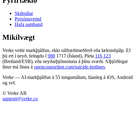
Fyrirtækið
Skilmálar
Persónuvernd
Hafa samband
Mikilvægt
Verke veitir markþjálfun, ekki sálfræðimeðferð eða læknishjálp. Ef
þú ert í neyð, hringdu í
988
1717 (Ísland), Píeta
116 123
(Bretland/ESB), eða neyðarþjónustuna á þínu svæði. Alþjóðlegar
línur má finna á
opencounseling.com/suicide-hotlines
.
Verke — AI-markþjálfun á 55 tungumálum, fáanleg á iOS, Android
og vef.
© Verke AB
support@verke.co