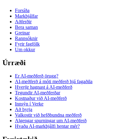
Forsíða
Markþjálfar
Aðferðir
Bera saman
Greinar
Rannsóknir
Fyrir fagfólk
Um okkur
Úrræði
Er AI-meðferð örugg?
AI-meðferð á móti meðferð hjá fagaðila
Hverjir hagnast á AI-meðferð
Tegundir AI-meðferðar
Kostnaður við AI-meðferð
Innsýn í Verke
Að byrja
Valkostir við hefðbundna meðferð
Algengar spurningar um AI-meðferð
Hvaða AI-markþjálfi hentar mér?