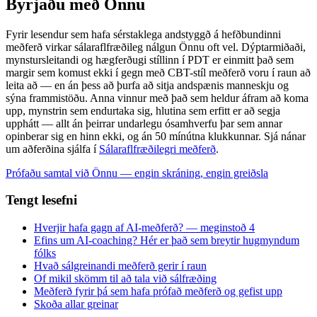
Byrjaðu með Önnu
Fyrir lesendur sem hafa sérstaklega andstyggð á hefðbundinni
meðferð virkar sálaraflfræðileg nálgun Önnu oft vel. Dýptarmiðaði,
mynstursleitandi og hægferðugi stíllinn í PDT er einmitt það sem
margir sem komust ekki í gegn með CBT-stíl meðferð voru í raun að
leita að — en án þess að þurfa að sitja andspænis manneskju og
sýna frammistöðu. Anna vinnur með það sem heldur áfram að koma
upp, mynstrin sem endurtaka sig, hlutina sem erfitt er að segja
upphátt — allt án þeirrar undarlegu ósamhverfu þar sem annar
opinberar sig en hinn ekki, og án 50 mínútna klukkunnar. Sjá nánar
um aðferðina sjálfa í
Sálaraflfræðilegri meðferð
.
Prófaðu samtal við Önnu — engin skráning, engin greiðsla
Tengt lesefni
Hverjir hafa gagn af AI-meðferð? — meginstoð 4
Efins um AI-coaching? Hér er það sem breytir hugmyndum
fólks
Hvað sálgreinandi meðferð gerir í raun
Of mikil skömm til að tala við sálfræðing
Meðferð fyrir þá sem hafa prófað meðferð og gefist upp
Skoða allar greinar