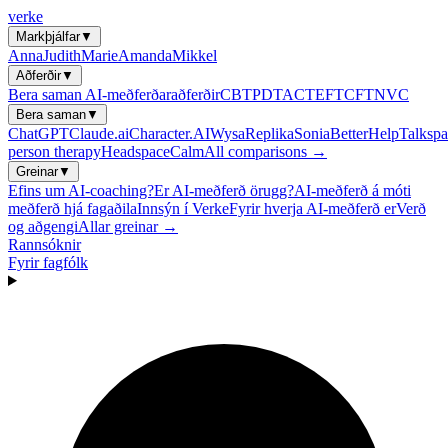
verke
Markþjálfar
▼
Anna
Judith
Marie
Amanda
Mikkel
Aðferðir
▼
Bera saman AI-meðferðaraðferðir
CBT
PDT
ACT
EFT
CFT
NVC
Bera saman
▼
ChatGPT
Claude.ai
Character.AI
Wysa
Replika
Sonia
BetterHelp
Talkspa
person therapy
Headspace
Calm
All comparisons →
Greinar
▼
Efins um AI-coaching?
Er AI-meðferð örugg?
AI-meðferð á móti
meðferð hjá fagaðila
Innsýn í Verke
Fyrir hverja AI-meðferð er
Verð
og aðgengi
Allar greinar →
Rannsóknir
Fyrir fagfólk