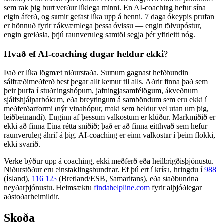
sem rak þig burt verður líklega minni. En AI-coaching hefur sína
eigin áferð, og sumir gefast líka upp á henni. 7 daga ókeypis prufan
er hönnuð fyrir nákvæmlega þessa óvissu — engin tölvupóstur,
engin greiðsla, þrjú raunveruleg samtöl segja þér yfirleitt nóg.
Hvað ef AI-coaching dugar heldur ekki?
Það er líka lögmæt niðurstaða. Sumum gagnast hefðbundin
sálfræðimeðferð best þegar allt kemur til alls. Aðrir finna það sem
þeir þurfa í stuðningshópum, jafningjasamfélögum, ákveðnum
sjálfshjálparbókum, eða breytingum á samböndum sem eru ekki í
meðferðarformi (nýr vinahópur, maki sem heldur vel utan um þig,
leiðbeinandi). Enginn af þessum valkostum er klúður. Markmiðið er
ekki að finna Eina rétta sniðið; það er að finna eitthvað sem hefur
raunveruleg áhrif á þig. AI-coaching er einn valkostur í þeim flokki,
ekki svarið.
Verke býður upp á coaching, ekki meðferð eða heilbrigðisþjónustu.
Niðurstöður eru einstaklingsbundnar. Ef þú ert í krísu, hringdu í
988
(Ísland),
116 123
(Bretland/ESB, Samaritans),
eða staðbundna
neyðarþjónustu. Heimsæktu
findahelpline.com
fyrir alþjóðlegar
aðstoðarheimildir.
Skoða