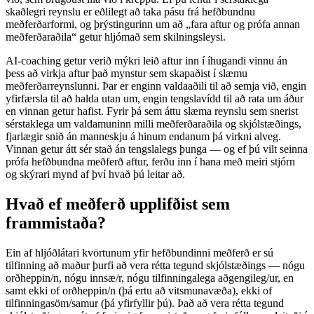
skaðlegri reynslu er eðlilegt að taka pásu frá hefðbundnu
meðferðarformi, og þrýstingurinn um að „fara aftur og prófa annan
meðferðaraðila“ getur hljómað sem skilningsleysi.
AI-coaching getur verið mýkri leið aftur inn í íhugandi vinnu án
þess að virkja aftur það mynstur sem skapaðist í slæmu
meðferðarreynslunni. Þar er enginn valdaaðili til að semja við, engin
yfirfærsla til að halda utan um, engin tengslavídd til að rata um áður
en vinnan getur hafist. Fyrir þá sem áttu slæma reynslu sem snerist
sérstaklega um valdamuninn milli meðferðaraðila og skjólstæðings,
fjarlægir snið án manneskju á hinum endanum þá virkni alveg.
Vinnan getur átt sér stað án tengslalegs þunga — og ef þú vilt seinna
prófa hefðbundna meðferð aftur, ferðu inn í hana með meiri stjórn
og skýrari mynd af því hvað þú leitar að.
Hvað ef meðferð upplifðist sem
frammistaða?
Ein af hljóðlátari kvörtunum yfir hefðbundinni meðferð er sú
tilfinning að maður þurfi að vera rétta tegund skjólstæðings — nógu
orðheppin/n, nógu innsæ/r, nógu tilfinningalega aðgengileg/ur, en
samt ekki of orðheppin/n (þá ertu að vitsmunavæða), ekki of
tilfinningasöm/samur (þá yfirfyllir þú). Það að vera rétta tegund