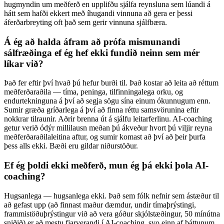
hugmyndin um meðferð en upplifðu sjálfa reynsluna sem lúandi á
hátt sem hafði ekkert með íhugandi vinnuna að gera er þessi
áferðarbreyting oft það sem gerir vinnuna sjálfbæra.
Á ég að halda áfram að prófa mismunandi
sálfræðinga ef ég hef ekki fundið neinn sem mér
líkar við?
Það fer eftir því hvað þú hefur burði til. Það kostar að leita að réttum
meðferðaraðila — tíma, peninga, tilfinningalega orku, og
endurtekninguna á því að segja sögu sína einum ókunnugum enn.
Sumir græða gríðarlega á því að finna réttu samsvörunina eftir
nokkrar tilraunir. Aðrir brenna út á sjálfu leitarferlinu. AI-coaching
getur verið ódýr millilausn meðan þú ákveður hvort þú viljir reyna
meðferðaraðilaleitina aftur, og sumir komast að því að þeir þurfa
þess alls ekki. Bæði eru gildar niðurstöður.
Ef ég þoldi ekki meðferð, mun ég þá ekki þola AI-
coaching?
Hugsanlega — hugsanlega ekki. Það sem fólk nefnir sem ástæður til
að gefast upp (að finnast maður dæmdur, undir tímaþrýstingi,
frammistöðuþrýstingur við að vera góður skjólstæðingur, 50 mínútna
sniðið) er að mestu fjarverandi í AI-coaching, svo einn af þáttunum