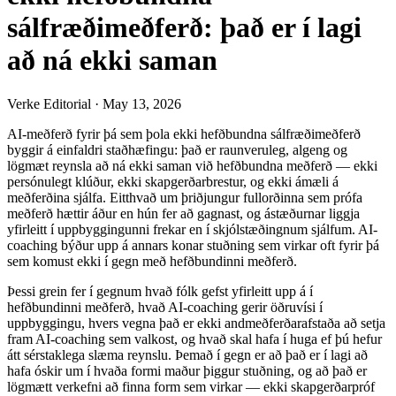
sálfræðimeðferð: það er í lagi
að ná ekki saman
Verke Editorial
·
May 13, 2026
AI-meðferð fyrir þá sem þola ekki hefðbundna sálfræðimeðferð
byggir á einfaldri staðhæfingu: það er raunveruleg, algeng og
lögmæt reynsla að ná ekki saman við hefðbundna meðferð — ekki
persónulegt klúður, ekki skapgerðarbrestur, og ekki ámæli á
meðferðina sjálfa. Eitthvað um þriðjungur fullorðinna sem prófa
meðferð hættir áður en hún fer að gagnast, og ástæðurnar liggja
yfirleitt í uppbyggingunni frekar en í skjólstæðingnum sjálfum. AI-
coaching býður upp á annars konar stuðning sem virkar oft fyrir þá
sem komust ekki í gegn með hefðbundinni meðferð.
Þessi grein fer í gegnum hvað fólk gefst yfirleitt upp á í
hefðbundinni meðferð, hvað AI-coaching gerir öðruvísi í
uppbyggingu, hvers vegna það er ekki andmeðferðarafstaða að setja
fram AI-coaching sem valkost, og hvað skal hafa í huga ef þú hefur
átt sérstaklega slæma reynslu. Þemað í gegn er að það er í lagi að
hafa óskir um í hvaða formi maður þiggur stuðning, og að það er
lögmætt verkefni að finna form sem virkar — ekki skapgerðarpróf