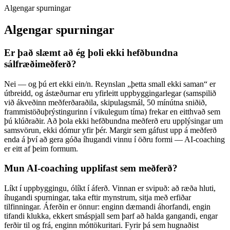
Algengar spurningar
Algengar spurningar
Er það slæmt að ég þoli ekki hefðbundna
sálfræðimeðferð?
Nei — og þú ert ekki ein/n. Reynslan „þetta small ekki saman“ er
útbreidd, og ástæðurnar eru yfirleitt uppbyggingarlegar (samspilið
við ákveðinn meðferðaraðila, skipulagsmál, 50 mínútna sniðið,
frammistöðuþrýstingurinn í vikulegum tíma) frekar en eitthvað sem
þú klúðraðir. Að þola ekki hefðbundna meðferð eru upplýsingar um
samsvörun, ekki dómur yfir þér. Margir sem gáfust upp á meðferð
enda á því að gera góða íhugandi vinnu í öðru formi — AI-coaching
er eitt af þeim formum.
Mun AI-coaching upplifast sem meðferð?
Líkt í uppbyggingu, ólíkt í áferð. Vinnan er svipuð: að ræða hluti,
íhugandi spurningar, taka eftir mynstrum, sitja með erfiðar
tilfinningar. Áferðin er önnur: enginn dæmandi áhorfandi, engin
tifandi klukka, ekkert smáspjall sem þarf að halda gangandi, engar
ferðir til og frá, enginn móttökuritari. Fyrir þá sem hugnaðist