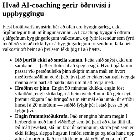
Hvað AI-coaching gerir öðruvísi í
uppbyggingu
Flest brotthvarfsmynstrin hér að ofan eru byggingarleg, ekki
órjúfanlegur hluti af íhugunarvinnu. AI-coaching byggir á öðrum
sjálfgefnum byggingarlegum valkostum, og fyrir lesendur sem fyrri
meðferð virkaði ekki fyrir á byggingarlegum forsendum, falla þeir
valkostir oft beint að því sem fékk þig til að hætta.
Þið þurfið ekki að smella saman.
Þetta snið snýst ekki um
samband — það er flötur til að spegla sig í. Hvort þjálfarinn
passar við persónuleika þinn skiptir minna máli en hvort
meðferðaraðilinn gerði það, því það er ekkert samspil tveggja
manna sem þarf að halda utan um til að byrja með.
Hraðinn er þinn.
Engin 50 mínútna klukka, engin föst
vikutíðni, engir skiladagar á heimaverkefnum. Þú getur eytt
þremur dögum í að hringsóla um eitt mál eða unnið úr erfiðu
innsæi á 20 mínútum — sniðið fylgir þér í stað þess að þú
fylgir því.
Engin frammistöðukrafa.
Það er enginn hinum megin í
herberginu með innri viðbrögð sem þú þarft að taka tillit til.
Þú mátt þvælast, slá inn brot úr setningum, skrifa það sem er
ekki fallegt, sleppa hugsun í miðri setningu og taka hana upp
aftur á morgun. Það er ekki lengur skilyrði að vera „rétti"