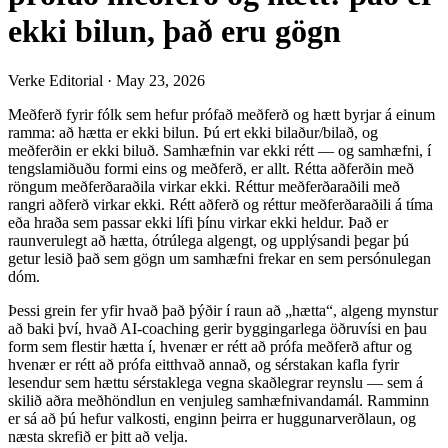
ekki bilun, það eru gögn
Verke Editorial
·
May 23, 2026
Meðferð fyrir fólk sem hefur prófað meðferð og hætt byrjar á einum
ramma: að hætta er ekki bilun. Þú ert ekki bilaður/bilað, og
meðferðin er ekki biluð. Samhæfnin var ekki rétt — og samhæfni, í
tengslamiðuðu formi eins og meðferð, er allt. Rétta aðferðin með
röngum meðferðaraðila virkar ekki. Réttur meðferðaraðili með
rangri aðferð virkar ekki. Rétt aðferð og réttur meðferðaraðili á tíma
eða hraða sem passar ekki lífi þínu virkar ekki heldur. Það er
raunverulegt að hætta, ótrúlega algengt, og upplýsandi þegar þú
getur lesið það sem gögn um samhæfni frekar en sem persónulegan
dóm.
Þessi grein fer yfir hvað það þýðir í raun að „hætta“, algeng mynstur
að baki því, hvað AI-coaching gerir byggingarlega öðruvísi en þau
form sem flestir hætta í, hvenær er rétt að prófa meðferð aftur og
hvenær er rétt að prófa eitthvað annað, og sérstakan kafla fyrir
lesendur sem hættu sérstaklega vegna skaðlegrar reynslu — sem á
skilið aðra meðhöndlun en venjuleg samhæfnivandamál. Ramminn
er sá að þú hefur valkosti, enginn þeirra er huggunarverðlaun, og
næsta skrefið er þitt að velja.