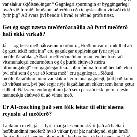
var slakur skjólstæðingur.“ Gagnlegri spurningin er byggingarleg:
hvað við formið, hraðann, aðferðina eða tengslastílinn virkaði ekki
fyrir þig? Að svara því bendir á hvað er rétt að prófa næst.
Get ég sagt næsta meðferðaraðila að fyrri meðferð
hafi ekki virkað?
Já — og helst með nákvæmum orðum. „Hraðinn var of mikill til að
ég gæti tekið neitt inn" eru gagnlegar upplýsingar fyrir nýjan
meðferðaraðila. „Síðasti meðferðaraðilinn minn einbeitti sér að
vitsmunalegri endurmótun og ég þurfti eitthvað meira
tilfinningalegt" eru gagnlegar líka. „50 mínútna formið hentaði ekki
því efni sem ég var að koma með" eru gagnlegar. „Síðasti
meðferðaraðilinn minn var slakur" er minna gagnlegt, þótt það kunni
að virðast satt, því það segir nýja fagaðilanum ekkert sem hann getur
stillt af. Nákvæm endurgjöf um það sem passaði ekki gefur næstu
manneskju eitthvað til að vinna með.
Er AI-coaching það sem fólk leitar til eftir slæma
reynslu af meðferð?
Í auknum mæli, já — fyrir marga lesendur skýrir það að hætta í
hefðbundinni meðferð hvað virkar fyrir þá: nafnleynd, eigin hraði,
íhugandi skrif, enginn áhorfandi í herberginu, ekkert tengslamál að