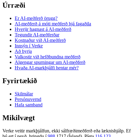
Úrræði
Er AI-meðferð örugg?
AI-meðferð á móti meðferð hjá fagaðila
Hverjir hagnast á AI-meðferð
Tegundir AI-meðferðar
Kostnaður við AI-meðferð
Innsýn í Verke
Að byrja
Valkostir við hefðbundna meðferð
Algengar spurningar um AI-meðferð
Hvaða AI-markþjálfi hentar mér?
Fyrirtækið
Skilmálar
Persónuvernd
Hafa samband
Mikilvægt
Verke veitir markþjálfun, ekki sálfræðimeðferð eða læknishjálp. Ef
þú ert í neyð, hringdu í
988
1717 (Ísland), Píeta
116 123