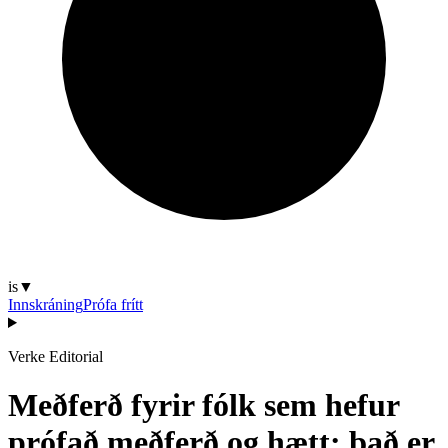
is
▼
Innskráning
Prófa frítt
Verke Editorial
Meðferð fyrir fólk sem hefur
prófað meðferð og hætt: það er