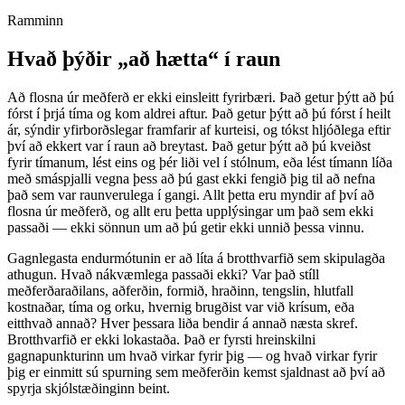
Ramminn
Hvað þýðir „að hætta“ í raun
Að flosna úr meðferð er ekki einsleitt fyrirbæri. Það getur þýtt að þú
fórst í þrjá tíma og kom aldrei aftur. Það getur þýtt að þú fórst í heilt
ár, sýndir yfirborðslegar framfarir af kurteisi, og tókst hljóðlega eftir
því að ekkert var í raun að breytast. Það getur þýtt að þú kveiðst
fyrir tímanum, lést eins og þér liði vel í stólnum, eða lést tímann líða
með smáspjalli vegna þess að þú gast ekki fengið þig til að nefna
það sem var raunverulega í gangi. Allt þetta eru myndir af því að
flosna úr meðferð, og allt eru þetta upplýsingar um það sem ekki
passaði — ekki sönnun um að þú getir ekki unnið þessa vinnu.
Gagnlegasta endurmótunin er að líta á brotthvarfið sem skipulagða
athugun. Hvað nákvæmlega passaði ekki? Var það stíll
meðferðaraðilans, aðferðin, formið, hraðinn, tengslin, hlutfall
kostnaðar, tíma og orku, hvernig brugðist var við krísum, eða
eitthvað annað? Hver þessara liða bendir á annað næsta skref.
Brotthvarfið er ekki lokastaða. Það er fyrsti hreinskilni
gagnapunkturinn um hvað virkar fyrir þig — og hvað virkar fyrir
þig er einmitt sú spurning sem meðferðin kemst sjaldnast að því að
spyrja skjólstæðinginn beint.