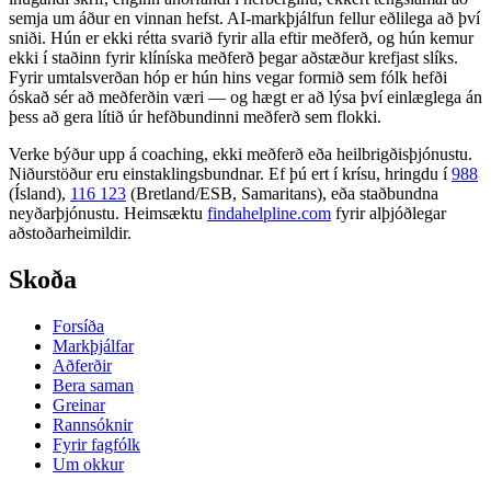
semja um áður en vinnan hefst. AI-markþjálfun fellur eðlilega að því
sniði. Hún er ekki rétta svarið fyrir alla eftir meðferð, og hún kemur
ekki í staðinn fyrir klíníska meðferð þegar aðstæður krefjast slíks.
Fyrir umtalsverðan hóp er hún hins vegar formið sem fólk hefði
óskað sér að meðferðin væri — og hægt er að lýsa því einlæglega án
þess að gera lítið úr hefðbundinni meðferð sem flokki.
Verke býður upp á coaching, ekki meðferð eða heilbrigðisþjónustu.
Niðurstöður eru einstaklingsbundnar. Ef þú ert í krísu, hringdu í
988
(Ísland),
116 123
(Bretland/ESB, Samaritans),
eða staðbundna
neyðarþjónustu. Heimsæktu
findahelpline.com
fyrir alþjóðlegar
aðstoðarheimildir.
Skoða
Forsíða
Markþjálfar
Aðferðir
Bera saman
Greinar
Rannsóknir
Fyrir fagfólk
Um okkur