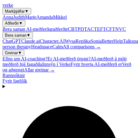
verke
Markþjálfar
▼
Anna
Judith
Marie
Amanda
Mikkel
Aðferðir
▼
Bera saman AI-meðferðaraðferðir
CBT
PDT
ACT
EFT
CFT
NVC
Bera saman
▼
ChatGPT
Claude.ai
Character.AI
Wysa
Replika
Sonia
BetterHelp
Talkspa
person therapy
Headspace
Calm
All comparisons →
Greinar
▼
Efins um AI-coaching?
Er AI-meðferð örugg?
AI-meðferð á móti
meðferð hjá fagaðila
Innsýn í Verke
Fyrir hverja AI-meðferð er
Verð
og aðgengi
Allar greinar →
Rannsóknir
Fyrir fagfólk