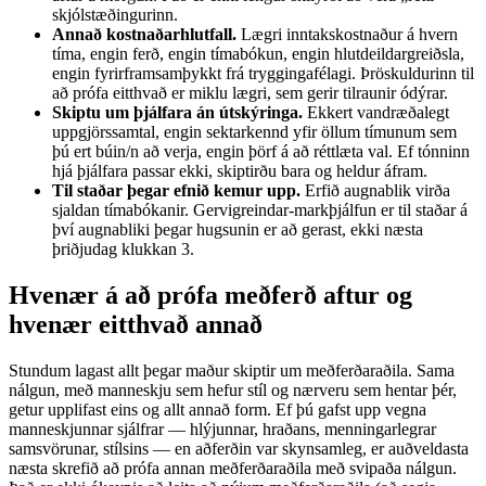
skjólstæðingurinn.
Annað kostnaðarhlutfall.
Lægri inntakskostnaður á hvern
tíma, engin ferð, engin tímabókun, engin hlutdeildargreiðsla,
engin fyrirframsamþykkt frá tryggingafélagi. Þröskuldurinn til
að prófa eitthvað er miklu lægri, sem gerir tilraunir ódýrar.
Skiptu um þjálfara án útskýringa.
Ekkert vandræðalegt
uppgjörssamtal, engin sektarkennd yfir öllum tímunum sem
þú ert búin/n að verja, engin þörf á að réttlæta val. Ef tónninn
hjá þjálfara passar ekki, skiptirðu bara og heldur áfram.
Til staðar þegar efnið kemur upp.
Erfið augnablik virða
sjaldan tímabókanir. Gervigreindar-markþjálfun er til staðar á
því augnabliki þegar hugsunin er að gerast, ekki næsta
þriðjudag klukkan 3.
Hvenær á að prófa meðferð aftur og
hvenær eitthvað annað
Stundum lagast allt þegar maður skiptir um meðferðaraðila. Sama
nálgun, með manneskju sem hefur stíl og nærveru sem hentar þér,
getur upplifast eins og allt annað form. Ef þú gafst upp vegna
manneskjunnar sjálfrar — hlýjunnar, hraðans, menningarlegrar
samsvörunar, stílsins — en aðferðin var skynsamleg, er auðveldasta
næsta skrefið að prófa annan meðferðaraðila með svipaða nálgun.