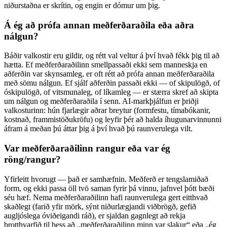
niðurstaðna er skrítin, og engin er dómur um þig.
Á ég að prófa annan meðferðaraðila eða aðra
nálgun?
Báðir valkostir eru gildir, og rétt val veltur á því hvað fékk þig til að
hætta. Ef meðferðaraðilinn smellpassaði ekki sem manneskja en
aðferðin var skynsamleg, er oft rétt að prófa annan meðferðaraðila
með sömu nálgun. Ef sjálf aðferðin passaði ekki — of skipulögð, of
óskipulögð, of vitsmunaleg, of líkamleg — er stærra skref að skipta
um nálgun og meðferðaraðila í senn. AI-markþjálfun er þriðji
valkosturinn: hún fjarlægir aðrar breytur (formfestu, tímabókanir,
kostnað, frammistöðukröfu) og leyfir þér að halda íhugunarvinnunni
áfram á meðan þú áttar þig á því hvað þú raunverulega vilt.
Var meðferðaraðilinn rangur eða var ég
röng/rangur?
Yfirleitt hvorugt — það er samhæfnin. Meðferð er tengslamiðað
form, og ekki passa öll tvö saman fyrir þá vinnu, jafnvel þótt bæði
séu hæf. Nema meðferðaraðilinn hafi raunverulega gert eitthvað
skaðlegt (farið yfir mörk, sýnt niðurlægjandi viðbrögð, gefið
augljóslega óviðeigandi ráð), er sjaldan gagnlegt að rekja
brotthvarfið til þess að „meðferðaraðilinn minn var slakur“ eða „ég