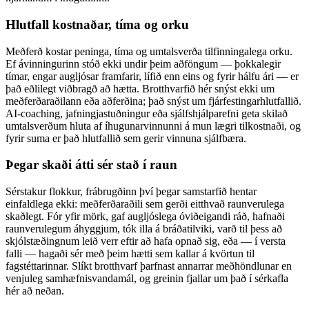
Hlutfall kostnaðar, tíma og orku
Meðferð kostar peninga, tíma og umtalsverða tilfinningalega orku.
Ef ávinningurinn stóð ekki undir þeim aðföngum — þokkalegir
tímar, engar augljósar framfarir, lífið enn eins og fyrir hálfu ári — er
það eðlilegt viðbragð að hætta. Brotthvarfið hér snýst ekki um
meðferðaraðilann eða aðferðina; það snýst um fjárfestingarhlutfallið.
AI-coaching, jafningjastuðningur eða sjálfshjálparefni geta skilað
umtalsverðum hluta af íhugunarvinnunni á mun lægri tilkostnaði, og
fyrir suma er það hlutfallið sem gerir vinnuna sjálfbæra.
Þegar skaði átti sér stað í raun
Sérstakur flokkur, frábrugðinn því þegar samstarfið hentar
einfaldlega ekki: meðferðaraðili sem gerði eitthvað raunverulega
skaðlegt. Fór yfir mörk, gaf augljóslega óviðeigandi ráð, hafnaði
raunverulegum áhyggjum, tók illa á bráðatilviki, varð til þess að
skjólstæðingnum leið verr eftir að hafa opnað sig, eða — í versta
falli — hagaði sér með þeim hætti sem kallar á kvörtun til
fagstéttarinnar. Slíkt brotthvarf þarfnast annarrar meðhöndlunar en
venjuleg samhæfnisvandamál, og greinin fjallar um það í sérkafla
hér að neðan.