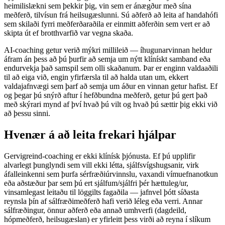
heimilislækni sem þekkir þig, vin sem er ánægður með sína
meðferð, tilvísun frá heilsugæslunni. Sú aðferð að leita af handahófi
sem skilaði fyrri meðferðaraðila er einmitt aðferðin sem vert er að
skipta út ef brotthvarfið var vegna skaða.
AI-coaching getur verið mýkri millileið — íhugunarvinnan heldur
áfram án þess að þú þurfir að semja um nýtt klínískt samband eða
endurvekja það samspil sem olli skaðanum. Þar er enginn valdaaðili
til að eiga við, engin yfirfærsla til að halda utan um, ekkert
valdajafnvægi sem þarf að semja um áður en vinnan getur hafist. Ef
og þegar þú snýrð aftur í hefðbundna meðferð, getur þú gert það
með skýrari mynd af því hvað þú vilt og hvað þú sættir þig ekki við
að þessu sinni.
Hvenær á að leita frekari hjálpar
Gervigreind-coaching er ekki klínísk þjónusta. Ef þú upplifir
alvarlegt þunglyndi sem vill ekki létta, sjálfsvígshugsanir, virk
áfalleinkenni sem þurfa sérfræðiúrvinnslu, vaxandi vímuefnanotkun
eða aðstæður þar sem þú ert sjálfum/sjálfri þér hættuleg/ur,
vinsamlegast leitaðu til löggilts fagaðila — jafnvel þótt síðasta
reynsla þín af sálfræðimeðferð hafi verið léleg eða verri. Annar
sálfræðingur, önnur aðferð eða annað umhverfi (dagdeild,
hópmeðferð, heilsugæslan) er yfirleitt þess virði að reyna í slíkum