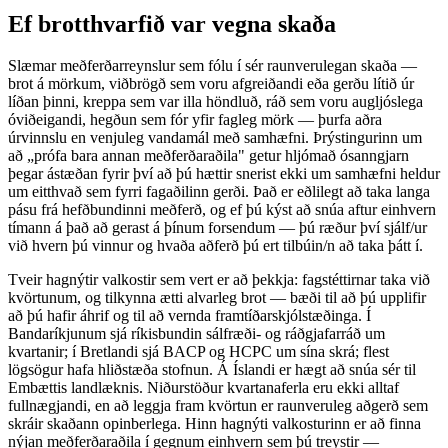
Ef brotthvarfið var vegna skaða
Slæmar meðferðarreynslur sem fólu í sér raunverulegan skaða —
brot á mörkum, viðbrögð sem voru afgreiðandi eða gerðu lítið úr
líðan þinni, kreppa sem var illa höndluð, ráð sem voru augljóslega
óviðeigandi, hegðun sem fór yfir fagleg mörk — þurfa aðra
úrvinnslu en venjuleg vandamál með samhæfni. Þrýstingurinn um
að „prófa bara annan meðferðaraðila" getur hljómað ósanngjarn
þegar ástæðan fyrir því að þú hættir snerist ekki um samhæfni heldur
um eitthvað sem fyrri fagaðilinn gerði. Það er eðlilegt að taka langa
pásu frá hefðbundinni meðferð, og ef þú kýst að snúa aftur einhvern
tímann á það að gerast á þínum forsendum — þú ræður því sjálf/ur
við hvern þú vinnur og hvaða aðferð þú ert tilbúin/n að taka þátt í.
Tveir hagnýtir valkostir sem vert er að þekkja: fagstéttirnar taka við
kvörtunum, og tilkynna ætti alvarleg brot — bæði til að þú upplifir
að þú hafir áhrif og til að vernda framtíðarskjólstæðinga. Í
Bandaríkjunum sjá ríkisbundin sálfræði- og ráðgjafarráð um
kvartanir; í Bretlandi sjá BACP og HCPC um sína skrá; flest
lögsögur hafa hliðstæða stofnun. Á Íslandi er hægt að snúa sér til
Embættis landlæknis. Niðurstöður kvartanaferla eru ekki alltaf
fullnægjandi, en að leggja fram kvörtun er raunveruleg aðgerð sem
skráir skaðann opinberlega. Hinn hagnýti valkosturinn er að finna
nýjan meðferðaraðila í gegnum einhvern sem þú treystir —