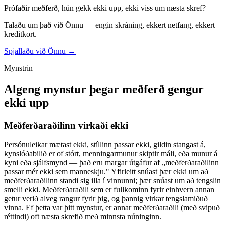
Prófaðir meðferð, hún gekk ekki upp, ekki viss um næsta skref?
Talaðu um það við Önnu — engin skráning, ekkert netfang, ekkert
kreditkort.
Spjallaðu við Önnu →
Mynstrin
Algeng mynstur þegar meðferð gengur
ekki upp
Meðferðaraðilinn virkaði ekki
Persónuleikar mætast ekki, stíllinn passar ekki, gildin stangast á,
kynslóðabilið er of stórt, menningarmunur skiptir máli, eða munur á
kyni eða sjálfsmynd — það eru margar útgáfur af „meðferðaraðilinn
passar mér ekki sem manneskju." Yfirleitt snúast þær ekki um að
meðferðaraðilinn standi sig illa í vinnunni; þær snúast um að tengslin
smelli ekki. Meðferðaraðili sem er fullkominn fyrir einhvern annan
getur verið alveg rangur fyrir þig, og þannig virkar tengslamiðuð
vinna. Ef þetta var þitt mynstur, er annar meðferðaraðili (með svipuð
réttindi) oft næsta skrefið með minnsta núninginn.