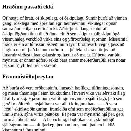
Hraðinn passaði ekki
Of hægt, of hratt, of skipulagt, of óskipulagt. Sumir þurfa að vinnan
gangi rösklega með áþreifanlegri heimavinnu; vikulegar opnar
samræður skilja þá eftir á reki. Aðrir þurfa langar lotur af
óskipulögðum tíma til að finna efnið sem skiptir máli; skipulögð
vitsmunaleg verkblöð virka eins og yfirborðsleg stjórnun. Misræmi í
hraða er ein af lúmskari ástæðunum fyrir brotthvarfi vegna þess að
enginn nefnir það beinum orðum — þú tekur bara eftir því að
tímarnir virðast tilgangslausir og hættir að mæta. Ef þetta var þitt
mynstur, er önnur aðferð (ekki bara annar meðferðaraðili sem notar
þá sömu) yfirleitt rétta skrefið.
Frammistöðuþreytan
Að þurfa að vera orðheppin/n, innsæ/r, hæfilega tilfinningasöm/m,
og mæta tímanlega í einn klukkutíma í hverri viku var sérstakt álag
út af fyrir sig. Hjá sumum var íhugunarvinnan sjálf í lagi; það sem
gerði meðferðina ósjálfbæra var allt í kringum hana — að vera
„rétti" skjólstæðingurinn, framleiða efni sem meðferðaraðilinn gat
unnið með, sýna virka þátttöku. Ef þetta var mynstrið hjá þér, geta
form án áhorfanda — AI-coaching, dagbókarskrif, skipulögð
sjálfsígrundun — oft fjarlægt þennan þreytandi þátt en haldið
kjarnanum í íhuguninni.