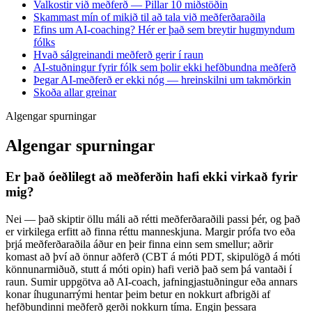
Valkostir við meðferð — Pillar 10 miðstöðin
Skammast mín of mikið til að tala við meðferðaraðila
Efins um AI-coaching? Hér er það sem breytir hugmyndum
fólks
Hvað sálgreinandi meðferð gerir í raun
AI-stuðningur fyrir fólk sem þolir ekki hefðbundna meðferð
Þegar AI-meðferð er ekki nóg — hreinskilni um takmörkin
Skoða allar greinar
Algengar spurningar
Algengar spurningar
Er það óeðlilegt að meðferðin hafi ekki virkað fyrir
mig?
Nei — það skiptir öllu máli að rétti meðferðaraðili passi þér, og það
er virkilega erfitt að finna réttu manneskjuna. Margir prófa tvo eða
þrjá meðferðaraðila áður en þeir finna einn sem smellur; aðrir
komast að því að önnur aðferð (CBT á móti PDT, skipulögð á móti
könnunarmiðuð, stutt á móti opin) hafi verið það sem þá vantaði í
raun. Sumir uppgötva að AI-coach, jafningjastuðningur eða annars
konar íhugunarrými hentar þeim betur en nokkurt afbrigði af
hefðbundinni meðferð gerði nokkurn tíma. Engin þessara