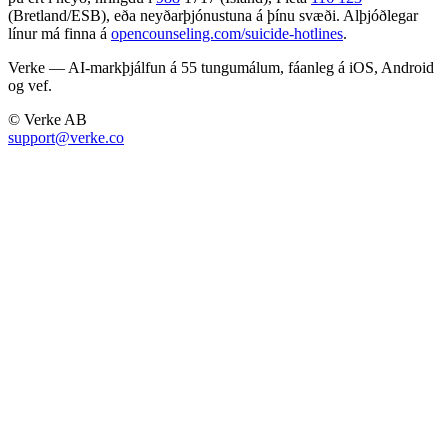
(Bretland/ESB), eða neyðarþjónustuna á þínu svæði. Alþjóðlegar
línur má finna á
opencounseling.com/suicide-hotlines
.
Verke — AI-markþjálfun á 55 tungumálum, fáanleg á iOS, Android
og vef.
© Verke AB
support@verke.co