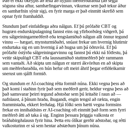
Það er ekki ókeypis að leita að nýjum meðferðaraðila (að segja
söguna sína aftur, samhæfingarvinnan, vikurnar sem það tekur áður
en samhæfnin sýnir sig), en fyrir marga er það einmitt skrefið sem
opnar fyrir framhaldið.
Stundum þarf einfaldlega aðra nálgun. Ef þú prófaðir CBT og
hugræn endurskipulagning fannst eins og yfirborðsleg viðgerð, þá
eru sálgreiningarmeðferð eða tengslamiðuð nálgun allt önnur tegund
vinnu — hægari, mynsturmiðaðri, snúast frekar um hvernig hlutirnir
endurtaka sig en um hvernig á að hugsa um þá öðruvísi. Ef þú
prófaðir óstýrða sálgreiningarvinnu og fannst þú ekki ná fótfestu, þá
veitir skipulögð CBT eða lausnamiðuð stuttmeðferð þér rammann
sem vantaði. Að skipta um nálgun er stærri ákvörðun en að skipta
um meðferðaraðila, en hún hefur oft meiri áhrif þegar erfiðleikarnir
snerust um sjálft formið.
Og stundum er AI-coaching rétta formið núna. Ekki vegna þess að
það komi í staðinn fyrir það sem meðferð gerir, heldur vegna þess að
það samsvarar þeirri tegund aðstoðar sem þú leitaðir í raun að —
nafnlaust, á þínum hraða, íhugandi, engin tengsl að rækta, engin
frammistaða, ekkert ferðalag. Hjá fólki sem hætti vegna formsins
frekar en innihaldsins er AI-coaching oft einmitt það form sem fyrri
meðferð átti að taka á sig. Enginn þessara þriggja valkosta er
bráðabirgðalausn fyrir hina. Þetta eru ólíkar gerðir aðstoðar, og rétti
valkosturinn er sá sem hentar aðstæðum þínum núna.