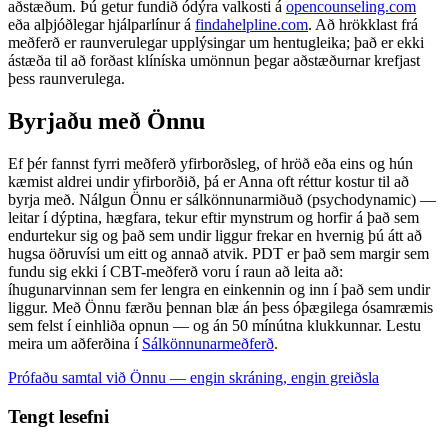
aðstæðum. Þú getur fundið ódýra valkosti á
opencounseling.com
eða alþjóðlegar hjálparlínur á
findahelpline.com
. Að hrökklast frá
meðferð er raunverulegar upplýsingar um hentugleika; það er ekki
ástæða til að forðast klíníska umönnun þegar aðstæðurnar krefjast
þess raunverulega.
Byrjaðu með Önnu
Ef þér fannst fyrri meðferð yfirborðsleg, of hröð eða eins og hún
kæmist aldrei undir yfirborðið, þá er Anna oft réttur kostur til að
byrja með. Nálgun Önnu er sálkönnunarmiðuð (psychodynamic) —
leitar í dýptina, hægfara, tekur eftir mynstrum og horfir á það sem
endurtekur sig og það sem undir liggur frekar en hvernig þú átt að
hugsa öðruvísi um eitt og annað atvik. PDT er það sem margir sem
fundu sig ekki í CBT-meðferð voru í raun að leita að:
íhugunarvinnan sem fer lengra en einkennin og inn í það sem undir
liggur. Með Önnu færðu þennan blæ án þess óþægilega ósamræmis
sem felst í einhliða opnun — og án 50 mínútna klukkunnar. Lestu
meira um aðferðina í
Sálkönnunarmeðferð
.
Prófaðu samtal við Önnu — engin skráning, engin greiðsla
Tengt lesefni