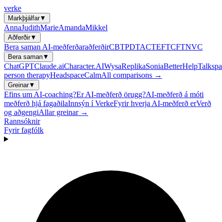
verke
Markþjálfar
▼
Anna
Judith
Marie
Amanda
Mikkel
Aðferðir
▼
Bera saman AI-meðferðaraðferðir
CBT
PDT
ACT
EFT
CFT
NVC
Bera saman
▼
ChatGPT
Claude.ai
Character.AI
Wysa
Replika
Sonia
BetterHelp
Talkspa
person therapy
Headspace
Calm
All comparisons →
Greinar
▼
Efins um AI-coaching?
Er AI-meðferð örugg?
AI-meðferð á móti
meðferð hjá fagaðila
Innsýn í Verke
Fyrir hverja AI-meðferð er
Verð
og aðgengi
Allar greinar →
Rannsóknir
Fyrir fagfólk