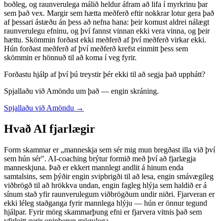
boðleg, og raunverulega málið heldur áfram að lifa í myrkrinu þar
sem það vex. Margir sem hætta meðferð eftir nokkrar lotur gera það
af þessari ástæðu án þess að nefna hana: þeir komust aldrei nálægt
raunverulegu efninu, og því fannst vinnan ekki vera vinna, og þeir
hættu. Skömmin forðast ekki meðferð af því meðferð virkar ekki.
Hún forðast meðferð af því meðferð krefst einmitt þess sem
skömmin er hönnuð til að koma í veg fyrir.
Forðastu hjálp af því þú treystir þér ekki til að segja það upphátt?
Spjallaðu við Amöndu um það — engin skráning.
Spjallaðu við Amöndu →
Hvað AI fjarlægir
Form skammar er „manneskja sem sér mig mun bregðast illa við því
sem hún sér". AI-coaching brýtur formið með því að fjarlægja
manneskjuna. Það er ekkert mannlegt andlit á hinum enda
samtalsins, sem þýðir engin svipbrigði til að lesa, engin smávægileg
viðbrögð til að hrökkva undan, engin fagleg hlýja sem haldið er á
sínum stað yfir raunverulegum viðbrögðum undir niðri. Fjarveran er
ekki léleg staðganga fyrir mannlega hlýju — hún er önnur tegund
hjálpar. Fyrir mörg skammarþung efni er fjarvera vitnis það sem
yfirleitt gerir opinberun mögulega.