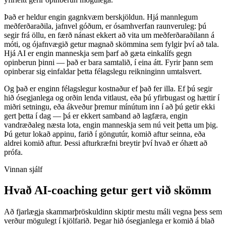
Það er heldur engin gagnkvæm berskjöldun. Hjá mannlegum
meðferðaraðila, jafnvel góðum, er ósamhverfan raunveruleg: þú
segir frá öllu, en færð nánast ekkert að vita um meðferðaraðilann á
móti, og ójafnvægið getur magnað skömmina sem fylgir því að tala.
Hjá AI er engin manneskja sem þarf að gæta einkalífs gegn
opinberun þinni — það er bara samtalið, í eina átt. Fyrir þann sem
opinberar sig einfaldar þetta félagslegu reikninginn umtalsvert.
Og það er enginn félagslegur kostnaður ef það fer illa. Ef þú segir
hið ósegjanlega og orðin lenda vitlaust, eða þú yfirbugast og hættir í
miðri setningu, eða ákveður þremur mínútum inn í að þú getir ekki
gert þetta í dag — þá er ekkert samband að lagfæra, engin
vandræðaleg næsta lota, engin manneskja sem nú veit þetta um þig.
Þú getur lokað appinu, farið í göngutúr, komið aftur seinna, eða
aldrei komið aftur. Þessi afturkræfni breytir því hvað er óhætt að
prófa.
Vinnan sjálf
Hvað AI-coaching getur gert við skömm
Að fjarlægja skammarþröskuldinn skiptir mestu máli vegna þess sem
verður mögulegt í kjölfarið. Þegar hið ósegjanlega er komið á blað