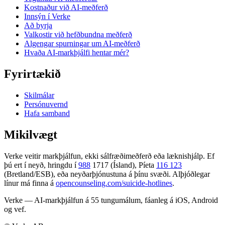
Kostnaður við AI-meðferð
Innsýn í Verke
Að byrja
Valkostir við hefðbundna meðferð
Algengar spurningar um AI-meðferð
Hvaða AI-markþjálfi hentar mér?
Fyrirtækið
Skilmálar
Persónuvernd
Hafa samband
Mikilvægt
Verke veitir markþjálfun, ekki sálfræðimeðferð eða læknishjálp. Ef
þú ert í neyð, hringdu í
988
1717 (Ísland), Píeta
116 123
(Bretland/ESB), eða neyðarþjónustuna á þínu svæði. Alþjóðlegar
línur má finna á
opencounseling.com/suicide-hotlines
.
Verke — AI-markþjálfun á 55 tungumálum, fáanleg á iOS, Android
og vef.