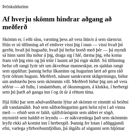
Þröskuldurinn
Af hverju skömm hindrar aðgang að
meðferð
Skömm er, í eðli sínu, vænting þess að vera litin/n á sem slæm/ur.
Hún er sú tilfinning að ef einhver vissi þig í raun — vissi hvað þú
gerðir, hvað þú hugsaðir, hvað þú hefur borið með þér — þá myndi
sá hinn sami líta niður á þig, draga sig í hlé, dæma þig, eða koma
fram við þig eins og þú trúir í laumi að þú eigir skilið. Sú tilfinning
hefur oft rangt fyrir sér um ákveðnar manneskjur, en sjaldan rangt
sem upplifun: þannig hefur líkaminn og hugurinn lært að gera ráð
fyrir öðrum hugum. Meðferð, nánast samkvæmt skilgreiningu, biður
um andstæðu þess sem skömmin vill. Meðferð biður þig um að vera
séð/ur — að fullu, í smáatriðum, af ókunnugum, á klukku, í herbergi
sem þú þarft að ganga inn í og út úr á réttum tíma.
Hjá fólki þar sem aðalvanlíðanin lýtur að skömm er einmitt sú beiðni
allt vandamálið. Það sem sálfræðingurinn gæti helst nýst í að vinna
með — efnið sem er falið, sjálfsfrásögnin sem aldrei er sögð,
mynstrið sem haldið er leyndu — er nákvæmlega það sem skömmin
leyfir ekki að komist inn í herbergið. Þannig fer lotan í aðliggjandi
efni, varlega yfirborðsumfjöllun, þá útgáfu af sögunni sem hljómar