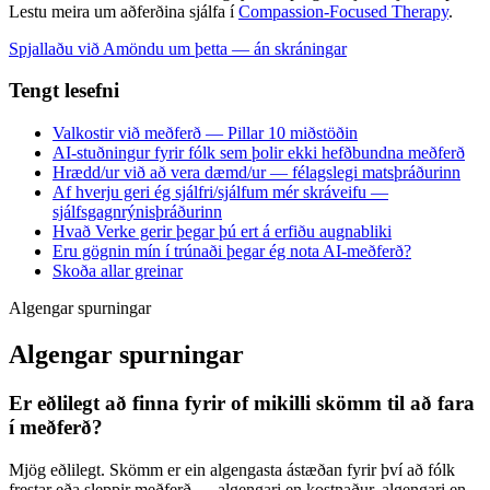
Lestu meira um aðferðina sjálfa í
Compassion-Focused Therapy
.
Spjallaðu við Amöndu um þetta — án skráningar
Tengt lesefni
Valkostir við meðferð — Pillar 10 miðstöðin
AI-stuðningur fyrir fólk sem þolir ekki hefðbundna meðferð
Hrædd/ur við að vera dæmd/ur — félagslegi matsþráðurinn
Af hverju geri ég sjálfri/sjálfum mér skráveifu —
sjálfsgagnrýnisþráðurinn
Hvað Verke gerir þegar þú ert á erfiðu augnabliki
Eru gögnin mín í trúnaði þegar ég nota AI-meðferð?
Skoða allar greinar
Algengar spurningar
Algengar spurningar
Er eðlilegt að finna fyrir of mikilli skömm til að fara
í meðferð?
Mjög eðlilegt. Skömm er ein algengasta ástæðan fyrir því að fólk
frestar eða sleppir meðferð — algengari en kostnaður, algengari en