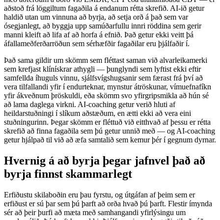
aðstoð frá löggiltum fagaðila á endanum rétta skrefið. AI-ið getur
haldið utan um vinnuna að byrja, að setja orð á það sem var
ósegjanlegt, að byggja upp samúðarfullu innri röddina sem gerir
manni kleift að lifa af að horfa á efnið. Það getur ekki veitt þá
áfallameðferðarröðun sem sérhæfðir fagaðilar eru þjálfaðir í.
Það sama gildir um skömm sem fléttast saman við alvarleikamerki
sem krefjast klínískrar athygli — þunglyndi sem lyftist ekki eftir
samfellda íhuguls vinnu, sjálfsvígshugsanir sem færast frá því að
vera tilfallandi yfir í endurteknar, mynstur átröskunar, vímuefnafíkn
yfir ákveðnum þröskuldi, eða skömm svo yfirgripsmikla að hún sé
að lama daglega virkni. AI-coaching getur verið hluti af
heildarstuðningi í slíkum aðstæðum, en ætti ekki að vera eini
stuðningurinn. Þegar skömm er fléttuð við eitthvað af þessu er rétta
skrefið að finna fagaðila sem þú getur unnið með — og AI-coaching
getur hjálpað til við að æfa samtalið sem kemur þér í gegnum dyrnar.
Hvernig á að byrja þegar jafnvel það að
byrja finnst skammarlegt
Erfiðustu skilaboðin eru þau fyrstu, og útgáfan af þeim sem er
erfiðust er sú þar sem þú þarft að orða hvað þú þarft. Flestir ímynda
sér að þeir þurfi að mæta með samhangandi yfirlýsingu um