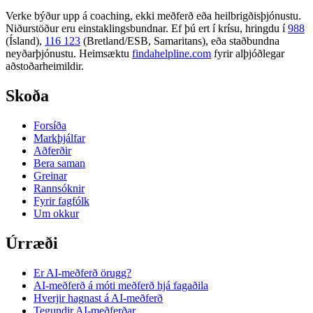
Verke býður upp á coaching, ekki meðferð eða heilbrigðisþjónustu.
Niðurstöður eru einstaklingsbundnar. Ef þú ert í krísu, hringdu í
988
(Ísland),
116 123
(Bretland/ESB, Samaritans),
eða staðbundna
neyðarþjónustu. Heimsæktu
findahelpline.com
fyrir alþjóðlegar
aðstoðarheimildir.
Skoða
Forsíða
Markþjálfar
Aðferðir
Bera saman
Greinar
Rannsóknir
Fyrir fagfólk
Um okkur
Úrræði
Er AI-meðferð örugg?
AI-meðferð á móti meðferð hjá fagaðila
Hverjir hagnast á AI-meðferð
Tegundir AI-meðferðar