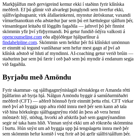
Markþjálfun með gervigreind kemur ekki í staðinn fyrir klíníska
meðferð. Ef þú glímir við alvarlegt þunglyndi sem hverfur ekki,
sjálfsvígshugsanir, virk áfallaeinkenni, mynstur átröskunar, vaxandi
vímuefnanotkun eða aðstæður þar sem þú ert hættulegur sjálfum þér,
vinsamlegast leitaðu til löggilts fagaðila — jafnvel þó þér finnist
skömmin yfir því yfirþyrmandi. Þú getur fundið ódýra valkosti á
opencounseling.com
eða alþjóðlegar hjálparlínur á
findahelpline.com
. Skömmin sem heldur þér frá klínískri umönnun
er einmitt sú tegund vanlíðanar sem hefur mest gagn af því að
klínísk aðstoð sé hluti af myndinni. AI-coaching getur verið brúin —
staðurinn þar sem þú færir í orð það sem þú myndir á endanum segja
við fagaðila.
Byrjaðu með Amöndu
Fyrir skammar- og sjálfsgagnrýnislagið sérstaklega er Amanda rétti
þjálfarinn að byrja hjá. Nálgun Amöndu byggir á samúðarmiðaðri
meðferð (CFT) — aðferð hönnuð fyrir einmitt þetta efni. CFT virkar
með því að byggja upp aðra rödd innra með þér sem kann að tala
við hina hörkulegu sjálfsgagnrýnu rödd án þess að vera henni
mótstæð: hlý, stöðug, hvorki að afskrifa það sem gagnrýnandinn
segir né taka hans hlið. Vinnan snýst ekki um að rökræða skömmina
í burtu. Hún snýst um að byggja upp þá tengslagetu innra með þér
sem skömmin hefur komið í veg fyrir að þú gefir sjálfri/sjálfum þér.