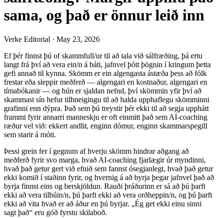
sama, og það er önnur leið inn
Verke Editorial
·
May 23, 2026
Ef þér finnst þú of skammfull/ur til að tala við sálfræðing, þá ertu
langt frá því að vera ein/n á báti, jafnvel þótt þögnin í kringum þetta
gefi annað til kynna. Skömm er ein algengasta ástæða þess að fólk
frestar eða sleppir meðferð — algengari en kostnaður, algengari en
tímabókanir — og hún er sjaldan nefnd, því skömmin yfir því að
skammast sín hefur tilhneigingu til að halda upphaflegu skömminni
grafinni enn dýpra. Það sem þú treystir þér ekki til að segja upphátt
frammi fyrir annarri manneskju er oft einmitt það sem AI-coaching
ræður vel við: ekkert andlit, enginn dómur, enginn skammarspegill
sem starir á móti.
Þessi grein fer í gegnum af hverju skömm hindrar aðgang að
meðferð fyrir svo marga, hvað AI-coaching fjarlægir úr myndinni,
hvað það getur gert við efnið sem fannst ósegjanlegt, hvað það getur
ekki komið í staðinn fyrir, og hvernig á að byrja þegar jafnvel það að
byrja finnst eins og berskjöldun. Rauði þráðurinn er sá að þú þarft
ekki að vera tilbúin/n, þú þarft ekki að vera orðheppin/n, og þú þarft
ekki að vita hvað er að áður en þú byrjar. „Ég get ekki einu sinni
sagt það“ eru góð fyrstu skilaboð.