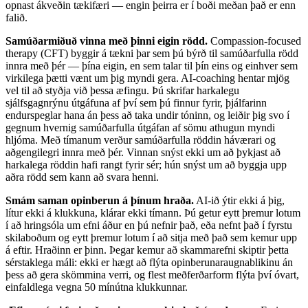
opnast ákveðin tækifæri — engin þeirra er í boði meðan það er enn
falið.
Samúðarmiðuð vinna með þinni eigin rödd.
Compassion-focused
therapy (CFT) byggir á tækni þar sem þú býrð til samúðarfulla rödd
innra með þér — þína eigin, en sem talar til þín eins og einhver sem
virkilega þætti vænt um þig myndi gera. AI-coaching hentar mjög
vel til að styðja við þessa æfingu. Þú skrifar harkalegu
sjálfsgagnrýnu útgáfuna af því sem þú finnur fyrir, þjálfarinn
endurspeglar hana án þess að taka undir tóninn, og leiðir þig svo í
gegnum hvernig samúðarfulla útgáfan af sömu athugun myndi
hljóma. Með tímanum verður samúðarfulla röddin háværari og
aðgengilegri innra með þér. Vinnan snýst ekki um að þykjast að
harkalega röddin hafi rangt fyrir sér; hún snýst um að byggja upp
aðra rödd sem kann að svara henni.
Smám saman opinberun á þínum hraða.
AI-ið ýtir ekki á þig,
lítur ekki á klukkuna, klárar ekki tímann. Þú getur eytt þremur lotum
í að hringsóla um efni áður en þú nefnir það, eða nefnt það í fyrstu
skilaboðum og eytt þremur lotum í að sitja með það sem kemur upp
á eftir. Hraðinn er þinn. Þegar kemur að skammarefni skiptir þetta
sérstaklega máli: ekki er hægt að flýta opinberunaraugnablikinu án
þess að gera skömmina verri, og flest meðferðarform flýta því óvart,
einfaldlega vegna 50 mínútna klukkunnar.