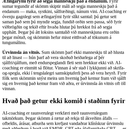
Æfingarými fyrir að segja manneskju það á endanum.
Fyrir
sumar tegundir af skömm skiptir máli að segja manneskju það á
endanum — maka, systkini, sálfræðingi, nánum vini. AI-coaching er
óvenju gagnlegt sem æfingarými fyrir slíkt samtal: þú getur sett
saman það sem þú myndir segja, fundið orðin sem passa, séð fyrir
viðbrögðin og tekið eftir hvaða hlutar þú hrekkst frá að segja
upphátt. Þegar þú átt loksins samtalið við manneskjuna eru orðin
þegar mótuð, og skömmin hefur misst eitthvað af tökunum á
tungumálinu.
Úrvinnsla án vitnis.
Sum skömm þarf ekki manneskju til að hlusta
til að linast — hún þarf að vera skoðuð heiðarlega af þér
sjálfri/sjálfum, með endurspeglandi fleti sem hrekkur ekki við. AI-
coaching er einmitt sá flötur. Vinnan á sér stað í lykkjunni að skrifa-
og-spegla, ekki í tengslalegri samskiptaferli þess að vera heyrð. Fyrir
fólk sem skömmin snýst meira um hvernig það kemur fram við sjálft
sig en hvernig það kemur fram við aðra, er úrvinnsla án vitnis oft öll
vinnan.
Hvað það getur ekki komið í staðinn fyrir
AI-coaching er raunverulegt verkfæri með raunverulegum
takmörkum. Þegar skömm á rætur að rekja til ákveðins áfalls —
ofbeldis, árásar, atburða sem krefjast vandaðrar klínískrar úrvinnslu
með aðferðum á borð við EMDR, CPT eða áfallamiðaða CBT — er