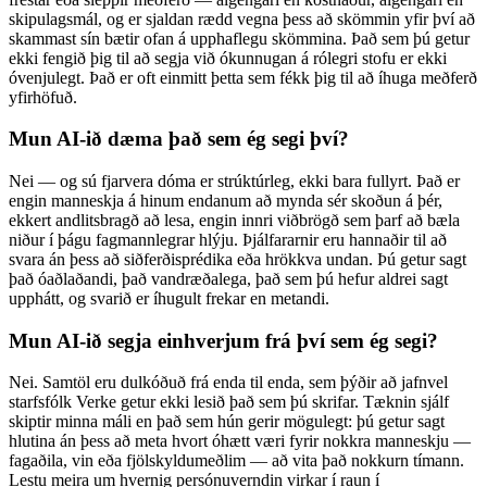
skipulagsmál, og er sjaldan rædd vegna þess að skömmin yfir því að
skammast sín bætir ofan á upphaflegu skömmina. Það sem þú getur
ekki fengið þig til að segja við ókunnugan á rólegri stofu er ekki
óvenjulegt. Það er oft einmitt þetta sem fékk þig til að íhuga meðferð
yfirhöfuð.
Mun AI-ið dæma það sem ég segi því?
Nei — og sú fjarvera dóma er strúktúrleg, ekki bara fullyrt. Það er
engin manneskja á hinum endanum að mynda sér skoðun á þér,
ekkert andlitsbragð að lesa, engin innri viðbrögð sem þarf að bæla
niður í þágu fagmannlegrar hlýju. Þjálfararnir eru hannaðir til að
svara án þess að siðferðisprédika eða hrökkva undan. Þú getur sagt
það óaðlaðandi, það vandræðalega, það sem þú hefur aldrei sagt
upphátt, og svarið er íhugult frekar en metandi.
Mun AI-ið segja einhverjum frá því sem ég segi?
Nei. Samtöl eru dulkóðuð frá enda til enda, sem þýðir að jafnvel
starfsfólk Verke getur ekki lesið það sem þú skrifar. Tæknin sjálf
skiptir minna máli en það sem hún gerir mögulegt: þú getur sagt
hlutina án þess að meta hvort óhætt væri fyrir nokkra manneskju —
fagaðila, vin eða fjölskyldumeðlim — að vita það nokkurn tímann.
Lestu meira um hvernig persónuverndin virkar í raun í