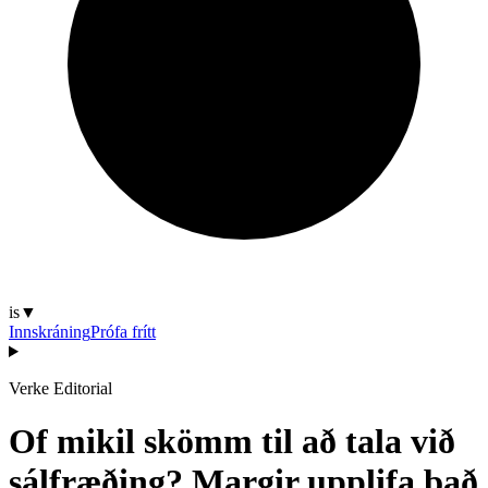
is
▼
Innskráning
Prófa frítt
Verke Editorial
Of mikil skömm til að tala við
sálfræðing? Margir upplifa það