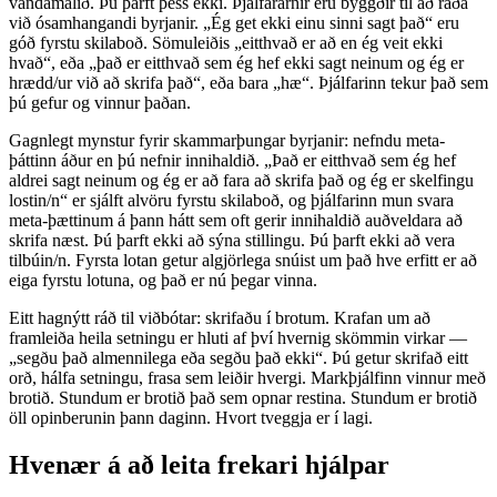
vandamálið. Þú þarft þess ekki. Þjálfararnir eru byggðir til að ráða
við ósamhangandi byrjanir. „Ég get ekki einu sinni sagt það“ eru
góð fyrstu skilaboð. Sömuleiðis „eitthvað er að en ég veit ekki
hvað“, eða „það er eitthvað sem ég hef ekki sagt neinum og ég er
hrædd/ur við að skrifa það“, eða bara „hæ“. Þjálfarinn tekur það sem
þú gefur og vinnur þaðan.
Gagnlegt mynstur fyrir skammarþungar byrjanir: nefndu meta-
þáttinn áður en þú nefnir innihaldið. „Það er eitthvað sem ég hef
aldrei sagt neinum og ég er að fara að skrifa það og ég er skelfingu
lostin/n“ er sjálft alvöru fyrstu skilaboð, og þjálfarinn mun svara
meta-þættinum á þann hátt sem oft gerir innihaldið auðveldara að
skrifa næst. Þú þarft ekki að sýna stillingu. Þú þarft ekki að vera
tilbúin/n. Fyrsta lotan getur algjörlega snúist um það hve erfitt er að
eiga fyrstu lotuna, og það er nú þegar vinna.
Eitt hagnýtt ráð til viðbótar: skrifaðu í brotum. Krafan um að
framleiða heila setningu er hluti af því hvernig skömmin virkar —
„segðu það almennilega eða segðu það ekki“. Þú getur skrifað eitt
orð, hálfa setningu, frasa sem leiðir hvergi. Markþjálfinn vinnur með
brotið. Stundum er brotið það sem opnar restina. Stundum er brotið
öll opinberunin þann daginn. Hvort tveggja er í lagi.
Hvenær á að leita frekari hjálpar