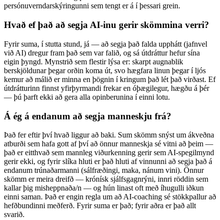
persónuverndarskýringunni sem tengt er á í þessari grein.
Hvað ef það að segja AI-inu gerir skömmina verri?
Fyrir suma, í stutta stund, já — að segja það falda upphátt (jafnvel
við AI) dregur fram það sem var falið, og sá útdráttur hefur sína
eigin þyngd. Mynstrið sem flestir lýsa er: skarpt augnablik
berskjöldunar þegar orðin koma út, svo hægfara linun þegar í ljós
kemur að málið er minna en þögnin í kringum það lét það virðast. Ef
útdrátturinn finnst yfirþyrmandi frekar en óþægilegur, hægðu á þér
— þú þarft ekki að gera alla opinberunina í einni lotu.
Á ég á endanum að segja manneskju frá?
Það fer eftir því hvað liggur að baki. Sum skömm snýst um ákveðna
atburði sem hafa gott af því að önnur manneskja sé vitni að þeim —
það er eitthvað sem mannleg viðurkenning gerir sem AI-spegilmynd
gerir ekki, og fyrir slíka hluti er það hluti af vinnunni að segja það á
endanum trúnaðarmanni (sálfræðingi, maka, nánum vini). Önnur
skömm er meira dreifð — krónísk sjálfsgagnrýni, innri röddin sem
kallar þig misheppnaða/n — og hún linast oft með íhugulli iðkun
einni saman. Það er engin regla um að AI-coaching sé stökkpallur að
hefðbundinni meðferð. Fyrir suma er það; fyrir aðra er það allt
svarið.