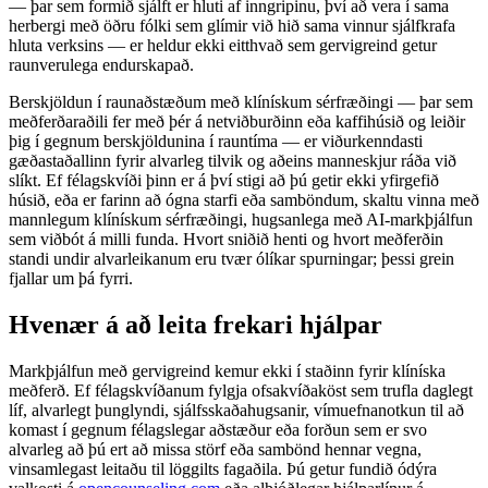
— þar sem formið sjálft er hluti af inngripinu, því að vera í sama
herbergi með öðru fólki sem glímir við hið sama vinnur sjálfkrafa
hluta verksins — er heldur ekki eitthvað sem gervigreind getur
raunverulega endurskapað.
Berskjöldun í raunaðstæðum með klínískum sérfræðingi — þar sem
meðferðaraðili fer með þér á netviðburðinn eða kaffihúsið og leiðir
þig í gegnum berskjöldunina í rauntíma — er viðurkenndasti
gæðastaðallinn fyrir alvarleg tilvik og aðeins manneskjur ráða við
slíkt. Ef félagskvíði þinn er á því stigi að þú getir ekki yfirgefið
húsið, eða er farinn að ógna starfi eða samböndum, skaltu vinna með
mannlegum klínískum sérfræðingi, hugsanlega með AI-markþjálfun
sem viðbót á milli funda. Hvort sniðið henti og hvort meðferðin
standi undir alvarleikanum eru tvær ólíkar spurningar; þessi grein
fjallar um þá fyrri.
Hvenær á að leita frekari hjálpar
Markþjálfun með gervigreind kemur ekki í staðinn fyrir klíníska
meðferð. Ef félagskvíðanum fylgja ofsakvíðaköst sem trufla daglegt
líf, alvarlegt þunglyndi, sjálfsskaðahugsanir, vímuefnanotkun til að
komast í gegnum félagslegar aðstæður eða forðun sem er svo
alvarleg að þú ert að missa störf eða sambönd hennar vegna,
vinsamlegast leitaðu til löggilts fagaðila. Þú getur fundið ódýra