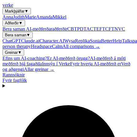
verke
Markþjálfar
▼
Anna
Judith
Marie
Amanda
Mikkel
Aðferðir
▼
Bera saman AI-meðferðaraðferðir
CBT
PDT
ACT
EFT
CFT
NVC
Bera saman
▼
ChatGPT
Claude.ai
Character.AI
Wysa
Replika
Sonia
BetterHelp
Talkspa
person therapy
Headspace
Calm
All comparisons →
Greinar
▼
Efins um AI-coaching?
Er AI-meðferð örugg?
AI-meðferð á móti
meðferð hjá fagaðila
Innsýn í Verke
Fyrir hverja AI-meðferð er
Verð
og aðgengi
Allar greinar →
Rannsóknir
Fyrir fagfólk