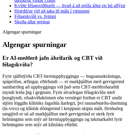
dæmd/ur virkar í raun
Kvíðir félagsviðburði — hvað á að prófa áður en þú aflýsir
Hrædd/ur við að taka til máls í vinnunni
Félagskvíði vs. feimni
Skoða allar greinar
Algengar spurningar
Algengar spurningar
Er AI-meðferð jafn áhrifarík og CBT við
félagskvíða?
Fyrir sjálfstýrða CBT-færniuppbyggingu — hugsanaskráningu,
spáprófun, æfingar, eftirfundi — er markþjálfun með gervigreind
sambærileg að uppbyggingu við það sem CBT-meðferðaraðili
myndi leiða þig í gegnum. Fyrir alvarlegan félagskvíða með
þunglyndi, ofsakvíðaköstum eða verulegri forðun er CBT undir
stjórn löggilts klínísks fagaðila ítarlegri, því raunaðstæðu-útsetning
(in-vivo) og klínísk dómgreind í kreppum skipta máli. Heiðarleg
umgjörð er sú að markþjálfun með gervigreind er sterk fyrir
helminginn sem snýr að færniuppbyggingu og takmarkaðri fyrir
helminginn sem snýr að klínísku eftirliti.