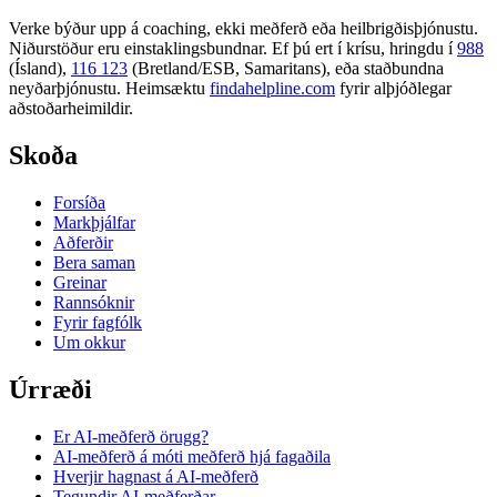
Verke býður upp á coaching, ekki meðferð eða heilbrigðisþjónustu.
Niðurstöður eru einstaklingsbundnar. Ef þú ert í krísu, hringdu í
988
(Ísland),
116 123
(Bretland/ESB, Samaritans),
eða staðbundna
neyðarþjónustu. Heimsæktu
findahelpline.com
fyrir alþjóðlegar
aðstoðarheimildir.
Skoða
Forsíða
Markþjálfar
Aðferðir
Bera saman
Greinar
Rannsóknir
Fyrir fagfólk
Um okkur
Úrræði
Er AI-meðferð örugg?
AI-meðferð á móti meðferð hjá fagaðila
Hverjir hagnast á AI-meðferð
Tegundir AI-meðferðar