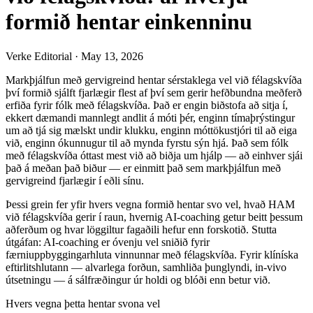
formið hentar einkenninu
Verke Editorial
·
May 13, 2026
Markþjálfun með gervigreind hentar sérstaklega vel við félagskvíða
því formið sjálft fjarlægir flest af því sem gerir hefðbundna meðferð
erfiða fyrir fólk með félagskvíða. Það er engin biðstofa að sitja í,
ekkert dæmandi mannlegt andlit á móti þér, enginn tímaþrýstingur
um að tjá sig mælskt undir klukku, enginn móttökustjóri til að eiga
við, enginn ókunnugur til að mynda fyrstu sýn hjá. Það sem fólk
með félagskvíða óttast mest við að biðja um hjálp — að einhver sjái
það á meðan það biður — er einmitt það sem markþjálfun með
gervigreind fjarlægir í eðli sínu.
Þessi grein fer yfir hvers vegna formið hentar svo vel, hvað HAM
við félagskvíða gerir í raun, hvernig AI-coaching getur beitt þessum
aðferðum og hvar löggiltur fagaðili hefur enn forskotið. Stutta
útgáfan: AI-coaching er óvenju vel sniðið fyrir
færniuppbyggingarhluta vinnunnar með félagskvíða. Fyrir klíníska
eftirlitshlutann — alvarlega forðun, samhliða þunglyndi, in-vivo
útsetningu — á sálfræðingur úr holdi og blóði enn betur við.
Hvers vegna þetta hentar svona vel