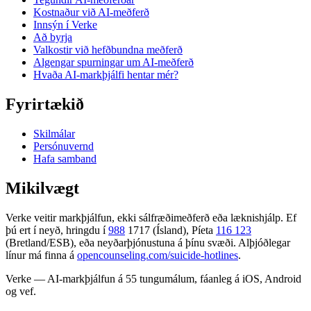
Kostnaður við AI-meðferð
Innsýn í Verke
Að byrja
Valkostir við hefðbundna meðferð
Algengar spurningar um AI-meðferð
Hvaða AI-markþjálfi hentar mér?
Fyrirtækið
Skilmálar
Persónuvernd
Hafa samband
Mikilvægt
Verke veitir markþjálfun, ekki sálfræðimeðferð eða læknishjálp. Ef
þú ert í neyð, hringdu í
988
1717 (Ísland), Píeta
116 123
(Bretland/ESB), eða neyðarþjónustuna á þínu svæði. Alþjóðlegar
línur má finna á
opencounseling.com/suicide-hotlines
.
Verke — AI-markþjálfun á 55 tungumálum, fáanleg á iOS, Android
og vef.