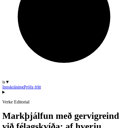
is
▼
Innskráning
Prófa frítt
Verke Editorial
Markþjálfun með gervigreind
við félagskvíða: af hverju