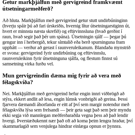
Getur markþjálfun með gervigreind framkvæmt
útsetningarmeðferð?
Að hluta. Markþjálfun með gervigreind getur stutt undirbúninginn
(hverju spáir þú að fari úrskeiðis, hvernig lítur útsetningarstiginn út,
hvert er minnsta næsta skrefið) og eftirvinnsluna (hvað gerðist í
raun, hvað segir það þér um spána). Útsetningin sjálf — þegar þú
gengur inn í herbergið, tekur símtalið eða berð spurninguna fram
upphátt — verður að gerast í raunveruleikanum. Blandaða mynstrið
er svona: gervigreind fyrir undirbúning og eftirvinnslu,
raunveruleikinn fyrir útsetninguna sjálfa, og flestum finnst sú
samsetning virka furðu vel.
Mun gervigreindin dæma mig fyrir að vera með
félagskvíða?
Nei. Markþjálfun með gervigreind hefur engin innri viðbrögð að
stýra, ekkert andlit að lesa, engin lúmsk vonbrigði að greina. Þessi
fjarvera dæmandi áhorfanda er eitt af því sem margir notendur með
félagskvíða lýsa sem frelsandi — þeir geta sagt það sem þeir myndu
ekki segja við mannlegan meðferðaraðila vegna þess að það lendir
hvergi. Þverstæðukennt nær það oft að koma þeim lengra hraðar, því
skammarlagið sem venjulega hindrar einlæga opnun er þynnra.