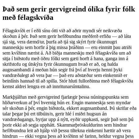
Það sem gerir gervigreind ólíka fyrir fólk
með félagskvíða
Félagskvíði er í eðli sínu ótti við að aðrir myndi sér neikvæða
skoðun á þér. Það sem gerir hefðbundna meðferð erfiða — að láta
sjá sig, vera dæmd/ur, þurfa að tjá sig skýrt fyrir ókunnugri
manneskju sem horfir á þig missa þráðinn — eru einmitt þau atriði
sem kvíðinn nærist á. Að biðja manneskju með félagskvíða um að
sitja í biðstofu með öðru fólki sem gæti horft á hana, ganga inn á
skrifstofu og útskýra fyrir ókunnugum hvað er að, og halda
augnsambandi á meðan hún segir frá því af hverju henni þyki
vandræðalegt að vera þar — það eru aðstæður sem einkennið er
beinlínis hannað til að spilla. Stór hluti fullorðinna með félagskvíða
kemst aldrei lengra en að innritunarsímtalinu.
Markþjálfun með gervigreind fjarlægir þessa núningspunkta sem
hliðarverkun af því hvernig hún er. Engin manneskja sem myndar
sér skoðun á þér, engin biðstofa, ekkert augnsamband. Þú skrifar eða
talar þegar þú ert tilbúin/n, gerir hlé í miðri hugsun án
vandræðagangs, byrjar upp á nýtt, eyðir uppkasti, segir það sem þú
þorir ekki að segja upphátt. Skammarþröskuldurinn sem hindrar
hefðbundna leit að hjálp við þessu tiltekna einkenni hættir að vera
hindrun — ekki vegna þess að kvíðinn sé farinn, heldur vegna þess