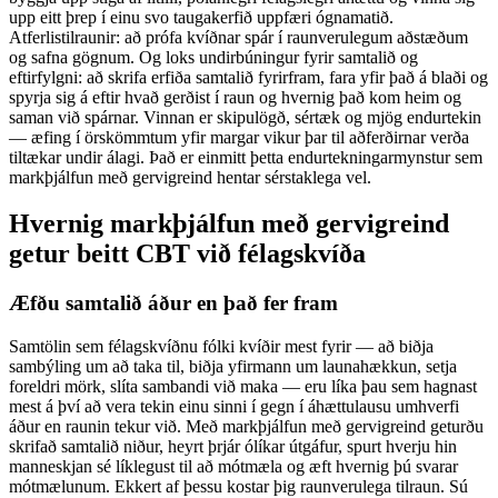
upp eitt þrep í einu svo taugakerfið uppfæri ógnamatið.
Atferlistilraunir: að prófa kvíðnar spár í raunverulegum aðstæðum
og safna gögnum. Og loks undirbúningur fyrir samtalið og
eftirfylgni: að skrifa erfiða samtalið fyrirfram, fara yfir það á blaði og
spyrja sig á eftir hvað gerðist í raun og hvernig það kom heim og
saman við spárnar. Vinnan er skipulögð, sértæk og mjög endurtekin
— æfing í örskömmtum yfir margar vikur þar til aðferðirnar verða
tiltækar undir álagi. Það er einmitt þetta endurtekningarmynstur sem
markþjálfun með gervigreind hentar sérstaklega vel.
Hvernig markþjálfun með gervigreind
getur beitt CBT við félagskvíða
Æfðu samtalið áður en það fer fram
Samtölin sem félagskvíðnu fólki kvíðir mest fyrir — að biðja
sambýling um að taka til, biðja yfirmann um launahækkun, setja
foreldri mörk, slíta sambandi við maka — eru líka þau sem hagnast
mest á því að vera tekin einu sinni í gegn í áhættulausu umhverfi
áður en raunin tekur við. Með markþjálfun með gervigreind geturðu
skrifað samtalið niður, heyrt þrjár ólíkar útgáfur, spurt hverju hin
manneskjan sé líklegust til að mótmæla og æft hvernig þú svarar
mótmælunum. Ekkert af þessu kostar þig raunverulega tilraun. Sú