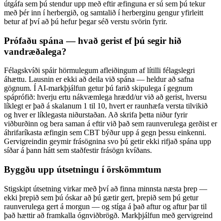
útgáfa sem þú stendur upp með eftir æfinguna er sú sem þú tekur
með þér inn í herbergið, og samtalið í herberginu gengur yfirleitt
betur af því að þú hefur þegar séð verstu svörin fyrir.
Prófaðu spána — hvað gerist ef þú segir hið
vandræðalega?
Félagskvíði spáir hörmulegum afleiðingum af lítilli félagslegri
áhættu. Lausnin er ekki að deila við spána — heldur að safna
gögnum. Í AI-markþjálfun getur þú farið skipulega í gegnum
spáprófið: hverju ertu nákvæmlega hrædd/ur við að gerist, hversu
líklegt er það á skalanum 1 til 10, hvert er raunhæfa versta tilvikið
og hver er líklegasta niðurstaðan. Að skrifa þetta niður fyrir
viðburðinn og bera saman á eftir við það sem raunverulega gerðist er
áhrifaríkasta æfingin sem CBT býður upp á gegn þessu einkenni.
Gervigreindin geymir frásögnina svo þú getir ekki rifjað spána upp
síðar á þann hátt sem staðfestir frásögn kvíðans.
Byggðu upp útsetningu í örskömmtum
Stigskipt útsetning virkar með því að finna minnsta næsta þrep —
ekki þrepið sem þú óskar að þú gætir gert, þrepið sem þú getur
raunverulega gert á morgun — og stíga á það aftur og aftur þar til
það hættir að framkalla ógnviðbrögð. Markþjálfun með gervigreind