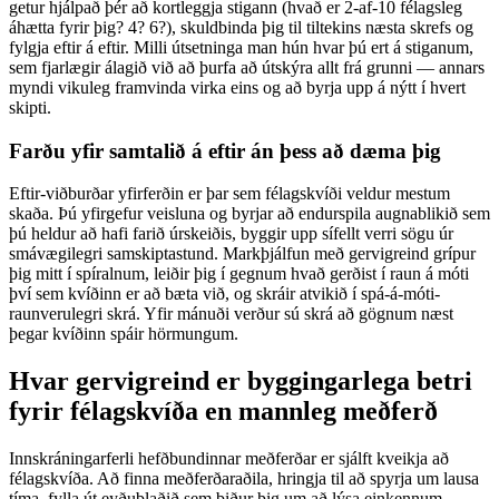
getur hjálpað þér að kortleggja stigann (hvað er 2-af-10 félagsleg
áhætta fyrir þig? 4? 6?), skuldbinda þig til tiltekins næsta skrefs og
fylgja eftir á eftir. Milli útsetninga man hún hvar þú ert á stiganum,
sem fjarlægir álagið við að þurfa að útskýra allt frá grunni — annars
myndi vikuleg framvinda virka eins og að byrja upp á nýtt í hvert
skipti.
Farðu yfir samtalið á eftir án þess að dæma þig
Eftir-viðburðar yfirferðin er þar sem félagskvíði veldur mestum
skaða. Þú yfirgefur veisluna og byrjar að endurspila augnablikið sem
þú heldur að hafi farið úrskeiðis, byggir upp sífellt verri sögu úr
smávægilegri samskiptastund. Markþjálfun með gervigreind grípur
þig mitt í spíralnum, leiðir þig í gegnum hvað gerðist í raun á móti
því sem kvíðinn er að bæta við, og skráir atvikið í spá-á-móti-
raunverulegri skrá. Yfir mánuði verður sú skrá að gögnum næst
þegar kvíðinn spáir hörmungum.
Hvar gervigreind er byggingarlega betri
fyrir félagskvíða en mannleg meðferð
Innskráningarferli hefðbundinnar meðferðar er sjálft kveikja að
félagskvíða. Að finna meðferðaraðila, hringja til að spyrja um lausa
tíma, fylla út eyðublaðið sem biður þig um að lýsa einkennum