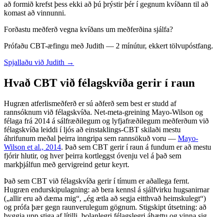
að formið krefst þess ekki að þú þrýstir þér í gegnum kvíðann til að
komast að vinnunni.
Forðastu meðferð vegna kvíðans um meðferðina sjálfa?
Prófaðu CBT-æfingu með Judith — 2 mínútur, ekkert tölvupóstfang.
Spjallaðu við Judith →
Hvað CBT við félagskvíða gerir í raun
Hugræn atferlismeðferð er sú aðferð sem best er studd af
rannsóknum við félagskvíða. Net-meta-greining Mayo-Wilson og
félaga frá 2014 á sálfræðilegum og lyfjafræðilegum meðferðum við
félagskvíða leiddi í ljós að einstaklings-CBT skilaði mestu
áhrifunum meðal þeirra inngripa sem rannsökuð voru —
Mayo-
Wilson et al., 2014
. Það sem CBT gerir í raun á fundum er að mestu
fjórir hlutir, og hver þeirra kortleggst óvenju vel á það sem
markþjálfun með gervigreind getur keyrt.
Það sem CBT við félagskvíða gerir í tímum er aðallega fernt.
Hugræn endurskipulagning: að bera kennsl á sjálfvirku hugsanirnar
(„allir eru að dæma mig“, „ég ætla að segja eitthvað heimskulegt“)
og prófa þær gegn raunverulegum gögnum. Stigskipt útsetning: að
byggja upp stiga af lítilli, þolanlegri félagslegri áhættu og vinna sig