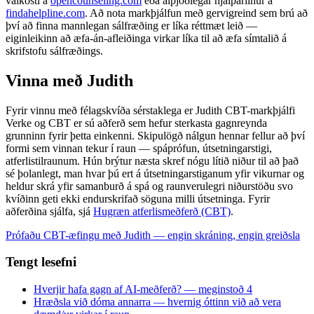
valkosti á
opencounseling.com
eða alþjóðlegar hjálparlínur á
findahelpline.com
. Að nota markþjálfun með gervigreind sem brú að
því að finna mannlegan sálfræðing er líka réttmæt leið —
eiginleikinn að æfa-án-afleiðinga virkar líka til að æfa símtalið á
skrifstofu sálfræðings.
Vinna með Judith
Fyrir vinnu með félagskvíða sérstaklega er Judith CBT-markþjálfi
Verke og CBT er sú aðferð sem hefur sterkasta gagnreynda
grunninn fyrir þetta einkenni. Skipulögð nálgun hennar fellur að því
formi sem vinnan tekur í raun — spáprófun, útsetningarstigi,
atferlistilraunum. Hún brýtur næsta skref nógu lítið niður til að það
sé þolanlegt, man hvar þú ert á útsetningarstiganum yfir vikurnar og
heldur skrá yfir samanburð á spá og raunverulegri niðurstöðu svo
kvíðinn geti ekki endurskrifað söguna milli útsetninga. Fyrir
aðferðina sjálfa, sjá
Hugræn atferlismeðferð (CBT)
.
Prófaðu CBT-æfingu með Judith — engin skráning, engin greiðsla
Tengt lesefni
Hverjir hafa gagn af AI-meðferð? — meginstoð 4
Hræðsla við dóma annarra — hvernig óttinn við að vera