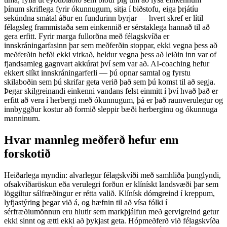
þínum skriflega fyrir ókunnugum, sitja í biðstofu, eiga þrjátíu
sekúndna smátal áður en fundurinn byrjar — hvert skref er lítil
félagsleg frammistaða sem einkennið er sérstaklega hannað til að
gera erfitt. Fyrir marga fullorðna með félagskvíða er
innskráningarfasinn þar sem meðferðin stoppar, ekki vegna þess að
meðferðin hefði ekki virkað, heldur vegna þess að leiðin inn var of
fjandsamleg gagnvart akkúrat því sem var að. AI-coaching hefur
ekkert slíkt innskráningarferli — þú opnar samtal og fyrstu
skilaboðin sem þú skrifar geta verið það sem þú komst til að segja.
Þegar skilgreinandi einkenni vandans felst einmitt í því hvað það er
erfitt að vera í herbergi með ókunnugum, þá er það raunverulegur og
innbyggður kostur að formið sleppir bæði herberginu og ókunnuga
manninum.
Hvar mannleg meðferð hefur enn
forskotið
Heiðarlega myndin: alvarlegur félagskvíði með samhliða þunglyndi,
ofsakvíðaröskun eða verulegri forðun er klínískt landsvæði þar sem
löggiltur sálfræðingur er rétta valið. Klínísk dómgreind í kreppum,
lyfjastýring þegar við á, og hæfnin til að vísa fólki í
sérfræðiumönnun eru hlutir sem markþjálfun með gervigreind getur
ekki sinnt og ætti ekki að þykjast geta. Hópmeðferð við félagskvíða