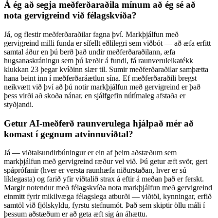
Á ég að segja meðferðaraðila mínum að ég sé að
nota gervigreind við félagskvíða?
Já, og flestir meðferðaraðilar fagna því. Markþjálfun með
gervigreind milli funda er sífellt eðlilegri sem viðbót — að æfa erfitt
samtal áður en þú berð það undir meðferðaraðilann, æfa
hugsanaskráningu sem þú lærðir á fundi, fá raunveruleikatékk
klukkan 23 þegar kvíðinn slær til. Sumir meðferðaraðilar samþætta
hana beint inn í meðferðaráætlun sína. Ef meðferðaraðili bregst
neikvætt við því að þú notir markþjálfun með gervigreind er það
þess virði að skoða nánar, en sjálfgefin nútímaleg afstaða er
styðjandi.
Getur AI-meðferð raunverulega hjálpað mér að
komast í gegnum atvinnuviðtal?
Já — viðtalsundirbúningur er ein af þeim aðstæðum sem
markþjálfun með gervigreind ræður vel við. Þú getur æft svör, gert
spáprófanir (hver er versta raunhæfa niðurstaðan, hver er sú
líklegasta) og farið yfir viðtalið strax á eftir á meðan það er ferskt.
Margir notendur með félagskvíða nota markþjálfun með gervigreind
einmitt fyrir mikilvæga félagslega atburði — viðtöl, kynningar, erfið
samtöl við fjölskyldu, fyrstu stefnumót. Það sem skiptir öllu máli í
þessum aðstæðum er að geta æft sig án áhættu.