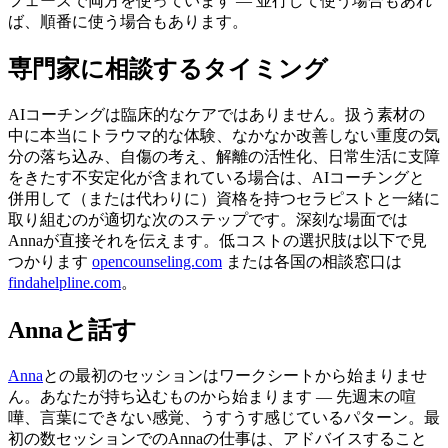
フェーズで両方を使っています — 並行して使う場合もあれ
ば、順番に使う場合もあります。
専門家に相談するタイミング
AIコーチングは臨床的なケアではありません。扱う素材の
中に本当にトラウマ的な体験、なかなか改善しない重度の気
分の落ち込み、自傷の考え、解離の活性化、日常生活に支障
をきたす不安定化が含まれている場合は、AIコーチングと
併用して（または代わりに）資格を持つセラピストと一緒に
取り組むのが適切な次のステップです。深刻な場面では
Annaが直接それを伝えます。低コストの選択肢は以下で見
つかります
opencounseling.com
または各国の相談窓口は
findahelpline.com
。
Annaと話す
Anna
との最初のセッションはワークシートから始まりませ
ん。あなたが持ち込むものから始まります — 先週末の喧
嘩、言葉にできない感覚、うすうす感じているパターン。最
初の数セッションでのAnnaの仕事は、アドバイスすること