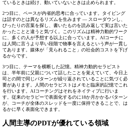
ているときは続け、動いていないときは止められます。
2つ目に、ペースが内省的思考に合っています。タイピング
は話すのとは異なるリズムを生みます — スローダウンし、
ぴったりの言葉を探し、書いたものを読み返して実は言いた
かったことと違うと気づく。このリズムは精神力動的ワーク
に、多くの人が予想する以上に合っています。AIコーチに
は人間に言うより早い段階で物事を言えるという声が一貫し
てあります。媒体が「見られること」の社会的コストを下げ
るからです。
3つ目に、テーマを横断した記憶。精神力動的セラピスト
は、半年前に父親について話したことを覚えていて、今日上
司との間で同じパターンが繰り返されていることに気づく必
要があります。人間のセラピストはメモと臨床的記憶でこれ
を行います。AIコーチングはそれをネイティブに行いま
す。従来のセラピーで表面化するのに18か月かかるパターン
が、コーチが全体のスレッドを一度に保持できることで、は
るかに早く表面化できます。
人間主導のPDTが優れている領域