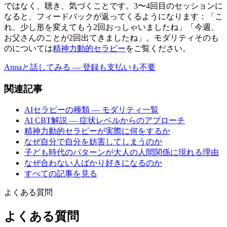
ではなく、聴き、気づくことです。3〜4回目のセッションに
なると、フィードバックが返ってくるようになります：「こ
れ、少し形を変えてもう2回おっしゃいましたね」「今週、
お父さんのことが2回出てきましたね」。モダリティそのも
のについては
精神力動的セラピー
をご覧ください。
Annaと話してみる — 登録も支払いも不要
関連記事
AIセラピーの種類 — モダリティ一覧
AI CBT解説 — 症状レベルからのアプローチ
精神力動的セラピーが実際に何をするか
なぜ自分で自分を妨害してしまうのか
子ども時代のパターンが大人の人間関係に現れる理由
なぜ合わない人ばかり好きになるのか
すべての記事を見る
よくある質問
よくある質問