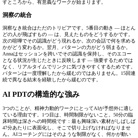
すところから、有意義なワークが始まります。
洞察の統合
洞察なき統合はただのトリビアです。5番目の動き — ほとん
どの人が飛ばすもの — は、見えたものをどうするかです。
次の喧嘩でその認識がどう現れるか。次の会話で何を求める
かがどう変わるか。翌月、パターンの力がどう弱まるか。
Annaはセッションを跨いでその認識を保持し、そのエコー
となる状況が生じたときに反映します — 強要するためでは
なく、リアルタイムでリンクに気づきやすくするためです。
パターンは一度理解したから緩むのではありません。15回連
続で異なる結末を経験したから緩むのです。
AI PDTの構造的な強み
3つのことが、精神力動的ワークにとってAIが予想外に適し
ている理由です。1つ目は、時間制限がないこと。50分の臨
床時間は深さへの時間税です：最も興味深い素材がしばしば
47分あたりに表面化し、そこで切り上げなければなりませ
ん。AIコーチングにはそのような制限がなく、何かが動い