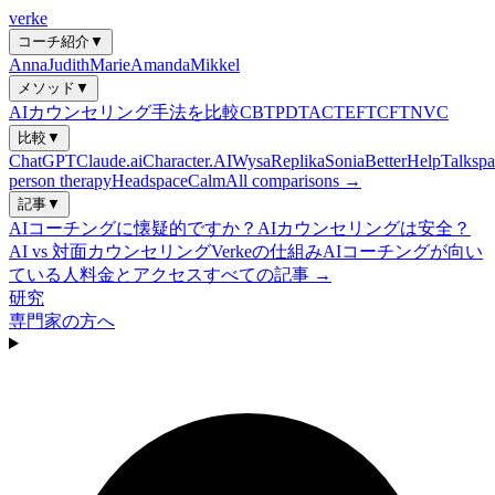
verke
コーチ紹介
▼
Anna
Judith
Marie
Amanda
Mikkel
メソッド
▼
AIカウンセリング手法を比較
CBT
PDT
ACT
EFT
CFT
NVC
比較
▼
ChatGPT
Claude.ai
Character.AI
Wysa
Replika
Sonia
BetterHelp
Talkspa
person therapy
Headspace
Calm
All comparisons →
記事
▼
AIコーチングに懐疑的ですか？
AIカウンセリングは安全？
AI vs 対面カウンセリング
Verkeの仕組み
AIコーチングが向い
ている人
料金とアクセス
すべての記事 →
研究
専門家の方へ