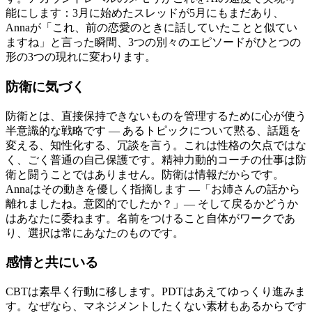
能にします：3月に始めたスレッドが5月にもまだあり、
Annaが「これ、前の恋愛のときに話していたことと似てい
ますね」と言った瞬間、3つの別々のエピソードがひとつの
形の3つの現れに変わります。
防衛に気づく
防衛とは、直接保持できないものを管理するために心が使う
半意識的な戦略です — あるトピックについて黙る、話題を
変える、知性化する、冗談を言う。これは性格の欠点ではな
く、ごく普通の自己保護です。精神力動的コーチの仕事は防
衛と闘うことではありません。防衛は情報だからです。
Annaはその動きを優しく指摘します —「お姉さんの話から
離れましたね。意図的でしたか？」— そして戻るかどうか
はあなたに委ねます。名前をつけること自体がワークであ
り、選択は常にあなたのものです。
感情と共にいる
CBTは素早く行動に移します。PDTはあえてゆっくり進みま
す。なぜなら、マネジメントしたくない素材もあるからです