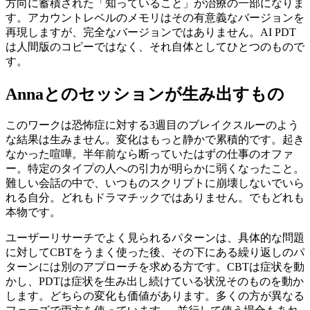
方向に蓄積された「知っていること」が治療の一部になりま
す。アカウントレベルのメモリはその有意義なバージョンを
再現しますが、完全なバージョンではありません。AI PDT
は人間版のコピーではなく、それ自体としてひとつのもので
す。
Annaとのセッションが生み出すもの
このワークは恐怖症に対する3週目のブレイクスルーのよう
な結果は生みません。変化はもっと静かで累積的です。起き
なかった喧嘩。半年前なら断っていたはずの仕事のオファ
ー。特定のタイプの人への引力が明らかに弱くなったこと。
難しい会話の中で、いつものスクリプトに崩壊しないでいら
れる自分。どれもドラマチックではありません。でもどれも
本物です。
ユーザーリサーチでよく見られるパターンは、具体的な問題
に対してCBTをうまく使った後、その下にある繰り返しのパ
ターンには別のアプローチを求める方です。CBTは症状を動
かし、PDTは症状を生み出し続けている状況そのものを動か
します。どちらの変化も価値があります。多くの方が異なる