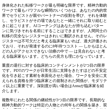
身体化された転移ワークが最も明確な限界です。精神力動的
ワークで最もパワフルな瞬間のいくつかは、あなたの内的世
界でセラピストが親やパートナーの役割を帯び、それを体験
し、セラピストがその場であなたと一緒にそれに取り組むと
きに起こります。AIコーチングはあなたが持ち込むパター
ンに気づきそれを名前にすることはできますが、人間同士の
転移の完全なレジスターはきれいに翻訳されません。そのレ
ジスターは不可欠だと考える臨床家もいれば、過大評価され
ており、それが発達するのに8年待つコスト — しかもほとん
どの人がアクセスできない治療の中で — は見合わないと考
える臨床家もいます。どちらの見方も理にかなっています。
重度の退行に対する臨床的コンテインメントが2つ目の限界
です。PDTのワークが日常生活に支障をきたすほどの不安定
化を引き起こす素材を表面化させた場合、ワークを安全に支
えられる資格を持つ臨床家との規制された関係が、モダリテ
ィ以上に重要です。深刻度が高い場合はAnnaが臨床家を紹
介します。
複数年にわたる関係の継続性が3つ目の限界です。長期的な
精神力動的ワークは特定の人物との何年もの関係を築き、双