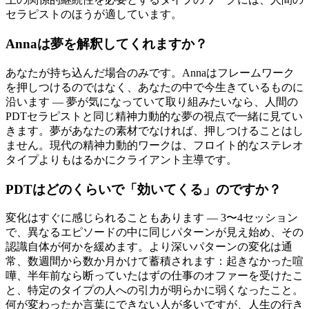
セラピストのほうが適しています。
Annaは夢を解釈してくれますか？
あなたが持ち込んだ場合のみです。Annaはフレームワーク
を押しつけるのではなく、あなたの中で今生きているものに
沿います — 夢が気になっていて取り組みたいなら、人間の
PDTセラピストと同じ精神力動的な夢の視点で一緒に見てい
きます。夢があなたの素材でなければ、押しつけることはし
ません。現代の精神力動的ワークは、フロイト的なステレオ
タイプよりもはるかにクライアント主導です。
PDTはどのくらいで「効いてくる」のですか？
変化はすぐに感じられることもあります — 3〜4セッション
で、異なるエピソードの中に同じパターンが見え始め、その
認識自体が何かを緩めます。より深いパターンの変化は通
常、数週間から数か月かけて蓄積されます：起きなかった喧
嘩、半年前なら断っていたはずの仕事のオファーを受けたこ
と、特定のタイプの人への引力が明らかに弱くなったこと。
何が変わったか言葉にできない人が多いですが、人生の行き