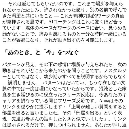
— それは感じてもらいたいのです。これまで場所を与えら
れなかった悲しみ、許されなかった怒り、別の名前で呼んで
きた渇望と共にいること — これが精神力動的ワークの真価
が発揮される層です。AIコーチングはこれに驚くほど合っ
ています：媒体のペースがワークのペースに合い、見つめる
顔がないことで、痛みを感じるものと十分な時間一緒にいる
ことが容易になり、それが動き出すのを可能にします。
「あのとき」と「今」をつなぐ
パターンが見え、その下の感情に場所が与えられたら、次の
動きはそれがどこから来たのかを問うことです。ノスタルジ
ーとしてではなく、幼少期がすべてを説明するからでもなく
— 説明しません — パターンはたいてい、もう存在しない文
脈の中では一度は理にかなっていたからです。混沌とした家
庭を生き延びるのに役立ったフリーズ反応は、今あなたのキ
ャリアを損なっている同じフリーズ反応です。Annaはその
リンクを穏やかに提示します：「上司が難しい質問をすると
部屋を出ると言いましたね。その『部屋を出る』という表
現、先週お母さんの話をしたときと似ていました」。リンク
は提示されるだけで、押しつけられません。あなたが押し返