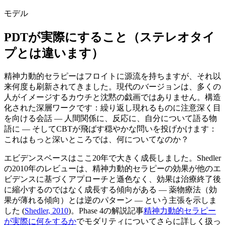
モデル
PDTが実際にすること（ステレオタイ
プとは違います）
精神力動的セラピーはフロイトに源流を持ちますが、それ以
来何度も刷新されてきました。現代のバージョンは、多くの
人がイメージするカウチと沈黙の戯画ではありません。構造
化された深層ワークです：繰り返し現れるものに注意深く目
を向ける会話 — 人間関係に、反応に、自分について語る物
語に — そしてCBTが飛ばす穏やかな問いを投げかけます：
これはもっと深いところでは、何についてなのか？
エビデンスベースはここ20年で大きく成長しました。Shedler
の2010年のレビューは、精神力動的セラピーの効果が他のエ
ビデンスに基づくアプローチと遜色なく、効果は治療終了後
に縮小するのではなく成長する傾向がある — 薬物療法（効
果が薄れる傾向）とは逆のパターン — という主張を示しま
した
(
Shedler, 2010
)
。Phase 4の解説記事
精神力動的セラピー
が実際に何をするか
でモダリティについてさらに詳しく扱っ