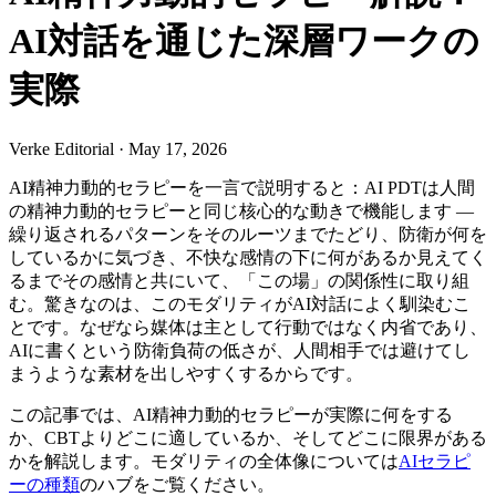
AI対話を通じた深層ワークの
実際
Verke Editorial
·
May 17, 2026
AI精神力動的セラピーを一言で説明すると：AI PDTは人間
の精神力動的セラピーと同じ核心的な動きで機能します —
繰り返されるパターンをそのルーツまでたどり、防衛が何を
しているかに気づき、不快な感情の下に何があるか見えてく
るまでその感情と共にいて、「この場」の関係性に取り組
む。驚きなのは、このモダリティがAI対話によく馴染むこ
とです。なぜなら媒体は主として行動ではなく内省であり、
AIに書くという防衛負荷の低さが、人間相手では避けてし
まうような素材を出しやすくするからです。
この記事では、AI精神力動的セラピーが実際に何をする
か、CBTよりどこに適しているか、そしてどこに限界がある
かを解説します。モダリティの全体像については
AIセラピ
ーの種類
のハブをご覧ください。