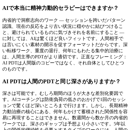
AIで本当に精神力動的セラピーはできますか？
内省的で洞察志向のワーク — セッションを跨いだパターン
認識、現在の反応をより古い状況に穏やかに結びつけるこ
と、避けられているものに気づきそれを名前にすること —
に対しては、AIは驚くほど良いフィットです。人間相手で
は言いにくい素材の開示を促すフォーマットだからです。深
い転移ワーク、重度の退行、何年にもわたる集中的治療に
は、人間主導のPDTがより適切です。正直なフレーミング：
AI PDTは人間版のコピーではなく、それ自体としてひとつ
のものです。
AI PDTは人間のPDTと同じ深さがありますか？
深さは可能です。むしろ期間のほうが大きな差別化要因で
す。AIコーチングは防衛負荷の低さのおかげで1回のセッシ
ョンで驚くほど深いところまで行けます。しかし、長期精神
力動治療の核心にある、何年もかけて蓄積された関係性を容
易に再現することはできません。数週間から数か月の内省的
ワークでは、深さのギャップは予想より小さいです。5年以
上の関係的継続性を必要とするタイプのワークには、人間の