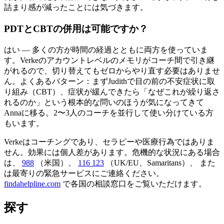
詰まり感が減ったことには気づきます。
PDTとCBTの併用は可能ですか？
はい — 多くの方が時間の経過とともに両方を使っていま
す。Verkeのアカウントレベルのメモリがコーチ間で引き継
がれるので、切り替えてもゼロからやり直す必要はありませ
ん。よくあるパターン：まずJudithで目の前の不安症状に取
り組み（CBT）、症状が緩んできたら「なぜこれが繰り返さ
れるのか」という根本的な問いのほうが気になってきて
Annaに移る。2〜3人のコーチを並行して使い分けている方
もいます。
Verkeはコーチングであり、セラピーや医療行為ではありま
せん。効果には個人差があります。危機的な状況にある場合
は、
988
（米国）、
116 123
（UK/EU、Samaritans）、
また
は最寄りの緊急サービスにご連絡ください。
findahelpline.com
で各国の相談窓口をご覧いただけます。
探す