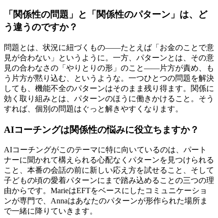
「関係性の問題」と「関係性のパターン」は、ど
う違うのですか？
問題とは、状況に紐づくもの――たとえば「お金のことで意
見が合わない」というように。一方、パターンとは、その意
見の合わなさの「やりとりの形」のこと――片方が責め、も
う片方が黙り込む、というような。一つひとつの問題を解決
しても、機能不全のパターンはそのまま残り得ます。関係に
効く取り組みとは、パターンのほうに働きかけること。そう
すれば、個別の問題はぐっと解きやすくなります。
AIコーチングは関係性の悩みに役立ちますか？
AIコーチングがこのテーマに特に向いているのは、パート
ナーに聞かれて構えられる心配なくパターンを見つけられる
こと、本番の会話の前に新しい応え方を試せること、そして
子どもの頃の愛着パターンにまで踏み込めることの三つの理
由からです。MarieはEFTをベースにしたコミュニケーショ
ンが専門で、Annaはあなたのパターンが形作られた場所ま
で一緒に降りていきます。