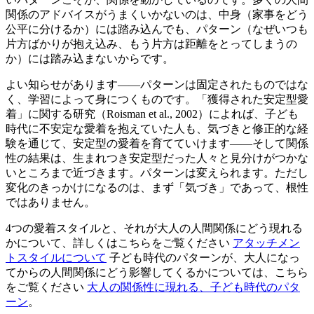
関係のアドバイスがうまくいかないのは、中身（家事をどう
公平に分けるか）には踏み込んでも、パターン（なぜいつも
片方ばかりが抱え込み、もう片方は距離をとってしまうの
か）には踏み込まないからです。
よい知らせがあります——パターンは固定されたものではな
く、学習によって身につくものです。「獲得された安定型愛
着」に関する研究（Roisman et al., 2002）によれば、子ども
時代に不安定な愛着を抱えていた人も、気づきと修正的な経
験を通じて、安定型の愛着を育てていけます——そして関係
性の結果は、生まれつき安定型だった人々と見分けがつかな
いところまで近づきます。パターンは変えられます。ただし
変化のきっかけになるのは、まず「気づき」であって、根性
ではありません。
4つの愛着スタイルと、それが大人の人間関係にどう現れる
かについて、詳しくはこちらをご覧ください
アタッチメン
トスタイルについて
子ども時代のパターンが、大人になっ
てからの人間関係にどう影響してくるかについては、こちら
をご覧ください
大人の関係性に現れる、子ども時代のパタ
ーン
。