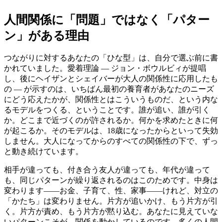
人間関係に「問題」ではなく「パター
ン」がある理由
つながりに対するあなたの「ひな型」は、自分で選ぶ前に書
かれていました。愛着理論 — ジョン・ボウルビィが提唱
し、後にヘイザンとシェイバーが大人の関係性に応用したも
の — が示すのは、いちばん最初の養育者があなたのニーズ
にどう応えたかが、関係性とはこういうものだ、という内な
るモデルをつくる、ということです。誰が追い、誰が引く
か。どこまで近づくのが許されるか。何かを求めたときに何
が起こるか。そのモデルは、18歳になったからといって失効
しません。大人になってからのすべての関係性の下で、ずっ
と動き続けています。
相手が違っても、付き合う友人が違っても、年代が違って
も、同じパターンが繰り返されるのはこのためです。中身は
変わります——お金、子育て、性、家事——けれど、対立の
「かたち」は変わりません。片方が追いかけ、もう片方が引
く。片方が責め、もう片方が黙り込む。あなたに見えていな
いパターンこそが、関係を動かしているのです。多くの人間