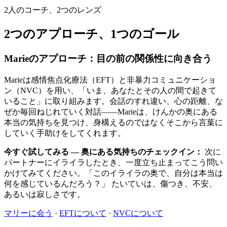
2人のコーチ、2つのレンズ
2つのアプローチ、1つのゴール
Marieのアプローチ：目の前の関係性に向き合う
Marieは感情焦点化療法（EFT）と非暴力コミュニケーショ
ン（NVC）を用い、「いま、あなたとその人の間で起きて
いること」に取り組みます。会話のすれ違い、心の距離、な
ぜか毎回ねじれていく対話――Marieは、けんかの奥にある
本当の気持ちを見つけ、身構えるのではなくそこから言葉に
していく手助けをしてくれます。
今すぐ試してみる — 奥にある気持ちのチェックイン：
次に
パートナーにイライラしたとき、一度立ち止まってこう問い
かけてみてください。「このイライラの奥で、自分は本当は
何を感じているんだろう？」 たいていは、傷つき、不安、
あるいは寂しさです。
マリーに会う
·
EFTについて
·
NVCについて