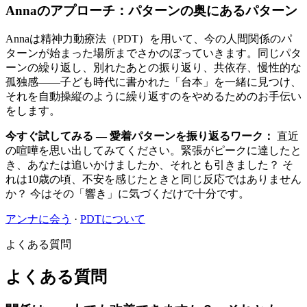
Annaのアプローチ：パターンの奥にあるパターン
Annaは精神力動療法（PDT）を用いて、今の人間関係のパ
ターンが始まった場所までさかのぼっていきます。同じパタ
ーンの繰り返し、別れたあとの振り返り、共依存、慢性的な
孤独感——子ども時代に書かれた「台本」を一緒に見つけ、
それを自動操縦のように繰り返すのをやめるためのお手伝い
をします。
今すぐ試してみる — 愛着パターンを振り返るワーク：
直近
の喧嘩を思い出してみてください。緊張がピークに達したと
き、あなたは追いかけましたか、それとも引きました？ そ
れは10歳の頃、不安を感じたときと同じ反応ではありません
か？ 今はその「響き」に気づくだけで十分です。
アンナに会う
·
PDTについて
よくある質問
よくある質問