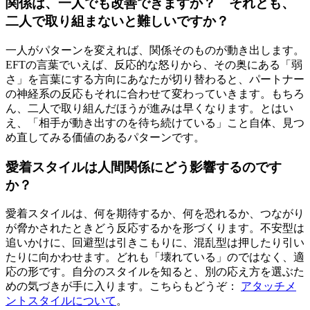
関係は、一人でも改善できますか？ それとも、
二人で取り組まないと難しいですか？
一人がパターンを変えれば、関係そのものが動き出します。
EFTの言葉でいえば、反応的な怒りから、その奥にある「弱
さ」を言葉にする方向にあなたが切り替わると、パートナー
の神経系の反応もそれに合わせて変わっていきます。もちろ
ん、二人で取り組んだほうが進みは早くなります。とはい
え、「相手が動き出すのを待ち続けている」こと自体、見つ
め直してみる価値のあるパターンです。
愛着スタイルは人間関係にどう影響するのです
か？
愛着スタイルは、何を期待するか、何を恐れるか、つながり
が脅かされたときどう反応するかを形づくります。不安型は
追いかけに、回避型は引きこもりに、混乱型は押したり引い
たりに向かわせます。どれも「壊れている」のではなく、適
応の形です。自分のスタイルを知ると、別の応え方を選ぶた
めの気づきが手に入ります。こちらもどうぞ：
アタッチメ
ントスタイルについて
。