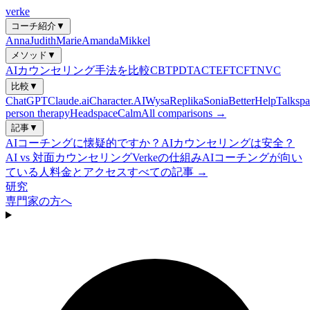
verke
コーチ紹介
▼
Anna
Judith
Marie
Amanda
Mikkel
メソッド
▼
AIカウンセリング手法を比較
CBT
PDT
ACT
EFT
CFT
NVC
比較
▼
ChatGPT
Claude.ai
Character.AI
Wysa
Replika
Sonia
BetterHelp
Talkspa
person therapy
Headspace
Calm
All comparisons →
記事
▼
AIコーチングに懐疑的ですか？
AIカウンセリングは安全？
AI vs 対面カウンセリング
Verkeの仕組み
AIコーチングが向い
ている人
料金とアクセス
すべての記事 →
研究
専門家の方へ