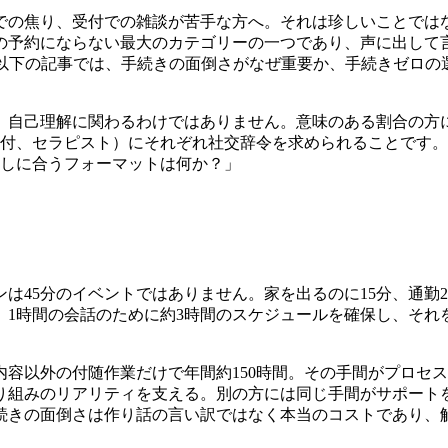
での焦り、受付での雑談が苦手な方へ。それは珍しいことでは
の予約にならない最大のカテゴリーの一つであり、声に出して
。以下の記事では、手続きの面倒さがなぜ重要か、手続きゼロの
、自己理解に関わるわけではありません。意味のある割合の方
付、セラピスト）にそれぞれ社交辞令を求められることです。
らしに合うフォーマットは何か？」
は45分のイベントではありません。家を出るのに15分、通勤2
ほど。1時間の会話のために約3時間のスケジュールを確保し、そ
内容以外の付随作業だけで年間約150時間。その手間がプロセス
り組みのリアリティを支える。別の方には同じ手間がサポート
続きの面倒さは作り話の言い訳ではなく本当のコストであり、