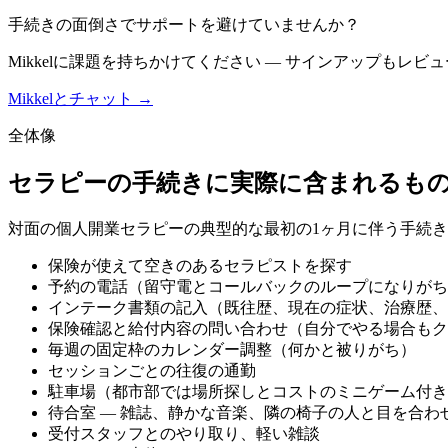
手続きの面倒さでサポートを避けていませんか？
Mikkelに課題を持ちかけてください — サインアップもレ
Mikkelとチャット →
全体像
セラピーの手続きに実際に含まれるも
対面の個人開業セラピーの典型的な最初の1ヶ月に伴う手続
保険が使えて空きのあるセラピストを探す
予約の電話（留守電とコールバックのループになりがち
インテーク書類の記入（既往歴、現在の症状、治療歴、
保険確認と給付内容の問い合わせ（自分でやる場合もク
毎週の固定枠のカレンダー調整（何かと被りがち）
セッションごとの往復の通勤
駐車場（都市部では場所探しとコストのミニゲーム付き
待合室 — 雑誌、静かな音楽、隣の椅子の人と目を合わ
受付スタッフとのやり取り、軽い雑談