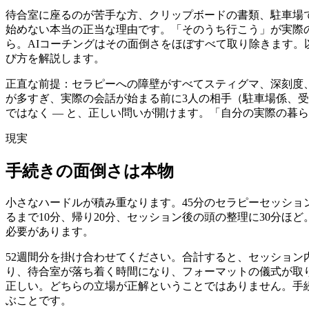
待合室に座るのが苦手な方、クリップボードの書類、駐車場
始めない本当の正当な理由です。「そのうち行こう」が実際
ら。AIコーチングはその面倒さをほぼすべて取り除きます
び方を解説します。
正直な前提：セラピーへの障壁がすべてスティグマ、深刻度
が多すぎ、実際の会話が始まる前に3人の相手（駐車場係、受
ではなく — と、正しい問いが開けます。「自分の実際の暮
現実
手続きの面倒さは本物
小さなハードルが積み重なります。45分のセラピーセッション
るまで10分、帰り20分、セッション後の頭の整理に30分
必要があります。
52週間分を掛け合わせてください。合計すると、セッション
り、待合室が落ち着く時間になり、フォーマットの儀式が取
正しい。どちらの立場が正解ということではありません。手
ぶことです。