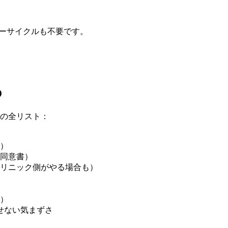
ビューサイクルも不要です。
の
きの全リスト：
）
同意書）
リニック側がやる場合も）
）
せない気まずさ