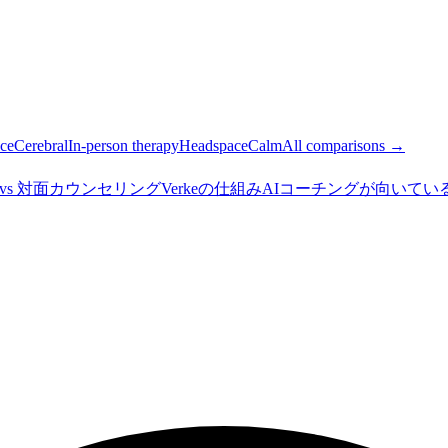
ce
Cerebral
In-person therapy
Headspace
Calm
All comparisons →
I vs 対面カウンセリング
Verkeの仕組み
AIコーチングが向いてい