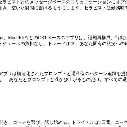
セラピストとのメッセージベースのコミュニケーションにオプ
除き、空いた瞬間に書けるようにします。セラピストは勤務時
bot、MoodKitなどのCBTベースのアプリは、認知再構成
ケジュールの負担なし。トレードオフ：あなた固有の状況への
ectlyなどのアプリは構造化されたプロンプトと週単位のパターン
 — あなたとプロンプトと浮かび上がるものだけ。すべての
を開き、コーチを選び、話し始める。トライアルは7日間、ニッ