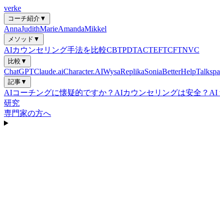
verke
コーチ紹介
▼
Anna
Judith
Marie
Amanda
Mikkel
メソッド
▼
AIカウンセリング手法を比較
CBT
PDT
ACT
EFT
CFT
NVC
比較
▼
ChatGPT
Claude.ai
Character.AI
Wysa
Replika
Sonia
BetterHelp
Talkspa
記事
▼
AIコーチングに懐疑的ですか？
AIカウンセリングは安全？
A
研究
専門家の方へ