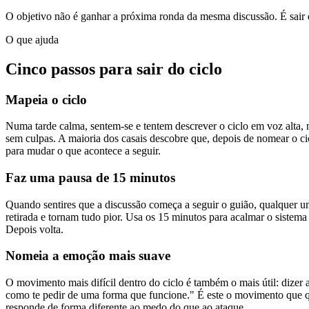
O objetivo não é ganhar a próxima ronda da mesma discussão. É sair da
O que ajuda
Cinco passos para sair do ciclo
Mapeia o ciclo
Numa tarde calma, sentem-se e tentem descrever o ciclo em voz alta, n
sem culpas. A maioria dos casais descobre que, depois de nomear o ci
para mudar o que acontece a seguir.
Faz uma pausa de 15 minutos
Quando sentires que a discussão começa a seguir o guião, qualquer 
retirada e tornam tudo pior. Usa os 15 minutos para acalmar o sistema
Depois volta.
Nomeia a emoção mais suave
O movimento mais difícil dentro do ciclo é também o mais útil: dizer
como te pedir de uma forma que funcione." É este o movimento que que
responde de forma diferente ao medo do que ao ataque.