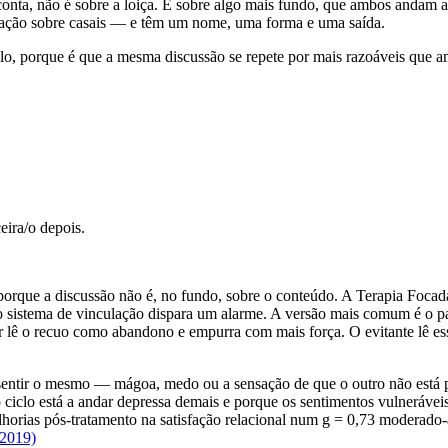
 conta, não é sobre a loiça. É sobre algo mais fundo, que ambos andam a
igação sobre casais — e têm um nome, uma forma e uma saída.
iclo, porque é que a mesma discussão se repete por mais razoáveis que a
eira/o depois.
rque a discussão não é, no fundo, sobre o conteúdo. A Terapia Focada
stema de vinculação dispara um alarme. A versão mais comum é o padr
r lê o recuo como abandono e empurra com mais força. O evitante lê ess
a sentir o mesmo — mágoa, medo ou a sensação de que o outro não está
clo está a andar depressa demais e porque os sentimentos vulneráveis s
orias pós-tratamento na satisfação relacional num g = 0,73 moderado-
 2019)