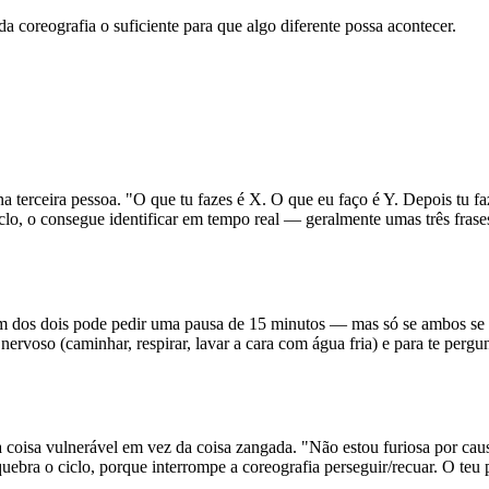
 coreografia o suficiente para que algo diferente possa acontecer.
a terceira pessoa. "O que tu fazes é X. O que eu faço é Y. Depois tu f
clo, o consegue identificar em tempo real — geralmente umas três frase
um dos dois pode pedir uma pausa de 15 minutos — mas só se ambos se
 nervoso (caminhar, respirar, lavar a cara com água fria) e para te perg
 a coisa vulnerável em vez da coisa zangada. "Não estou furiosa por ca
bra o ciclo, porque interrompe a coreografia perseguir/recuar. O teu 