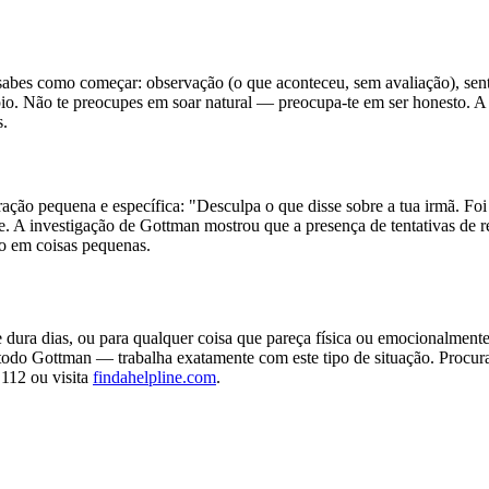
bes como começar: observação (o que aconteceu, sem avaliação), sentim
cípio. Não te preocupes em soar natural — preocupa-te em ser honesto. A 
s.
ação pequena e específica: "Desculpa o que disse sobre a tua irmã. Fo
e. A investigação de Gottman mostrou que a presença de tentativas de 
ro em coisas pequenas.
ue dura dias, ou para qualquer coisa que pareça física ou emocionalment
do Gottman — trabalha exatamente com este tipo de situação. Procura 
 112 ou visita
findahelpline.com
.