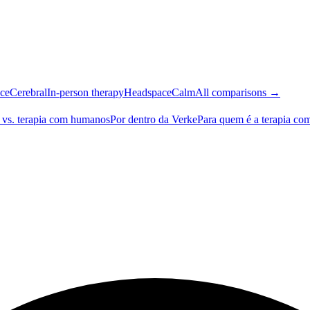
ce
Cerebral
In-person therapy
Headspace
Calm
All comparisons →
 vs. terapia com humanos
Por dentro da Verke
Para quem é a terapia co