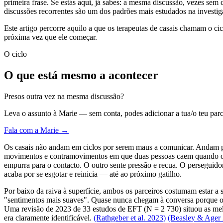
primeira frase. Se estás aqui, já sabes: a mesma discussão, vezes sem
discussões recorrentes são um dos padrões mais estudados na invest
Este artigo percorre aquilo a que os terapeutas de casais chamam o c
próxima vez que ele começar.
O ciclo
O que está mesmo a acontecer
Presos outra vez na mesma discussão?
Leva o assunto à Marie — sem conta, podes adicionar a tua/o teu parc
Fala com a Marie →
Os casais não andam em ciclos por serem maus a comunicar. Andam po
movimentos e contramovimentos em que duas pessoas caem quando o si
empurra para o contacto. O outro sente pressão e recua. O perseguido
acaba por se esgotar e reinicia — até ao próximo gatilho.
Por baixo da raiva à superfície, ambos os parceiros costumam estar 
"sentimentos mais suaves". Quase nunca chegam à conversa porque o ci
Uma revisão de 2023 de 33 estudos de EFT (N = 2 730) situou as melh
era claramente identificável.
(Rathgeber et al. 2023)
(Beasley & Ager