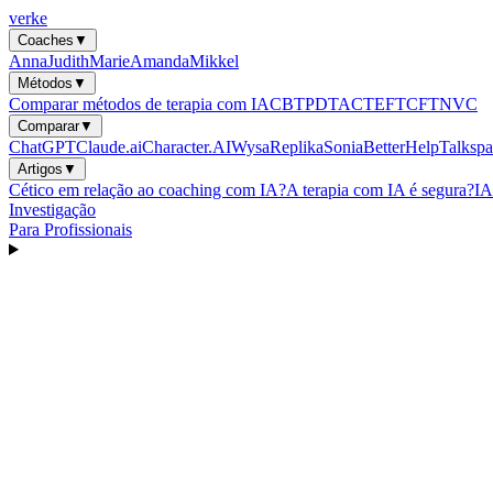
verke
Coaches
▼
Anna
Judith
Marie
Amanda
Mikkel
Métodos
▼
Comparar métodos de terapia com IA
CBT
PDT
ACT
EFT
CFT
NVC
Comparar
▼
ChatGPT
Claude.ai
Character.AI
Wysa
Replika
Sonia
BetterHelp
Talkspa
Artigos
▼
Cético em relação ao coaching com IA?
A terapia com IA é segura?
IA
Investigação
Para Profissionais