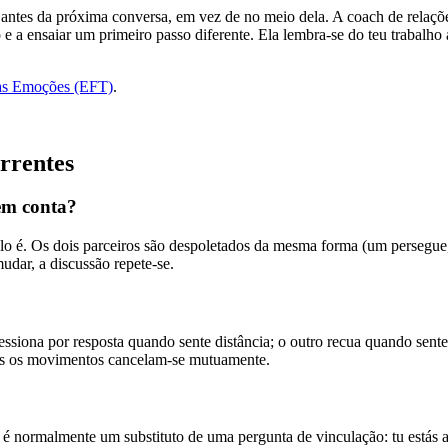
o antes da próxima conversa, em vez de no meio dela. A coach de relaç
 e a ensaiar um primeiro passo diferente. Ela lembra-se do teu trabalho
as Emoções (EFT)
.
orrentes
sem conta?
lo é. Os dois parceiros são despoletados da mesma forma (um persegue
udar, a discussão repete-se.
essiona por resposta quando sente distância; o outro recua quando sen
mas os movimentos cancelam-se mutuamente.
— é normalmente um substituto de uma pergunta de vinculação: tu está