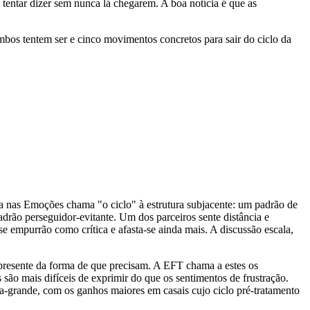
 tentar dizer sem nunca lá chegarem. A boa notícia é que as
mbos tentem ser e cinco movimentos concretos para sair do ciclo da
 nas Emoções chama "o ciclo" à estrutura subjacente: um padrão de
ão perseguidor-evitante. Um dos parceiros sente distância e
e empurrão como crítica e afasta-se ainda mais. A discussão escala,
 presente da forma de que precisam. A EFT chama a estes os
ão mais difíceis de exprimir do que os sentimentos de frustração.
a-grande, com os ganhos maiores em casais cujo ciclo pré-tratamento