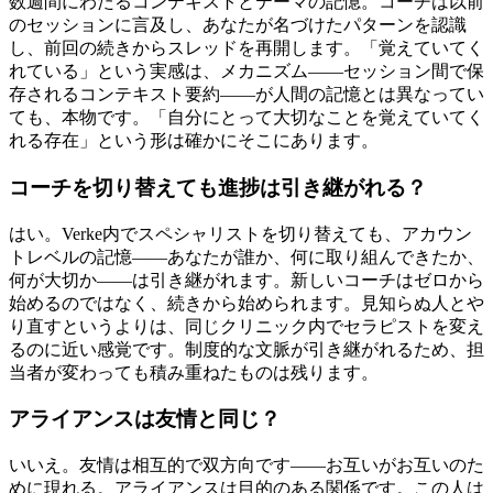
数週間にわたるコンテキストとテーマの記憶。コーチは以前
のセッションに言及し、あなたが名づけたパターンを認識
し、前回の続きからスレッドを再開します。「覚えていてく
れている」という実感は、メカニズム——セッション間で保
存されるコンテキスト要約——が人間の記憶とは異なってい
ても、本物です。「自分にとって大切なことを覚えていてく
れる存在」という形は確かにそこにあります。
コーチを切り替えても進捗は引き継がれる？
はい。Verke内でスペシャリストを切り替えても、アカウン
トレベルの記憶——あなたが誰か、何に取り組んできたか、
何が大切か——は引き継がれます。新しいコーチはゼロから
始めるのではなく、続きから始められます。見知らぬ人とや
り直すというよりは、同じクリニック内でセラピストを変え
るのに近い感覚です。制度的な文脈が引き継がれるため、担
当者が変わっても積み重ねたものは残ります。
アライアンスは友情と同じ？
いいえ。友情は相互的で双方向です——お互いがお互いのた
めに現れる。アライアンスは目的のある関係です。この人は