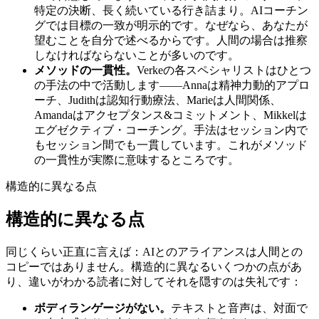
特定の決断、長く続いている行き詰まり。AIコーチン
グでは目標の一致が明示的です。なぜなら、あなたが
望むことを自分で述べるからです。人間の場合は推察
しなければならないことが多いのです。
メソッドの一貫性。
Verkeの各スペシャリストはひとつ
の手法の中で活動します——Annaは精神力動的アプロ
ーチ、Judithは認知行動療法、Marieは人間関係、
Amandaはアクセプタンス&コミットメント、Mikkelは
エグゼクティブ・コーチング。手法はセッション内で
もセッション間でも一貫しています。これがメソッド
の一貫性が実際に意味するところです。
構造的に異なる点
構造的に異なる点
同じくらい正直に言えば：AIとのアライアンスは人間との
コピーではありません。構造的に異なるいくつかの点があ
り、違いがわかる読者に対してそれを隠すのは失礼です：
ボディランゲージがない。
テキストと音声は、対面で