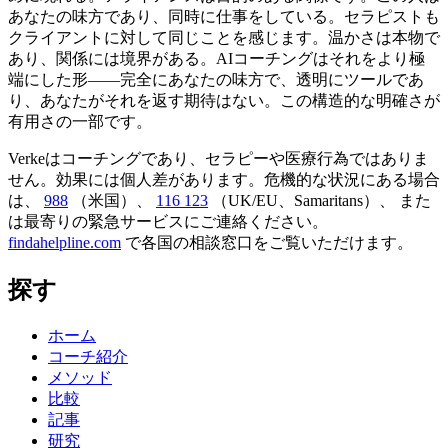
あなたの味方であり、同時に仕事をしている。セラピストも
クライアントに対して同じことを感じます。温かさは本物で
あり、関係には境界がある。AIコーチングはそれをより極
端にした形——完全にあなたの味方で、透明にツールであ
り、あなたがそれを返す期待はない。この構造的な明確さが
有用さの一部です。
Verkeはコーチングであり、セラピーや医療行為ではありま
せん。効果には個人差があります。危機的な状況にある場合
は、
988
（米国）、
116 123
（UK/EU、Samaritans）、
また
は最寄りの緊急サービスにご連絡ください。
findahelpline.com
で各国の相談窓口をご覧いただけます。
探す
ホーム
コーチ紹介
メソッド
比較
記事
研究