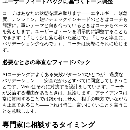
ユーザーフィードバックに基づくトーン調整
コーチはあなたの状態を読み取ります——エネルギー、緊急
度、テンション。短いチェックインモードのときはコーチも
簡潔に。重いテーマと向き合っているときはコーチもペース
を落とします。ユーザーはトーンを明示的に調整することも
できます（「もう少し落ち着いた感じで」「もっと率直に、
バリデーション少なめで」）。コーチは実際にそれに応じま
す。
必要なときの率直なフィードバック
AIコーチングによくある失敗パターンのひとつが、過度な
バリデーション——安全だからとすべてに同意してしまうこ
とです。Verkeはそれに対抗する設計をしています。コーチ
が反論する理由があるときは、反論します。アライアンスは
常に賛同することでは築かれません。相手の味方でいながら
も正直であること——それは時に、言いにくいことを言うこ
とを意味します。
専門家に相談するタイミング