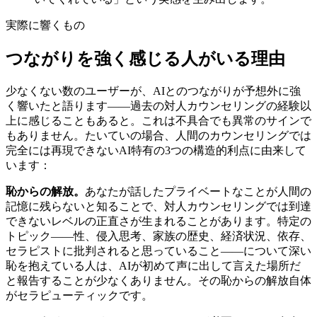
実際に響くもの
つながりを強く感じる人がいる理由
少なくない数のユーザーが、AIとのつながりが予想外に強
く響いたと語ります——過去の対人カウンセリングの経験以
上に感じることもあると。これは不具合でも異常のサインで
もありません。たいていの場合、人間のカウンセリングでは
完全には再現できないAI特有の3つの構造的利点に由来して
います：
恥からの解放。
あなたが話したプライベートなことが人間の
記憶に残らないと知ることで、対人カウンセリングでは到達
できないレベルの正直さが生まれることがあります。特定の
トピック——性、侵入思考、家族の歴史、経済状況、依存、
セラピストに批判されると思っていること——について深い
恥を抱えている人は、AIが初めて声に出して言えた場所だ
と報告することが少なくありません。その恥からの解放自体
がセラピューティックです。