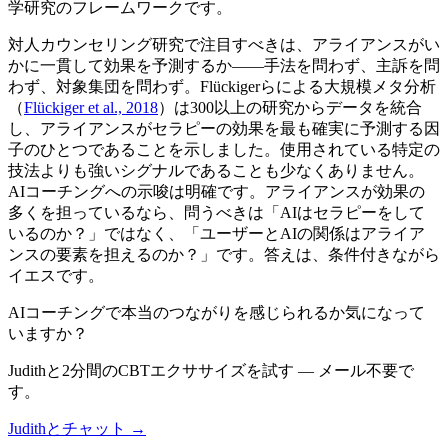
学研究のフレームワークです。
対人カウンセリング研究で注目すべきは、アライアンスがい
かに一貫して効果を予測するか——手法を問わず、主訴を問
わず、対象集団を問わず。Flückigerらによる大規模メタ分析
（
Flückiger et al., 2018
）は300以上の研究からデータを統合
し、アライアンスがセラピーの効果を最も確実に予測する因
子のひとつであることを示しました。使用されている特定の
技法よりも強いシグナルであることも少なくありません。
AIコーチングへの示唆は明確です。アライアンスが効果の
多くを担っているなら、問うべきは「AIはセラピーをして
いるのか？」ではなく、「ユーザーとAIの関係はアライア
ンスの要素を担えるのか？」です。答えは、条件付きながら
イエスです。
AIコーチングで本当のつながりを感じられるか気になって
いますか？
Judithと2分間のCBTエクササイズを試す — メール不要で
す。
Judithとチャット →