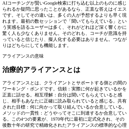
AIコーチングが賢いGoogle検索に打ち込む以上のものに感じ
られるか疑問に思ったことがあるなら、正直な答えはイエス
です。そしてその違いは、多くの人が予想するよりも早く現
れます。最初の数セッションで「聞いてもらえている」とい
う実感を語るユーザーは多く、それがどれほど深く響くかに
驚く人も少なくありません。そのどれも、コーチが意識を持
っていると信じたり、擬人化する必要はありません。つなが
りはどちらにしても機能します。
アライアンスの意味
治療的アライアンスとは
アライアンスとは、クライアントとサポートする側との間の
ワーキング・ボンドです。信頼：実際に何が起きているかを
正直に話せる。相互理解：自分は聞いてもらえていると感
じ、相手もあなたに正確に読み取られていると感じる。共有
された目標：何に向かって取り組んでいるか合意している。
メソッドの一貫性：どうやってそこに到達するか合意してい
る。この4つの要素が、1970年代に最初に定式化され、その
後数十年の研究で精緻化されたアライアンスの標準的な心理