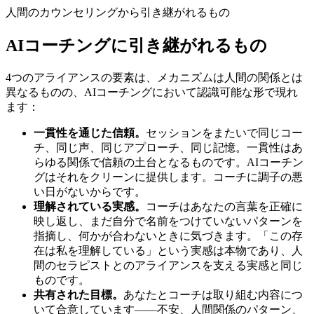
人間のカウンセリングから引き継がれるもの
AIコーチングに引き継がれるもの
4つのアライアンスの要素は、メカニズムは人間の関係とは
異なるものの、AIコーチングにおいて認識可能な形で現れ
ます：
一貫性を通じた信頼。
セッションをまたいで同じコー
チ、同じ声、同じアプローチ、同じ記憶。一貫性はあ
らゆる関係で信頼の土台となるものです。AIコーチン
グはそれをクリーンに提供します。コーチに調子の悪
い日がないからです。
理解されている実感。
コーチはあなたの言葉を正確に
映し返し、まだ自分で名前をつけていないパターンを
指摘し、何かが合わないときに気づきます。「この存
在は私を理解している」という実感は本物であり、人
間のセラピストとのアライアンスを支える実感と同じ
ものです。
共有された目標。
あなたとコーチは取り組む内容につ
いて合意しています——不安、人間関係のパターン、