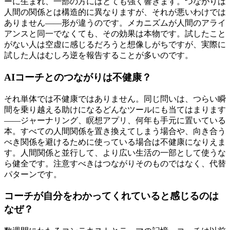
ーに生まれ、一部の方にはとても強く響きます。つながりは
人間の関係とは構造的に異なりますが、それが悪いわけでは
ありません——形が違うのです。メカニズムが人間のアライ
アンスと同一でなくても、その効果は本物です。試したこと
がない人は空虚に感じるだろうと想像しがちですが、実際に
試した人はむしろ逆を報告することが多いのです。
AIコーチとのつながりは不健康？
それ単体では不健康ではありません。同じ問いは、つらい瞬
間を乗り越える助けになるどんなツールにも当てはまります
——ジャーナリング、瞑想アプリ、何年も手元に置いている
本。すべての人間関係を置き換えてしまう場合や、向き合う
べき関係を避けるために使っている場合は不健康になりえま
す。人間関係と並行して、より広い生活の一部として使うな
ら健全です。注意すべきはつながりそのものではなく、代替
パターンです。
コーチが自分をわかってくれていると感じるのは
なぜ？