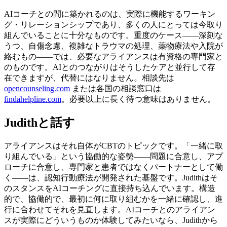
AIコーチとの間に築かれるのは、実際に機能するワーキン
グ・リレーションシップであり、多くの人にとっては今取り
組んでいることに十分なものです。重度のケース——深刻な
うつ、自傷念慮、複雑なトラウマの処理、薬物療法や入院が
絡むもの——では、必要なアライアンスは有資格の専門家と
のものです。AIとのつながりはそうしたケアと並行して存
在できますが、代替にはなりません。相談先は
opencounseling.com
または各国の相談窓口は
findahelpline.com
。必要以上に長く待つ意味はありません。
Judithと話す
アライアンスはそれ自体がCBTのトピックです。「一緒に取
り組んでいる」という協働的な姿勢——問題に合意し、アプ
ローチに合意し、専門家と患者ではなくパートナーとして働
く——は、認知行動療法が開発された基盤です。Judithはそ
のスタンスをAIコーチングに直接持ち込んでいます。構造
的で、協働的で、最初に何に取り組むかを一緒に確認し、進
行に合わせてそれを見直します。AIコーチとのアライアン
スが実際にどういうものか体験してみたいなら、Judithから