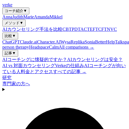
verke
コーチ紹介
▼
Anna
Judith
Marie
Amanda
Mikkel
メソッド
▼
AIカウンセリング手法を比較
CBT
PDT
ACT
EFT
CFT
NVC
比較
▼
ChatGPT
Claude.ai
Character.AI
Wysa
Replika
Sonia
BetterHelp
Talkspa
person therapy
Headspace
Calm
All comparisons →
記事
▼
AIコーチングに懐疑的ですか？
AIカウンセリングは安全？
AI vs 対面カウンセリング
Verkeの仕組み
AIコーチングが向い
ている人
料金とアクセス
すべての記事 →
研究
専門家の方へ