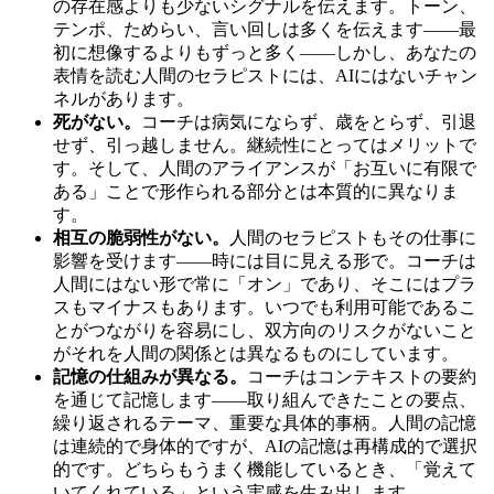
の存在感よりも少ないシグナルを伝えます。トーン、
テンポ、ためらい、言い回しは多くを伝えます——最
初に想像するよりもずっと多く——しかし、あなたの
表情を読む人間のセラピストには、AIにはないチャン
ネルがあります。
死がない。
コーチは病気にならず、歳をとらず、引退
せず、引っ越しません。継続性にとってはメリットで
す。そして、人間のアライアンスが「お互いに有限で
ある」ことで形作られる部分とは本質的に異なりま
す。
相互の脆弱性がない。
人間のセラピストもその仕事に
影響を受けます——時には目に見える形で。コーチは
人間にはない形で常に「オン」であり、そこにはプラ
スもマイナスもあります。いつでも利用可能であるこ
とがつながりを容易にし、双方向のリスクがないこと
がそれを人間の関係とは異なるものにしています。
記憶の仕組みが異なる。
コーチはコンテキストの要約
を通じて記憶します——取り組んできたことの要点、
繰り返されるテーマ、重要な具体的事柄。人間の記憶
は連続的で身体的ですが、AIの記憶は再構成的で選択
的です。どちらもうまく機能しているとき、「覚えて
いてくれている」という実感を生み出します。