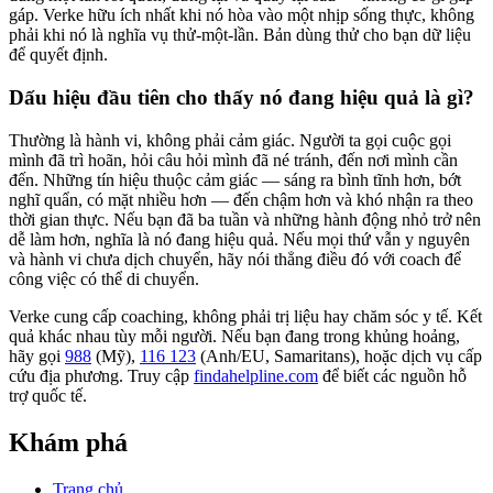
gáp. Verke hữu ích nhất khi nó hòa vào một nhịp sống thực, không
phải khi nó là nghĩa vụ thử-một-lần. Bản dùng thử cho bạn dữ liệu
để quyết định.
Dấu hiệu đầu tiên cho thấy nó đang hiệu quả là gì?
Thường là hành vi, không phải cảm giác. Người ta gọi cuộc gọi
mình đã trì hoãn, hỏi câu hỏi mình đã né tránh, đến nơi mình cần
đến. Những tín hiệu thuộc cảm giác — sáng ra bình tĩnh hơn, bớt
nghĩ quẩn, có mặt nhiều hơn — đến chậm hơn và khó nhận ra theo
thời gian thực. Nếu bạn đã ba tuần và những hành động nhỏ trở nên
dễ làm hơn, nghĩa là nó đang hiệu quả. Nếu mọi thứ vẫn y nguyên
và hành vi chưa dịch chuyển, hãy nói thẳng điều đó với coach để
công việc có thể di chuyển.
Verke cung cấp coaching, không phải trị liệu hay chăm sóc y tế. Kết
quả khác nhau tùy mỗi người. Nếu bạn đang trong khủng hoảng,
hãy gọi
988
(Mỹ),
116 123
(Anh/EU, Samaritans),
hoặc dịch vụ cấp
cứu địa phương. Truy cập
findahelpline.com
để biết các nguồn hỗ
trợ quốc tế.
Khám phá
Trang chủ