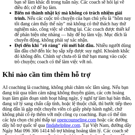
bạn sẽ làm khác đi trong tuần này. Các coach sẽ hỏi lại về
điều đó; cứ để họ làm.
Biến nó thành nhật ký mà không có trách nhiệm giải
trình.
Nếu các cuộc trò chuyện của bạn chủ yếu là "hôm nay
tôi đang cảm thấy thế này" mà không có thử thách hay thử
nghiệm nào, công việc sẽ chững lại. Các coach được thiết kế
để phản biện nhẹ nhàng — hãy để họ làm vậy. Mục đích là
chuyển động, không phải sự xác nhận.
Đợi đến khi "rõ ràng" rồi mới bắt đầu.
Nhiều người dùng
lần đầu chờ đến lúc họ sắp xếp được suy nghĩ. Khoảnh khắc
đó không đến. Chính sự chưa-rõ là thứ bạn mang vào cuộc
trò chuyện; coach có thể làm việc với nó.
Khi nào cần tìm thêm hỗ trợ
AI coaching là coaching, không phải chăm sóc lâm sàng. Nếu bạn
đang trải qua trầm cảm nặng không thuyên giảm, các cơn hoảng
loạn làm gián đoạn sinh hoạt hằng ngày, ý nghĩ tự làm hại bản thân,
đang xử lý sang chấn cấp tính, hoặc lệ thuộc chất, thì bước tiếp theo
đúng đắn là gặp một chuyên viên có giấy phép hành nghề, chứ
không phải cố ép thêm với một công cụ coaching. Bạn có thể tìm
các lựa chọn chi phí thấp tại
opencounseling.com
hoặc các đường
dây hỗ trợ quốc tế qua
findahelpline.com
. Tại Việt Nam, đường dây
Ngày Mai 096 306 1414 hỗ trợ khủng hoảng tâm lý. Các coach sẽ