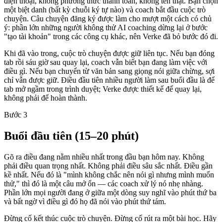
điện thoại, không phương thức thanh toán, không tên thật. Bạn chọn
một biệt danh (bất kỳ chuỗi ký tự nào) và coach bắt đầu cuộc trò
chuyện. Câu chuyện đăng ký được làm cho mượt một cách có chủ
ý: phần lớn những người không thử AI coaching dừng lại ở bước
"tạo tài khoản" trong các công cụ khác, nên Verke đã bỏ bước đó đi.
Khi đã vào trong, cuộc trò chuyện được giữ liên tục. Nếu bạn đóng
tab rồi sáu giờ sau quay lại, coach vẫn biết bạn đang làm việc với
điều gì. Nếu bạn chuyển từ văn bản sang giọng nói giữa chừng, sợi
chỉ vẫn được giữ. Điều đầu tiên nhiều người làm sau buổi đầu là để
tab mở ngầm trong trình duyệt; Verke được thiết kế để quay lại,
không phải để hoàn thành.
Bước 3
Buổi đầu tiên (15–20 phút)
Gõ ra điều đang nằm nhiều nhất trong đầu bạn hôm nay. Không
phải điều quan trọng nhất. Không phải điều sâu sắc nhất. Điều gần
kề nhất. Nếu đó là "mình không chắc nên nói gì nhưng mình muốn
thử," thì đó là một câu mở ổn — các coach xử lý nó nhẹ nhàng.
Phần lớn mọi người đang ở giữa một dòng suy nghĩ vào phút thứ ba
và bất ngờ vì điều gì đó họ đã nói vào phút thứ tám.
Đừng cố kết thúc cuộc trò chuyện. Đừng cố rút ra một bài học. Hãy