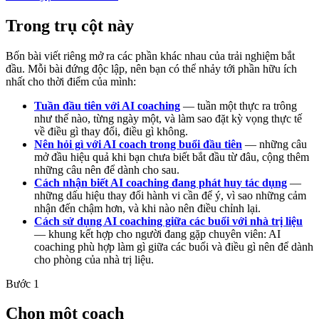
Trong trụ cột này
Bốn bài viết riêng mở ra các phần khác nhau của trải nghiệm bắt
đầu. Mỗi bài đứng độc lập, nên bạn có thể nhảy tới phần hữu ích
nhất cho thời điểm của mình:
Tuần đầu tiên với AI coaching
— tuần một thực ra trông
như thế nào, từng ngày một, và làm sao đặt kỳ vọng thực tế
về điều gì thay đổi, điều gì không.
Nên hỏi gì với AI coach trong buổi đầu tiên
— những câu
mở đầu hiệu quả khi bạn chưa biết bắt đầu từ đâu, cộng thêm
những câu nên để dành cho sau.
Cách nhận biết AI coaching đang phát huy tác dụng
—
những dấu hiệu thay đổi hành vi cần để ý, vì sao những cảm
nhận đến chậm hơn, và khi nào nên điều chỉnh lại.
Cách sử dụng AI coaching giữa các buổi với nhà trị liệu
— khung kết hợp cho người đang gặp chuyên viên: AI
coaching phù hợp làm gì giữa các buổi và điều gì nên để dành
cho phòng của nhà trị liệu.
Bước 1
Chọn một coach