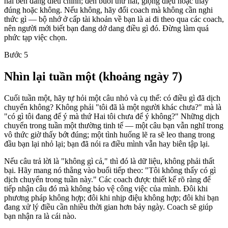
hai bên đang điều chỉnh; đến buổi thứ hai, giọng điệu hoặc thấy
đúng hoặc không. Nếu không, hãy đổi coach mà không cần nghi
thức gì — bộ nhớ ở cấp tài khoản về bạn là ai đi theo qua các coach,
nên người mới biết bạn đang dở dang điều gì đó. Đừng làm quá
phức tạp việc chọn.
Bước 5
Nhìn lại tuần một (khoảng ngày 7)
Cuối tuần một, hãy tự hỏi một câu nhỏ và cụ thể: có điều gì đã dịch
chuyển không? Không phải "tôi đã là một người khác chưa?" mà là
"có gì tôi đang để ý mà thứ Hai tôi chưa để ý không?" Những dịch
chuyển trong tuần một thường tinh tế — một câu bạn vẫn nghĩ trong
vô thức giờ thấy bớt đúng; một tình huống lẽ ra sẽ leo thang trong
đầu bạn lại nhỏ lại; bạn đã nói ra điều mình vẫn hay biên tập lại.
Nếu câu trả lời là "không gì cả," thì đó là dữ liệu, không phải thất
bại. Hãy mang nó thẳng vào buổi tiếp theo: "Tôi không thấy có gì
dịch chuyển trong tuần này." Các coach được thiết kế rõ ràng để
tiếp nhận câu đó mà không bảo vệ công việc của mình. Đôi khi
phương pháp không hợp; đôi khi nhịp điệu không hợp; đôi khi bạn
đang xử lý điều cần nhiều thời gian hơn bảy ngày. Coach sẽ giúp
bạn nhận ra là cái nào.