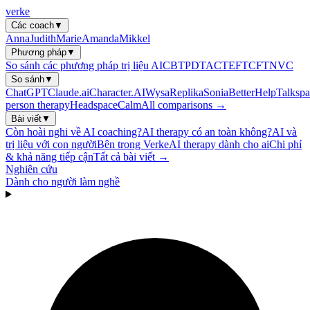
verke
Các coach
▼
Anna
Judith
Marie
Amanda
Mikkel
Phương pháp
▼
So sánh các phương pháp trị liệu AI
CBT
PDT
ACT
EFT
CFT
NVC
So sánh
▼
ChatGPT
Claude.ai
Character.AI
Wysa
Replika
Sonia
BetterHelp
Talkspa
person therapy
Headspace
Calm
All comparisons →
Bài viết
▼
Còn hoài nghi về AI coaching?
AI therapy có an toàn không?
AI và
trị liệu với con người
Bên trong Verke
AI therapy dành cho ai
Chi phí
& khả năng tiếp cận
Tất cả bài viết →
Nghiên cứu
Dành cho người làm nghề