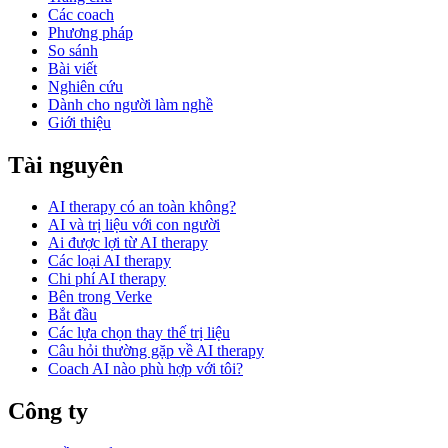
Các coach
Phương pháp
So sánh
Bài viết
Nghiên cứu
Dành cho người làm nghề
Giới thiệu
Tài nguyên
AI therapy có an toàn không?
AI và trị liệu với con người
Ai được lợi từ AI therapy
Các loại AI therapy
Chi phí AI therapy
Bên trong Verke
Bắt đầu
Các lựa chọn thay thế trị liệu
Câu hỏi thường gặp về AI therapy
Coach AI nào phù hợp với tôi?
Công ty