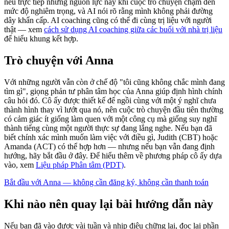
nêu trực tiếp những nguồn lực này khi cuộc trò chuyện chạm đến
mức độ nghiêm trọng, và AI nói rõ rằng mình không phải đường
dây khẩn cấp. AI coaching cũng có thể đi cùng trị liệu với người
thật — xem
cách sử dụng AI coaching giữa các buổi với nhà trị liệu
để hiểu khung kết hợp.
Trò chuyện với Anna
Với những người vẫn còn ở chế độ "tôi cũng không chắc mình đang
tìm gì", giọng phản tư phân tâm học của Anna giúp định hình chính
câu hỏi đó. Cô ấy được thiết kế để ngồi cùng với một ý nghĩ chưa
thành hình thay vì lướt qua nó, nên cuộc trò chuyện đầu tiên thường
có cảm giác ít giống làm quen với một công cụ mà giống suy nghĩ
thành tiếng cùng một người thực sự đang lắng nghe. Nếu bạn đã
biết chính xác mình muốn làm việc với điều gì, Judith (CBT) hoặc
Amanda (ACT) có thể hợp hơn — nhưng nếu bạn vẫn đang định
hướng, hãy bắt đầu ở đây. Để hiểu thêm về phương pháp cô ấy dựa
vào, xem
Liệu pháp Phân tâm (PDT)
.
Bắt đầu với Anna — không cần đăng ký, không cần thanh toán
Khi nào nên quay lại bài hướng dẫn này
Nếu bạn đã vào được vài tuần và nhịp điệu chững lại, đọc lại phần