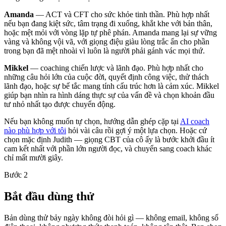
Amanda
— ACT và CFT cho sức khỏe tinh thần. Phù hợp nhất
nếu bạn đang kiệt sức, tâm trạng đi xuống, khắt khe với bản thân,
hoặc mệt mỏi với vòng lặp tự phê phán. Amanda mang lại sự vững
vàng và không vội vã, với giọng điệu giàu lòng trắc ẩn cho phần
trong bạn đã mệt nhoài vì luôn là người phải gánh vác mọi thứ.
Mikkel
— coaching chiến lược và lãnh đạo. Phù hợp nhất cho
những câu hỏi lớn của cuộc đời, quyết định công việc, thử thách
lãnh đạo, hoặc sự bế tắc mang tính cấu trúc hơn là cảm xúc. Mikkel
giúp bạn nhìn ra hình dáng thực sự của vấn đề và chọn khoản đầu
tư nhỏ nhất tạo được chuyển động.
Nếu bạn không muốn tự chọn, hướng dẫn ghép cặp tại
AI coach
nào phù hợp với tôi
hỏi vài câu rồi gợi ý một lựa chọn. Hoặc cứ
chọn mặc định Judith — giọng CBT của cô ấy là bước khởi đầu ít
cam kết nhất với phần lớn người đọc, và chuyển sang coach khác
chỉ mất mười giây.
Bước 2
Bắt đầu dùng thử
Bản dùng thử bảy ngày không đòi hỏi gì — không email, không số