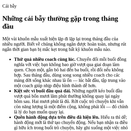
Cái bẫy
Những cái bẫy thường gặp trong tháng
đầu
Một vài khuôn mẫu xuất hiện lặp đi lặp lại trong tháng đầu của
nhiều người. Biết về chúng không ngăn được hoàn toàn, nhưng rút
ngắn thời gian bạn bị mắc kẹt trong bất kỳ khuôn mẫu nào.
Thử quá nhiều coach cùng lúc.
Chuyển đổi mỗi buổi đồng
nghĩa với việc bạn không bao giờ vượt qua giai đoạn làm
quen. Chọn một, gắn bó hai đến ba buổi, rồi đổi nếu không
hợp. Sau tháng đầu, dùng song song nhiều coach cho các
mảng đời sống khác nhau là ổn — lúc bắt đầu, tập trung vào
một coach giúp nhịp điệu hình thành dễ hơn.
Kiệt sức vì buổi đầu quá dài.
Những người kéo buổi đầu
vượt quá bốn mươi lăm phút thường không quay lại ngày
hôm sau. Hai mươi phút là đủ. Rời cuộc trò chuyện khi vẫn
còn năng lượng là một điểm cộng, không phải lỗi — đó chính
là lý do bạn muốn quay lại.
Quên hành động dựa trên điều đã hiện lên.
Hiểu ra thì dễ;
hành động mới là thứ tạo chuyển động. Nếu bạn nhận ra điều
gì hữu ích trong buổi trò chuyện, hãy ghi xuống một việc nhỏ