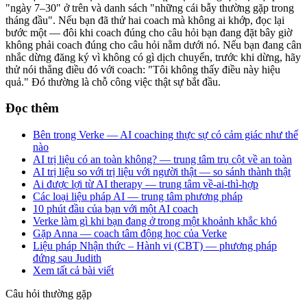
"ngày 7–30" ở trên và danh sách "những cái bẫy thường gặp trong
tháng đầu". Nếu bạn đã thử hai coach mà không ai khớp, đọc lại
bước một — đôi khi coach đúng cho câu hỏi bạn đang đặt bây giờ
không phải coach đúng cho câu hỏi nằm dưới nó. Nếu bạn đang cân
nhắc dừng đăng ký vì không có gì dịch chuyển, trước khi dừng, hãy
thử nói thẳng điều đó với coach: "Tôi không thấy điều này hiệu
quả." Đó thường là chỗ công việc thật sự bắt đầu.
Đọc thêm
Bên trong Verke — AI coaching thực sự có cảm giác như thế
nào
AI trị liệu có an toàn không? — trung tâm trụ cột về an toàn
AI trị liệu so với trị liệu với người thật — so sánh thành thật
Ai được lợi từ AI therapy — trung tâm về-ai-thì-hợp
Các loại liệu pháp AI — trung tâm phương pháp
10 phút đầu của bạn với một AI coach
Verke làm gì khi bạn đang ở trong một khoảnh khắc khó
Gặp Anna — coach tâm động học của Verke
Liệu pháp Nhận thức – Hành vi (CBT) — phương pháp
đứng sau Judith
Xem tất cả bài viết
Câu hỏi thường gặp