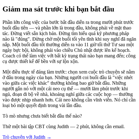
Giảm ma sát trước khi bạn bắt đầu
Phần lớn công việc của bước bắt đầu diễn ra trong mười phút trước
buổi đầu tiên — và phần lớn là trong đầu, không phải về mặt thao
tác. Đừng viết sẵn kịch bản. Đừng tìm hiểu quá kỹ phương pháp
nào là "đúng". Đừng chờ một buổi tối yên tĩnh khi suy nghĩ đã ngăn
nắp. Một buổi đầu tốt thường diễn ra vào 11 giờ tối thứ Tư sau một
ngày bực bội, không phải vào chiều Chủ nhật được lên kế hoạch.
Coach có thể làm việc với bất kỳ trạng thái nào bạn mang đến; công
cụ được thiết kế để bền với sự lộn xộn.
Một điều thực tế đáng làm trước: chọn xem cuộc trò chuyện sẽ nằm
ở đâu trong ngày của bạn. Những người coi buổi đầu là "việc nhét
vào giữa các việc khác" thường không bao giờ bắt đầu. Những
người gắn nó với một cái neo cụ thể — mười lăm phút trước khi
ngủ, đoạn đi bộ về nhà, khoảng nghỉ giữa các cuộc họp — thường
vào được nhịp nhanh hơn. Cái neo không cần vĩnh viễn. Nó chỉ cần
loại bỏ một quyết định trong vài lần đầu.
Tò mò nhưng chưa biết bắt đầu thế nào?
Thử một bài tập CBT cùng Judith — 2 phút, không cần email.
Trò chuyện với Judith →