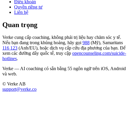
Điều khoản
Quyền riêng tư
Liên hệ
Quan trọng
Verke cung cấp coaching, không phải trị liệu hay chăm sóc y tế.
Nếu bạn đang trong khủng hoảng, hãy gọi
988
(Mỹ), Samaritans
116 123
(Anh/EU), hoặc dịch vụ cấp cứu địa phương của bạn. Để
xem các đường dây quốc tế, truy cập
opencounseling.com/suicide-
hotlines
.
Verke — AI coaching có sẵn bằng 55 ngôn ngữ trên iOS, Android
và web.
© Verke AB
support@verke.co