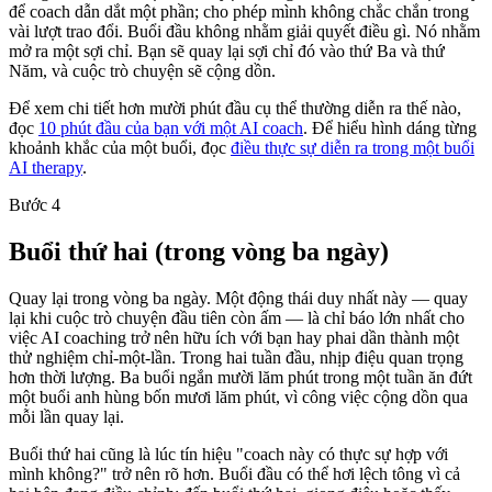
để coach dẫn dắt một phần; cho phép mình không chắc chắn trong
vài lượt trao đổi. Buổi đầu không nhằm giải quyết điều gì. Nó nhằm
mở ra một sợi chỉ. Bạn sẽ quay lại sợi chỉ đó vào thứ Ba và thứ
Năm, và cuộc trò chuyện sẽ cộng dồn.
Để xem chi tiết hơn mười phút đầu cụ thể thường diễn ra thế nào,
đọc
10 phút đầu của bạn với một AI coach
. Để hiểu hình dáng từng
khoảnh khắc của một buổi, đọc
điều thực sự diễn ra trong một buổi
AI therapy
.
Bước 4
Buổi thứ hai (trong vòng ba ngày)
Quay lại trong vòng ba ngày. Một động thái duy nhất này — quay
lại khi cuộc trò chuyện đầu tiên còn ấm — là chỉ báo lớn nhất cho
việc AI coaching trở nên hữu ích với bạn hay phai dần thành một
thử nghiệm chỉ-một-lần. Trong hai tuần đầu, nhịp điệu quan trọng
hơn thời lượng. Ba buổi ngắn mười lăm phút trong một tuần ăn đứt
một buổi anh hùng bốn mươi lăm phút, vì công việc cộng dồn qua
mỗi lần quay lại.
Buổi thứ hai cũng là lúc tín hiệu "coach này có thực sự hợp với
mình không?" trở nên rõ hơn. Buổi đầu có thể hơi lệch tông vì cả