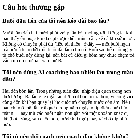
Câu hỏi thường gặp
Buổi đầu tiên của tôi nên kéo dài bao lâu?
Mười lăm đến hai mươi phút với phần lớn mọi người. Dừng lại khi
bạn thấy ổn hoặc khi đã đạt được điều mình cần, kể cả khi sớm hơn.
Không có chuyện phải đủ "liều tối thiểu" ở đây — một buổi ngắn
mà hữu ích ăn đứt một buổi dài làm cho có. Buổi sau tiếp nối ngay
từ chỗ buổi này dừng lại, nên bất cứ điều gì hôm nay chưa chạm tới
vẫn còn đó chờ bạn vào thứ Ba.
Tôi nên dùng AI coaching bao nhiêu lần trong tuần
đầu?
Hai đến bốn lần. Trong những tuần đầu, nhịp điệu quan trọng hơn
thời lượng. Ba lần ghé ngắn ăn đứt một buổi marathon, vì công việc
cộng dồn khi bạn quay lại lúc cuộc trò chuyện trước còn ấm. Nếu
bạn chỉ mở một lần rồi quên trong năm ngày, nhịp điệu chưa hình
thành — hãy thử các buổi ngắn hơn gắn với một khoảnh khắc cụ
thể (buổi sáng, sau cuộc họp, trước khi ngủ) thay vì chờ dịp phù
hợp.
Tôi có nên đổi coach nếu coach đầu không khớp?