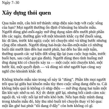
Ngày 7–30
Xây dựng thói quen
Qua tuần một, câu hỏi trở thành: nhịp điệu nào hợp với cuộc sống
của bạn? Mọi người thường ổn định ở khoảng ba khuôn mẫu.
Người dùng ghé-mỗi-ngày mở ứng dụng năm đến mười phút phần
lớn các ngày, thường gắn với một khoảnh khắc cụ thể (buổi sáng,
lúc đi làm, trước khi ngủ); cuộc trò chuyện nhỏ và từng bước nhưng
cộng dồn nhanh. Người dùng hai-hoặc-ba-lần-một-tuần có những
buổi dài mười lăm đến hai mươi phút, hai đến ba lần một tuần,
thường quanh các sự kiện đời sống lặp lại (sau cuộc họp tuần, trước
buổi hẹn, sau cuộc gọi gia đình). Người dùng theo tình huống mở
ứng dụng khi có chuyện xảy ra — một cuộc nói chuyện khó, một
bước lùi, một quyết định — và dùng nó như người bạn cùng suy
nghĩ cho khoảnh khắc đó.
Không khuôn mẫu nào trong số này là "đúng". Phần lớn mọi người
trôi qua lại giữa hai khuôn mẫu tùy theo cuộc sống đang diễn ra. Cái
không hiệu quả là không có nhịp điệu — mở ứng dụng hai tuần một
lần khi sực nhớ ra nó. Ký ức được giữ lại, nhưng bối cảnh cảm xúc
nguội đi, và việc nối lại trở nên khó hơn. Nếu bạn thấy mình đang
trong khuôn mẫu đó, hãy thu nhỏ buổi trò chuyện thay vì bỏ qua:
một lần ghé hai phút "tôi đang ở đây" còn hơn không có gì.