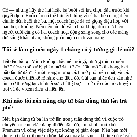
Có — nhưng hãy thử hai hoặc ba buổi với lựa chọn đầu trước khi
quyết định. Buổi đầu có thể hơi lệch tông vì cả hai bên đang điều
chỉnh; đến buổi thứ ba, một coach hoặc đã có giọng điệu hợp với
bạn hoặc không. Nếu đến lúc đó vẫn chưa khớp, đổi đi. Nhiều
người cuối cùng có hai coach hoạt động song song cho các mảng
đời sống khác nhau, không phải một coach vạn năng.
Tôi sẽ làm gì nếu ngày 1 chẳng có ý tưởng gì để nói?
Bắt đầu bằng "Mình không chắc nên nói gì, nhưng mình muốn
thử." Coach sẽ xử lý phần mở đầu từ đó. Câu mở "tôi không biết
bắt đầu từ đâu" là một trong những cách mở phổ biến nhất, và các
coach được thiết kế rõ ràng cho điều đó. Cái bạn nhắc đến gần như
tình cờ thường lại chính là sợi chỉ thật sự — cứ để cuộc trò chuyện
trôi và để ý xem điều gì hiện lên.
Khi nào tôi nên nâng cấp từ bản dùng thử lên trả
phí?
Nếu bạn dùng từ ba lần trở lên trong tuần dùng thử và cuộc trò
chuyện có cảm giác đang đi đến đâu đó, thì trả phí mở khóa
Premium và công việc tiếp tục không bị gián đoạn. Nếu bạn mới
dùng một lần rồi quên, dừng lại và quay lại sau — không có gì gấp