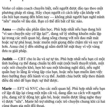
Verke có năm coach chuyên biệt, mỗi người được đào tạo theo một
phương pháp rõ ràng. Hãy chọn người có cách tiếp cận khớp với
câu hỏi bạn mang đến hôm nay — không phải người bạn nghĩ mình
"nên" muốn về lâu dài. Bạn có thể đổi bất cứ lúc nào.
Anna
— chiều sâu phân tâm học. Phù hợp nhất nếu bạn đang hỏi
"vì sao chuyện này cứ lặp lại?", đang xử lý những khuôn mẫu lặp
lại trong các mối quan hệ, đang sống chung với nỗi đau mất mát
hoặc sự tự phá hoại, hoặc muốn một giọng điệu chậm rãi và suy tư
hơn. Anna chú ý đến những gì nằm dưới bề mặt thay vì vội vàng
đưa ra giải pháp.
Judith
— CBT cho lo âu và sự tự tin. Phù hợp nhất nếu bạn có một
tình huống cụ thể đang chuẩn bị đối mặt (một buổi thuyết trình, một
cuộc nói chuyện khó, hẹn hò sau một khoảng nghỉ dài), nếu nghĩ
quẩn hay lo lắng là vòng lặp của bạn, hoặc nếu bạn muốn làm việc
theo hướng thay đổi hành vi cụ thể. Judith chia bước tiếp theo thành
điều đủ nhỏ để bạn thực sự thử được.
Marie
— EFT và NVC cho các mối quan hệ. Phù hợp nhất nếu bạn
cứ lặp đi lặp lại cùng một trận cãi vã, đang dần xa cách với người
yêu, đang xử lý động lực gắn bó, hoặc muốn được lắng nghe thay
vì được "sửa". Marie hỗ trợ những cuộc trò chuyện chung khi cả hai
cùng tham gia một đối thoại.