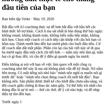
đầu tiên của bạn
Ban biên tập Verke
·
May 19, 2026
Bắt đầu với AI coaching thực sự dễ hơn bắt đầu với hầu hết các
hình thức hỗ trợ khác. Cách ít ma sát nhất là bản dùng thử bảy ngày:
không email, không thanh toán, không biểu mẫu tiếp nhận, không
lịch hẹn. Chọn một coach có cách tiếp cận khớp với câu hỏi bạn có
hôm nay. Dành mười lăm đến hai mươi phút cho buổi đầu tiên. Cứ
để coach dẫn dắt một phần. Phần còn lại của bài viết này sẽ đi qua
ba mươi ngày đầu một cách chi tiết hơn — tuần này nên làm gì, tuần
hai có gì thay đổi, và cần để ý điều gì quanh ngày ba mươi.
Điều không ai nói với bạn về việc làm quen với một công cụ
coaching như thế này là ma sát không phải vấn đề kỹ thuật. Nó nằm
bên trong. Có một tiếng nói nhỏ bảo "mình nên nghĩ ra muốn nói gì
trước đã" hoặc "mình nên chọn đúng coach rồi mới bắt đầu". Bạn
không nên. Sản phẩm được thiết kế cho khởi đầu chưa-sẵn-sàng, và
đổi coach giữa chừng là thao tác năm giây. Tư thế hữu ích nhất cho
tháng đầu là sự tò mò — thử các thứ, để ý cái nào hợp, và để nhịp
điệu tự tìm đến bạn.
Trước ngày 1