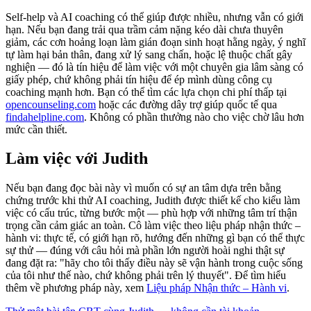
Self-help và AI coaching có thể giúp được nhiều, nhưng vẫn có giới
hạn. Nếu bạn đang trải qua trầm cảm nặng kéo dài chưa thuyên
giảm, các cơn hoảng loạn làm gián đoạn sinh hoạt hằng ngày, ý nghĩ
tự làm hại bản thân, đang xử lý sang chấn, hoặc lệ thuộc chất gây
nghiện — đó là tín hiệu để làm việc với một chuyên gia lâm sàng có
giấy phép, chứ không phải tín hiệu để ép mình dùng công cụ
coaching mạnh hơn. Bạn có thể tìm các lựa chọn chi phí thấp tại
opencounseling.com
hoặc các đường dây trợ giúp quốc tế qua
findahelpline.com
. Không có phần thưởng nào cho việc chờ lâu hơn
mức cần thiết.
Làm việc với Judith
Nếu bạn đang đọc bài này vì muốn có sự an tâm dựa trên bằng
chứng trước khi thử AI coaching, Judith được thiết kế cho kiểu làm
việc có cấu trúc, từng bước một — phù hợp với những tâm trí thận
trọng cần cảm giác an toàn. Cô làm việc theo liệu pháp nhận thức –
hành vi: thực tế, có giới hạn rõ, hướng đến những gì bạn có thể thực
sự thử — đúng với câu hỏi mà phần lớn người hoài nghi thật sự
đang đặt ra: "hãy cho tôi thấy điều này sẽ vận hành trong cuộc sống
của tôi như thế nào, chứ không phải trên lý thuyết". Để tìm hiểu
thêm về phương pháp này, xem
Liệu pháp Nhận thức – Hành vi
.