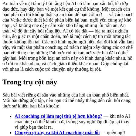
An toàn về mặt tâm lý hỏi rằng liệu AI có làm bạn xấu hổ, lên lớp
đạo đức, hay đẩy bạn về một kết quả cụ thể không. Một coach cần
bạn phải ổn thì không thật sự an toàn để bạn cởi mở — và các coach
của Verke được thiết kế để phản biện lại bạn, ngồi yên cùng sự khó
chịu, và không che đậy cảm xúc khó bằng những lời trấn an. An
toàn về độ tin cậy hỏi rằng liệu AI có bịa đặt — bịa ra một nghiên
cứu, ảo giác ra một chẩn đoán, mô tả một cách tự tin một tương tác
thuốc không tồn tại. Các mô hình ngôn ngữ hiện đại đôi khi vẫn làm
vậy, và một sản phẩm coaching có trách nhiệm xây dựng các cơ chế
bảo vệ riêng cho những lĩnh vực rủi ro cao nơi việc bịa đặt có thể
gây hại. Mỗi trong bốn loại an toàn này có hình dạng khác nhau, hồ
sơ rủi ro khác nhau, và cách giảm thiểu khác nhau. Gộp chúng lại
với nhau là cách cuộc trò chuyện này thường bị rối.
Trong trụ cột này
Sáu bài viết riêng đi sâu vào những câu hỏi an toàn phổ biến nhất.
Mỗi bài đứng độc lập, nên bạn có thể nhảy thẳng đến câu hỏi đang
thực sự khiến bạn băn khoăn:
AI coaching có làm mọi thứ tệ hơn không?
— khi nào AI
coaching có thể khuếch đại vòng suy nghĩ lặp đi lặp lại thay
vì giúp bạn thoát ra.
Chuyện gì xảy ra khi AI coaching mắc lỗi
— quên ngữ