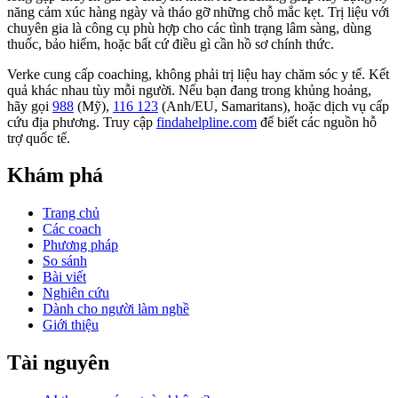
năng cảm xúc hàng ngày và tháo gỡ những chỗ mắc kẹt. Trị liệu với
chuyên gia là công cụ phù hợp cho các tình trạng lâm sàng, dùng
thuốc, bảo hiểm, hoặc bất cứ điều gì cần hồ sơ chính thức.
Verke cung cấp coaching, không phải trị liệu hay chăm sóc y tế. Kết
quả khác nhau tùy mỗi người. Nếu bạn đang trong khủng hoảng,
hãy gọi
988
(Mỹ),
116 123
(Anh/EU, Samaritans),
hoặc dịch vụ cấp
cứu địa phương. Truy cập
findahelpline.com
để biết các nguồn hỗ
trợ quốc tế.
Khám phá
Trang chủ
Các coach
Phương pháp
So sánh
Bài viết
Nghiên cứu
Dành cho người làm nghề
Giới thiệu
Tài nguyên