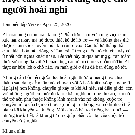
người hoài nghi
Ban biên tập Verke
·
April 25, 2026
AI coaching có an toàn không? Phần lớn là có với công việc cảm
xúc hàng ngày mà nó được thiết kế để hỗ trợ — và không thay thế
được chăm sóc chuyên môn khi rủi ro cao. Câu trả lời thẳng thắn
cần nhiều hơn một dòng, vì "an toàn" trong cuộc trò chuyện này có
ít nhất bốn nghĩa khác nhau. Bài viết này đi qua những gì "an toàn"
thực sự có nghĩa với AI coaching, các rủi ro thực sự nằm ở đâu, AI
thực sự hữu ích ở chỗ nào, và ranh giới ở đâu để bạn dùng nó tốt.
Những câu hỏi mà người đọc hoài nghi thường mang theo chia
thành sáu dạng dễ nhận: nói chuyện với AI có khiến vòng suy nghĩ
lặp lại tệ hơn không, chuyện gì xảy ra khi AI hiểu sai điều gì đó, còn
với những người có mức độ khó khăn nghiêm trọng thì sao, bạn có
thể trở nên phụ thuộc không lành mạnh vào nó không, cuộc trò
chuyện riêng của bạn có thực sự riêng tư không, và mô hình có thể
bịa ra lời khuyên sai không. Mỗi câu có bài viết riêng bên dưới —
nhưng trước hết, là khung tư duy giúp phần còn lại của cuộc trò
chuyện có ý nghĩa.
Khung nhìn