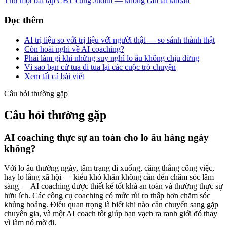
Thử một bài tập CBT cùng Judith — không cần tài khoản
Đọc thêm
AI trị liệu so với trị liệu với người thật — so sánh thành thật
Còn hoài nghi về AI coaching?
Phải làm gì khi những suy nghĩ lo âu không chịu dừng
Vì sao bạn cứ tua đi tua lại các cuộc trò chuyện
Xem tất cả bài viết
Câu hỏi thường gặp
Câu hỏi thường gặp
AI coaching thực sự an toàn cho lo âu hàng ngày
không?
Với lo âu thường ngày, tâm trạng đi xuống, căng thẳng công việc,
hay lo lắng xã hội — kiểu khó khăn không cần đến chăm sóc lâm
sàng — AI coaching được thiết kế tốt khá an toàn và thường thực sự
hữu ích. Các công cụ coaching có mức rủi ro thấp hơn chăm sóc
khủng hoảng. Điều quan trọng là biết khi nào cần chuyển sang gặp
chuyên gia, và một AI coach tốt giúp bạn vạch ra ranh giới đó thay
vì làm nó mờ đi.