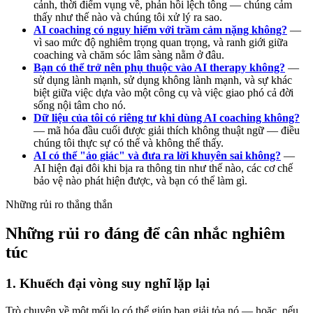
cảnh, thời điểm vụng về, phản hồi lệch tông — chúng cảm
thấy như thế nào và chúng tôi xử lý ra sao.
AI coaching có nguy hiểm với trầm cảm nặng không?
—
vì sao mức độ nghiêm trọng quan trọng, và ranh giới giữa
coaching và chăm sóc lâm sàng nằm ở đâu.
Bạn có thể trở nên phụ thuộc vào AI therapy không?
—
sử dụng lành mạnh, sử dụng không lành mạnh, và sự khác
biệt giữa việc dựa vào một công cụ và việc giao phó cả đời
sống nội tâm cho nó.
Dữ liệu của tôi có riêng tư khi dùng AI coaching không?
— mã hóa đầu cuối được giải thích không thuật ngữ — điều
chúng tôi thực sự có thể và không thể thấy.
AI có thể "ảo giác" và đưa ra lời khuyên sai không?
—
AI hiện đại đôi khi bịa ra thông tin như thế nào, các cơ chế
bảo vệ nào phát hiện được, và bạn có thể làm gì.
Những rủi ro thẳng thắn
Những rủi ro đáng để cân nhắc nghiêm
túc
1. Khuếch đại vòng suy nghĩ lặp lại
Trò chuyện về một mối lo có thể giúp bạn giải tỏa nó — hoặc, nếu