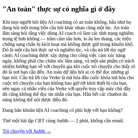
"An toàn" thực sự có nghĩa gì ở đây
Khi mọi người hỏi liệu AI coaching có an toàn không, hầu như họ
đang hỏi một trong bốn câu hỏi khác nhau cùng một lúc. An toàn
lâm sàng hỏi rằng việc dùng AI coach có làm các tình trạng nghiêm
trọng tệ hơn không — trầm cảm sâu hơn, lo âu leo thang, các triệu
chứng sang chấn bị kích hoạt mà không được giữ trong khuôn khổ.
Đó là một câu hỏi thực sự và nghiêm túc, và câu trả lời tùy ngữ
cảnh: AI coaching được xây dựng cho công việc cảm xúc hàng
ngày, không phải cho chăm sóc lâm sàng, và một sản phẩm có trách
nhiệm hướng bạn về với chuyên gia khi cuộc trò chuyện cho thấy rõ
đó là nơi bạn cần đến. An toàn dữ liệu hỏi ai có thể đọc những gì
bạn nói. Câu trả lời của Verke là mã hóa đầu cuối: khóa mã hóa cho
cuộc trò chuyện của bạn không bao giờ rời khỏi thiết bị của bạn,
nên ngay cả nhân viên của Verke với quyền truy cập máy chủ đầy
đủ cũng không thể đọc tin nhắn của bạn. Hầu hết các chatbot đa
năng không thể nói được điều đó.
Đang băn khoăn liệu AI coaching có phù hợp với bạn không?
Thử một bài tập CBT cùng Judith — 2 phút, không cần email.
Trò chuyện với Judith →