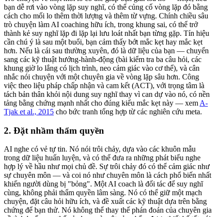
bạn dễ rơi vào vòng lặp suy nghĩ, có thể củng cố vòng lặp đó bằng
cách cho mối lo thêm thời lượng và thêm từ vựng. Chính chiều sâu
trò chuyện làm AI coaching hữu ích, trong khung sai, có thể trở
thành kẻ suy nghĩ lặp đi lặp lại lưu loát nhất bạn từng gặp. Tín hiệu
cần chú ý là sau một buổi, bạn cảm thấy bớt mắc kẹt hay mắc kẹt
hơn. Nếu là cái sau thường xuyên, đó là dữ liệu của bạn — chuyển
sang các kỹ thuật hướng-hành-động (bài kiểm tra ba câu hỏi, các
khung giờ lo lắng có lịch trình, neo cảm giác vào cơ thể), và cân
nhắc nói chuyện với một chuyên gia về vòng lặp sâu hơn. Công
việc theo liệu pháp chấp nhận và cam kết (ACT), với trọng tâm là
tách bản thân khỏi nội dung suy nghĩ thay vì can dự vào nó, có nền
tảng bằng chứng mạnh nhất cho đúng kiểu mắc kẹt này — xem
A-
Tjak et al., 2015
cho bức tranh tổng hợp từ các nghiên cứu meta.
2. Đặt nhầm thẩm quyền
AI nghe có vẻ tự tin. Nó nói trôi chảy, dựa vào các khuôn mẫu
trong dữ liệu huấn luyện, và có thể đưa ra những phát biểu nghe
hợp lý về hầu như mọi chủ đề. Sự trôi chảy đó có thể cảm giác như
sự chuyên môn — và coi nó như chuyên môn là cách phổ biến nhất
khiến người dùng bị "bỏng". Một AI coach là đối tác để suy nghĩ
cùng, không phải thẩm quyền lâm sàng. Nó có thể giữ một mạch
chuyện, đặt câu hỏi hữu ích, và đề xuất các kỹ thuật dựa trên bằng
chứng để bạn thử. Nó không thể thay thế phán đoán của chuyên gia