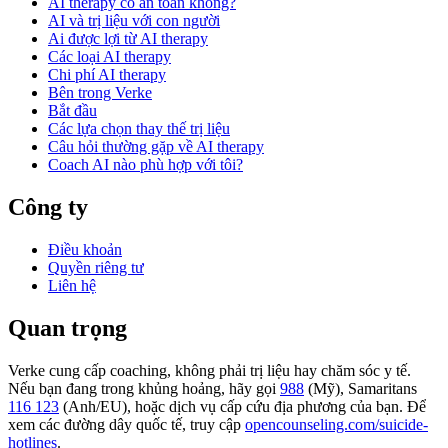
AI therapy có an toàn không?
AI và trị liệu với con người
Ai được lợi từ AI therapy
Các loại AI therapy
Chi phí AI therapy
Bên trong Verke
Bắt đầu
Các lựa chọn thay thế trị liệu
Câu hỏi thường gặp về AI therapy
Coach AI nào phù hợp với tôi?
Công ty
Điều khoản
Quyền riêng tư
Liên hệ
Quan trọng
Verke cung cấp coaching, không phải trị liệu hay chăm sóc y tế.
Nếu bạn đang trong khủng hoảng, hãy gọi
988
(Mỹ), Samaritans
116 123
(Anh/EU), hoặc dịch vụ cấp cứu địa phương của bạn. Để
xem các đường dây quốc tế, truy cập
opencounseling.com/suicide-
hotlines
.