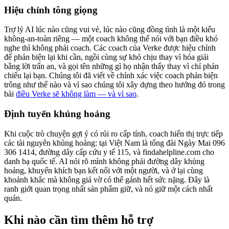
Hiệu chỉnh tông giọng
Trợ lý AI lúc nào cũng vui vẻ, lúc nào cũng đồng tình là một kiểu
không-an-toàn riêng — một coach không thể nói với bạn điều khó
nghe thì không phải coach. Các coach của Verke được hiệu chỉnh
để phản biện lại khi cần, ngồi cùng sự khó chịu thay vì hóa giải
bằng lời trấn an, và gọi tên những gì họ nhận thấy thay vì chỉ phản
chiếu lại bạn. Chúng tôi đã viết về chính xác việc coach phản biện
trông như thế nào và vì sao chúng tôi xây dựng theo hướng đó trong
bài
điều Verke sẽ không làm — và vì sao
.
Định tuyến khủng hoảng
Khi cuộc trò chuyện gợi ý có rủi ro cấp tính, coach hiển thị trực tiếp
các tài nguyên khủng hoảng: tại Việt Nam là tổng đài Ngày Mai 096
306 1414, đường dây cấp cứu y tế 115, và findahelpline.com cho
danh bạ quốc tế. AI nói rõ mình không phải đường dây khủng
hoảng, khuyến khích bạn kết nối với một người, và ở lại cùng
khoảnh khắc mà không giả vờ có thể gánh hết sức nặng. Đây là
ranh giới quan trọng nhất sản phẩm giữ, và nó giữ một cách nhất
quán.
Khi nào cần tìm thêm hỗ trợ