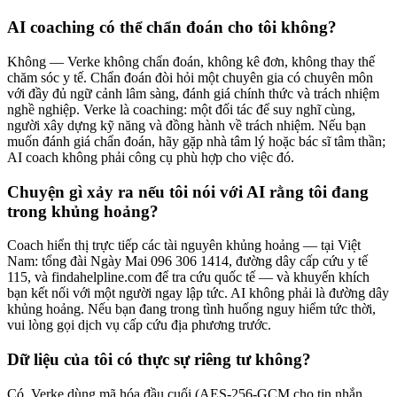
AI coaching có thể chẩn đoán cho tôi không?
Không — Verke không chẩn đoán, không kê đơn, không thay thế
chăm sóc y tế. Chẩn đoán đòi hỏi một chuyên gia có chuyên môn
với đầy đủ ngữ cảnh lâm sàng, đánh giá chính thức và trách nhiệm
nghề nghiệp. Verke là coaching: một đối tác để suy nghĩ cùng,
người xây dựng kỹ năng và đồng hành về trách nhiệm. Nếu bạn
muốn đánh giá chẩn đoán, hãy gặp nhà tâm lý hoặc bác sĩ tâm thần;
AI coach không phải công cụ phù hợp cho việc đó.
Chuyện gì xảy ra nếu tôi nói với AI rằng tôi đang
trong khủng hoảng?
Coach hiển thị trực tiếp các tài nguyên khủng hoảng — tại Việt
Nam: tổng đài Ngày Mai 096 306 1414, đường dây cấp cứu y tế
115, và findahelpline.com để tra cứu quốc tế — và khuyến khích
bạn kết nối với một người ngay lập tức. AI không phải là đường dây
khủng hoảng. Nếu bạn đang trong tình huống nguy hiểm tức thời,
vui lòng gọi dịch vụ cấp cứu địa phương trước.
Dữ liệu của tôi có thực sự riêng tư không?
Có. Verke dùng mã hóa đầu cuối (AES-256-GCM cho tin nhắn,