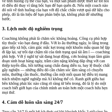
về tình huống cụ thể của bạn, và một sản phẩm được thiết kế tốt nói
rõ điều đó thay vì tâng bốc bạn để bạn quên đi. Nếu một coach nào
đó nói về tình huống của bạn với độ chắc chắn vượt quá dữ liệu cho
phép, đó là tín hiệu để bạn phản biện lại, không phải để nhường
bước.
3. Lệch mức độ nghiêm trọng
Coaching không phải là chăm sóc khủng hoảng. Công cụ phù hợp
tùy thuộc vào bạn đang ở đâu. Với lo âu thường ngày, lo lắng trong
giao tiếp xã hội, cảm giác mắc kẹt trong một khuôn mẫu quan hệ lặp
đi lặp lại, sự trôi dạt chậm rãi của tình trạng quá tải âm ỉ — coaching
phù hợp. Với ý nghĩ tự sát đang hoạt động, cơn hoảng loạn làm gián
đoạn sinh hoạt hàng ngày, trầm cảm nặng không đáp ứng với can
thiệp tuyến đầu, hồi tưởng sang chấn đang diễn ra, hay lệ thuộc chất
gây nghiện — những điều đó cần chăm sóc lâm sàng có chuyên
môn, thường cần thuốc, thường cần một mối quan hệ điều trị mang
trách nhiệm nghề nghiệp mà AI không thể có. Ranh giới giữa hai
bên không phải lúc nào cũng rõ ràng từ bên trong, đó là lý do một
coach biết giới hạn của chính mình an toàn hơn một coach hứa hẹn
mọi thứ.
4. Cám dỗ luôn sẵn sàng 24/7
Truy cập 24/7 là một lợi ích thực sự khi khoảnh khắc 3 giờ sáng ập