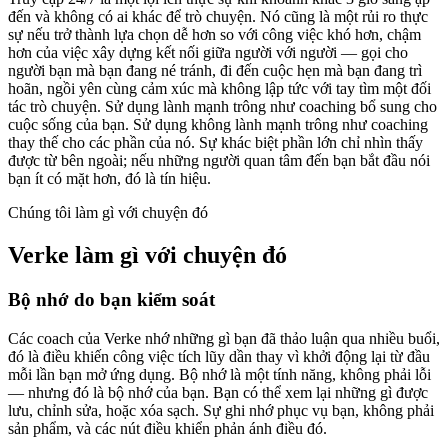
đến và không có ai khác để trò chuyện. Nó cũng là một rủi ro thực
sự nếu trở thành lựa chọn dễ hơn so với công việc khó hơn, chậm
hơn của việc xây dựng kết nối giữa người với người — gọi cho
người bạn mà bạn đang né tránh, đi đến cuộc hẹn mà bạn đang trì
hoãn, ngồi yên cùng cảm xúc mà không lập tức với tay tìm một đối
tác trò chuyện. Sử dụng lành mạnh trông như coaching bổ sung cho
cuộc sống của bạn. Sử dụng không lành mạnh trông như coaching
thay thế cho các phần của nó. Sự khác biệt phần lớn chỉ nhìn thấy
được từ bên ngoài; nếu những người quan tâm đến bạn bắt đầu nói
bạn ít có mặt hơn, đó là tín hiệu.
Chúng tôi làm gì với chuyện đó
Verke làm gì với chuyện đó
Bộ nhớ do bạn kiểm soát
Các coach của Verke nhớ những gì bạn đã thảo luận qua nhiều buổi,
đó là điều khiến công việc tích lũy dần thay vì khởi động lại từ đầu
mỗi lần bạn mở ứng dụng. Bộ nhớ là một tính năng, không phải lỗi
— nhưng đó là bộ nhớ của bạn. Bạn có thể xem lại những gì được
lưu, chỉnh sửa, hoặc xóa sạch. Sự ghi nhớ phục vụ bạn, không phải
sản phẩm, và các nút điều khiển phản ánh điều đó.