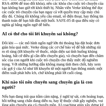
RSA-4096 để trao đổi khóa), nên các khóa cho cuộc trò chuyện của
bạn không bao giờ rời khỏi thiết bị. Nhân viên Verke không thể đọc
các cuộc trò chuyện của bạn ngay cả với quyền truy cập máy chủ
đầy đủ. Chúng tôi không yêu cầu email, số điện thoại, hay thông tin
thanh toán để bạn bắt đầu một buổi. SAFE-05 đi qua điều này có
nghĩa gì bằng ngôn ngữ dễ hiểu.
AI có thể cho tôi lời khuyên sai không?
Đôi khi — các mô hình ngôn ngữ lớn thi thoảng bịa đặt hoặc đơn
giản hóa quá mức. Verke dùng các cơ chế bảo vệ để bắt những rủi
ro rõ ràng (lời khuyên về thuốc, nhận diện sai tình huống khủng
hoảng, bất cứ điều gì cần đến chuyên gia), và chuyển bạn đến chăm
sóc của con người khi cuộc trò chuyện cho thấy mức độ nghiêm
trọng. Với những hướng dẫn không mang tính then chốt, hãy xem
các gợi ý của AI như lời khuyên từ một người bạn thông minh: một
điểm xuất phát hữu ích, chứ không phải lời cuối cùng.
Khi nào tôi nên chuyển sang chuyên gia là con
người?
Nếu bạn đang trải qua trầm cảm nặng, ý nghĩ tự sát, cơn hoảng loạn,
hồi tưởng sang chấn đang diễn ra, hay lệ thuộc chất gây nghiện, vui
lòng gặp chuyên gia có chuyên môn. AI coaching giúp xây dựng kỹ