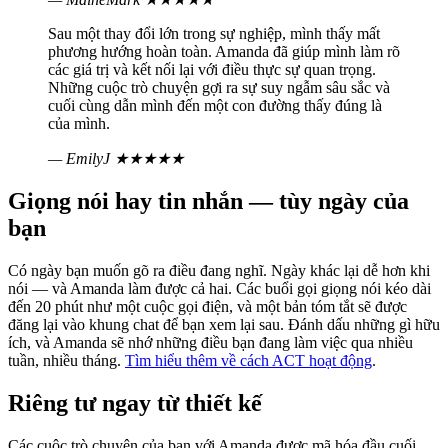
Sau một thay đổi lớn trong sự nghiệp, mình thấy mất
phương hướng hoàn toàn. Amanda đã giúp mình làm rõ
các giá trị và kết nối lại với điều thực sự quan trọng.
Những cuộc trò chuyện gợi ra sự suy ngẫm sâu sắc và
cuối cùng dẫn mình đến một con đường thấy đúng là
của mình.
— EmilyJ
★★★★★
Giọng nói hay tin nhắn — tùy ngày của
bạn
Có ngày bạn muốn gõ ra điều đang nghĩ. Ngày khác lại dễ hơn khi
nói — và Amanda làm được cả hai. Các buổi gọi giọng nói kéo dài
đến 20 phút như một cuộc gọi điện, và một bản tóm tắt sẽ được
đăng lại vào khung chat để bạn xem lại sau. Đánh dấu những gì hữu
ích, và Amanda sẽ nhớ những điều bạn đang làm việc qua nhiều
tuần, nhiều tháng.
Tìm hiểu thêm về cách ACT hoạt động
.
Riêng tư ngay từ thiết kế
Các cuộc trò chuyện của bạn với Amanda được mã hóa đầu cuối.