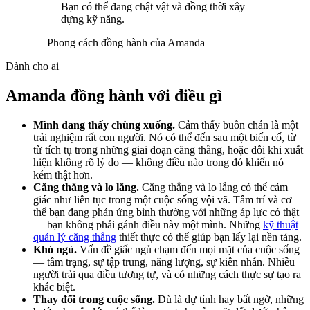
Bạn có thể đang chật vật và đồng thời xây
dựng kỹ năng.
—
Phong cách đồng hành của Amanda
Dành cho ai
Amanda đồng hành với điều gì
Mình đang thấy chùng xuống.
Cảm thấy buồn chán là một
trải nghiệm rất con người. Nó có thể đến sau một biến cố, từ
từ tích tụ trong những giai đoạn căng thẳng, hoặc đôi khi xuất
hiện không rõ lý do — không điều nào trong đó khiến nó
kém thật hơn.
Căng thẳng và lo lắng.
Căng thẳng và lo lắng có thể cảm
giác như liên tục trong một cuộc sống vội vã. Tâm trí và cơ
thể bạn đang phản ứng bình thường với những áp lực có thật
— bạn không phải gánh điều này một mình. Những
kỹ thuật
quản lý căng thẳng
thiết thực có thể giúp bạn lấy lại nền tảng.
Khó ngủ.
Vấn đề giấc ngủ chạm đến mọi mặt của cuộc sống
— tâm trạng, sự tập trung, năng lượng, sự kiên nhẫn. Nhiều
người trải qua điều tương tự, và có những cách thực sự tạo ra
khác biệt.
Thay đổi trong cuộc sống.
Dù là dự tính hay bất ngờ, những