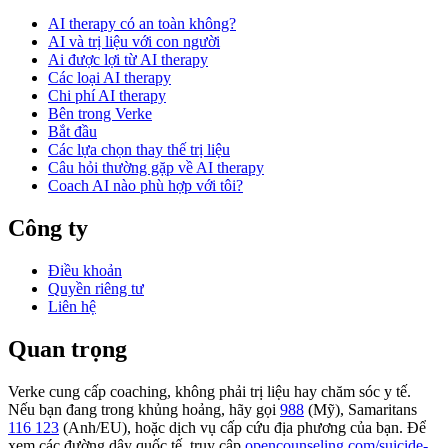
AI therapy có an toàn không?
AI và trị liệu với con người
Ai được lợi từ AI therapy
Các loại AI therapy
Chi phí AI therapy
Bên trong Verke
Bắt đầu
Các lựa chọn thay thế trị liệu
Câu hỏi thường gặp về AI therapy
Coach AI nào phù hợp với tôi?
Công ty
Điều khoản
Quyền riêng tư
Liên hệ
Quan trọng
Verke cung cấp coaching, không phải trị liệu hay chăm sóc y tế.
Nếu bạn đang trong khủng hoảng, hãy gọi
988
(Mỹ), Samaritans
116 123
(Anh/EU), hoặc dịch vụ cấp cứu địa phương của bạn. Để
xem các đường dây quốc tế, truy cập
opencounseling.com/suicide-