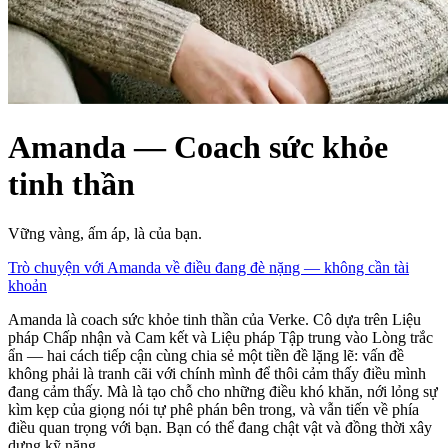
Amanda — Coach sức khỏe
tinh thần
Vững vàng, ấm áp, là của bạn.
Trò chuyện với Amanda về điều đang đè nặng — không cần tài
khoản
Amanda là coach sức khỏe tinh thần của Verke. Cô dựa trên Liệu
pháp Chấp nhận và Cam kết và Liệu pháp Tập trung vào Lòng trắc
ẩn — hai cách tiếp cận cùng chia sẻ một tiền đề lặng lẽ: vấn đề
không phải là tranh cãi với chính mình để thôi cảm thấy điều mình
đang cảm thấy. Mà là tạo chỗ cho những điều khó khăn, nới lỏng sự
kìm kẹp của giọng nói tự phê phán bên trong, và vẫn tiến về phía
điều quan trọng với bạn. Bạn có thể đang chật vật và đồng thời xây
dựng kỹ năng.