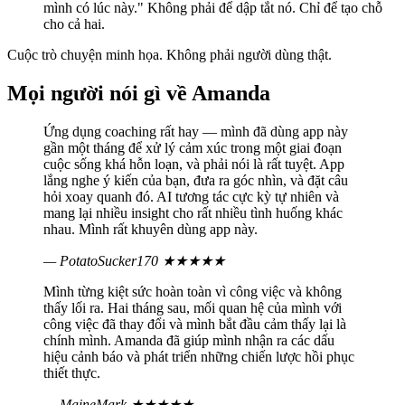
mình có lúc này." Không phải để dập tắt nó. Chỉ để tạo chỗ
cho cả hai.
Cuộc trò chuyện minh họa. Không phải người dùng thật.
Mọi người nói gì về Amanda
Ứng dụng coaching rất hay — mình đã dùng app này
gần một tháng để xử lý cảm xúc trong một giai đoạn
cuộc sống khá hỗn loạn, và phải nói là rất tuyệt. App
lắng nghe ý kiến của bạn, đưa ra góc nhìn, và đặt câu
hỏi xoay quanh đó. AI tương tác cực kỳ tự nhiên và
mang lại nhiều insight cho rất nhiều tình huống khác
nhau. Mình rất khuyên dùng app này.
— PotatoSucker170
★★★★★
Mình từng kiệt sức hoàn toàn vì công việc và không
thấy lối ra. Hai tháng sau, mối quan hệ của mình với
công việc đã thay đổi và mình bắt đầu cảm thấy lại là
chính mình. Amanda đã giúp mình nhận ra các dấu
hiệu cảnh báo và phát triển những chiến lược hồi phục
thiết thực.
— MaineMark
★★★★★