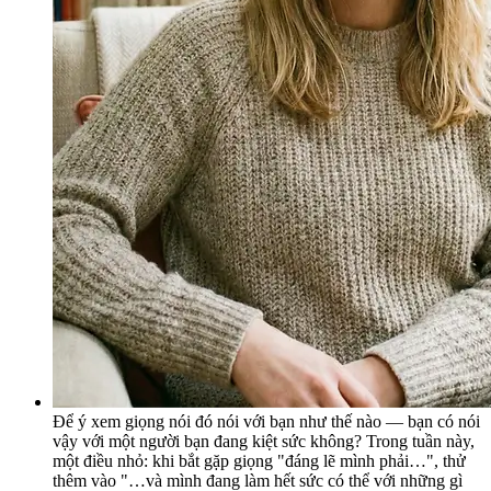
Để ý xem giọng nói đó nói với bạn như thế nào — bạn có nói
vậy với một người bạn đang kiệt sức không? Trong tuần này,
một điều nhỏ: khi bắt gặp giọng "đáng lẽ mình phải…", thử
thêm vào "…và mình đang làm hết sức có thể với những gì