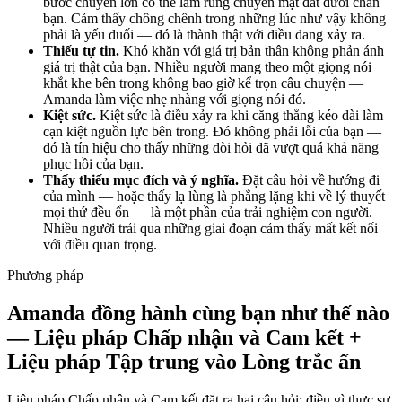
bước chuyển lớn có thể làm rung chuyển mặt đất dưới chân
bạn. Cảm thấy chông chênh trong những lúc như vậy không
phải là yếu đuối — đó là thành thật với điều đang xảy ra.
Thiếu tự tin.
Khó khăn với giá trị bản thân không phản ánh
giá trị thật của bạn. Nhiều người mang theo một giọng nói
khắt khe bên trong không bao giờ kể trọn câu chuyện —
Amanda làm việc nhẹ nhàng với giọng nói đó.
Kiệt sức.
Kiệt sức là điều xảy ra khi căng thẳng kéo dài làm
cạn kiệt nguồn lực bên trong. Đó không phải lỗi của bạn —
đó là tín hiệu cho thấy những đòi hỏi đã vượt quá khả năng
phục hồi của bạn.
Thấy thiếu mục đích và ý nghĩa.
Đặt câu hỏi về hướng đi
của mình — hoặc thấy lạ lùng là phẳng lặng khi về lý thuyết
mọi thứ đều ổn — là một phần của trải nghiệm con người.
Nhiều người trải qua những giai đoạn cảm thấy mất kết nối
với điều quan trọng.
Phương pháp
Amanda đồng hành cùng bạn như thế nào
— Liệu pháp Chấp nhận và Cam kết +
Liệu pháp Tập trung vào Lòng trắc ẩn
Liệu pháp Chấp nhận và Cam kết đặt ra hai câu hỏi: điều gì thực sự