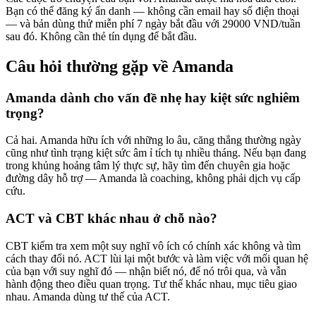
Bạn có thể đăng ký ẩn danh — không cần email hay số điện thoại
— và bản dùng thử miễn phí 7 ngày bắt đầu với 29000 VND/tuần
sau đó. Không cần thẻ tín dụng để bắt đầu.
Câu hỏi thường gặp về Amanda
Amanda dành cho vấn đề nhẹ hay kiệt sức nghiêm
trọng?
Cả hai. Amanda hữu ích với những lo âu, căng thẳng thường ngày
cũng như tình trạng kiệt sức âm ỉ tích tụ nhiều tháng. Nếu bạn đang
trong khủng hoảng tâm lý thực sự, hãy tìm đến chuyên gia hoặc
đường dây hỗ trợ — Amanda là coaching, không phải dịch vụ cấp
cứu.
ACT và CBT khác nhau ở chỗ nào?
CBT kiểm tra xem một suy nghĩ vô ích có chính xác không và tìm
cách thay đổi nó. ACT lùi lại một bước và làm việc với mối quan hệ
của bạn với suy nghĩ đó — nhận biết nó, để nó trôi qua, và vẫn
hành động theo điều quan trọng. Tư thế khác nhau, mục tiêu giao
nhau. Amanda dùng tư thế của ACT.