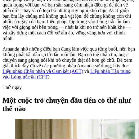
quan trọng với bạn, và bạn sẵn sàng cảm nhận điều gì để tiến về
phía đó? Thay vì cố loại bỏ những suy nghĩ khó chịu, ACT giúp
bạn ôm lấy chúng mà không quá vật lộn, để chúng không còn chi
phối cả ngày của bạn. Liệu pháp Tập trung vào Lòng trắc ẩn làm
việc với giọng nói bên trong — nhất là khi nó trở nên khắt khe —
và xây dựng một cách đối xử ấm áp, vững vàng hơn với chính
mình.
Amanda nhớ những điều bạn đang làm việc qua từng buổi, nên bạn
không phải bắt đầu lại từ đầu mỗi lần. Bạn có thể nhắn tin, hoặc
chuyển sang giọng nói khi trò chuyện thật dễ hơn gõ chữ. Để xem
giải thích đầy đủ về các phương pháp Amanda sử dụng, hãy đọc
Liệu pháp Chấp nhận và Cam kết (ACT)
và
Liệu pháp Tập trung
vào Lòng trắc ẩn (CFT)
.
Thử ngay
Một cuộc trò chuyện đầu tiên có thể như
thế nào