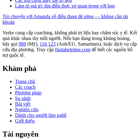
Các lựa chọn thay thế trị liệu
Làm rõ giá trị: tìm điều thực sự quan trọng với bạn
Trò chuyện với Amanda về điều đang đè nặng — không cần tài
khoản
Verke cung cấp coaching, không phải trị liệu hay chăm sóc y tế. Kết
quả khác nhau tùy mỗi người. Nếu bạn đang trong khủng hoảng,
hãy gọi
988
(Mỹ),
116 123
(Anh/EU, Samaritans),
hoặc dịch vụ cấp
cứu địa phương. Truy cập
findahelpline.com
để biết các nguồn hỗ
trợ quốc tế.
Khám phá
Trang chủ
Các coach
Phương pháp
So sánh
Bài viết
Nghiên cứu
Dành cho người làm nghề
Giới thiệu
Tài nguyên