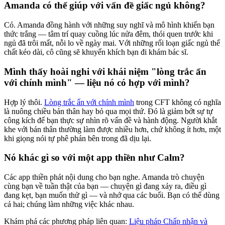
Amanda có thể giúp với vấn đề giấc ngủ không?
Có. Amanda đồng hành với những suy nghĩ và mô hình khiến bạn
thức trắng — tâm trí quay cuồng lúc nửa đêm, thói quen trước khi
ngủ đã trôi mất, nỗi lo về ngày mai. Với những rối loạn giấc ngủ thể
chất kéo dài, cô cũng sẽ khuyến khích bạn đi khám bác sĩ.
Mình thấy hoài nghi với khái niệm "lòng trắc ẩn
với chính mình" — liệu nó có hợp với mình?
Hợp lý thôi.
Lòng trắc ẩn với chính mình
trong CFT không có nghĩa
là nuông chiều bản thân hay bỏ qua mọi thứ. Đó là giảm bớt sự tự
công kích để bạn thực sự nhìn rõ vấn đề và hành động. Người khắt
khe với bản thân thường làm được nhiều hơn, chứ không ít hơn, một
khi giọng nói tự phê phán bên trong đã dịu lại.
Nó khác gì so với một app thiền như Calm?
Các app thiền phát nội dung cho bạn nghe. Amanda trò chuyện
cùng bạn về tuần thật của bạn — chuyện gì đang xảy ra, điều gì
đang kẹt, bạn muốn thử gì — và nhớ qua các buổi. Bạn có thể dùng
cả hai; chúng làm những việc khác nhau.
Khám phá các phương pháp liên quan:
Liệu pháp Chấp nhận và