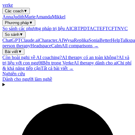
verke
Các coach
▼
Anna
Judith
Marie
Amanda
Mikkel
Phương pháp
▼
So sánh các phương pháp trị liệu AI
CBT
PDT
ACT
EFT
CFT
NVC
So sánh
▼
ChatGPT
Claude.ai
Character.AI
Wysa
Replika
Sonia
BetterHelp
Talkspa
person therapy
Headspace
Calm
All comparisons →
Bài viết
▼
Còn hoài nghi về AI coaching?
AI therapy có an toàn không?
AI và
trị liệu với con người
Bên trong Verke
AI therapy dành cho ai
Chi phí
& khả năng tiếp cận
Tất cả bài viết →
Nghiên cứu
Dành cho người làm nghề