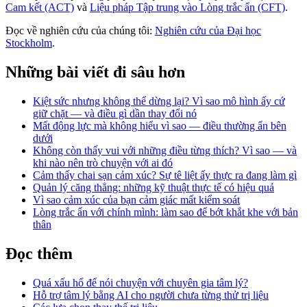
Cam kết (ACT)
và
Liệu pháp Tập trung vào Lòng trắc ẩn (CFT)
.
Đọc về nghiên cứu của chúng tôi:
Nghiên cứu của Đại học
Stockholm
.
Những bài viết đi sâu hơn
Kiệt sức nhưng không thể dừng lại? Vì sao mô hình ấy cứ
giữ chặt — và điều gì dần thay đổi nó
Mất động lực mà không hiểu vì sao — điều thường ẩn bên
dưới
Không còn thấy vui với những điều từng thích? Vì sao — và
khi nào nên trò chuyện với ai đó
Cảm thấy chai sạn cảm xúc? Sự tê liệt ấy thực ra đang làm gì
Quản lý căng thẳng: những kỹ thuật thực tế có hiệu quả
Vì sao cảm xúc của bạn cảm giác mất kiểm soát
Lòng trắc ẩn với chính mình: làm sao để bớt khắt khe với bản
thân
Đọc thêm
Quá xấu hổ để nói chuyện với chuyên gia tâm lý?
Hỗ trợ tâm lý bằng AI cho người chưa từng thử trị liệu