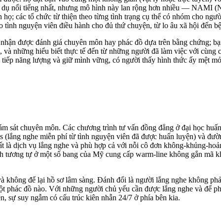
ụ nổi tiếng nhất, nhưng mô hình này lan rộng hơn nhiều — NAMI (Nat
 họ; các tổ chức từ thiện theo từng tình trạng cụ thể có nhóm cho người
 tình nguyện viên điều hành cho đủ thứ chuyện, từ lo âu xã hội đến b
g nhận được đánh giá chuyên môn hay phác đồ dựa trên bằng chứng; b
, và những hiểu biết thực tế đến từ những người đã làm việc với cùn
tiếp năng lượng và giữ mình vững, có người thấy hình thức ấy mệt m
ám sát chuyên môn. Các chương trình tư vấn đồng đẳng ở đại học huấn 
s (lắng nghe miễn phí từ tình nguyện viên đã được huấn luyện) và đườ
 là dịch vụ lắng nghe và phù hợp cả với nỗi cô đơn không-khủng-hoả
h tương tự ở một số bang của Mỹ cung cấp warm-line không gắn mã khủ
 và không để lại hồ sơ lâm sàng. Đánh đổi là người lắng nghe không p
ột phác đồ nào. Với những người chủ yếu cần được lắng nghe và để ph
n, sự suy ngẫm có cấu trúc kiên nhẫn 24/7 ở phía bên kia.