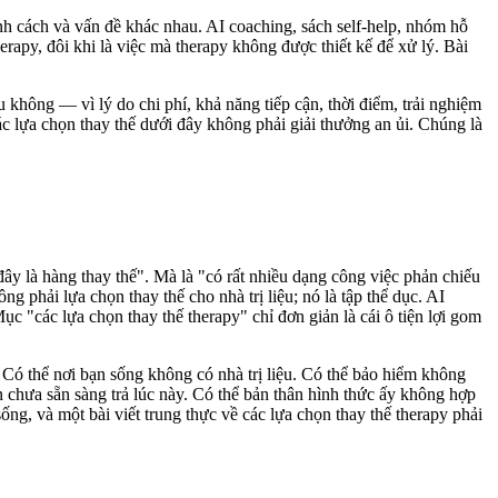
h cách và vấn đề khác nhau. AI coaching, sách self-help, nhóm hỗ
erapy, đôi khi là việc mà therapy không được thiết kế để xử lý. Bài
u không — vì lý do chi phí, khả năng tiếp cận, thời điểm, trải nghiệm
c lựa chọn thay thế dưới đây không phải giải thưởng an ủi. Chúng là
ây là hàng thay thế". Mà là "có rất nhiều dạng công việc phản chiếu
g phải lựa chọn thay thế cho nhà trị liệu; nó là tập thể dục. AI
c "các lựa chọn thay thế therapy" chỉ đơn giản là cái ô tiện lợi gom
. Có thể nơi bạn sống không có nhà trị liệu. Có thể bảo hiểm không
bạn chưa sẵn sàng trả lúc này. Có thể bản thân hình thức ấy không hợp
ống, và một bài viết trung thực về các lựa chọn thay thế therapy phải