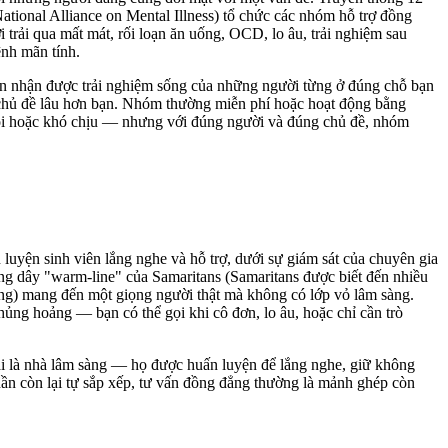
ional Alliance on Mental Illness) tổ chức các nhóm hỗ trợ đồng
 trải qua mất mát, rối loạn ăn uống, OCD, lo âu, trải nghiệm sau
ệnh mãn tính.
ạn nhận được trải nghiệm sống của những người từng ở đúng chỗ bạn
g chủ đề lâu hơn bạn. Nhóm thường miễn phí hoặc hoạt động bằng
ỏi hoặc khó chịu — nhưng với đúng người và đúng chủ đề, nhóm
luyện sinh viên lắng nghe và hỗ trợ, dưới sự giám sát của chuyên gia
ng dây "warm-line" của Samaritans (Samaritans được biết đến nhiều
ng) mang đến một giọng người thật mà không có lớp vỏ lâm sàng.
ng hoảng — bạn có thể gọi khi cô đơn, lo âu, hoặc chỉ cần trò
hải là nhà lâm sàng — họ được huấn luyện để lắng nghe, giữ không
ần còn lại tự sắp xếp, tư vấn đồng đẳng thường là mảnh ghép còn