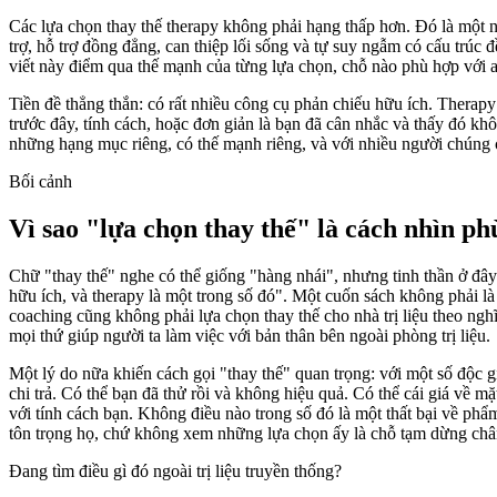
Các lựa chọn thay thế therapy không phải hạng thấp hơn. Đó là một 
trợ, hỗ trợ đồng đẳng, can thiệp lối sống và tự suy ngẫm có cấu trúc 
viết này điểm qua thế mạnh của từng lựa chọn, chỗ nào phù hợp với a
Tiền đề thẳng thắn: có rất nhiều công cụ phản chiếu hữu ích. Therapy 
trước đây, tính cách, hoặc đơn giản là bạn đã cân nhắc và thấy đó k
những hạng mục riêng, có thế mạnh riêng, và với nhiều người chúng ch
Bối cảnh
Vì sao "lựa chọn thay thế" là cách nhìn ph
Chữ "thay thế" nghe có thể giống "hàng nhái", nhưng tinh thần ở đây 
hữu ích, và therapy là một trong số đó". Một cuốn sách không phải là l
coaching cũng không phải lựa chọn thay thế cho nhà trị liệu theo ngh
mọi thứ giúp người ta làm việc với bản thân bên ngoài phòng trị liệu.
Một lý do nữa khiến cách gọi "thay thế" quan trọng: với một số độc g
chi trả. Có thể bạn đã thử rồi và không hiệu quả. Có thể cái giá về mặ
với tính cách bạn. Không điều nào trong số đó là một thất bại về phẩm
tôn trọng họ, chứ không xem những lựa chọn ấy là chỗ tạm dừng chân
Đang tìm điều gì đó ngoài trị liệu truyền thống?