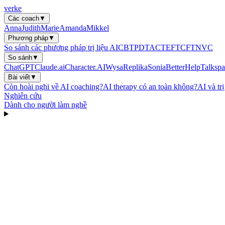
verke
Các coach
▼
Anna
Judith
Marie
Amanda
Mikkel
Phương pháp
▼
So sánh các phương pháp trị liệu AI
CBT
PDT
ACT
EFT
CFT
NVC
So sánh
▼
ChatGPT
Claude.ai
Character.AI
Wysa
Replika
Sonia
BetterHelp
Talkspa
Bài viết
▼
Còn hoài nghi về AI coaching?
AI therapy có an toàn không?
AI và tr
Nghiên cứu
Dành cho người làm nghề