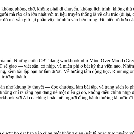
, không phòng chờ, không phải di chuyển, không lịch trình, không thủ 
 mà rào cản lớn nhất với trị liệu truyền thống là về cấu trúc (đi lại, ch
c đó mà vẫn giữ lại phần việc tự nhìn vào bên trong. Để hiểu rõ hơn cá
 tăm của nó. Những cuốn CBT dạng workbook như Mind Over Mood (Gre
BT sẽ giao — viết sẵn, có nhịp, và miễn phí ở bất kỳ thư viện nào. N
sử dụng, kèm bài tập bạn tự làm được. Về hướng tâm động học, Running
 trưởng thành.
n nhớ khung lý thuyết — đọc chương, làm bài tập, và trang sách lo p
, không chỉ ra rằng bạn đang né một điều gì đó, không điều chỉnh nhịp
workbook với AI coaching hoặc một người đồng hành thường là bước đi
được: họ đặt bạn vào cùng một không gian (vật lý hoặc trực tuyến) v