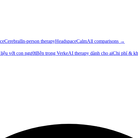
ce
Cerebral
In-person therapy
Headspace
Calm
All comparisons →
ị liệu với con người
Bên trong Verke
AI therapy dành cho ai
Chi phí & kh