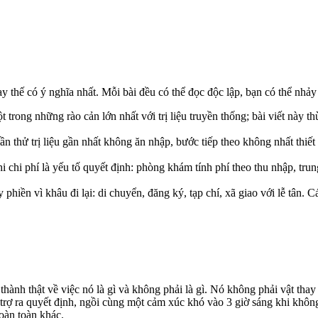
ay thế có ý nghĩa nhất. Mỗi bài đều có thể đọc độc lập, bạn có thể nhả
 trong những rào cản lớn nhất với trị liệu truyền thống; bài viết này t
n thử trị liệu gần nhất không ăn nhập, bước tiếp theo không nhất thiết 
chi phí là yếu tố quyết định: phòng khám tính phí theo thu nhập, trun
hiền vì khâu đi lại: di chuyển, đăng ký, tạp chí, xã giao với lễ tân. 
nh thật về việc nó là gì và không phải là gì. Nó không phải vật thay 
 trợ ra quyết định, ngồi cùng một cảm xúc khó vào 3 giờ sáng khi khô
hoàn toàn khác.