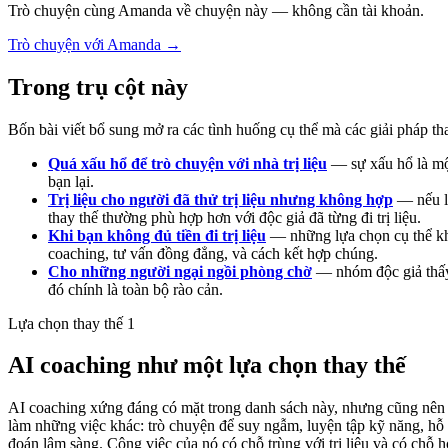
Trò chuyện cùng Amanda về chuyện này — không cần tài khoản.
Trò chuyện với Amanda →
Trong trụ cột này
Bốn bài viết bổ sung mở ra các tình huống cụ thể mà các giải pháp th
Quá xấu hổ để trò chuyện với nhà trị liệu
— sự xấu hổ là một
bạn lại.
Trị liệu cho người đã thử trị liệu nhưng không hợp
— nếu lầ
thay thế thường phù hợp hơn với độc giả đã từng đi trị liệu.
Khi bạn không đủ tiền đi trị liệu
— những lựa chọn cụ thể khi 
coaching, tư vấn đồng đẳng, và cách kết hợp chúng.
Cho những người ngại ngồi phòng chờ
— nhóm độc giả thấy p
đó chính là toàn bộ rào cản.
Lựa chọn thay thế 1
AI coaching như một lựa chọn thay thế
AI coaching xứng đáng có mặt trong danh sách này, nhưng cũng nên thà
làm những việc khác: trò chuyện để suy ngẫm, luyện tập kỹ năng, hỗ
đoán lâm sàng. Công việc của nó có chỗ trùng với trị liệu và có chỗ 