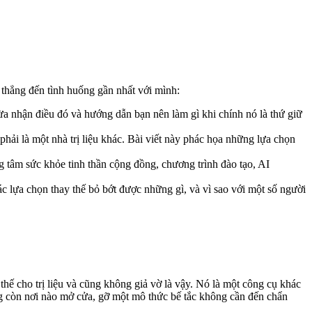
y thẳng đến tình huống gần nhất với mình:
hừa nhận điều đó và hướng dẫn bạn nên làm gì khi chính nó là thứ giữ
phải là một nhà trị liệu khác. Bài viết này phác họa những lựa chọn
g tâm sức khỏe tinh thần cộng đồng, chương trình đào tạo, AI
Các lựa chọn thay thế bỏ bớt được những gì, và vì sao với một số người
thế cho trị liệu và cũng không giả vờ là vậy. Nó là một công cụ khác
ng còn nơi nào mở cửa, gỡ một mô thức bế tắc không cần đến chẩn