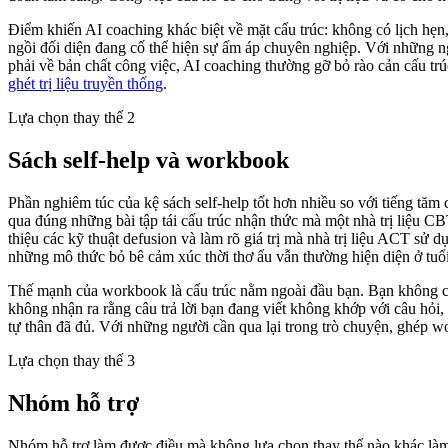
Điểm khiến AI coaching khác biệt về mặt cấu trúc: không có lịch hẹn
ngồi đối diện đang cố thể hiện sự ấm áp chuyên nghiệp. Với những người
phải về bản chất công việc, AI coaching thường gỡ bỏ rào cản cấu trú
ghét trị liệu truyền thống
.
Lựa chọn thay thế 2
Sách self-help và workbook
Phần nghiêm túc của kệ sách self-help tốt hơn nhiều so với tiếng
qua đúng những bài tập tái cấu trúc nhận thức mà một nhà trị liệu C
thiệu các kỹ thuật defusion và làm rõ giá trị mà nhà trị liệu ACT 
những mô thức bỏ bê cảm xúc thời thơ ấu vẫn thường hiện diện ở tuổi
Thế mạnh của workbook là cấu trúc nằm ngoài đầu bạn. Bạn không cầ
không nhận ra rằng câu trả lời bạn đang viết không khớp với câu hỏi
tự thân đã đủ. Với những người cần qua lại trong trò chuyện, ghép 
Lựa chọn thay thế 3
Nhóm hỗ trợ
Nhóm hỗ trợ làm được điều mà không lựa chọn thay thế nào khác làm 