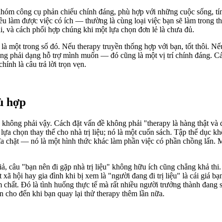
nhóm công cụ phản chiếu chính đáng, phù hợp với những cuộc sống, tín
đều làm được việc có ích — thường là cùng loại việc bạn sẽ làm trong th
i, và cách phối hợp chúng khi một lựa chọn đơn lẻ là chưa đủ.
là một trong số đó. Nếu therapy truyền thống hợp với bạn, tốt thôi. Nế
hông phải dạng hỗ trợ mình muốn — đó cũng là một vị trí chính đáng. Cá
ính là câu trả lời trọn vẹn.
ù hợp
không phải vậy. Cách đặt vấn đề không phải "therapy là hàng thật và đ
ựa chọn thay thế cho nhà trị liệu; nó là một cuốn sách. Tập thể dục khôn
ĩa chặt — nó là một hình thức khác làm phần việc có phần chồng lấn. Mụ
iả, câu "bạn nên đi gặp nhà trị liệu" không hữu ích cũng chẳng khả thi
t xã hội hay gia đình khi bị xem là "người đang đi trị liệu" là cái giá 
 chất. Đó là tình huống thực tế mà rất nhiều người trưởng thành đang s
 cho đến khi bạn quay lại thử therapy thêm lần nữa.