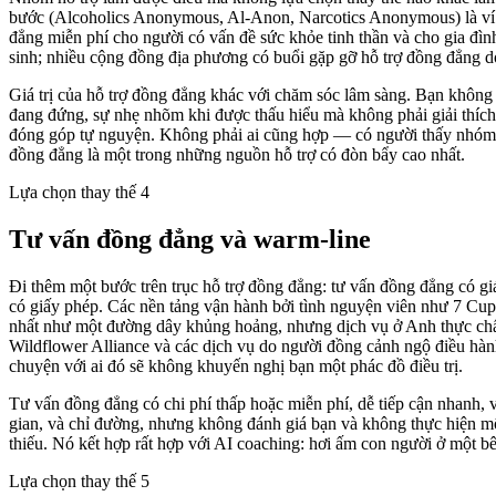
bước (Alcoholics Anonymous, Al-Anon, Narcotics Anonymous) là ví d
đẳng miễn phí cho người có vấn đề sức khỏe tinh thần và cho gia đình
sinh; nhiều cộng đồng địa phương có buổi gặp gỡ hỗ trợ đồng đẳng do
Giá trị của hỗ trợ đồng đẳng khác với chăm sóc lâm sàng. Bạn khôn
đang đứng, sự nhẹ nhõm khi được thấu hiểu mà không phải giải thích
đóng góp tự nguyện. Không phải ai cũng hợp — có người thấy nhóm 
đồng đẳng là một trong những nguồn hỗ trợ có đòn bẩy cao nhất.
Lựa chọn thay thế 4
Tư vấn đồng đẳng và warm-line
Đi thêm một bước trên trục hỗ trợ đồng đẳng: tư vấn đồng đẳng có gi
có giấy phép. Các nền tảng vận hành bởi tình nguyện viên như 7 Cup
nhất như một đường dây khủng hoảng, nhưng dịch vụ ở Anh thực chất
Wildflower Alliance và các dịch vụ do người đồng cảnh ngộ điều hàn
chuyện với ai đó sẽ không khuyến nghị bạn một phác đồ điều trị.
Tư vấn đồng đẳng có chi phí thấp hoặc miễn phí, dễ tiếp cận nhanh,
gian, và chỉ đường, nhưng không đánh giá bạn và không thực hiện m
thiếu. Nó kết hợp rất hợp với AI coaching: hơi ấm con người ở một bê
Lựa chọn thay thế 5