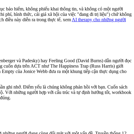
tục bảo hiểm, không phiếu khai thông tin, và không có một người
i phí, hình thức, cái giá xã hội của việc "đang đi trị liệu") chứ không
ch điều này diễn ra trong thực tế, xem
AI therapy cho những người
enberger và Padesky) hay Feeling Good (David Burns) dẫn người đọc
hững cuốn dựa trên ACT như The Happiness Trap (Russ Harris) giới
 on Empty của Jonice Webb đưa ra một khung tiếp cận thực dụng cho
hần ghi nhớ. Điểm yếu là chúng không phản hồi với bạn. Cuốn sách
 độ. Với những người hợp với cấu trúc và tự định hướng tốt, workbook
 đúng.
ới những người đang cùng đối mặt với một vấn đề. Truyền thống 12