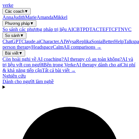
verke
Các coach
▼
Anna
Judith
Marie
Amanda
Mikkel
Phương pháp
▼
So sánh các phương pháp trị liệu AI
CBT
PDT
ACT
EFT
CFT
NVC
So sánh
▼
ChatGPT
Claude.ai
Character.AI
Wysa
Replika
Sonia
BetterHelp
Talkspa
person therapy
Headspace
Calm
All comparisons →
Bài viết
▼
Còn hoài nghi về AI coaching?
AI therapy có an toàn không?
AI và
trị liệu với con người
Bên trong Verke
AI therapy dành cho ai
Chi phí
& khả năng tiếp cận
Tất cả bài viết →
Nghiên cứu
Dành cho người làm nghề