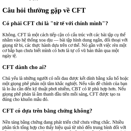
Câu hỏi thường gặp về CFT
Có phải CFT chỉ là "tử tế với chính mình"?
Không. CFT là một cách tiếp cận có cấu trúc với các bài tập cụ thể
nhắm vào hệ thống xoa dịu — bài tập hình dung ngắn, đối thoại với
giọng từ bi, các thực hành dựa trên cơ thể. Nó gần với việc rèn một
cơ bắp bạn chưa biết mình có hơn là tự cổ vũ bản thân qua một
ngày tệ.
CFT dành cho ai?
Chủ yếu là những người có nỗi đau được kết dính bằng xấu hổ hoặc
một giọng phê phán nội tâm khắc nghiệt. Nếu vấn đề chính của bạn
là lo âu cần đến kỹ thuật phơi nhiễm, CBT có lẽ phù hợp hơn. Nếu
giọng phê phán là âm thanh đầu tiên mỗi sáng, CFT được tạo ra
đúng cho khuôn mẫu đó.
CFT có dựa trên bằng chứng không?
Nền tảng bằng chứng đang phát triển chứ chưa vững chắc. Nhiều
phân tích tổng hợp cho thấy hiệu quả từ nhỏ đến trung bình đối với