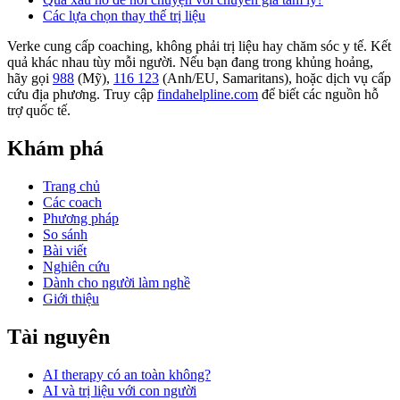
Các lựa chọn thay thế trị liệu
Verke cung cấp coaching, không phải trị liệu hay chăm sóc y tế. Kết
quả khác nhau tùy mỗi người. Nếu bạn đang trong khủng hoảng,
hãy gọi
988
(Mỹ),
116 123
(Anh/EU, Samaritans),
hoặc dịch vụ cấp
cứu địa phương. Truy cập
findahelpline.com
để biết các nguồn hỗ
trợ quốc tế.
Khám phá
Trang chủ
Các coach
Phương pháp
So sánh
Bài viết
Nghiên cứu
Dành cho người làm nghề
Giới thiệu
Tài nguyên
AI therapy có an toàn không?
AI và trị liệu với con người