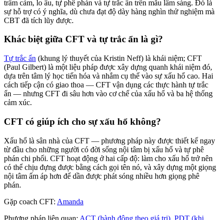
trầm cảm, lo âu, tự phê phán và tự trắc ẩn trên mẫu lâm sàng. Đó là
sự hỗ trợ có ý nghĩa, dù chưa đạt độ dày hàng nghìn thử nghiệm mà
CBT đã tích lũy được.
Khác biệt giữa CFT và tự trắc ẩn là gì?
Tự trắc ẩn
(khung lý thuyết của Kristin Neff) là khái niệm; CFT
(Paul Gilbert) là một liệu pháp được xây dựng quanh khái niệm đó,
dựa trên tâm lý học tiến hóa và nhắm cụ thể vào sự xấu hổ cao. Hai
cách tiếp cận có giao thoa — CFT vận dụng các thực hành tự trắc
ẩn — nhưng CFT đi sâu hơn vào cơ chế của xấu hổ và ba hệ thống
cảm xúc.
CFT có giúp ích cho sự xấu hổ không?
Xấu hổ là sân nhà của CFT — phương pháp này được thiết kế ngay
từ đầu cho những người có đời sống nội tâm bị xấu hổ và tự phê
phán chi phối. CFT hoạt động ở hai cấp độ: làm cho xấu hổ trở nên
có thể chịu đựng được bằng cách gọi tên nó, và xây dựng một giọng
nội tâm ấm áp hơn để dần được phát sóng nhiều hơn giọng phê
phán.
Gặp coach CFT:
Amanda
Phương pháp liên quan:
ACT (hành động theo giá trị)
,
PDT (khi