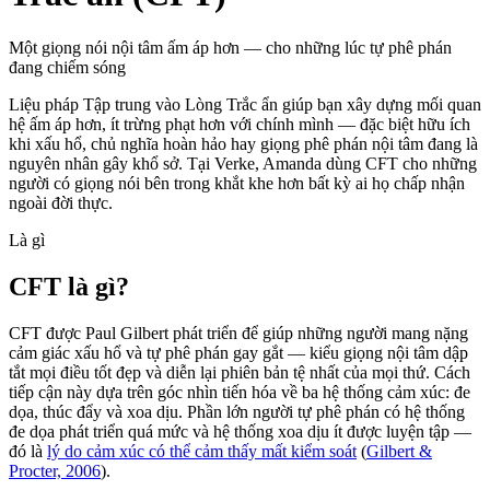
Một giọng nói nội tâm ấm áp hơn — cho những lúc tự phê phán
đang chiếm sóng
Liệu pháp Tập trung vào Lòng Trắc ẩn giúp bạn xây dựng mối quan
hệ ấm áp hơn, ít trừng phạt hơn với chính mình — đặc biệt hữu ích
khi xấu hổ, chủ nghĩa hoàn hảo hay giọng phê phán nội tâm đang là
nguyên nhân gây khổ sở. Tại Verke, Amanda dùng CFT cho những
người có giọng nói bên trong khắt khe hơn bất kỳ ai họ chấp nhận
ngoài đời thực.
Là gì
CFT là gì?
CFT được Paul Gilbert phát triển để giúp những người mang nặng
cảm giác xấu hổ và tự phê phán gay gắt — kiểu giọng nội tâm dập
tắt mọi điều tốt đẹp và diễn lại phiên bản tệ nhất của mọi thứ. Cách
tiếp cận này dựa trên góc nhìn tiến hóa về ba hệ thống cảm xúc: đe
dọa, thúc đẩy và xoa dịu. Phần lớn người tự phê phán có hệ thống
đe dọa phát triển quá mức và hệ thống xoa dịu ít được luyện tập —
đó là
lý do cảm xúc có thể cảm thấy mất kiểm soát
(
Gilbert &
Procter, 2006
).