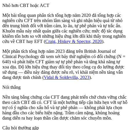
Nhỏ hơn CBT hoặc ACT
Một bài tổng quan phân tích tổng hợp năm 2020 đã tổng hợp các
nghiên cứu CFT trên nhóm lâm sàng và ghi nhận hiệu quả từ nhỏ
đến trung bình đối với trầm cảm, lo âu, tự phê phán và tự trắc ẩn.
Khuôn mẫu này nhất quán giữa các nghiên cứu; mức độ tác dụng
khiêm tốn hơn so với những hiệu ứng lớn đôi khi thấy trong nghiên
cứu về CBT hay EFT
(
Craig, Hiskey & Spector, 2020
).
Một phân tích tổng hợp năm 2023 đăng trên British Journal of
Clinical Psychology đã xem xét bảy thử nghiệm có đối chứng (N =
640) và phát hiện CFT giảm sự tự phê phán và tăng khả năng tự
xoa dịu. Độ lớn hiệu ứng thay đổi tùy theo công cụ đo lường được
sử dụng — điều này đáng được nêu rõ, vì khái niệm nền tảng vẫn
đang được tinh chỉnh
(
Vidal & Soldevilla, 2023
).
Nói thẳng
Nền tảng bằng chứng của CFT đang phát triển chứ chưa vững chắc
theo cách CBT đã có. CFT là một hướng tiếp cận hứa hẹn với sự hỗ
trợ có ý nghĩa cho xấu hổ và tự phê phán — không phải lựa chọn
hàng đầu cho các biểu hiện nặng. Trầm cảm nặng, khủng hoảng
đang diễn ra hay loạn thần cần được chăm sóc chuyên môn.
Câu hỏi thường gặp