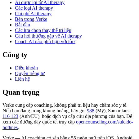
Ai được lợi từ AI therapy
Các loại AI therapy
Chi phí AI therapy
Bên trong Verke
Bắt đầu
Các lựa chọn thay thế trị liệu
Câu hỏi thường gặp về AI therapy
Coach AI nào phù hợp với tôi?
Công ty
Điều khoản
Quyền riêng tư
Liên hệ
Quan trọng
Verke cung cấp coaching, không phải trị liệu hay chăm sóc y tế.
Nếu bạn đang trong khủng hoảng, hãy gọi
988
(Mỹ), Samaritans
116 123
(Anh/EU), hoặc dịch vụ cấp cứu địa phương của bạn. Để
xem các đường dây quốc tế, truy cập
opencounseling.com/suicide-
hotlines
.
Verke — AI coaching có sẵn bằng 55 ngôn ngữ trên iOS, Android