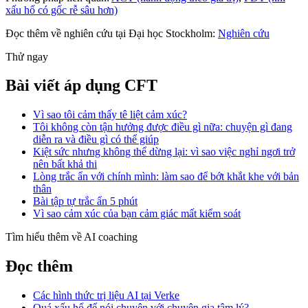
xấu hổ có gốc rễ sâu hơn)
Đọc thêm về nghiên cứu tại Đại học Stockholm:
Nghiên cứu
Thử ngay
Bài viết áp dụng CFT
Vì sao tôi cảm thấy tê liệt cảm xúc?
Tôi không còn tận hưởng được điều gì nữa: chuyện gì đang
diễn ra và điều gì có thể giúp
Kiệt sức nhưng không thể dừng lại: vì sao việc nghỉ ngơi trở
nên bất khả thi
Lòng trắc ẩn với chính mình: làm sao để bớt khắt khe với bản
thân
Bài tập tự trắc ẩn 5 phút
Vì sao cảm xúc của bạn cảm giác mất kiểm soát
Tìm hiểu thêm về AI coaching
Đọc thêm
Các hình thức trị liệu AI tại Verke
Quá xấu hổ để nói chuyện với chuyên gia tâm lý?