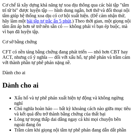
Cơ chế là xây dựng khả năng tự xoa dịu thông qua các bài tập "tâm
trí từ bi" được luyện tập — hình dung ngắn, hơi thở và đối thoại nội
tâm giúp hệ thống xoa dịu có cơ hội xuất hiện. (Để cảm nhận thử,
hãy làm một
bài tập tự trắc ẩn 5 phút
.) Theo thời gian, một giọng nội
tâm ấm áp hơn sẽ trở nên sẵn có — không phải vì bạn ép buộc, mà
vì bạn đã luyện tập.
Cơ sở bằng chứng
CFT có nền tảng bằng chứng đang phát triển — nhỏ hơn CBT hay
ACT, nhưng có ý nghĩa — đối với xấu hổ, tự phê phán và trầm cảm
với thành phần tự phê phán nặng nề.
Dành cho ai
Dành cho ai
Xấu hổ và tự phê phán xuất hiện tự động và không ngừng
nghỉ
Chủ nghĩa hoàn hảo — bất kỳ khoảng cách nào giữa mục tiêu
và kết quả đều trở thành bằng chứng của thất bại
Lòng tự trọng thấp dai dẳng ngay cả khi mọi chuyện bên
ngoài đang ổn
Trầm cảm khi giọng nội tâm tự phê phán đang dẫn dắt phần