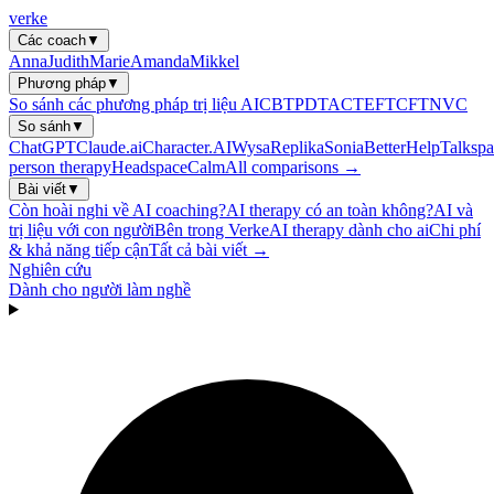
verke
Các coach
▼
Anna
Judith
Marie
Amanda
Mikkel
Phương pháp
▼
So sánh các phương pháp trị liệu AI
CBT
PDT
ACT
EFT
CFT
NVC
So sánh
▼
ChatGPT
Claude.ai
Character.AI
Wysa
Replika
Sonia
BetterHelp
Talkspa
person therapy
Headspace
Calm
All comparisons →
Bài viết
▼
Còn hoài nghi về AI coaching?
AI therapy có an toàn không?
AI và
trị liệu với con người
Bên trong Verke
AI therapy dành cho ai
Chi phí
& khả năng tiếp cận
Tất cả bài viết →
Nghiên cứu
Dành cho người làm nghề